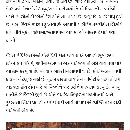
ટાળવા માટે પણ બહાનાં તૈયાર જ હોય છેઃ આજે ઑફિસે નહીં અવાય?
કેમ? પડોશીનો ડોગી/સાઢુ/સાળો મરી ગયો છે. બે દિવસની રજા લેવી
પડશે. સાળીની દીકરીની દેરાણીને ત્યાં પ્રસંગ છે, જવું પડે. આજે માથું દુઃખે
છે, પરમ દિવસે કમરમાં દુઃખાવો છે. આપણી શારીરિક તકલીફોને બિલોરી
કાચ નીચે મૂકીને જોવામાં/બતાવવામાં આપણે સૌ એક્‌સપર્ટ થઈ ગયા
છીએ.
પૅશન, ડેડિકેશન અને ઈન્ટેગ્રિટી કોને કહેવાય એ આપણે ભૂલી રહ્યા
છીએ. કમ વૉટ મે, જમીનાઅસમાન એક થઈ જાય તો ભલે થાય પણ મારે
આ કામ કરવું જ છે, આ જવાબદારી નિભાવવી જ છે, કોઈ બહાનાં નથી
કાઢવાં એટલું જ નહીં જેન્યુઈન કારણ હોય કે નાનીમોટી કે પછી તોતિંગ
અડચણ હોય તોય મારે એ વિઘ્નોને પાર કરીને મારું કામ કરવું છે. આવું
માનીને જે જિંદગી જીવે છે એને ક્યારેય નિષ્ફળતા મળતી નથી અને
કુદરતના નિયમ પ્રમાણે તડકીછાંયડી આવે તો પણ એ વ્યક્તિ તરત બેઠી
થઈ જતી હોય છે.