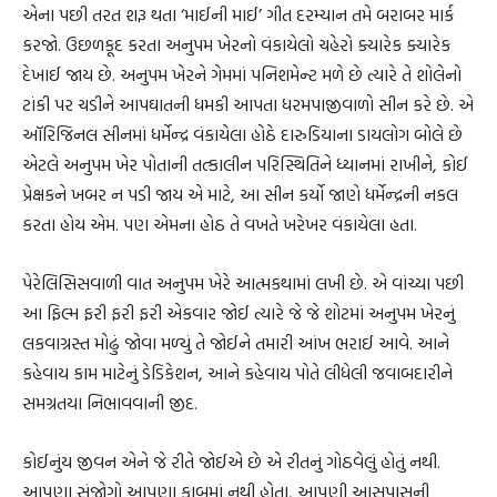
એના પછી તરત શરૂ થતા ‘માઈની માઈ’ ગીત દરમ્યાન તમે બરાબર માર્ક
કરજો. ઉછળકૂદ કરતા અનુપમ ખેરનો વંકાયેલો ચહેરો ક્યારેક ક્યારેક
દેખાઈ જાય છે. અનુપમ ખેરને ગેમમાં પનિશમેન્ટ મળે છે ત્યારે તે શોલેનો
ટાંકી પર ચડીને આપઘાતની ધમકી આપતા ધરમપાજીવાળો સીન કરે છે. એ
ઑરિજિનલ સીનમાં ધર્મેન્દ્ર વંકાયેલા હોઠે દારુડિયાના ડાયલોગ બોલે છે
એટલે અનુપમ ખેર પોતાની તત્કાલીન પરિસ્થિતિને ધ્યાનમાં રાખીને, કોઈ
પ્રેક્ષકને ખબર ન પડી જાય એ માટે, આ સીન કર્યો જાણે ધર્મેન્દ્રની નકલ
કરતા હોય એમ. પણ એમના હોઠ તે વખતે ખરેખર વંકાયેલા હતા.
પેરેલિસિસવાળી વાત અનુપમ ખેરે આત્મકથામાં લખી છે. એ વાંચ્યા પછી
આ ફિલ્મ ફરી ફરી ફરી એકવાર જોઈ ત્યારે જે જે શોટમાં અનુપમ ખેરનું
લકવાગ્રસ્ત મોઢું જોવા મળ્યું તે જોઈને તમારી આંખ ભરાઈ આવે. આને
કહેવાય કામ માટેનું ડેડિકેશન, આને કહેવાય પોતે લીધેલી જવાબદારીને
સમગ્રતયા નિભાવવાની જીદ.
કોઈનુંય જીવન એને જે રીતે જોઈએ છે એ રીતનું ગોઠવેલું હોતું નથી.
આપણા સંજોગો આપણા કાબૂમાં નથી હોતા, આપણી આસપાસની