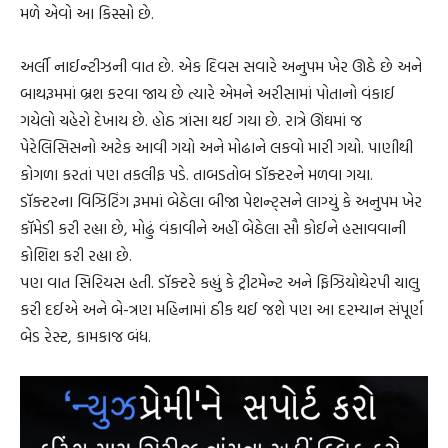
મળે એવો આ કિસ્સો છે.
અર્લી નાઈન્ટીઝની વાત છે. એક દિવસ સવારે અનુપમ ખેર ઊઠે છે અને
બાથરૂમમાં બ્રશ કરવા જાય છે ત્યારે એમને અરીસામાં પોતાનો વંકાઈ
ગયેલો ચહેરો દેખાય છે. હોઠ ત્રાંસા થઈ ગયા છે. રાત્રે ઊંઘમાં જ
પેરેલિસિસનો અટેક આવી ગયો અને મોઢાને લકવો મારી ગયો. પાણીથી
કોગળા કરતાં પણ તકલીફ પડે. તાબડતોબ ડૉક્ટરને મળવા ગયા.
ડૉક્ટરના વિઝિટિંગ રૂમમાં બેઠેલા બીજા પેશન્ટ્‌સને લાગ્યું કે અનુપમ ખેર
કૉમેડી કરી રહ્યા છે, મોઢું વંકાવીને અહીં બેઠેલા સૌ કોઈને હસાવવાની
કોશિશ કરી રહ્યા છે.
પણ વાત સિરિયસ હતી. ડૉક્ટરે કહ્યું કે ટ્રીટમેન્ટ અને ફિઝિયોથેરપી ચાલુ
કરી દઈએ અને બે-ત્રણ મહિનામાં ઠીક થઈ જશે પણ આ દરમ્યાન સંપૂર્ણ
બેડ રેસ્ટ, કામકાજ બંધ.