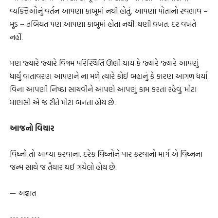
વ્યક્તિઓનું વર્તન આપણા કાબૂમાં નથી હોતું, આપણાં પોતાનો સ્વભાવ –
મૂડ – તબિયત પણ આપણા કાબૂમાં હોતાં નથી. ઘણી વખત. દર વખતે
નહીં.
પણ જ્યારે જ્યારે વિષમ પરિસ્થિતિ ઊભી થાય કે જ્યારે જ્યારે આપણું
ધાર્યું વાતાવરણ આપણને ના મળે ત્યારે કોઈ બહાનું કે કારણ આગળ ધર્યા
વિના આપણી નિષ્ઠા સાચવીને આપણે આપણું કામ કરતાં રહેવું. મોટા
માણસો એ જ રીતે મોટા બનતા હોય છે.
આજનો વિચાર
વિઘ્નો તો આવ્યા કરવાના. દરેક વિઘ્નોને પાર કરવાનો માર્ગ એ વિઘ્નના
જન્મ સાથે જ તૈયાર થઈ ગયેલો હોય છે.
— અજ્ઞાત