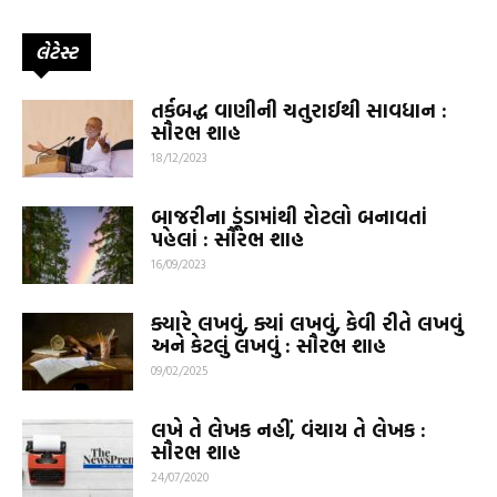
લેટેસ્ટ
તર્કબદ્ધ વાણીની ચતુરાઈથી સાવધાન :
સૌરભ શાહ
18/12/2023
બાજરીના ડૂંડામાંથી રોટલો બનાવતાં
પહેલાં : સૌરભ શાહ
16/09/2023
ક્યારે લખવું, ક્યાં લખવું, કેવી રીતે લખવું
અને કેટલું લખવું : સૌરભ શાહ
09/02/2025
લખે તે લેખક નહીં, વંચાય તે લેખક :
સૌરભ શાહ
24/07/2020