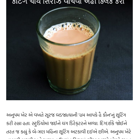
અનુપમ ખેર એ વખતે સૂરજ બડજાત્યાની ‘હમ આપકે હૈ કૌન’નું શૂટિંગ
કરી રહ્યા હતા. સ્ટુડિયોમાં જઈને યંગ ડિરેક્‌ટરને મળ્યા. દિગ્દર્શકે જોઈને
તરત જ કહ્યું કે બે-ત્રણ મહિના શૂટિંગ અટકાવી દઈએ છીએ. અનુપમ ખેરે