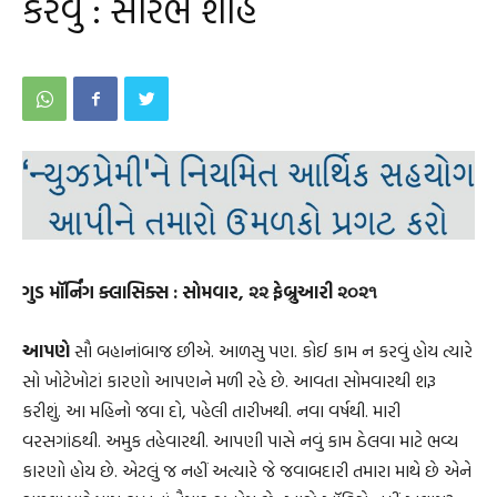
કરવું : સૌરભ શાહ
ગુડ મૉર્નિંગ ક્લાસિક્સ : સોમવાર, ૨૨ ફેબ્રુઆરી ૨૦૨૧
આપણે
સૌ બહાનાંબાજ છીએ. આળસુ પણ. કોઈ કામ ન કરવું હોય ત્યારે
સો ખોટેખોટાં કારણો આપણને મળી રહે છે. આવતા સોમવારથી શરૂ
કરીશું. આ મહિનો જવા દો, પહેલી તારીખથી. નવા વર્ષથી. મારી
વરસગાંઠથી. અમુક તહેવારથી. આપણી પાસે નવું કામ ઠેલવા માટે ભવ્ય
કારણો હોય છે. એટલું જ નહીં અત્યારે જે જવાબદારી તમારા માથે છે એને