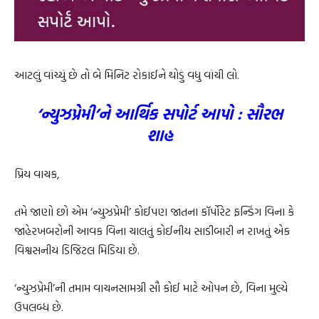
આટલું વાંચ્યું છે તો બે મિનિટ રોકાઈને થોડું વધુ વાંચી લો.
‘ન્યુઝપ્રેમી’ને આર્થિક સપોર્ટ આપો : સૌરભ
શાહ
પ્રિય વાચક,
તમે જાણો છો એમ ‘ન્યુઝપ્રેમી’ કોઈપણ જાતના કૉર્પોરેટ ફન્ડિંગ વિના કે
જાહેરખબરોની આવક વિના ચાલતું કોઈનીય સાડીબારી ન રાખતું એક
વિશ્વસનીય ડિજિટલ મિડિયા છે.
‘ન્યુઝપ્રેમી’ની તમામ વાચનસામગ્રી સૌ કોઈ માટે ઓપન છે, વિના મુલ્યે
ઉપલબ્ધ છે.