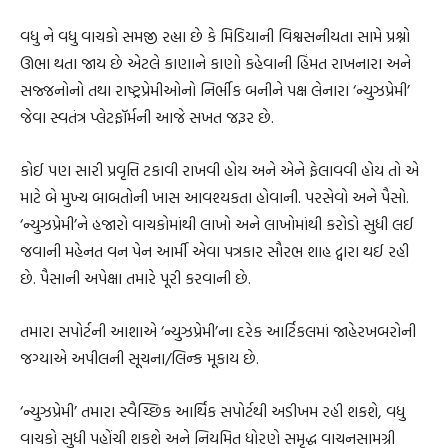
વધુ ને વધુ વાચકો સમજી રહ્યા છે કે મિડિયાની વિશ્વસનીયતા સામે પ્રશ્નો
ઊભા થતા જાય છે એટલે કાણાને કાણો કહેવાની હિંમત રાખનારા અને
સજ્જનોનો તથા રાષ્ટ્રપ્રેમીઓનો નિર્ભીક બનીને પક્ષ લેનારા ‘ન્યુઝપ્રેમી’
જેવા સ્વતંત્ર પ્લેટફૉર્મની આજે સખત જરૂર છે.
કોઈ પણ સારી પ્રવૃત્તિ ટકાવી રાખવી હોય અને એને ફેલાવવી હોય તો એ
માટે બે મુખ્ય બાબતોની ખાસ આવશ્યકતા હોવાની. પરસેવો અને પૈસો.
‘ન્યુઝપ્રેમી’ને હજારો વાચકોમાંથી લાખો અને લાખોમાંથી કરોડો સુધી લઈ
જવાની મહેનત વન પેન આર્મી એવા પત્રકાર સૌરભ શાહ દ્વારા થઈ રહી
છે. પૈસાની અપેક્ષા તમારે પૂરી કરવાની છે.
તમારા સપોર્ટની આશાએ ‘ન્યુઝપ્રેમી’ના દરેક આર્ટિકલમાં જાહેરખબરોની
જગ્યાએ અપીલની સૂચના/લિન્ક મૂકાય છે.
‘ન્યુઝપ્રેમી’ તમારા સ્વૈચ્છિક આર્થિક સપોર્ટથી અડીખમ રહી શકશે, વધુ
વાચકો સુધી પહોંચી શકશે અને નિયમિત ધોરણે સમૃદ્ધ વાચનસામગ્રી