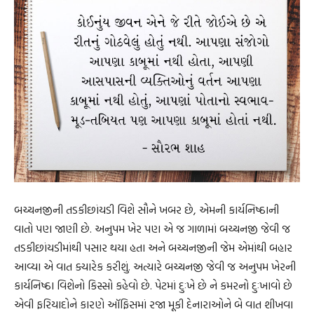
બચ્ચનજીની તડકીછાંયડી વિશે સૌને ખબર છે, એમની કાર્યનિષ્ઠાની
વાતો પણ જાણી છે. અનુપમ ખેર પણ એ જ ગાળામાં બચ્ચનજી જેવી જ
તડકીછાંયડીમાંથી પસાર થયા હતા અને બચ્ચનજીની જેમ એમાંથી બહાર
આવ્યા એ વાત ક્યારેક કરીશું. અત્યારે બચ્ચનજી જેવી જ અનુપમ ખેરની
કાર્યનિષ્ઠા વિશેનો કિસ્સો કહેવો છે. પેટમાં દુઃખે છે ને કમરનો દુઃખાવો છે
એવી ફરિયાદોને કારણે ઑફિસમાં રજા મૂકી દેનારાઓને બે વાત શીખવા