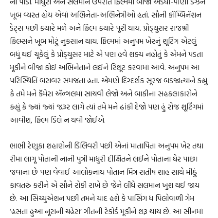
ના પાડી. માધુરી અને સલમાન ઉપરાંત ફિલ્મમાં બીજા અડધો-પોણો ડઝન
ખૂબ વ્યસ્ત હોય એવાં અભિનેતા-અભિનેત્રીઓ હતાં. સૌની કૉમ્બિનૅશન
ડેટ્‌સ પછી ક્યારે મળે અને ફિલ્મ ક્યારે પૂરી થાય. પ્રોડ્‌યુસર રાજશ્રી
ફિલ્મ્સને ખૂબ મોટું નુકસાન થાય. ફિલ્મમાં અનુપમ ખેરનું શૂટિંગ એટલું
બધું થઈ ચૂકેલું કે પ્રોડ્‌યુસર માટે એ પણ હવે શક્ય નહોતું કે એમને પડતા
મૂકીને બીજા કોઈ અભિનેતાને લઈને રિશૂટ કરવામાં આવે. અનુપમ આ
પરિસ્થિતિ બરાબર સમજતા હતા. એમણે દિગ્દર્શક સૂરજ બડજાત્યાને કહ્યું
કે તમે મને કૅમેરા ઍન્ગલમાં સાચવી લેજો અને બાકીના સહકલાકારોને
કહ્યું કે જ્યાં જ્યાં જરૂર લાગે ત્યાં તમે મને ઢાંકી દેજો પણ હું રોજ શૂટિંગમાં
આવીશ, ફિલ્મ ડિલે ન થવી જોઈએ.
ભાભી રેણુકા શહાણેની ડિલિવરી પછી એનાં માતાપિતા અનુપમ ખેર તથા
રીમા લાગૂ પોતાની નાની પુત્રી માધુરી દીક્ષિતને લઈને પોતાના ઘેર પાછા
જવાના છે પણ વેવાઈ આલોકનાથ પોતાન મિત્ર સતીષ શાહ સાથે મીઠું
કાવતરું કરીને એ સૌને રોકી રાખે છે જેને લીધે સલમાન ખુશ થઈ જાય
છે. આ સિચ્યુએશન પછી તમને યાદ હશે કે પાસિંગ ધ પિલોવાળી ગેમ
‘હસતા હુઆ નૂરાની ચહેરા’ ગીતની રેકોર્ડ મૂકીને શરૂ થાય છે. આ સીનમાં