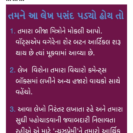
••• ••• •••