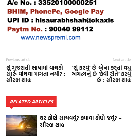
Previous article
Next article
શું ગુજરાતી ભાષામાં વાચકો
‘શું કરવું’ છે એના કરતાં વધુ
સારું વાંચવા માગતા નથી? :
અગત્યનું છે ‘કેવી રીતે’ કરવું
સૌરભ શાહ
છે : સૌરભ શાહ
RELATED ARTICLES
ઘર કોણે સાચવવું? કમાવા કોણે જવું? –
સૌરભ શાહ