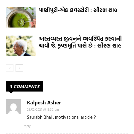
પાણીપુરી-એક લવસ્ટોરી : સૌરભ શાહ
અસ્તવ્યસ્ત જીવનને વ્યવસ્થિત કરવાની
ચાવી જે. કૃષ્ણમૂર્તિ પાસે છે : સૌરભ શાહ
3 COMMENTS
Kalpesh Asher
23/02/2021 At 8:32 pm
Saurabh Bhai , motivational article ?
Reply