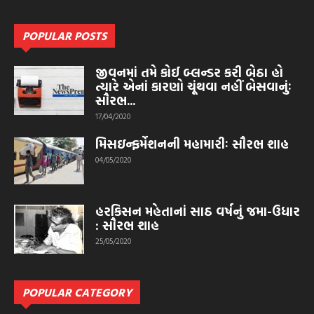
POPULAR POSTS
જીવનમાં તમે કોઈ બ્લન્ડર કરી બેઠા હો
ત્યારે એનાં કારણો ચૂંથવા નહીં બેસવાનુંઃ
સૌરભ...
17/04/2020
મિસઇન્ફર્મેશનની મહામારીઃ સૌરભ શાહ
04/05/2020
હરકિસન મહેતાનાં સાઠ વર્ષનું જમા-ઉધાર
: સૌરભ શાહ
25/05/2020
POPULAR CATEGORY