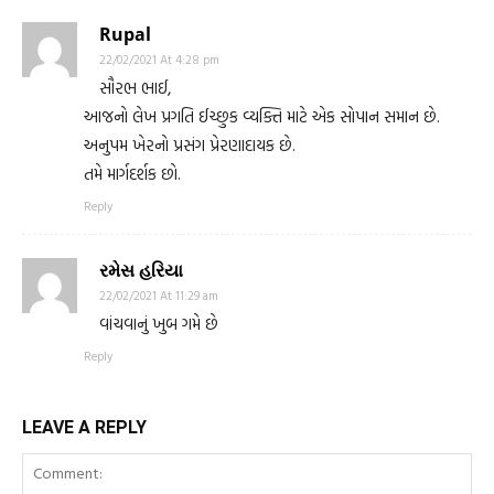
Rupal
22/02/2021 At 4:28 pm
સૌરભ ભાઈ,
આજનો લેખ પ્રગતિ ઈચ્છુક વ્યક્તિ માટે એક સોપાન સમાન છે.
અનુપમ ખેરનો પ્રસંગ પ્રેરણાદાયક છે.
તમે માર્ગદર્શક છો.
Reply
રમેસ હરિયા
22/02/2021 At 11:29 am
વાંચવાનું ખુબ ગમે છે
Reply
LEAVE A REPLY