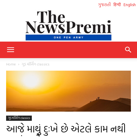
ગુજરાતી
हिन्दी
English
NewsPremi
Home
ગુડ મૉર્નિંગ classics
Gujarati
ગુડ મૉર્નિંગ classics
આજે માથું દુઃખે છે એટલે કામ નથી