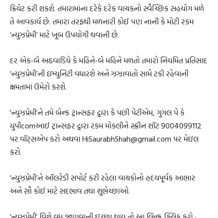
ક્રિયેટ કરી શકશે. તમારામાંના દરેકે દરેક વાચકનો સ્વૈચ્છિક સહયોગ મળે
તે આવકાર્ય છે. તમારા તરફથી મળનારી કોઈ પણ નાની કે મોટી રકમ
‘ન્યુઝપ્રેમી’ માટે ખૂબ ઉપયોગી થવાની છે.
દર એક-બે અઠવાડિયે કે મહિને-બે મહિને મળતો તમારો નિયમિત પ્રતિસાદ
‘ન્યુઝપ્રેમી’ની ઇમ્યુનિટી વધારશે અને ઝંઝાવાતો સામે ટકી રહેવાની
ક્ષમતામાં ઉમેરો કરશે.
‘ન્યુઝપ્રેમી’ને તમે બેન્ક ટ્રાન્સફર દ્વારા કે પછી પેટીએમ, ગુગલ પે કે
યુપીcomઆઈ ટ્રાન્સફર દ્વારા રકમ મોકલીને સ્ક્રીન શૉટ 9004099112
પર વૉટ્સએપ કરો અથવા HiSaurabhShah@gmail.com પર મેઇલ
કરો.
‘ન્યુઝપ્રેમી’ને ઑલરેડી સપોર્ટ કરી રહેલા વાચકોનો હ્રદયપૂર્વક આભાર
અને સૌ કોઈ માટે સદભાવ તથા શુભેચ્છાઓ.
‘ન્યુઝપ્રેમી’ વિશે વધુ જાણવાની ઇચ્છા થાય તો આ લિન્ક ક્લિક કરો :