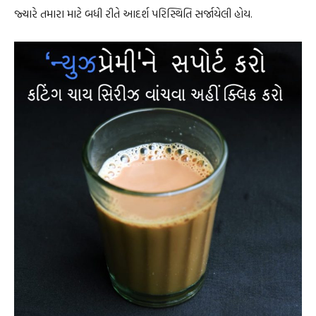
જ્યારે તમારા માટે બધી રીતે આદર્શ પરિસ્થિતિ સર્જાયેલી હોય.