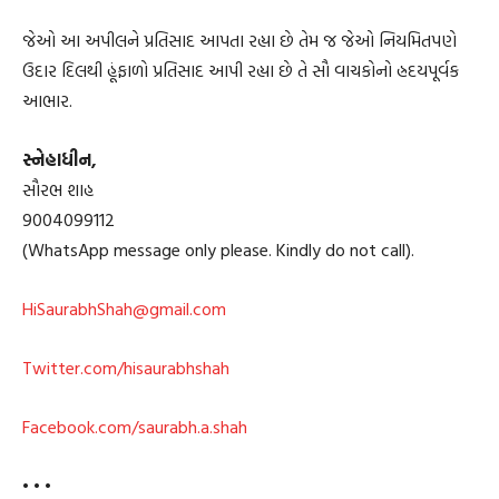
જેઓ આ અપીલને પ્રતિસાદ આપતા રહ્યા છે તેમ જ જેઓ નિયમિતપણે
ઉદાર દિલથી હૂંફાળો પ્રતિસાદ આપી રહ્યા છે તે સૌ વાચકોનો હ્રદયપૂર્વક
આભાર.
સ્નેહાધીન,
સૌરભ શાહ
9004099112
(WhatsApp message only please. Kindly do not call).
HiSaurabhShah@gmail.com
Twitter.com/hisaurabhshah
Facebook.com/saurabh.a.shah
• • •