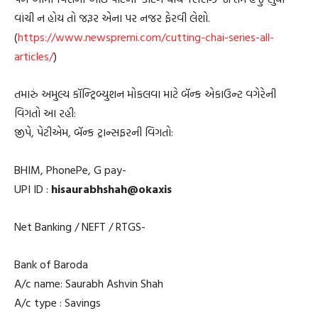
વાંચી ન હોય તો જરૂર એના પર નજર ફેરવી લેશો.
(
https://www.newspremi.com/cutting-chai-series-all-
articles/
)
તમારું અમુલ્ય કૉન્ટ્રિબ્યુશન મોકલવા માટે બૅન્ક એકાઉન્ટ વગેરેની
વિગતો આ રહી:
જીપે, પેટીએમ, બૅન્ક ટ્રાન્સફરની વિગતો:
BHIM, PhonePe, G pay-
UPI ID :
hisaurabhshah@okaxis
Net Banking / NEFT / RTGS-
Bank of Baroda
A/c name: Saurabh Ashvin Shah
A/c type : Savings