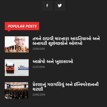
POPULAR POSTS
તમને લડાવી મારનારા આડતિયાઓ અને
બનાવટી શુભેચ્છકોને ઓળખો
23/06/2018
આક્ષેપો અને ખુલાસાઓ
22/07/2018
પ્રેરણાનું ગલગલિયું અને ઈન્સ્પિરેશનની
ચટણી
20/08/2018