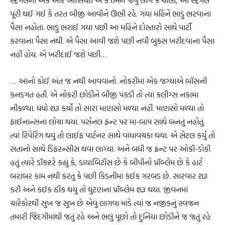
પૂરી થઈ ગઈ કે તરત બીજી આવીને ઊભી રહે. ગયા મહિને ભાડું ભરવાના
પૈસા નહોતા. ભાડું ભરાઈ ગયા પછી આ મહિને દોસ્તારો સાથે પાર્ટી
કરવાના પૈસા નથી. એ પૈસા આવી જશે પછી નવી બુક્સ ખરીદવાના પૈસા
નહીં હોય. એ ખરીદાઈ જશે પછી…
… આનો કોઈ અંત જ નથી આવવાનો. નોકરીમાં એક જગ્યાએ બૉસની
કનડગત હતી. એ નોકરી છોડીને બીજી પકડી તો ત્યાં કલીગ્સ નકામા
નીકળ્યા. ધંધો શરૂ કર્યો તો સારા માણસો મળ્યા નહીં. માણસો મળ્યા તો
ફાઈનાન્સના લોચા થયા. પર્સનલ ફ્રન્ટ પર મા-બાપ સાથે બનતું નહોતું.
ત્યાં રિપેરિંગ થયું તો લાઈફ પાર્ટનર સાથે વાંધાવચકા થયા. એ સેટલ કર્યું તો
સંતાનો સાથે ડિફરન્સીસ થવા લાગ્યા. અને બધી જ ફ્રન્ટ પર ઓકી-ડોકી
હતું ત્યારે ડૉક્ટરે કહ્યું કે, ડાયાબિટીસ છે કે બીપીનો પ્રૉબ્લેમ છે કે હાર્ટ
બરાબર કામ નથી કરતું કે પછી કિડનીમાં કંઈક ગરબડ છે. સારવાર શરૂ
કરી અને કંઈક ઠીક થયું તો ઘુંટણના પ્રૉબ્લેમ શરૂ થયા. જીવનમાં
ચારેકોરથી સુખ જ સુખ છે એવું લાગવા માંડે ત્યાં જ નજીકનું સ્વજન
તમારી જિંદગીમાંથી જતું રહે અને ભલું પૂછો તો દુનિયા છોડીને જ જતું રહે