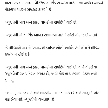
મારા દરેક લેખ સાથે સ્વૈચ્છિક આર્થિક સહયોગ માટેની આ અપીલ આપને
મોકલવા પાછળ સજ્જડ કારણો છે.
‘ન્યુઝપ્રેમી’ માત્ર અને ફક્ત વાચકોના સપોર્ટથી ચાલે છે.
‘ન્યુઝપ્રેમી’ની આર્થિક બાબત સંભાળવા માટેનો સોર્સ એક જ છે— તમે.
જે મીડિયાને વાચકો સિવાયની વ્યક્તિઓનો આર્થિક ટેકો હોય તે મીડિયા
સ્વતંત્ર ન હોઈ શકે.
‘ન્યુઝપ્રેમી’ માત્ર અને ફક્ત વાચકોના સપોર્ટથી ચાલે છે. અને એટલે જ
‘ન્યુઝપ્રેમી’ શત પ્રતિશત સ્વતંત્ર છે, અહીં કોઈના ય દબાણ હેઠળ નથી
લખાતું.
દેશ માટે, સમાજ માટે અને ભારતીયો માટે જે સારું છે અને સાચું છે એનો
પક્ષ લેવા માટે ‘ન્યુઝપ્રેમી’ વખણાય છે.