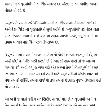
વાચકો જ ‘ન્યુઝપ્રેમી’નો આર્થિક આધાર છે. એટલે જ આ અપીલ આપને
મોકલાતી રહે છે.
‘ન્યુઝપ્રેમી’ તમારા સ્વૈચ્છિક‐વોલન્ટરી આર્થિક સપોર્ટને કારણે ચાલે છે
અને દેશ-વિદેશના ગુજરાતીઓ સુધી પહોંચે છે. ‘ન્યુઝપ્રેમી’ પર પોસ્ટ થતાં
રોજે રોજનાં લખાણો અને અહીંના સમૃદ્ધ આર્કાઇવ્ઝનું સંપૂર્ણ મટીરિયલ
તમામ વાચકો માટે વિનામૂલ્યે ઉપલબ્ધ છે.
‘ન્યુઝપ્રેમી’નાં લખાણો વાંચવા માટે ન તો કોઈ લવાજમ ભરવું પડે છે, ન
અહીં કોઈ મનીવૉલ ખડી કરેલી છે કે આટલી રકમ ભરો તો જ આગળ
વાંચવા મળે. અહીં બધું જ બધા માટે એકસરખા પ્રેમથી વિનામૂલ્યે પીરસાય
છે. આ જ રીતે કારભાર ચાલતો રહે તે માટે ‘ન્યુઝપ્રેમી’નો થોડોક ભાર તમે
પણ તમારી શક્તિ, તમારા સંજોગો તથા તમારા ઉત્સાહ મુજબ ઉપાડતા રહો
તો સારું છે.
આ બધી જ વાતો ‘કટિંગ ચા’ સિરીઝમાં થઈ ગઈ છે. ‘ન્યુઝપ્રેમી’ અને વન
પેન આર્મી વિશેની આઠ પાર્ટની ‘કટિંગ ચાય’ સિરીઝ જો તમે હજુ સુધી