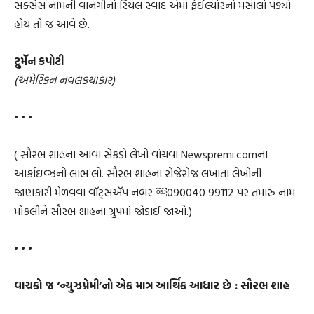
સક્સેસ નામની વાનગીનો રિયલ સ્વાદ એમાં ફેઈલ્યોરનો મસાલો પડ્યો
હોય તો જ આવે છે.
ટ્રુમૅન કપોટી
(અમેરિકન નવલકથાકાર)
• • •
( સૌરભ શાહના આવા સેંકડો લેખો વાંચવા Newspremi.comના
આર્કાઇવ્ઝનો લાભ લો. સૌરભ શાહના રોજેરોજ લખાતા લેખોની
જાણકારી મેળવવા વૉટ્સઍપ નંબર ￼⁨090040 99112⁩ પર તમારું નામ
મોકલીને સૌરભ શાહના ગ્રુપમાં જોડાઈ જાઓ.)
• • •
વાચકો જ ‘ન્યુઝપ્રેમી’નો એક માત્ર આર્થિક આધાર છે : સૌરભ શાહ