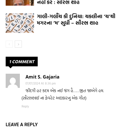
નહીં કરે : સૌરભ શાહ
ગાલી-ગલૌંચ કી દુનિયા: ચકલીના ‘ચ’થી
મગરના ‘મ’ સુધી – સૌરભ શાહ
1 COMMENT
Amit S. Gajaria
07/07/2024 At 8:36 pm
જીંદગી હર કદમ એક નઈ જંગ હૈ……જીત જાએગે હમ.
(સૌરભભાઈ ના ફેવરેટ અદાકારનુ એક ગીત)
Reply
LEAVE A REPLY