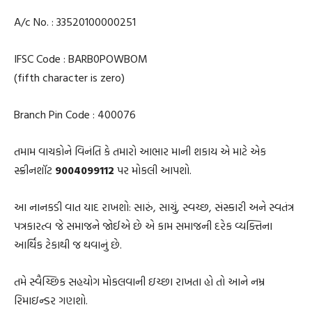
A/c No. : 33520100000251
IFSC Code : BARB0POWBOM
(fifth character is zero)
Branch Pin Code : 400076
તમામ વાચકોને વિનંતિ કે તમારો આભાર માની શકાય એ માટે એક
સ્ક્રીનશૉટ
9004099112
પર મોકલી આપશો.
આ નાનકડી વાત યાદ રાખશો: સારું, સાચું, સ્વચ્છ, સંસ્કારી અને સ્વતંત્ર
પત્રકારત્વ જે સમાજને જોઈએ છે એ કામ સમાજની દરેક વ્યક્તિના
આર્થિક ટેકાથી જ થવાનું છે.
તમે સ્વૈચ્છિક સહયોગ મોકલવાની ઇચ્છા રાખતા હો તો આને નમ્ર
રિમાઇન્ડર ગણશો.