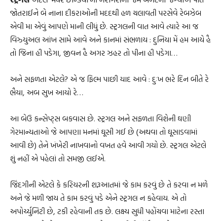
જોતરાઈને બે નાના દીકરાઓની મદદથી હળ ચલાવતી પરસેવે રેબઝેબ
એવી મા એવું આપણે માની લીધું છે. સ્ટ્રગલની વાત આવે ત્યારે આ જ
વિઝ્યુઅલ આંખ સામે આવે અને કાનમાં સંભળાય : દુનિયા મેં હમ આયે હૈ
તો જિના હી પડેગા, જીવન હૈ અગર ઝહર તો પીના હી પડેગા…
અને સફળતા એટલે? એ જ ફિલ્મ પાછી યાદ આવે : દુઃખ ભરે દિન બીતે રે
ભૈયા, અબ સુખ આયો રે…
આ બેઉ કન્સેપ્ટ્સ બકવાસ છે. સ્ટ્રગલ અને સફળતા વિશેની ઘણી
ગેરમાન્યતાઓ જે આપણા મનમાં ઘૂસી ગઈ છે (અથવા તો ઘૂસાડવામાં
આવી છે) તેને ખંખેરી નાખવાનો વખત હવે આવી ગયો છે. સ્ટ્રગલ એટલે
શું નહીં એ પહેલાં તો સમજી લઈએ.
જિંદગીની એટલે કે કરિયરની શરૂઆતમાં જે કામ કરવું છે તે કરવા ન મળે
અને જે મળી જાય તે કામ કરવું પડે એને સ્ટ્રગલ ન કહેવાય. એ તો
અપોર્ચ્યુનિટી છે, ટકી રહેવાની તક છે. લક્ષ્ય સુધી પહોંચવા માટેના રસ્તા