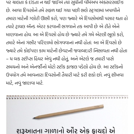
પર ચાલતા કે દોડતા ન થઈ જઈએ ત્યાં સુધીની વૉર્મઅપ એક્સરસાઈઝ
છે. આવા દિવસોને તમે સફળ થઈ ગયા પછી ભલે સ્ટ્રગલમાં ખપાવીને
તમારા માટેની ગ્લોરી ઊભી કરો, પણ જ્યારે એ દિવસોમાંથી પસાર થતા હો
ત્યારે ટ્રાયલ ઍન્ડ એરર કરવાની ભગવાને તક આપી છે એ રીતે એને
માણવાના હોય. આ એ દિવસો હોય છે જ્યારે તમે ગમે એટલી ભૂલો કરો,
તમારે એનાં ગંભીર પરિણામો ભોગવવાનાં નથી હોતાં. આ એ દિવસો છે
જ્યારે તમે કોઈપણ કામ માટેની છેવટની જવાબદારી નિભાવતા નથી હોતા
– ધ બક સ્ટૉપ્સ હિયર એવું નથી હોતું, અને એટલે જ તમારી પાસે
સમયનો અને એનર્જીનો મોટો સ્ટૉક ફાજલ પડેલો હોય છે. આ સ્ટૉકનો
ઉપયોગ તમે આવનારા દિવસોની તૈયારી માટે કરી શકો છો. નવું શીખવા
માટે, નવું જાણવા માટે.