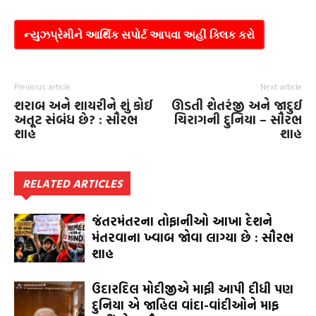
ન્યુઝપ્રેમીને આર્થિક સપોર્ટ આપવા અહીં ક્લિક કરો
Previous article
Next article
શરાબ અને શાયરીને શું કોઈ
ઊડતી શેતરંજી અને જાદુઈ
અતૂટ સંબંધ છે? : સૌરભ
ચિરાગની દુનિયા – સૌરભ
શાહ
શાહ
RELATED ARTICLES
જંતરમંતરના તોફાનીઓ આખા દેશને
મંતરવાના ખ્વાબ જોવા લાગ્યા છે : સૌરભ
શાહ
ઉદારદિલ મોદીજીએ માફી આપી દીધી પણ
દુનિયા એ જાહિલ વાંદા-વાંદીઓને માફ