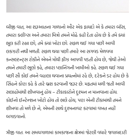
બીજી વાત, આ શરૂઆતના ગાળાનો ઔર એક ફાયદો એ કે તમારા બૉસ,
તમારા ક્લીગ્સ અને તમારા મિત્રો તમને મોઢે કહી દેતા હોય છે કે તમે ક્યાં
ભૂલ કરી રહ્યા છો, તમે ક્યાં ખોટા છો. સફળ થઈ ગયા પછી આવી
લકઝરી નથી મળતી. સફળ થયા પછી તમારે આ સગવડ મેળવવા
કન્સલ્ટન્ટ્સ રોકીને એમને મોંઘી ફીઝ આપવી પડતી હોય છે, જેથી તેઓ
તમને તમારી ભૂલો કહે, તમારા પ્લાનિંગની ખામીઓ કહે. સફળ થઈ ગયા
પછી સૌ કોઈ તમને વહાલા થવાના પ્રયત્નોમાં રહે છે, દરેકને ડર હોય છે કે
સિંહને કોણ કહે કે તારે બ્રશ કરવાની જરૂર છે. મફતમાં મળી જતી આવી
સલાહોમાંથી શીખવાનું હોય – ટીકાકારોને દુશ્મન ન માનવાના હોય.
કોઈનો ઈન્ટેન્શન ખોટો હોય તો ભલે હોય, પણ એની ટીકામાંથી તમને
શીખવા તો મળે છે ને, એમની સાથે દુશ્મનાવટ કરવામાં વખત નહીં
બગાડવાનો.
ત્રીજી વાત. આ સમયગાળામાં કામકાજના ક્ષેત્રમાં જેટલી વધારે જવાબદારી