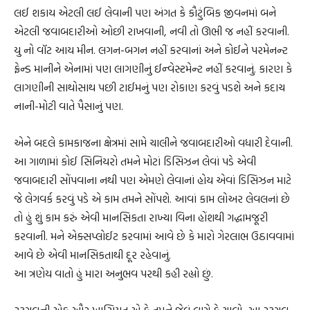
લઈ શકાય એટલી લઈ લેવાની પણ અંગત કે કૌટુંબિક જીવનમાં બને
એટલી જવાબદારીઓ ઓછી રાખવાની, નવી તો ઊભી જ નહીં કરવાની.
યુ નો વૉટ આય મીન. લગન-બગન નહીં કરવાનાં અને કોઈને પરમેનન્ટ
ફ્રેન્ડ માનીને એનામાં પણ લાગણીનું ઈન્વેસ્ટમેન્ટ નહીં કરવાનું. કારણ કે
લાગણીની સાથોસાથ પછી ટાઈમનું પણ રોકાણ કરવું પડશે અને કદાચ
નાની-મોટી વાતે પૈસાનું પણ.
એને બદલે કામકાજના ક્ષેત્રમાં સામે ચાલીને જવાબદારીઓ વધારી દેવાની.
આ ગાળામાં કોઈ સિનિયરો તમને મોટાં ડિસિઝન લેવાં પડે એવી
જવાબદારી સોંપવાના નથી પણ એમણે લેવાનાં હોય એવાં ડિસિઝન માટે
જે લેગવર્ક કરવું પડે એ કામ તમને સોંપશે. આવાં કામ લોઅર લેવલનાં છે
તો હું શું કામ કરું એવી માનસિકતા રાખ્યા વિના હોંશથી ગદ્ધામજૂરી
કરવાની. મને એક્સપ્લોઈટ કરવામાં આવે છે કે મારો ગેરલાભ ઉઠાવવામાં
આવે છે એવી માનસિકતાથી દૂર રહેવાનું.
આ ત્રણેય વાતો હું મારા અનુભવ પરથી કહી રહ્યો છું.
સ્ટ્રગલની એક ઔર ખાસિયત એ કે તમને જેવું લાગે કે ચાલો, આ સ્ટ્રગલ