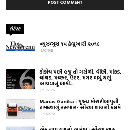
લેટેસ્ટ
ન્યુઝવ્યુઝ ૧૫ ફેબ્રુઆરી ૨૦૧૯
15/02/2019
કોક્રોચ પછી હજુ તો ગરોળી, વીંછી, માંકડ,
ચાંચડ, મચ્છર, ઉંદર, મગર બધું ઘણું
આવવાનું બાકી...
27/07/2026
Manas Ganika : પૂજ્ય મોરારીબાપુની
રામકથાનું રસપાન- સૌરભ શાહની કલમે
18/06/2020
એક નવા યુગનો આરંભ : સૌરભ શાહ