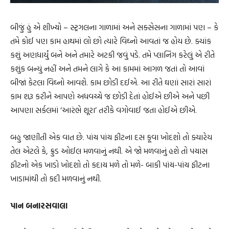
બીજું હું એ શીખ્યો – સ્ટ્રગલના ગાળામાં અને સક્સેસના ગાળામાં પણ – કે
તમે કોઈ પણ કામ હાથમાં લો છો ત્યારે વિઘ્નો આવતાં જ હોય છે. ક્યાંક
કશું અણધાર્યું બને અને તમારે અટકી જવું પડે. તમે પ્લાનિંગ કરેલું એ રીતે
કશુંક બન્યું નહીં અને તમને લાગે કે આ કામમાં આગળ જતાં તો આવાં
બીજાં કેટલા વિઘ્નો આવશે. કામ છોડી દઈએ. આ રીતે ઘણાં સારાં સારાં
કામ શરૂ કરીને આપણે અધવચ્ચે જ છોડી દેતાં હોઈએ છીએ અને પછી
આપણા સર્કલમાં ‘આરંભે શૂરા’ તરીકે વગોવાઈ જતા હોઈએ છીએ.
બહુ જાણીતી એક વાત છે. પાંચ પાંચ ફીટના દસ કૂવા ખોદશો તો ક્યારેય
તેલ એટલે કે, ક્રુડ ઓઈલ મળવાનું નથી. એ જો મળવાનું હશે તો પચાસ
ફીટનો એક ખાડો ખોદશો તો કદાચ મળે તો મળે- બાકી પાંચ-પાંચ ફીટના
ખાડામાંથી તો કદી મળવાનું નથી.
પાન બનારસવાલા