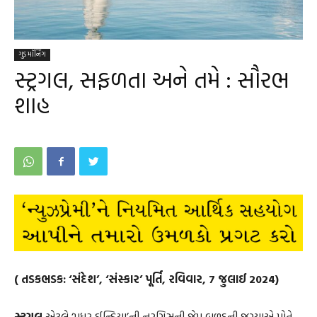
ગુડ મૉર્નિંગ
સ્ટ્રગલ, સફળતા અને તમે : સૌરભ
શાહ
( તડકભડક: ‘સંદેશ’, ‘સંસ્કાર’ પૂર્તિ, રવિવાર, 7 જુલાઈ 2024)
સ્ટ્રગલ
એટલે ‘મધર ઈન્ડિયા’ની નરગિસની જેમ બળદની જગ્યાએ પોતે