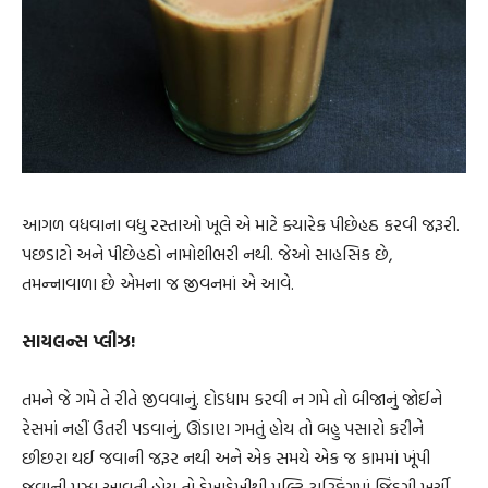
આગળ વધવાના વધુ રસ્તાઓ ખૂલે એ માટે ક્યારેક પીછેહઠ કરવી જરૂરી.
પછડાટો અને પીછેહઠો નામોશીભરી નથી. જેઓ સાહસિક છે,
તમન્નાવાળા છે એમના જ જીવનમાં એ આવે.
સાયલન્સ પ્લીઝ!
તમને જે ગમે તે રીતે જીવવાનું. દોડધામ કરવી ન ગમે તો બીજાનું જોઈને
રેસમાં નહીં ઉતરી પડવાનું, ઊંડાણ ગમતું હોય તો બહુ પસારો કરીને
છીછરા થઈ જવાની જરૂર નથી અને એક સમયે એક જ કામમાં ખૂંપી
જવાની મઝા આવતી હોય તો દેખાદેખીથી મલ્ટિ ટાસ્કિંગમાં જિંદગી ખર્ચી