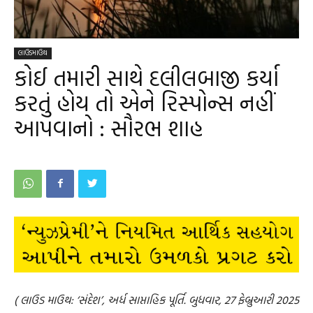
લાઉડમાઉથ
કોઈ તમારી સાથે દલીલબાજી કર્યા
કરતું હોય તો એને રિસ્પોન્સ નહીં
આપવાનો : સૌરભ શાહ
( લાઉડ માઉથ: ‘સંદેશ’, અર્ધ સાપ્તાહિક પૂર્તિ. બુધવાર, 27 ફેબ્રુઆરી 2025