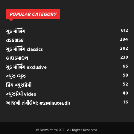
POPULAR CATEGORY
612
ગુડ મૉર્નિંગ
284
તડકભડક
282
ગુડ મૉર્નિંગ classics
230
લાઉડમાઉથ
66
ગુડ મૉર્નિંગ exclusive
58
ન્યુઝ વ્યુઝ
52
પ્રિય ન્યુઝપ્રેમી
40
ન્યુઝપ્રેમી video
16
આજનો તંત્રીલેખ: #2MinuteEdit
© NewsPremi 2021. All Rights Reserved.