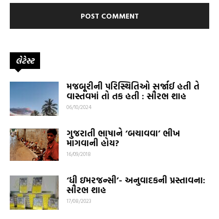
લેટેસ્ટ
મજબૂરીની પરિસ્થિતિઓ સર્જાઈ હતી તે
વાસ્તવમાં તો તક હતી : સૌરભ શાહ
06/10/2024
ગુજરાતી ભાષાને ‘બચાવવા’ ભીખ
માગવાની હોય?
16/09/2018
‘ધી ઇમરજન્સી’- અનુવાદકની પ્રસ્તાવના:
સૌરભ શાહ
17/08/2023