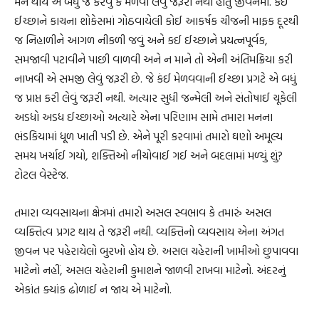
મન થાય એ બધું જ કરવું કે મેળવી લેવું જરૂરી નથી હોતું જીવનમાં. કઈ
ઈચ્છાને કાચના શોકેસમાં ગોઠવાયેલી કોઈ આકર્ષક ચીજની માફક દૂરથી
જ નિહાળીને આગળ નીકળી જવું અને કઈ ઈચ્છાને પ્રયત્નપૂર્વક,
સમજાવી પટાવીને પાછી વાળવી અને ન માને તો એની અંતિમક્રિયા કરી
નાખવી એ સમજી લેવું જરૂરી છે. જે કંઈ મેળવવાની ઈચ્છા પ્રગટે એ બધું
જ પ્રાપ્ત કરી લેવું જરૂરી નથી. અત્યાર સુધી જન્મેલી અને સંતોષાઈ ચૂકેલી
અડધો અડધ ઈચ્છાઓ અત્યારે એના પરિણામ સામે તમારા મનના
ભંડકિયામાં ધૂળ ખાતી પડી છે. એને પૂરી કરવામાં તમારો ઘણો અમૂલ્ય
સમય ખર્ચાઈ ગયો, શક્તિઓ નીચોવાઈ ગઈ અને બદલામાં મળ્યું શું?
ટોટલ વેસ્ટેજ.
તમારા વ્યવસાયના ક્ષેત્રમાં તમારો અસલ સ્વભાવ કે તમારું અસલ
વ્યક્તિત્વ પ્રગટ થાય તે જરૂરી નથી. વ્યક્તિનો વ્યવસાય એના અંગત
જીવન પર પહેરાયેલો બુરખો હોય છે. અસલ ચહેરાની ખામીઓ છુપાવવા
માટેનો નહીં, અસલ ચહેરાની કુમાશને જાળવી રાખવા માટેનો. અંદરનું
એકાંત ક્યાંક ઢોળાઈ ન જાય એ માટેનો.