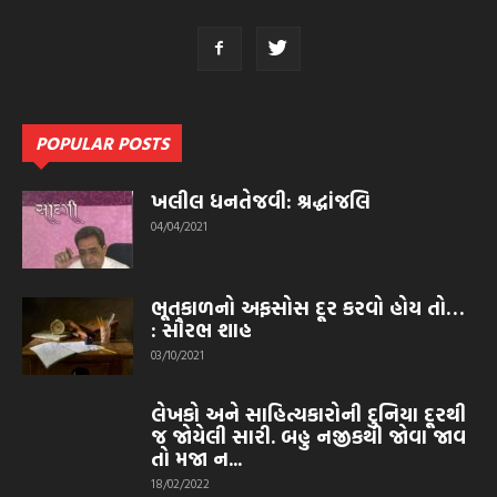
POPULAR POSTS
ખલીલ ધનતેજવી: શ્રદ્ધાંજલિ
04/04/2021
ભૂતકાળનો અફસોસ દૂર કરવો હોય તો…
: સૌરભ શાહ
03/10/2021
લેખકો અને સાહિત્યકારોની દુનિયા દૂરથી
જ જોયેલી સારી. બહુ નજીકથી જોવા જાવ
તો મજા ન...
18/02/2022