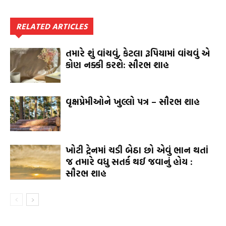
RELATED ARTICLES
તમારે શું વાંચવું, કેટલા રૂપિયામાં વાંચવું એ
કોણ નક્કી કરશે: સૌરભ શાહ
વૃક્ષપ્રેમીઓને ખુલ્લો પત્ર – સૌરભ શાહ
ખોટી ટ્રેનમાં ચડી બેઠા છો એવું ભાન થતાં
જ તમારે વધુ સતર્ક થઈ જવાનું હોય :
સૌરભ શાહ