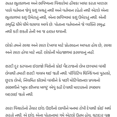
સતત ભૂતકાળના અને ભવિષ્યના વિચારોમાં હીંચકા ખાધા કરતા માણસ
પાસે વર્તમાન જેવું કશું બચતું નથી અને વર્તમાન રહેતો નથી એટલે એના
ભૂતકાળમાં કશું ઉમેરાતું નથી, એના ભવિષ્યમાં કશું ઉમેરાતું નથી. એની
સમૃદ્ધિ ધીમે ધીમે ઘસાવા આવે છે. પોતાના વર્તમાનને જે વ્યક્તિ સમૃદ્ધ
નથી કરી શકતી તેની આ જ હાલત થવાની.
લોકો તમને સાચા અને સારા દેખાવા માટે પ્રોત્સાહન આપતા હોય છે, સાચા
અને સારા હોવા માટે નહીં. લોકોની મોહજાળમાં ફસાવાનું નહીં.
શરદી દૂર કરવાના ઈલાજો વિશેનો કોઈ વૈદરાજનો લેખ છાપામાં વાંચી
લેવાથી તમારી શરદી ગાયબ થઈ જતી નથી. પૉઝિટિવ થિન્કિંગનાં પુસ્તકો,
છૂટક લેખો, નિયમિત કૉલમો વાંચીને કે પછી મોટિવેશનલ પ્રવચનો
સાંભળીને ‘ખૂબ શીખવા મળ્યું’ એવું કહી દેવાથી માણસનો સ્વભાવ
બદલાઈ જતો નથી.
સારા વિચારોનો તૈયાર છોડ ઉછીનો લાવીને મનમાં રોપી દેવાથી કોઈ અર્થ
સરતો નથી. એ છોડ એના પોતાનામાં ગમે એટલો ઉત્તમ હોય, ઘટાદાર વૃક્ષ