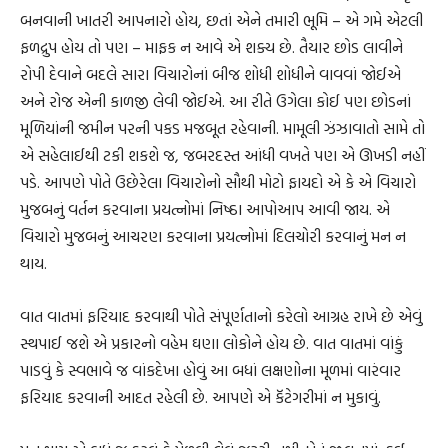
બનવાની ખાતરી આપનારો હોય, છતાં એને તમારી ભૂમિ – એ ગમે એટલી
ફળદ્રુપ હોય તો પણ – માફક ન આવે એ શક્ય છે. તૈયાર છોડ લાવીને
રોપી દેવાને બદલે સારા વિચારોનાં બીજ શોધી શોધીને વાવવાં જોઈએ
અને રોજ એની કાળજી લેવી જોઈએ. આ રીતે ઉગેલા કોઈ પણ છોડનાં
મૂળિયાંની જમીન પરની પકડ મજબૂત રહેવાની. મામૂલી ઝંઝાવાતો સામે તો
એ સહેલાઈથી ટકી શકશે જ, જબરદસ્ત આંધી વખતે પણ એ ઊખડી નહીં
પડે. આપણે પોતે ઉછેરેલા વિચારોનો સૌથી મોટો ફાયદો એ કે એ વિચારો
મુજબનું વર્તન કરવાના પ્રયત્નોમાં નિષ્ઠા આપોઆપ આવી જાય. એ
વિચારો મુજબનું આચરણ કરવાના પ્રયત્નોમાં દિલચોરી કરવાનું મન ન
થાય.
વાત વાતમાં ફરિયાદ કરવાથી પોતે સંપૂર્ણતાનો કરેલો આગ્રહ રાખે છે એવું
સ્થપાઈ જશે એ પ્રકારનો વહેમ ઘણા લોકોને હોય છે. વાત વાતમાં વાંકું
પાડવું કે સ્વભાવે જ વાંકદેખા હોવું આ બધાં લક્ષણોના મૂળમાં વારંવાર
ફરિયાદ કરવાની આદત રહેલી છે. આપણે એ કૅટેગરીમાં ન મુકાવું.