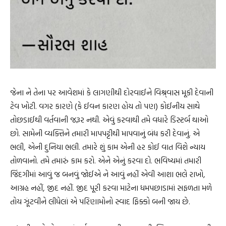
જેના ને તેના પર આવેશમાં કે લાગણીથી દોરવાઈને વિશ્ર્વાસ મૂકી દેવાની
ટેવ ખોટી. વગર કારણે (કે ઈવન કારણ હોય તો પણ) કોઈનીય સાથે
તોછડાઈથી વર્તવાની જરૂર નથી. એવું કરવાથી તમે વધારે ડિસ્ટર્બ થાઓ
છો. સામેની વ્યક્તિને તમારી માપપટ્ટીથી માપવાનું બંધ કરી દેવાનું. એ
ભલી, એની દુનિયા ભલી. તમારે શું કામ એની હર કોઈ વાત વિશે ન્યાય
તોળવાનો. તમે તમારું કામ કરો. એને એનું કરવા દો. ભવિષ્યમાં તમારી
જિંદગીમાં આવું જ બનવું જોઈએ ને આવું નહીં એવી આશા ભલે રાખો,
આગ્રહ નહીં, જીદ નહીં. જીદ પૂરી કરવા માટેના ધમપછાડામાં સફળતા મળે
તોય ઝૂંટવીને લીધેલાં એ પરિણામોનો સ્વાદ ફિક્કો બની જાય છે.