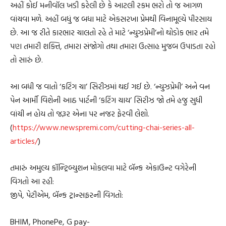
અહીં કોઈ મનીવૉલ ખડી કરેલી છે કે આટલી રકમ ભરો તો જ આગળ
વાંચવા મળે. અહીં બધું જ બધા માટે એકસરખા પ્રેમથી વિનામૂલ્યે પીરસાય
છે. આ જ રીતે કારભાર ચાલતો રહે તે માટે ‘ન્યુઝપ્રેમી’નો થોડોક ભાર તમે
પણ તમારી શક્તિ, તમારા સંજોગો તથા તમારા ઉત્સાહ મુજબ ઉપાડતા રહો
તો સારું છે.
આ બધી જ વાતો ‘કટિંગ ચા’ સિરીઝમાં થઈ ગઈ છે. ‘ન્યુઝપ્રેમી’ અને વન
પેન આર્મી વિશેની આઠ પાર્ટની ‘કટિંગ ચાય’ સિરીઝ જો તમે હજુ સુધી
વાંચી ન હોય તો જરૂર એના પર નજર ફેરવી લેશો.
(
https://www.newspremi.com/cutting-chai-series-all-
articles/
)
તમારું અમુલ્ય કૉન્ટ્રિબ્યુશન મોકલવા માટે બૅન્ક એકાઉન્ટ વગેરેની
વિગતો આ રહી:
જીપે, પેટીએમ, બૅન્ક ટ્રાન્સફરની વિગતો:
BHIM, PhonePe, G pay-