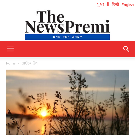
ગુજરાતી
हिन्दी
English
NewsPremi
Home
લાઉડમાઉથ
Gujarati