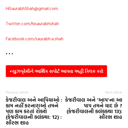
HiSaurabhShah@gmail.com
Twitter.com/hisaurabhshah
Facebook.com/saurabh.a.shah
• • •
ન્યુઝપ્રેમીને આર્થિક સપોર્ટ આપવા અહીં ક્લિક કરો
Previous article
Next article
કેજરીવાલ અને આપિયાઓ :
કેજરીવાલ અને ‘આપ’ના આ
કામ નહીં કરનારાઓ તમને
પાપ તમને યાદ છે ?
પણ કામ કરતાં રોકશે
(કેજરીવાલની કલંકકથા 13):
(કેજરીવાલની કલંકથા: 12) :
સૌરભ શાહ
સૌરભ શાહ