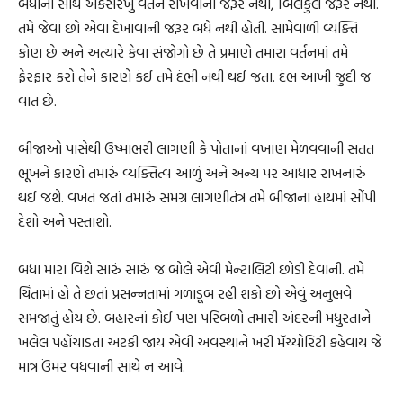
બધાની સાથે એકસરખું વર્તન રાખવાની જરૂર નથી, બિલકુલ જરૂર નથી.
તમે જેવા છો એવા દેખાવાની જરૂર બધે નથી હોતી. સામેવાળી વ્યક્તિ
કોણ છે અને અત્યારે કેવા સંજોગો છે તે પ્રમાણે તમારા વર્તનમાં તમે
ફેરફાર કરો તેને કારણે કંઈ તમે દંભી નથી થઈ જતા. દંભ આખી જુદી જ
વાત છે.
બીજાઓ પાસેથી ઉષ્માભરી લાગણી કે પોતાનાં વખાણ મેળવવાની સતત
ભૂખને કારણે તમારું વ્યક્તિત્વ આળું અને અન્ય પર આધાર રાખનારું
થઈ જશે. વખત જતાં તમારું સમગ્ર લાગણીતંત્ર તમે બીજાના હાથમાં સોંપી
દેશો અને પસ્તાશો.
બધા મારા વિશે સારું સારું જ બોલે એવી મેન્ટાલિટી છોડી દેવાની. તમે
ચિંતામાં હો તે છતાં પ્રસન્નતામાં ગળાડૂબ રહી શકો છો એવું અનુભવે
સમજાતું હોય છે. બહારનાં કોઈ પણ પરિબળો તમારી અંદરની મધુરતાને
ખલેલ પહોંચાડતાં અટકી જાય એવી અવસ્થાને ખરી મૅચ્યોરિટી કહેવાય જે
માત્ર ઉંમર વધવાની સાથે ન આવે.