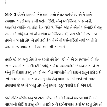
)
સ્વભાવ
એટલે આપણે જેને માણસનો નેચર કહીએ છીએ તે અને
સ્વભાવ એટલે માણસની પર્સનાલિટી, એનું વ્યક્તિત્વ. બાહ્ય નહીં,
આંતરિક વ્યક્તિત્વ. કોઈ દેખાવડી વ્યક્તિને જોઈને એની પર્સનાલિટી બહુ
સરસ છે એવું કહીએ એ અર્થમાં વ્યક્તિત્વ નહીં, પણ કોઈનો સ્વભાવ
તમને ન ગમતો હોય ને તમે કહો કે મને એની પર્સનાલિટી નથી ગમતી તે
અર્થમાં. સ્વ-ભાવ એટલે તમે અંદરથી જે છો તે.
તમારે જો સમજવું હોય કે અંદરથી તમે કેવા છો તો એ સમજવાની બે રીત
છે: ૧. તમારી અંદર ઊતરીને જોવું અને ૨. તમારામાંથી જે બહાર આવે છે
એનું નિરીક્ષણ કરવું. તમારી આ બેઉ બાબતોને તમે ફાઈન ટ્યૂન કરી શકો
છો. તમને તમારામાં જે ન ગમતું હોય તેનું પ્રમાણ ઘટાડી શકો છો. તમને
તમારામાં જે વધારે ગમતું હોય તેનું પ્રમાણ હજુ વધારી શકો એમ છો.
કેવી રીતે? થોડીક બહુ જ સરળ ટિપ્સ છે. કોઈ તમને વાતવાતમાં ઉતારી
પાડવાની કોશિશ કરતું હોય, તમારી સાથે દલીલબાજી કર્યા જ કરતું હોય તો