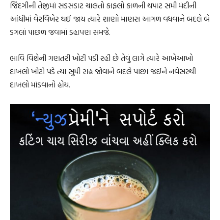
જિંદગીની તેજીમાં સડસડાટ ચાલતો કાફલો કાળની થપાટ સમી મંદીની
આંધીમાં વેરવિખેર થઈ જાય ત્યારે શાણો માણસ આગળ વધવાને બદલે બે
ડગલાં પાછળ જવામાં ડહાપણ સમજે.
ભાવિ વિશેની ગણતરી ખોટી પડી રહી છે તેવું લાગે ત્યારે આખેઆખો
દાખલો ખોટો પડે ત્યાં સુધી રાહ જોવાને બદલે પાછા જઈને નવેસરથી
દાખલો માંડવાનો હોય.