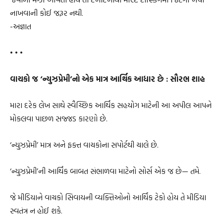
નાખવાની કોઈ જરૂર નથી.
-અજ્ઞાત
• • •
વાચકો જ ‘ન્યુઝપ્રેમી’નો એક માત્ર આર્થિક આધાર છે : સૌરભ શાહ
મારા દરેક લેખ સાથે સ્વૈચ્છિક આર્થિક સહયોગ માટેની આ અપીલ આપને
મોકલવા પાછળ સજ્જડ કારણો છે.
‘ન્યુઝપ્રેમી’ માત્ર અને ફક્ત વાચકોના સપોર્ટથી ચાલે છે.
‘ન્યુઝપ્રેમી’ની આર્થિક બાબત સંભાળવા માટેનો સોર્સ એક જ છે— તમે.
જે મીડિયાને વાચકો સિવાયની વ્યક્તિઓનો આર્થિક ટેકો હોય તે મીડિયા
સ્વતંત્ર ન હોઈ શકે.