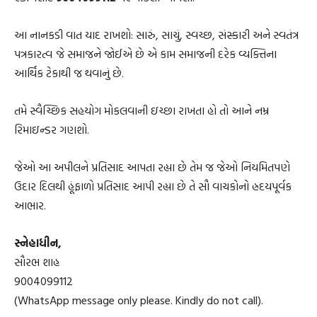
આ નાનકડી વાત યાદ રાખશો: સારું, સાચું, સ્વચ્છ, સંસ્કારી અને સ્વતંત્ર
પત્રકારત્વ જે સમાજને જોઈએ છે એ કામ સમાજની દરેક વ્યક્તિના
આર્થિક ટેકાથી જ થવાનું છે.
તમે સ્વૈચ્છિક સહયોગ મોકલવાની ઇચ્છા રાખતા હો તો આને નમ્ર
રિમાઇન્ડર ગણશો.
જેઓ આ અપીલને પ્રતિસાદ આપતા રહ્યા છે તેમ જ જેઓ નિયમિતપણે
ઉદાર દિલથી હૂંફાળો પ્રતિસાદ આપી રહ્યા છે તે સૌ વાચકોનો હ્રદયપૂર્વક
આભાર.
સ્નેહાધીન,
સૌરભ શાહ
9004099112
(WhatsApp message only please. Kindly do not call).