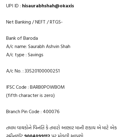
UPI ID :
hisaurabhshah@okaxis
Net Banking / NEFT / RTGS-
Bank of Baroda
A/c name: Saurabh Ashvin Shah
A/c type : Savings
A/c No. : 33520100000251
IFSC Code : BARB0POWBOM
(fifth character is zero)
Branch Pin Code : 400076
તમામ વાચકોને વિનંતિ કે તમારો આભાર માની શકાય એ માટે એક
સ્ક્રીનશૉટ
9004099112
પર મોકલી આપશો.