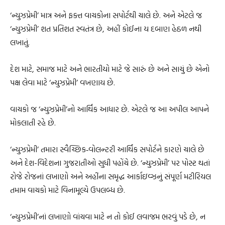
‘ન્યુઝપ્રેમી’ માત્ર અને ફક્ત વાચકોના સપોર્ટથી ચાલે છે. અને એટલે જ
‘ન્યુઝપ્રેમી’ શત પ્રતિશત સ્વતંત્ર છે, અહીં કોઈના ય દબાણ હેઠળ નથી
લખાતું.
દેશ માટે, સમાજ માટે અને ભારતીયો માટે જે સારું છે અને સાચું છે એનો
પક્ષ લેવા માટે ‘ન્યુઝપ્રેમી’ વખણાય છે.
વાચકો જ ‘ન્યુઝપ્રેમી’નો આર્થિક આધાર છે. એટલે જ આ અપીલ આપને
મોકલાતી રહે છે.
‘ન્યુઝપ્રેમી’ તમારા સ્વૈચ્છિક‐વોલન્ટરી આર્થિક સપોર્ટને કારણે ચાલે છે
અને દેશ-વિદેશના ગુજરાતીઓ સુધી પહોંચે છે. ‘ન્યુઝપ્રેમી’ પર પોસ્ટ થતાં
રોજે રોજનાં લખાણો અને અહીંના સમૃદ્ધ આર્કાઇવ્ઝનું સંપૂર્ણ મટીરિયલ
તમામ વાચકો માટે વિનામૂલ્યે ઉપલબ્ધ છે.
‘ન્યુઝપ્રેમી’નાં લખાણો વાંચવા માટે ન તો કોઈ લવાજમ ભરવું પડે છે, ન