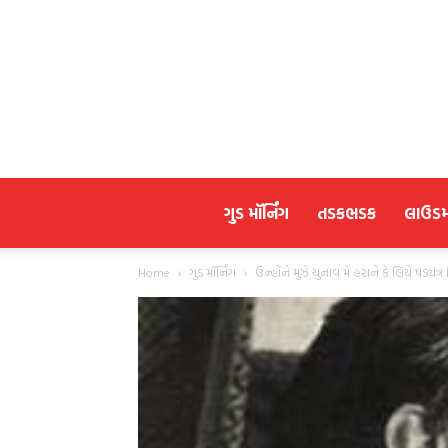
ગુડ મૉર્નિંગ
તડકભડક
લાઉડ
Home
ગુડ મૉર્નિંગ
ઉન્હોંને મુઝે ચુનાવ મેં હરાને કે લિયે ષડ્યંત્ર