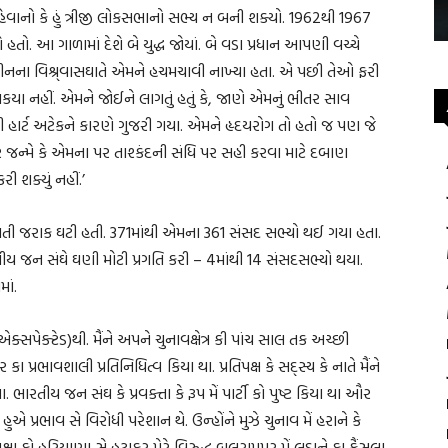
હેવાનો કે હું ત્રીજી લોકસભાનો સભ્ય ન બની શક્યો. 1962થી 1967
 હતો. આ ગાળામાં દેશે બે યુદ્ધ જોયાં. બે વડા પ્રધાન આપણી વચ્ચે
. ચીનના વિશ્ર્વાસઘાતે એમને હચમચાવી નાખ્યા હતા. એ પછી તેઓ ફરી
શકયા નહીં. એમને જોઈને લાગતું હતું કે, જાણે એમનું ભીતર સાવ
્રી હાર્ટ અટેકને કારણે ગુજરી ગયા. એમને હૃદયરોગ તો હતો જ પણ જે
 જન્મે કે એમના પર તાશ્કંદની સંધિ પર સહી કરવા માટે દબાણ
 શક્યું નહીં.’
બહુમતી જરાક ઘટી હતી. 371માંથી એમના 361 સંસદ સભ્યો થઈ ગયા હતા.
રતીય જન સંઘે ઘણી મોટી પ્રગતિ કરી – 4માંથી 14 સંસદસભ્યો થયા.
ાં.
ક્સપેક્ટેડ)થી. મૈંને અપને ચુનાવક્ષેત્ર કી પાંચ સાલ તક અચ્છી
ા પ્રભાવશાલી પ્રતિનિધિત્વ કિયા થા. પ્રતિપક્ષ કે સદ્સ્ય કે નાતે મૈંને
ીય જન સંઘ કે પ્રવક્તા કે રૂપ મેં પાર્ટી કો પુષ્ટ કિયા થા ઔર
એ પ્રભાવ સે વિરોધી પરેશાન થે. ઉન્હોંને મુઝે ચુનાવ મેં હરાને કે
યક્ષા કો હરિયાણા સે હટાકર મેરે વિરુદ્ધ બલરામપુર મેં લડાને કા ફૈંસલા