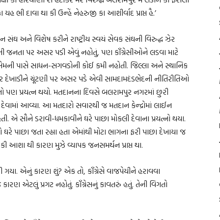
 યહ ભી દાવા થા કી ઉન્હેં નેહરુજી કા આશીર્વાદ પ્રાપ્ત હૈ.’
સંઘ અને વિશેષ કરીને રાષ્ટ્રીય સ્વયં સેવક સંઘની વિરુદ્ધ ઝેર
ોની જનતા પર અસર પડી એવું નહોતું, પણ કૉંગ્રેસીઓને લડવા માટે
 એમની પાસે સાધન-સગવડોની કોઈ કમી નહોતી. જિલ્લા અને સ્થાનિક
ડર દેખાડીને ચૂંટણી પર અસર પડે એવી સામદામદંડભેદની નીતિરીતિઓ
વાનો પણ પ્રયત્ન થયો. મતદાનના દિવસે બલરામપુર નગરમાં છુરી
દેવામાં આવ્યા. આ મતદારો સવારથી જ મતદાન કેન્દ્રોમાં લાઈન
. એ સૌને ડરાવી-ધમકાવીને ઘરે પાછા મોકલી દેવાના પ્રયત્નો થયા.
તાઓ ઘરે પાછા જતા રહ્યા હતા એમાંથી મોટા ભાગના ફરી પાછા દેખાયા જ
કી આશા થી કારણ મુઝે વ્યાપક જનસમર્થન પ્રાપ્ત થા.
ગયા. એનું કારણ શું? એક તો, કૉંગ્રેસે વાજપેયીને હરાવવા
ણ એટલું પ્રગટ નહોતું. કૉંગ્રેસનું કાવતરું હતું. તેની વિગતો