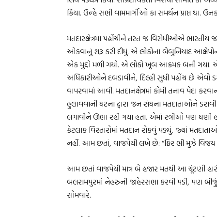
કિયા. ઉન્હેં સભી વામમાર્ગીઓં કા સમર્થન પ્રાપ્ત થા. ઉનકા
મતદારક્ષેત્રમાં પહોંચીને તરત જ વિરોધીઓએ ભારતીય જન 
ઓકવાનું શરૂ કરી દીધું. એ લોકોના બેબુનિયાદ આક્ષેપ
એક મુદ્દો મળી ગયો. એ લોકો ખૂબ આક્રમક બની ગયા.
અધિકારીઓને દબડાવીને, દિલ્હી સુધી પહોંચ છે એવો 
વાપરવામાં આવી. મતદાનક્ષેત્રમાં કોમી તનાવ પેદા કર
હુલાવવાની ઘટના દ્વારા જન સંઘના મતદાતાઓને ડરાવી 
લગાવીને ઊભા રહી ગયા હતા. એમાં સ્ત્રીઓ પણ ઘણી હતી
કેટલાક વિસ્તારોમાં મતદાન રોકવું પડ્યું, જ્યાં મતદા
નહીં. આમ છતાં, વાજપેયી લખે છે: “ફિર ભી મુઝે વિજય 
આમ છતાં વાજપેયી માત્ર બે હજાર મતથી આ ચૂંટણી હારી 
બલરામપુરમાં નેહરુની જાહેરસભા કરવી પડી, પણ બીજું કાર
સોમવારે.