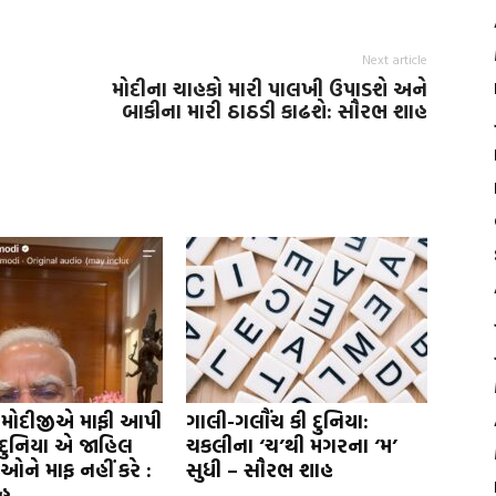
Next article
મોદીના ચાહકો મારી પાલખી ઉપાડશે અને
બાકીના મારી ઠાઠડી કાઢશે: સૌરભ શાહ
 મોદીજીએ માફી આપી
ગાલી-ગલૌંચ કી દુનિયા:
દુનિયા એ જાહિલ
ચકલીના ‘ચ’થી મગરના ‘મ’
દીઓને માફ નહીં કરે :
સુધી – સૌરભ શાહ
હ