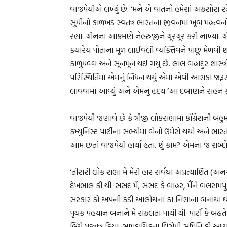
વાજપેયીએ લખ્યું છે: ‘મને એ વાતનો હંમેશાં અફસોસ ર
સુધીનો કાળખંડ સ્વતંત્ર ભારતના જીવનમાં ખૂબ મહત્ત્વનો
રહ્યા. ચીનના આક્રમણે નેહરુજીને ચૂરચૂર કરી નાખ્યા
ક્યારેય પોતાના મૂળ લાઈવલી વ્યક્તિવને પાછું મેળવી 
કાળુંધબ્બ અને સૂનમૂન થઈ ગયું છે. લાલ બહાદુર શાસ્ત
પરિસ્થિતિમાં એમનું નિધન થયું એમાં એવી આશંકા જરૂર
લાવવામાં આવ્યું અને એમનું હૃદય ‘આ દબાણને સહન કરી
વાજપેયી જણાવે છે કે ત્રીજી લોકસભામાં કૉંગ્રેસની 
કમ્યુનિસ્ટ પાર્ટીના સભ્યોમાં બેનો ઉમેરો થયો અને ભા
આમ છતાં વાજપેયી હાર્યા હતા. શું કામ? એમના જ શબ્દોમ
‘તીસરી લોક સભા મેં મેરી હાર સર્વથા અપ્રત્યાશિત (અનએ
દેખભાલ કી થી. સંસદ મેં, સંસદ કે બાહર, મૈંને બલરામપુર ક
સરકાર કો અપની કડી આલોચના કા નિશાના બનાયા થા. ભારત
પૃથક પહચાન બનાને મેં સફલતા પાયી થી. પાર્ટી કે બઢતે હુ
લિયે ષડ્યંત્ર કિયા. સાંપ્રદાયિકતા વિરોધી સમિતિ કી અધ્