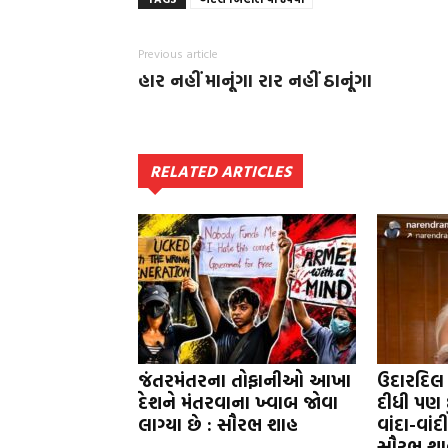
Previous article
હાર નહીં માનૂંગા રાર નહીં ઠાનૂંગા
RELATED ARTICLES
જંતરમંતરના તોફાનીઓ આખા
ઉદારદિલ
દેશને મંતરવાના ખ્વાબ જોવા
દીધી પણ 
લાગ્યા છે : સૌરભ શાહ
વાંદા-વાં
સૌરભ શા