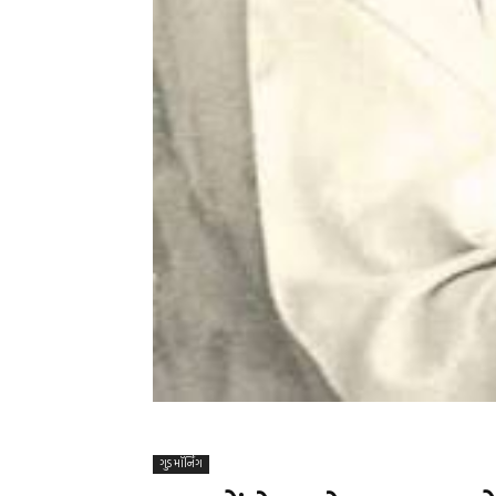
ગુડ મૉર્નિંગ