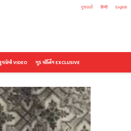
ગુજરાતી
हिन्दी
English
યુઝપ્રેમી VIDEO
ગુડ મૉર્નિંગ EXCLUSIVE