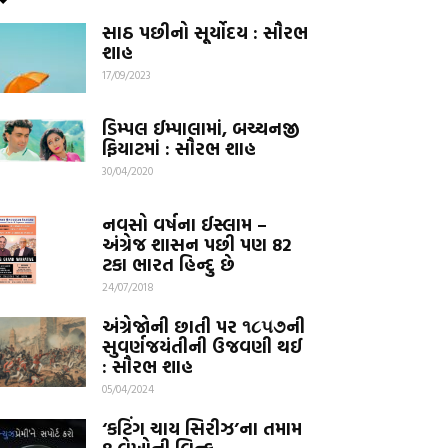
સાઠ પછીનો સૂર્યોદય : સૌરભ
શાહ
17/09/2023
ડિમ્પલ ઈમ્પાલામાં, બચ્ચનજી
ફિયાટમાં : સૌરભ શાહ
30/04/2020
નવસો વર્ષના ઈસ્લામ –
અંગ્રેજ શાસન પછી પણ 82
ટકા ભારત હિન્દુ છે
24/07/2018
અંગ્રેજોની છાતી પર ૧૮૫૭ની
સુવર્ણજયંતીની ઉજવણી થઈ
: સૌરભ શાહ
05/04/2024
‘કટિંગ ચાય સિરીઝ’ના તમામ