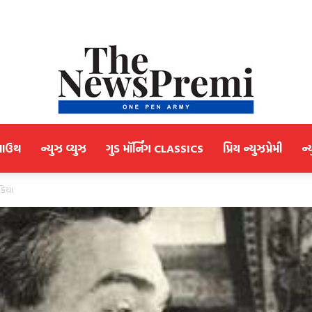
માઉથ
ન્યુઝ વ્યુઝ
ગુડ મૉર્નિંગ CLASSICS
પ્રિય ન્યુઝપ્રેમી
ન્
NewsPremi
 કિયા
Gujarati