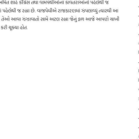
િત શાહે કૉંગ્રેસ તથા વામપંથીઓનાં કાવતરાઓનો પહેલેથી જ
માં પહેલેથી જ રહ્યા છે. વાજપેયીએ રાજકારણમાં ઝંપલાવ્યું ત્યારથી આ
, પણ તેઓ આવા ઝંઝાવાતો સામે અટલ રહ્યા જેનું ફળ આજે આપણે ચાખી
કરી ચૂક્યા હોત.