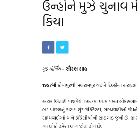
ઉન્હોંને મુઝે ચુનાવ મે
કિયા
ગુડ મૉર્નિંગ
–
સૌરભ શાહ
1957માં
કૌવાપુરથી બલરામપુર થઈને દિલ્હીના સંસદભ
અટલ બિહારી વાજપેયી 1957માં પ્રથમ વખત લોકસભામા
હાર પાછળનું કારણ શું? લેફ્ટિસ્ટો, સામ્યવાદીઓ જેમ
સામ્યવાદીઓ અને કૉંગ્રેસીઓની સાઠગાંઠ જૂની છે. ભા
આ લોકો હંમેશાં લાગ જોતા હોય છે.