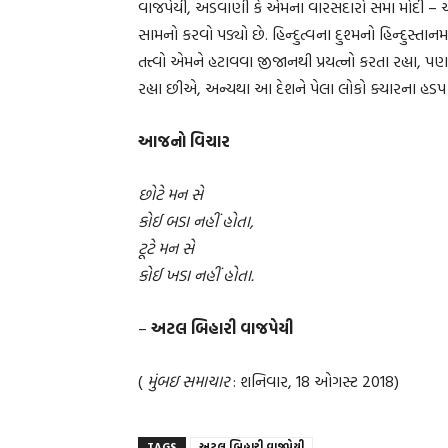
વાજપેયી, અડવાણી કે એમના વારસદારો સમા મોદી – અમ
સામનો કરવો પડ્યો છે. હિન્દુત્વના દુશ્મનો હિન્દુસ્તાન
તત્ત્વો એમને હટાવવા જીજાનથી પ્રયત્નો કરતા રહ્યા
રહ્યા છીએ, અન્યથા આ દેશને પેલા લોકો ક્યારના હડપ 
આજનો વિચાર
છોટે મન સે
કોઈ બડા નહીં હોતા,
ટૂટે મન સે
કોઈ ખડા નહીં હોતા.
–
અટલ બિહારી વાજપેયી
(
મુંબઇ સમાચાર
: શનિવાર, 18 ઓગસ્ટ 2018)
TAGS
અટલ બિહારી વાજપેયી