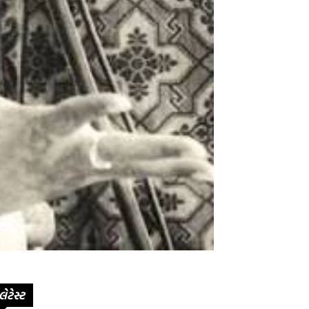
લેટેસ્ટ