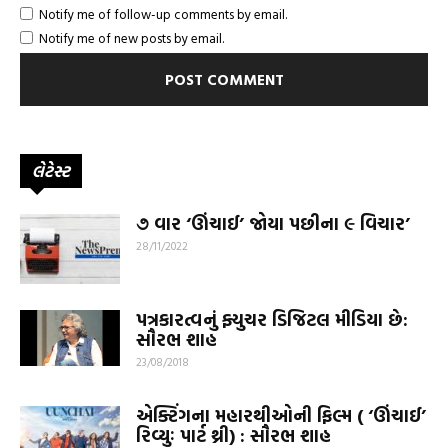
Notify me of follow-up comments by email.
Notify me of new posts by email.
લેટેસ્ટ
૭ વાર ‘ઊંચાઈ’ જોયા પછીના ૯ વિચાર’
28/11/2022
પત્રકારત્વનું ફ્યુચર ડિજિટલ મીડિયા છે:
સૌરભ શાહ
23/08/2018
એક્ટિંગના મહારથીઓની ફિલ્મ ( ‘ઊંચાઈ’
રિવ્યુઃ પાર્ટ થ્રી) : સૌરભ શાહ