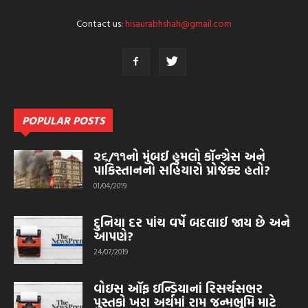
Contact us:
hisaurabhshah@gmail.com
POPULAR POSTS
૨૬/૧૧નો મુંબઈ હુમલો કૉન્ગ્રેસ અને
પાકિસ્તાનનો સહિયારો પ્રોજેક્ટ હતો?
01/04/2019
દુનિયા દર પાંચ વર્ષે બદલાઈ જાય છે અને
આપણે?
24/07/2019
વોઇસ ઑફ ઇન્ડિયાનાં રિસર્ચસભર
પુસ્તકો ખરા અર્થમાં રામ જન્મભૂમિ માટે