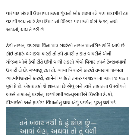
વારંવાર ખંડણી ઉઘરાવ્યા કરતા ગુંડાનો ખોફ શરૂમાં રહે પણ દાદાગીરી હદ
વટાવી જાય ત્યારે ઠંડા દિમાગનો બિલ્ડર પણ કહી બેસે કે: જા, નથી
આપતો, થાય તે કરી લે.
ઠંડી તાકાત, વપરાયા વિના માત્ર સંઘરેલી તાકાત માનસિક શાંતિ આપે છે.
કોઈ તમારું બગાડવા ધારશે તો તમે તમારી તાકાત વાપરીને એની
યોજનાઓને કેવી રીતે ઊંધી વાળી શકશો એવો વિચાર તમને ટેન્શનમાંથી
ઉગારી લે છે. નવ્વાણું ટકા તો, આવા વિચારને કારણે તમારામાં જન્મતા
આત્મવિશ્વાસને કારણે, સામેની વ્યક્તિ તમારું બગાડવાના પ્લાન જ પડતા
મૂકી દે છે. એકાદ ટકો જે શક્યતા છે એવું બને ત્યારે તાકાતના ઉપયોગને
બદલે તાકાતનું પ્રદર્શન, છવ્વીસમી જાન્યુઆરીએ દિલ્હીમાં ટેન્કો,
મિસાઈલો અને ફાઈટર વિમાનોનું થાય એવું પ્રદર્શન, પૂરતું થઈ પડે.