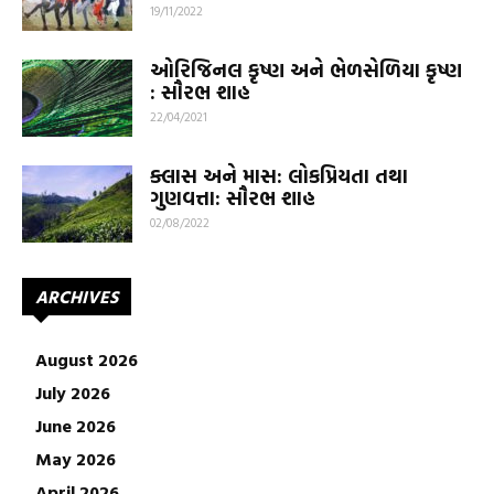
19/11/2022
ઓરિજિનલ કૃષ્ણ અને ભેળસેળિયા કૃષ્ણ
: સૌરભ શાહ
22/04/2021
ક્લાસ અને માસ: લોકપ્રિયતા તથા
ગુણવત્તા: સૌરભ શાહ
02/08/2022
ARCHIVES
August 2026
July 2026
June 2026
May 2026
April 2026