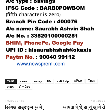
TAGS
career
essay
life
self help
કરિઅર
નિબંધ
લાઈફ
સેલ્ફ હેલ્પ
Previous article
Next article
સિંગલ સફરજન અને
આપણને જે સાચું લાગે તે