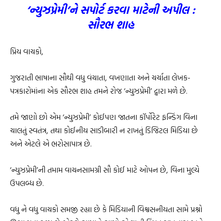
‘ન્યુઝપ્રેમી’ને સપોર્ટ કરવા માટેની અપીલ :
સૌરભ શાહ
પ્રિય વાચકો,
ગુજરાતી ભાષાના સૌથી વધુ વંચાતા, વખણાતા અને ચર્ચાતા લેખક-
પત્રકારોમાંના એક સૌરભ શાહ તમને રોજ ‘ન્યુઝપ્રેમી’ દ્વારા મળે છે.
તમે જાણો છો એમ ‘ન્યુઝપ્રેમી’ કોઈપણ જાતના કૉર્પોરેટ ફન્ડિંગ વિના
ચાલતું સ્વતંત્ર, તથા કોઈનીય સાડીબારી ન રાખતું ડિજિટલ મિડિયા છે
અને એટલે એ ભરોસાપાત્ર છે.
‘ન્યુઝપ્રેમી’ની તમામ વાચનસામગ્રી સૌ કોઈ માટે ઓપન છે, વિના મુલ્યે
ઉપલબ્ધ છે.
વધુ ને વધુ વાચકો સમજી રહ્યા છે કે મિડિયાની વિશ્વસનીયતા સામે પ્રશ્નો