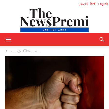
ગુજરાતી
हिन्दी
English
NewsPremi
Home
ગુડ મૉર્નિંગ classics
Gujarati