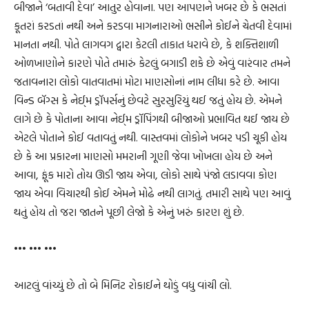
બીજાને ‘બતાવી દેવા’ આતુર હોવાના. પણ આપણને ખબર છે કે ભસતાં
કૂતરાં કરડતાં નથી અને કરડવા માગનારાઓ ભસીને કોઈને ચેતવી દેવામાં
માનતા નથી. પોતે લાગવગ દ્વારા કેટલી તાકાત ધરાવે છે, કે શક્તિશાળી
ઓળખાણોને કારણે પોતે તમારું કેટલું બગાડી શકે છે એવું વારંવાર તમને
જતાવનારા લોકો વાતવાતમાં મોટા માણસોનાં નામ લીધા કરે છે. આવા
વિન્ડ બૅગ્સ કે નેઈ્મ ડ્રૉપર્સનું છેવટે સુરસુરિયું થઈ જતું હોય છે. એમને
લાગે છે કે પોતાના આવા નેઈ્મ ડ્રૉપિંગથી બીજાઓ પ્રભાવિત થઈ જાય છે
એટલે પોતાને કોઈ વતાવતું નથી. વાસ્તવમાં લોકોને ખબર પડી ચૂકી હોય
છે કે આ પ્રકારના માણસો મમરાની ગૂણી જેવા ખોખલા હોય છે અને
આવા, ફૂંક મારો તોય ઊડી જાય એવા, લોકો સાથે પંજો લડાવવા કોણ
જાય એવા વિચારથી કોઈ એમને મોઢે નથી લાગતું. તમારી સાથે પણ આવું
થતું હોય તો જરા જાતને પૂછી લેજો કે એનું ખરું કારણ શું છે.
••• ••• •••
આટલું વાંચ્યું છે તો બે મિનિટ રોકાઈને થોડું વધુ વાંચી લો.