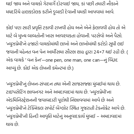
થઈ જાય અને વાચકો ગેરમાર્ગે દોરવાઈ જાય, કાં પછી તમારી નૌકાને
મધદરિયે હાલકડોલક કરીને ડુબાડી દેવાની ધમકી આપવામાં આવે.
કોઈ પણ સારી પ્રવૃત્તિ ટકાવી રાખવી હોય અને એને ફેલાવવી હોય તો એ
માટે બે મુખ્ય બાબતોની ખાસ આવશ્યકતા હોવાની. પરસેવો અને પૈસો.
‘ન્યુઝપ્રેમી’ને હજારો વાચકોમાંથી લાખો અને લાખોમાંથી કરોડો સુધી લઈ
જવાની મહેનત વન પેન આર્મીસમા સૌરભ શાહ દ્વારા 24×7 થઈ રહી છે. (
એક વાચકે ‘ વન કેન’—one pen, one man, one can—નું બિરૂદ
આપ્યું છે. કોઈ એક લેખની કમેન્ટમાં છે.)
‘ન્યુઝપ્રેમી’નું લેખન-સંપાદન તથા એની સાજસજ્જા મુંબઈમાં થાય છે.
ટાઇપસેટિંગ ભાવનગર અને અમદાવાદમાં થાય છે. ‘ન્યુઝપ્રેમી’ના
એડમિનિસ્ટ્રેશનની જવાબદારી પૂણેથી નિભાવવામાં આવે છે અને
‘ન્યુઝપ્રેમી’ને ટેક્નિકલ સપોર્ટ બેંગ્લોર સ્થિત ગુજરાતી ટેકનોક્રેટ આપે છે.
‘ન્યુઝપ્રેમી’ની હિન્દી આવૃત્તિ માટેનું અનુવાદકાર્ય મુંબઈ – અમદાવાદમાં
થાય છે.