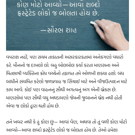
વપરાશ નહીં, પણ સંયમ તાકાતની અસરકારકતામાં અનેકગણો વધારો
કરે. મૌનનો જ દાખલો લો. બહુ બોલબોલ કર્યા કરતા માણસના અને
મિતભાષી વ્યક્તિના ક્રોધ વચ્ચેનો તફાવત તમે ઓળખી શક્યા હશો. બંધ
બાંધીને સંયમિત કરેલો જળપ્રવાહ જ સિંચાઈ માટે અને વીજઉત્પાદન માટે
કામ આવે. કોઈ પણ વાહનનું સૌથી અગત્યનું અંગ એની બ્રેક્સ છે.
માણસોમાં પણ સૌથી વધુ અથડામણો જેમની જુબાનને બ્રેક નથી હોતી
એવા જ લોકો દ્વારા થતી હોય છે.
તને ખબર નથી કે હું કોણ છું— આવાં વેણ, અથવા તો તું વળી કોણ મોટો
આવ્યો—આવા શબ્દો ફ્રસ્ટ્રેટેડ લોકો જ બોલતા હોય છે. તેઓ હંમેશાં