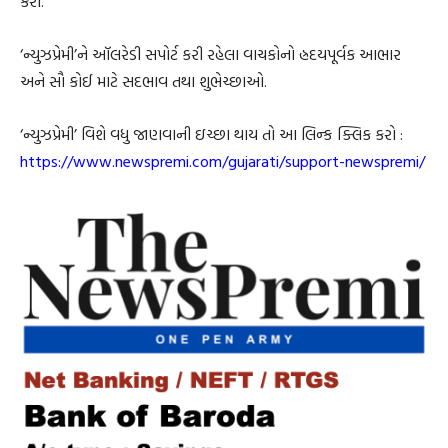
કરો.
‘ન્યુઝપ્રેમી’ને ઑલરેડી સપોર્ટ કરી રહેલા વાચકોનો હ્રદયપૂર્વક આભાર
અને સૌ કોઈ માટે સદભાવ તથા શુભેચ્છાઓ.
‘ન્યુઝપ્રેમી’ વિશે વધુ જાણવાની ઇચ્છા થાય તો આ લિન્ક ક્લિક કરો :
https://www.newspremi.com/gujarati/support-newspremi/