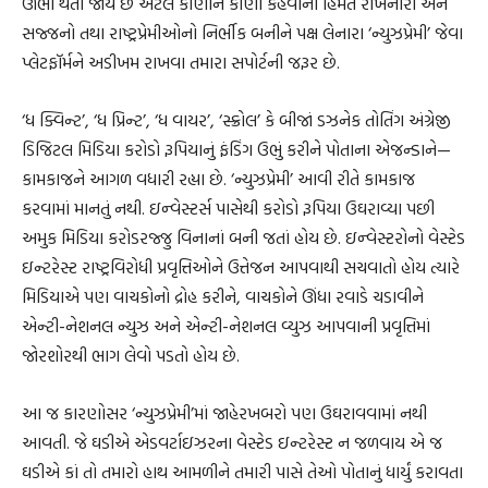
ઊભા થતા જાય છે એટલે કાણાને કાણો કહેવાની હિંમત રાખનારા અને
સજ્જનો તથા રાષ્ટ્રપ્રેમીઓનો નિર્ભીક બનીને પક્ષ લેનારા ‘ન્યુઝપ્રેમી’ જેવા
પ્લેટફૉર્મને અડીખમ રાખવા તમારા સપોર્ટની જરૂર છે.
‘ધ ક્વિન્ટ’, ‘ધ પ્રિન્ટ’, ‘ધ વાયર’, ‘સ્ક્રોલ’ કે બીજાં ડઝનેક તોતિંગ અંગ્રેજી
ડિજિટલ મિડિયા કરોડો રૂપિયાનું ફંડિંગ ઉભું કરીને પોતાના એજન્ડાને—
કામકાજને આગળ વધારી રહ્યા છે. ‘ન્યુઝપ્રેમી’ આવી રીતે કામકાજ
કરવામાં માનતું નથી. ઇન્વેસ્ટર્સ પાસેથી કરોડો રૂપિયા ઉઘરાવ્યા પછી
અમુક મિડિયા કરોડરજ્જુ વિનાનાં બની જતાં હોય છે. ઇન્વેસ્ટરોનો વેસ્ટેડ
ઇન્ટરેસ્ટ રાષ્ટ્રવિરોધી પ્રવૃત્તિઓને ઉત્તેજન આપવાથી સચવાતો હોય ત્યારે
મિડિયાએ પણ વાચકોનો દ્રોહ કરીને, વાચકોને ઊંધા રવાડે ચડાવીને
એન્ટી-નેશનલ ન્યુઝ અને એન્ટી-નેશનલ વ્યુઝ આપવાની પ્રવૃત્તિમાં
જોરશોરથી ભાગ લેવો પડતો હોય છે.
આ જ કારણોસર ‘ન્યુઝપ્રેમી’માં જાહેરખબરો પણ ઉઘરાવવામાં નથી
આવતી. જે ઘડીએ એડવર્ટાઇઝરના વેસ્ટેડ ઇન્ટરેસ્ટ ન જળવાય એ જ
ઘડીએ કાં તો તમારો હાથ આમળીને તમારી પાસે તેઓ પોતાનું ધાર્યું કરાવતા