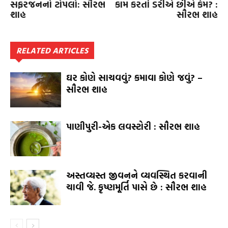
સફરજનનો ટોપલો: સૌરભ
કામ કરતાં ડરીએ છીએ કેમ? :
શાહ
સૌરભ શાહ
RELATED ARTICLES
ઘર કોણે સાચવવું? કમાવા કોણે જવું? –
સૌરભ શાહ
પાણીપુરી-એક લવસ્ટોરી : સૌરભ શાહ
અસ્તવ્યસ્ત જીવનને વ્યવસ્થિત કરવાની
ચાવી જે. કૃષ્ણમૂર્તિ પાસે છે : સૌરભ શાહ