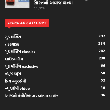
ભારતનો અવાજ બન્યાં
13/11/2019
POPULAR CATEGORY
612
ગુડ મૉર્નિંગ
284
તડકભડક
282
ગુડ મૉર્નિંગ classics
230
લાઉડમાઉથ
66
ગુડ મૉર્નિંગ exclusive
58
ન્યુઝ વ્યુઝ
52
પ્રિય ન્યુઝપ્રેમી
40
ન્યુઝપ્રેમી video
16
આજનો તંત્રીલેખ: #2MinuteEdit