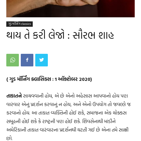
ગુડ મૉર્નિંગ classics
થાય તે કરી લેજો : સૌરભ શાહ
( ગુડ મૉર્નિંગ ક્લાસિક્સ : 1 ઑક્ટોબર 2020)
તાકાતને
સાચવવાની હોય, એ છે એનો અહેસાસ આપવાનો હોય પણ
વારંવાર એનું પ્રદર્શન કરવાનું ન હોય, અને એનો ઉપયોગ તો જવલ્લે જ
કરવાનો હોય. આ તાકાત વ્યક્તિની હોઈ શકે, સમાજના એક ચોક્કસ
સમૂહની હોઈ શકે કે રાષ્ટ્રની પણ હોઈ શકે. શિવસેનાથી માંડીને
અમેરિકાની તાકાત વારંવારના પ્રદર્શનથી ઘટતી ગઈ છે એના તમે સાક્ષી
છો.