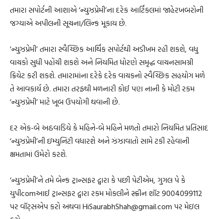
તમારા સપોર્ટની આશાએ ‘ન્યુઝપ્રેમી’ના દરેક આર્ટિકલમાં જાહેરખબરોની
જગ્યાએ અપીલની સૂચના/લિન્ક મૂકાય છે.
‘ન્યુઝપ્રેમી’ તમારા સ્વૈચ્છિક આર્થિક સપોર્ટથી અડીખમ રહી શકશે, વધુ
વાચકો સુધી પહોંચી શકશે અને નિયમિત ધોરણે સમૃદ્ધ વાચનસામગ્રી
ક્રિયેટ કરી શકશે. તમારામાંના દરેકે દરેક વાચકનો સ્વૈચ્છિક સહયોગ મળે
તે આવકાર્ય છે. તમારા તરફથી મળનારી કોઈ પણ નાની કે મોટી રકમ
‘ન્યુઝપ્રેમી’ માટે ખૂબ ઉપયોગી થવાની છે.
દર એક-બે અઠવાડિયે કે મહિને-બે મહિને મળતો તમારો નિયમિત પ્રતિસાદ
‘ન્યુઝપ્રેમી’ની ઇમ્યુનિટી વધારશે અને ઝંઝાવાતો સામે ટકી રહેવાની
ક્ષમતામાં ઉમેરો કરશે.
‘ન્યુઝપ્રેમી’ને તમે બેન્ક ટ્રાન્સફર દ્વારા કે પછી પેટીએમ, ગુગલ પે કે
યુપીcomઆઈ ટ્રાન્સફર દ્વારા રકમ મોકલીને સ્ક્રીન શૉટ 9004099112
પર વૉટ્સએપ કરો અથવા HiSaurabhShah@gmail.com પર મેઇલ