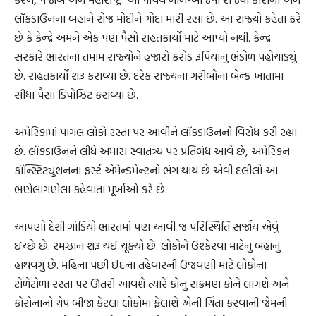
લૉકડાઉનના બહાને રોજ મોદીને ગોદા મારી રહ્યા છે. આ રાજ્યો કહેતા ફરે
છે કે કેન્દ્રે અમને એક પણ પૈસો રાહતકાર્યો માટે આપ્યો નથી. કેન્દ્ર
સરકારે ભારતનાં તમામ રાજ્યોને હજારો કરોડ રૂપિયાનું ભંડોળ પહોંચાડ્યું
છે. રાહતકાર્યો શરૂ કરાવ્યાં છે. દરેક રાજ્યના ગરીબોનાં બેન્ક ખાતામાં
સીધા પૈસા ડિપોઝિટ કરાવ્યા છે.
અમેરિકામાં પાગલ લોકો રસ્તા પર આવીને લૉકડાઉનનો વિરોધ કરી રહ્યા
છે. લૉકડાઉનને લીધે અમારા સ્વાતંત્ર્ય પર પ્રતિબંધ આવે છે, અમેરિકન
કૉન્સ્ટિટ્યુશનના ફર્સ્ટ એમેન્ડમેન્ટનો ભંગ થાય છે એવી દલીલો આ
ભણેલાગણેલા કહેવાતા મૂર્ખાઓ કરે છે.
આપણો દેશી ગાંડિયો ભારતમાં પણ આવી જ પરિસ્થિતિ સર્જાય એવું
ઇચ્છે છે. રમઝાન શરૂ થઈ ચૂક્યો છે. લોકોને ઉશ્કેરવા માટેનું બહાનું
હાથવગું છે. મહિના પછી ઈદના તહેવારની ઉજવણી માટે લોકોનાં
ટોળેટોળાં રસ્તા પર ઊતરી આવશે ત્યારે કોનું સંક્રમણ કોને લાગશે અને
કોરોનાનો ચેપ બીજા કેટલા લોકોમાં ફેલાશે એની ચિંતા કરવાની જેમની