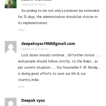
26/04/2020 At 9:03 am
According to me not only Lockdown be extended
for 15 days, the administration should be stricter in
its implementation.
Reply
deepakvyas1968@gmail.com
26/04/2020 At 12:42 am
Lock down should continue….till further notice ……
and people should follow strictly…to the Rules….as
per current situation…… Our hourneble P. M. Modiji…
is doing great efforts to save our life & our
country..india
Reply
Deepak vyas
26/04/2020 At 12:06 am