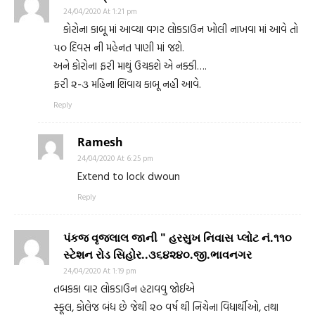
24/04/2020 At 1:21 pm
કોરોના કાબૂ માં આવ્યા વગર લોકડાઉન ખોલી નાખવા માં આવે તો
૫૦ દિવસ ની મહેનત પાણી માં જશે.
અને કોરોના ફરી માથું ઉચકશે એ નક્કી….
ફરી ૨-૩ મહિના શિવાય કાબૂ નહી આવે.
Reply
Ramesh
24/04/2020 At 6:25 pm
Extend to lock dwoun
Reply
પંકજ વૃજલાલ જાની " હરસુખ નિવાસ પ્લોટ નં.૧૧૦
સ્ટેશન રોડ સિહોર..૩૬૪૨૪૦.જી.ભાવનગર
24/04/2020 At 1:19 pm
તબકકા વાર લોકડાઉન હટાવવુ જોઈએ
સ્કૂલ, કોલેજ બંધ છે જેથી ૨૦ વર્ષ થી નિચેના વિધાર્થીઓ, તથા