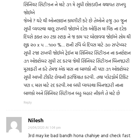
સિનિયર સિટીઝન ને માટે ૩૧ મે સુધી લોકડાઉન યથાવત રાખવુ
જોઈએ
જેઓ ? ઘરે થી ઓનલાઇન કામગીરી કરે છે તેઓને હજુ ૩૦ જૂન
સુધી વ્યવસ્થા ચાલુ રાખવી જોઇએ દરેક ઓફિસ મા વિક ના દરેક
દિવસે ફક્ત ૨૦ ટકા સ્ટાફ ને જ કામ પર બોલાવવા જોઈએ સોમ થી
શુક્ર ૨૦ x ૫ …૧૦૦ %… શની રવિ બે દિવસ માટે ૩૦ સપ્ટેમ્બર
સુધી રજા રાખવી જોઈએ ટ્રેઈન મા સિનિયર સિટીઝન ના કનશેશન
૩૧ ઓક્ટોબર સુધી રદ કરવા જેથી સિનિયર સિટીઝન બિનજરૂરી
મુસાફરી ન કરે તેમજ એક માસ ના બાળકો ની પણ ૩૧ ઓક્ટોબર
સુધી આખી ટીકીટ લેવાની ફરજિયાત કરવી.. તથા પ્લેટફોર્મ ટિકિટ
પણ ૬ માસ માટે રદ કરવી..આ બધી વ્યવસ્થા બિનજરૂરી નાના
બાળકો અને સિનિયર સિટીઝન બહુ બહાર નીકળે તે માટે છે
Reply
Nilesh
24/04/2020 At 1:04 pm
3rd may ke bad bandh hona chahiye and check fast