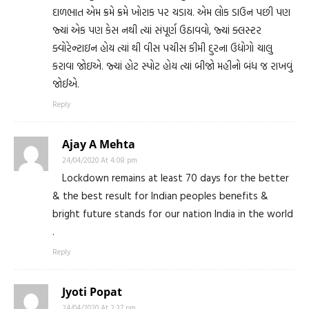
દાળભાત એમ ક્રમે ક્રમે ખોરાક પર ચડાય. એમ લોક ડાઉન પછી પણ
જ્યાં એક પણ કેસ નથી ત્યાં સંપૂર્ણ ઉઠાવવો, જ્યાં ક્લસ્ટર
ક્વોરેન્ટાઇન હોય ત્યાં થી વીસ પચીસ કીમી દુરના ઉદ્યોગો ચાલુ
કરાવા જોઇએ. જ્યાં હોટ સ્પોટ હોય ત્યાં બીજો મહીનો બંધ જ રાખવું
જોઈએ.
Reply
Ajay A Mehta
24/04/2020 At 4:08 pm
Lockdown remains at least 70 days for the better
& the best result for Indian peoples benefits &
bright future stands for our nation India in the world
.
Reply
Jyoti Popat
24/04/2020 At 2:37 pm