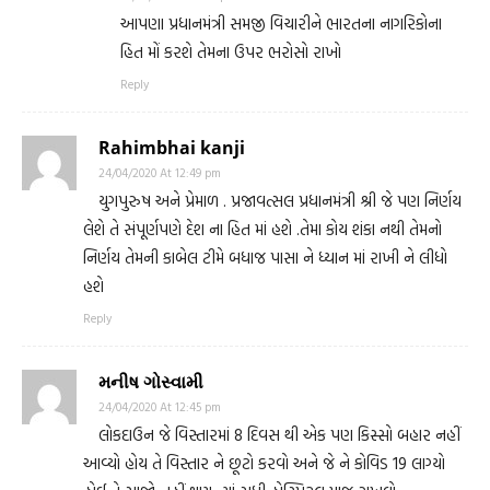
આપણા પ્રધાનમંત્રી સમજી વિચારીને ભારતના નાગરિકોના
હિત મોં કરશે તેમના ઉપર ભરોસો રાખો
Reply
Rahimbhai kanji
24/04/2020 At 12:49 pm
યુગપુરુષ અને પ્રેમાળ . પ્રજાવત્સલ પ્રધાનમંત્રી શ્રી જે પણ નિર્ણય
લેશે તે સંપૂર્ણપણે દેશ ના હિત માં હશે .તેમા કોય શંકા નથી તેમનો
નિર્ણય તેમની કાબેલ ટીમે બધાજ પાસા ને ધ્યાન માં રાખી ને લીધો
હશે
Reply
મનીષ ગોસ્વામી
24/04/2020 At 12:45 pm
લોકદાઉન જે વિસ્તારમાં 8 દિવસ થી એક પણ કિસ્સો બહાર નહીં
આવ્યો હોય તે વિસ્તાર ને છૂટો કરવો અને જે ને કોવિડ 19 લાગ્યો