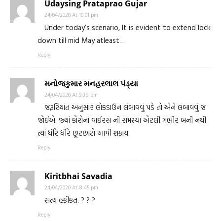
Udaysing Prataprao Gujar
24/04/2020 At 10:01 pm
Under today’s scenario, It is evident to extend lock
down till mid May atleast…
Reply
મનોજકુમાર મનહરલાલ પંડ્યા
24/04/2020 At 9:38 pm
જરૂરિયાત અનુસાર લોકડાઉન લંબાવવું પડે તો એને લંબાવવું જ
જોઈએ. જ્યાં કોરોના વાઈરસ ની સમસ્યા એટલી ગંભીર બની નથી
ત્યાં ધીરે ધીરે છૂટછાટો આપી શકાય.
Reply
Kiritbhai Savadia
24/04/2020 At 8:45 pm
સત્ય હકીકત. ? ? ?
Reply