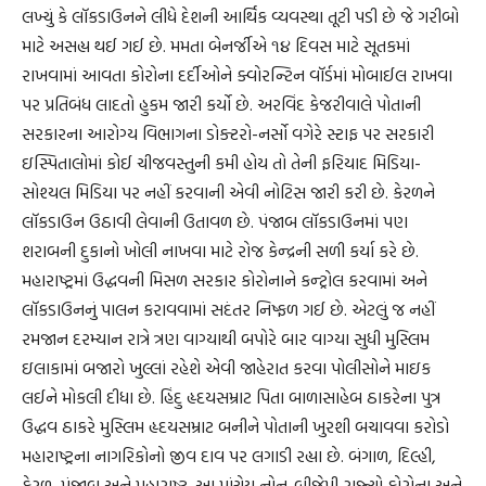
લખ્યું કે લૉકડાઉનને લીધે દેશની આર્થિક વ્યવસ્થા તૂટી પડી છે જે ગરીબો
માટે અસહ્ય થઈ ગઈ છે. મમતા બેનર્જીએ ૧૪ દિવસ માટે સૂતકમાં
રાખવામાં આવતા કોરોના દર્દીઓને ક્વોરન્ટિન વૉર્ડમાં મોબાઈલ રાખવા
પર પ્રતિબંધ લાદતો હુકમ જારી કર્યો છે. અરવિંદ કેજરીવાલે પોતાની
સરકારના આરોગ્ય વિભાગના ડોક્ટરો-નર્સો વગેરે સ્ટાફ પર સરકારી
ઇસ્પિતાલોમાં કોઈ ચીજવસ્તુની કમી હોય તો તેની ફરિયાદ મિડિયા-
સોશ્યલ મિડિયા પર નહીં કરવાની એવી નોટિસ જારી કરી છે. કેરળને
લૉકડાઉન ઉઠાવી લેવાની ઉતાવળ છે. પંજાબ લૉકડાઉનમાં પણ
શરાબની દુકાનો ખોલી નાખવા માટે રોજ કેન્દ્રની સળી કર્યા કરે છે.
મહારાષ્ટ્રમાં ઉદ્ધવની મિસળ સરકાર કોરોનાને કન્ટ્રોલ કરવામાં અને
લૉકડાઉનનું પાલન કરાવવામાં સદંતર નિષ્ફળ ગઈ છે. એટલું જ નહીં
રમજાન દરમ્યાન રાત્રે ત્રણ વાગ્યાથી બપોરે બાર વાગ્યા સુધી મુસ્લિમ
ઇલાકામાં બજારો ખુલ્લાં રહેશે એવી જાહેરાત કરવા પોલીસોને માઇક
લઈને મોકલી દીધા છે. હિંદુ હૃદયસમ્રાટ પિતા બાળાસાહેબ ઠાકરેના પુત્ર
ઉદ્ધવ ઠાકરે મુસ્લિમ હૃદયસમ્રાટ બનીને પોતાની ખુરશી બચાવવા કરોડો
મહારાષ્ટ્રના નાગરિકોનો જીવ દાવ પર લગાડી રહ્યા છે. બંગાળ, દિલ્હી,
કેરળ, પંજાબ અને મહારાષ્ટ્ર. આ પાંચેય નોન-બીજેપી રાજ્યો કોરોના અને