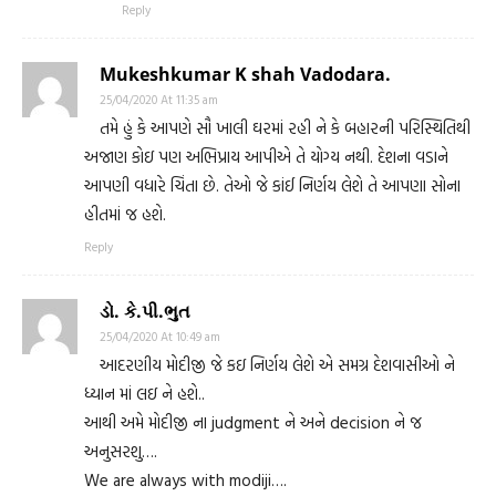
Reply
Mukeshkumar K shah Vadodara.
25/04/2020 At 11:35 am
તમે હું કે આપણે સૌ ખાલી ઘરમાં રહી ને કે બહારની પરિસ્થિતિથી
અજાણ કોઇ પણ અભિપ્રાય આપીએ તે યોગ્ય નથી. દેશના વડાને
આપણી વધારે ચિંતા છે. તેઓ જે કાંઈ નિર્ણય લેશે તે આપણા સોના
હીતમાં જ હશે.
Reply
ડો. કે.પી.ભુત
25/04/2020 At 10:49 am
આદરણીય મોદીજી જે કઇ નિર્ણય લેશે એ સમગ્ર દેશવાસીઓ ને
ધ્યાન માં લઇ ને હશે..
આથી અમે મોદીજી ના judgment ને અને decision ને જ
અનુસરશુ….
We are always with modiji….