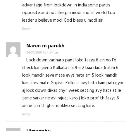
advantage from lockdown in india.some partis
opposite and not like pm modi and all world top
leader s believe modi God bless u modi sir
Reply
Naren m parekh
24/04/2020 At 4:54 pm
Lock down vadharo pan j loko fasya 6 am no I’d
check kari javno Kolkata ma 9 6 2 baa dada 6 ahm 6
look mandir seva mate avya hata am 5 look mandir
kam karv mate Gujarat Kolkata avy hata kam pati gyou
aj lock down divas thy 1 week setting avy hata at le
tame sarkar ne avi rajuat karo j loko prof th fasya 6
amne trin th ghar moklvo setting kare.
Reply
Himanshu