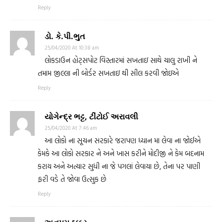
Reply
ડો. કે.પી.ભુત
25/04/2020 At 10:38 am
લોકડાઉન હોટ્સપોટ વિસ્તારમાં સખતાઇ સાથે ચાલુ રાખી ને
તમામ જીલ્લા ની બોર્ડર સખતાઇ થી સીલ કરવી જોઇએ
Reply
યોગેન્દ્ર ભટ્ટ, ટીંટોઈ અરાવલી
25/04/2020 At 7:46 am
આ લોકો ના સૂચન સરકારે જરાપણ ધ્યાન મા લેવા ના જોઈએ
કેમકે આ લોકો સરકાર ને અને ખાસ કરીને મોદીજી ને કેમ બદનામ
કરાય અને અત્યાર સુધી ના જે પગલાં લેવાયા છે, તેના પર પાણી
ફરી વડે તે જોવા ઉત્સુક છે
Reply