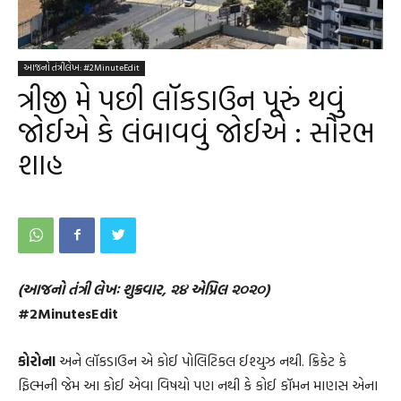
આજનો તંત્રીલેખ: #2MinuteEdit
ત્રીજી મે પછી લૉકડાઉન પૂરું થવું
જોઈએ કે લંબાવવું જોઈએ : સૌરભ
શાહ
(આજનો તંત્રી લેખઃ શુક્રવાર, ૨૪ એપ્રિલ ૨૦૨૦)
#2MinutesEdit
કોરોના
અને લૉકડાઉન એ કોઈ પોલિટિકલ ઈશ્યુઝ નથી. ક્રિકેટ કે
ફિલ્મની જેમ આ કોઈ એવા વિષયો પણ નથી કે કોઈ કૉમન માણસ એના