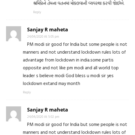
શ્રમિકાેને તેમના વતનમાં મોકલવાની વ્યવસ્થા કરવી જાેઈએ.
Reply
Sanjay R maheta
24/04/2020 At 5:05 pm
PM modi sir good for India but some people is not
manners and not understand lockdown rules lots of
advantage from lockdown in india.some partis
opposite and not like pm modi and all world top
leader s believe modi God bless u modi sir yes
lockdown extand may month
Reply
Sanjay R maheta
24/04/2020 At 5:02 pm
PM modi sir good for India but some people is not
manners and not understand lockdown rules lots of