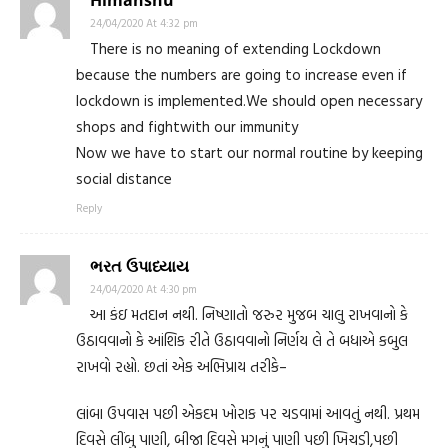
24/04/2020 At 4:32 pm
There is no meaning of extending Lockdown
because the numbers are going to increase even if
lockdown is implemented.We should open necessary
shops and fightwith our immunity
Now we have to start our normal routine by keeping
social distance
Reply
ભરત ઉપાધ્યાય
24/04/2020 At 4:30 pm
આ કંઇ મતદાન નથી. નિષ્ણાતો જરુર મુજબ ચાલુ રાખવાનો કે
ઉઠાવવાનો કે આંશિક રીતે ઉઠાવવાનો નિર્ણય લે તે બધાએ કબુલ
રાખવો રહ્યો. છતાં એક અભિપ્રાય તરીકે–
લાંબા ઉપવાસ પછી એકદમ ખોરાક પર ચડવામાં આવતું નથી. પ્રથમ
દિવસે લીંબુ પાણી, બીજા દિવસે મગનું પાણી પછી ખિચડી,પછી