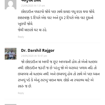
અનુપમ ઠક્કર
25/04/2020 At 1:31 am
લોકડાઉન વધારવો જોયે પણ સાથે કાયદા વધુ કડક થવા જોયે.
શાકભાજી 5 દિવસે એક વાર અને દુધ 2 દિવસે એક વાર દુકાનો
ખુલવી જોયે.
જેથી માણસો ઘર મા રહે.
Reply
Dr. Darshil Rajgor
24/04/2020 At 10:47 pm
જો લોકડાઉન માં આવી જ છૂટ આપવાની હોય તો એનો મતલબ
નથી. લૉકડાઉન જરૂરી જ છે પરંતુ જો એ બરાબર પળાય નહિ તો
લંબાવવા નો મતલબ નથી. અને લંબાવવું હોય તો સાથે એ પણ ધ્યાન
રાખવું પડે કે એનું સરખું પાલન થાય. લોકો ના સ્વાસ્થ્ય માટે એ
સારું જ છે.
Reply