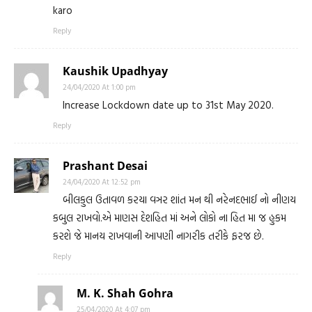
karo
Reply
Kaushik Upadhyay
24/04/2020 At 1:00 pm
Increase Lockdown date up to 31st May 2020.
Reply
Prashant Desai
24/04/2020 At 12:52 pm
બીલકુલ ઉતાવળ કરયા વઞર શાંત મન થી નરેનદભાઈ નો નીણય
કબુલ રાખવો.એ માણસ દેશહિત માં અને લોકો ના હિત મા જ હુકમ
કરશે જે માનય રાખવાની આપણી નાગરીક તરીકે ફરજ છે.
Reply
M. K. Shah Gohra
25/04/2020 At 4:07 pm