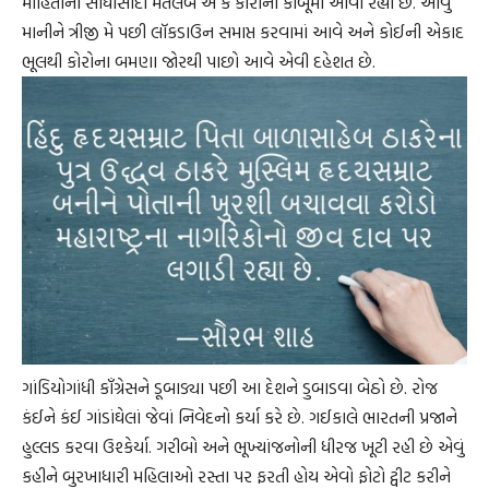
માહિતીનો સીધોસાદો મતલબ એ કે કોરોના કાબૂમાં આવી રહ્યો છે. આવું
માનીને ત્રીજી મે પછી લૉકડાઉન સમાપ્ત કરવામાં આવે અને કોઈની એકાદ
ભૂલથી કોરોના બમણા જોરથી પાછો આવે એવી દહેશત છે.
ગાંડિયોગાંધી કૉંગ્રેસને ડૂબાડ્યા પછી આ દેશને ડુબાડવા બેઠો છે. રોજ
કંઈને કંઈ ગાંડાંઘેલાં જેવાં નિવેદનો કર્યા કરે છે. ગઈકાલે ભારતની પ્રજાને
હુલ્લડ કરવા ઉશ્કેર્યા. ગરીબો અને ભૂખ્યાંજનોની ધીરજ ખૂટી રહી છે એવું
કહીને બુરખાધારી મહિલાઓ રસ્તા પર ફરતી હોય એવો ફોટો ટ્વીટ કરીને