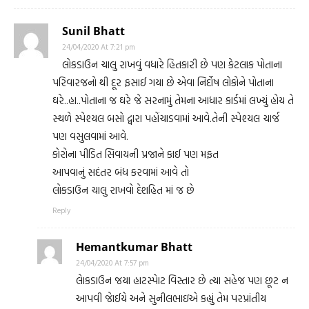
Sunil Bhatt
24/04/2020 At 7:21 pm
લોકડાઉન ચાલુ રાખવું વધારે હિતકારી છે પણ કેટલાક પોતાના
પરિવારજનો થી દૂર ફસાઈ ગયા છે એવા નિર્દોષ લોકોને પોતાના
ઘરે..હા..પોતાના જ ઘરે જે સરનામું તેમના આધાર કાર્ડમાં લખ્યું હોય તે
સ્થળે સ્પેશ્યલ બસો દ્વારા પહોંચાડવામાં આવે.તેની સ્પેશ્યલ ચાર્જ
પણ વસુલવામાં આવે.
કોરોના પીડિત સિવાયની પ્રજાને કાઈ પણ મફત
આપવાનું સદંતર બંધ કરવામાં આવે તો
લોકડાઉન ચાલુ રાખવો દેશહિત માં જ છે
Reply
Hemantkumar Bhatt
24/04/2020 At 7:57 pm
લાેકડાઉન જયા હાટસ્પાેટ વિસ્તાર છે ત્યા સહેજ પણ છૂટ ન
આપવી જાેઈયે અને સુનીલભાઇએ કહ્યું તેમ પરપ્રાંતીય