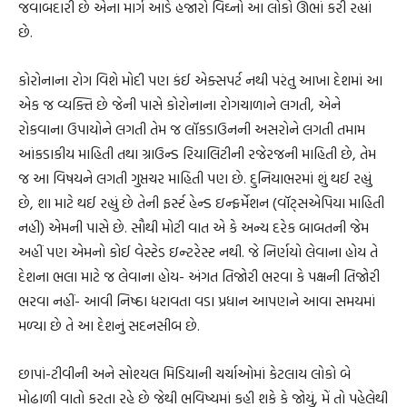
જવાબદારી છે એના માર્ગ આડે હજારો વિઘ્નો આ લોકો ઊભાં કરી રહ્યાં
છે.
કોરોનાના રોગ વિશે મોદી પણ કંઈ એક્સપર્ટ નથી પરંતુ આખા દેશમાં આ
એક જ વ્યક્તિ છે જેની પાસે કોરોનાના રોગચાળાને લગતી, એને
રોકવાના ઉપાયોને લગતી તેમ જ લૉકડાઉનની અસરોને લગતી તમામ
આંકડાકીય માહિતી તથા ગ્રાઉન્ડ રિયાલિટીની રજેરજની માહિતી છે, તેમ
જ આ વિષયને લગતી ગુપ્તચર માહિતી પણ છે. દુનિયાભરમાં શું થઈ રહ્યું
છે, શા માટે થઈ રહ્યું છે તેની ફર્સ્ટ હેન્ડ ઇન્ફર્મેશન (વૉટ્સએપિયા માહિતી
નહીં) એમની પાસે છે. સૌથી મોટી વાત એ કે અન્ય દરેક બાબતની જેમ
અહીં પણ એમનો કોઈ વેસ્ટેડ ઇન્ટરેસ્ટ નથી. જે નિર્ણયો લેવાના હોય તે
દેશના ભલા માટે જ લેવાના હોય- અંગત તિજોરી ભરવા કે પક્ષની તિજોરી
ભરવા નહીં- આવી નિષ્ઠા ધરાવતા વડા પ્રધાન આપણને આવા સમયમાં
મળ્યા છે તે આ દેશનું સદનસીબ છે.
છાપાં-ટીવીની અને સોશ્યલ મિડિયાની ચર્ચાઓમાં કેટલાય લોકો બે
મોઢાળી વાતો કરતા રહે છે જેથી ભવિષ્યમાં કહી શકે કે જોયું, મેં તો પહેલેથી