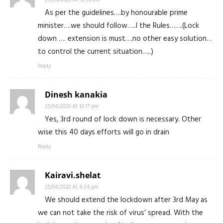
As per the guidelines….by honourable prime
minister….we should follow…..l the Rules…….(Lock
down …. extension is must….no other easy solution…
to control the current situation…..)
Reply
Dinesh kanakia
25/04/2020 At 10:17 pm
Yes, 3rd round of lock down is necessary. Other
wise this 40 days efforts will go in drain
Reply
Kairavi.shelat
25/04/2020 At 4:24 pm
We should extend the lockdown after 3rd May as
we can not take the risk of virus’ spread. With the