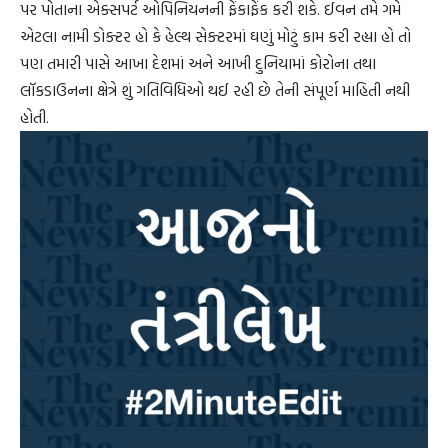
પર પોતાના એક્સપર્ટ ઓપિનિયનની ફેંકાફેંક કરી શકે. ઈવન તમે ગમે
એટલા નામી ડોક્ટર હો કે હેલ્થ સેક્ટરમાં ઘણું મોટું કામ કરી રહ્યા હો તો
પણ તમારી પાસે આખા દેશમાં અને આખી દુનિયામાં કોરોના તથા
લૉકડાઉનના ક્ષેત્રે શું ગતિવિધિઓ થઈ રહી છે તેની સંપૂર્ણ માહિતી નથી
હોતી.