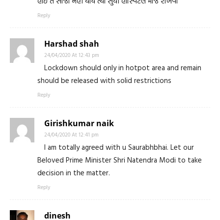
હોઈ તે સાજો નહીં થાય ત્યાં સુધી હોસ્પિટલ માજ રાખવો
Reply
Harshad shah
24/04/2020 At 12:43 pm
Lockdown should only in hotpot area and remain
should be released with solid restrictions
Reply
Girishkumar naik
24/04/2020 At 12:41 pm
I am totally agreed with u Saurabhbhai. Let our
Beloved Prime Minister Shri Natendra Modi to take
decision in the matter.
Reply
dinesh