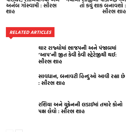
અર્નબ ગોસ્વામી : સૌરભ
તો કયું શાક બનાવશો :
શાહ
સૌરભ શાહ
RELATED ARTICLES
ચાર રાજ્યોમાં ભાજપની અને પંજાબમાં
‘આપ’ની જીત કેવી કેવી સ્ટ્રેટેજીથી થઈ:
સૌરભ શાહ
સાવધાન, બનાવટી હિન્દુઓ આવી રહ્યા છે
: સૌરભ શાહ
રશિયા અને યુક્રેનની લડાઈમાં તમારે કોનો
પક્ષ લેવો : સૌરભ શાહ