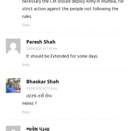
necessary the CM should deploy Army in Mumbai, for
strict action against the people not following the
rules.
Reply
Paresh Shah
24/04/2020 At 1:43 pm
It should be Extended for some days.
Reply
Bhaskar Shah
24/04/2020 At 1:25 pm
તટસ્થ તંત્રી લેખ.
આભાર ?
Reply
ભાવેશ પંડ્યા