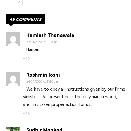
46 COMMENTS
Kamlesh Thanawala
29/04/2020 At 10:10 am
Hariom
Reply
Rashmin Joshi
26/04/2020 At 11:50 am
We have to obey all instructions given by our Prime
Minister… At present he is the only man in world,
who has taken proper action for us..
Reply
Sudhir Mankodi