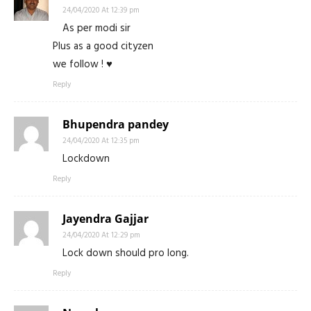
24/04/2020 At 12:39 pm
As per modi sir
Plus as a good cityzen
we follow ! ♥️
Reply
Bhupendra pandey
24/04/2020 At 12:35 pm
Lockdown
Reply
Jayendra Gajjar
24/04/2020 At 12:29 pm
Lock down should pro long.
Reply