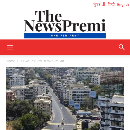
ગુજરાતી
हिन्दी
English
NewsPremi
Home
આજનો તંત્રીલેખ: #2MinuteEdit
Gujarati