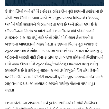
ઉદ્યોગપતિઓ અને કૉર્પોરેટ સેક્ટર લૉકડાઉન પૂરો કરવાની તરફેણમાં છે
એવી છાપ ઊભી કરવામાં આવે છે. રાજીવ બજાજ મિડિયાને ઈન્ટરવ્યુ
આપીને મોદી સરકારને બે લાત મારતા જાય છે અને કહેતા જાય છે કે
લૉકડાઉનનો નિર્ણય જ ખોટો હતો. દેશમાં ઉદ્યોગ ક્ષેત્રે કોંગ્રેસે જ્યારે
લાયસન્સ રાજ શરૂ કર્યું ત્યારે એનો સૌથી મોટો લાભ લેનારાઓમાં
બજાજના બાપદાદાઓ અગ્રણી હતા. રાજીવના પિતા રાહુલ બજાજ જે
સ્કૂટર બનાવતા તે નોંધણી કરાવ્યાના પાંચ વર્ષ પછી તમારા ઘરે આવતું. ટુ
વ્હીલરની આટલી મોટી ડીમાન્ડ હોવા છતાં બજાજ કોંગ્રેસની મિલીભગતને
લીધે અન્ય ઉત્પાદકોને સ્કૂટર મેન્યુફેક્ચરિંગનું લાયસન્સ મળતું નહોતું.
સ્વાભાવિક છે કે કૉંગ્રેસનું શાસન જ આ ઉદ્યોગગૃહને પ્રિય હોય. દેશની
પ્રગતિ રોકીને પોતાની તિજોરી ભરવાની વૃત્તિ રાજીવ બજાજના લોહીમાં છે.
રાજીવના પરદાદા જમનાલાલ બજાજને ગાંધીજી પોતાના પાંચમા પુત્ર
ગણતા.
દેશમાં કોરોનાના સંક્રમણનો કર્વ ફ્લેટન થઈ રહ્યો છે એવી ટેકનિકલ