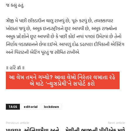
જ કહ્યું હતું.
ત્રીજી મે પછી લૉકડાઉન ચાલુ રાખવું છે, પૂરું કરવું છે, તબક્કાવાર
ખોલતાં જવું છે, અમુક ઇન્ડસ્ટ્રીઝને છૂટ આપવી છે, અમુક રાજ્યોના
અમુક પ્રદેશોને છૂટ આપવી છે કે પછી કોઈ નવાં પગલાં ઉમેરવાં છે તેનો
નિર્ણય વડાપ્રધાનને લેવા દઈએ. આપણું દોઢ ડહાપણ દીપિકાની એક્ટિંગ
અને વિરાટની બેટિંગ પૂરતું જ સીમિત રાખીએ.
॥ હરિ ॐ ॥
TAGS
editorial
lockdown
Previous article
Next article
પાલઘર, સોનિયામૈયા અને
મેથીની ભાજીની પીડીએફ મળે