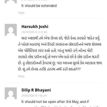
It should be extended
Reply
Harsukh Joshi
24/04/2020 At 2:25 pm
મારા ખ્યાલથી તમે એજ લેખક છો, જેણે કેન્દ્ર સરકારે જાહેર કર્યું
તે પહેલાં મહારાષ્ટ્ર અને દિલ્હી સરકારના લોકડાઉનને આજ કોલમમાં
એક પોલિટિકલ સ્ટંટ કહ્યો હતો. પરંતુ જ્યારે હવે નરેન્દ્ર મોદી
સરકારે લોક ડાઉન કર્યું તો આપ એમ કહો છો કે લોક ડાઉન જરૂરી
છે. હું લોકડાઉનની ફેવરમાં છું, પણ આપના મૂલ્યો કેમ બદલાતા જાય
છે. શું તમે લેખક તરીકે તટસ્થ નથી રહી શકતા???
Reply
Dilip R Bhayani
24/04/2020 At 1:56 pm
It should not be open after 3rd May, and if