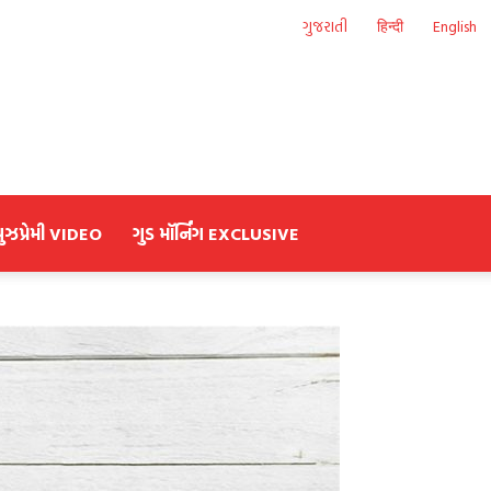
ગુજરાતી
हिन्दी
English
યુઝપ્રેમી VIDEO
ગુડ મૉર્નિંગ EXCLUSIVE