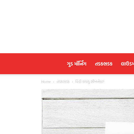
ગુડ મૉર્નિંગ
તડકભડક
લાઉડ
Home
તડકભડક
હિંદી કાયકુ સીખનેકા?