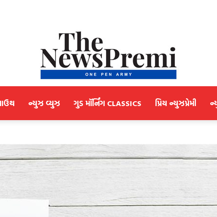
માઉથ
ન્યુઝ વ્યુઝ
ગુડ મૉર્નિંગ CLASSICS
પ્રિય ન્યુઝપ્રેમી
ન્
NewsPremi
Gujarati