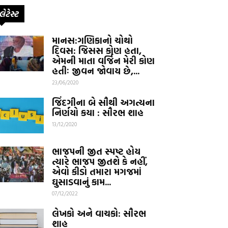
લેટેસ્ટ
માનસ:ગણિકાનો ચોથો
દિવસ: જિસસ કોણ હતા,
એમની માતા વર્જિન મેરી કોણ
હતીઃ જીવન જોવાય છે,...
23/06/2020
જિંદગીના બે સૌથી અગત્યના
નિર્ણયો કયા : સૌરભ શાહ
13/12/2020
ભાજપની જીત સ્પષ્ટ હોય
ત્યારે ભાજપ જીતશે કે નહીં,
એવો કીડો તમારા મગજમાં
ઘુસાડવાનું કામ...
07/12/2022
લેખકો અને વાચકો: સૌરભ
શાહ