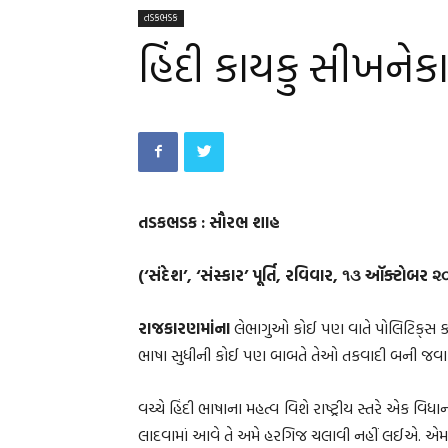
તડકભડક
હિંદી કાયકુ સીખનેક
તડકભડક : સૌરભ શાહ
(‘સંદેશ’, ‘સંસ્કાર’ પૂર્તિ, રવિવાર, ૧૩ ઑક્ટોબર ૨
રાજકારણમાંના
લેભાગુઓ કોઈ પણ વાતે પોલિટિક્‌સ કરી
ભાષા સુધીની કોઈ પણ બાબતે તેઓ તકવાદી બની જવા
વચ્ચે હિંદી ભાષાના મહત્વ વિશે રાષ્ટ્રીય સ્તરે એક વિ
લાદવામાં આવે તે અમે હરગિજ ચલાવી નહીં લઈએ. એમણે