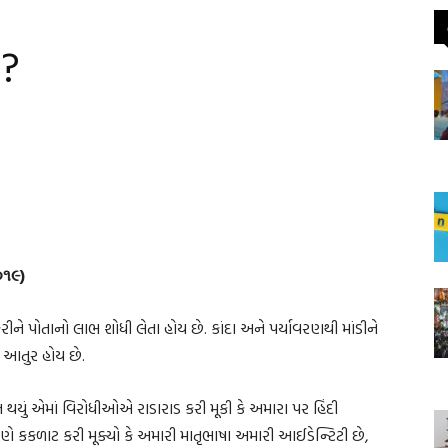
ા?
૦૧૯)
ને પોતાનો લાભ શોધી લેતા હોય છે. કાંદા અને પર્યાવરણથી માંડીને
 આતુર હોય છે.
ધાન થયું એમાં વિરોધીઓએ રાડારાડ કરી મૂકી કે અમારા પર હિંદી
 કકળાટ કરી મૂક્યો કે અમારી માતૃભાષા અમારી આઈડેન્ટિટી છે,