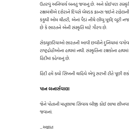
ઉતરવું અનિવાર્ય બનતું જવાનું છે. અને કોઈપણ સંસ્
રક્ષામંત્રીએ દશેરાને દિવસે બેધડક ફ્રાન્સ જઈને રાફે
કંકુથી ઓમ ચીતરી, એનાં પૈડાં નીચે લીંબુ મૂકી( બૂરી ન
છે કે ભારતને એની સંસ્કૃતિ માટે ગૌરવ છે.
સેક્યુલરિયાઓ ભારતની આવી છબીને દુનિયામાં વગોવતા ફ
રાષ્ટ્રદ્રોહીઓના હાથમાં નથી. સંસ્કૃતિના રક્ષકોના હાથ
હિંદીમાં કહેવાનું છે.
હિંદી હમેં ક્યોં સિખની ચાહિયે એવું સરખી રીતે પૂછી
પાન બનાર્સવાલા
જેને પોતાની માતૃભાષા સિવાય બીજી કોઈ ભાષા શીખવામ
જવાનાં.
_અજ્ઞાત