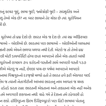
નું કલ્ચર જુદું, ભાષા જુદી, જ્યોગ્રોફી જુદી – સાંસ્કૃતિક અને
ં તેઓ એક છે? ના. બાર ભાયાને તેર ચોકા છે ત્યાં. યુરોપિયન
ી છે.
ુરોપમાં તો ૪૪ દેશો છે. ભારત એક જ દેશ છે. ત્યાં ૨૪ ઑફિશ્યલ
ભાષાઓ – બોલીઓ છે. ભારતમાં પણ ભાષાઓ – બોલીઓની બાબતમાં
ાની સાથે એમને ભળવા મળવા નથી દેતી. એટલે જ તો તેઓ ૪૪
ટલી મોટી ડાયવર્સિટી હોવા છતાં આપણને સૌને એક તાંતણે બાંધી
. યુરોપની લગભગ ૭૫ કરોડની વસ્તીની સામે આપણી વસ્તી ૧૩૭
 છીએ એટલું જ નહીં, છેલ્લાં પાંચ-છ વર્ષમાં આપણને આપણો
ામાં વિશ્વગુરુનો દરજ્‌જો મળ્યો હતો તે ભારત હવે ફરી એકવાર વર્લ્ડ
ની તેમ જ ત્યાંની નેતાગીરીની આંખમાં ભારતનું નામ આવતાં જ ચમક
 હડેહડે કરતા રહ્યા. ભારતની એકતાનાં અને તાકાતનાં એક નહીં અનેક
ને તમે અવગણી શકવાના નથી. ચાહે ગમે તે દેશના તમે રહેવાસી હો.
કો. હૉલિવુડના ફિલ્મ ડિસ્ટ્રિબ્યુટરો પણ હિંદી ભાષામાં પોતાનું