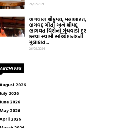
24/02/2021
ભગવાન શ્રીકૃષ્ણ, મહાભારત,
ભગવદ્ ગીતા અને શ્રીમદ્
ભાગવત વિશેનો ગૂંચવાડો દૂર
કરવા સ્વામી સચ્ચિદાનંદની
મુલાકાત...
26/08/2024
ARCHIVES
August 2026
July 2026
June 2026
May 2026
April 2026
March 2026