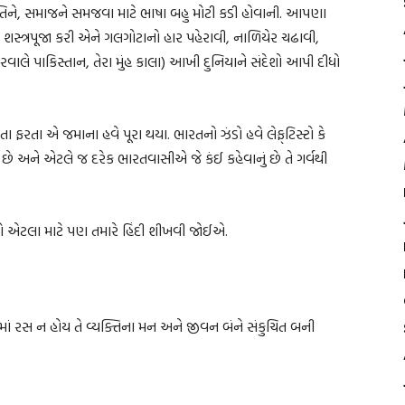
કૃતિને, સમાજને સમજવા માટે ભાષા બહુ મોટી કડી હોવાની. આપણા
લની શસ્ત્રપૂજા કરી એને ગલગોટાનો હાર પહેરાવી, નાળિયેર ચઢાવી,
જરવાલે પાકિસ્તાન, તેરા મુંહ કાલા) આખી દુનિયાને સંદેશો આપી દીધો
રતા એ જમાના હવે પૂરા થયા. ભારતનો ઝંડો હવે લેફ્‌ટિસ્ટો કે
માં છે અને એટલે જ દરેક ભારતવાસીએ જે કંઈ કહેવાનું છે તે ગર્વથી
 શકો એટલા માટે પણ તમારે હિંદી શીખવી જોઈએ.
ાં રસ ન હોય તે વ્યક્તિના મન અને જીવન બંને સંકુચિત બની