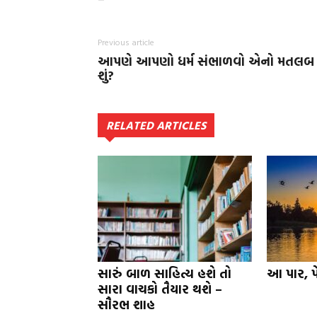
Previous article
આપણે આપણો ધર્મ સંભાળવો એનો મતલબ
શું?
RELATED ARTICLES
સારું બાળ સાહિત્ય હશે તો
આ પાર, પ
સારા વાચકો તૈયાર થશે –
સૌરભ શાહ