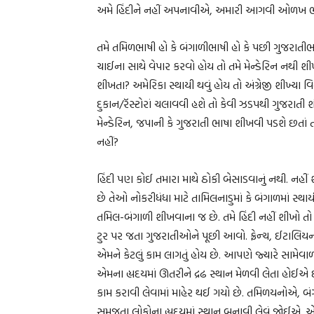
અમે હિંદીને નહીં અપનાવીએ, અમારી આગવી ઓળખ ભૂં
તમે તમિળભાષી હો કે બંગાળીભાષી હો કે પછી ગુજરાતી
ચાઈના સાથે વેપાર કરવો હોય તો તમે મેન્ડેરિન નથ
શીખતા? અમેરિકા સ્થાયી થવું હોય તો અંગ્રેજી શીખ્યા 
દુકાન/રૅસ્ટોરાં ચલાવવી હશે તો કેવી ઝડપથી ગુજરાતી
મેન્ડેરિન, જપાની કે ગુજરાતી ભાષા શીખવી પડશે છતાં તમે
નહીં?
હિંદી પણ કોઈ તમારા માથે ઠોકી બેસાડવાનું નથી. નહીં 
છે તેઓ નોકરીધંધા માટે તામિલનાડુમાં કે બંગાળમાં સ્થ
તમિલ-બંગાળી શીખવાના જ છે. તમે હિંદી નહીં શીખો ત
ટુર પર જતા ગુજરાતીઓને પૂછી આવો. ફ્રેન્ચ, ઈટાલિ
એમને કેટલું કામ લાગતું હોય છે. આપણે જ્યારે સામેવ
એમના હ્યદયમાં ઊતરીને દ્રઢ સ્થાન મેળવી લેતા હોઈએ છ
કામ કરાવી લેવામાં માહેર થઈ ગયો છે. તમિળયનોએ, બં
સમજતા લોકોના હ્યદયમાં સ્થાન બનાવી લેવું જોઈએ. 