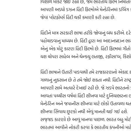
વિશાળ માર્કેટ જોઈ રહ્યા છે, જેમ ભારતીય ફિલ્મ નિર્માત
આપણી અડધો ડઝન હિંદી ફિલ્મોએ મેન્ડેરિનમાં ડબિંગ કરીન
જેવાં પ્લેટફોર્મ્સ હિંદી થકી કમાણી કરી રહ્યા છે.
હિંદીને માત્ર સરકારી ભાષા તરીકે જોવાનું બંધ કરીએ. 
પહોંચાડવાનુ માધ્યમ છે. હિંદી દ્વારા આ આદાનપ્રદાન
એનું એક મોટું કારણ હિંદી ફિલ્મો છે. હિંદી ફિલ્મમાં ગીતો છ
યશ ચોપરા સાહેબ અને થેન્ક્યુ લતાજી, રફીસા’બ, કિશ
હિંદી ભાષાને ઉતારી પાડવાથી તમે રાજકારણનો એકાદ 
ગાળાનું નુકસાન છે તે તમે જોઈ શકતા નથી. હિંદીને રાષ
આપણી સામે અત્યારે દેખાઈ રહી છે. જે ઝડપે ભારતનો ડંક
આવતાં પચ્ચીસ વર્ષમાં હિંદી શીખવા માટે દુનિયાભરના લ
મેન્ડેરિન અને જપાનીસ શીખવા માટે લોકો ઉતાવળા થતા 
શીખવા સિવાય છૂટકો નથી એવું માનતી થઈ ગઈ હશે.
સજ્‌જડ કારણો છે આવું માનવા પાછળ. ભારત બહુ મોટી આ
ભારતમાં આવીને નોકરી કરવા કે ભારતીય કંપનીઓ માટે 