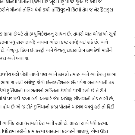
ાઓ ચીનમાં પોતાની ફિલ્મ માટે ખૂબ મોટું માર્કેટ જુએ છે એમ જ.
ે ચીનમાં તોતિંગ ધંધો કર્યો. હૉલિવુડની ફિલ્મો તેમ જ નેટફ્લિક્‌સ
દરેક ભાષા છેવટે તો કમ્યુનિકેશનનું સાધન છે, તમારી વાત બીજાઓ સુધી
 ભારતમાં વધુ સરળતાથી( અથવા ઓછા કષ્ટ સાથે) થઈ શકે છે. અને
ે. થેન્ક્‌યુ, ફિલ્મ ઈન્ડસ્ટ્રી અને થેન્ક્યુ દાદાસાહેબ ફાળકેથી માંડીને
ોરદા અને બધા જ.
દાવપેચ ભલે ખેલી નાખો પણ આને કારણે તમારું અને આ દેશનું લાંબા
્ટ્રભાષા જ નહીં અંગ્રેજી જેવી ઈન્ટરનૅશનલ લૅન્ગવેજ બનાવવાની તક
ો દુનિયાની મહાસત્તાઓ સહિતના દેશોમાં વાગી રહ્યો છે તે રીતે
ોકો પડાપડી કરતા હશે. અત્યારે જેમ અંગ્રેજી શીખવાની હોડ લાગી છે,
હોય છે એ જ રીતે દુનિયાની પ્રજા પોતાને આગળ વધવું હશે તો હિંદી
ર્થિક સત્તા ધરાવતો દેશ બની રહ્યો છે. ભારત સાથે ધંધો કરવા,
વિદેશમાં રહીને કામ કરવા ભારતના કલ્ચરને જાણવું, એમાં ઊંડા