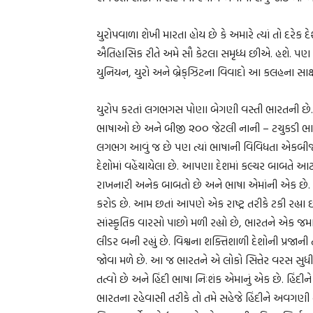
યુરોપવાળા શેખી મારતા હોય છે કે અમારે ત્યાં તો દરેક દેશ
ઐતિહાસિક રીતે અમે સૌ કેટલા સમૃધ્ધ છીએ. હશે. પણ શુ
યુનિયન, યુરો અને બ્રેક્‌ઝિટના વિવાદો આ કલહના સાક્ષ
યુરોપ કરતાં લગભગસ પોણા બેગણી વસ્તી ભારતની છે. ય
ભાષાઓ છે અને બીજી ૨૦૦ જેટલી નાની – ટચુકડી 
લગભગ આવું જ છે પણ ત્યાં ભાષાની વિવિધતા એકબીજ
દેશોમાં વહેંચાયેલા છે. આપણા દેશમાં કલ્ચર બાબતે આ
રાખનારી અનેક બાબતો છે અને ભાષા એમાંની એક છે
કરોડ છે. આમ છતાં આપણે એક રાષ્ટ્ર તરીકે ટકી રહ્યા
સાંસ્કૃતિક વારસો પાછો મળી રહ્યો છે, ભારતને એક જમાન
લીડર બની રહ્યું છે. વિશ્વના શક્તિશાળી દેશોની પ્રજા
જોવા મળે છે. આ જ ભારતને એ લોકો સિત્તેર વરસ સુધી
તત્વો છે અને હિંદી ભાષા નિઃશંક એમાનું એક છે. હિંદી
ભારતના રહેવાસી તરીકે તો તમે સહેજે હિંદીને અવગણી ન શ