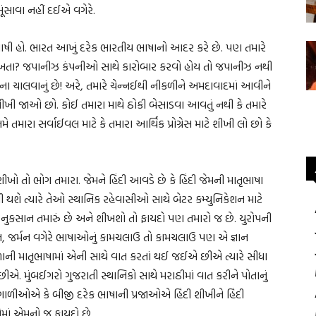
સાવા નહીં દઈએ વગેરે.
ભાષી હો. ભારત આખું દરેક ભારતીય ભાષાનો આદર કરે છે. પણ તમારે
ી શીખતા? જપાનીઝ કંપનીઓ સાથે કારોબાર કરવો હોય તો જપાનીઝ નથી
વિના ચાલવાનું છે! અરે, તમારે ચેન્નઈથી નીકળીને અમદાવાદમાં આવીને
 શીખી જાઓ છો. કોઈ તમારા માથે ઠોકી બેસાડવા આવતું નથી કે તમારે
 તમારા સર્વાઈવલ માટે કે તમારા આર્થિક પ્રોગ્રેસ માટે શીખી લો છો કે
શીખો તો ભોગ તમારા. જેમને હિંદી આવડે છે કે હિંદી જેમની માતૃભાષા
ાયી થશે ત્યારે તેઓ સ્થાનિક રહેવાસીઓ સાથે બેટર કમ્યુનિકેશન માટે
ો નુકસાન તમારું છે અને શીખશો તો ફાયદો પણ તમારો જ છે. યુરોપની
યન, જર્મન વગેરે ભાષાઓનું કામચલાઉ તો કામચલાઉ પણ એ જ્ઞાન
ાળાની માતૃભાષામાં એની સાથે વાત કરતાં થઈ જઈએ છીએ ત્યારે સીધા
ીએ. મુંબઈગરો ગુજરાતી સ્થાનિકો સાથે મરાઠીમાં વાત કરીને પોતાનું
ગાળીઓએ કે બીજી દરેક ભાષાની પ્રજાઓએ હિંદી શીખીને હિંદી
એમાં એમનો જ ફાયદો છે.