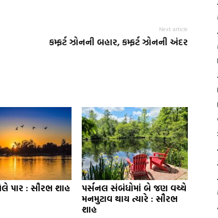
Next article
કમ્ફર્ટ ઝોનની બહાર, કમ્ફર્ટ ઝોનની અંદર
ેલે પાર : સૌરભ શાહ
પર્સનલ સંબંધોમાં બે જણ વચ્ચે
મનમુટાવ થાય ત્યારે : સૌરભ
શાહ