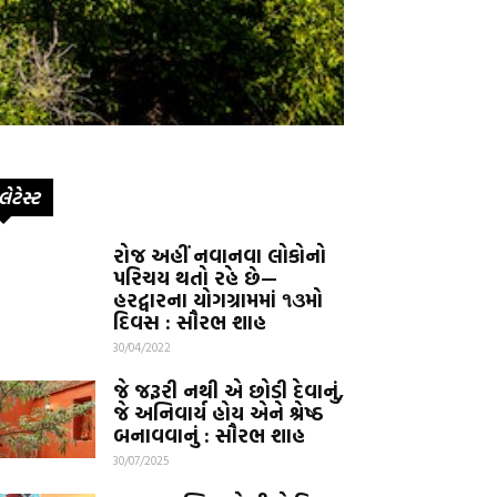
લેટેસ્ટ
રોજ અહીં નવાનવા લોકોનો
પરિચય થતો રહે છે—
હરદ્વારના યોગગ્રામમાં ૧૩મો
દિવસ : સૌરભ શાહ
30/04/2022
જે જરૂરી નથી એ છોડી દેવાનું,
જે અનિવાર્ય હોય એને શ્રેષ્ઠ
બનાવવાનું : સૌરભ શાહ
30/07/2025