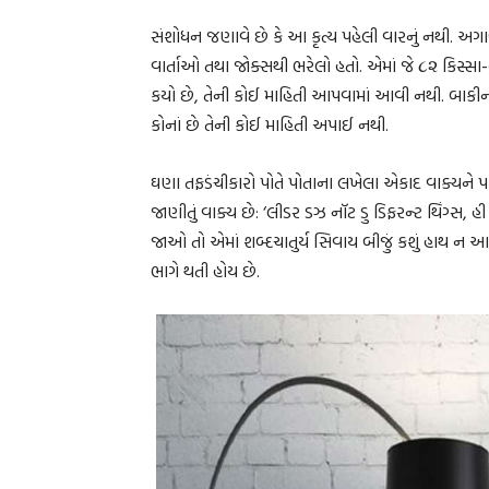
સંશોધન જણાવે છે કે આ કૃત્ય પહેલી વારનું નથી. અગ
વાર્તાઓ તથા જોક્સથી ભરેલો હતો. એમાં જે ૮૨ કિસ્સા-દ
કયો છે, તેની કોઈ માહિતી આપવામાં આવી નથી. બાકીનાં
કોનાં છે તેની કોઈ માહિતી અપાઈ નથી.
ઘણા તફડંચીકારો પોતે પોતાના લખેલા એકાદ વાક્યને પણ ર
જાણીતું વાક્ય છે: ‘લીડર ડઝ નૉટ ડુ ડિફરન્ટ થિંગ્સ, હી 
જાઓ તો એમાં શબ્દચાતુર્ય સિવાય બીજું કશું હાથ ન 
ભાગે થતી હોય છે.