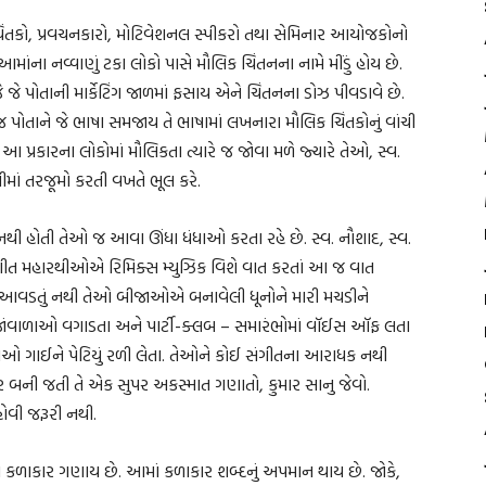
ંતકો, પ્રવચનકારો, મોટિવેશનલ સ્પીકરો તથા સેમિનાર આયોજકોનો
માંના નવ્વાણું ટકા લોકો પાસે મૌલિક ચિંતનના નામે મીંડું હોય છે.
ે પોતાની માર્કેટિંગ જાળમાં ફસાય એને ચિંતનના ડોઝ પીવડાવે છે.
મ જ પોતાને જે ભાષા સમજાય તે ભાષામાં લખનારા મૌલિક ચિંતકોનું વાંચી
 આ પ્રકારના લોકોમાં મૌલિકતા ત્યારે જ જોવા મળે જ્યારે તેઓ, સ્વ.
તીમાં તરજૂમો કરતી વખતે ભૂલ કરે.
 નથી હોતી તેઓ જ આવા ઊંધા ધંધાઓ કરતા રહે છે. સ્વ. નૌશાદ, સ્વ.
ગીત મહારથીઓએ રિમિક્સ મ્યુઝિક વિશે વાત કરતાં આ જ વાત
તાં આવડતું નથી તેઓ બીજાઓએ બનાવેલી ધૂનોને મારી મચડીને
વાજાંવાળાઓ વગાડતા અને પાર્ટી-ક્લબ – સમારંભોમાં વૉઈસ ઑફ લતા
ાઓ ગાઈને પેટિયું રળી લેતા. તેઓને કોઈ સંગીતના આરાધક નથી
ગર બની જતી તે એક સુપર અકસ્માત ગણાતો, કુમાર સાનુ જેવો.
 હોવી જરૂરી નથી.
 કળાકાર ગણાય છે. આમાં કળાકાર શબ્દનું અપમાન થાય છે. જોકે,