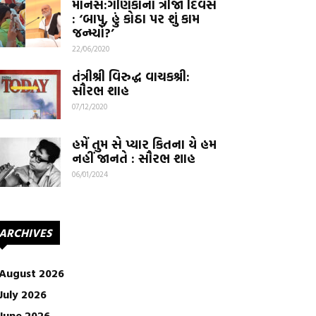
માનસ:ગણિકાનો ત્રીજો દિવસ
: ‘બાપુ, હું કોઠા પર શું કામ
જન્મ્યો?’
22/06/2020
તંત્રીશ્રી વિરુદ્ધ વાચકશ્રી:
સૌરભ શાહ
07/12/2020
હમેં તુમ સે પ્યાર કિતના યે હમ
નહીં જાનતે : સૌરભ શાહ
06/01/2024
ARCHIVES
August 2026
July 2026
June 2026