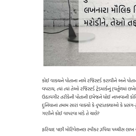
કોઈ વાક્યને પોતાના નામે રજિસ્ટર્ડ કરાવીને અને પોતાના
વપરાય, ત્યાં ત્યાં તેઓ રજિસ્ટર્ડ ટ્રેડમાર્કનું (વર્તુળમ
ઉઠાવગીર તરીકેની પોતાની ઇમેજને ધોઈ નાખવાની કોશિશ
દુનિયાનાં તમામ સારાં વાક્યો કે દૃષ્ટાંતકથાઓ કે પ્ર
ગણીને કોઈ વાપરવા માંડે તે ચાલે?
ફરિયાદ પછી મોટિવેશનલ સ્પીકર રૂપિયા પચ્ચીસ લાખ