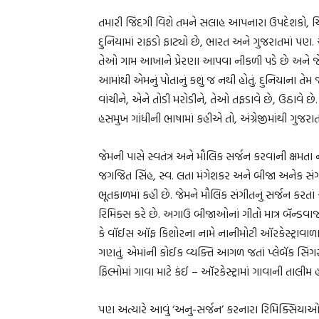
તમારી જિંદગી વિશે તમને સલાહ આપનારા ઉપદેશકો, ચિ
દુનિયામાં રાફડો ફાટ્યો છે, ભારત અને ગુજરાતમાં પણ. આ
તેઓ ગામ આખાને પ્રેરણા આપવા નીકળી પડે છે અને જે જ
આમાંથી એમનું પોતાનું કશું જ નથી હોતું. દુનિયાના તે
વાંચીને, એને તોડી મરોડીને, તેઓ તફડાવે છે, ઉઠાવે છે.
હસમુખ ગાંધીની ભાષામાં કહીએ તો, અંગ્રેજીમાંથી ગુજરા
જેમની પાસે સ્વતંત્ર અને મૌલિક સર્જન કરવાની ક્ષમતા
જગજિત સિંહ, સ્વ. લતા મંગેશકર અને બીજા અનેક સં
ભૂતકાળમાં કહી છે. જેમને મૌલિક સંગીતનું સર્જન કર
રિમિક્સ કરે છે. અગાઉ બીજાઓનાં ગીતો માત્ર બૅન્ડ
કે વૉઈસ ઑફ કિશોરના નામે નાનીમોટી ઑરકેસ્ટ્રાવાળ
ગણતું. એમાંની કોઈક વ્યક્તિ આગળ જતાં પ્લેબૅક સિં
ફિલ્મોમાં ગાવા માટે કંઈ – ઑરકેસ્ટ્રામાં ગાવાની તાલીમ
પણ અત્યારે આવું ‘અનુ-સર્જન’ કરનારા રિમિક્સિયાઓ