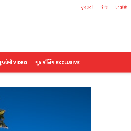
ગુજરાતી
हिन्दी
English
યુઝપ્રેમી VIDEO
ગુડ મૉર્નિંગ EXCLUSIVE