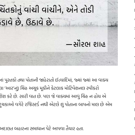
ં પુસ્તકો તથા પોતાની જાહેરાતો ઈત્યાદિમાં, જ્યાં જ્યાં આ વાક્ય
ાં લખેલા ‘આર’નું) ચિહ્ન અચૂક મૂકીને કેટલાક મોટિવેશનલ સ્પીકરો
 કરે છે. સારી વાત છે. પણ જે વાક્યમાં આવું ચિહ્ન ન હોય એ
સંગ-ટુચકાઓ વગેરે રજિસ્ટર્ડ નથી એટલે શું પોતાના બાપનો માલ છે એમ
 અદાલત બહારના સમાધાન પેટે આપવા તૈયાર હતા.