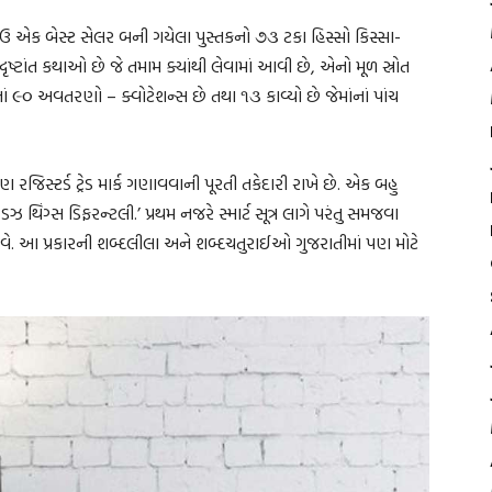
ાઉ એક બેસ્ટ સેલર બની ગયેલા પુસ્તકનો ૭૩ ટકા હિસ્સો કિસ્સા-
ૃષ્ટાંત કથાઓ છે જે તમામ ક્યાંથી લેવામાં આવી છે, એનો મૂળ સ્રોત
 ૯૦ અવતરણો – ક્વોટેશન્સ છે તથા ૧૩ કાવ્યો છે જેમાંનાં પાંચ
જિસ્ટર્ડ ટ્રેડ માર્ક ગણાવવાની પૂરતી તકેદારી રાખે છે. એક બહુ
ડઝ થિંગ્સ ડિફરન્ટલી.’ પ્રથમ નજરે સ્માર્ટ સૂત્ર લાગે પરંતુ સમજવા
આવે. આ પ્રકારની શબ્દલીલા અને શબ્દચતુરાઈઓ ગુજરાતીમાં પણ મોટે