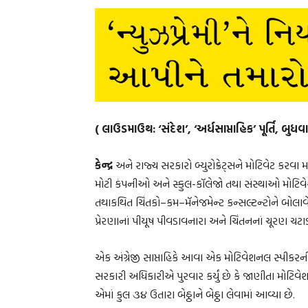
( લાઉડમાઉથ: ‘સંદેશ’, ‘અર્ધસાપ્તાહિક’ પૂર્તિ, બુધ
કેન્દ્ર
અને રાજ્ય સરકારો બ્યુરોક્રેટ્સને મોટિવેટ કરવ
મોટી કંપનીઓ અને સ્કુલ-કૉલેજો તથા સંસ્થાઓ મોટિવેશ
તથાકથિત ચિંતકો–કમ–મૅનેજમેન્ટ કન્સલ્ટન્ટોને બોલાવે 
પ્રેરણાનાં પીયૂષ પીવડાવનારા અને ચિંતનનાં ચૂરણ ચટા
એક અંગ્રેજી સાપ્તાહિકે આવા એક મોટિવેશનલ સ્પીકરની
સરકારી અધિકારીએ પુરવાર કર્યું છે કે જાણીતા મોટિવેશન
એમાં કુલ ૩૪ ઉતારા બેઠ્ઠાને બેઠ્ઠા લેવામાં આવ્યા છે.