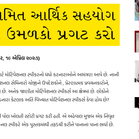
વાર, ૧૯ એપ્રિલ ૨૦૨૩)
ા માટે મોટિવેશનલ સ્પીકરનો ધંધો કરનારાઓને આમંત્રણ આપે છે. નાની
નલ સેમિનારો યોજીને ઉપદેશકોને , પ્રેરણાત્મક પ્રવચનકારોને,
છે. અનેક જાણીતા મોટિવેશનલ સ્પીકર્સ આ ક્ષેત્રમાં છે. લોકોને
ડનારા કેટલાક અતિ વિખ્યાત મોટિવેશનલ સ્પીકર્સ કેવા હોય છે?
 પોલ ખોલતી સ્ટોરી પ્રગટ કરી હતી. એ અહેવાલ મુજબ એક નિવૃત્ત
લ સ્પીકરે એક પુસ્તકમાંથી તફડંચી કરીને પાનાનાં પાનાં ભર્યાં છે.