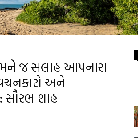
ે તમને જ સલાહ આપનારા
્રવચનકારો અને
 : સૌરભ શાહ