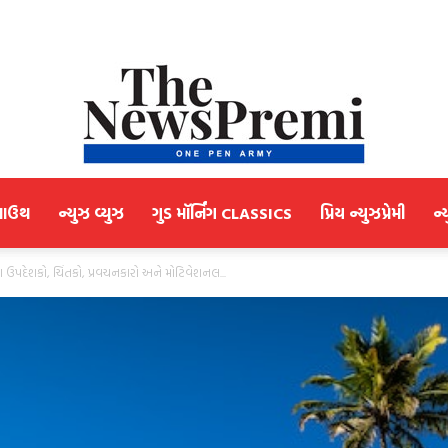
માઉથ
ન્યુઝ વ્યુઝ
ગુડ મૉર્નિંગ CLASSICS
પ્રિય ન્યુઝપ્રેમી
ન્
NewsPremi
ઉપદેશકો, ચિંતકો, પ્રવચનકારો અને મોટિવેશનલ...
Gujarati