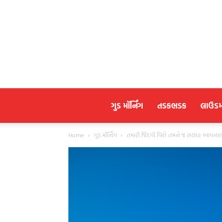
ગુડ મૉર્નિંગ
તડકભડક
લાઉડ
Home
ગુડ મૉર્નિંગ
તમારી જિંદગી વિશે તમને જ સલાહ આપનારા 