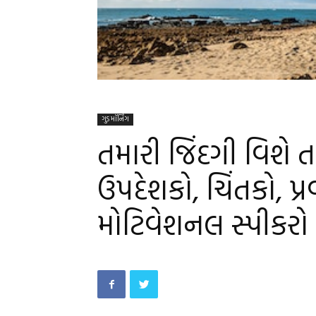
ગુડ મૉર્નિંગ
તમારી જિંદગી વિશ
ઉપદેશકો, ચિંતકો, પ
મોટિવેશનલ સ્પીકરો