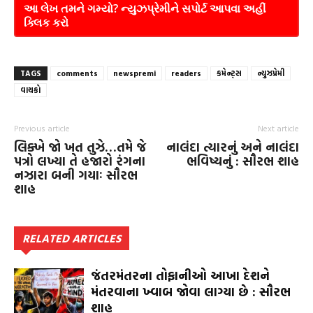
આ લેખ તમને ગમ્યો? ન્યુઝપ્રેમીને સપોર્ટ આપવા અહીં
ક્લિક કરો
TAGS
comments
newspremi
readers
કમેન્ટ્સ
ન્યુઝપ્રેમી
વાચકો
Previous article
Next article
લિક્ખે જો ખત તુઝે…તમે જે
નાલંદા ત્યારનું અને નાલંદા
પત્રો લખ્યા તે હજારો રંગના
ભવિષ્યનું : સૌરભ શાહ
નઝારા બની ગયાઃ સૌરભ
શાહ
RELATED ARTICLES
જંતરમંતરના તોફાનીઓ આખા દેશને
મંતરવાના ખ્વાબ જોવા લાગ્યા છે : સૌરભ
શાહ