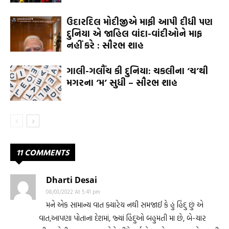
ઉદારદિલ મોદીજીએ માફી આપી દીધી પણ
દુનિયા એ જાહિલ વાંદા-વાંદીઓને માફ
નહીં કરે : સૌરભ શાહ
ગાલી-ગલૌંચ કી દુનિયા: ચકલીના ‘ચ’થી
મગરના ‘મ’ સુધી – સૌરભ શાહ
11 COMMENTS
Dharti Desai
08/03/2022 At 5:41 pm
મને એક સામાન્ય વાત ક્યારેય નથી સમજાઈ કે હું હિંદુ છું એ
વાત,આપણા પોતાના દેશમાં, જ્યાં હિંદુઓ બહુમતી મા છે, બે-ચાર