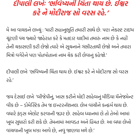
દીપાલી લખેઃ ‘ભવિષ્યની ચિંતા થાય છે. ઈશ્વર
કરે ને મોદીરાજ સો વરસ રહે.’
મેં આ વાચકને લખ્યું : ‘મારી સહાનુભૂતિ તમારી સાથે છે. પણ નેક્સ્ટ ટાઇમ
ચૂંટણી પંચ જ્યારે જાહેરાત કરે કે મતદાર યાદીમાં તમારું નામ છે કે નહીં
તેની ચકાસણી કરી લેજો ત્યારે એ સૂચનાને ગંભીરતાથી લેજો અને તમારા
મિત્રો વગેરેને પણ પોતપોતાનાં નામ ચેક કરી લેવાનું કહેજો.’
દીપાલી લખેઃ ‘ભવિષ્યની ચિંતા થાય છે. ઈશ્વર કરે ને મોદીરાજ સો વરસ
રહે.’
જય દેસાઈ લખેઃ ‘બીજેપીનું, ખાસ કરીને મોદી સાહેબનું મીડિયા મૅનેજમેન્ટ
વીક છે – ડોમેસ્ટિક તેમ જ ઇન્ટરનૅશનલ. લેખ વાંચીને કન્ફર્મ થાય છે.
વધારે ફંડ્સ એલોટ કરવાની જરૂર છે. સાહેબ ધ્યાનમાં લે તો તેઓ આમાં
ખૂબ સુધારો કરી શકે છે. તેમનામાં આવડત અને હિંમત છે. આ બધા લેખો
વાંચવાની ખૂબ મઝા આવે છે, નવું જાણવા મળે છે.’