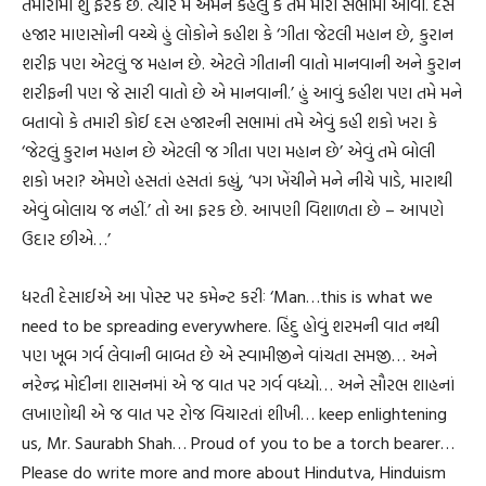
તમારામાં શું ફરક છે. ત્યારે મેં એમને કહેલું કે તમે મારી સભામાં આવો. દસ
હજાર માણસોની વચ્ચે હું લોકોને કહીશ કે ‘ગીતા જેટલી મહાન છે, કુરાન
શરીફ પણ એટલું જ મહાન છે. એટલે ગીતાની વાતો માનવાની અને કુરાન
શરીફની પણ જે સારી વાતો છે એ માનવાની.’ હું આવું કહીશ પણ તમે મને
બતાવો કે તમારી કોઈ દસ હજારની સભામાં તમે એવું કહી શકો ખરા કે
‘જેટલું કુરાન મહાન છે એટલી જ ગીતા પણ મહાન છે’ એવું તમે બોલી
શકો ખરા? એમણે હસતાં હસતાં કહ્યું, ‘પગ ખેંચીને મને નીચે પાડે, મારાથી
એવું બોલાય જ નહીં.’ તો આ ફરક છે. આપણી વિશાળતા છે – આપણે
ઉદાર છીએ…’
ધરતી દેસાઈએ આ પોસ્ટ પર કમેન્ટ કરીઃ ‘Man…this is what we
need to be spreading everywhere. હિંદુ હોવું શરમની વાત નથી
પણ ખૂબ ગર્વ લેવાની બાબત છે એ સ્વામીજીને વાંચતા સમજી… અને
નરેન્દ્ર મોદીના શાસનમાં એ જ વાત પર ગર્વ વધ્યો… અને સૌરભ શાહનાં
લખાણોથી એ જ વાત પર રોજ વિચારતાં શીખી… keep enlightening
us, Mr. Saurabh Shah… Proud of you to be a torch bearer…
Please do write more and more about Hindutva, Hinduism