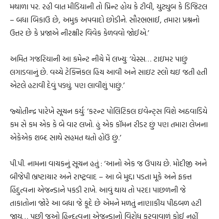
મથાળા પર. રહી વાત મીડિયાની તો પ્રિન્ટ હોય કે ટીવી, યુટ્યુબ કે ડિજિટલ
– બધા બિકાઉ છે, અમુક અપવાદો છોડીને. સૌરભભાઈ, તમારા પ્રશ્નનો
ઉત્તર છે કે પ્રજાએ નીરક્ષીર વિવેક કેળવવો જોઈએ.’
અમિત ગજરિયાની આ કમેન્ટ નીચે મેં લખ્યુઃ ‘યેસ્સ… ટાઇમર પાછું
લગાડવાનું છે. વચ્ચે ટેક્નિકલ હિચ આવી અને સાઇટ સ્લો થઇ જતી હતી
એટલે હટાવી દેવું પડ્યું. પણ લાવીશું પાછું.’
જ્યોતીન્દ્ર પારેખે સૂચન કર્યુઃ ‘કરન્ટ પોલિટિકલ ઇવેન્ટ્સ વિશે અઠવાડિયે
કમ સે કમ એક કે બે વાર લખો. હું એક કૉમન રીડર છું પણ તમારા લેખના
એકેએક શબ્દ સાથે સહમત થતો હોઉં છું.’
પી.પી. નામના વાચકનું સૂચન હતું : ‘આનો એક જ ઉપાય છે. મોદીજી અને
બીજેપી ભ્રષ્ટાચાર અને રાષ્ટ્રવાદ – આ બે મુદ્દા પડતા મૂકે અને ફક્ત
હિંદુત્વના એજન્ડાને પકડી રાખે. આવું થાય તો પરદા પાછળની જે
તાકાતોના જોરે આ બધા જે કૂદે છે એમને મળતું નાણાકીય પીઠબળ હટી
જાય… પછી જુઓ હિન્દુત્વના એજન્ડાનો વિરોધ કરવાવાળું કોઈ નહીં