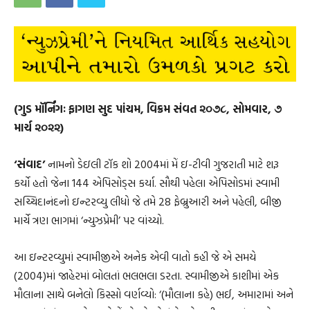
(ગુડ મૉર્નિંગઃ ફાગણ સુદ પાંચમ, વિક્રમ સંવત ૨૦૭૮, સોમવાર, ૭
માર્ચ ૨૦૨૨)
‘સંવાદ’
નામનો ડેઇલી ટૉક શો 2004માં મેં ઇ-ટીવી ગુજરાતી માટે શરૂ
કર્યો હતો જેના 144 એપિસોડ્સ કર્યા. સૌથી પહેલા એપિસોડમાં સ્વામી
સચ્ચિદાનંદનો ઇન્ટરવ્યુ લીધો જે તમે 28 ફેબ્રુઆરી અને પહેલી, બીજી
માર્ચે ત્રણ ભાગમાં ‘ન્યુઝપ્રેમી’ પર વાંચ્યો.
આ ઇન્ટરવ્યુમાં સ્વામીજીએ અનેક એવી વાતો કહી જે એ સમયે
(2004)માં જાહેરમાં બોલતાં ભલભલા ડરતા. સ્વામીજીએ કાશીમાં એક
મૌલાના સાથે બનેલો કિસ્સો વર્ણવ્યો: ‘(મૌલાના કહે) ભઈ, અમારામાં અને