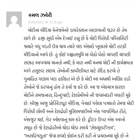
કમલ ઝવેરી
07/03/2022 At 12:55 pm
મોદીનાં મીડિયા મેનેજમેન્ટે ડાયરેક્શન બદલવાની જરૂર છે તેમ
લાગે છે. હજી સુધી એમ દેખાઈ રહ્યું છે કે મોદી વિરોધી પબ્લિસિટી
જ્યારે વધુ પડતી ઉગ્ર થાય ત્યારે માંડ એકાદો ખુલાસો મોદી તરફી
મીડિયાનો આવે છે. હું કોઈ પશ્ચાતભૂમિ માં બેઠો બેઠો ચાંપલી ચાંપલી
સલાહ આપવામાં માનતો નથી, કે મારા નથી મનમાં મોદી ની કાર્યક્ષમતા
અંગે તસુભર સંશય. તેઓની કાબીલીયત માટે સઁદેહ કરવો તે
ગુનાહિત ગણાય પણ હકીકત એ છે કે મોદી આ બધાથી અલિપ્ત રહી
તેઓને જે કરવાનું હોય તે કર્યા જ કરે છે. આ જ એકમાત્ર કારણ
મોદીને સમજનારા, હિન્દુવાદી, દેશપ્રેમીઓ ની જવાબદારી વધારી મૂકે
છે. બીજી બાજુ પ્રોસ્ટિટ્યૂટ મીડિયા, વેચાઈ ગયેલા પત્રકારો તેમજ મોદી
વિરોધી લોબી અને દેશદ્રોહી મુસ્લિમવાદીઓ એક વ્યવસ્થિત રીતે,
એકજુટ થઈ, ઝેર ઓકવાનું કામ કરે છે. ટ્વીટર ઉપર એક આખો
સમૂહ છે જે દેશદ્રોહીઓ થોડા થોડા સમયે “સેક્યુલરીઝમ”,
“અસહિષ્ણુતા” જેવા શબ્દો કોઈન કરી કરી ને પ્રચલનમાં મૂકે છે ને