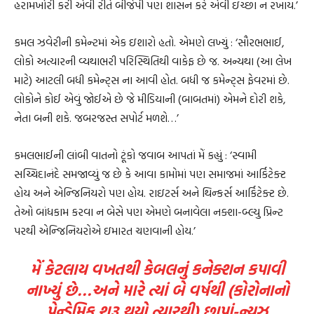
હરામખોરી કરી એવી રીતે બીજેપી પણ શાસન કરે એવી ઇચ્છા ન રખાય.’
કમલ ઝવેરીની કમેન્ટમાં એક ઇશારો હતો. એમણે લખ્યું : ‘સૌરભભાઈ,
લોકો અત્યારની વ્યથાભરી પરિસ્થિતિથી વાકેફ છે જ. અન્યથા (આ લેખ
માટે) આટલી બધી કમેન્ટ્સ ના આવી હોત. બધી જ કમેન્ટ્સ ફેવરમાં છે.
લોકોને કોઈ એવું જોઈએ છે જે મીડિયાની (બાબતમાં) એમને દોરી શકે,
નેતા બની શકે. જબરજસ્ત સપોર્ટ મળશે…’
કમલભાઈની લાંબી વાતનો ટૂંકો જવાબ આપતાં મેં કહ્યું : ‘સ્વામી
સચ્ચિદાનંદે સમજાવ્યું જ છે કે આવા કામોમાં પણ સમાજમાં આર્કિટેક્ટ
હોય અને એન્જિનિયરો પણ હોય. રાઇટર્સ અને થિન્કર્સ આર્કિટેક્ટ છે.
તેઓ બાંધકામ કરવા ન બેસે પણ એમણે બનાવેલા નક્શા-બ્લ્યુ પ્રિન્ટ
પરથી એન્જિનિયરોએ ઇમારત ચણવાની હોય.’
મેં કેટલાય વખતથી કેબલનું કનેક્શન કપાવી
નાખ્યું છે…અને મારે ત્યાં બે વર્ષથી (કોરોનાનો
પેન્ડેમિક શરૂ થયો ત્યારથી) છાપાં-ન્યુઝ