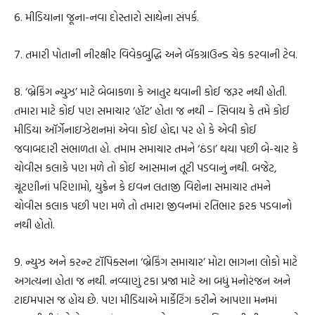
6. મીડિયાના જૂના-નવા દોસ્તારો સાથેના સંપર્ક.
7. તમારી પોતાની નીરક્ષીર વિવેકબુદ્ધિ અને બૅકગ્રાઉન્ડ ચેક કરવાની ટેવ.
8. ‘બ્રેકિંગ ન્યુઝ’ માટે બેબાકળા કે આતુર થવાની કોઈ જરૂર નથી હોતી.
તમારા માટે કોઈ પણ સમાચાર ‘હૉટ’ હોતા જ નથી – સિવાય કે તમે કોઈ
મીડિયા ઑર્ગેનાઇઝેશનમાં એવા કોઈ હોદ્દા પર હો કે એવી કોઈ
જવાબદારી સંભાળતા હો. તમામ સમાચાર તમને ‘ઠંડા’ થયા પછી બે-ચાર કે
ચોવીસ કલાકે પણ મળે તો કોઈ આસમાન તૂટી પડવાનું નથી. બજેટ,
ચૂંટણીનાં પરિણામો, યુક્રેન કે ઇવન લતાજી વિશેના સમાચાર તમને
ચોવીસ કલાક પછી પણ મળે તો તમારા જીવનમાં રતિભાર ફરક પડવાનો
નથી હોતો.
9. ન્યુઝ અને કરન્ટ ટૉપિક્સના ‘બ્રેકિંગ સમાચાર’ મોટા ભાગના લોકો માટે
અગત્યના હોતા જ નથી. નવ્વાણું ટકા પ્રજા માટે આ બધું મનોરંજન અને
ટાઇમપાસ જ હોય છે. પણ મીડિયાએ માર્કેટિંગ કરીને આપણા મનમાં