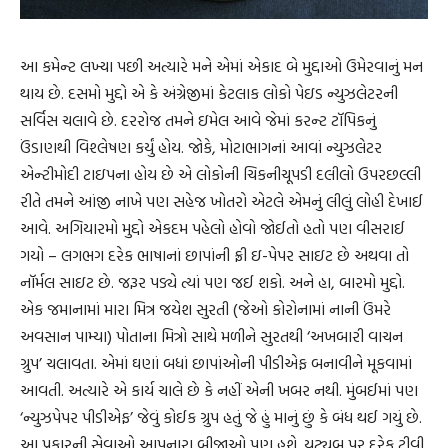
આ કમેન્ટ લખ્યા પછી અત્યારે મને એમાં એકાદ બે મુદ્દાઓ ઉમેરવાનું મન
થાય છે. દસમો મુદ્દો એ કે અંગ્રેજીમાં કેટલાક લોકો પેઇડ ન્યુઝલેટરની
સર્વિસ ચલાવે છે. દરરોજ તમને ઇમેલ આવે જેમાં કરન્ટ ટૉપિકનું
ઉંડાણથી વિશ્લેષણ કર્યું હોય. જોકે, મોટાભાગનાં આવાં ન્યુઝલેટર
એન્ટીમોદી ટાઇપના હોય છે એ લોકોની ચિકનીચૂપડી દલીલો ઉપરછલ્લી
રીતે તમને આંજી નાખે પણ સહેજ ખોતરો એટલે એમનું લીલું લોહી દેખાઈ
આવે. અગિયારમો મુદ્દો એકદમ પહેલો હોવો જોઈતો હતો પણ વીસરાઈ
ગયો – લગભગ દરેક ભાષાનાં છાપાંની ફ્રી ઇ-પેપર સાઇટ છે અથવા તો
નૉર્મલ સાઇટ છે. જરૂર પડ્યે ત્યાં પણ જઈ શકો. અને હા, બારમો મુદ્દો.
એક જમાનામાં મારા મિત્ર જયેશ સુરતી (જેઓ કોરોનામાં નાની ઉંમરે
અવસાન પામ્યા) પોતાના મિત્રો સાથે મળીને સુરતથી ‘અખબારી વાચન
ગ્રુપ’ ચલાવતા. એમાં ઘણાં બધાં છાપાંઓની પીડીએફ બનાવીને મૂકવામાં
આવતી. અત્યારે એ કાર્ય ચાલે છે કે નહીં એની ખબર નથી. મુંબઈમાં પણ
‘ન્યુઝપેપર પીડીએફ’ જેવું કોઈક ગ્રુપ હતું જે હું માનું છું કે બંધ થઈ ગયું છે.
આ પ્રકારની સેવાઓ આપનારા બીજાઓ પણ હશે. યુટ્યુબ પર દરેક ટીવી