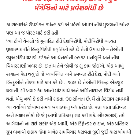
મૅગેઝિનો માટે પ્રવેશબંધી છે
કમલભાઈએ ઉપરોક્ત કમેન્ટ કરી એ પહેલાં એમણે નીચે મુજબની કમેન્ટ
પણ આ જ પોસ્ટ માટે કરી હતીઃ
‘આ ટીવી ચેનલો જે ગુનાહિત રીતે દેશવિરોધી, મોદીવિરોધી અત્યંત
ઘૃણાસ્પદ રીતે હિન્દુવિરોધી પ્રવૃત્તિઓ કરે છે તેનો ઉપાય છે – તેઓની
વ્યુઅરશિપ ઘટાડો. દરેકને આ ચેનલોની હલકટ મનોવૃત્તિ અને નીચ
વિચારસણી ખબર છે. છતાંય તેને જોવી જ શું કામ જોઈએ. એક આખું
સંગઠન પેદા થયું છે જે વ્યવસ્થિત અને ક્રમબદ્ધ રીતે દેશ, મોદી અને
હિન્દુઓને તોડવા માટે કામ કરે છે… જરૂર છે તેઓની વિરુદ્ધ એકજુટ
થવાની. શી ખબર કેમ આનો મોટાપાયે અને ઑર્ગેનાઇઝ્ડ વિરોધ નથી
થતો. એવું નથી કે કરી નથી શકતા. ઉદાસીનતા છે. મેં તો કેટલાય સમયથી
આ ચર્ચાઓ જોવામાં સમય બગાડવાનું બંધ કરેલ છે. પણ ઘણા પ્રતિબદ્ધ
અને સક્ષમ લોકો છે જે (આવો પ્રતિકાર) શરૂ કરી શકે. સૌરભભાઈ, તમે
આગેવાની ના લઈ શકો? એક આર્મી, એક ડિફેન્ડર લાઇન, એક પ્રતિકાર
ગ્રુપ બનાવી શકાય જેમાં અનેક સમવિચાર ધરાવતા જુદી જુદી ધારાઓમાંથી