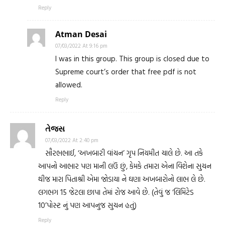
Reply
Atman Desai
07/03/2022 At 9:16 pm
I was in this group. This group is closed due to
Supreme court’s order that free pdf is not
allowed.
Reply
તેજસ
07/03/2022 At 2:40 pm
સૌરભભાઈ, ‘અખબારી વાંચન’ ગૃપ નિયમીત ચાલે છે. આ તકે
આપનો આભાર પણ માની લઉં છું, કેમકે તમારા એના વિશેના સુચન
થીજ મારા પિતાશ્રી એમા જોડાયા ને ઘણા અખબારોનો લાભ લે છે.
લગભગ 15 જેટલા છાપા તેમાં રોજ આવે છે. (તેવું જ ‘લિમિટેડ
10’પોસ્ટ નું પણ આપનુજ સુચન હતું)
Reply