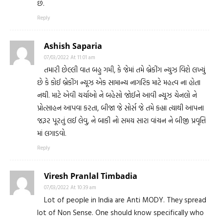
છે.
Reply
Ashish Saparia
07/03/2022 At 11:01 am
તમારી છેલ્લી વાત બહુ ગમી, કે જેમાં તમે બ્રેકીંગ ન્યુઝ વિશે લખ્યું
છે કે કોઈ બ્રેકીંગ ન્યૂઝ એક સામાન્ય નાગરિક માટે મહત્વ ના હોતા
નથી. માટે એવી ચર્ચાઓ ને બહેસો જોઈને આવી ન્યૂઝ ચેનલો ને
પ્રોત્સાહન આપવા કરતા, બીજા જે સોર્સ જે તમે કહ્યા ત્યાથી આપના
જરૂર પૂરતું લઈ લેવુ, ને બાકી નો સમય સારા વાંચન ને બીજી પ્રવૃત્તિ
માં લગાડવો.
Reply
Viresh Pranlal Timbadia
07/03/2022 At 10:39 am
Lot of people in India are Anti MODY. They spread
lot of Non Sense. One should know specifically who