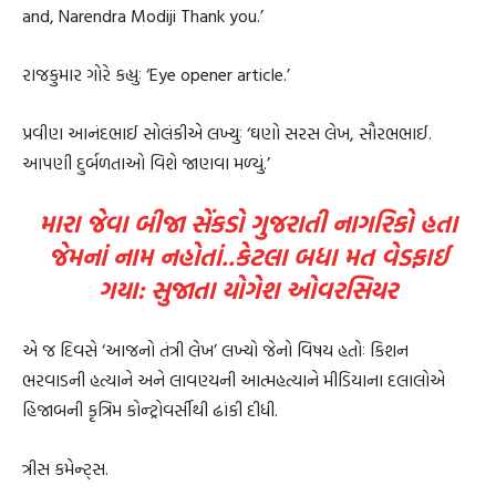
and, Narendra Modiji Thank you.’
રાજકુમાર ગોરે કહ્યુઃ ‘Eye opener article.’
પ્રવીણ આનંદભાઈ સોલંકીએ લખ્યુઃ ‘ઘણો સરસ લેખ, સૌરભભાઈ.
આપણી દુર્બળતાઓ વિશે જાણવા મળ્યું.’
મારા જેવા બીજા સેંકડો ગુજરાતી નાગરિકો હતા
જેમનાં નામ નહોતાં..કેટલા બધા મત વેડફાઈ
ગયા: સુજાતા યોગેશ ઓવરસિયર
એ જ દિવસે ‘આજનો તંત્રી લેખ’ લખ્યો જેનો વિષય હતોઃ કિશન
ભરવાડની હત્યાને અને લાવણ્યની આત્મહત્યાને મીડિયાના દલાલોએ
હિજાબની કૃત્રિમ કોન્ટ્રોવર્સીથી ઢાંકી દીધી.
ત્રીસ કમેન્ટ્સ.