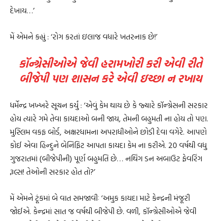
દેખાય…’
મેં એમને કહ્યું : ‘રોગ કરતાં ઇલાજ વધારે ખતરનાક છે!’
કૉન્ગ્રેસીઓએ જેવી હરામખોરી કરી એવી રીતે
બીજેપી પણ શાસન કરે એવી ઇચ્છા ન રખાય
ધર્મેન્દ્ર ખખ્ખરે સૂચન કર્યું : ‘એવું કેમ થાય છે કે જ્યારે કૉન્ગ્રેસની સરકાર
હોય ત્યારે ગમે તેવા કાયદાઓ બની જાય, તેમની બહુમતી ના હોય તો પણ.
મુસ્લિમ વકફ બોર્ડ, અક્ષરધામના અપરાધીઓને છોડી દેવા વગેરે. આપણે
કોઈ એવા હિન્દુને બેનિફિટ આપતા કાયદા કેમ ના કરીએ. 20 વર્ષથી વધુ
ગુજરાતમાં (બીજેપીની) પૂર્ણ બહુમતિ છે… નથિંગ ડન અબાઉટ ફેવરિંગ
રૂલ્સ! તેઓની સરકાર હોત તો?’
મેં એમને ટૂંકમાં બે વાત સમજાવીઃ ‘અમુક કાયદા માટે કેન્દ્રની મંજૂરી
જોઈએ. કેન્દ્રમાં સાત જ વર્ષથી બીજેપી છે. વળી, કૉન્ગ્રેસીઓએ જેવી