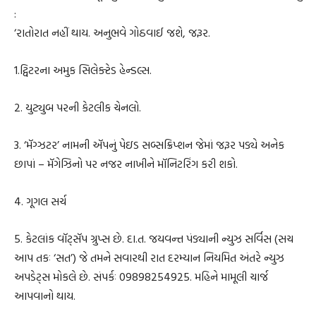
:
‘રાતોરાત નહીં થાય. અનુભવે ગોઠવાઈ જશે, જરૂર.
1.ટ્વિટરના અમુક સિલેક્ટેડ હેન્ડલ્સ.
2. યુટ્યુબ પરની કેટલીક ચેનલો.
3. ‘મૅગ્ઝટર’ નામની ઍપનું પેઇડ સબ્સક્રિપ્શન જેમાં જરૂર પડ્યે અનેક
છાપાં – મૅગેઝિનો પર નજર નાખીને મૉનિટરિંગ કરી શકો.
4. ગૂગલ સર્ચ
5. કેટલાંક વૉટ્સૅપ ગ્રુપ્સ છે. દા.ત. જયવન્ત પંડ્યાની ન્યુઝ સર્વિસ (સચ
આપ તકઃ ‘સત’) જે તમને સવારથી રાત દરમ્યાન નિયમિત અંતરે ન્યુઝ
અપડેટ્સ મોકલે છે. સંપર્કઃ 09898254925. મહિને મામૂલી ચાર્જ
આપવાનો થાય.