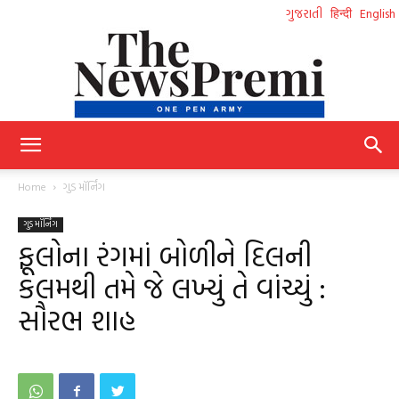
ગુજરાતી
हिन्दी
English
NewsPremi
Home
ગુડ મૉર્નિંગ
ગુડ મૉર્નિંગ
Gujarati
ફૂલોના રંગમાં બોળીને દિલની
કલમથી તમે જે લખ્યું તે વાંચ્યું :
સૌરભ શાહ