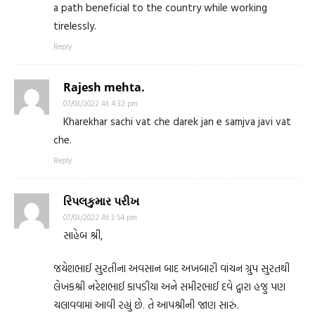
a path beneficial to the country while working
tirelessly.
Reply
Rajesh mehta.
07/03/2022 At 4:32 pm
Kharekhar sachi vat che darek jan e samjva javi vat
che.
Reply
રિપલકુમાર પરીખ
07/03/2022 At 3:54 pm
સાહેબ શ્રી,
જયેશભાઈ સુરતીના અવસાન બાદ અખબારી વાંચન ગ્રુપ સુરતથી
લેખકશ્રી નરેશભાઈ કાપડીયા અને સમીરભાઈ દવે દ્વારા હજુ પણ
ચલાવવામાં આવી રહ્યું છે. તે આપશ્રીની જાણ સારું.