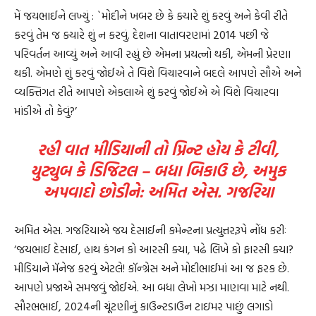
મેં જયભાઈને લખ્યું : `મોદીને ખબર છે કે ક્યારે શું કરવું અને કેવી રીતે
કરવું તેમ જ ક્યારે શું ન કરવું. દેશના વાતાવરણમાં 2014 પછી જે
પરિવર્તન આવ્યું અને આવી રહ્યું છે એમના પ્રયત્નો થકી, એમની પ્રેરણા
થકી. એમણે શું કરવું જોઈએ તે વિશે વિચારવાને બદલે આપણે સૌએ અને
વ્યક્તિગત રીતે આપણે એકલાએ શું કરવું જોઈએ એ વિશે વિચારવા
માંડીએ તો કેવું?’
રહી વાત મીડિયાની તો પ્રિન્ટ હોય કે ટીવી,
યુટ્યુબ કે ડિજિટલ – બધા બિકાઉ છે, અમુક
અપવાદો છોડીને: અમિત એસ. ગજરિયા
અમિત એસ. ગજરિયાએ જય દેસાઈની કમેન્ટના પ્રત્યુત્તરરૂપે નોંધ કરીઃ
‘જયભાઈ દેસાઈ, હાથ કંગન કો આરસી ક્યા, પઢે લિખે કો ફારસી ક્યા?
મીડિયાને મૅનેજ કરવું એટલે! કૉન્ગ્રેસ અને મોદીભાઈમાં આ જ ફરક છે.
આપણે પ્રજાએ સમજવું જોઈએ. આ બધા લેખો મઝા માણવા માટે નથી.
સૌરભભાઈ, 2024ની ચૂંટણીનું કાઉન્ટડાઉન ટાઇમર પાછું લગાડો