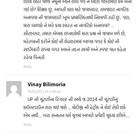
લીલા લોહી વાળા નમૂના ઓને લીધે ગર્વ ને બદલે ગભરામણ કેમ બની
ગઈ છે? શિક્ષક છું, આવતી કાલ માટે જવાબદાર, સમજદાર નાગરિક
બનાવવા ની જવાબદારી ખૂબ પ્રામાણિકતાથી નિભાવી રહી છું.. પણ,
મારા બાળકો ને મારે કયા ભારત ના નાગરિકો બનાવવા? …
સૌરભસર, તમારા બેબાક લખાણોથી મારા પ્રશ્ન નો જવાબ મળે છે,
મહેરબાની કરીને કોઈ ની શેહશરમમાં આવ્યા વગર કે કોઈ ની
સાડીબારી રાખ્યા વગર અમને તદ્દન સાચી અને સ્પષ્ટ વાત કહેતા
રહેવા વિનંતી.
Reply
Vinay Bilimoria
08/03/2022 At 2:44 pm
UP ની ચૂંટણીના રિઝલ્ટ ની સાથે જ 2024 ની ચૂંટણીનું
કાઉન્ટડાઉન શરુ થઈ જશે…. મોદીજી ની હેટ્રીક ને કોઈ રોકી શકે
એમ નથી… ખરા સનાતન ધર્મ યુગમાં આપણે પ્રવેશી ચુકયા છીએ….
Reply