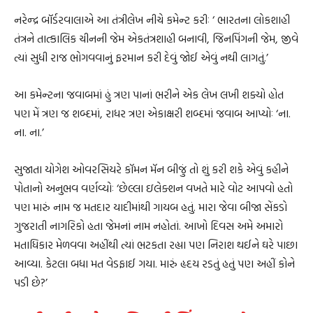
નરેન્દ્ર બૉર્ડરવાલાએ આ તંત્રીલેખ નીચે કમેન્ટ કરીઃ ‘ ભારતના લોકશાહી
તંત્રને તાત્કાલિક ચીનની જેમ એકતંત્રશાહી બનાવી, જિનપિંગની જેમ, જીવે
ત્યાં સુધી રાજ ભોગવવાનું ફરમાન કરી દેવું જોઈ એવું નથી લાગતું.’
આ કમેન્ટના જવાબમાં હું ત્રણ પાનાં ભરીને એક લેખ લખી શક્યો હોત
પણ મેં ત્રણ જ શબ્દમાં, રાધર ત્રણ એકાક્ષરી શબ્દમાં જવાબ આપ્યોઃ ‘ના.
ના. ના.’
સુજાતા યોગેશ ઓવરસિયરે કૉમન મૅન બીજું તો શું કરી શકે એવું કહીને
પોતાનો અનુભવ વર્ણવ્યોઃ ‘છેલ્લા ઇલેક્શન વખતે મારે વોટ આપવો હતો
પણ મારું નામ જ મતદાર યાદીમાંથી ગાયબ હતું. મારા જેવા બીજા સેંકડો
ગુજરાતી નાગરિકો હતા જેમનાં નામ નહોતાં. આખો દિવસ અમે અમારો
મતાધિકાર મેળવવા અહીંથી ત્યાં ભટકતા રહ્યા પણ નિરાશ થઈને ઘરે પાછા
આવ્યા. કેટલા બધા મત વેડફાઈ ગયા. મારું હૃદય રડતું હતું પણ અહીં કોને
પડી છે?’