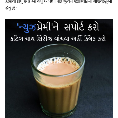
ઠસાવી દીધું છે કે આ બધું આપણા માટે જીવન જરૂરિયાતની ચીજવસ્તુઓ
જેવું છે.’