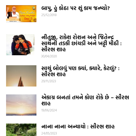
બાપુ, હું કોઠા પર શું કામ જન્મ્યો?
25/12/2018
નીતુજી, રાકેશ રોશન અને જિતેન્દ્ર
સાથેની તડકી છાંયડી અને ખટ્ટી મીઠી :
સૌરભ શાહ
30/04/2020
સાચું બોલવું પણ ક્યાં, ક્યારે, કેટલું? :
સૌરભ શાહ
29/11/2023
એકાગ્ર બનતાં તમને કોણ રોકે છે – સૌરભ
શાહ
19/06/2024
નાના નાના અન્યાયો : સૌરભ શાહ
24/05/2023