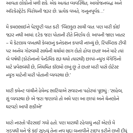
આવતા લોકોનો મળી શકે. એક અત્યંત વ્યવસ્થિત, આયોજનબદ્ધ અને
ઑરકેસ્ટ્રેટેડ વિરોધની જરૂર છે. પ્રત્યેક વખતે, ઝનૂનપૂર્વક…’
મેં કમલભાઈને પેટછૂટી વાત કરીઃ ‘બિલકુલ સાચી વાત. પણ મારી કોઈ
જરૂર નથી આમાં. દરેક જણ પોતાની રીતે નિર્ણય લે. આપની જાણ ખાતર
– મેં કેટલાય વખતથી કેબલનું કનેક્શન કપાવી નાખ્યું છે, રિપબ્લિક ટીવી
પર અર્નબ ગોસ્વામી સાથેની ચર્ચામાં ભાગ લેતો હોવા છતાં! અને મારે ત્યાં
બે વર્ષથી (કોરોનાનો પેન્ડેમિક શરૂ થયો ત્યારથી) છાપાં-ન્યુઝ મૅગેઝિનો
માટે પ્રવેશબંધી છે, નિયમિત કૉલમો લખું છું તે છતાં! મારી પાસે લેટેસ્ટ
ન્યુઝ માટેની મારી પોતાની વ્યવસ્થા છે.’
મારી કમેન્ટ વાંચીને હેમેન્દ્ર ભાટિયાએ સવારના પહોરમાં પૂછ્યું : ‘સાહેબ,
શું વ્યવસ્થા છે એ જરા જણાવો તો અમે પણ આ છાપાં અને ચેનલોને
ઘરવટો આપી શકીએ!’
મારો નાસ્તો પીરસાઈ ગયો હતો. પણ મારાથી રહેવાયું નહીં એટલે મેં
ઝડપથી મને જે કંઈ સૂઝ્યું તેના નવ મુદ્દા બનાવીને ટાઇપ કરીને લખી દીધું