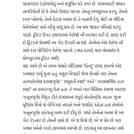
વાતાવરણ ડહોળાયેલું અને કલુષિત કરે રાખે છે. જવાબદારી જાગ્રત
નાગરિકોની છે કે તેમને ઉઘાડા પાડવા. તેમનું અવમૂલ્યન કરવું. તેમનો
દમ્ભ ખોલવો, તેઓ કેટલા અધમ છે તે બતાવી દેવું. મોદી નાં મીડિયા
મેનેજમેન્ટ પાસે બીજું ઘણું કામ છે. આ કામ જાગ્રત પબ્લિકે કરવું
પડશે. ટ્વીટર ઉપર સકારાત્મક મેસેજો ની ભરમાર કરી દો. ફ્લડ કરી
દો ટ્વિટરને જેનાથી આ ઝેર ઉપસી ના શકે. તેઓના એક મેસેજ ની
સામે દસ પોઝિટિવ મેસેજ પાઠવો. ( માફ કરશો, મારા મોબાઈલ કે
કોમ્પ્યુટરમાં ટ્વીટર નથી)
યાદ આવે છે એ સમય જ્યારે મીડિયામાં “હિન્દૂ” શબ્દ લખવો એક
ખચકાટ ભર્યું કૃત્ય હતું. બકુલ ત્રિપાઠી જેવા લેખકો પણ તેમના
હાસ્યલેખોમાં કટાક્ષપૂર્વક ” લઘુમતી ભાઈ” અને ” અસામાજિક તત્વ
ભાઈ” ના ઇન્ટરવ્યૂ લેતાં હતા. તે વખતે પણ મિસ્લિમ સમાજ આટલા
ઝનૂનપૂર્વક વિકૃત રીતે ઇસ્લામનાં સ્યુડો કોન્સેન્ટ્રીક નહતા. જુના
મુસ્લિમ મિત્રો જે બેઝિઝક નમસ્તે અને જયહિંદ કહેતા હતા તેઓએ
ઝનૂનપૂર્વક કહેવાનું બન્ધ કરી દીધું છે. વાંધો તેઓના મનમાં જે આ
ઝેર રેડનાર છે તેમની સામે છે. એ જ મિત્રો છે, એ જ પ્રેમ છે પણ
વચમાં ધર્મનો પડદો લાવવામાં આવ્યો છે. લડવાનું આ લાવનાર સામે