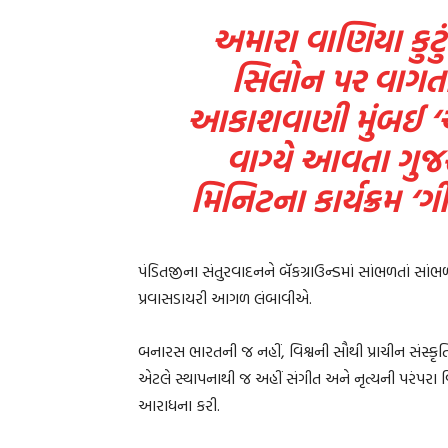
અમારા વાણિયા કુટું
સિલોન પર વાગતા
આકાશવાણી મુંબઈ ‘એ’
વાગ્યે આવતા ગુજ
મિનિટના કાર્યક્રમ ‘ગ
પંડિતજીના સંતુરવાદનને બૅકગ્રાઉન્ડમાં સાંભળતાં સાં
પ્રવાસડાયરી આગળ લંબાવીએ.
બનારસ ભારતની જ નહીં, વિશ્વની સૌથી પ્રાચીન સંસ્ક
એટલે સ્થાપનાથી જ અહીં સંગીત અને નૃત્યની પરંપરા વ
આરાધના કરી.