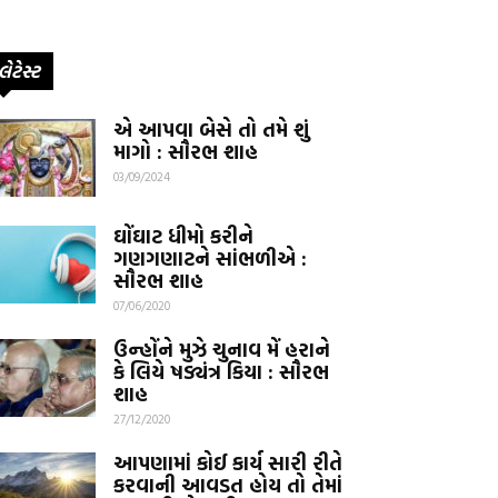
લેટેસ્ટ
એ આપવા બેસે તો તમે શું
માગો : સૌરભ શાહ
03/09/2024
ઘોંઘાટ ધીમો કરીને
ગણગણાટને સાંભળીએ :
સૌરભ શાહ
07/06/2020
ઉન્હોંને મુઝે ચુનાવ મેં હરાને
કે લિયે ષડ્યંત્ર કિયા : સૌરભ
શાહ
27/12/2020
આપણામાં કોઈ કાર્ય સારી રીતે
કરવાની આવડત હોય તો તેમાં