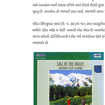
અમે કાનસેન બની શક્યા છીએ અને છેલ્લે છેલ્લે ધ્ર
પૂરતું છે. તાનસેન તો આવતી સાત નહીં, આગામી ૭૦૦ 
પંડિત શિવકુમાર શર્મા (ઉં. વ. ૭૯)એ ૧૯૬૭માં બાંસુર
મળીને ‘કૉલ ઑફ ધ વેલી’ નામની એક એલ.પી. બનાવેલી જે
પડવા માંડેલો. ઈન્સિડેન્ટલી દસેક વર્ષ અગાઉના કોઈ ઈન્ટ
આલબમ છે.