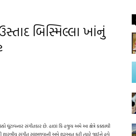
સ્તાદ બિસ્મિલ્લા ખાંનું
હ
કો ઘૂંટાવનાર સંગીતકાર છે. હાલાં કિ હજુય અમે આ ક્ષેત્રે કક્કાથી
સ્ત્રીય સંગીત સાંભળવાની અમે શરૂઆત કરી ત્યારે જઈને હવે