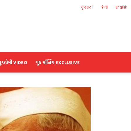
ગુજરાતી
हिन्दी
English
યુઝપ્રેમી VIDEO
ગુડ મૉર્નિંગ EXCLUSIVE