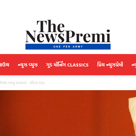
માઉથ
ન્યુઝ વ્યુઝ
ગુડ મૉર્નિંગ CLASSICS
પ્રિય ન્યુઝપ્રેમી
ન્
NewsPremi
મિલ્લા ખાંનું બનારસ : સૌરભ શાહ
Gujarati