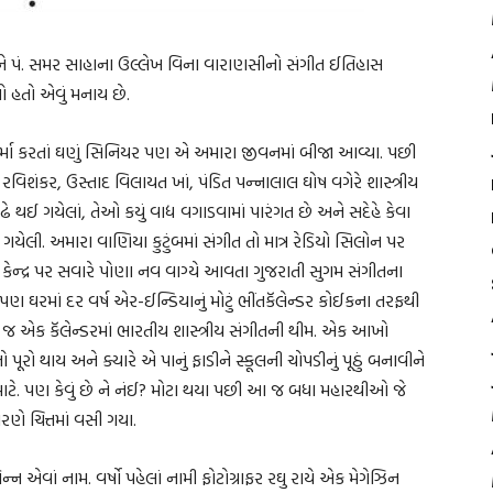
 અને પં. સમર સાહાના ઉલ્લેખ વિના વારાણસીનો સંગીત ઈતિહાસ
ો હતો એવું મનાય છે.
 શર્મા કરતાં ઘણું સિનિયર પણ એ અમારા જીવનમાં બીજા આવ્યા. પછી
િશંકર, ઉસ્તાદ વિલાયત ખાં, પંડિત પન્નાલાલ ઘોષ વગેરે શાસ્ત્રીય
 ગયેલાં, તેઓ કયું વાદ્ય વગાડવામાં પારંગત છે અને સદેહે કેવા
ેલી. અમારા વાણિયા કુટુંબમાં સંગીત તો માત્ર રેડિયો સિલોન પર
ન્દ્ર પર સવારે પોણા નવ વાગ્યે આવતા ગુજરાતી સુગમ સંગીતના
ં, પણ ઘરમાં દર વર્ષ એર-ઈન્ડિયાનું મોટું ભીંતકૅલેન્ડર કોઈકના તરફથી
જ એક કૅલેન્ડરમાં ભારતીય શાસ્ત્રીય સંગીતની થીમ. એક આખો
ૂરો થાય અને ક્યારે એ પાનું ફાડીને સ્કૂલની ચોપડીનું પૂઠું બનાવીને
ાટે. પણ કેવું છે ને નંઈ? મોટા થયા પછી આ જ બધા મહારથીઓ જે
ણે ચિત્તમાં વસી ગયા.
એવાં નામ. વર્ષો પહેલાં નામી ફોટોગ્રાફર રઘુ રાયે એક મેગેઝિન