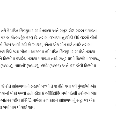
ું હશે કે પંડિત શિવકુમાર શર્મા તબલાં અને સંતુર-બેઉ સરસ વગાડતા.
ર પર જ કૉન્સન્ટ્રેટ કરવું છે. તબલાં વગાડવાનું છોડી દીધે વરસો વીતી
ી ફિલ્મ આવી રહી છે ‘ગાઈડ’, એના એક ગીત માટે તમારે તબલાં
ે છલ કિયે જાય ગીતમાં આરંભમાં તમે પંડિત શિવકુમાર શર્માએ તબલાં
ોમાં ક્યારેય તબલાં વગાડ્યાં નથી. સંતુર ઘણી ફિલ્મોમાં વગાડ્યું
૯૮૦), ‘ચાંદની’ (૧૯૮૯), ‘લમ્હે’ (૧૯૯૧) અને ‘ડર’ જેવી ફિલ્મોમાં
 જે રીતે સાંભળવાનો લહાવો મળ્યો તે જ રીતે ગયા વર્ષે મુંબઈમાં એક
વાનો મોકો મળ્યો હતો. હૉલ કે ઑડિટોરિયમમાં પહેલી હરોળમાં બેઠા
રાષ્ટ્રીય પ્રસિદ્ધિ પામેલા કળાકારને સાંભળવાનું સદ્ભાગ્ય એક
ાં બધાં પાપ ધોવાઈ જાય.