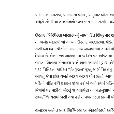
પં. કિસન મહારાજ, પં. સામતા પ્રસાદ, પં. કુમાર બોસ
અધૂરો રહે. મિયાં તાનસેનનો જન્મ પણ વારાણસીમાં થય
ઉસ્તાદ બિસ્મિલ્લા ખાંસાહેબનું નામ પંડિત શિવકુમાર
તો અનેક મહારથીઓ આવ્યા. ઉસ્તાદ અલ્લારખા, પંડિત રવ
સંગીતના મહારથીઓનાં નામ સાવ નાનપણમાં અમને મોઢે થઈ
દેખાય છે એની છાપ નાનપણમાં જ ચિત્ત પર અંકિત થઈ ગય
વાગતા બિનાકા ગીતમાલા અને આકાશવાણી મુંબઈ ‘એ’ કે
પંદર મિનિટના કાર્યક્રમ ‘ગીતગુંજન’ પૂરતું જ સીમિત હતુ
આવતું જેમાં દરેક વખતે અલગ અલગ થીમ રહેતી. આવા 
મહિનો પંડિત રવિ શંકરને જોયા કરીએ અને ક્યારે મહિનો પ
મિત્રોમાં વટ પાડીએ એટલું જ આકર્ષણ આ મહાનુભાવો મ
સબકૉન્શિયસમાં વસી ગયા હશે તે વખત જતાં કાયમી ધોર
બનારસ અને ઉસ્તાદ બિસ્મિલ્લા ખાં એકબીજાથી અભિન્ન 