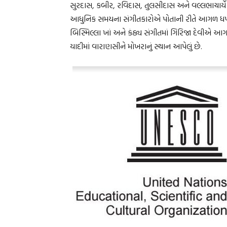
સુરદાસ, કબીર, રવિદાસ, તુલસીદાસ અને વલ્લભાચાર્યે 
આધુનિક સમયના સંગીતકારોએ પોતાની રીતે આગળ ધપાવ
બિસ્મિલ્લા ખાં અને કંઠ્ય સંગીતમાં ગિરિજા દેવીએ આગ
યાદીમાં વારાણસીને મોખરાનું સ્થાન આપેલું છે.