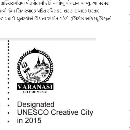
ભક્તિસંગીતમાં પોતપોતાની રીતે અનોખું યોગદાન આપ્યું. આ પરંપરા
ી જેમાં સિતારવાદક પંડિત રવિશંકર, શરણાઈવાદક ઉસ્તાદ
ળ વધારી. યુનેસ્કોએ વિશ્વના ‘સંગીત શહેરો’ (સિટીઝ ઑફ મ્યુઝિક)ની