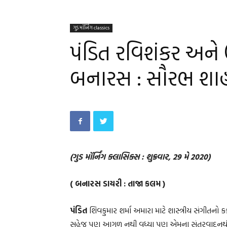
ગુડ મૉર્નિંગ classics
પંડિત રવિશંકર અને ઉ
બનારસ : સૌરભ શા
(ગુડ મૉર્નિંગ ક્લાસિક્સ : શુક્રવાર, 29 મે 2020)
( બનારસ ડાયરી : તાજા કલમ )
પંડિત
શિવકુમાર શર્મા અમારા માટે શાસ્ત્રીય સંગીતનો કક્
સહેજ પણ આગળ નથી વધ્યા પણ એમના સંતુરવાદનથી શા