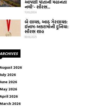
આપણી પોતાની મહાનતા
નથી’- સૌરભ...
11/02/2026
બે લાયક, આઠ ગેરલાયક:
ઈનામ-અકરામોની દુનિયા:
સૌરભ શાહ
09/03/2025
ARCHIVES
August 2026
July 2026
June 2026
May 2026
April 2026
March 2026