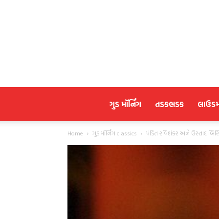
ગુડ મૉર્નિંગ
તડકભડક
લાઉડ
Home
ગુડ મૉર્નિંગ classics
પંડિત રવિશંકર અને ઉસ્તાદ બિસ્