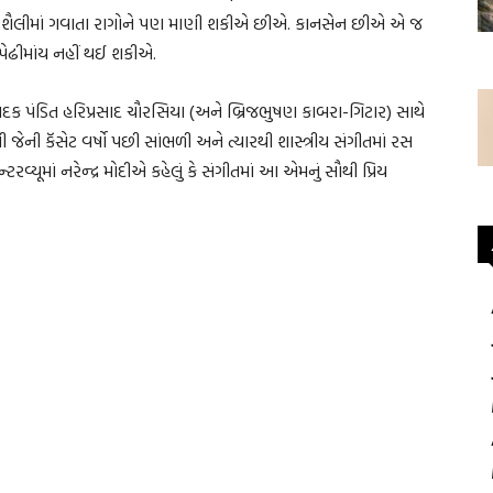
ુપદ શૈલીમાં ગવાતા રાગોને પણ માણી શકીએ છીએ. કાનસેન છીએ એ જ
પેઢીમાંય નહીં થઈ શકીએ.
ીવાદક પંડિત હરિપ્રસાદ ચૌરસિયા (અને બ્રિજભુષણ કાબરા-ગિટાર) સાથે
ની કૅસેટ વર્ષો પછી સાંભળી અને ત્યારથી શાસ્ત્રીય સંગીતમાં રસ
રવ્યૂમાં નરેન્દ્ર મોદીએ કહેલું કે સંગીતમાં આ એમનું સૌથી પ્રિય