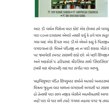
આર. ડી. બર્મન વિશેના મારા કોઈ એક લેખમાં તમે વાંચ્ય
પણ ૬૦ના દાયકામાં એમણે નક્કી કર્યું કે હવે માત્ર સંતુ
ગયા બાદ એક દિવસ આર. ડી.એ એમને કહ્યું કે પિતાજીન
વગાડવાનાં છે. મિત્રને પંડિતજી ના ન પાડી શક્યા. મૌસ
પર જમાવેલી રમઝટ સાંભળી શકો છો. એ પછી શિવજીએ ફિલ્મ
અને અફકોર્સ પં. હરિપ્રસાદ ચૌરસિયા સાથે ‘સિલસિલા’ (૧
(બધી યશ ચોપરાની) યાદગાર સંગીત પણ આપ્યું.
પદ્મવિભુષણ પંડિત શિવકુમાર શર્માને અત્યારે બનારસમાં
મિત્રના જુહુના બાર માળના બંગલાની અગાસી પર સાંભળ
હો તેનાથી પણ સાવ નજીક બેસીને આત્મીયતાથી આવા આંતર
નહીં પણ બે વાર મળે ત્યારે ગંગામાં નહાયા વગર જ તમાર