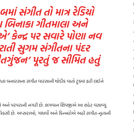
બમાં સંગીત તો માત્ર રેડિયો
 બિનાકા ગીતમાલા અને
 કેન્દ્ર પર સવારે પોણા નવ
રાતી સુગમ સંગીતના પંદર
ીતગુંજન’ પૂરતું જ સીમિત હતું
ભળતાં બનારસના સંગીત વારસાની થોડીક વાતો ટૂંકમાં ફરી લઈને
ૃતિ અને પરંપરાની નગરી છે. ભગવાન શિવજીએ આ શહેર વસાવ્યું
િકસી છે. અપ્સરાઓ, ગાંધર્વો અને કિન્નરોએ અહીં સંગીત-નૃત્યની