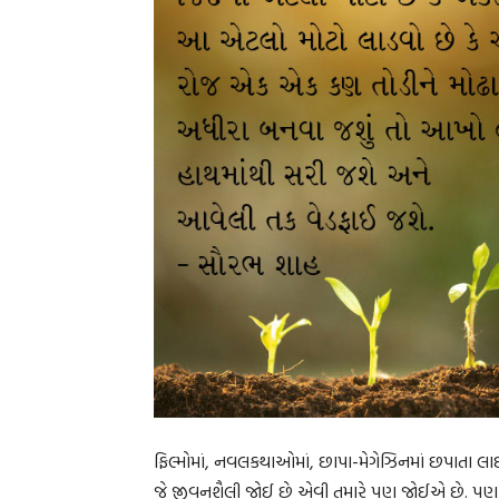
ફિલ્મોમાં, નવલકથાઓમાં, છાપા-મેગેઝિનમાં છપાતા લાઈ
જે જીવનશૈલી જોઈ છે એવી તમારે પણ જોઈએ છે. પણ આ 