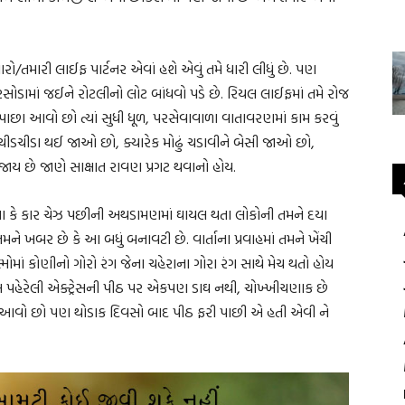
ારો/તમારી લાઈફ પાર્ટનર એવાં હશે એવું તમે ધારી લીધું છે. પણ
 રસોડામાં જઈને રોટલીનો લોટ બાંધવો પડે છે. રિયલ લાઈફમાં તમે રોજ
 પાછા આવો છો ત્યાં સુધી ધૂળ, પરસેવાવાળા વાતાવરણમાં કામ કરવું
 ચીડચીડા થઈ જાઓ છો, ક્યારેક મોઢું ચડાવીને બેસી જાઓ છો,
 જાય છે જાણે સાક્ષાત રાવણ પ્રગટ થવાનો હોય.
ા કે કાર ચેઝ પછીની અથડામણમાં ઘાયલ થતા લોકોની તમને દયા
 ખબર છે કે આ બધું બનાવટી છે. વાર્તાના પ્રવાહમાં તમને ખેંચી
લ્મોમાં કોણીનો ગોરો રંગ જેના ચહેરાના ગોરા રંગ સાથે મેચ થતો હોય
્રેસ પહેરેલી એક્ટ્રેસની પીઠ પર એકપણ ડાઘ નથી, ચોખ્ખીચણાક છે
વી આવો છો પણ થોડાક દિવસો બાદ પીઠ ફરી પાછી એ હતી એવી ને