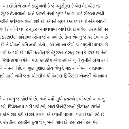
આ લોકોએ તમને કહ્યું નથી કે જે બ્યુટીફુલ કે વેલ મેઈન્ટેઈન્ડ
ુંદર દેખાવાનો. અને એટલે તેઓ સુંદર દેખાવા માટે રોજના છથી
 કરીને કર્વેશ્યસ બની શકે છે. એમને સુંદર દેખાડવા માટે એક આખી
ંગથી તેઓને વધારે સુંદર બનાવવામાં આવે છે. છપાયેલી તસવીરો પર
સ્ટાઈલ જાહેરખબરોમાં જોવા મળે છે, તેમાં એમનું જે ઘર દેખાય છે
ાય છે તે એમનો પતિ નથી હોતો – એ એમના જેવો જ ભાડૂતી માણસ છે
ં આવ્યો છે. પતિ-પત્નીનું જે તંદુરસ્ત, હસતું-રમતું બાળક છે તેનાં
ત્રો-સગાં વગેરેને પણ કાસ્ટિંગ એજન્સીએ ચુની ચુનીને ભેગા કર્યા
ને એમની જિંદગી ખુશખુશાલ હોય એવું દેખાડવા એમના ચાલવામાં
 થાકી-હારી નથી જતા એટલી બધી મેન્ટલ-ફિઝિકલ એનર્જી એમનામાં
આ બધું જ જોઈએ છે. અને વર્ષો સુધી પ્રયત્નો કર્યા પછી આમાંનું
ડો છો, ડિપ્રેશનમાં સરી પડો છો, સાઈકીએટ્રિસ્ટની ટ્રીટમેન્ટ લઈને
્સ શરૂ કરી દો છો. ક્રમશઃ એ દવાની માત્રામાં વધારો થતો રહે છે
શેરડીના રસહીન કુચા જેવું બની જાય છે. રહ્યોસહ્યો રસ પેલી