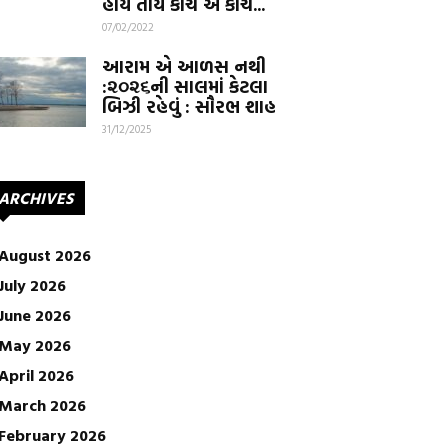
હોય તોય કાચ એ કાચ...
07/02/2022
આરામ એ આળસ નથી
:૨૦૨૬ની સાલમાં કેટલા
બિઝી રહેવું : સૌરભ શાહ
31/12/2025
ARCHIVES
August 2026
July 2026
June 2026
May 2026
April 2026
March 2026
February 2026