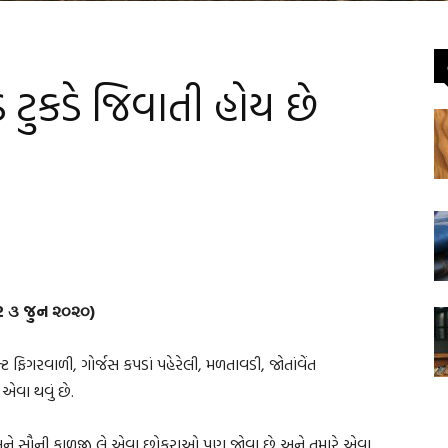
 ટુકડે જિવાતી હોય છે
વાર ૩ જુન ૨૦૨૦)
્ટ ફિગરવાળી, ગોર્જસ કપડાં પહેરેલી, મળતાવડી, જોતાંવેંત
વા થવું છે.
િક અને સૌની કાળજી લે એવા છોકરાઓ પણ જોવા છે અને તમારે એવા