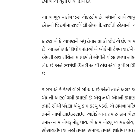
દવાઓએ ચૂસી લીધો હોય છે.
આ આખુંય વર્ણન જરા એકસ્ટ્રીમ છે. બધાંની સાથે આવું 
દરેકની જિંદગીમાં સર્જાયેલી હોવાની, સર્જાતી રહેવાની
કારણ એ કે આપણને બધું તૈયાર ભાણે જોઈએ છે. આપણે 
છે. આ કરોડપતિ ઉદ્યોગપતિઓએ બોર્ડ મીટિંગમાં જઈને ચ
એમની હાથ નીચેના માણસોને સોંપીને ગોલ્ફ રમવા નીકળી
હોય છે અને સ્વર્ગથી ઊતરી આવી હોય એવી ટુ પીસ બિક
છે.
કારણ એ કે કેટલે વીસે સો થાય છે એની તમને ખબર
એમની આટલીબધી કમાણી છે એવું નથી. એમની કમાણી 
તમારે સૌથી પહેલાં એવું કામ કરવું પડશે, એ કામના 
તમને આવી લાઈફસ્ટાઈલ અફૉર્ડ થાય. તમારું કામ એટલું
તમારું નામ એવડું મોટું થાય. એ કામ એટલું વ્યાપક હો
સોસાયટીમાં જ નહીં તમારા સમાજ, તમારી જ્ઞાતિમાં 