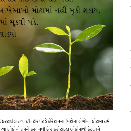
ફસ્ટાઈલ તથા ઈન્ટિરિયર ડેકોરેશનના વિશેના લેખોના ફોટામાં તમે
લોકોએ તમને કહ્યું નથી કે સક્સેસફુલ લોકોમાંથી કેટલાને