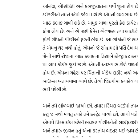
અનિદ્રા, એસિડિટી અને કબજીયાતના વર્ષો જૂના રોગ છે. 
છોકરીઓ તમને એમાં જોવા મળે છે એમનો વ્યવસાય છે સ
આઠ કલાક ગાળી શકે છે. અમુક ગાળા પૂરતો ક્રેશ ડાયેટ
ફોજ હોય છે. અને એ પછી કેમેરા એન્ગલ્સ તથા લાઈટિ
ફોટો શૉપની પીંછીઓ ફરતી હોય છે. આ લોકોની જે લાઈફ
તે એમનું ઘર નથી હોતું, એમનો જે સોહામણો પતિ દેખ
જેની સાથે રોજના આઠ કલાકના હિસાબે કોન્ટ્રાક્ટ કરવામા
મા-બાપ કોઈક જુદાં જ છે. એમની આસપાસ ટોળે વળતાં મિ
હોય છે. એમના ચહેરા પર ચિંતાની એકેય લકીર નથી અ
બાઉન્સ બતાવવામાં આવે છે. તેઓ જિંદગીમાં ક્યારેય
ભરી પડેલી છે.
અને તમે ભોળવાઈ જાઓ છો. તમારા રિયલ વર્લ્ડમાં તમને 
કશું જ નથી મળતું ત્યારે તમે ફ્રસ્ટ્રેટ થાઓ છો, ભાંગી પ
એમણે પ્રિસ્ક્રાઈબ કરેલી ભયંકર ગોળીઓનો લાઈફટાઈમ કોર
અને તમારું જીવન હતું એના કરતાંય બદતર થઈ જાય છે. 