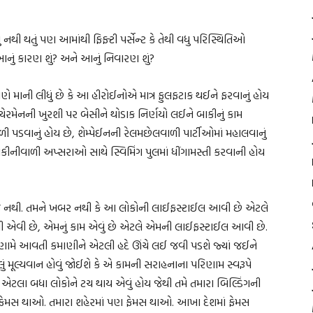
નથી થતું પણ આમાંથી ફિફ્ટી પર્સેન્ટ કે તેથી વધુ પરિસ્થિતિઓ
. આનું કારણ શું? અને આનું નિવારણ શું?
માની લીધું છે કે આ હીરોઈનોએ માત્ર ફુલફટાક થઈને ફરવાનું હોય
ેરમેનની ખુરશી પર બેસીને થોડાક નિર્ણયો લઈને બાકીનું કામ
 પડવાનું હોય છે, શેમ્પેઈનની રેલમછેલવાળી પાર્ટીઓમાં મહાલવાનું
ીનીવાળી અપ્સરાઓ સાથે સ્વિમિંગ પુલમાં ધીંગામસ્તી કરવાની હોય
 જ નથી. તમને ખબર નથી કે આ લોકોની લાઈફસ્ટાઈલ આવી છે એટલે
એવી છે, એમનું કામ એવું છે એટલે એમની લાઈફસ્ટાઈલ આવી છે.
પરિણામે આવતી કમાણીને એટલી હદે ઊંચે લઈ જવી પડશે જ્યાં જઈને
 મૂલ્યવાન હોવું જોઈશે કે એ કામની સરાહનાના પરિણામ સ્વરૂપે
ય, એટલા બધા લોકોને ટચ થાય એવું હોય જેથી તમે તમારા બિલ્ડિંગની
પણ ફેમસ થાઓ. તમારા શહેરમાં પણ ફેમસ થાઓ. આખા દેશમાં ફેમસ