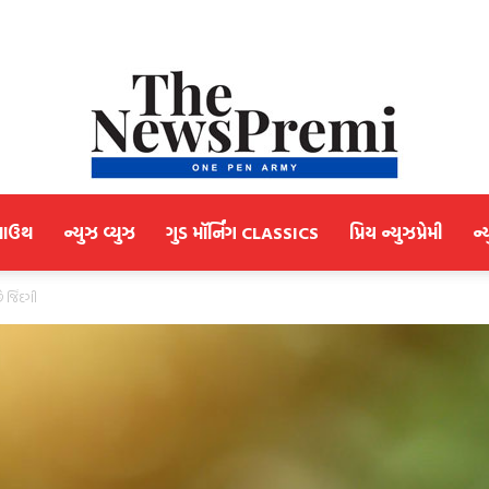
માઉથ
ન્યુઝ વ્યુઝ
ગુડ મૉર્નિંગ CLASSICS
પ્રિય ન્યુઝપ્રેમી
ન્
NewsPremi
ે જિંદગી
Gujarati