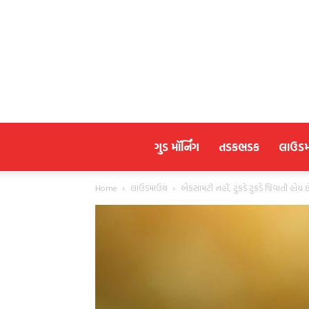
ગુડ મૉર્નિંગ
તડકભડક
લાઉડ
Home
લાઉડમાઉથ
એકસામટી નહીં, ટુકડે ટુકડે જિવાતી હોય છ