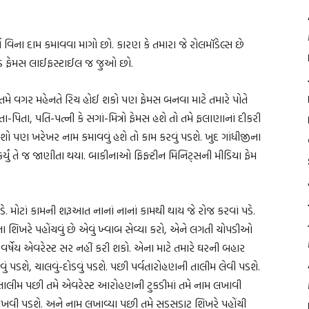
યા વિના દામ કમાવવા માગો છો. કારણ કે તમારા જે રોલમૉડેલ્સ છે
ન્ડ ફેમસ લાઈફસ્ટાઈલ જ જુઓ છો.
ચ તમે વગર મહેનતે રિચ હોઈ શકો પણ ફેમસ બનવા માટે તમારે પોતે
તા-પિતા, પતિ-પત્ની કે સગાં-મિત્રો ફેમસ હશે તો તમે ફલાણાનાં દીકરી
 પણ ખરેખર નામ કમાવવું હશે તો કામ કરવું પડશે. ખુદ ગાંધીજીના
મ કર્યું તે જ જાણીતા થયા. બાકીનાઓ ફિફ્ટીન મિનિટ્સની મીડિયા ફેમ
ે. મોટાં કામની શરૂઆત નાનાં નાનાં કામથી થાય જે રોજ કરવાં પડે.
ટના શિખરે પહોંચવું છે એવું ખ્વાબ સેવ્યા કરો, એને લગતી ચોપડીઓ
દસ વર્ષેય એવરેસ્ટ સર નહીં કરી શકો. એના માટે તમારે ઘરની બહાર
 પડશે, ચાલવું-દોડવું પડશે. પછી પર્વતારોહણની તાલીમ લેવી પડશે.
ે તાલીમ પછી તમે એવરેસ્ટ આરોહણની ટુકડીમાં તમે નામ લખાવી
 રાખવી પડશે. અને નામ લખાવ્યા પછી તમે સડસડાટ શિખરે પહોંચી