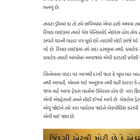
બનવું છે.
તમારા ડ્રીમમાં કાં તો તમે ભવિષ્યમાં એવા હશો અથવા તમ
રિયલ લાઈફમાં તમારે વેલ મેનિક્યોર્ડ નેઈલ્સ હોય તોય
સવારે ઘરની બહાર પગ મૂકો છો ત્યારથી મોડી સાંજે ઘરે
પડે છે. રિયલ લાઈફમાં તમે સદા હસમુખા નથી, ક્યારેક
ક્યારેક તમારી આંખોમાં-અવાજમાં એવી કરડાકી પ્રવેશી
સિનેમાના પડદા પર આગથી દાઝી જતા કે ખૂબ માર ખાત
નથી આવતી, એમના માટે અનુકંપા નથી થતી કારણ કે તમને
જવા માટે આવા ટ્રેક્સ વાર્તામાં ઉમેરાતા હોય છે. પણ ફિ
એવી એક્ટ્રેસની તમને મીઠી ઈર્ષ્યા આવે છે. બેકલેસ ડ
એવું જોઈને તમે પણ પાર્લરમાં જઈને બેકપૉલિશ કરા
એવી થઈ જાય છે.