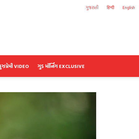
ગુજરાતી
हिन्दी
English
યુઝપ્રેમી VIDEO
ગુડ મૉર્નિંગ EXCLUSIVE