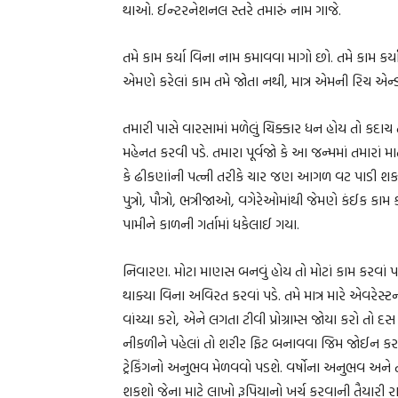
થાઓ. ઈન્ટરનેશનલ સ્તરે તમારું નામ ગાજે.
તમે કામ કર્યા વિના નામ કમાવવા માગો છો. તમે કામ કર્
એમણે કરેલાં કામ તમે જોતા નથી, માત્ર એમની રિચ એ
તમારી પાસે વારસામાં મળેલું ચિક્કાર ધન હોય તો કદા
મહેનત કરવી પડે. તમારા પૂર્વજો કે આ જન્મમાં તમારાં મા
કે ઢીકણાંની પત્ની તરીકે ચાર જણ આગળ વટ પાડી શકશો
પુત્રો, પૌત્રો, ભત્રીજાઓ, વગેરેઓમાંથી જેમણે કંઈક કા
પામીને કાળની ગર્તામાં ધકેલાઈ ગયા.
નિવારણ. મોટા માણસ બનવું હોય તો મોટાં કામ કરવાં પડ
થાક્યા વિના અવિરત કરવાં પડે. તમે માત્ર મારે એવરેસ્
વાંચ્યા કરો, એને લગતા ટીવી પ્રોગ્રામ્સ જોયા કરો તો 
નીકળીને પહેલાં તો શરીર ફિટ બનાવવા જિમ જોઈન કરવું
ટ્રેકિંગનો અનુભવ મેળવવો પડશે. વર્ષોના અનુભવ અન
શકશો જેના માટે લાખો રૂપિયાનો ખર્ચ કરવાની તૈયારી