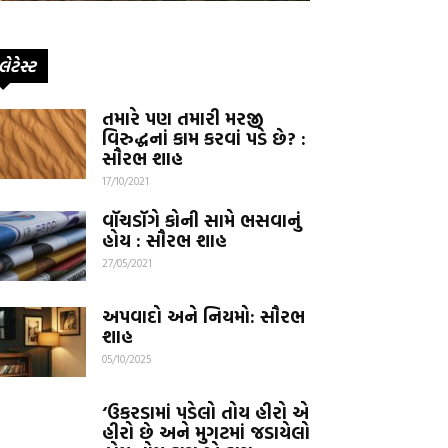
લેટેસ્ટ
તમારે પણ તમારી મરજી
વિરુદ્ધનાં કામ કરવાં પડે છે? :
સૌરભ શાહ
17/10/2021
વૉચડૉગે કોની સામે ભસવાનું
હોય : સૌરભ શાહ
27/05/2021
અપવાદો અને નિયમો: સૌરભ
શાહ
05/10/2025
‘ઉકરડામાં પડેલો તોય હીરો એ
હીરો છે અને મુગટમાં જડાયેલો