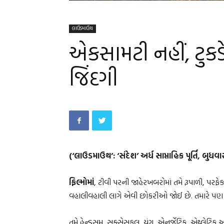
લાઉડમાઉથ
એકસામટી નહીં, ટુકડે
જિંદગી
(‘લાઉડમાઉથ’: ‘સંદેશ’ અર્ધ સાપ્તાહિક પૂર્તિ, બુધ
ફિલ્મોમાં
, ટીવી પરની જાહેરખબરોમાં તમે રૂપાળી, પરફેક
વહાલીવહાલી લાગે એવી છોકરીઓ જોઈ છે. તમારે પણ એ
તમે હેન્ડસમ, સક્સેસફુલ, યંગ, એનર્જેટિક, એથ્લેટ