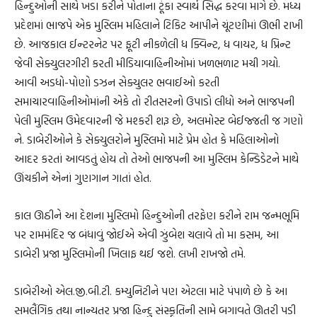
હિન્દુઓની સાથે ખડા કરીને પોતાના ટૂંકા સ્વાર્થ સિદ્ધ કરવા માગે છે. મધ્ય
પ્રદેશમાં ભાજપે એક મુસ્લિમ મહિલાને ટિકિટ આપીને ચૂંટણીમાં ઊભી રાખી
છે. આજકાલ ઈન્ટરનેટ પર ફૂટી નીકળેલી ધ ક્વિન્ટ, ધ વાયર, ધ પ્રિન્ટ
જેવી સેક્યુલરગીરી કરતી મીડિયાવાહિનીઓમાં ખળભળાટ મચી ગયો.
આવી અડધો-પોણો ડઝન સેક્યુલર ભવાઈઓ કરતી
સમાચારવાહિનીઓમાંની એકે તો રીતસરનો ઉપાડો લીધો અને ભાજપની
પેલી મુસ્લિમ ઉમેદવારની જે મશ્કરી શરૂ છે, અલમોસ્ટ બેઈજ્જતી જ ગણો
ને. ડાબેરીઓને કે સેક્યુલરોને મુસ્લિમો માટે પ્રેમ હોત કે મહિલાઓનો
આદર કરતાં આવડતું હોય તો તેઓ ભાજપની આ મુસ્લિમ કેન્ડિડેટને માથે
ઊંચકીને એનાં ગુણગાન ગાતાં હોત.
કાલ ઊઠીને આ દેશના મુસ્લિમો હિન્દુઓની તરફેણ કરીને રામ જન્મભૂમિ
પર રામમંદિર જ બંધાવું જોઈએ એવી ઝુંબેશ ચલાવે તો મા કસમ, આ
ડાબેરી પ્રજા મુસ્લિમોની ખિલાફ થઈ જશે. લખી રાખજો તમે.
ડાબેરીઓ એલ.જી.બી.ટી. કમ્યુનિટીને પણ એટલા માટે પંપાળે છે કે આ
સમલૈંગિક તથા નાન્યતર પ્રજા હિન્દુ સંસ્કૃતિની સામે બગાવતે ઊતરી પડી