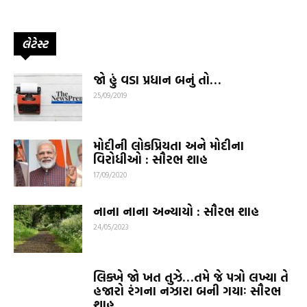
લેટેસ્ટ
જો હું વડા પ્રધાન બનું તો…
25/09/2019
મોદીની લોકપ્રિયતા અને મોદીના
વિરોધીઓ : સૌરભ શાહ
17/09/2020
નાના નાના અન્યાયો : સૌરભ શાહ
24/05/2023
લિક્ખે જો ખત તુઝે…તમે જે પત્રો લખ્યા તે
હજારો રંગના નઝારા બની ગયાઃ સૌરભ
શાહ