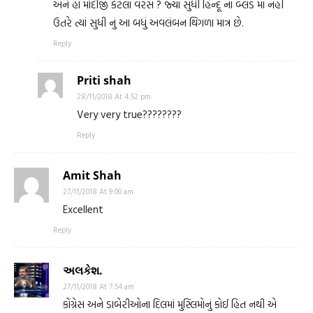
અને હા મોદીજી કેટલા વરસ ? જ્યાં સુધી હિન્દૂ ના બ્લડ માં નહીં
ઉતરે ત્યાં સુધી નું આ બધું અવલંબન થિગળા માત્ર છે.
Reply
Priti shah
28/11/2018 At 4:52 pm
Very very true????????
Reply
Amit Shah
27/11/2018 At 9:00 am
Excellent
Reply
અલકેશ.
27/11/2018 At 7:54 am
કોંગ્રેસ અને ડાબેરીઓના દિલમાં મુસ્લિમોનું કોઈ હિત નથી એ