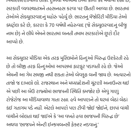
સરકારી વ્યવસ્થાતંત્રને તહસનહસ કરવા પર ઊતરી આવ્યા છે. ભારતમાં
તેઓએ સેક્યુલરવાદનું મહોરું પહેર્યું છે. ભારતનું મૅજોરિટી મીડિયા તેઓ
ક્ધટ્રોલ કરે છે, કારણ કે 70 વર્ષથી નહેરુવાદ (જે સેક્યુલરવાદનું બીજું
નામ છે) ને લીધે એમને ભારતમાં બનતી તમામ સરકારોએ છૂટો દૌર
આપ્યો છે.
આ સેક્યુલર મીડિયા એક તરફ મુસ્લિમોને હિન્દુઓ વિરુદ્ધ ઉશ્કેરતી રહે
છે તો બીજી તરફ હિન્દુઓમાં આપસમાં ફાટફૂટ પડાવતી રહે છે. જેઓ
એમની આ ગેમ સમજી નથી શકતા તેઓ બેવકૂફ બની જાય છે. અત્યારનો
તાજો જ દાખલો લો. રાજસ્થાન અને મધ્યપ્રદેશની ચૂંટણી અનાઉન્સ થઈ
એ પછી આ બેઉ રાજ્યોમાં ભાજપની સ્થિતિ કમજોર છે એવું ગાણું
રોજેરોજ આ મીડિયાવાળા ગાતા રહ્યા. હવે આપણને તો ઘરમાં બેઠાં બેઠાં
કંઈ ગતાગમ પડે નહીં. એટલે આપણે પણ ટીવી જોઈ જોઈને, છાપાં વાંચી
વાંચીને બોલતાં થઈ જઈએ કે ‘આ વખતે હવા ભાજપની વિરુદ્ધ છે’
અથવા ‘ભાજપને એન્ટી ઈન્કમબન્સી ફેક્ટર નડવાનું.’