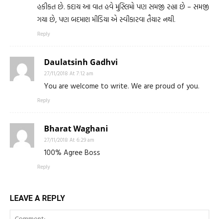
હકીકત છે. કદાચ આ વાત હવે મુસ્લિમો પણ સમજી રહ્યા છે – સમજી
ગયા છે, પણ બદમાશ મીડિયા એ સ્વીકારવા તૈયાર નથી.
Reply
Daulatsinh Gadhvi
27/11/2018 At 7:12 am
You are welcome to write. We are proud of you.
Reply
Bharat Waghani
27/11/2018 At 6:29 am
100% Agree Boss
Reply
LEAVE A REPLY