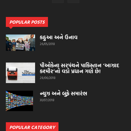
POPULAR POSTS
કઠુઆ અને ઉનાવ
26/05/2018
પીઓકેના સરપંચને પાકિસ્તાન ‘આઝાદ
કશ્મીર’નો વડો પ્રધાન ગણે છે!
28/06/2018
ન્યુઝ અને બુફે સમારંભ
30/07/2018
POPULAR CATEGORY