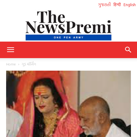
ગુજરાતી
हिन्दी
English
NewsPremi
Home
ગુડ મૉર્નિંગ
Gujarati