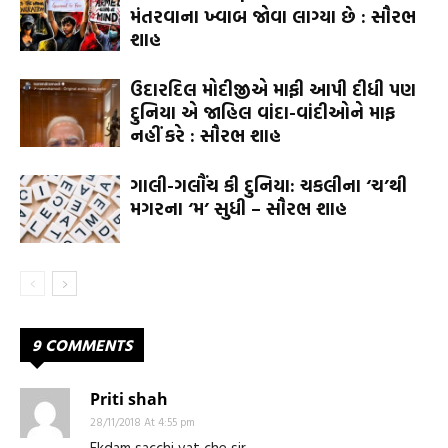
મંતરવાના ખ્વાબ જોવા લાગ્યા છે : સૌરભ
શાહ
ઉદારદિલ મોદીજીએ માફી આપી દીધી પણ
દુનિયા એ જાહિલ વાંદા-વાંદીઓને માફ
નહીં કરે : સૌરભ શાહ
ગાલી-ગલૌંચ કી દુનિયા: ચકલીના ‘ચ’થી
મગરના ‘મ’ સુધી – સૌરભ શાહ
9 COMMENTS
Priti shah
28/11/2018 At 4:55 pm
Ekdam sacchi vat che sir