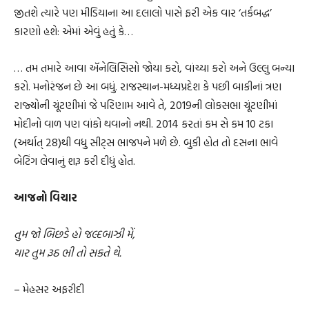
જીતશે ત્યારે પણ મીડિયાના આ દલાલો પાસે ફરી એક વાર ‘તર્કબદ્ધ’
કારણો હશે: એમાં એવું હતું કે…
… તમ તમારે આવા ઍનેલિસિસો જોયા કરો, વાંચ્યા કરો અને ઉલ્લુ બન્યા
કરો. મનોરંજન છે આ બધું. રાજસ્થાન-મધ્યપ્રદેશ કે પછી બાકીનાં ત્રણ
રાજ્યોની ચૂંટણીમાં જે પરિણામ આવે તે, 2019ની લોકસભા ચૂંટણીમાં
મોદીનો વાળ પણ વાંકો થવાનો નથી. 2014 કરતાં કમ સે કમ 10 ટકા
(અર્થાત્ 28)થી વધુ સીટ્સ ભાજપને મળે છે. બુકી હોત તો દસના ભાવે
બેટિંગ લેવાનું શરૂ કરી દીધું હોત.
આજનો વિચાર
તુમ જો બિછડે હો જલ્દબાઝી મેં,
યાર તુમ રૂઠ ભી તો સકતે થે.
– મેહસર અફરીદી