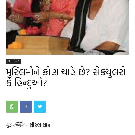
ગુડ મૉર્નિંગ
મુસ્લિમોને કોણ ચાહે છે? સેક્યુલરો
કે હિન્દુઓ?
ગુડ મૉર્નિંગ
–
સૌરભ શાહ