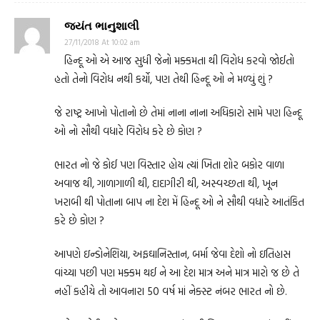
જયંત ભાનુશાલી
27/11/2018 At 10:02 am
હિન્દૂ ઓ એ આજ સુધી જેનો મક્કમતા થી વિરોધ કરવો જોઈતો
હતો તેનો વિરોધ નથી કર્યો, પણ તેથી હિન્દૂ ઓ ને મળ્યું શું ?
જે રાષ્ટ્ર આખો પોતાનો છે તેમાં નાના નાના અધિકારો સામે પણ હિન્દૂ
ઓ નો સૌથી વધારે વિરોધ કરે છે કોણ ?
ભારત નો જે કોઈ પણ વિસ્તાર હોય ત્યાં ખિતા શોર બકોર વાળા
અવાજ થી, ગાળાગાળી થી, દાદાગીરી થી, અસ્વચ્છતા થી, ખૂન
ખરાબી થી પોતાના બાપ ના દેશ મેં હિન્દૂ ઓ ને સૌથી વધારે આતંકિત
કરે છે કોણ ?
આપણે ઇન્ડોનેશિયા, અફઘાનિસ્તાન, બર્મા જેવા દેશો નો ઇતિહાસ
વાંચ્યા પછી પણ મક્કમ થઈ ને આ દેશ માત્ર અને માત્ર મારો જ છે તે
નહીં કહીયે તો આવનારા 50 વર્ષ માં નેક્સ્ટ નંબર ભારત નો છે.