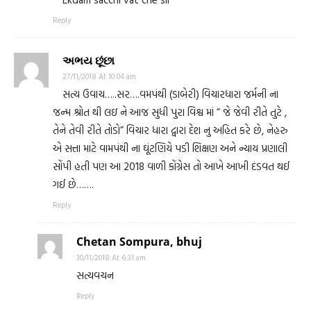
Reply
અભય છૂંછા
27/11/2018 At 10:04 am
સત્ય ઉવાચ…..સર….વમપંથી (ડાબેરી) વિચારધારા જર્મની ના
જન્મ શ્રોત થી લઇ ને આજ સુધી પુરા વિશ્વ માં ” જે જેવી રીતે તુટે ,
તેને તેવી રીતે તોડો” વિચાર ધારા દ્વારા દેશ નુ અહિત કરે છે, નેહરુ
એ સત્તા માટે વામપંથી ના ઘૂંટણિયે પડી શિક્ષણ અને ન્યાય પ્રણાલી
સોંપી હતી પણ આ 2018 વાળી કોંગ્રેસ તો આખે આખી દંડવત થઈ
ગઈ છે…….
Reply
Chetan Sompura, bhuj
30/11/2018 At 6:31 am
સત્યવચન
Reply