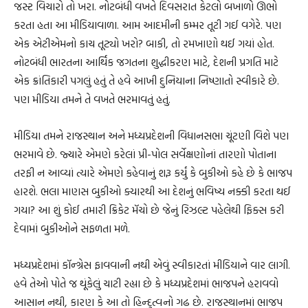
જસ્ટ વિચારો તો ખરા. નોટબંધી વખતે દિવસરાત કેટલો બખાળો ઊભો
કરતા હતા આ મીડિયાવાળા. આમ આદમીની કમ્મર તૂટી ગઈ વગેરે. પણ
એક એટીએમનો કાચ તૂટ્યો ખરો? બાકી, તો રમખાણો થઈ ગયાં હોત.
નોટબંધી ભારતના આર્થિક જગતના શુદ્ધીકરણ માટે, દેશની પ્રગતિ માટે
એક ક્રાંતિકારી પગલું હતું તે હવે આખી દુનિયાના નિષ્ણાતો સ્વીકારે છે.
પણ મીડિયા તમને તે વખતે ભરમાવતું હતું.
મીડિયા તમને રાજસ્થાન અને મધ્યપ્રદેશની વિધાનસભા ચૂંટણી વિશે પણ
ભરમાવે છે. જ્યારે એમણે કરેલાં પ્રી-પોલ સર્વેક્ષણોનાં તારણો પોતાના
તરફી ન આવ્યાં ત્યારે એમણે કહેવાનું શરૂ કર્યું કે બુકીઓ કહે છે કે ભાજપ
હારશે. ભલા માણસ બુકીઓ ક્યારથી આ દેશનું ભવિષ્ય નક્કી કરતા થઈ
ગયા? આ શું કોઈ તમારી ક્રિકેટ મૅચો છે જેનું રિઝલ્ટ પહેલેથી ફિક્સ કરી
દેવામાં બુકીઓને સફળતા મળે.
મધ્યપ્રદેશમાં કૉન્ગ્રેસ ફાવવાની નથી એવું સ્વીકારતાં મીડિયાને વાર લાગી.
હવે તેઓ પોતે જ થૂંકેલું ચાટી રહ્યા છે કે મધ્યપ્રદેશમાં ભાજપને હરાવવો
આસાન નથી, કારણ કે આ તો હિન્દુત્વનો ગઢ છે. રાજસ્થાનમાં ભાજપ