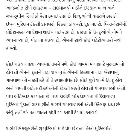
આજની તારીખે શાહરુખ – સલમાનથી માંડીને ઈરફાન ખાન અને
નવાઝુદ્દીન સિદ્દીકી પૈસા કમાઈ રહ્યા છે હિન્દુઓની ચાહતને કારણે.
ઈવન મુસ્લિમ ટૅક્સી ડ્રાયવરો, રિક્શા ડ્રાયવરો, દુકાનદારો, બિઝનેસમૅનો,
પ્રોફેશનલ્સ આ દેશમાં થ્રાઈવ થઈ રહ્યા છે, કારણ કે હિન્દુઓએ એમને
અપનાવ્યા છે, પોતાના ગણ્યા છે, એમની સાથે કોઈ વહેરોઆંતરો નથી
રાખ્યો.
કોઈ ગણ્યાંગાંઠ્યા અપવાદ તમને મળે. કોઈ ગામમાં માથાભારે મુસલમાનો
હોય તો એમની દુકાને નહીં જવાનું કે એમની રિક્શામાં નહીં બેસવાનું
ગામવાળાઓ નક્કી કરે તો તે સ્વાભાવિક છે. કોઈ ગુંડો જન્મે હિન્દુ હોય
અને ગામની બહેન-દીકરીઓની છેડતી કરતો હોય તો ગામવાળાઓ એનો
પણ બહિષ્કાર કરવાના છે. પણ ડાબેરી ઝોક ધરાવતા મીડિયાવાળા
મુસ્લિમ ગુંડાની બદમાશીને કારણે ગામવાળાઓ એની ખિલાફ થયા છે
એવું નહીં કહે. આ વાતને કોમી રંગ આપી દેવામાં આવશે.
ડાબેરી સેક્યુલરોને શું મુસ્લિમો માટે પ્રેમ છે? ના. તેઓ મુસ્લિમોને