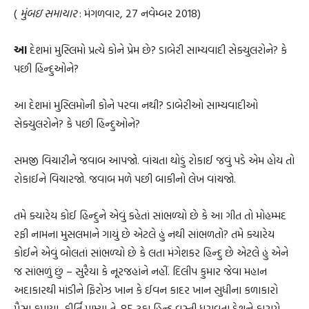
(
મુંબઇ સમાચાર
: મંગળવાર, 27 નવેમ્બર 2018)
આ
દેશમાં મુસ્લિમો પ્રત્યે કોને પ્રેમ છે? ડાબેરી સામ્યવાદી સેક્યુલરોને? કે
પછી હિન્દુઓને?
આ દેશમાં મુસ્લિમોની કોને પરવા નથી? ડાબેરીઓ સામ્યવાદીઓ
સેક્યુલરોને? કે પછી હિન્દુઓને?
સમજી વિચારીને જવાબ આપજો. વાંચતા થોડું રોકાઈ જવું પડે એમ હોય તો
રોકાઈને વિચારજો. જવાબ મળે પછી બાકીનો લેખ વાંચજો.
તમે ક્યારેય કોઈ હિન્દુને એવું કહેતાં સાંભળ્યો છે કે આ ગીત તો મોહમ્મદ
રફી નામના મુસલમાને ગાયું છે એટલે હું નથી સાંભળતો? તમે ક્યારેય
કોઈને એવું બોલતાં સાંભળ્યો છે કે લતા મંગેશકર હિન્દુ છે એટલે હું એને
જ સાંભળું છું – સુરૈયા કે નૂરજહાંને નહીં. દિલીપ કુમાર જેવા મહાન
અદાકારથી માંડીને ફિરોઝ ખાન કે ઈવન કાદર ખાન સુધીના કળાકારો
પૈસા કમાયા, કીર્તિ પામ્યા તે .85 ટકા હિન્દુ વસ્તી ધરાવતા દેશને કારણે.