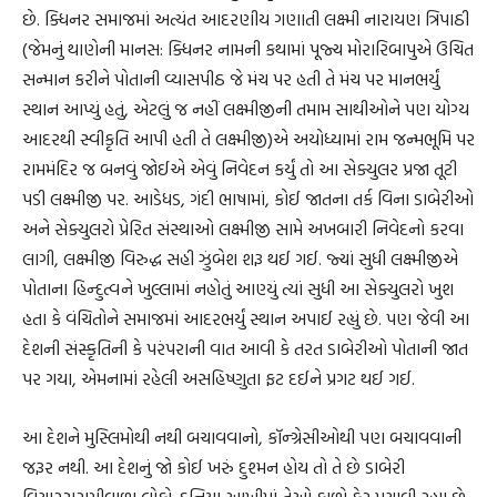
છે. ક્ધિનર સમાજમાં અત્યંત આદરણીય ગણાતી લક્ષ્મી નારાયણ ત્રિપાઠી
(જેમનું થાણેની માનસ: ક્ધિનર નામની કથામાં પૂજ્ય મોરારિબાપુએ ઉચિત
સન્માન કરીને પોતાની વ્યાસપીઠ જે મંચ પર હતી તે મંચ પર માનભર્યું
સ્થાન આપ્યું હતું, એટલું જ નહીં લક્ષ્મીજીની તમામ સાથીઓને પણ યોગ્ય
આદરથી સ્વીકૃતિ આપી હતી તે લક્ષ્મીજી)એ અયોધ્યામાં રામ જન્મભૂમિ પર
રામમંદિર જ બનવું જોઈએ એવું નિવેદન કર્યું તો આ સેક્યુલર પ્રજા તૂટી
પડી લક્ષ્મીજી પર. આડેધડ, ગંદી ભાષામાં, કોઈ જાતના તર્ક વિના ડાબેરીઓ
અને સેક્યુલરો પ્રેરિત સંસ્થાઓ લક્ષ્મીજી સામે અખબારી નિવેદનો કરવા
લાગી, લક્ષ્મીજી વિરુદ્ધ સહી ઝુંબેશ શરૂ થઈ ગઈ. જ્યાં સુધી લક્ષ્મીજીએ
પોતાના હિન્દુત્વને ખુલ્લામાં નહોતું આણ્યું ત્યાં સુધી આ સેક્યુલરો ખુશ
હતા કે વંચિતોને સમાજમાં આદરભર્યું સ્થાન અપાઈ રહ્યું છે. પણ જેવી આ
દેશની સંસ્કૃતિની કે પરંપરાની વાત આવી કે તરત ડાબેરીઓ પોતાની જાત
પર ગયા, એમનામાં રહેલી અસહિષ્ણુતા ફટ દઈને પ્રગટ થઈ ગઈ.
આ દેશને મુસ્લિમોથી નથી બચાવવાનો, કૉન્ગ્રેસીઓથી પણ બચાવવાની
જરૂર નથી. આ દેશનું જો કોઈ ખરું દુશ્મન હોય તો તે છે ડાબેરી
વિચારસરણીવાળા લોકો. દુનિયા આખીમાં તેઓ કાળો કેર મચાવી રહ્યા છે,