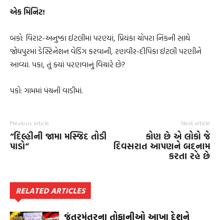
એક મિનિટ!
બકો: વિરાટ-અનુષ્કા ઈટલીમાં પરણ્યાં, પ્રિયંકા ચોપરા નિકની સાથે
જોધપુરમાં ડેસ્ટિનેશન વેડિંગ કરવાની, રણવીર-દીપિકા ઈટલી પરણીને
આવ્યાં. પકા, તું ક્યાં પરણવાનું વિચારે છે?
પકો: ગામમાં પંચની વાડીમાં.
Previous article
Next article
“દિલ્હીની જામા મસ્જિદ તોડી
કોણ છે એ લોકો જે
પાડો”
દિવસરાત આપણને બદનામ
કરતા રહે છે
RELATED ARTICLES
જંતરમંતરના તોફાનીઓ આખા દેશને