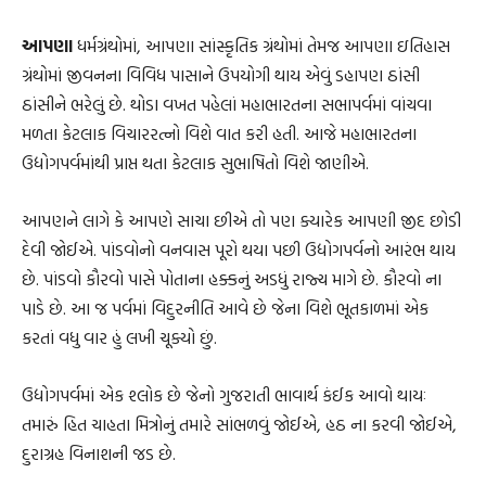
આપણા
ધર્મગ્રંથોમાં, આપણા સાંસ્કૃતિક ગ્રંથોમાં તેમજ આપણા ઇતિહાસ
ગ્રંથોમાં જીવનના વિવિધ પાસાને ઉપયોગી થાય એવું ડહાપણ ઠાંસી
ઠાંસીને ભરેલું છે. થોડા વખત પહેલાં મહાભારતના સભાપર્વમાં વાંચવા
મળતા કેટલાક વિચારરત્નો વિશે વાત કરી હતી. આજે મહાભારતના
ઉદ્યોગપર્વમાંથી પ્રાપ્ત થતા કેટલાક સુભાષિતો વિશે જાણીએ.
આપણને લાગે કે આપણે સાચા છીએ તો પણ ક્યારેક આપણી જીદ છોડી
દેવી જોઈએ. પાંડવોનો વનવાસ પૂરો થયા પછી ઉદ્યોગપર્વનો આરંભ થાય
છે. પાંડવો કૌરવો પાસે પોતાના હક્કનું અડધું રાજ્ય માગે છે. કૌરવો ના
પાડે છે. આ જ પર્વમાં વિદુરનીતિ આવે છે જેના વિશે ભૂતકાળમાં એક
કરતાં વધુ વાર હું લખી ચૂક્યો છું.
ઉદ્યોગપર્વમાં એક શ્લોક છે જેનો ગુજરાતી ભાવાર્થ કંઈક આવો થાયઃ
તમારું હિત ચાહતા મિત્રોનું તમારે સાંભળવું જોઈએ, હઠ ના કરવી જોઈએ,
દુરાગ્રહ વિનાશની જડ છે.