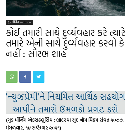
ગુડ મૉર્નિંગ exclusive
કોઈ તમારી સાથે દુર્વ્યવહાર કરે ત્યારે
તમારે એની સાથે દુર્વ્યવહાર કરવો કે
નહીં : સૌરભ શાહ
(ગુડ મૉર્નિંગ એક્સક્લુસિવ : ભાદરવા સુદ નોમ વિક્રમ સંવત ૨૦૭૭.
મંગળવાર, ૧૪ સપ્ટેમ્બર ૨૦૨૧)