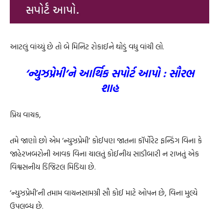
આટલું વાંચ્યું છે તો બે મિનિટ રોકાઈને થોડું વધુ વાંચી લો.
‘ન્યુઝપ્રેમી’ને આર્થિક સપોર્ટ આપો : સૌરભ
શાહ
પ્રિય વાચક,
તમે જાણો છો એમ ‘ન્યુઝપ્રેમી’ કોઈપણ જાતના કૉર્પોરેટ ફન્ડિંગ વિના કે
જાહેરખબરોની આવક વિના ચાલતું કોઈનીય સાડીબારી ન રાખતું એક
વિશ્વસનીય ડિજિટલ મિડિયા છે.
‘ન્યુઝપ્રેમી’ની તમામ વાચનસામગ્રી સૌ કોઈ માટે ઓપન છે, વિના મુલ્યે
ઉપલબ્ધ છે.