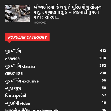
બૅન્ગલોરમાં જે થયું તે મુસ્લિમોનું તોફાન
હતું, રમખાણ હતું કે આતંકવાદી હુમલો
હતો : સૌરભ...
13/08/2020
POPULAR CATEGORY
612
ગુડ મૉર્નિંગ
284
તડકભડક
282
ગુડ મૉર્નિંગ classics
230
લાઉડમાઉથ
66
ગુડ મૉર્નિંગ exclusive
58
ન્યુઝ વ્યુઝ
52
પ્રિય ન્યુઝપ્રેમી
40
ન્યુઝપ્રેમી video
16
આજનો તંત્રીલેખ: #2MinuteEdit