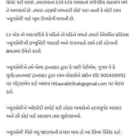
ક્રિયેટ કરી શકશે. તમારામાંના દરેકે દરેક વાચકનો સ્વૈચ્છિક સહયોગ મળે
તે આવકાર્ય છે. તમારા તરફથી મળનારી કોઈ પણ નાની કે મોટી રકમ
‘ન્યુઝપ્રેમી’ માટે ખૂબ ઉપયોગી થવાની છે.
દર એક-બે અઠવાડિયે કે મહિને-બે મહિને મળતો તમારો નિયમિત પ્રતિસાદ
‘ન્યુઝપ્રેમી’ની ઇમ્યુનિટી વધારશે અને ઝંઝાવાતો સામે ટકી રહેવાની
ક્ષમતામાં ઉમેરો કરશે.
‘ન્યુઝપ્રેમી’ને તમે બેન્ક ટ્રાન્સફર દ્વારા કે પછી પેટીએમ, ગુગલ પે કે
યુપીcomઆઈ ટ્રાન્સફર દ્વારા રકમ મોકલીને સ્ક્રીન શૉટ 9004099112
પર વૉટ્સએપ કરો અથવા HiSaurabhShah@gmail.com પર મેઇલ
કરો.
‘ન્યુઝપ્રેમી’ને ઑલરેડી સપોર્ટ કરી રહેલા વાચકોનો હ્રદયપૂર્વક આભાર
અને સૌ કોઈ માટે સદભાવ તથા શુભેચ્છાઓ.
‘ન્યુઝપ્રેમી’ વિશે વધુ જાણવાની ઇચ્છા થાય તો આ લિન્ક ક્લિક કરો :