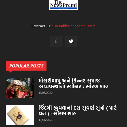
Contact us:
hisaurabhshah@gmail.com
POPULAR POSTS
મોરારીબાપુ અને કિન્નર સમાજ —
અવ્યવસ્થાનો સ્વીકાર : સૌરભ શાહ
31/05/2020
જિંદગી જીવવાનાં દસ સુવર્ણ સૂત્રો ( પાર્ટ
વન ) : સૌરભ શાહ
30/06/2020