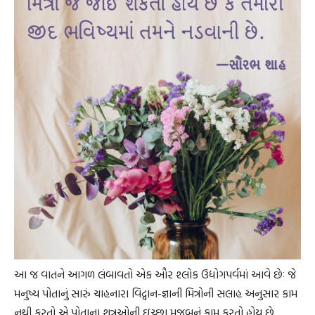
આ જ વાતને આગળ લંબાવતો એક ઔર શ્લોક ઉદ્યોગપર્વમાં આવે છેઃ જે
મનુષ્ય પોતાનું સારું ચાહનારા વિદ્વાન-જ્ઞાની મિત્રોની સલાહ અનુસાર કામ
નથી કરતો એ પોતાના શત્રુઓની ઇચ્છા મુજબનું કામ કરતો હોય છે.