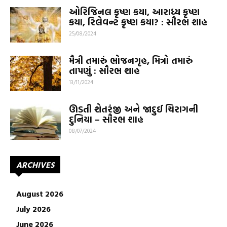
ઓરિજિનલ કૃષ્ણ કયા, આરાધ્ય કૃષ્ણ
કયા, રિલેવન્ટ કૃષ્ણ કયા? : સૌરભ શાહ
25/08/2024
મૈત્રી તમારું ભોજનગૃહ, મિત્રો તમારું
તાપણું : સૌરભ શાહ
13/11/2024
ઊડતી શેતરંજી અને જાદુઈ ચિરાગની
દુનિયા – સૌરભ શાહ
08/07/2024
ARCHIVES
August 2026
July 2026
June 2026