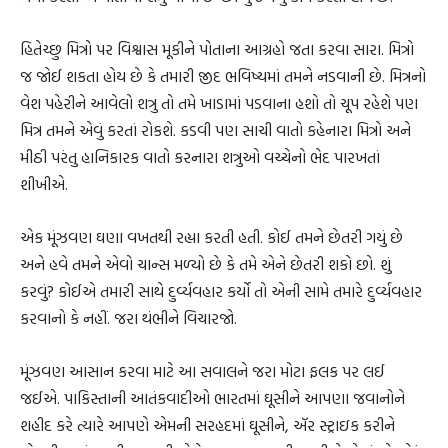
હિતેચ્છુ મિત્રો પર વિશ્વાસ મૂકીને પોતાના આગ્રહો જતા કરવા સારા. મિત્રો
જ જોઈ શકતા હોય છે કે તમારી જીદ ભવિષ્યમાં તમને નડવાની છે. મિત્રનો
વેશ પહેરીને આવેલો શત્રુ તો તમે ખાડામાં પડવાના હશો તો ચૂપ રહેશે પણ
મિત્ર તમને એવું કરતાં રોકશે. કડવી પણ સાચી વાતો કહેનારા મિત્રો અને
મીઠી પરંતુ હાનિકારક વાતો કરનારા શત્રુઓ વચ્ચેનો ભેદ પારખતાં
શીખીએ.
એક મૂંઝવણ ઘણા વખતથી રહ્યા કરતી હતી. કોઈ તમને છેતરી ગયું છે
અને હવે તમને એવો ચાન્સ મળ્યો છે કે તમે એને છેતરી શકો છો. શું
કરવું? કોઈએ તમારી સાથે દુર્વ્યવહાર કર્યો તો એની સામે તમારે દુર્વ્યવહાર
કરવાનો કે નહીં. જરા થંભીને વિચારજો.
મૂંઝવણ આસાન કરવા માટે આ સવાલને જરા મોટા ફલક પર લઈ
જઈએ. પાકિસ્તાની આતંકવાદીઓ ભારતમાં ઘૂસીને આપણા જવાનોને
શહીદ કરે ત્યારે આપણે એમની સરહદમાં ઘૂસીને, ઍર સ્ટ્રાઇક કરીને