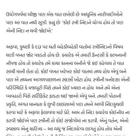
ઉદ્યોગપર્વમાં બીજી પણ એક વાત લખેલી છે આધુનિક નારીવાદીઓને
પણ આ વાત નથી સૂઝી. કહ્યું છેઃ ‘કોઈ સ્ત્રી નિંદાને યોગ્ય હોય તો પણ
એની નિંદા ન થવી જોઈએ.’
અફવા, કૂથલી કે દારૂ પર થતી બહેકીબહેકી વાતોમાં સ્ત્રીનિંદાનો વિષય
ઘણી વખત જોર પકડતો હોય છે. ક્યારેક એ તમારી ફૅન્ટસી કે કલ્પનાની
નીપજ હોય તો ક્યારેક તમે કાચા કાનના બનીને જે કંઈ કહેવાય તે વાત
સાચી માની લેતા હો. કોઈ વખત ખરેખર કોઈ વાતમાં તથ્ય હોય એવું બને
પણ એ તથ્યના આગળપાછળના સંદર્ભો ખોટા હોય. સ્ત્રીની મનોદશા એની
પરિસ્થિતિ કે મજબૂરી વિશે તમને કોઈ ખ્યાલ ન હોય. અને તમે એના
વ્યવહારો વિશે સર્ટિફિકેટ ફાડતા થઈ જાઓ એવું બને. તમારી પોતાની
પ્રકૃતિ, અંગત માન્યતા કે છુપી લાલસાઓ પણ તમને આવી નિંદાકૂથલી
કરવા માટે કે અફવા ફેલાવવા માટે પ્રેરે. આમ તો નિંદા ક્યારેય કોઈનીય ના
કરવી જોઈએ પણ સ્ત્રીની તો કોઈ સંજોગોમાં ના કરવી. એનું વર્તન, એનો
સ્વભાવ એનું ચારિત્ર્ય – આ બધું જ નિંદાયોગ્ય લાગતું હોય તોય એની