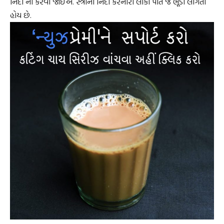
નિંદા ના કરવી જોઈએ. સ્ત્રીની નિંદા કરનારા લોકો પોતે જ ભૂંડા લાગતા
હોય છે.