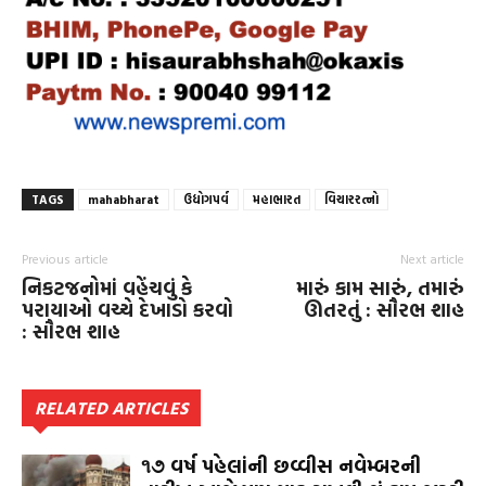
TAGS
mahabharat
ઉદ્યોગપર્વ
મહાભારત
વિચારરત્નો
Previous article
Next article
નિકટજનોમાં વહેંચવું કે
મારું કામ સારું, તમારું
પરાયાઓ વચ્ચે દેખાડો કરવો
ઊતરતું : સૌરભ શાહ
: સૌરભ શાહ
RELATED ARTICLES
૧૭ વર્ષ પહેલાંની છવ્વીસ નવેમ્બરની