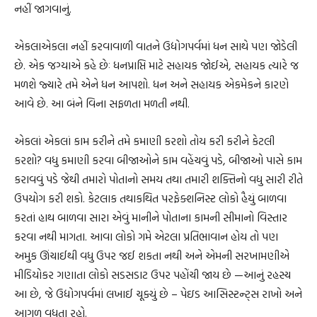
નહીં જાગવાનું.
એકલાએકલા નહીં કરવાવાળી વાતને ઉદ્યોગપર્વમાં ધન સાથે પણ જોડેલી
છે. એક જગ્યાએ કહે છેઃ ધનપ્રાપ્તિ માટે સહાયક જોઈએ, સહાયક ત્યારે જ
મળશે જ્યારે તમે એને ધન આપશો. ધન અને સહાયક એકમેકને કારણે
આવે છે. આ બંને વિના સફળતા મળતી નથી.
એકલાં એકલાં કામ કરીને તમે કમાણી કરશો તોય કરી કરીને કેટલી
કરશો? વધુ કમાણી કરવા બીજાઓને કામ વહેંચવું પડે, બીજાઓ પાસે કામ
કરાવવું પડે જેથી તમારો પોતાનો સમય તથા તમારી શક્તિનો વધુ સારી રીતે
ઉપયોગ કરી શકો. કેટલાક તથાકથિત પરફેક્શનિસ્ટ લોકો હૈયું બાળવા
કરતાં હાથ બાળવા સારા એવું માનીને પોતાના કામની સીમાનો વિસ્તાર
કરવા નથી માગતા. આવા લોકો ગમે એટલા પ્રતિભાવાન હોય તો પણ
અમુક ઊંચાઈથી વધુ ઉપર જઈ શકતા નથી અને એમની સરખામણીએ
મીડિયોકર ગણાતા લોકો સડસડાટ ઉપર પહોંચી જાય છે —આનું રહસ્ય
આ છે, જે ઉદ્યોગપર્વમાં લખાઈ ચૂક્યું છે – પેઇડ આસિસ્ટન્ટ્સ રાખો અને
આગળ વધતા રહો.