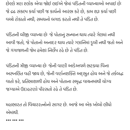
છેલ્લે ત્રણ શ્લોક એવા જોઈ લઈએ જેમાં પંડિતની વ્યાખ્યાઓ અપાઈ છેઃ
જે દ્રઢ સંકલ્પ કર્યા પછી જ કાર્યનો આરંભ કરે છે, કામ શરૂ કર્યા પછી
વચ્ચે રોકાતો નથી, સમયનો બગાડ કરતો નથી તે પંડિત છે.
પંડિતની બીજી વ્યાખ્યા છેઃ જે પોતાનું સન્માન થાય ત્યારે ગેલમાં નથી
આવી જતો, જે પોતાનો અનાદર થાય ત્યારે ગ્લાનિમાં ડૂબી નથી જતો અને
જે ગંગાજળની જેમ હંમેશાં નિર્લેપ રહે છે તે પંડિત છે.
પંડિતની ત્રીજી વ્યાખ્યા છેઃ જેની વાણી આડેઅવળે ભટક્યા વિના
અસ્ખલિત વહી જાય છે, જેની વર્ણનશક્તિ અદ્‌ભુત હોય અને જે તર્કબદ્ધ
વાતો કરે, પ્રતિભાશાળી હોય અને પોતાના સમૃદ્ધ વાચનમાંથી યોગ્ય
જગ્યાએ ઉદાહરણો પીરસતો રહે તે પંડિત છે.
મહાભારત તો વિચારરત્નોનો સાગર છે. આજે આ એક ખોબો લીધો
એમાંથી.
••• ••• •••