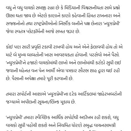
વધુ ને વધુ વાચકો સમજી રહ્યા છે કે મિડિયાની વિશ્વસનીયતા સામે પ્રશ્નો
ઊભા થતા જાય છે એટલે કાણાને કાણો કહેવાની હિંમત રાખનારા અને
સજ્જનોનો તથા રાષ્ટ્રપ્રેમીઓનો નિર્ભીક બનીને પક્ષ લેનારા ‘ન્યુઝપ્રેમી’
જેવા સ્વતંત્ર પ્લેટફૉર્મની આજે સખત જરૂર છે.
કોઈ પણ સારી પ્રવૃત્તિ ટકાવી રાખવી હોય અને એને ફેલાવવી હોય તો એ
માટે બે મુખ્ય બાબતોની ખાસ આવશ્યકતા હોવાની. પરસેવો અને પૈસો.
‘ન્યુઝપ્રેમી’ને હજારો વાચકોમાંથી લાખો અને લાખોમાંથી કરોડો સુધી લઈ
જવાની મહેનત વન પેન આર્મી એવા પત્રકાર સૌરભ શાહ દ્વારા થઈ રહી
છે. પૈસાની અપેક્ષા તમારે પૂરી કરવાની છે.
તમારા સપોર્ટની આશાએ ‘ન્યુઝપ્રેમી’ના દરેક આર્ટિકલમાં જાહેરખબરોની
જગ્યાએ અપીલની સૂચના/લિન્ક મૂકાય છે.
‘ન્યુઝપ્રેમી’ તમારા સ્વૈચ્છિક આર્થિક સપોર્ટથી અડીખમ રહી શકશે, વધુ
વાચકો સુધી પહોંચી શકશે અને નિયમિત ધોરણે સમૃદ્ધ વાચનસામગ્રી