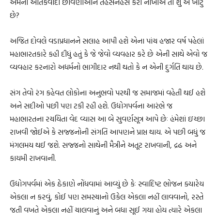
એમની આતંકવાદી છાવણીઓને તહસનહસ કરી નાખીએ તો શું એ ખોટું
છે?
અજિત દોવલે વડાપ્રધાનને સલાહ આપી હશે એના પાંચ હજાર વર્ષ પહેલાં
મહાભારતકારે કહી દીધું હતું કે જે જેવો વ્યવહાર કરે છે એની સાથે એવો જ
વ્યવહાર કરનારો અધર્મનો ભાગીદાર નથી થતો કે ન એની દુર્ગતિ થાય છે.
સંગ તેવો રંગ કહેવત લોકોના અનુભવો પરથી જ સમાજમાં વહેતી થઈ હશે
અને સદીઓ પછી પણ ટકી રહી હશે. ઉદ્યોગપર્વના આરંભે જ
મહાભારતના રચયિતા વેદ વ્યાસ આ બે સુવર્ણસૂત્ર આપે છેઃ હંમેશાં ઇચ્છા
રાખવી જોઈએ કે સજ્જનોની સંગતિ આપણને પ્રાપ્ત થાય. એ પછી બધું જ
મંગલમય થઈ જશે. સજ્જનો સાથેની મૈત્રીને અતૂટ રાખવાની, દ્રઢ અને
કાયમી રાખવાની.
ઉદ્યોગપર્વમાં એક ઠેકાણે નોંધવામાં આવ્યું છે કેઃ સ્વાદિષ્ટ ભોજન ક્યારેય
એકલા ન કરવું, કોઈ પણ સમસ્યાનો ઉકેલ એકલા નહીં લાવવાનો, રસ્તે
જતી વખતે એકલા નહીં ચાલવાનું અને બધા સૂઈ ગયા હોય ત્યારે એકલા