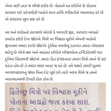
એના પછી તરત જ બીજો શ્લોક છેઃ પોતાનો મત છોડીને જે પોતાના
કલ્યાણ માટે કહેવાયેલી વાતોને સત્ય તરીકે સ્વીકારીને આત્મસાત્ કરે છે
એ સંસારમાં સુખ પ્રાપ્ત કરે છે.
આ બંને શ્લોકનો સરવાળો એટલો કે આપણી જીદ, આપણા આગ્રહો
ક્યારેક છોડી દેવા જોઈએ. મિત્રો પર વિશ્વાસ મૂકીને એમની વાતોનો
જીવનમાં અમલ કરવો જોઈએ. દુનિયા આખીનું ડહાપણ તમારા એકલામાં
ભરેલું છે એવો ભ્રમ અને અહંકાર છોડીને બીજાઓના દ્રષ્ટિકોણથી પણ
દુનિયા નિહાળવી જોઈએ. તમારું હિત ઈચ્છનારા તમારા મિત્રો તમને જે કંઈ
કહેતા હોય છે તે તમારા ભલા ખાતર જ કહે છે. તમે જ્યારે તમારી ધૂનમાં
આગળપાછળનું જોયા વિના દોટ મૂકો છો ત્યારે આવા મિત્રો જ તમને
અકસ્માતમાંથી ઉગારી લેતા હોય છે.