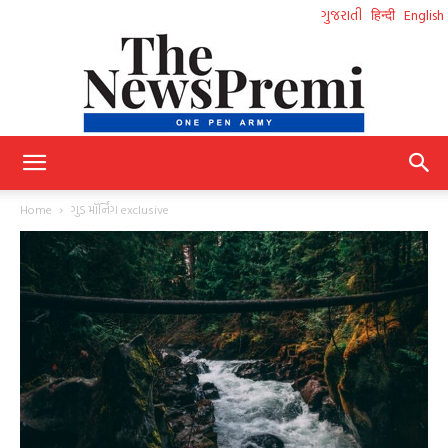
ગુજરાતી
हिन्दी
English
NewsPremi
Home
ગુડ મૉર્નિંગ exclusive
Gujarati