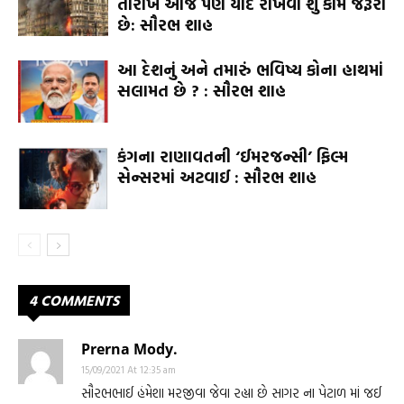
તારીખ આજે પણ યાદ રાખવી શું કામ જરૂરી
છે: સૌરભ શાહ
આ દેશનું અને તમારું ભવિષ્ય કોના હાથમાં
સલામત છે ? : સૌરભ શાહ
કંગના રાણાવતની ‘ઈમરજન્સી’ ફિલ્મ
સેન્સરમાં અટવાઈ : સૌરભ શાહ
4 COMMENTS
Prerna Mody.
15/09/2021 At 12:35 am
સૌરભભાઈ હંમેશા મરજીવા જેવા રહ્યા છે સાગર ના પેટાળ માં જઈ