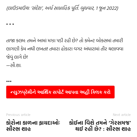
(લાઉડમાઉથઃ ‘સંદેશ’, અર્ધ સાપ્તાહિક પૂર્તિ. બુધવાર, 1 જૂન 2022)
• • •
તાજા કલમ: તમને આમાં મઝા પડી રહી છે? તો કમેન્ટ બોક્સમાં તમારી
લાગણી કેમ નથી લખતા! તમારા હોંકારા વગર અંધારામાં તીર ચલાવવા
જેવું લાગે છે!
—સૌ.શા.
•••
ન્યુઝપ્રેમીને આર્થિક સપોર્ટ આપવા અહીં ક્લિક કરો
Previous article
Next article
કોરોના કાળના ફાયદાઓઃ
કોઈના વિશે તમને ‘ગેરસમજ’
સૌરભ શાહ
થઈ રહી છે? : સૌરભ શાહ