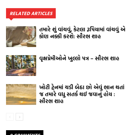
RELATED ARTICLES
તમારે શું વાંચવું, કેટલા રૂપિયામાં વાંચવું એ
કોણ નક્કી કરશે: સૌરભ શાહ
વૃક્ષપ્રેમીઓને ખુલ્લો પત્ર – સૌરભ શાહ
ખોટી ટ્રેનમાં ચડી બેઠા છો એવું ભાન થતાં
જ તમારે વધુ સતર્ક થઈ જવાનું હોય :
સૌરભ શાહ