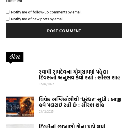
comment
Notify me of follow-up comments by email.
Notify me of new posts by email.
લેટેસ્ટ
સ્વામી રામદેવના યોગગ્રામમાં પહેલા
દિવસનો અનુભવ કેવો રહ્યો : સૌરભ શાહ
02/04/2022
વિવેક અગ્નિહોત્રીથી ‘ધુરંધર’ સુધી : બાજી
હવે પલટાઈ રહી છે : સૌરભ શાહ
23/12/2025
દિલ્હીનાં રમખાણો કોના પાપે થયાં