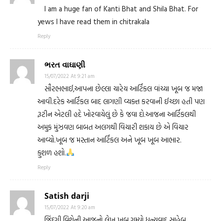
I am a huge fan of Kanti Bhat and Shila Bhat. For
yews I have read them in chitrakala
Reply
ભરત વાઘાણી
15/07/2022 At 9:21 am
સૌરભભાઈ,આપના છેલ્લા ચારેય આર્ટિકલ વાંચ્યા ખૂબ જ મજા
આવી.દરેક આર્ટિકલ બાદ લાગણી વ્યક્ત કરવાની ઈચ્છા હતી પણ
રૂટીન એટલી હદે ખોરવાયેલું છે કે જવા દો.આજના આર્ટિકલથી
અમુક મુંઝવણ બાબત અલગથી વિચારી શકાય છે એ વિચાર
આવ્યો.ખૂબ જ મસ્તાન આર્ટિકલ અને ખૂબ ખૂબ આભાર.
કુશળ હશો.
Reply
Satish darji
15/07/2022 At 9:20 am
જિંદગી વિશેની આજનો લેખ ખૂબ ગમ્યો ધન્યવાદ સાહેબ.