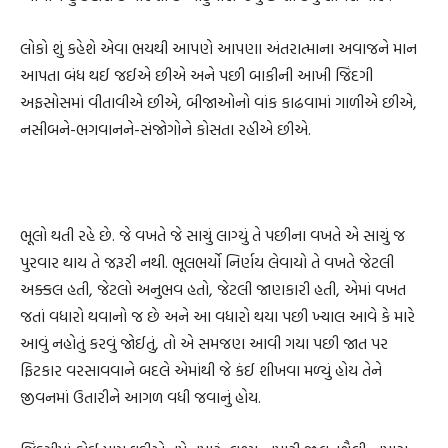
લોકો શું કહેશે એવા ભયથી આપણે આપણા અંતરાત્માના અવાજને માન
આપતા બંધ થઈ જઈએ છીએ અને પછી બાકીની આખી જિંદગી
અફસોસમાં વીતાવીએ છીએ, બીજાઓનો વાંક કાઢવામાં ગાળીએ છીએ,
નસીબને-ભગવાનને-સંજોગોને કોસતા રહીએ છીએ.
ભૂલો થતી રહે છે. જે વખતે જે સાચું લાગ્યું તે પછીના વખતે એ સાચું જ
પુરવાર થાય તે જરૂરી નથી. ભૂલભર્યો નિર્ણય લેવાયો તે વખતે જેટલી
અક્કલ હતી, જેટલો અનુભવ હતો, જેટલી જાણકારી હતી, એમાં વખત
જતાં વધારો થવાનો જ છે અને આ વધારો થયા પછી ખ્યાલ આવે કે મારે
આવું નહોતું કરવું જોઈતું, તો એ સમજણ આવી ગયા પછી જાત પર
ફિટકાર વરસાવવાને બદલે એમાંથી જે કંઈ શીખવા મળ્યું હોય તેને
જીવનમાં ઉતારીને આગળ વધી જવાનું હોય.