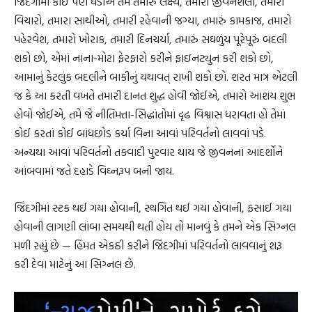
જિંદગીમાં કોઈ પણ ઘડીએ તમે તમારું લક્ષ્ય, તમારી જીવનશૈલી, તમારા
વિચારો, તમારા સાથીઓ, તમારી રહેવાની જગ્યા, તમારું કામકાજ, તમારો
પહેરવેશ, તમારો ખોરાક, તમારી દિનચર્યા, તમારું સઘળુંય પૂરેપૂરું બદલી
શકો છો, એમાં નાના-મોટા ફેરફારો કરીને ફાઇનટ્યુન કરી શકો છો,
આમાનું કેટલુંક બદલીને બાકીનું યથાવત્ રાખી શકો છો. શરત માત્ર એટલી
જ કે આ કરતી વખતે તમારી દાનત શુદ્ધ હોવી જોઈએ, તમારો આશય શુભ
હોવો જોઈએ, તમે જે નીતિમત્તા-સિદ્ધાંતોમાં દૃઢ વિશ્વાસ ધરાવતા હો તેમાં
કોઈ કરતાં કોઈ બાંધછોડ કર્યા વિના આવાં પરિવર્તનો લાવવાં પડે.
અન્યથા આવાં પરિવર્તનો તકવાદી પુરવાર થાય જે જીવનનાં આદર્શોને
આંબવામાં જતે દહાડે વિઘ્નરૂપ બની જાય.
જિંદગીમાં સ્ટક થઈ ગયા હોવાની, સ્થગિત થઈ ગયા હોવાની, ફસાઈ ગયા
હોવાની લાગણી લાંબા સમયથી થતી હોય તો માનવું કે તમને એક સિગ્નલ
મળી રહ્યું છે — હિંમત એકઠી કરીને જિંદગીમાં પરિવર્તનો લાવવાનું શરૂ
કરી દેવા માટેનું આ સિગ્નલ છે.