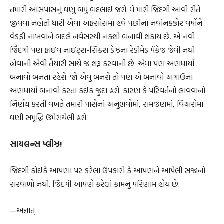
તમારી આસપાસનું ઘણું બધું બદલાઈ જશે. મેં મારી જિંદગી આવી રીતે
જીવવા નહોતી ધારી એવા અફસોસમાં હવે પછીનાં નવાંનક્કોર વર્ષોને
વેડફી નાખવાને બદલે નવેસરથી નક્શો બનાવી શકાય છે. એ નવી
જિંદગી પણ ફાઇવ નાઇટ્સ-સિક્સ ડેઝના રેડીમેડ પૅકેજ જેવી નથી
હોવાની એવી તૈયારી સાથે જ શરૂ કરવાની છે. એમાં પણ અણધાર્યા
બનાવો બનતા રહેશે. જો એવું બનશે તો પણ એ બનાવો અગાઉના
અણધાર્યા બનાવો કરતાં કંઈક જુદા હશે. કારણ કે પરિવર્તનો લાવવાનો
નિર્ણય કરતી વખતે તમારી પાસેનાં અનુભવોમાં, સમજણમાં, વિચારોમાં
ઘણી સમૃદ્ધિ ઉમેરાયેલી હશે.
સાયલન્સ પ્લીઝ!
જિંદગી કોઈકે આપણા પર કરેલા ઉપકારો કે આપણને આપેલી સજાનો
સરવાળો નથી. જિંદગી આપણે કરેલાં કામનું પરિણામ હોય છે.
—અજ્ઞાત્