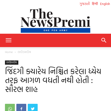
ગુજરાતી
हिन्दी
English
NewsPremi
Home
લાઉડમાઉથ
લાઉડમાઉથ
Gujarati
જિંદગી ક્યારેય નિશ્ચિત કરેલા ધ્યેય
તરફ આગળ વધતી નથી હોતી :
સૌરભ શાહ