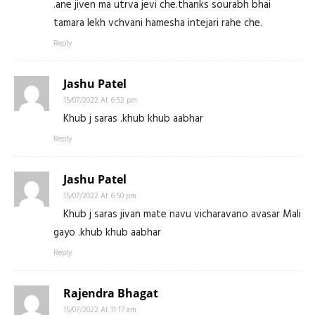
.ane jiven ma utrva jevi che.thanks sourabh bhai
tamara lekh vchvani hamesha intejari rahe che.
Reply
Jashu Patel
15/07/2022 At 6:52 pm
Khub j saras .khub khub aabhar
Reply
Jashu Patel
15/07/2022 At 6:50 pm
Khub j saras jivan mate navu vicharavano avasar Mali
gayo .khub khub aabhar
Reply
Rajendra Bhagat
15/07/2022 At 11:17 am