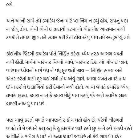
હશે.
અને આની સામે તમે ક્યારેય જેના માટે પ્લાનિંગ ન કર્યું હોય, સપનું પણ
ન જોયું હોય, એવી એવી લાભદાયી ઘટનાઓ એકાએક આસમાનમાંથી
ટપકીને તમારા જીવનને ન્યાલ કરી દેતી હોય એવું પણ તમે અનુભવ્યું હશે.
કોઈનીય જિંદગી ક્યારેય પોતે નિશ્ચિત કરેલા ધ્યેય તરફ આગળ વધતી
નથી હોતી. માર્ગમાં વારંવાર વિઘ્નો આવે, વારંવાર દિશાઓ ખોવાઈ જાય,
વારંવાર ધ્યેયનો માર્ગ વધુ ને વધુ દૂર થતો જાય — નિશ્ચિત સમય અને
અંતર કરતાં ઘણો દૂર થઈ ગયો હોય એવું લાગે. આવા વખતે તમારે હાથ
ઊંચા કરીને ઉલાળિયો કરી દેવાનો નથી હોતો. આવા વખતે ક્યારેક ધ્યેય,
તમારું લક્ષ્ય, કદાચ નાનું કે કદાચ મોટું પણ કરવું પડે અને ક્યારેક લક્ષ્ય
બદલી નાખવું પણ પડે.
પણ આવું કરતી વખતે આપણને સંકોચ થતો હોય છે. ઘરેથી નીકળતી
વખતે તો મેં બધાને કહ્યું હતું કે હું કાશ્મીર જઈ રહ્યો છું અને હવે અડધે રસ્તે
આવીને હું કહીશ કે મારે તો કન્યાકુમારી જવું છે તો કેવું લાગશે મારું?