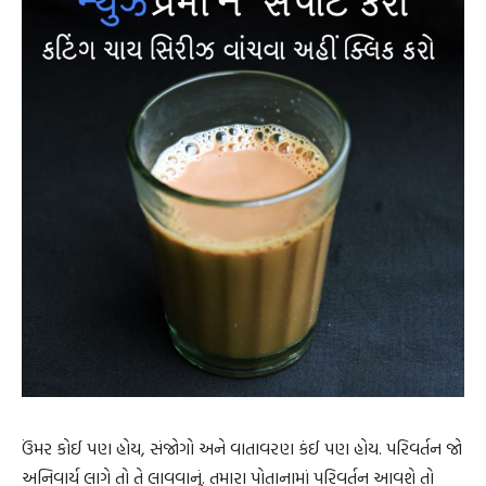
ઉંમર કોઈ પણ હોય, સંજોગો અને વાતાવરણ કંઈ પણ હોય. પરિવર્તન જો
અનિવાર્ય લાગે તો તે લાવવાનું. તમારા પોતાનામાં પરિવર્તન આવશે તો