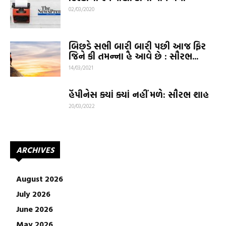
02/03/2020
બિછડે સભી બારી બારી પછી આજ ફિર
જિને કી તમન્ના હૈ આવે છે : સૌરભ...
14/03/2021
હૅપીનેસ ક્યાં ક્યાં નહીં મળે: સૌરભ શાહ
20/03/2022
ARCHIVES
August 2026
July 2026
June 2026
May 2026