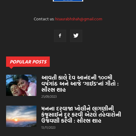
Contact us:
hisaurabhshah@gmail.com
POPULAR POSTS
આવતી કાલે દેવ આનંદની ૧૦૦મી
વર્ષગાંઠ અને આજે ‘ગાઈડ’નાં ગીતો :
સૌરભ શાહ
25/09/2023
મનના દરવાજા ખોલીને લાગણીની
કંજૂસાઈને દૂર કરવી એટલે તહેવારોની
ઉજવણી કરવી : સૌરભ શાહ
13/11/2023