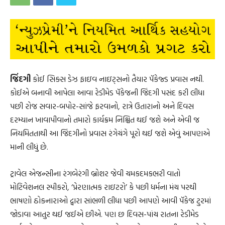
જિંદગી
કોઈ સિક્સ ડેઝ ફાઇવ નાઇટ્સનો તૈયાર પૅકેજ્ડ પ્રવાસ નથી.
કોઈએ બનાવી આપેલા આવા રેડીમેડ પૅકેજની જિંદગી પસંદ કરી લીધા
પછી રોજ સવાર-બપોર-સાંજે ફરવાનો, રાત્રે ઉતારાનો અને દિવસ
દરમ્યાન ખાવાપીવાનો તમારો કાર્યક્રમ નિશ્ચિત થઈ જશે અને એવી જ
નિયમિતતાથી આ જિંદગીનો પ્રવાસ રંગેચંગે પૂરો થઈ જશે એવું આપણએ
માની લીધું છે.
ટ્રાવેલ એજન્સીના રંગબેરંગી બ્રોશર જેવી ચમકદમકભરી વાતો
મોટિવેશનલ સ્પીકરો, ‘પ્રેરણાત્મક રાઇટરો’ કે પછી ધર્મના મંચ પરથી
ભાષણો ઠોકનારાઓ દ્વારા સાંભળી લીધા પછી આપણે આવી પૅકેજ ટુરમાં
જોડાવા આતુર થઈ જઈએ છીએ. પણ છ દિવસ-પાંચ રાતના રેડીમેડ