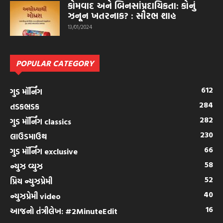
કોમવાદ અને બિનસાંપ્રદાયિકતા: કોનું
ઝનૂન ખતરનાક? : સૌરભ શાહ
13/01/2024
POPULAR CATEGORY
612
ગુડ મૉર્નિંગ
284
તડકભડક
282
ગુડ મૉર્નિંગ classics
230
લાઉડમાઉથ
66
ગુડ મૉર્નિંગ exclusive
58
ન્યુઝ વ્યુઝ
52
પ્રિય ન્યુઝપ્રેમી
40
ન્યુઝપ્રેમી video
16
આજનો તંત્રીલેખ: #2MinuteEdit