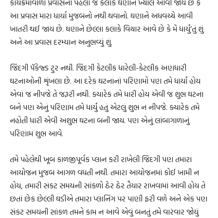
કાર્યક્રમોવાળા પ્રવાસના પહેલા જ કલાકે ઘણાને ખ્યાલ આવી જાય છે કે
આ પ્રવાસ મારા ધાર્યા મુજબનો નથી થવાનો. ઘણાને અધવચ્ચે આવી
ખાતરી થઈ જાય છે. ઘણાને છેલ્લા કલાકે વિચાર આવે છે કે મેં ધાર્યું’તું શું
અને આ પ્રવાસ દરમ્યાન અનુભવ્યું શું.
જિંદગી પૅકેજ્ડ ટુર નથી. જિંદગી કેટલીક ધારેલી-કેટલીક અણધારી
ઘટનાઓની શૃંખલા છે. આ દરેક ઘટનાનાં પરિણામો પણ તમે ધાર્યાં હોય
એવાં જ નીપજે તે જરૂરી નથી. ક્યારેક તમે ધારી હોય એવી જ શુભ ઘટના
બને પણ એનું પરિણામ તમે ધાર્યું હતું એટલું શુભ ન નીપજે. ક્યારેક તમે
નહોતી ધારી એવી અશુભ ઘટના બની જાય. પણ એનું લાંબાગાળાનું
પરિણામ શુભ આવે.
તમે પહેલેથી ખૂબ કાળજીપૂર્વક પ્લાન કરી રાખેલી જિંદગી પણ તમારા
આયોજન મુજબ આગળ વધતી નથી. તમારા આયોજનમાં કોઈ ખામી ન
હોય, તમારી સંકટ સમયની સાંકળો ઠેર ઠેર તૈયાર રાખવામાં આવી હોય તે
છતાં છેક છેલ્લી ઘડીએ તમારા પ્લાનિંગ પર પાણી ફરી વળે અને એક પણ
સંકટ સમયની સાંકળ તમને કામ ન આવે એવું બનતું તમે વારંવાર જોયું