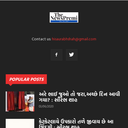
Contact us:
hisaurabhshah@gmail.com
POPULAR POSTS
અરે ભાઈ જુઓ તો જરા,અચ્છે દિન આવી
ગયા? : સૌરભ શાહ
03/06/2020
કેટકેટલાયે ઉપકારો તળે જીવાય છે આ
જિંદગી : સૌરભ શાહ