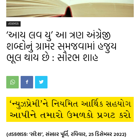
તડકભડક
‘આય લવ યુ’ આ ત્રણ અંગ્રેજી
શબ્દોનું ગ્રામર સમજવામાં હજુય
ભૂલ થાય છે : સૌરભ શાહ
(તડકભડકઃ ‘સંદેશ’, સંસ્કાર પૂર્તિ, રવિવાર, 25 ડિસેમ્બર 2022)