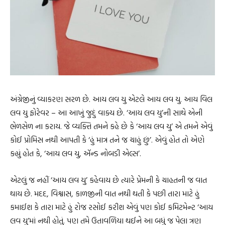
અંગ્રેજીનું વ્યાકરણ સરળ છે. આય લવ યુ એટલે આય લવ યુ. આય વિલ
લવ યુ ફોરેવર – આ આખું જુદું વાક્ય છે. ‘આય લવ યુ’ની સાથે એની
ભેળસેળ ના કરાય. જે વ્યક્તિ તમને કહે છે કે ‘આય લવ યુ’ એ તમને એવું
કોઈ પ્રોમિસ નથી આપતી કે ‘હું માત્ર તને જ ચાહું છું’. એવું હોત તો એણે
કહ્યું હોત કે, ‘આય લવ યુ, ઍન્ડ નોબડી એલ્સ’.
એટલું જ નહીં ‘આય લવ યુ’ કહેવાય છે ત્યારે પ્રેમની કે ચાહતની જ વાત
થાય છે. મદદ, વિશ્વાસ, કાળજીની વાત નથી થતી કે પછી તારા માટે હું
કમાઈશ કે તારા માટે હું રોજ રસોઈ કરીશ એવું પણ કોઈ કમિટમેન્ટ ‘આય
લવ યુ’માં નથી હોતું. પણ તમે ઉતાવળિયા થઈને આ બધું જ પેલા ત્રણ