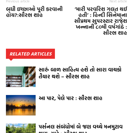
Previous article
Next article
બધી ઇચ્છાઓ પૂરી કરવાની
‘મારી પરવરિશ ગલત થઈ
હોય?:સૌરભ શાહ
હતી’ : હિન્દી સિનેમાના
સૌપ્રથમ સુપરસ્ટાર રાજેશ
ખન્નાની ૮૦મી વર્ષગાંઠે :
સૌરભ શાહ
RELATED ARTICLES
સારું બાળ સાહિત્ય હશે તો સારા વાચકો
તૈયાર થશે – સૌરભ શાહ
આ પાર, પેલે પાર : સૌરભ શાહ
પર્સનલ સંબંધોમાં બે જણ વચ્ચે મનમુટાવ