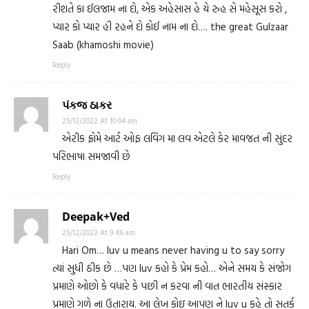
રીશતે કા ઈલજામ ના દો, એક અહેસાસ હે યે રુહ સે મહેસૂસ કરો ,
પ્યાર કો પ્યાર હી રહને દો કોઈ નામ ના દો…. the great Gulzaar
Saab (khamoshi movie)
Reply
પંકજ ઠાકર
25/12/2022 At 10:04 am
એરીક ફ્રોમે આર્ટ ઓફ લવિંગ મા લવ એટલે કેર માવજત ની સુંદર
પરિભાષા સમજાવી છે
Reply
Deepak+Ved
25/12/2022 At 9:46 am
Hari Om… luv u means never having u to say sorry
ત્યાં સુધી ઠીક છે …પણ luv કહો કે પ્રેમ કહો… એને સમય કે સંજોગ
પ્રમાણે ઓછો કે વધારે કે પછી ન કરવા ની વાત ભારતીય સંસ્કાર
પ્રમાણે ગળે ના ઉતારાય. આ લેખ કોઇ આપણ ને luv u કહે તો સતર્ક