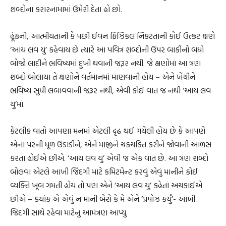
શબ્દોના કરારનામામાં ઉમેરી દેતા હો છો.
હૂંફની, આત્મીયતાની કે પછી ઈવન ફિઝિકલ નિકટતાની કોઈ ઉત્કટ ક્ષણે
‘આય લવ યુ’ કહેવાય છે ત્યારે આ પવિત્ર શબ્દોની ઉપર બાકીનો બધો
બોજો લાદીને ભવિષ્યમાં દુખી થવાની જરૂર નથી. જે ક્ષણોમાં આ ત્રણ
શબ્દો બોલાયા તે ક્ષણોને વર્તમાનમાં માણવાની હોય – એને ખેંચીને
ભવિષ્ય સુધી લંબાવવાની જરૂર નથી, એવી કોઈ વાત જ નથી ‘આય લવ
યુ’માં.
કેટલીક વાતો આપણા મનમાં એટલી દૃઢ થઈ ગયેલી હોય છે કે આપણે
એના પરની ધૂળ ઉડાડીને, એને માંજીને ચકચકિત કરીને જોવાની આળસ
કરતા હોઈએ છીએ. ‘આય લવ યુ’ એવી જ એક વાત છે. આ ત્રણ શબ્દો
બોલવા એટલે આખી જિંદગી માટે કમિટમેન્ટ કરવું એવું માનીને કોઈ
વ્યક્તિ ખૂબ ગમતી હોય તો પણ એને ‘આય લવ યુ’ કહેતાં અચકાઈએ
છીએ – ક્યાંક એ એવું ન માની બેસે કે મેં એને ‘પ્રપોઝ કર્યું’- આખી
જિંદગી સાથે રહેવા માટેનું આમંત્રણ આપ્યું.