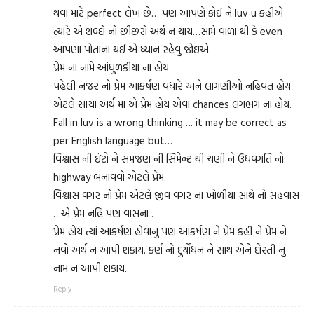
થવા માટે perfect લેખ છે… પણ આપણે કોઈ ને luv u કહીએ
ત્યારે એ શબ્દો નો છીછરો અર્થ ન થાય…સામે વાળા થી કે even
આપણા પોતાના થઈ એ ધ્યાન રહેવુ જોઇએ.
પ્રેમ ના નામે આંધુળકીયા ના હોય.
પહેલી નજર નો પ્રેમ આકર્ષણ વધારે અને લાગણીઓ નહિવત હોય
એટલે સાચા અર્થ મા એ પ્રેમ હોય એવા chances લગભગ ના હોય.
Fall in luv is a wrong thinking…. it may be correct as
per English language but…
વિશ્વાસ ની ઇંટો ને સમજણ ની સિમેન્ટ થી ચણી ને ઉધવગતિ નો
highway બનાવવો એટલે પ્રેમ.
વિશ્વાસ વગર નો પ્રેમ એટલે જીવ વગર ના ખોળીયા સાથે નો સહવાસ
…એ પ્રેમ નહિ પણ વાસના .
પ્રેમ હોય ત્યાં આકર્ષણ હોવાનુ પણ આકર્ષણ ને પ્રેમ કહી ને પ્રેમ ને
નવો અર્થ ન આપી શકાય. કર્ણ નો દુર્યોધન ને સાથ એને દોસ્તી નુ
નામ ન આપી શકાય.
Reply