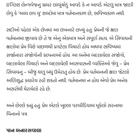
ઇંગ્લિશ લેન્ગવેજનું ગ્રામર લાંબુંચોડું આવડે કે ન આવડે એટલું માત્ર જાણી
લેવું કે ‘આય લવ યુ’ શબ્દોમાં માત્ર વર્તમાનકાળ છે, ભવિષ્યકાળ નથી.
સદીઓ પહેલાં એક લેખમાં આ લખનારે લખ્યું હતું: પ્રેમની જે ક્ષણ
વર્તમાનમાં જીવાય છે તે જ એનું એકમાત્ર અને સંપૂર્ણ સત્ય. એ સિવાયની
ક્ષણોમાં પ્રેમ વિશે પાછળથી પ્રગટેલા વિચારો હોય અથવા ભવિષ્યમાં
સર્જાનારા સંજોગોની કલ્પનાઓ હોય. આ બંનેમાં બદલાયેલા સંજોગો,
બદલાયેલા વિચારો અને બદલાયેલી આસપાસની વ્યક્તિઓ જેવું – પ્રેમ
સિવાયનું – બીજું ઘણું બધું ઉમેરાતું હોય છે. પ્રેમ વર્તમાનની ક્ષણ જેટલો
અણિશુદ્ધ ક્યારેય રહી શકતો નથી. વર્તમાનમાં ન હોય એવો પ્રેમ અનેક
અસરોથી ઘેરાયેલો રહે છે.
અને છેલ્લે કહ્યું હતું: પ્રેમ એટલે ખુલ્લા પરબીડિયામાં મૂકેલો સરનામા
વિનાનો પત્ર.
પાન બનારસવાલા