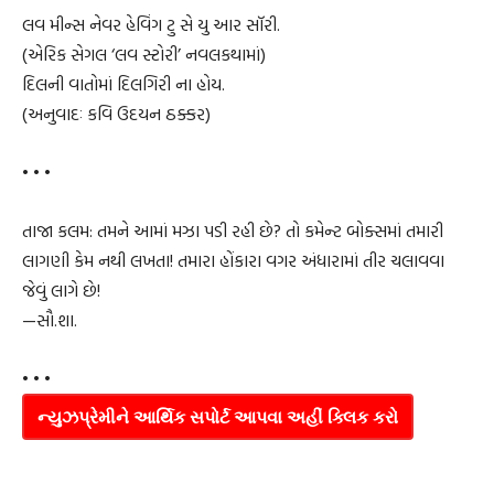
લવ મીન્સ નેવર હેવિંગ ટુ સે યુ આર સૉરી.
(એરિક સેગલ ‘લવ સ્ટોરી’ નવલકથામાં)
દિલની વાતોમાં દિલગિરી ના હોય.
(અનુવાદઃ કવિ ઉદયન ઠક્કર)
• • •
તાજા કલમ: તમને આમાં મઝા પડી રહી છે? તો કમેન્ટ બોક્સમાં તમારી
લાગણી કેમ નથી લખતા! તમારા હોંકારા વગર અંધારામાં તીર ચલાવવા
જેવું લાગે છે!
—સૌ.શા.
• • •
ન્યુઝપ્રેમીને આર્થિક સપોર્ટ આપવા અહીં ક્લિક કરો