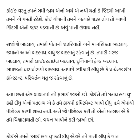
કોઈક વસ્તુ તમને ગમી જાય એનો અર્થ એ નથી થતો કે જિંદગી આખી
તમને એ ગમતી રહેશે. કોઈ ચીજની તમને અત્યારે જરૂર હોય તો આખી
જિંદગી એની જરૂર પડવાની છે એવું માની લેવાય નહીં.
સંજોગો બદલાય, તમારી પોતાની જરૂરિયાતો અને માનસિકતા બદલાય,
જમાનો આખો બદલાય. બધું જ બદલાતું રહેવાનું છે. તમારી ગરજ
બદલાય, તમારી લાઇફસ્ટાઇલ બદલાય, દુનિયાનો ટ્રેન્ડ બદલાય,
સમાજનાં ધારાધોરણો બદલાય. આપણે સ્વીકારી લીધું છે કે ધ ચેન્જ ઈઝ
કૉન્સ્ટન્ટ. પરિવર્તન થતું જ રહેવાનું છે.
આમ છતાં એક બાબતમાં તમે ફસાઈ જાઓ છો. કોઈને તમે ‘આય લવ યુ’
કહી દીધું એનો મતલબ એ કે તમે કાયમી કમિટમેન્ટ આપી દીધું. હવે એમાંથી
પીછેહઠ કરવી શક્ય નથી. અને જો પીછેહઠ કરી તો એનો મતલબ એ કે
તમે વિશ્વાસઘાતી છો, વચન આપીને ફરી જાઓ છો.
કોઈએ તમને ‘આઈ લવ યુ’ કહી દીધું એટલે તમે માની લીધું કે વાત