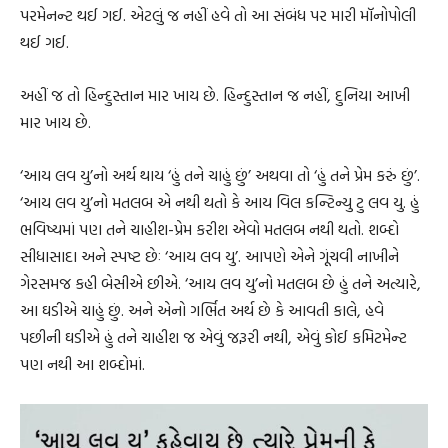
પરમેનન્ટ થઈ ગઈ. એટલું જ નહીં હવે તો આ સંબંધ પર મારી મૉનોપોલી
થઈ ગઈ.
અહીં જ તો હિન્દુસ્તાન માર ખાય છે. હિન્દુસ્તાન જ નહીં, દુનિયા આખી
માર ખાય છે.
‘આય લવ યુ’નો અર્થ થાય ‘હું તને ચાહું છું’ અથવા તો ‘હું તને પ્રેમ કરું છું’.
‘આય લવ યુ’નો મતલબ એ નથી થતો કે આય વિલ કન્ટિન્યુ ટુ લવ યુ. હું
ભવિષ્યમાં પણ તને ચાહીશ-પ્રેમ કરીશ એવો મતલબ નથી થતો. શબ્દો
સીધાસાદા અને સ્પષ્ટ છેઃ ‘આય લવ યુ’. આપણે એને ગૂંચવી નાખીને
ગેરસમજ કહી બેસીએ છીએ. ‘આય લવ યુ’નો મતલબ છે હું તને અત્યારે,
આ ઘડીએ ચાહું છું. અને એનો ગર્ભિત અર્થ છે કે આવતી કાલે, હવે
પછીની ઘડીએ હું તને ચાહીશ જ એવું જરૂરી નથી, એવું કોઈ કમિટમેન્ટ
પણ નથી આ શબ્દોમાં.