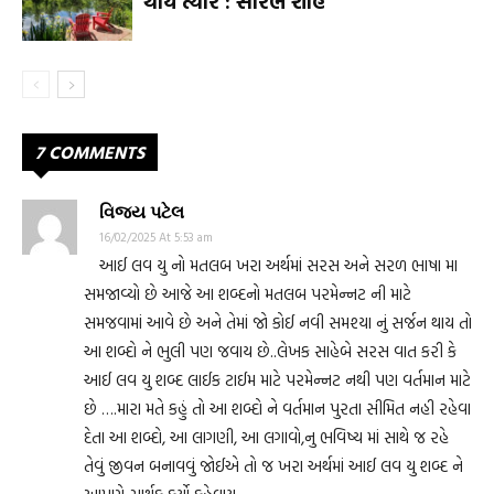
થાય ત્યારે : સૌરભ શાહ
7 COMMENTS
વિજય પટેલ
16/02/2025 At 5:53 am
આઈ લવ યુ નો મતલબ ખરા અર્થમાં સરસ અને સરળ ભાષા મા
સમજાવ્યો છે આજે આ શબ્દનો મતલબ પરમેન્નટ ની માટે
સમજવામાં આવે છે અને તેમાં જો કોઈ નવી સમશ્યા નું સર્જન થાય તો
આ શબ્દો ને ભુલી પણ જવાય છે..લેખક‌ સાહેબે સરસ વાત કરી કે
આઈ લવ યુ શબ્દ લાઈક ટાઈમ માટે પરમેન્નટ નથી પણ વર્તમાન માટે
છે ….મારા મતે કહું તો આ શબ્દો ને વર્તમાન પુરતા સીમિત નહી‌ રહેવા
દેતા આ શબ્દો, આ લાગણી, આ લગાવો,નુ ભવિષ્ય માં સાથે જ રહે
તેવું જીવન બનાવવું જોઈએ તો જ ખરા અર્થમાં આઈ લવ યુ શબ્દ ને