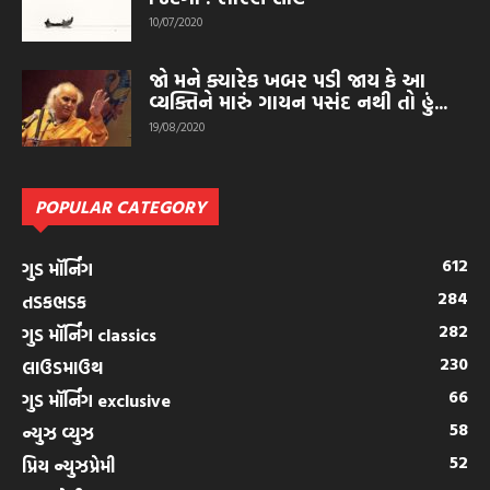
10/07/2020
જો મને ક્યારેક ખબર પડી જાય કે આ
વ્યક્તિને મારું ગાયન પસંદ નથી તો હું...
19/08/2020
POPULAR CATEGORY
612
ગુડ મૉર્નિંગ
284
તડકભડક
282
ગુડ મૉર્નિંગ classics
230
લાઉડમાઉથ
66
ગુડ મૉર્નિંગ exclusive
58
ન્યુઝ વ્યુઝ
52
પ્રિય ન્યુઝપ્રેમી