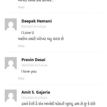
આપણે સાર્થક કર્યો કહેવાય…
Reply
Deepak Hemani
01/01/2023 At 8:55 pm
I Love U
આલેખ તમારો ખરેખર બહુ સરસ છે
Reply
Pravin Desai
28/12/2022 At 4:43 pm
I love you
Reply
Amit S. Gajaria
25/12/2022 At 8:59 pm
હમને દેખી હૈ ઈન આખોકી મહેકતી ખુશ્બુ, હાથ સે છુ કે ઈસે