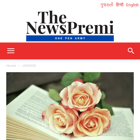
ગુજરાતી
हिन्दी
English
NewsPremi
Home
તડકભડક
Gujarati