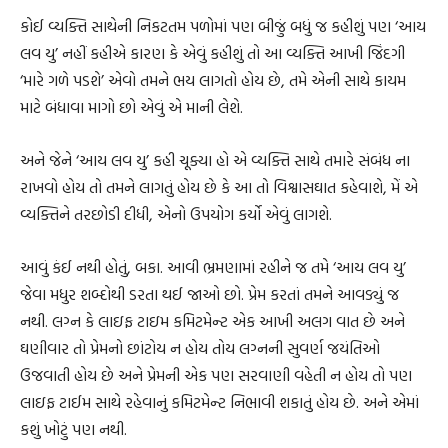
કોઈ વ્યક્તિ સાથેની નિકટતમ પળોમાં પણ બીજું બધું જ કહીશું પણ ‘આય
લવ યુ’ નહીં કહીએ કારણ કે એવું કહીશું તો આ વ્યક્તિ આખી જિંદગી
‘મારે ગળે પડશે’ એવો તમને ભય લાગતો હોય છે, તમે એની સાથે કાયમ
માટે બંધાવા માગો છો એવું એ માની લેશે.
અને જેને ‘આય લવ યુ’ કહી ચૂક્યા હો એ વ્યક્તિ સાથે તમારે સંબંધ ના
રાખવો હોય તો તમને લાગતું હોય છે કે આ તો વિશ્વાસઘાત કહેવાશે, મેં એ
વ્યક્તિને તરછોડી દીધી, એનો ઉપયોગ કર્યો એવું લાગશે.
આવું કંઈ નથી હોતું, બકા. આવી ભ્રમણામાં રહીને જ તમે ‘આય લવ યુ’
જેવા મધુર શબ્દોથી ડરતા થઈ જાઓ છો. પ્રેમ કરતાં તમને આવડ્યું જ
નથી. લગ્ન કે લાઇફ ટાઇમ કમિટમેન્ટ એક આખી અલગ વાત છે અને
ઘણીવાર તો પ્રેમનો છાંટોય ન હોય તોય લગ્નની સુવર્ણ જયંતિઓ
ઉજવાતી હોય છે અને પ્રેમની એક પણ સરવાણી વહેતી ન હોય તો પણ
લાઇફ ટાઈમ સાથે રહેવાનું કમિટમેન્ટ નિભાવી શકાતું હોય છે. અને એમાં
કશું ખોટું પણ નથી.