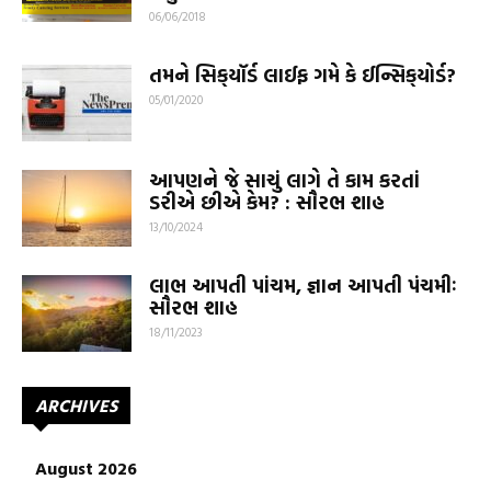
06/06/2018
તમને સિક્‌યૉર્ડ લાઈફ ગમે કે ઈન્સિક્‌યોર્ડ?
05/01/2020
આપણને જે સાચું લાગે તે કામ કરતાં
ડરીએ છીએ કેમ? : સૌરભ શાહ
13/10/2024
લાભ આપતી પાંચમ, જ્ઞાન આપતી પંચમીઃ
સૌરભ શાહ
18/11/2023
ARCHIVES
August 2026