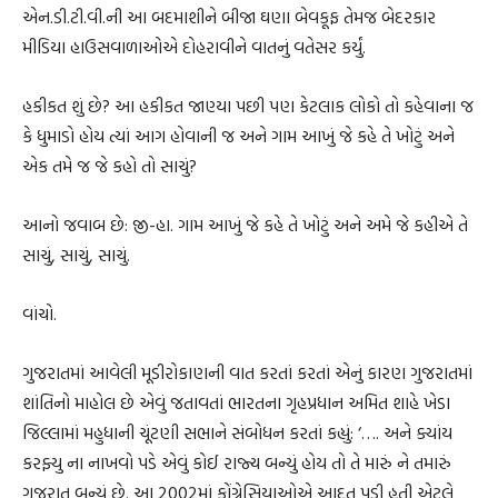
એન.ડી.ટી.વી.ની આ બદમાશીને બીજા ઘણા બેવકૂફ તેમજ બેદરકાર
મીડિયા હાઉસવાળાઓએ દોહરાવીને વાતનું વતેસર કર્યું.
હકીકત શું છે? આ હકીકત જાણ્યા પછી પણ કેટલાક લોકો તો કહેવાના જ
કે ધુમાડો હોય ત્યાં આગ હોવાની જ અને ગામ આખું જે કહે તે ખોટું અને
એક તમે જ જે કહો તો સાચું?
આનો જવાબ છે: જી-હા. ગામ આખું જે કહે તે ખોટું અને અમે જે કહીએ તે
સાચું, સાચું, સાચું.
વાંચો.
ગુજરાતમાં આવેલી મૂડીરોકાણની વાત કરતાં કરતાં એનું કારણ ગુજરાતમાં
શાંતિનો માહોલ છે એવું જતાવતાં ભારતના ગૃહપ્રધાન અમિત શાહે ખેડા
જિલ્લામાં મહુધાની ચૂંટણી સભાને સંબોધન કરતાં કહ્યું: ‘…. અને ક્યાંય
કરફ્યુ ના નાખવો પડે એવું કોઈ રાજ્ય બન્યું હોય તો તે મારું ને તમારું
ગુજરાત બન્યું છે. આ 2002માં કોંગ્રેસિયાઓએ આદત પડી હતી એટલે