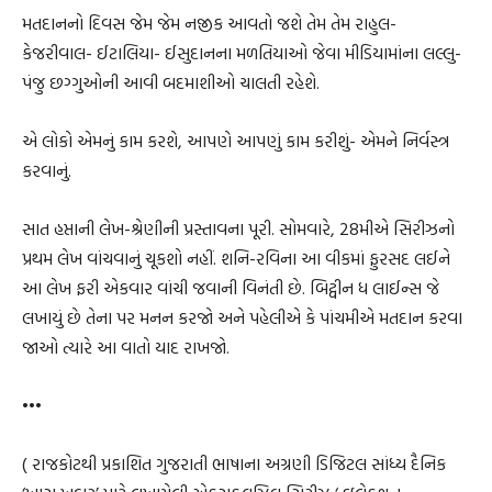
મતદાનનો દિવસ જેમ જેમ નજીક આવતો જશે તેમ તેમ રાહુલ-
કેજરીવાલ- ઈટાલિયા- ઈસુદાનના મળતિયાઓ જેવા મીડિયામાંના લલ્લુ-
પંજુ છગ્ગુઓની આવી બદમાશીઓ ચાલતી રહેશે.
એ લોકો એમનું કામ કરશે, આપણે આપણું કામ કરીશું- એમને નિર્વસ્ત્ર
કરવાનું.
સાત હપ્તાની લેખ-શ્રેણીની પ્રસ્તાવના પૂરી. સોમવારે, 28મીએ સિરીઝનો
પ્રથમ લેખ વાંચવાનું ચૂકશો નહીં. શનિ-રવિના આ વીકમાં ફુરસદ લઈને
આ લેખ ફરી એકવાર વાંચી જવાની વિનંતી છે. બિટ્વીન ધ લાઈન્સ જે
લખાયું છે તેના પર મનન કરજો અને પહેલીએ કે પાંચમીએ મતદાન કરવા
જાઓ ત્યારે આ વાતો યાદ રાખજો.
•••
( રાજકોટથી પ્રકાશિત ગુજરાતી ભાષાના અગ્રણી ડિજિટલ સાંધ્ય દૈનિક