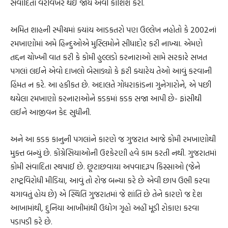
સંવાદિતા વેરવિખેર થઈ જાય એવી કોશિશ કરી.
અમિત શાહની સ્પીચમાં ક્યાંય આડકતરો પણ ઉલ્લેખ નહોતો કે 2002નાં
રમખાણોમાં અમે હિન્દુઓએ મુસ્લિમોને સીધાદોર કરી નાખ્યા. એમણે
તદ્દન ચોખ્ખી વાત કરી કે કોમી હુલ્લડો કરનારાઓ સામે સરકારે સખત
પગલાં લઈને એવો દાખલો બેસાડ્યો કે ફરી ક્યારેય તેઓ આવું કરવાની
હિંમત ન કરે. આ હકીકત છે. અદાલતે ગોધરાકાંડના ગુનેગારોને, એ પછી
થયેલા રમખાણો કરનારાઓને કડકમાં કડક સજા આપી છે- ફાંસીથી
લઈને આજીવન કેદ સુધીની.
અને આ કડક કાનુની પગલાંને કારણે જ ગુજરાત આજે કોમી રમખાણોથી
મુક્ત બન્યું છે. કોંગ્રેસિયાઓની ઉશ્કેરણી હવે કામ કરતી નથી. ગુજરાતમાં
કોમી સંવાદિતા સ્થપાઈ છે. છૂટાછવાયા અપવાદરૂપ કિસ્સાઓ (જેને
રાષ્ટ્રવિરોધી મીડિયા, આવું તો રોજ બન્યા કરે છે એવી છાપ ઉભી કરવા
ચગાવતું હોય છે) એ સ્થિતિ ગુજરાતમાં જે શાંતિ છે તેને કારણે જ દેશ
આખામાંથી, દુનિયા આખીમાંથી ઉદ્યોગ ગૃહો અહીં મૂડી રોકાણ કરવા
પડાપડી કરે છે.