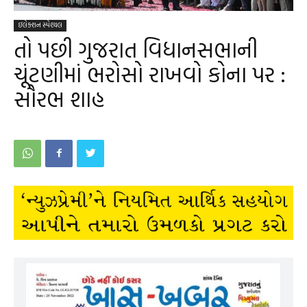
ઇલેક્શન સ્પેશ્યલ
તો પછી ગુજરાત વિધાનસભાની
ચૂંટણીમાં ભરોસો રાખવો કોના પર :
સૌરભ શાહ