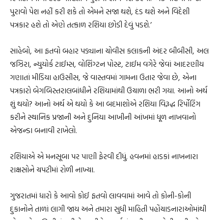
પુરાવો પેશ નહીં કરી શકે તો એમને સજા થશે, દંડ થશે અને વિદેશી
પત્રકાર હશે તો એણે તત્કાળ રશિયા છોડી દેવું પડશે.’
સાહેબો, આ ફતવો બહાર પડ્યાના ચોવીસ કલાકની અંદર બીબીસી, અલ
જઝિરા, ન્યુયોર્ક ટાઈમ્સ, વોશિંગ્ટન પોસ્ટ, ટાઈમ વગેરે જેવાં આદરણીય
ગણાતાં મીડિયા હાઉસીસ, જે વાસ્તવમાં ગામના ઉતાર જેવા છે, એના
પત્રકારો બેગબિસ્તરાલબાંધીને રશિયામાંથી ઉચાળા ભરી ગયા. આનો અર્થ
શું થયો? આનો અર્થ એ થયો કે આ બદમાશોએ રશિયા વિરૂદ્ધ રિર્પોટિંગ
કરીને સ્થાનિક પ્રજાની અને દુનિયા આખીની આંખમાં ધૂળ નાખવાનો
એજન્ડા બનાવી રાખેલો.
રશિયાએ એ મનસૂબા પર પાણી ફેરવી દીધું. હવનમાં હાડકાં નાખનારા
રાક્ષસોને ચપટીમાં રોળી નાખ્યા.
ગુજરાતમાં ધારો કે આવો કોઈ ફતવો લાવવામાં આવે તો કોની-કોની
દુકાનોને તાળાં લાગી જાય અને તમારા સુધી માહિતી પહોંચાડનારાઓમાંથી