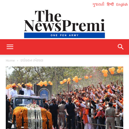
ગુજરાતી
हिन्दी
English
NewsPremi
Home
ઇલેક્શન સ્પેશ્યલ
Gujarati