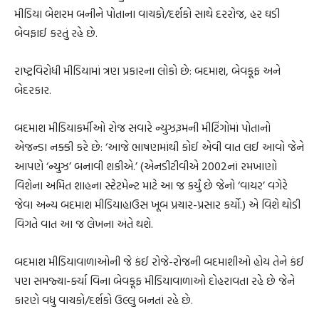
મીડિયા બેશરમ બનીને પોતાના વાચકો/દર્શકો સાથે દરરોજ, હર ઘડી
બેવફાઈ કરતું રહે છે.
રાષ્ટ્રવિરોધી મીડિયામાં ત્રણ પ્રકારના લોકો છે: બદમાશ, બેવકૂફ અને
બેદરકાર.
બદમાશ મીડિયાકર્મીઓ રોજ સવારે ન્યુઝરૂમની મીટિંગોમાં પોતાનો
એજન્ડા નક્કી કરે છે: ‘આજે ભાષણમાંથી કોઈ એવી વાત લઈ આવો જેને
આપણે ‘ન્યુઝ’ બનાવી શકીએ.’ (એનડીટીવીએ 2002નાં રમખાણો
વિશેના અમિત શાહના સ્ટેટમેન્ટ માટે આ જ કર્યું છે જેનો ‘વાયર’ વગેરે
જેવા અન્ય બદમાશ મીડિયાહાઉસ ખૂબ પ્રચાર-પ્રસાર કર્યો.) એ વિશે થોડી
વિગતે વાત આ જ લેખના અંતે થશે.
બદમાશ મીડિયાવાળાઓની જે કંઈ રોજે-રોજની બદમાશીઓ હોય તેને કંઈ
પણ સમજ્યા-ર્ક્યા વિના બેવકૂફ મીડિયાવાળાઓ દોહરાવતા રહે છે જેને
કારણે વધુ વાચકો/દર્શકો ઉલ્લુ બનતાં રહે છે.