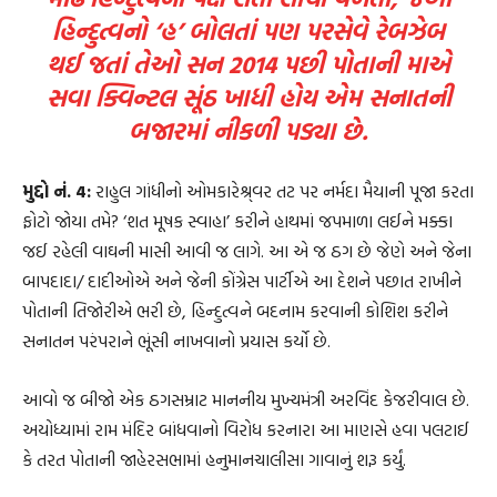
હિન્દુત્વનો ‘હ’ બોલતાં પણ પરસેવે રેબઝેબ
થઈ જતાં તેઓ સન 2014 પછી પોતાની માએ
સવા ક્વિન્ટલ સૂંઠ ખાધી હોય એમ સનાતની
બજારમાં નીકળી પડ્યા છે.
મુદ્દો નં. 4:
રાહુલ ગાંધીનો ઓમકારેશ્ર્વર તટ પર નર્મદા મૈયાની પૂજા કરતા
ફોટો જોયા તમે? ‘શત મૂષક સ્વાહા’ કરીને હાથમાં જપમાળા લઈને મક્કા
જઈ રહેલી વાઘની માસી આવી જ લાગે. આ એ જ ઠગ છે જેણે અને જેના
બાપદાદા/ દાદીઓએ અને જેની કોંગ્રેસ પાર્ટીએ આ દેશને પછાત રાખીને
પોતાની તિજોરીએ ભરી છે, હિન્દુત્વને બદનામ કરવાની કોશિશ કરીને
સનાતન પરંપરાને ભૂંસી નાખવાનો પ્રયાસ કર્યો છે.
આવો જ બીજો એક ઠગસમ્રાટ માનનીય મુખ્યમંત્રી અરવિંદ કેજરીવાલ છે.
અયોધ્યામાં રામ મંદિર બાંધવાનો વિરોધ કરનારા આ માણસે હવા પલટાઈ
કે તરત પોતાની જાહેરસભામાં હનુમાનચાલીસા ગાવાનું શરૂ કર્યું.