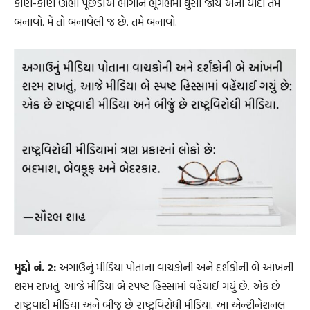
કોણ-કોણ ઊભી પૂંછડીએ ભાગીને ભૂગર્ભમાં ઘુસી જાય એની યાદી તમે
બનાવો. મેં તો બનાવેલી જ છે. તમે બનાવો.
મુદ્દો નં. 2:
અગાઉનું મીડિયા પોતાના વાચકોની અને દર્શકોની બે આંખની
શરમ રાખતું. આજે મીડિયા બે સ્પષ્ટ હિસ્સામાં વહેંચાઈ ગયું છે. એક છે
રાષ્ટ્રવાદી મીડિયા અને બીજું છે રાષ્ટ્રવિરોધી મીડિયા. આ એન્ટીનેશનલ