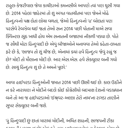
રાહુલ-કેજરીવાલ જેવા કાચીંડાઓ કમનસીબે આપણે ત્યાં પણ ઘુસી ગયા
છે. 2014 પહેલાં જાહેરમાં તો શું અંગત વાતચીતમાં પણ જેમને મોઢે
હિન્દુત્વનો પક્ષ લેતાં લોચા વળતાં, જેઓ હિન્દુત્વનો ‘હ’ બોલતાં પણ
પરસેવે રેબઝેબ થઈ જતાં તેઓ સન 2014 પછી પોતાની માએ સવા
ક્વિન્ટલ સૂંઠ ખાધી હોય એમ સનાતની બજારમાં નીકળી પડ્યા છે. પોતે
જ સૌથી મોટા હિન્દુવાદી છે એવું બીજાઓને મનાવવા તેઓ કહેતા-લખતા
ફરે છે કે, ‘ભાજપ તો શું ચીજ છે, એનામાં ક્યાં હવે હિન્દુત્વ જેવું રહ્યું જ
છે? મોદી તો મૌલાના મોદી છે. આર.એસ.એસ. હવે સેક્યુલર બની ગયો
છે. સાચું હિન્દુત્વ શું છે તે અમને પૂછો.’
આવા હાઈપરડા હિન્દુઓની જમાત 2014 પછી ઊભી થઈ છે. કાલ ઉઠીને
ન કરે નારાયણ ને મોદીને બદલે કોઈ કોંગ્રેસીયો બદમાશ દેશનો વડાપ્રધાન
બને તો આ જ હાઈપરડાઓ ‘ઈશ્ર્વર-અલ્લા તેરો નામ’ના રાગડા તાણીને
સુપર સેક્યુલર બની જશે.
‘હું હિન્દુવાદી છું છતાં મારામાં મોદીની, અમિત શાહની, ભાજપની ટીકા