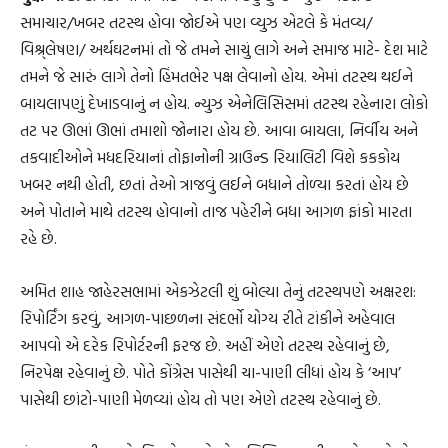
સમાચાર/ખબર તટસ્થ હોવા જોઈએ પણ વ્યુઝ એટલે કે મંતવ્ય/
વિશ્ર્લેષણ/ અર્થઘટનમાં તો જે તમને સાચું લાગે અને સમાજ માટે- દેશ માટે
તમને જે સારું લાગે તેનો હિંમતભેર પક્ષ લેવાનો હોય. એમાં તટસ્થ થઈને
બાયલાપણું દેખાડવાનું ન હોય. ન્યુઝ એનેલિસિસમાં તટસ્થ રહેનારા લોકો
તટ પર ઊભાં ઊભાં તમાશો જોનારા હોય છે. આવા બાયલા, નિર્વીય અને
તકવાદીઓને મધદરિયાનાં તોફાનોની ગ્રાઉન્ડ રિયાલિટી વિશે કકકોય
ખબર નથી હોતી, છતાં તેઓ ત્રાજવું લઈને બધાને તોળ્યા કરતાં હોય છે
અને પોતાને માથે તટસ્થ હોવાનો તાજ પહેરીને બધા આગળ ફાંકો મારતા
રહે છે.
અમિત શાહ જાહેરસભામાં એકઝેટલી શું બોલ્યા તેનું તટસ્થપણે અક્ષરશ:
રિપોર્ટિંગ કરવું, આગળ-પાછળના સંદર્ભો યોગ્ય રીતે ટાંકીને અહેવાલ
આપવો એ દરેક રિપોર્ટરની ફરજ છે. અહીં એણે તટસ્થ રહેવાનું છે,
નિરપેક્ષ રહેવાનું છે. પોતે કોંગ્રેસ પાસેથી ચા-પાણી લીધાં હોય કે ‘આપ’
પાસેથી છાંટો-પાણી મેળવ્યાં હોય તો પણ એણે તટસ્થ રહેવાનું છે.