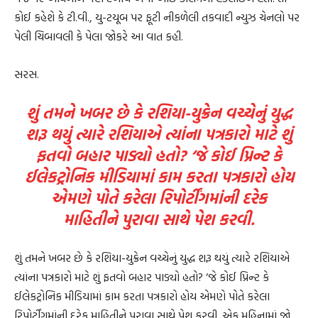
કોઈ કહેશે કે ટી.વી., યુ-ટયૂબ પર ફૂટી નીકળેલી તકવાદી ન્યુઝ ચેનલો પર
પેલી ચિબાવલી કે પેલા જોકરે આ વાત કહી.
સરસ.
શું તમને ખબર છે કે રશિયા-યુક્રેન વચ્ચેનું યુદ્ધ
શરૂ થયું ત્યારે રશિયાએ ત્યાંના પત્રકારો માટે શું
ફતવો બહાર પાડ્યો હતો? ‘જે કોઈ પ્રિન્ટ કે
ઈલેકટ્રોનિક મીડિયામાં કામ કરતા પત્રકારો હોય
એમણે પોતે કરેલા રિપોર્ટીંગમાંની દરેક
માહિતીને પુરાવા સાથે પેશ કરવી.
શું તમને ખબર છે કે રશિયા-યુક્રેન વચ્ચેનું યુદ્ધ શરૂ થયું ત્યારે રશિયાએ
ત્યાંના પત્રકારો માટે શું ફતવો બહાર પાડ્યો હતો? ‘જે કોઈ પ્રિન્ટ કે
ઈલેકટ્રોનિક મીડિયામાં કામ કરતા પત્રકારો હોય એમણે પોતે કરેલા
રિપોર્ટીંગમાંની દરેક માહિતીને પુરાવા સાથે પેશ કરવી. એક મહિનામાં જો