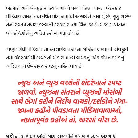
બદમાશ અને બેવકૂફ મીડિયાવાળાઓ પરથી પ્રેરણા પામતા બેદરકાર
મીડિયાવાળાઓ તથાકથિત મોટાં નામોથી અંજાઈને સાચું શું છે, જૂઠું શું છે?
તેની સ્વતંત્ર તપાસ કરવાની દરકાર રાખ્યા વિના જાણે-અજાણે પોતાના
વાચકો/દર્શકોનું અહિત કરી નાખતા હોય છે.
રાષ્ટ્રવિરોધી મીડિયામાંના આ ત્રણેય પ્રકારના લોકોની બદમાશી, બેવકૂફી
તથા બેદરકારીથી છેવટે તો એક સામાન્ય વાચકનું, એક કોમન દર્શકનું
અહિત થાય છે- સમગ્ર રાષ્ટ્રનું અહિત થાય છે.
ન્યુઝ અને વ્યુઝ વચ્ચેની ભેદરેખાને સ્પષ્ટ
જાળવો. ન્યુઝના સંતરાને વ્યુઝની મોસંબી
સાથે ભેગાં કરીને નિર્દોષ વાચકો/દર્શકોને ગંગા-
જમના કહીને પીવડાવતા મીડિયાવાળાઓ,
નમ્રતાપૂર્વક કહીએ તો, ચારસો વીસ છે.
મુદ્દો નં. 3:
દાયકાઓથી ગાઈ-બજાવીને કહું છું કે ન્યુઝ એટલે કે