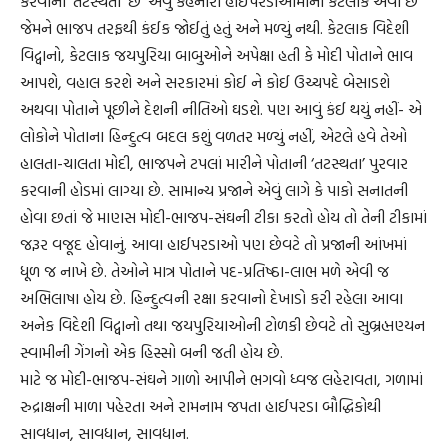
કરવાની ‘તટસ્થતા’ છે’ એવું કહેનારા હાઈપરડાઓમાંના કેટલાક એવા છે
જેમને ભાજપ તરફથી કંઈક જોઈતું હતું અને મળ્યું નથી. કેટલાક વિદેશી
વિદ્વાનો, કેટલાક જયપુરિયા બાબુઓને અપેક્ષા હતી કે મોદી પોતાને ભાવ
આપશે, વહાલ કરશે અને સરકારમાં કોઈ ને કોઈ ઉચ્ચપદે બેસાડશે
અથવા પોતાને પૂછીને દેશની નીતિઓ ઘડશે. પણ આવું કંઈ થયું નહીં- એ
લોકોને પોતાના હિન્દુત્વ બદલ કશું વળતર મળ્યું નહીં, એટલે હવે તેઓ
હાલતા-ચાલતા મોદી, ભાજપને ટપલાં મારીને પોતાની ‘તટસ્થતા’ પુરવાર
કરવાની હોડમાં લાગ્યા છે. સામાન્ય પ્રજાને એવું લાગે કે પાકો સનાતની
હોવા છતાં જે માણસ મોદી-ભાજપ-સંઘની ટીકા કરતો હોય તો તેની ટીકામાં
જરૂર વજૂદ હોવાનું. આવા હાઈપરડાઓ પણ છેવટે તો પ્રજાની આંખમાં
ધૂળ જ નાખે છે. તેઓને માત્ર પોતાને પદ-પ્રતિષ્ઠા-લાભ મળે એવી જ
અભિલાષા હોય છે. હિન્દુત્વની રક્ષા કરવાનો દેખાડો કરી રહેલા આવા
અનેક વિદેશી વિદ્વાનો તથા જયપુરિયાઓની ટોળકી છેવટે તો સુબ્રહ્મણ્યન
સ્વામીની ગેંગનો એક હિસ્સો બની જતી હોય છે.
માટે જ મોદી-ભાજપ-સંઘને ગાળો આપીને ભગવો ધ્વજ લહેરાવતા, ગળામાં
રુદ્રાક્ષની માળા પહેરતા અને રામનામ જપતા હાઈપરડા બૌદ્ધિકોથી
સાવધાન, સાવધાન, સાવધાન.