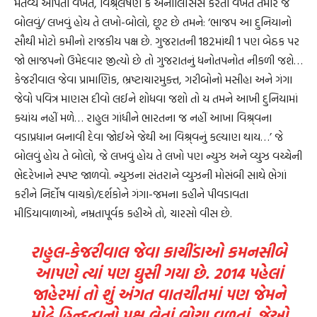
મંતવ્ય આપતી વખતે, વિશ્ર્લેષણ કે એનાલિસિસ કરતી વખતે તમારે જે
બોલવું/ લખવું હોય તે લખો-બોલો, છૂટ છે તમને: ‘ભાજપ આ દુનિયાનો
સૌથી મોટો કમીનો રાજકીય પક્ષ છે. ગુજરાતની 182માંથી 1 પણ બેઠક પર
જો ભાજપનો ઉમેદવાર જીત્યો છે તો ગુજરાતનું ધનોતપનોત નીકળી જશે…
કેજરીવાલ જેવા પ્રામાણિક, ભ્રષ્ટાચારમુક્ત, ગરીબોનો મસીહા અને ગંગા
જેવો પવિત્ર માણસ દીવો લઈને શોધવા જશો તો ય તમને આખી દુનિયામાં
ક્યાંય નહીં મળે… રાહુલ ગાંધીને ભારતના જ નહીં આખા વિશ્ર્વના
વડાપ્રધાન બનાવી દેવા જોઈએ જેથી આ વિશ્ર્વનું કલ્યાણ થાય…’ જે
બોલવું હોય તે બોલો, જે લખવું હોય તે લખો પણ ન્યુઝ અને વ્યુઝ વચ્ચેની
ભેદરેખાને સ્પષ્ટ જાળવો. ન્યુઝના સંતરાને વ્યુઝની મોસંબી સાથે ભેગાં
કરીને નિર્દોષ વાચકો/દર્શકોને ગંગા-જમના કહીને પીવડાવતા
મીડિયાવાળાઓ, નમ્રતાપૂર્વક કહીએ તો, ચારસો વીસ છે.
રાહુલ-કેજરીવાલ જેવા કાચીંડાઓ કમનસીબે
આપણે ત્યાં પણ ઘુસી ગયા છે. 2014 પહેલાં
જાહેરમાં તો શું અંગત વાતચીતમાં પણ જેમને
મોઢે હિન્દુત્વનો પક્ષ લેતાં લોચા વળતાં, જેઓ