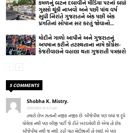
કમળનું બટન દબાવીને મીડિયા પરનો બધો
ગુસ્સો થૂંકી નાખવો અને પછી પાંચ વર્ષ
સુધી નિરાંતે ગુજરાતને એક પછી એક
પ્રગતિનાં સોપાન સર કરતું જોવાનો...
મોદીને ગાળો આપીને અને ગુજરાતનું
અપમાન કરીને તટસ્થતાના નામે કોંગ્રેસ-
કેજરીવાલને વહાલા થતા ગુજરાતી પત્રકારો
5 COMMENTS
Shobha K. Mistry.
29/11/2022 At 6:11 pm
તમારો લેખ સત્યની નજીક નજીક છે. બીજેપીમાં પણ બધાં જ દૂધે
ધોયેલાં નથી પણ બીજી પાર્ટી જે રીતે ખરડાયેલી છે એવાં તો છેક
બીજેપીમાં નથી જ નથી. રહી વાત મોદીજીની તો ભાઈ, એ પણ