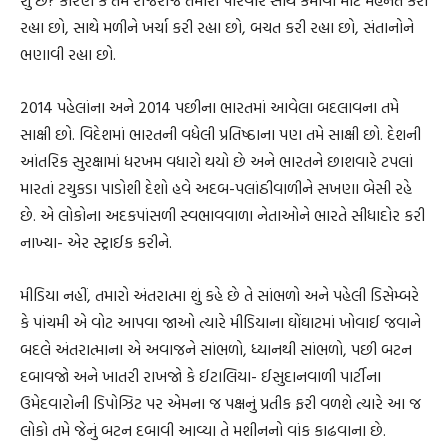
શું છે? કારણ કે તમે રોજેરોજ તમારા પરિવાર સાથે કમાવા માટે મહેનત કરી
રહ્યા છો, સાથે મળીને ખર્ચા કરી રહ્યા છો, બચત કરી રહ્યા છો, સંતાનોને
ભણાવી રહ્યા છો.
2014 પહેલાંના અને 2014 પછીના ભારતમાં આવેલા બદલાવના તમે
સાક્ષી છો. વિદેશમાં ભારતની વધેલી પ્રતિષ્ઠાના પણ તમે સાક્ષી છો. દેશની
આંતરિક સુરક્ષામાં ધરખમ વધારો થયો છે અને ભારતને છાશવારે ટપલાં
મારતાં ટચુકડા પાડોશી દેશો હવે અદબ-પલાંઠીવાળીને સખણા બેસી રહે
છે. એ લોકોના અદકપાંસળી સ્વભાવવાળા નેતાઓને ભારતે સીધાદોર કરી
નાખ્યા- એર સ્ટ્રાઈક કરીને.
મીડિયા નહીં, તમારો અંતરાત્મા શું કહે છે તે સાંભળો અને પહેલી ડિસેમ્બરે
કે પાંચમી એ વોટ આપવા જાઓ ત્યારે મીડિયાના ઘોંઘાટમાં ખોવાઈ જવાને
બદલે અંતરાત્માના એ અવાજને સાંભળો, ધ્યાનથી સાંભળો, પછી બટન
દબાવજો અને ખાતરી રાખજો કે ઈટાલિયા- ઈસુદાનવાળી પાર્ટીના
ઉમેદવારોની ડિપોઝિટ પર એમના જ પક્ષનું પ્રતીક ફરી વળશે ત્યારે આ જ
લોકો તમે જેનું બટન દબાવી આવ્યા તે મશીનનો વાંક કાઢવાના છે.