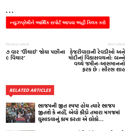
• • •
ન્યુઝપ્રેમીને આર્થિક સપોર્ટ આપવા અહીં ક્લિક કરો
Previous article
Next article
૭ વાર ‘ઊંચાઈ’ જોયા પછીના
કેજરીવાલની રેવડીઓ અને
૯ વિચાર’
મોદીનાં વિકાસવચનો: બન્ને
વચ્ચે જમીન-આસમાનનો
ફરક છે : સૌરભ શાહ
RELATED ARTICLES
ભાજપની જીત સ્પષ્ટ હોય ત્યારે ભાજપ
જીતશે કે નહીં, એવો કીડો તમારા મગજમાં
ઘુસાડવાનું કામ કરતા એ લોકો…