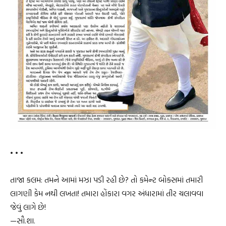
• • •
તાજા કલમ: તમને આમાં મઝા પડી રહી છે? તો કમેન્ટ બોક્સમાં તમારી
લાગણી કેમ નથી લખતા! તમારા હોંકારા વગર અંધારામાં તીર ચલાવવા
જેવું લાગે છે!
—સૌ.શા.