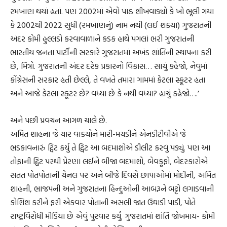
રમખાણ થયાં હતાં. પણ 2002માં એવો પાઠ શીખવાડ્યો કે ખો ભૂલી ગયા
કે 2002થી 2022 સુધી (રમખાણનું) નામ નથી (લઈ શક્યા) ગુજરાતની
અંદર કોમી હુલ્લડો કરવાવાળાને કડક હાથે પગલાં ભરી ગુજરાતની
ભારતીય જનતા પાર્ટીની સરકારે ગુજરાતમાં અખંડ શાંતિની સ્થાપના કરી
છે, મિત્રો. ગુજરાતની અંદર દરેક પ્રકારનો વિકાસ… સાચું કહેજો, નેવુમાં
કોંગ્રેસની સરકાર હતી છેલ્લે, તે વખતે તમારા ગામમાં કેટલા સ્કૂટર હતા
અને આજે કેટલા સ્કૂટર છે? વધ્યા છે કે નથી વધ્યા? હાચું કહેજો….’
અને પછી પ્રવચન આગળ ચાલે છે.
અમિત શાહના જે ચાર વાક્યોને મારી-મચડીને એનડીટીવીએ જે
ભડકાવનારું ટ્વિટ કર્યુ તે ટ્વિટ આ બદમાશોએ ડીલીટ કરવું પડ્યું. પણ આ
તોફાની ટ્વિટ પરથી પ્રેરણા લઈને બીજા બદમાશો, બેવકૂફો, બેદરકારોએ
સતત પોતપોતાની ચેનલ પર અને બીજે દિવસે છાપાઓમાં મોદીની, અમિત
શાહની, ભાજપની અને ગુજરાતના હિન્દુઓની આબરૂને બટ્ટો લગાડવાની
કોશિશ કરીને ફરી એકવાર પોતાની અસલી જાત ઉઘાડી પાડી, પોતે
રાષ્ટ્રવિરોધી મીડિયા છે એવું પુરવાર કર્યું. ગુજરાતમાં શાંતિ જોખમાય- કોમી