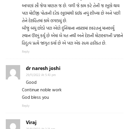
આપણાં સૌ જેવા માણસ જ છે. વળી જે કામ કરે તેની જ ભૂલો થાય
પણ મોદીજી પોતાની દરેક ભૂલમાંથી કંઈક નવું શીખ્યા છે અને પછી
તેને દેશહિતમાં કામે લગાડ્યું છે.
બીજું બધું છોડો પણ એણે દુનિયાના નકશામાં ભારતનું માનભર્યું
સ્થાન ઊભું કર્યું છે એમાં બે મત નથી અને દેશની મોટાભાગની પ્રજાને
હિદુત્વ પ્રત્યે જાગૃત કર્યા છે એ પણ એક સત્ય હકીકત છે.
Reply
dr naresh joshi
29/11/2022 At 5:43 pm
Good
Continue noble work
God bless you
Reply
Viraj