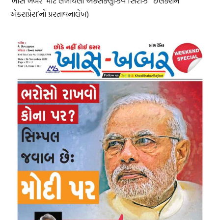
‘ખાસ ખબર’ માટે લખાયેલી એક્સક્લુઝિવ સિરીઝ ‘ ઇલેક્શન
એક્સપ્રેસ’નો પ્રસ્તાવનાલેખ)