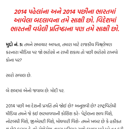
2014 પહેલાંના અને 2014 પછીના ભારતમાં
આવેલા બદલાવના તમે સાક્ષી છો. વિદેશમાં
ભારતની વધેલી પ્રતિષ્ઠાના પણ તમે સાક્ષી છો.
મુદ્દો નં. 5:
તમને સમાચાર આપતા, તમારા માટે રાજકીય વિશ્ર્લેષણ
કરનારા મીડિયા પર જો ભરોસો ન રાખી શકાય તો પછી ભરોસો રાખવો
કોના પર?
સારો સવાલ છે.
બે શબ્દમાં એનો જવાબ છે: મોદી પર.
2014 પછી આ દેશની પ્રગતિ તમે જોઈ છે? અનુભવી છે? રાષ્ટ્રવિરોધી
મીડિયા તમને જે કંઈ ભરમાવવાની કોશિશ કરે- પેટ્રોલના ભાવ વિશે,
નોટબંધી વિશે, જીએસટી વિશે, મોંઘવારી વિશે- તમને ખબર છે કે હકીકત