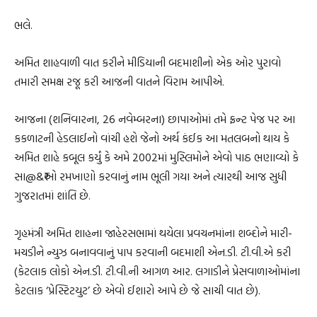
ભલે.
અમિત શાહવાળી વાત કરીને મીડિયાની બદમાશીનો એક ઓર પુરાવો
તમારી સમક્ષ રજૂ કરી આજની વાતને વિરામ આપીએ.
આજના (શનિવારના, 26 નવેમ્બરના) છાપાઓમાં તમે ફ્રન્ટ પેજ પર આ
કકળાટની હેડલાઈનો વાંચી હશે જેનો અર્થ કંઈક આ મતલબનો થાય કે
અમિત શાહે કબૂલ કર્યું કે અમે 2002માં મુસ્લિમોને એવો પાઠ ભણાવ્યો કે
સા@&₹ઓ રમખાણો કરવાનું નામ ભૂલી ગયા અને ત્યારથી આજ સુધી
ગુજરાતમાં શાંતિ છે.
ગૃહમંત્રી અમિત શાહના જાહેરસભામાં થયેલા પ્રવચનમાંના શબ્દોને મારી-
મચડીને ન્યુઝ બનાવવાનું પાપ કરવાની બદમાશી એન.ડી. ટી.વી.એ કરી
(કેટલાક લોકો એન.ડી. ટી.વી.ની આગળ આર. લગાડીને પ્રેસવાળાઓમાંના
કેટલાક ‘પ્રેસ્ટિટયુટ’ છે એવો ઈશારો આપે છે જે સાચી વાત છે).