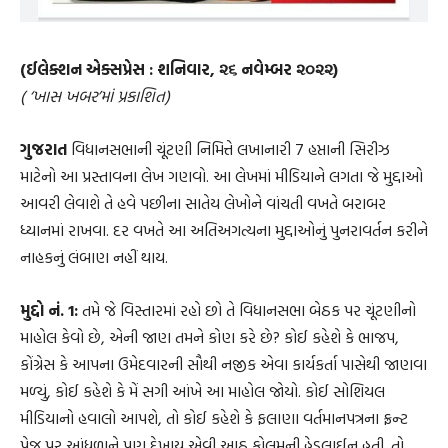
(ઈલેક્શન એક્સપ્રેસ : શનિવાર, ૨૬ નવેમ્બર ૨૦૨૨)
( ‘ખાસ ખબર’માં પ્રકાશિત)
ગુજરાત
વિધાનસભાની ચૂંટણી નિમિત્તે લખાનારી 7 હપ્તાની સિરીઝ
માટેનો આ પ્રસ્તાવના લેખ ગણવો. આ લેખમાં મીડિયાને લગતા જે મુદ્દાઓ
આવરી લેવાશે તે હવે પછીના સાતેય લેખોને વાંચતી વખતે બરાબર
ધ્યાનમાં રાખવા. દર વખતે આ અતિઅગત્યના મુદ્દાઓનું પુનરાવર્તન કરીને
નાહકનું લંબાણ નહીં થાય.
મુદ્દો નં. 1:
તમે જે વિસ્તારમાં રહો છો તે વિધાનસભા બેઠક પર ચૂંટણીનો
માહોલ કેવો છે, એની જાણ તમને કોણ કરે છે? કોઈ કહેશે કે ભાજપ,
કોંગ્રેસ કે આપના ઉમેદવારની સૌથી નજીક એવા કાર્યકર્તા પાસેથી જાણવા
મળ્યું, કોઈ કહેશે કે મેં સગી આંખે આ માહોલ જોયો. કોઈ સોશિયલ
મીડિયાનો હવાલો આપશે, તો કોઈ કહેશે કે ફલાણા વર્તમાનપત્રના ફ્રન્ટ
પેજ પર આંધળાને પણ દેખાય એવી આઠ કોલમની હેડલાઈન હતી. તો