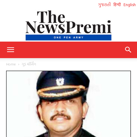
ગુજરાતી
हिन्दी
English
NewsPremi
Home
ગુડ મૉર્નિંગ
Gujarati