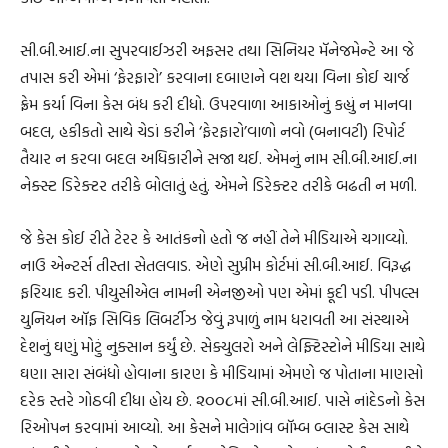
સી.બી.આઈ.ના સુપરવાઈઝરી અફસર તથા સિનિયર મૅનેજમેન્ટે આ જે
તપાસ કરી એમાં ‘ફેરફારો’ કરવાના દબાણને વશ થયા વિના કોઈ ચાર્જ
ફ્રેમ કર્યા વિના કેસ બંધ કરી દીધો. ઉપરવાળા આકાઓનું કહ્યું ન માનવા
બદલ, હકીકતો સાથે ચેડાં કરીને ‘ફેરફારો’વાળો નવો (બનાવટી) રિપોર્ટ
તૈયાર ન કરવા બદલ અધિકારીને સજા થઈ. એમનું નામ સી.બી.આઈ.ના
નેક્સ્ટ ડિરેક્ટર તરીકે બોલાતું હતું. એમને ડિરેક્ટર તરીકે બઢતી ન મળી.
જે કેસ કોઈ રીતે ટેરર કે આતંકનો હતો જ નહીં તેને મીડિયાએ ચગાવ્યો.
નાઉ એન્ટર્સ તીસ્તા સેતલવાડ. એણે સુપ્રીમ કોર્ટમાં સી.બી.આઈ. વિરૂદ્ધ
ફરિયાદ કરી. પીયુસીએલ નામની એનજીઓ પણ એમાં કૂદી પડી. પીપલ્સ
યુનિયન ઑફ સિવિક લિબર્ટીઝ જેવું રૂપાળું નામ ધરાવતી આ સંસ્થાએ
દેશનું ઘણું મોટું નુક્સાન કર્યું છે. સેક્યુલરો અને લેફ્ટિસ્ટોને મીડિયા સાથે
ઘણા સારા સંબંધો હોવાના કારણ કે મીડિયામાં એમણે જ પોતાના માણસો
દરેક સ્તરે ગોઠવી દીધા હોય છે. ૨૦૦૮માં સી.બી.આઈ. પાસે નાંદેડનો કેસ
રિઓપન કરવામાં આવ્યો. આ કેસને માલેગાંવ બૉમ્બ બ્લાસ્ટ કેસ સાથે