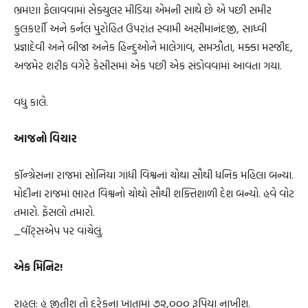
ભ્રમણા ફેલાવવામાં સેક્યુલર મીડિયા એમની સાથે છે એ પછી સમીર
કુલકર્ણી અને કર્નલ પુરોહિત ઉપરાંત સ્વામી અસીમાનંદજી, સાધ્વી
પ્રજ્ઞાદેવી અને બીજા અનેક હિન્દુઓને માલેગાંવ, સમઝૌતા, મક્કા મસ્જીદ,
અજમેર શરીફ વગેરે કેસીસમાં એક પછી એક સંડોવવામાં આવતા ગયા.
વધુ કાલે.
આજનો વિચાર
કૉન્ગ્રેસના રાજમાં સોનિયા ગાંધી વિશ્વનાં ચોથા સૌથી ધનિક મહિલા બન્યા.
મોદીના રાજમાં ભારત વિશ્વનો ચોથો સૌથી શક્તિશાળી દેશ બન્યો. હવે વોટ
તમારો. ફેંસલો તમારો.
_વૉટ્સએપ પર વાંચેલું.
એક મિનિટ!
રાહુલ: હું જીતીશ તો દરેકના ખાતામાં ૭૨,૦૦૦ રૂપિયા નાખીશ.