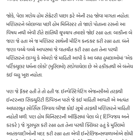
જોકે, પેલા ત્રણેય હોમ સેક્રેટરી પાછા ફરે એની રાહ જોવા માગતા નહોતા.
મણિસરને બોલાવ્યા પછી હોમ મિનિસ્ટર તો જાણે પોતાના રસનો આ
વિષય નથી એવી રીતે શાંતિથી ચૂપચાપ તમાશો જોઈ રહ્યા હતા. બાકીના બે
જણ જે હતા એ જ મણિસર સાથેની મીટિંગ કન્ડક્ટ કરી રહ્યા હતા. બંને
જણા વચ્ચે વચ્ચે આપસમાં જે વાતચીત કરી રહ્યા હતા તેના પરથી
મણિસરને લાગ્યું કે એમણે જે માહિતી આપી કે આ બધા હુમલાઓમાં ‘એક
પર્ટિક્યુલર ધર્મના લોકો’ (મુસ્લિમો) સંડોવાયેલા છે એ હકીકતથી એ બંનેય
કંઈ બહુ ખુશ નહોતા.
પણ જે ફૅક્ટ હતી તે તો હતી જ. ઈન્વેસ્ટિગેટિંગ એજન્સીઓ તરફથી
ઈન્ટરનલ સિક્યુરિટી ડિવિઝન પાસે જે કંઈ માહિતી આવતી એ અત્યંત
આધારભૂત સોર્સિસ સિવાય બીજા કોઈ સૂત્રો તરફથી મણિસરને માહિતી
નહોતી મળી. પણ હોમ મિનિસ્ટરની ઑફિસમાં પેલા બે ( દિગ્વિજય અને
કરકરે ) જે ગુસપુસ કરી રહ્યા હતા તેના પરથી ક્લિયર હતું કે મુસ્લિમો
આતંકવાદીઓની મદદ કરી રહ્યા હતા એવી ઈન્ટેલિજન્સવાળાઓએ શોધી