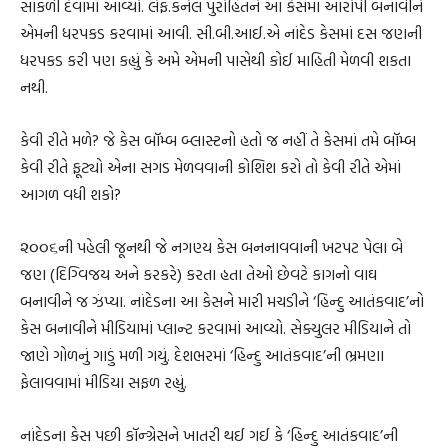
સાંકળી દેવામાં આવ્યો. લેફ.કર્નલ પુરોહિતને આ કેસમાં આરોપી બનાવીને
એમની ધરપકડ કરવામાં આવી. સી.બી.આઈ.એ નાંદેડ કેસમાં દસ જણની
ધરપકડ કરી પણ કહ્યું કે અમે એમની પાસેથી કોઈ માહિતી મેળવી શકતા
નથી.
કેવી રીતે મળે? જે કેસ બૉમ્બ બ્લાસ્ટનો હતો જ નહીં તે કેસમાં તમે બૉમ્બ
કેવી રીતે ફૂટ્યો એના સગડ મેળવવાની કોશિશ કરો તો કેવી રીતે એમાં
આગળ વધી શકો?
૨૦૦૬ની પહેલી જૂનથી જે નગણ્ય કેસ બનનાવવાની ખટપટ પેલા બે
જણ (દિગ્વિજય અને કરકરે) કરતા હતા તેઓ છેવટે કાગનો વાઘ
બનાવીને જ ઝંપ્યા. નાંદેડના આ કેસને મારી મચડીને ‘હિન્દુ આતંકવાદ’નો
કેસ બનાવીને મીડિયામાં પ્લાન્ટ કરવામાં આવ્યો. સેક્યુલર મીડિયાને તો
જાણે ગોળનું ગાડું મળી ગયું. દેશભરમાં ‘હિન્દુ આતંકવાદ’ની ભ્રમણા
ફેલાવવામાં મીડિયા સફળ રહ્યું.
નાંદેડના કેસ પછી કૉન્ગ્રેસને ખાતરી થઈ ગઈ કે ‘હિન્દુ આતંકવાદ’ની