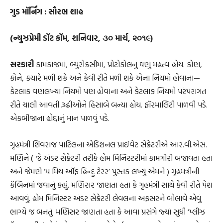
ગુડ મૉર્નિંગ : સૌરભ શાહ
(ન્યુઝપ્રેમી ડૉટ કૉમ, શનિવાર, ૩૦ માર્ચ, ૨૦૧૯)
સરકારી
કામકાજમાં, બ્યુરોક્રસીમાં, પ્રોટોકોલનું ઘણું મહત્વ હોય. કોણ,
કોને, ક્યારે મળી શકે અને કેવી રીતે મળી શકે એના નિયમો હોવાના—
કેટલાક વણલખ્યા નિયમો પણ હોવાના અને કેટલાક નિયમો પરંપરાગત
રીતે ચાલી આવતી રૂઢીઓને હિસાબે બન્યા હોય. ફૉરમાલિટી પાળવી પડે.
એકબીજાના હોદ્દાનું માન પાળવું પડે.
ગૃહમંત્રી શિવરાજ પાટિલના એડિશનલ પ્રાઈવેટ સેક્રેટરીએ આર.વી.એસ.
મણિને ( જે અંડર સેક્રેટરી તરીકે હોમ મિનિસ્ટરીમાં કામગીરી બજાવતા હતા
અને જેમણે ‘ધ મિથ ઑફ હિન્દુ ટેરર’ પુસ્તક લખ્યું એમને ) ગૃહમંત્રીની
કૅબિનમાં જવાનું કહ્યું. મણિસર જાણતા હતા કે ગૃહમંત્રી સાથે કેવી રીતે પેશ
આવવું. હોમ મિનિસ્ટર અંડર સેક્રેટરી લેવલના અફસરને બોલાવે એવું
ભાગ્યે જ બનતું. મણિસર જાણતા હતા કે આવા પ્રસંગે જ્યાં સુધી ‘પ્લીઝ