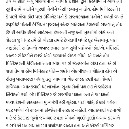
હૅવ અ સીટ’ એવું બોલવામાં ન આવે કે ઈશારા દ્વારા કહેવામાં ન આવે ત્યાં
સુધી સામે ચાલીને ખુરશી ખેંચીને બેસી જવાનું ન હોય. હોમ મિનિસ્ટરને (
કે પછી એવા કોઈ પણ કૅબિનેટ મંત્રી કે રાજ્યકક્ષાના મંત્રીને ) મળતી વખતે
બ્યુરોક્રેટે પોતની હેસિયત મુજબનું અંતર સાહેબના ટેબલથી રાખવાનું હોય.
ઉપરી અધિકારીઓ સાહેબના ટેબલની નજીકની ખુરશીમાં બેસે અને
જેટલા જુનિયર તમે હો એટલા તમારે ટેબલથી વધારે દૂર બેસવાનું. પણ
અફકોર્સ, સાહેબનો અવાજ તમારા કાન સુધી પહોંચવો જોઈએ. મણિસરે
અન્ડર સેક્રેટરીને છાજે એવી જગ્યાએ બેઠક લીધી. એ વખતે હોમ
મિનિસ્ટરની કેબિનના નાના સોફા પર બે જેન્ટલમેન બેઠા હતા. એ બે
જણ તેમ જ હોમ મિનિસ્ટર પોતે— ત્રણેય એકબીજાના ગોઠિયા હોય એ
રીતનું વાતાવરણ બંધાયું હતું. આમાંના એક રાજકારણી હતા જેમણે
ભવિષ્યમાં આતંકવાદી ધટનાઓના સૂત્રધારોનો પક્ષ લઈને જાહેરમાં
નિવેદનો કર્યા. હોમ મિનિસ્ટર જે રાજકીય પક્ષના હતા તે જ પક્ષની
મધ્યપ્રદેશની સરકારના મુખ્યમંત્રી રહી ચૂકેલા. પછી જોકે, ફેંકાઈ ગયેલા.
પંદર વર્ષથી એ રાજ્યમાં કૉન્ગ્રેસની સરકાર નહોતી. આતંકવાદી ઘટનાઓ
માટે જે કેટલાંક જૂથો જવાબદાર હતા એમનો ખુલ્લેખુલ્લો બચાવ કરવાને
કારણે એ મહાશય ખાસ્સા ચર્ચાસ્પદ બન્યા હતા અને એટલે મણિસર