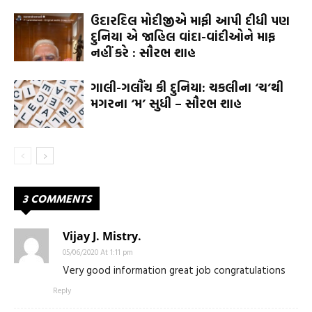
ઉદારદિલ મોદીજીએ માફી આપી દીધી પણ
દુનિયા એ જાહિલ વાંદા-વાંદીઓને માફ
નહીં કરે : સૌરભ શાહ
ગાલી-ગલૌંચ કી દુનિયા: ચકલીના ‘ચ’થી
મગરના ‘મ’ સુધી – સૌરભ શાહ
3 COMMENTS
Vijay J. Mistry.
05/06/2020 At 1:11 pm
Very good information great job congratulations
Reply