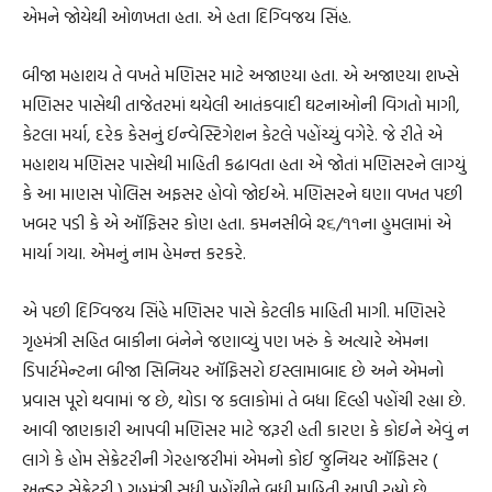
એમને જોયેથી ઓળખતા હતા. એ હતા દિગ્વિજય સિંહ.
બીજા મહાશય તે વખતે મણિસર માટે અજાણ્યા હતા. એ અજાણ્યા શખ્સે
મણિસર પાસેથી તાજેતરમાં થયેલી આતંકવાદી ઘટનાઓની વિગતો માગી,
કેટલા મર્યા, દરેક કેસનું ઈન્વેસ્ટિગેશન કેટલે પહોંચ્યું વગેરે. જે રીતે એ
મહાશય મણિસર પાસેથી માહિતી કઢાવતા હતા એ જોતાં મણિસરને લાગ્યું
કે આ માણસ પોલિસ અફસર હોવો જોઈએ. મણિસરને ઘણા વખત પછી
ખબર પડી કે એ ઑફિસર કોણ હતા. કમનસીબે ૨૬/૧૧ના હુમલામાં એ
માર્યા ગયા. એમનું નામ હેમન્ત કરકરે.
એ પછી દિગ્વિજય સિંહે મણિસર પાસે કેટલીક માહિતી માગી. મણિસરે
ગૃહમંત્રી સહિત બાકીના બંનેને જણાવ્યું પણ ખરું કે અત્યારે એમના
ડિપાર્ટમેન્ટના બીજા સિનિયર ઑફિસરો ઇસ્લામાબાદ છે અને એમનો
પ્રવાસ પૂરો થવામાં જ છે, થોડા જ કલાકોમાં તે બધા દિલ્હી પહોંચી રહ્યા છે.
આવી જાણકારી આપવી મણિસર માટે જરૂરી હતી કારણ કે કોઈને એવું ન
લાગે કે હોમ સેક્રેટરીની ગેરહાજરીમાં એમનો કોઈ જુનિયર ઑફિસર (
અન્ડર સેક્રેટરી ) ગૃહમંત્રી સુધી પહોંચીને બધી માહિતી આપી રહ્યો છે.