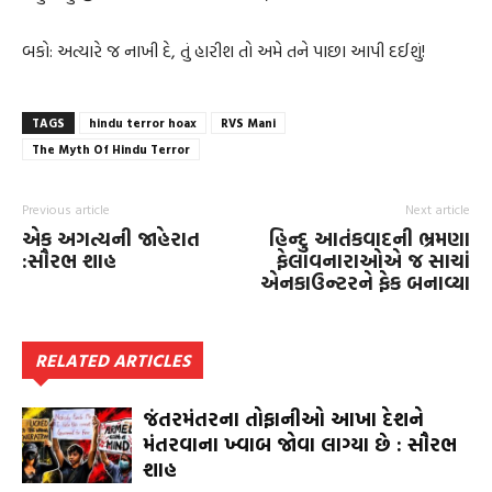
બકો: અત્યારે જ નાખી દે, તું હારીશ તો અમે તને પાછા આપી દઈશું!
TAGS
hindu terror hoax
RVS Mani
The Myth Of Hindu Terror
Previous article
Next article
એક અગત્યની જાહેરાત
હિન્દુ આતંકવાદની ભ્રમણા
:સૌરભ શાહ
ફેલાવનારાઓએ જ સાચાં
એનકાઉન્ટરને ફેક બનાવ્યા
RELATED ARTICLES
જંતરમંતરના તોફાનીઓ આખા દેશને
મંતરવાના ખ્વાબ જોવા લાગ્યા છે : સૌરભ
શાહ