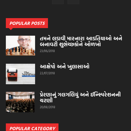
POPULAR POSTS
તમને લડાવી મારનારા આડતિયાઓ અને
બનાવટી શુભેચ્છકોને ઓળખો
23/06/2018
આક્ષેપો અને ખુલાસાઓ
22/07/2018
પ્રેરણાનું ગલગલિયું અને ઈન્સ્પિરેશનની
ચટણી
20/08/2018
POPULAR CATEGORY