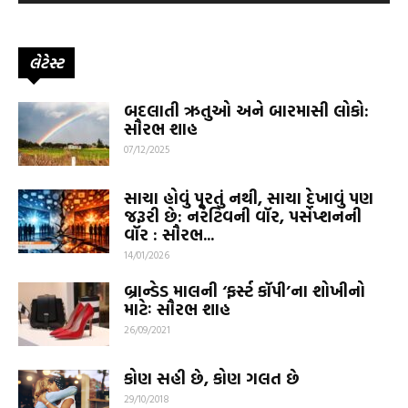
લેટેસ્ટ
બદલાતી ઋતુઓ અને બારમાસી લોકો:
સૌરભ શાહ
07/12/2025
સાચા હોવું પૂરતું નથી, સાચા દેખાવું પણ
જરૂરી છે: નરેટિવની વૉર, પર્સેપ્શનની
વૉર : સૌરભ...
14/01/2026
બ્રાન્ડેડ માલની ‘ફર્સ્ટ કૉપી’ના શોખીનો
માટેઃ સૌરભ શાહ
26/09/2021
કોણ સહી છે, કોણ ગલત છે
29/10/2018