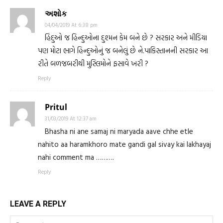
અશોક
04/04/2019 At 6:38 pm
હિંદુઓ જ હિન્દુઓના દુશ્મન કેમ બને છે ? સરકાર અને મીડિયા
પણ મોટા ભાગે હિન્દુઓનું જ બનેલું છે ને.પાકિસ્તાનની સરકાર આ
રીતે બળજબરીથી મુસ્લિમોને ફસાવે ખરી ?
Reply
Pritul
31/03/2019 At 12:37 am
Bhasha ni ane samaj ni maryada aave chhe etle
nahito aa haramkhoro mate gandi gal sivay kai lakhayaj
nahi comment ma ……….
Reply
LEAVE A REPLY