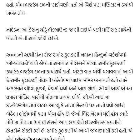
હતો. એમાં બજરંગ દળની ‘સંડોવણી’ હતી એ વિશે પણ મણિસરને ક્યાંથી
ખબર હોય.
નાંદેડના આ કેસનું થોડું બૅકગ્રાઉન્ડ જાણી લઈએ પછી મણિસર સાથેની
વાતને એની સાથે જોડી દઈએ.
૨૦૦૬ની ૨૪મી મેના રોજ સમીર કુલકર્ણી નામના હિન્દુની વર્કશોપમાં
‘બૉમ્બધડાકો’ થયો હોવાના સમાચાર પોલિસને મળ્યા. સમીર કુલકર્ણી
કયારેક બજરંગ દળના કાર્યાલયે જતો. એટલે વાત એવી ચગાવવામાં આવી
કે સમીર કુલકર્ણી પોતાની વર્કશોપમાં પાઈપ બૉમ્બ બનાવતો હતો ત્યારે
અકસ્માતે બૉમ્બ ફૂટ્યો, ધડાકો થયો અને આગ લાગી. સી.બી.આઈ.એ આ
તપાસ પોલિસ પાસેથી પોતાના હાથમાં લીધી. સી.બી.આઈ.ના
ઈન્વેસ્ટિગેશનમાં બહાર આવ્યું કે નાના સેન્ટરો પર નાનો ધંધો લઈને
બેઠેલા લોકોમાંથી ઘણા એવા હોય છે જેઓ બિસનેસમાં મંદી હોય ત્યારે
પોતે જ પોતાના પ્રિમાઈસિસને આગ લગાડીને ઈન્સ્યોરન્સ કંપનીને
છેતરીને રોકડી કરી લે. સમીર કુલકર્ણીએ આવી જ બદમાશી કરી હતી. એ
કોઈ બૉમ્બવૉમ્બ બનાવતો નહોતો.