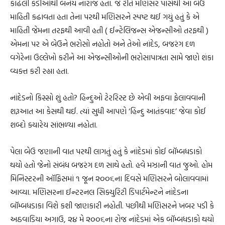
કાઢેલી કડીઓથી બંનેય નારાજ હતા. જે રીતે મણિસર પાસેથી આ બેઉ
માહિતી કઢાવતા હતા તેના પરથી મણિસરને સ્પષ્ટ થઈ ગયું હતું કે એ
માહિતી જેમના તરફથી આવી હતી ( ઈન્ટેલિજન્સ એજન્સીઓ તરફથી )
એમના પર એ બેઉને ભરોસો નહોતો અને તેઓ નાંદેડ, બજરંગ દળ
વગેરેના ઉલ્લેખો કરીને આ એજન્સીઓની ભરોસાપાત્રતા સામે જાણે શંકા
વ્યક્ત કરી રહ્યા હતા.
નાંદેડનો કિસ્સો શું હતો? હિન્દુઓ ટેરરિસ્ટ છે એવી અફવા ફેલાવવાની
શરૂઆત આ કેસથી થઈ. ત્યાં સુધી આપણે ‘હિન્દુ આતંકવાદ’ જેવા કોઈ
શબ્દો ક્યારેય સાંભળ્યા નહોતા.
પેલા બેઉ જણાની વાત પરથી લાગતું હતું કે નાંદેડમાં કોઈ બૉમ્બધડાકો
થયો હતો જેનો સંબંધ બજરંગ દળ સાથે હતો. હવે મઝાની વાત જુઓ. હોમ
મિનિસ્ટરની ઑફિસમાં ૧ જૂન ૨૦૦૬ના દિવસે મણિસરને બોલાવવામાં
આવ્યા. મણિસરના ઈન્ટરનલ સિક્યુરિટી ડિપાર્ટમેન્ટને નાંદેડના
બૉમ્બધડાકા વિશે કશી જાણકારી નહોતી. પછીથી મણિસરને ખબર પડી કે
અઠવાડિયા અગાઉ, ૨૪ મે ૨૦૦૬ના રોજ નાંદેડમાં એક બૉમ્બધડાકો થયો