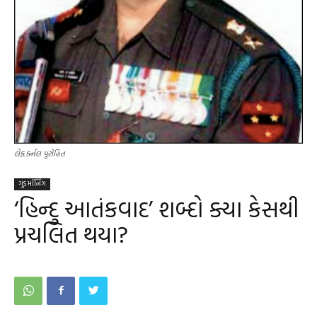
લેફ.કર્નલ પુરોહિત
ગુડ મૉર્નિંગ
‘હિન્દુ આતંકવાદ’ શબ્દો ક્યા કેસથી
પ્રચલિત થયા?