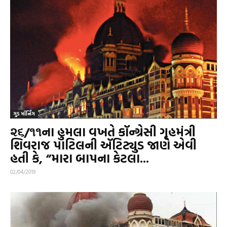
ગુડ મૉર્નિંગ
૨૬/૧૧ના હુમલા વખતે કૉન્ગ્રેસી ગૃહમંત્રી
શિવરાજ પાટિલની ઍટિટ્યુડ જાણે એવી
હતી કે, “મારા બાપના કેટલા...
02/04/2019