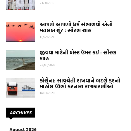
23/10/2018
આપણે આપણો ધર્મ સંભાળવો એનો
મતલબ શું? : સૌરભ શાહ
13/02/2021
જીવવા માટેની બેસ્ટ ઉંમર કઈ : સૌરભ
શાહ
24/09/2020
કોરોના: સાવચેતી રાખવાને બદલે ડરનો
માહોલ ઊભો કરનારા રાજકારણીઓ
14/03/2020
ARCHIVES
August 2026