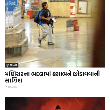
ગુડ મૉર્નિંગ
મણિસરના બદલામાં કસાબને છોડાવવાની
સાઝિશ
05/04/2019