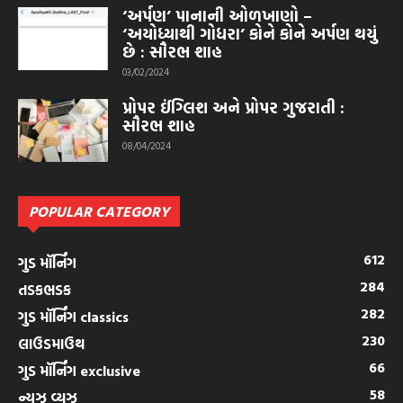
‘અર્પણ’ પાનાની ઓળખાણો –
‘અયોધ્યાથી ગોધરા’ કોને કોને અર્પણ થયું
છે : સૌરભ શાહ
03/02/2024
પ્રોપર ઈંગ્લિશ અને પ્રોપર ગુજરાતી :
સૌરભ શાહ
08/04/2024
POPULAR CATEGORY
612
ગુડ મૉર્નિંગ
284
તડકભડક
282
ગુડ મૉર્નિંગ classics
230
લાઉડમાઉથ
66
ગુડ મૉર્નિંગ exclusive
58
ન્યુઝ વ્યુઝ