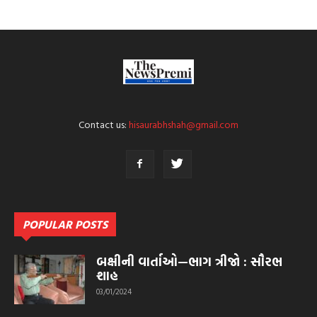
Contact us:
hisaurabhshah@gmail.com
POPULAR POSTS
બક્ષીની વાર્તાઓ—ભાગ ત્રીજો : સૌરભ
શાહ
03/01/2024