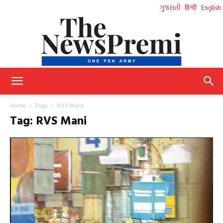
ગુજરાતી
हिन्दी
English
NewsPremi
Home
Tags
RVS Mani
Tag: RVS Mani
Gujarati