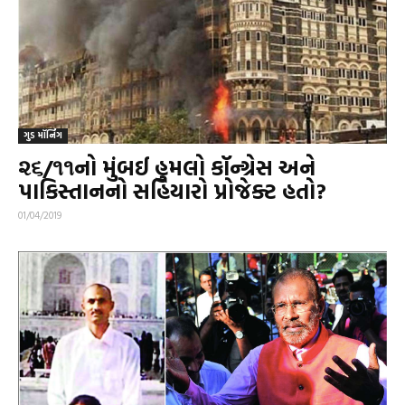
ગુડ મૉર્નિંગ
૨૬/૧૧નો મુંબઈ હુમલો કૉન્ગ્રેસ અને
પાકિસ્તાનનો સહિયારો પ્રોજેક્ટ હતો?
01/04/2019