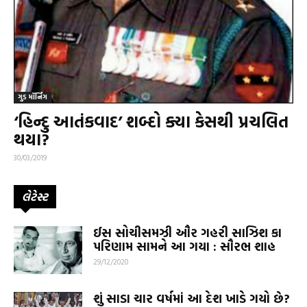
ગુડ મૉર્નિંગ
‘હિન્દુ આતંકવાદ’ શબ્દો ક્યા કેસથી પ્રચલિત
થયા?
30/03/2019
લેટેસ્ટ
ઈસ સોચીસમઝી ઔર ગહરી સાઝિશ કા
પરિણામ સામને આ ગયા : સૌરભ શાહ
29/12/2020
શું સાડા ચાર વર્ષમાં આ દેશ ખાડે ગયો છે?