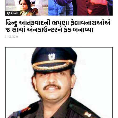
ગુડ મૉર્નિંગ
હિન્દુ આતંકવાદની ભ્રમણા ફેલાવનારાઓએ
જ સાચાં એનકાઉન્ટરને ફેક બનાવ્યા
31/03/2019