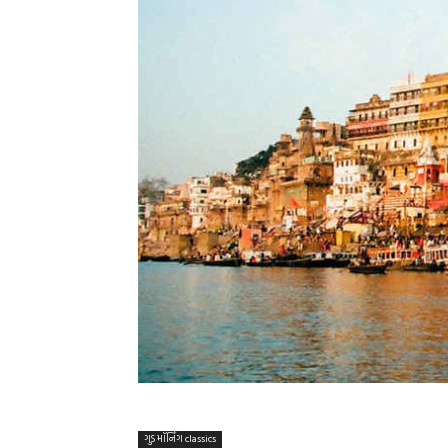
ગુડ મૉર્નિંગ classics