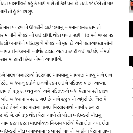
ોહન માલવીયને કહું કે મારી પાસે તો કંઈ ધન છે નહીં, જોઈએ તો મારી
તો હું કંગાળ છું.
ું કે મારાં પગરખાંને ઊંચકીને લઈ જવાનું અપમાનજનક કામ તો
ાર માનીને મોજડીઓ લઈ લીધી. થોડા વખત પછી નિઝામને ખબર પડી
 પર ઓટલો બનાવીને પંડિતજીએ મોજડીઓ મૂકી છે અને જતાઆવતા સૌની
કે, આપણા નિઝામની આર્થિક હાલત અત્યંત કપરી થઈ ગઈ છે, એમણે
સારામાં સારી કિંમત એમને અપાવીએ.
જીને પાછા બનારસથી હૈદરાબાદ આવવાનું આમંત્રણ આપ્યું અને દાન
સ્ટેલ બાંધવાનું કહીને દાનની રકમ લઈને પંડિતજી પાછા આવ્યા.
ધકામ તો હજુ શરૂ થયું નથી અને પંડિતજીએ બધા પૈસા વાપરી કાઢ્યા
 વૉલ બાંધવામાં વપરાઈ ગઈ છે અને હજુય એ અધૂરી છે. નિઝામે
ર્થીઓ રહેશે તેમને આસપાસના જંગલ વિસ્તારમાંથી આવી શકનારા
પડે ને. તમે હજુ થોડા પૈસા આપો તો પહેલાં બાઉન્ડરી વૉલનું
 આમ કરતાં કરતાં માલવીયજી નિઝામ પાસેથી પૈસા લેતા ગયા, લેતા
ાઉન્ડરી વૉલ બનાવવામાં જ વાપરી નાખ્યો. બાકીના પૈસામાં ભવ્ય