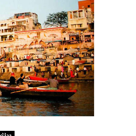
લેટેસ્ટ