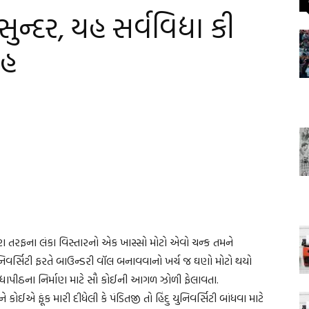
્દર, યહ સર્વવિદ્યા કી
ાહ
ણ તરફના લંકા વિસ્તારનો એક ખાસ્સો મોટો એવો ચન્ક તમને
નિવર્સિટી ફરતે બાઉન્ડરી વૉલ બનાવવાનો ખર્ચ જ ઘણો મોટો થયો
િદ્યાપીઠના નિર્માણ માટે સૌ કોઈની આગળ ઝોળી ફેલાવતા.
એ ફૂંક મારી દીધેલી કે પંડિતજી તો હિંદુ યુનિવર્સિટી બાંધવા માટે