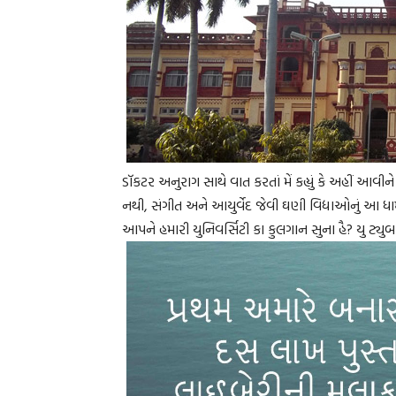
ડૉકટર અનુરાગ સાથે વાત કરતાં મેં કહ્યું કે અહીં આવીને મન
નથી, સંગીત અને આયુર્વેદ જેવી ઘણી વિદ્યાઓનું આ ધામ
આપને હમારી યુનિવર્સિટી કા કુલગાન સુના હૈ? યુ ટ્યુ