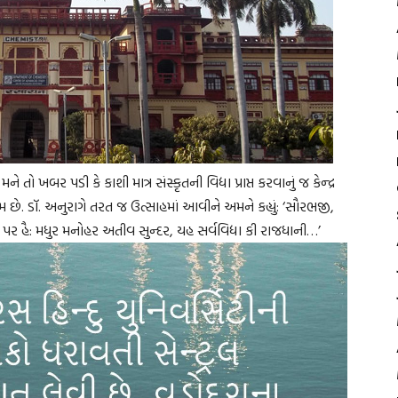
ે તો ખબર પડી કે કાશી માત્ર સંસ્કૃતની વિદ્યા પ્રાપ્ત કરવાનું જ કેન્દ્ર
 છે. ડૉ. અનુરાગે તરત જ ઉત્સાહમાં આવીને અમને કહ્યું: ‘સૌરભજી,
બ પર હૈ: મધુર મનોહર અતીવ સુન્દર, યહ સર્વવિદ્યા કી રાજધાની…’