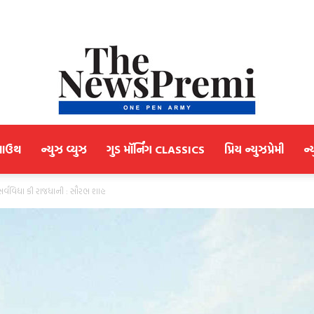
માઉથ
ન્યુઝ વ્યુઝ
ગુડ મૉર્નિંગ CLASSICS
પ્રિય ન્યુઝપ્રેમી
ન્
NewsPremi
્વવિદ્યા કી રાજધાની : સૌરભ શાહ
Gujarati