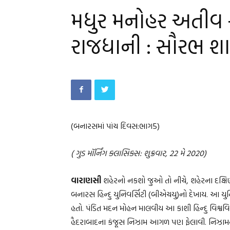
મધુર મનોહર અતીવ સુન
રાજધાની : સૌરભ શ
(બનારસમાં પાંચ દિવસ:ભાગ5)
( ગુડ મૉર્નિંગ ક્લાસિક્સ: શુક્રવાર, 22 મે 2020)
વારાણસી
શહેરનો નકશો જુઓ તો નીચે, શહેરના દક્ષિ
બનારસ હિન્દુ યુનિવર્સિટી (બીએચયુ)નો દેખાય. આ યુ
હતો. પંડિત મદન મોહન માલવીય આ કાશી હિન્દુ વિશ્વવ
હૈદરાબાદના કંજૂસ નિઝામ આગળ પણ ફેલાવી. નિઝામને કોઈ