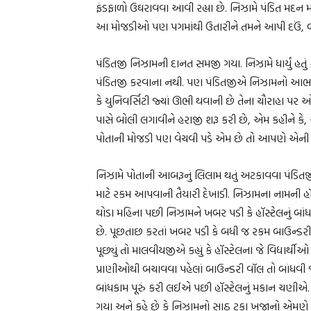
ફંડફાળો ઉઘરાવવા આવી રહ્યા છે. નિઝામે પંડિત મદન મ
આ મોજડીઓ પણ પગમાંથી ઉતારીને તમને આપી દઉં, બાકી 
પંડિતજી નિઝામની દાનત સમજી ગયા. નિઝામે ધાર્યું હત
પંડિતજી કરવાના નથી. પણ પંડિતજીએ નિઝામનો આભ
કે યુનિવર્સિટી જ્યાં ઊભી થવાની છે તેના ચૌરાહા
પાસે બોલી લગાવીને હરાજી શરૂ કરી છે, એમ કહીને 
પોતાની મોજડી પણ વેચવી પડે એમ છે તો આપણે એની 
નિઝામે પોતાની આબરૂનું લિલામ થતું અટકાવવા પંડિત
માટે રકમ આપવાની તૈયારી દેખાડી. નિઝામના નામની હૉ
થોડા મહિના પછી નિઝામને ખબર પડી કે હૉસ્ટેલનું બાં
છે. પૂછતાછ કરતાં ખબર પડી કે બધી જ રકમ બાઉન્ડરી
પૂછ્યું તો માલવીયજીએ કહ્યું કે હૉસ્ટેલના જે વિદ્યા
પ્રાણીઓથી બચાવવા પહેલાં બાઉન્ડરી વૉલ તો બાંધવી જ 
બાંધકામ પૂરું કરી લઈએ પછી હૉસ્ટેલનું મકાન ચણીએ.
ગયા અને કહે છે કે નિઝામનો સાઠ ટકા ખજાનો એમણે બ