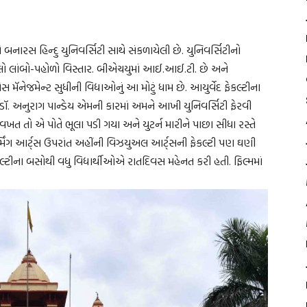
સ હિન્દુ યુનિવર્સિટી સાથે સંકળાયેલી છે. યુનિવર્સિટીનો
લો લાંબો-પહોળો વિસ્તાર. બીએચયુમાં આઈ.આઈ.ટી. છે અને
સ મૅનેજમેન્ટ સુધીની વિદ્યાઓનું આ મોટું ધામ છે. આયુર્વેદ ફેકલ્ટીના
ી ડૉ. અનુરાગ પાન્ડેય એમની કારમાં અમને આખી યુનિવર્સિટી ફેરવી
ખત તો એ પોતે ભૂલા પડી ગયા અને યુટર્ન મારીને પાછા સીધા રસ્તે
રફોર્મિંગ આર્ટ્સ ઉપરાંત અહીંની વિઝયુઅલ આર્ટ્સની ફેકલ્ટી પણ ઘણી
્ટીના બસોથી વધુ વિદ્યાર્થીઓએ રાતદિવસ મહેનત કરી હતી. ફિલ્મમાં