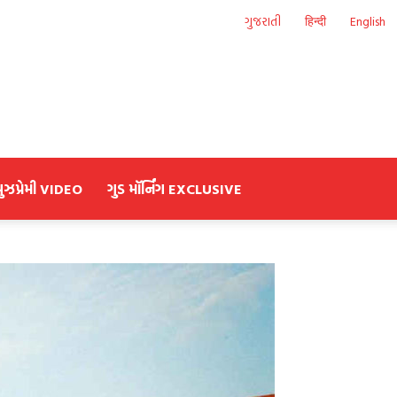
ગુજરાતી
हिन्दी
English
યુઝપ્રેમી VIDEO
ગુડ મૉર્નિંગ EXCLUSIVE