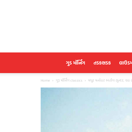
ગુડ મૉર્નિંગ
તડકભડક
લાઉડ
Home
ગુડ મૉર્નિંગ classics
મધુર મનોહર અતીવ સુન્દર, યહ સર