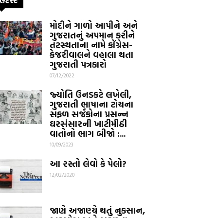
મોદીને ગાળો આપીને અને
ગુજરાતનું અપમાન કરીને
તટસ્થતાના નામે કોંગ્રેસ-
કેજરીવાલને વહાલા થતા
ગુજરાતી પત્રકારો
07/12/2022
જ્યોતિ ઉનડકટે લખેલી,
ગુજરાતી ભાષાના ટોચના
સફળ સર્જકોના પ્રસન્ન
ઘરસંસારની ખાટીમીઠી
વાતોનો ભાગ બીજો :...
10/09/2023
આ રસ્તો લેવો કે પેલો?
12/02/2020
જાણે અજાણ્યે થતું નુકસાન,