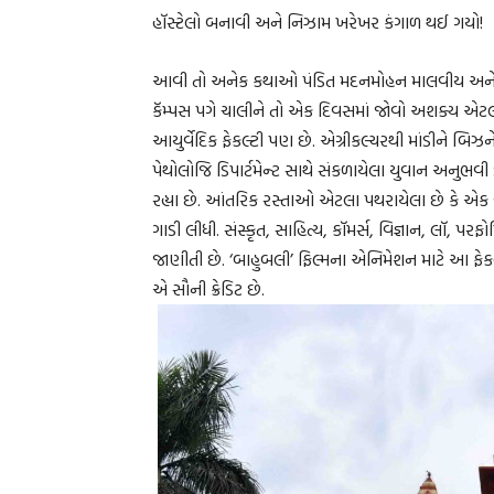
હૉસ્ટેલો બનાવી અને નિઝામ ખરેખર કંગાળ થઈ ગયો!
આવી તો અનેક કથાઓ પંડિત મદનમોહન માલવીય અને બનાર
કૅમ્પસ પગે ચાલીને તો એક દિવસમાં જોવો અશક્ય એટ
આયુર્વેદિક ફેકલ્ટી પણ છે. એગ્રીકલ્ચરથી માંડીને બિઝને
પેથોલોજિ ડિપાર્ટમેન્ટ સાથે સંકળાયેલા યુવાન અનુભવ
રહ્યા છે. આંતરિક રસ્તાઓ એટલા પથરાયેલા છે કે એક વ
ગાડી લીધી. સંસ્કૃત, સાહિત્ય, કૉમર્સ, વિજ્ઞાન, લૉ, પ
જાણીતી છે. ‘બાહુબલી’ ફિલ્મના એનિમેશન માટે આ ફેકલ
એ સૌની ક્રેડિટ છે.