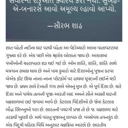
શાંત વહેતી નદીના ઘાટ પરથી વહેતા આ વેદોચ્ચારો આખા વાતાવરણમાં
ગુંજ્યા કરે છે. એક પછી એક શ્ર્લોક બોલાતા જાય છે. આકાશમાં
પંખીઓની ચહલપહલ શરૂ થઈ ગઈ છે. ઓમ શાંતિ:, શાંતિ:, શાંતિ: સાથે
મંત્રગાન સમાપ્ત થાય છે અને પાંચ કુમારો ચારે દિશાઓનું પૂજન કરવા
બેએક ફીટ ઊંચા નાના-નાના પ્લેટફોર્મ પર હાથમાં ધૂપદાની લઈને ચડી
જાય છે. પ્રથમ સામે દેખાતી ગંગા સામે એમનું મુખ છે. એ પૂર્વ દિશા છે. ચારે
દિશા અને પાંચેય તત્ત્વની પૂજા-આરતી બાદ અમને સૌને અસ્સી ઘાટની
યજ્ઞશાળામાં લઈ જવામાં આવે છે. કેટલાક વિદેશીઓ છે જેમાં કેટલાક
બૌદ્ધ ભિખ્ખુઓ પણ છે. ભારતની પચરંગી પ્રજા તો છે જ. યજ્ઞશાળા ચારે
તરફથી ખુલ્લી છે. માથે વાસ્તુ મુજબનું છાપરું છે. વચ્ચોવચ હવનકુંડ છે.
એક વિદુષી મહિલા વિધિ અનુસાર યજ્ઞક્રિયા આરંભે છે. ભારતીય