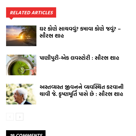
RELATED ARTICLES
ઘર કોણે સાચવવું? કમાવા કોણે જવું? –
સૌરભ શાહ
પાણીપુરી-એક લવસ્ટોરી : સૌરભ શાહ
અસ્તવ્યસ્ત જીવનને વ્યવસ્થિત કરવાની
ચાવી જે. કૃષ્ણમૂર્તિ પાસે છે : સૌરભ શાહ
19 COMMENTS