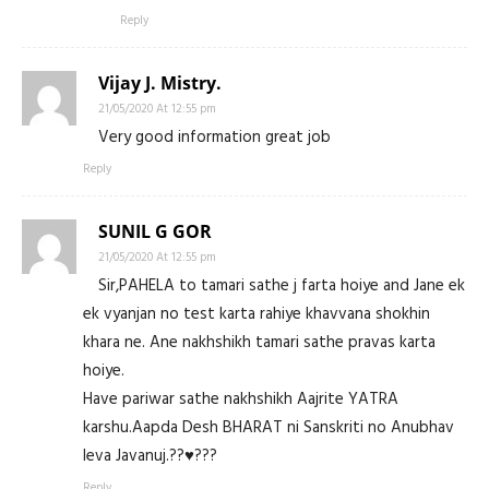
Reply
Vijay J. Mistry.
21/05/2020 At 12:55 pm
Very good information great job
Reply
SUNIL G GOR
21/05/2020 At 12:55 pm
Sir,PAHELA to tamari sathe j farta hoiye and Jane ek
ek vyanjan no test karta rahiye khavvana shokhin
khara ne. Ane nakhshikh tamari sathe pravas karta
hoiye.
Have pariwar sathe nakhshikh Aajrite YATRA
karshu.Aapda Desh BHARAT ni Sanskriti no Anubhav
leva Javanuj.??♥️???
Reply