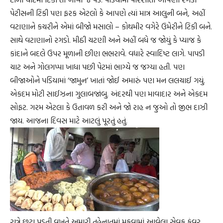
પેટીસની ટિકી પણ ફરક એટલો કે આપણે ત્યાં માત્ર આલુની બને, અહીં
વટાણાને કચરીને એમાં બીજો મસાલો – કોથમીર વગેરે ઉમેરીને ટિકી બને.
સાથે વટાણાનો રગડો. મીઠી ચટણી અને અહીં બધે જ જોયું કે પ્યાજ કે
કાંદાને બદલે ઉપર મૂળાની છીણ ભભરાવે. વધારે સ્વાદિષ્ટ લાગે. પાપડી
ચાટ અને ગોલગપ્પા ખાધા પછી પેટમાં ભાગ્યે જ જગ્યા હતી. પણ
બીજાઓને પડિયામાં ‘જામુન’ ખાતાં જોઈ અમારું પણ મન લલચાઈ ગયું.
એકદમ મોટી સાઈઝના ગુલાબજાંબુ. અંદરથી પણ માવાદાર અને એકદમ
સોફટ. ગરમ એટલા કે ઉતાવળ કરી અને જો રાહ ન જુઓ તો જીભ દાઝી
જાય. આજના દિવસ માટે આટલું પૂરતું હતું.
રાત્રે છૂટા પડતી વખતે અમારી તહેનાતમાં મૂકવામાં આવેલા સેવક કુંવર