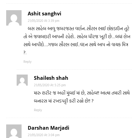
Ashit sanghvi
21/05/2020 At 3:39 pm
બસ સાહેબ આવુ જબરજસ્ત વર્ણન..સૌરભ ભાઈ લોકડાઉન તુટે
તો એ જવાબદારી આપની રહેશે.. સાહેબ ધીરજ ખૂટી છે…બધાં લેખ
સાથે આપીદો….ગજબ સૌરભ ભાઈ..વંદન સાથે આપ નો વાચક મિત્ર
?.
Reply
Shailesh shah
21/05/2020 At 5:25 pm
મારુ શરીર જ અહીં મુંબઈ માં છે, સાહેબ!! આત્મા તમારી સાથે
બનારસ માં રખડપટ્ટી કરી રહ્યો છે!! ?
Reply
Darshan Marjadi
21/05/2020 At 3:04 pm