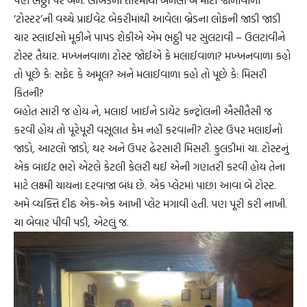
પણ ભઠ્ઠી પર બને. લોખંડના તારમાંથી બનેલા બે મોટી જાળીવાળા
‘ટોસ્ટર’ની વચ્ચે પ્રાઈવેટ બેકરીમાંથી આવેલા બ્રેડના લોફની જાડી જાડી
ચાર સ્લાઈસો મૂકીને પાપડ શેકીએ એમ ભઠ્ઠી પર સુલટાવી – ઉલટાવીને
ટોસ્ટ તૈયાર. મખ્ખનવાળા ટોસ્ટ જોઈએ કે મલાઈવાળા? મખ્ખનવાળા કહો
તો પૂછે કે: સફેદ કે અમૂલ? અને મલાઈવાળા કહો તો પૂછે કે: મિસરી
કિતની?
બહોત સારી જ હોય ને, મલાઈ ખાઈને ડાયેટ કન્ટ્રોલની ઐસીતૈસી જ
કરવી હોય તો પૂરેપૂરી વસૂલાત કેમ નહીં કરવાની? ટોસ્ટ ઉપર મલાઈનો
જાડો, આટલો જાડો, થર અને ઉપર ઢેરસારી મિસરી. કુલડીમાં ચા. ટોસ્ટનું
એક બાઈટ ભરો એટલે કેટલી કેલરી થઈ એની ગણતરી કરવી હોય તેના
માટે લક્ષ્મી ચાયના દરવાજા બંધ છે. એક પ્લેટમાં પાછા આવા બે ટોસ્ટ.
અમે વ્યક્તિ દીઠ એક-એક આખી પ્લેટ મગાવી હતી. પણ પૂરી કરી નાખી.
ચા બેવાર પીવી પડી, એટલું જ.