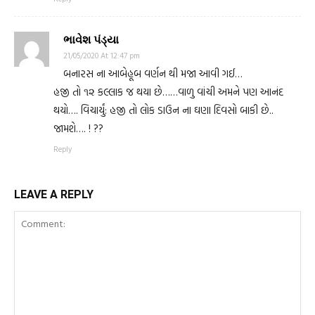
ભાવેશ પંડ્યા
21/05/2020 At 12:47 pm
બનારસ ના આબેહૂબ વર્ણન થી મજા આવી ગઈ…
હજી તો ૧૨ કલ્લાક જ થયા છે……વાળુ વાંચી અમને પણ આનંદ
થયો…. વિચાર્યું: હજી તો લોક ડાઉન ના ઘણા દિવસો બાકી છે..
જામશે…. ! ??
Reply
LEAVE A REPLY