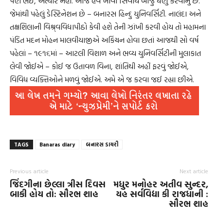
પણ ભઈ, અત્યારે નહીં. આજે હવે ખાવા સિવાય બીજું ઘણું કરવાનું છે.
જેમાંથી પહેલું ડેસ્ટિનેશન છે – બનારસ હિન્દુ યુનિવર્સિટી. નાલંદા અને
તક્ષશિલાની વિશ્ર્વવિદ્યાપીઠો કેવી હશે તેની ઝાંખી કરવી હોય તો મહામના
પંડિત મદન મોહન માલવીયાજીએ અકિંચન હોવા છતાં આજથી સો વર્ષ
પહેલાં – ૧૯૧૬માં – આટલી વિશાળ અને ભવ્ય યુનિવર્સિટીની મુલાકાત
લેવી જોઈએ – કોઈ જ ઉતાવળ વિના, શાંતિથી અહીં ફરવું જોઈએ,
વિવિધ વ્યક્તિઓને મળવું જોઈએ. અમે એ જ કરવા જઈ રહ્યા છીએ.
TAGS
Banaras diary
બનારસ ડાયરી
Previous article
Next article
જિંદગીના છેલ્લા ત્રીસ દિવસ
મધુર મનોહર અતીવ સુન્દર,
બાકી હોય તો: સૌરભ શાહ
યહ સર્વવિદ્યા કી રાજધાની :
સૌરભ શાહ