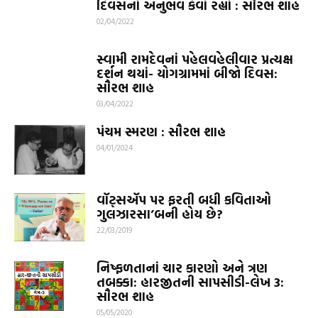
દિવસનો અનુભવ કેવો રહ્યો : સૌરભ શાહ
02/04/2022
સ્વામી રામદેવનાં પહેલવહેલીવાર પ્રત્યક્ષ
દર્શન થયાં- યોગગ્રામમાં બીજો દિવસ:
સૌરભ શાહ
03/04/2022
પંચમ સ્મરણ : સૌરભ શાહ
04/01/2024
વૉટ્સઍપ પર ફરતી બધી કવિતાઓ
ગુલઝારસા’બની હોય છે?
22/03/2019
નિષ્ફળતાનાં ચાર કારણો અને ત્રણ
તબક્કા: હારજીતની સાપસીડી-લેખ 3:
સૌરભ શાહ
05/05/2020