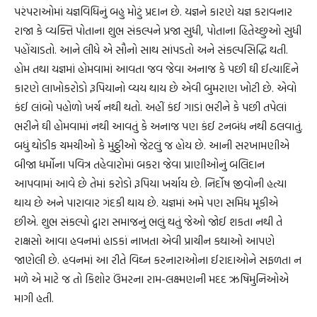
પરંપરાઓમાં યજ્ઞવિધિનું બહુ મોટું પ્રદાન છે. યજ્ઞને કારણે યજ્ઞ કરાવનાર
રાજા કે વ્યક્તિ પોતાના શુભ સંકલ્પને પ્રજા સુધી, પોતાના હિતેચ્છુઓ સુધી
પહોંચાડતો. આને લીધે એ સૌનો સાથ સાંપડતો અને સંકલ્પસિદ્ધિ થતી.
હોમ તથા યજ્ઞમાં હોમવામાં આવતા જવ જેવા અનાજ કે પછી ઘી ઈત્યાદિને
કારણે લાખોકરોડો રૂપિયાનો વ્યય થાય છે એવી બુમરાણ ખોટી છે. એવો
કંઈ લાંબો પહોળો ખર્ચ નથી થતો. અહીં કંઈ ગાડાં ભરીને કે પછી તપેલાં
ભરીને ઘી હોમવામાં નથી આવતું કે અનાજ પણ કંઈ ટનબંધ નથી ઠલવાતું.
બધું થોડીક ચમચીઓ કે મુઠ્ઠીઓ જેટલું જ હોય છે. આની સરખામણીએ
બીજા ધર્મોના પવિત્ર તહેવારોમાં બકરા જેવા પ્રાણીઓનું બલિદાન
આપવામાં આવે છે તેમાં કરોડો રૂપિયા ખર્ચાય છે. નિર્દોષ જીવોની હત્યા
થાય છે અને પારાવાર ગંદકી થાય છે. યજ્ઞમાં અમે પણ સમિધ મૂકીએ
છીએ. શુભ સંકલ્પો દ્વારા સમાજનું ભલું થતું જેઓ જોઈ શકતા નથી તે
રાક્ષસો આવા હવનમાં હાડકાં નાખતા એવી પ્રાચીન કથાઓ આપણે
જાણેલી છે. હવનમાં આ રીતે વિઘ્ન કરનારાઓના ઈરાદાઓને સફળતા ન
મળે એ માટે જ તો કિશોર ઉંમરના રામ-લક્ષ્મણની મદદ ઋષિમુનિઓએ
માગી હતી.