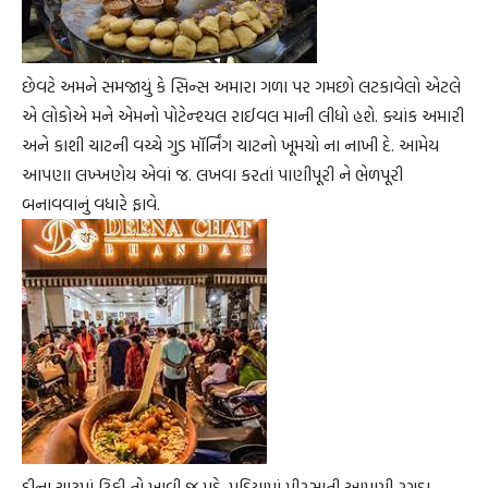
છેવટે અમને સમજાયું કે સિન્સ અમારા ગળા પર ગમછો લટકાવેલો એટલે
એ લોકોએ મને એમનો પોટેન્શ્યલ રાઈવલ માની લીધો હશે. ક્યાંક અમારી
અને કાશી ચાટની વચ્ચે ગુડ મૉર્નિંગ ચાટનો ખૂમચો ના નાખી દે. આમેય
આપણા લખ્ખણેય એવાં જ. લખવા કરતાં પાણીપૂરી ને ભેળપૂરી
બનાવવાનું વધારે ફાવે.
દીના ચાટમાં ટિકી તો ખાવી જ પડે. પડિયામાં પીરસાતી આપણી રગડા