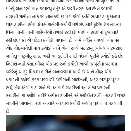
ઉત્તરાર્ધ બાકી હતો. લંકા ચૌરાહા યાદ છે? જ્યાંના કેશવ તામ્બુલ ભંડારમાં
પહેલું બનારસી પાન જમાવ્યું હતું? એ ડાબી તરફ. આ છે તે જમણી
તરફની ગલીના નાકે જ. નાનકડી છાપરી જેવી અતિ સાધારણ દુકાનમાં
વારાણસીની સૌથી ફેમસ જલેબી-કચૌડી મળે છે. કોઈ કૃત્રિમ રંગ નાખ્યા
વિના નાની નાની જલેબીઓ તળાઈ રહી છે. પછી ચાસણીમાં ડુબાડાઈ
રહી છે. પણ એ પહેલાં કચૌડી ખાવાની છે. અમે ઑર્ડર આપ્યો. એક પર
એક ગોઠવાયેલી પાંચ કચૌડી અને એની સાથે બટાટાનું વિવિધ ચાટમસાલા
નાખેલું ખાટુંમીઠું શાક. અહીં આ ફૂલેલી સાદી ઘઉંની પૂરીને કચૌડી કહે છે.
નિરાશ નહીં થતા. બીજી એક પ્રકારની કચૌડી આવી જ પૂરીમાં વટાણા
વગેરેનું આછું મિશ્રણ ભરીને બનાવવામાં આવે છે અને ત્રીજી એક
પ્રકારની કચૌડી કડક પડવાળી, પેટીસની સાઈઝની, અંદર ભરપૂર પૂરણ
ભર્યું હોય એવી પણ બને છે. આપણે શહેરીઓ આ ત્રીજા પ્રકારની
કચોરીની જ કચૌડી તરીકે અપેક્ષા રાખીએ. એ કચૌડીને દહીં – ચટણી વગેરે
નાખીને ખાવાની. પણ અત્યારે આ પાંચ કચૌડી અર્થાત્ પુરીને ઝાપટવાની
છે.