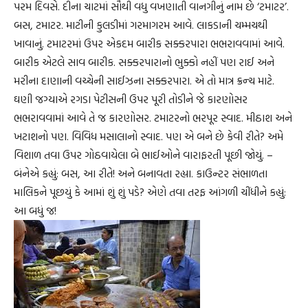
પરમ દિવસે. દીના ચાટમાં સૌથી વધુ વખણાતી વાનગીનું નામ છે ‘ટમાટર’.
બસ, ટમાટર. માટીની કુલડીમાં ગરમાગરમ આવે. લાકડાની ચમ્મચથી
ખાવાનું. ટમાટરમાં ઉપર એકદમ બારીક સક્કરપારા ભભરાવવામાં આવે.
બારીક એટલે સાવ બારીક. સક્કરપારાનો ભુક્કો નહીં પણ રાઈ અને
મરીના દાણાની વચ્ચેની સાઈઝના સક્કરપારા. એ તો માત્ર ક્રન્ચ માટે.
ઘણી જગ્યાએ રગડા પેટીસની ઉપર પૂરી તોડીને જે કારણોસર
ભભરાવવામાં આવે તે જ કારણોસર. ટમાટરનો ભરપૂર સ્વાદ. મીઠાશ અને
ખટાશનો પણ. વિવિધ મસાલાનો સ્વાદ. પણ એ બને છે કેવી રીતે? અમે
વિશાળ તવા ઉપર ગોઠવાયેલા બે ભાઈઓને વારાફરતી પૂછી જોયું. –
બંનેએ કહ્યું: બસ, આ રીતે! અને બનાવતા રહ્યા. કાઉન્ટર સંભાળતા
માલિકને પૂછયું કે આમાં શું શું પડે? એણે તવા તરફ આંગળી ચીંધીને કહ્યું:
આ બધું જ!