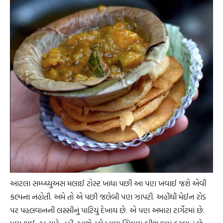
આટલા સમ્પ્ચ્યુઅસ મલાઈ ટોસ્ટ ખાધા પછી આ પણ ખવાઈ જશે એવી
કલ્પના નહોતી. અમે તો એ પછી જલેબી પણ ઝાપટી. અહીંથી મેઈન રોડ
પર પહલવાનની લસ્સીનું પાટિયું દેખાય છે. એ પણ અમારા ટાર્ગેટમાં છે.