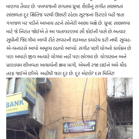
માણવા તૈયાર છે. પખવાજની સંગતમાં ધ્રુપદ શૈલીનું સંગીત સાંભળતાં
સાંભળતાં દૂર ક્ષિતિજ પરથી ઊભરી રહેલા સૂરજનાં કિરણો વહી જતા
ગંગાજળ પર પડીને આખાય તટને સોનેરી આભા બક્ષે છે. ધ્રુપદ સાંભળવા
માટે જે નિરાંત જોઈએ તે આ વાતાવરણમાં સૌ કોઈની પાસે છે.અત્યાર
સુધીની જિંદગીમાં આવી રીતે સવારની શરૂઆત ક્યારેય કરી નથી. સુબહ-
એ-બનારસે આવો અમૂલ્ય લ્હાવો આપ્યો. સંગીત પછી યોગનો કાર્યક્રમ છે
પણ અમારો જીવ અત્યારે યોગમાં નહીં પણ ભોગમાં છે. યોગાસાન અને
પ્રાણાયમ શીખવતા આચાર્યની ક્ષમા માગી, એમની રજા લઈને અમે ચૌક
તરફ જઈએ છીએ. અહીંથી જરા દૂર છે. દૂર એટલે? દસ મિનિટ!