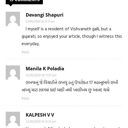
Devangi Shapuri
23/05/2020 At 9:17 am
I myself is a resident of Vishvanath galli, but a
gujarati, so enjoyed your article, though I witness this
everyday,
Reply
Manila K Poladia
22/05/2020 At 11:07 am
લખવાનું જે વિચારીને લખવું હતું ઉપરોકત 17 મહાનુભાવે લખી
નાખ્યું મારા ભાગમાં કાઈ બાકી નથી ખાલીખમ છુ આનંદ થયો
Reply
KALPESH V V
22/05/2020 At 8:41 am