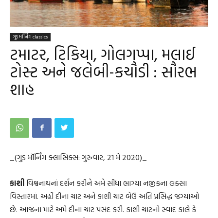
ગુડ મૉર્નિંગ classics
ટમાટર, ટિકિયા, ગોલગપ્પા, મલાઈ
ટોસ્ટ અને જલેબી-કચૌડી : સૌરભ
શાહ
_(ગુડ મૉર્નિંગ ક્લાસિક્સ: ગુરુવાર, 21 મે 2020)_
કાશી
વિશ્વનાથનાં દર્શન કરીને અમે સીધા ભાગ્યા નજીકના લક્સા
વિસ્તારમાં. અહીં દીના ચાટ અને કાશી ચાટ બેઉ અતિ પ્રસિદ્ધ જગ્યાઓ
છે. આજના માટે અમે દીના ચાટ પસંદ કરી. કાશી ચાટનો સ્વાદ કાલે કે