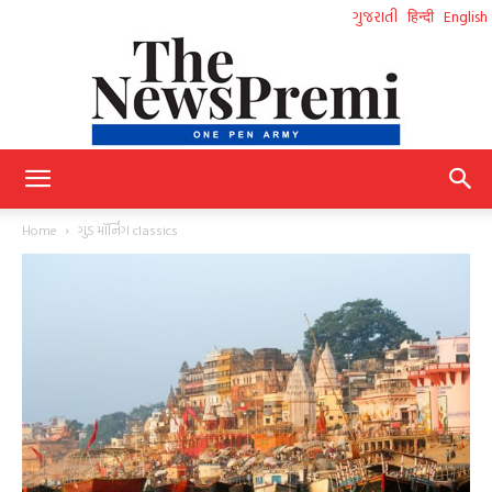
ગુજરાતી
हिन्दी
English
NewsPremi
Home
ગુડ મૉર્નિંગ classics
Gujarati