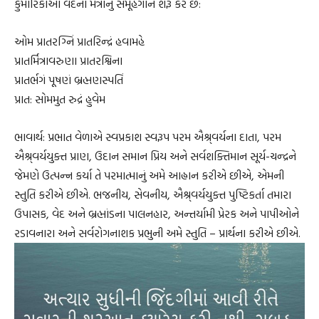
કુમારિકાઓ વેદના મંત્રોનું સમૂહગાન શરૂ કરે છે:
ઓમ પ્રાતરગ્નિં પ્રાતરિન્દ્રં હવામહે
પ્રાતર્મિત્રાવરુણા પ્રાતરશ્વિના
પ્રાતર્ભગં પૂષણં બ્રહ્મણસ્પતિં
પ્રાત: સોમમુત રુદ્રં હુવેમ
ભાવાર્થ: પ્રભાત વેળાએ સ્વપ્રકાશ સ્વરૂપ પરમ ઐશ્ર્વર્યના દાતા, પરમ
ઐશ્ર્વર્યયુક્ત પ્રાણ, ઉદાન સમાન પ્રિય અને સર્વશક્તિમાન સૂર્ય-ચન્દ્રને
જેમણે ઉત્પન્ન કર્યા તે પરમાત્માનું અમે આહ્વાન કરીએ છીએ, એમની
સ્તુતિ કરીએ છીએ. ભજનીય, સેવનીય, ઐશ્ર્વર્યયુક્ત પુષ્ટિકર્તા તમારા
ઉપાસક, વેદ અને બ્રહ્માંડના પાલનહાર, અન્તર્યામી પ્રેરક અને પાપીઓને
રડાવનારા અને સર્વરોગનાશક પ્રભુની અમે સ્તુતિ – પ્રાર્થના કરીએ છીએ.