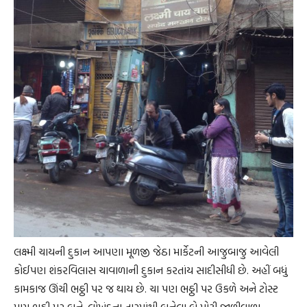
લક્ષ્મી ચાયની દુકાન આપણા મૂળજી જેઠા માર્કેટની આજુબાજુ આવેલી
કોઈપણ શંકરવિલાસ ચાવાળાની દુકાન કરતાંય સાદીસીધી છે. અહીં બધું
કામકાજ ઊંચી ભઠ્ઠી પર જ થાય છે. ચા પણ ભઠ્ઠી પર ઉકળે અને ટોસ્ટ