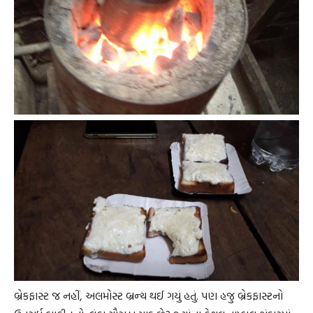
બ્રેકફાસ્ટ જ નહીં, અલમોસ્ટ બ્રન્ચ થઈ ગયું હતું. પણ હજુ બ્રેકફાસ્ટનો