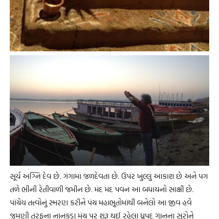
સૂર્ય અગ્નિ દેવ છે. ગંગામાં જળદેવતા છે. ઉપર ખુલ્લું આકાશ છે અને પગ
તળે ભીની રેતીવાળી જમીન છે. મંદ મંદ પવન આ બધાયનો સાક્ષી છે.
પાંચેય તત્ત્વોનું સ્મરણ કરીને પંચ મહાભૂતોમાંથી બનેલો આ જીવ હવે
જમણી તરફના નાનકડા મંચ પર શરૂ થઈ રહેલા ધ્રુપદ ગાનના સૂરોને