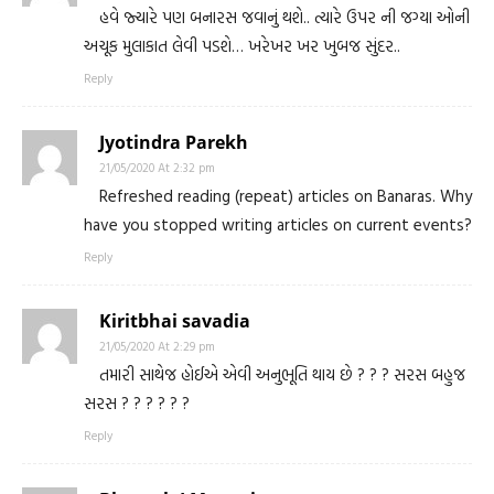
હવે જ્યારે પણ બનારસ જવાનું થશે.. ત્યારે ઉપર ની જગ્યા ઓની
અચૂક મુલાકાત લેવી પડશે… ખરેખર ખર ખુબજ સુંદર..
Reply
Jyotindra Parekh
21/05/2020 At 2:32 pm
Refreshed reading (repeat) articles on Banaras. Why
have you stopped writing articles on current events?
Reply
Kiritbhai savadia
21/05/2020 At 2:29 pm
તમારી સાથેજ હોઈએ એવી અનુભૂતિ થાય છે ? ? ? સરસ બહુજ
સરસ ? ? ? ? ? ?
Reply