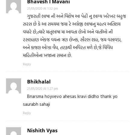
Bhavesh I Mavani
21/05/2020 At 1:32 pm
ગુજરાતી ભાષા ની અને વિશેષ આ પેઢી નુ ભાગ્ય ખરેખર બહુજ
સરસ છે કે આ સમયમા જયા રે અગ્રેજી ભાષાનુ મહત્વ અતિશય
વધારે છે,ત્યારે માતૃભાષા મા આવતા લેખો અને વાતૉઓ ની
રસલહાણ એકજ વયના ત્રણ લેખક, સૌરભ શાહ, જય વસાવડા,
અને કાજલ ઓઝા વૈધ, તરફથી અવિરત મળે છે,જે વિવિધ
માહિતીઓના ખજાના સમાન છે.
Reply
Bhikhalal
21/05/2020 At 1:27 pm
Bnarsma hoyvevo ahesas kravi didho thank yo
saurabh sahaji
Reply
Nishith Vyas