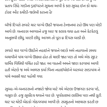
પ્રતાપ સિંહે ગાડીના ડ્રાઈવરને સૂચના આપી કે કલ સુબહ ઈન કો ચાય-
ટોસ્ટ ઔર કચૌડી-જલેબી કરાના હૈ!
બીજે દિવસે સવારે ચાર વાગ્યે ઊઠી જવાના ટેન્શનમાં રાતે ઊંઘ પણ મોડી
આવે છે. બનારસ આવ્યાને હજુ બાર જ કલાક થયા હતા અને કેટકેટલું
અનુભવી લીધું, માણી લીધું. આગળ તો પૂરા ૪ દિવસ બાકી છે.
સવારે ચાર વાગ્યે ઊઠીને નહાઈને જવાને બદલે અમે નહાવાનો સમય
બચાવીને પાંચ વાગ્યે ઊઠ્યા હોત તો ચાલી જાત પણ તો અમે એક સુંદર
ધાર્મિક વિધિથી વંચિત રહી જાત. આ વાતની અમને જાણ કરવામાં આવી
હતી એટલે જ અમે આળસ કર્યા વિના નહાઈધોઈને બરાબર સાડાપાંચ ને
પાંચે અસ્સી ઘાટ પહોંચી ગયા.
સુબહ-એ-બનારસનો નજારો જોવા માટે ગમે એટલા ઉજાગરા કરવા પડે,
વસૂલ છે. હજુ સૂર્યોદય થવાને વાર છે. પૂર્વાકાશમાં લાલિમા પણ નથી ફૂટી.
ઘાટ પર થોડી બેઠકો ગોઠવવામાં આવી છે. સંસ્કૃતનો અભ્યાસ કરતી છ