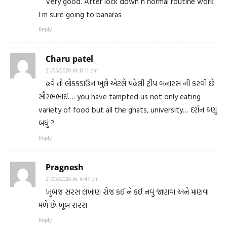
Very good. After lock down n normal routine work
I m sure going to banaras
Reply
Charu patel
21/05/2020 At 8:11 pm
હવે તો લોકકડાઉંન ખુલે એટલે પહેલી ટ્રીપ બનારસ ની કરવી છે
સૌરભભાઈ…. you have tampted us not only eating
variety of food but all the ghats, university… દર્શન ઘણું
બધું ?
Reply
Pragnesh
21/05/2020 At 6:47 pm
ખુબજ સરસ લખાણ રોજ કઈ ને કઈ નવું જાણવા અને માણવા
મળે છે ખૂબ સરસ
Reply