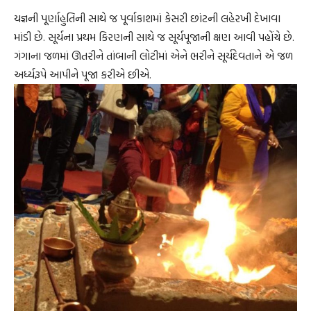
યજ્ઞની પૂર્ણાહુતિની સાથે જ પૂર્વાકાશમાં કેસરી છાંટની લહેરખી દેખાવા
માંડી છે. સૂર્યના પ્રથમ કિરણની સાથે જ સૂર્યપૂજાની ક્ષણ આવી પહોંચે છે.
ગંગાના જળમાં ઊતરીને તાંબાની લોટીમાં એને ભરીને સૂર્યદેવતાને એ જળ
અર્ધ્યરૂપે આપીને પૂજા કરીએ છીએ.