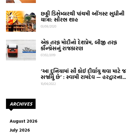
છઠ્ઠી ડિસેમ્બરથી પાંચમી ઑગસ્ટ સુધીની
યાત્રા: સૌરભ શાહ
03/08/2020
એક તરફ મોદીનો દેશપ્રેમ, બીજી તરફ
કૉંન્ગ્રેસનું રાજકારણ
07/02/2019
‘આ દુનિયામાં સૌ કોઈ દીર્ઘાયુ થવા માટે જ
સર્જાયું છે’ : સ્વામી રામદેવ — હરદ્વારના...
10/04/2022
ARCHIVES
August 2026
July 2026