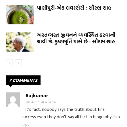
પાણીપુરી-એક લવસ્ટોરી : સૌરભ શાહ
અસ્તવ્યસ્ત જીવનને વ્યવસ્થિત કરવાની
ચાવી જે. કૃષ્ણમૂર્તિ પાસે છે : સૌરભ શાહ
7 COMMENTS
Rajkumar
20/04/2020 At 4:54 pm
It’s fact, nobody says the truth about final
success.even they don’t say all fact in biography also.
Reply