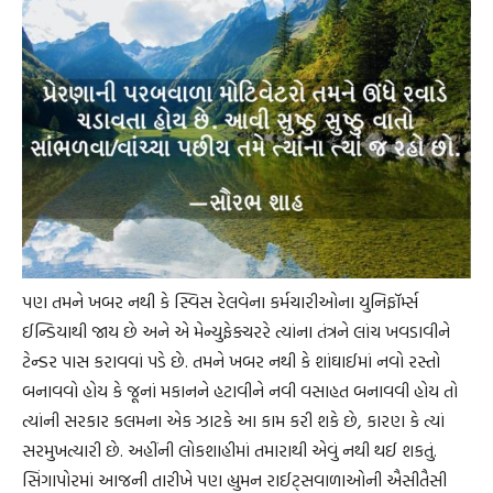
પણ તમને ખબર નથી કે સ્વિસ રેલવેના કર્મચારીઓના યુનિફૉર્મ્સ
ઈન્ડિયાથી જાય છે અને એ મેન્યુફેક્ચરરે ત્યાંના તંત્રને લાંચ ખવડાવીને
ટેન્ડર પાસ કરાવવાં પડે છે. તમને ખબર નથી કે શાંઘાઈમાં નવો રસ્તો
બનાવવો હોય કે જૂનાં મકાનને હટાવીને નવી વસાહત બનાવવી હોય તો
ત્યાંની સરકાર કલમના એક ઝાટકે આ કામ કરી શકે છે, કારણ કે ત્યાં
સરમુખત્યારી છે. અહીંની લોકશાહીમાં તમારાથી એવું નથી થઈ શકતું.
સિંગાપોરમાં આજની તારીખે પણ હ્યુમન રાઈટ્સવાળાઓની ઐસીતૈસી