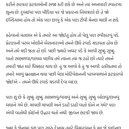
કરીને સરકાર ફટકાઓની સજા કરી શકે છે અને ત્યાં અખબારી સ્વાતંત્ર્ય
શૂન્ય છે. દુબઈમાં પણ મીડિયા પર જે પ્રકારનાં નિયંત્રણો છે તે જો
ઈન્ડિયામાં હોય તો એક પણ છાપું કે એક પણ ટીવી ચેનલ ચાલી ન શકે.
કહેવાનો મતલબ એ કે તમારે આ જોઈતું હોય તો પેલું પણ સ્વીકારવું પડે.
પ્રેરણાની પરબ ખોલીને બેસનારાઓ તમને ઊંધે રવાડે ચડાવતા હોય છે
અને તમે ચડી જતા હો છો. પછી જ્યારે ખબર પડે કે આવી સુષ્ઠુ સુષ્ઠુ
વાતો સાંભળવા/વાંચ્યા પછીય તમે ત્યાંના ત્યાં જ રહો છો ત્યારે તમને
તમારી જાત માટે ધિક્કાર થાય છે. હું જ આવો કે હું જ આવી. હકીકતમાં તો
તમારે આવું બ્રહ્મજ્ઞાન થયા પછી પેલા મોટિવેશનની પરબવાળાને ફટકારવો
જોઈએ – તમને ઊંધે રવાડે ચડાવી દેવા બદલ.
પણ શું છે કે સુષ્ઠુ સુષ્ઠુ સાંભળવું/વાંચવું અને સુષ્ઠુ સુષ્ઠુ બોલવું/લખવું
બધાંને ગમે છે. ચાંપલી ચાંપલી અને ડાહી ડાહી વાતો કોને ન ગમે? પણ
એવી વાતોથી કોઈનો ઉદ્ધાર થતો નથી. જીવન ભટકી જાય છે.
જ્યાં કે જેનામાં કશું પણ સારું દેખાય ત્યારે વિચારવાનું કે આ જે ફાઈનલ