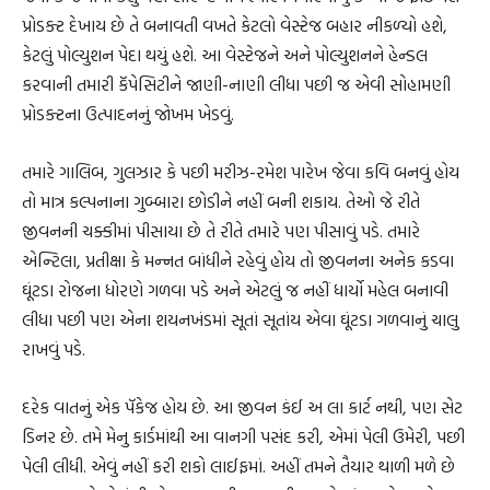
પ્રોડક્ટ દેખાય છે તે બનાવતી વખતે કેટલો વેસ્ટેજ બહાર નીકળ્યો હશે,
કેટલું પોલ્યુશન પેદા થયું હશે. આ વેસ્ટેજને અને પોલ્યુશનને હેન્ડલ
કરવાની તમારી કૅપેસિટીને જાણી-નાણી લીધા પછી જ એવી સોહામણી
પ્રોડક્ટના ઉત્પાદનનું જોખમ ખેડવું.
તમારે ગાલિબ, ગુલઝાર કે પછી મરીઝ-રમેશ પારેખ જેવા કવિ બનવું હોય
તો માત્ર કલ્પનાના ગુબ્બારા છોડીને નહીં બની શકાય. તેઓ જે રીતે
જીવનની ચક્કીમાં પીસાયા છે તે રીતે તમારે પણ પીસાવું પડે. તમારે
એન્ટિલા, પ્રતીક્ષા કે મન્નત બાંધીને રહેવું હોય તો જીવનના અનેક કડવા
ઘૂંટડા રોજના ધોરણે ગળવા પડે અને એટલું જ નહીં ધાર્યો મહેલ બનાવી
લીધા પછી પણ એના શયનખંડમાં સૂતાં સૂતાંય એવા ઘૂંટડા ગળવાનું ચાલુ
રાખવું પડે.
દરેક વાતનું એક પૅકેજ હોય છે. આ જીવન કંઈ અ લા કાર્ટ નથી, પણ સેટ
ડિનર છે. તમે મેનુ કાર્ડમાંથી આ વાનગી પસંદ કરી, એમાં પેલી ઉમેરી, પછી
પેલી લીધી. એવું નહીં કરી શકો લાઈફમાં. અહીં તમને તૈયાર થાળી મળે છે