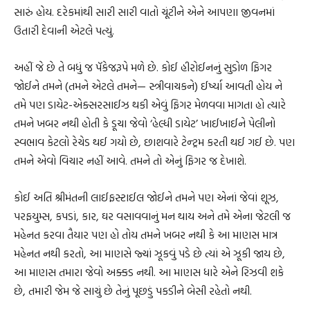
સારું હોય. દરેકમાંથી સારી સારી વાતો ચૂંટીને એને આપણા જીવનમાં
ઉતારી દેવાની એટલે પત્યું.
અહીં જે છે તે બધું જ પૅકેજરૂપે મળે છે. કોઈ હીરોઈનનું સુડોળ ફિગર
જોઈને તમને (તમને એટલે તમને— સ્ત્રીવાચકને) ઈર્ષ્યા આવતી હોય ને
તમે પણ ડાયેટ-એક્સરસાઈઝ થકી એવું ફિગર મેળવવા માગતા હો ત્યારે
તમને ખબર નથી હોતી કે ડૂચા જેવો ‘હેલ્ધી ડાયેટ’ ખાઈખાઈને પેલીનો
સ્વભાવ કેટલો રેચેડ થઈ ગયો છે, છાશવારે ટેન્ટ્રમ કરતી થઈ ગઈ છે. પણ
તમને એવો વિચાર નહીં આવે. તમને તો એનું ફિગર જ દેખાશે.
કોઈ અતિ શ્રીમંતની લાઈફસ્ટાઈલ જોઈને તમને પણ એનાં જેવાં શૂઝ,
પરફયુમ્સ, કપડાં, કાર, ઘર વસાવવાનું મન થાય અને તમે એના જેટલી જ
મહેનત કરવા તૈયાર પણ હો તોય તમને ખબર નથી કે આ માણસ માત્ર
મહેનત નથી કરતો, આ માણસે જ્યાં ઝૂકવું પડે છે ત્યાં એ ઝૂકી જાય છે,
આ માણસ તમારા જેવો અક્કડ નથી. આ માણસ ધારે એને રિઝવી શકે
છે, તમારી જેમ જે સાચું છે તેનું પૂછડું પકડીને બેસી રહેતો નથી.