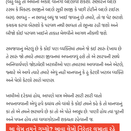
(બહુ બહુ તો એમાંની એકાદ વાનગી બદલાવી શકશો. સંભારને બદલે
રસમ કે મિક્સ્ડ ભાજીને બદલે સુકી ભાજી કે પછી રોટીને બદલે રાઈસ.
બસ). ભાવતું – ન ભાવતું બધું જ ખાઈ જવાનું છે તમારે, તો જ પેટ ભરાશે.
કચકચ કરવા બેસશો કે પરવળ નથી ભાવતાં તો ભૂખ્યા રહી જશો અને
બીજો કોઈ પરવળ ખાઈને તાકાત મેળવીને આગળ નીકળી જશે.
સમજવાનું એટલું છે કે કોઈ પણ વ્યક્તિમાં તમને જે કંઈ સારું દેખાય છે
તે સારું જો તમારે તમારા જીવનમાં અપનાવવું હશે તો એ સારપની સાથે
અનિવાર્યપણે જોડાયેલી ખરાબીઓ પણ તમારામાં આવવાની અને એટલે,
જ્યારે એ આવે ત્યારે તમારે એવું નહીં માનવાનું કે હું કેટલી ખરાબ વ્યક્તિ
અને પેલો કેટલો સારો માણસ.
ખામીઓ દરેકમાં હોય, આપણે માત્ર એમની સારી સારી વાતો
અપનાવવાની એવું હવે ક્યાંય તમે વાંચો કે કોઈ તમને કહે કે તો માનવાનું
કાં તો એ તમને ભરમાવે છે કાં તો એ પોતે અબૂધ છે. પાણી હોય ત્યાં પૂરની
અને પવન હોય ત્યાં વાવાઝોડાની શક્યતા રહેવાની જ.