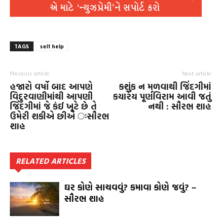
TAGS
self help
Previous article
Next article
હજારો વર્ષો બાદ આપણે
કશુંક ન મળવાથી જિંદગીમાં
વિદુરવાણીમાંથી આપણી
કયારેય પૂર્ણવિરામ આવી જતું
જિંદગીમાં જે કંઈ ખૂટે છે તે
નથી : સૌરભ શાહ
ઉમેરી શકીએ છીએ ઃસૌરભ
શાહ
RELATED ARTICLES
ઘર કોણે સાચવવું? કમાવા કોણે જવું? –
સૌરભ શાહ