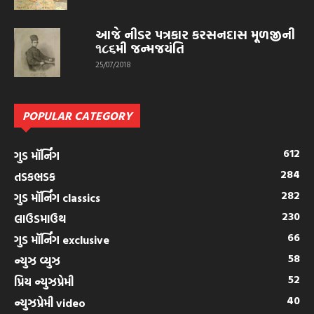
આજે નીડર પત્રકાર કરસનદાસ મૂળજીની
૧૮૬મી જન્મજયંતિ
25/07/2018
POPULAR CATEGORY
612
ગુડ મૉર્નિંગ
284
તડકભડક
282
ગુડ મૉર્નિંગ classics
230
લાઉડમાઉથ
66
ગુડ મૉર્નિંગ exclusive
58
ન્યુઝ વ્યુઝ
52
પ્રિય ન્યુઝપ્રેમી
40
ન્યુઝપ્રેમી video