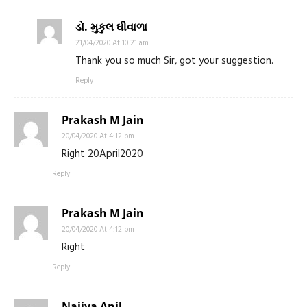
ડો. મુકુલ ઘીવાળા
21/04/2020 At 10:21 am
Thank you so much Sir, got your suggestion.
Reply
Prakash M Jain
20/04/2020 At 4:12 pm
Right 20April2020
Reply
Prakash M Jain
20/04/2020 At 4:12 pm
Right
Reply
Najiya Anil