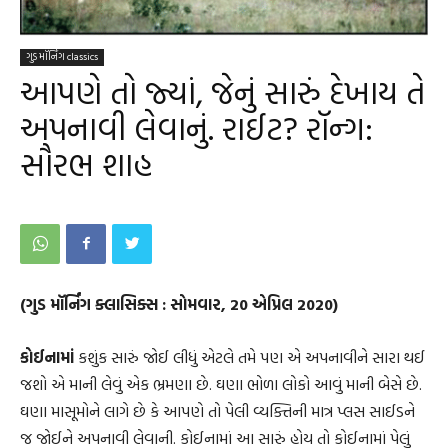
ગુડ મૉર્નિંગ classics
આપણે તો જ્યાં, જેનું સારું દેખાય તે
અપનાવી લેવાનું. રાઈટ? રૉન્ગ:
સૌરભ શાહ
(ગુડ મૉર્નિંગ ક્લાસિક્સ : સોમવાર, 20 એપ્રિલ 2020)
કોઈનામાં
કશુંક સારું જોઈ લીધું એટલે તમે પણ એ અપનાવીને સારા થઈ
જશો એ માની લેવું એક ભ્રમણા છે. ઘણા ભોળા લોકો આવું માની બેસે છે.
ઘણા માસૂમોને લાગે છે કે આપણે તો પેલી વ્યક્તિની માત્ર પ્લસ સાઈડને
જ જોઈને અપનાવી લેવાની. કોઈનામાં આ સારું હોય તો કોઈનામાં પેલું