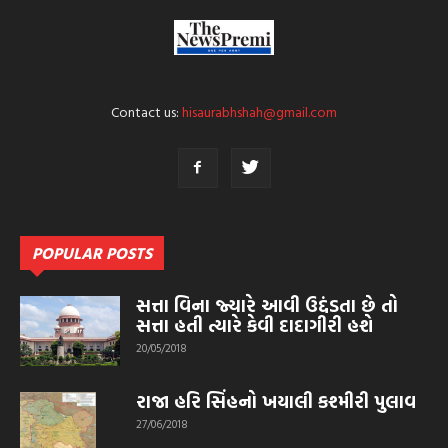
Contact us:
hisaurabhshah@gmail.com
POPULAR POSTS
સત્તા વિના જ્યારે આવી ઉદ્દંડતા છે તો
સત્તા હતી ત્યારે કેવી દાદાગીરી હશે
20/05/2018
રાજા હરિ સિંહનો ખયાલી કશ્મીરી પુલાવ
27/06/2018