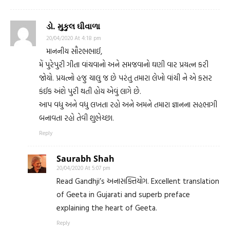
ડો. મુકુલ ઘીવાળા
20/04/2020 At 4:18 pm
માનનીય સૌરભભાઈ,
મેં પુરેપુરી ગીતા વાંચવાનો અને સમજવાનો ઘણી વાર પ્રયત્ન કરી
જોયો. પ્રયત્નો હજુ ચાલુ જ છે પરંતુ તમારા લેખો વાંચી ને એ કસર
કંઈક અંશે પુરી થતી હોય એવું લાગે છે.
આપ વધુ અને વધુ લખતા રહો અને અમને તમારા જ્ઞાનના સહભાગી
બનાવતા રહો તેવી શુભેચ્છા.
Reply
Saurabh Shah
20/04/2020 At 5:07 pm
Read Gandhji’s અનાસક્તિયોગ. Excellent translation
of Geeta in Gujarati and superb preface
explaining the heart of Geeta.
Reply