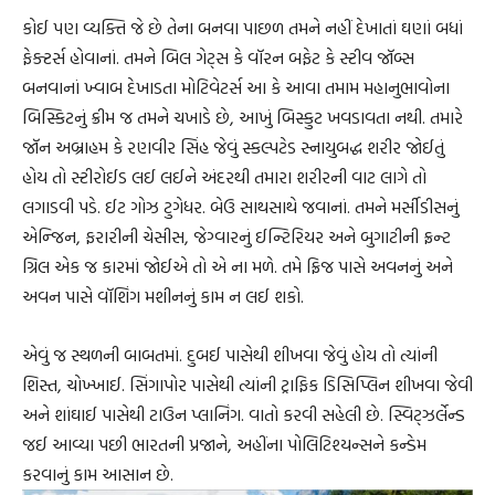
કોઈ પણ વ્યક્તિ જે છે તેના બનવા પાછળ તમને નહીં દેખાતાં ઘણાં બધાં
ફેક્ટર્સ હોવાનાં. તમને બિલ ગેટ્સ કે વૉરન બફેટ કે સ્ટીવ જૉબ્સ
બનવાનાં ખ્વાબ દેખાડતા મોટિવેટર્સ આ કે આવા તમામ મહાનુભાવોના
બિસ્કિટનું ક્રીમ જ તમને ચખાડે છે, આખું બિસ્કુટ ખવડાવતા નથી. તમારે
જૉન અબ્રાહમ કે રણવીર સિંહ જેવું સ્કલ્પટેડ સ્નાયુબદ્ધ શરીર જોઈતું
હોય તો સ્ટીરોઈડ લઈ લઈને અંદરથી તમારા શરીરની વાટ લાગે તો
લગાડવી પડે. ઈટ ગોઝ ટુગેધર. બેઉ સાથસાથે જવાનાં. તમને મર્સીડીસનું
એન્જિન, ફરારીની ચેસીસ, જેગ્વારનું ઈન્ટિરિયર અને બુગાટીની ફ્રન્ટ
ગ્રિલ એક જ કારમાં જોઈએ તો એ ના મળે. તમે ફ્રિજ પાસે અવનનું અને
અવન પાસે વૉશિંગ મશીનનું કામ ન લઈ શકો.
એવું જ સ્થળની બાબતમાં. દુબઈ પાસેથી શીખવા જેવું હોય તો ત્યાંની
શિસ્ત, ચોખ્ખાઈ. સિંગાપોર પાસેથી ત્યાંની ટ્રાફિક ડિસિપ્લિન શીખવા જેવી
અને શાંઘાઈ પાસેથી ટાઉન પ્લાનિંગ. વાતો કરવી સહેલી છે. સ્વિટ્ઝર્લેન્ડ
જઈ આવ્યા પછી ભારતની પ્રજાને, અહીંના પોલિટિશ્યન્સને કન્ડેમ
કરવાનું કામ આસાન છે.