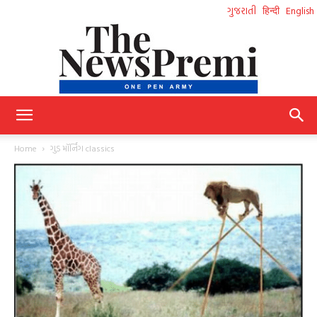
ગુજરાતી
हिन्दी
English
NewsPremi
Home
ગુડ મૉર્નિંગ classics
Gujarati