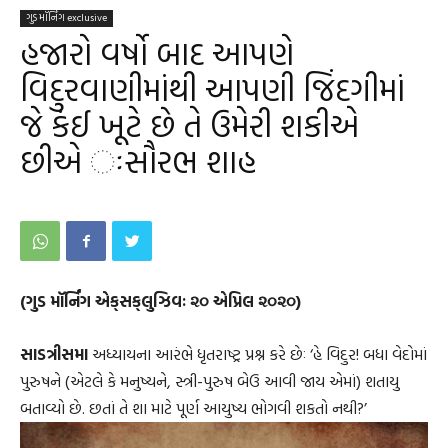
ગુડ મૉર્નિંગ exclusive
હજારો વર્ષો બાદ આપણે
વિદુરવાણીમાંથી આપણી જિંદગીમાં
જે કંઈ ખૂટે છે તે ઉમેરી શકીએ
છીએ ઃસૌરભ શાહ
(ગુડ મૉર્નિંગ એક્‌સક્‌લુઝિવઃ ૨૦ એપ્રિલ ૨૦૨૦)
સાડત્રીસમા
અધ્યાયના આરંભે ધૃતરાષ્ટ્ર પ્રશ્ન કરે છેઃ ‘હે વિદુર! બધા વેદોમાં
પુરુષને (એટલે કે મનુષ્યને, સ્ત્રી-પુરુષ બેઉ આવી જાય એમાં) શતાયુ
બતાવ્યો છે. છતાં તે શા માટે પૂર્ણ આયુષ્ય ભોગવી શકતો નથી?’