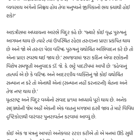
વ્યવસાય અંગેનો નિશ્ચય હોય તેવા મનુષ્યને જીવિકાનો ભય ક્યાંથી હોઈ
શકે?’
આડત્રીસમા અધ્યાયના આરંભે વિદુર કહે છેઃ ‘જ્યારે કોઈ વૃદ્ધ પુરુષનું
આગમન થાય છે ત્યારે ત્યાં ઉપસ્થિત રહેલા તરુણના પ્રાણ પ્રકંપિત થાય
છે અને જો એ તરુણ પેલા વરિષ્ઠ પુરુષનું યથોચિત અભિવાદન કરે છે તો
એના પ્રાણ સ્વસ્થ થઈ જાય છે.’ સમજવામાં જરા કઠિન એવા શ્લોકની
વિશેષ સમજૂતી અનુવાદક ડૉ. જે. કે. ભટ્ટે પાદટીપમાં આપી છેઃ ‘કહેવાનું
તાત્પર્ય એ છે કે વરિષ્ઠ અને આદરણીય વ્યક્તિનું જો કોઈ યથોચિત
સન્માન ન કરે તો એનાથી એનાં (સન્માન નહીં કરનારની) ચેતના અને
તેજ નષ્ટ થાય છે.’
ધૃતરાષ્ટ્ર અને વિદુર વચ્ચેનો સંવાદ ૪૧મા અધ્યાયે પૂરો થાય છે. અનેક
સદ્‌ગ્રંથોની જેમ અહીં એકની એક વાતનું મગજમાં ઠસી જાય તે માટે વિવિધ
દૃષ્ટિકોણથી વારંવાર પુનરાવર્તન કરવામાં આવ્યું છે.
કોઈ એક જ મંત્રનું આપણે અનેકવાર રટણ કરીએ તો એ મનમાં ઊંડે સુધી