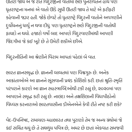
ઊતરી જાય એ જ રીતે વિદુરજીની વાતોમાં ભલે પુનરાવર્તન હોય પણ
ધૃતરાષ્ટ્રના મનમાં એ વાતો ઊંડે સુધી ઊતરી જાય તે માટે એ ફરીફરી
કહેવાની જરૂર હતી. જોકે છેવટે તો ધૃતરાષ્ટ્રે વિદુરની વાતોને અવગણીને
દુર્યોધનનું ધાર્યું ન થવા દીધું. પણ ધૃતરાષ્ટ્રને ભલે વિદુરજીની વાતોથી
ફાયદો ન થયો. હજારો વર્ષો બાદ આપણે વિદુરવાણીમાંથી આપણી
જિંદગીમાં જે કંઈ ખૂટે છે તે ઉમેરી શકીએ છીએ.
વિદુરનીતિની આ શ્રેણીને વિરામ આપતાં પહેલાં બે વાત.
ભારત જ્ઞાનસમૃદ્ધ છે. જ્ઞાનની બાબતમાં પણ વિશ્વગુરુ છે. અનેક
આક્રાંતાઓએ આ જ્ઞાનને ભૂંસવાની પ્રચંડ કોશિશો કરી. છતાં શ્રુતિ-સ્મૃતિ
પરંપરાને કારણે આ જ્ઞાન સહસ્ત્રાબ્દિઓથી ટકી રહ્યું છે, ૨૦૨૦માં પણ
આપણને સમૃદ્ધ કરી રહ્યું છે. નાલંદા અને તક્ષશિલાની વિદ્યાપીઠોનો
વિધ્વંસ કરનારાઓ ભારતવાસીના ડીએનએને કેવી રીતે નષ્ટ કરી શકે?
વેદ-ઉપનિષદ, રામાયણ-મહાભારત તથા પુરાણો તેમ જ અન્ય ગ્રંથોમાં જે
કંઈ સંચિત થયું છે તે સઘળુંય પવિત્ર છે, અમર છે છતાં એકવાત સમજવી