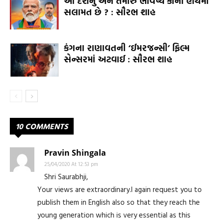
આ દેશનું અને તમારું ભવિષ્ય કોના હાથમાં
સલામત છે ? : સૌરભ શાહ
કંગના રાણાવતની ‘ઈમરજન્સી’ ફિલ્મ
સેન્સરમાં અટવાઈ : સૌરભ શાહ
10 COMMENTS
Pravin Shingala
25/04/2020 At 12:53 pm
Shri Saurabhji,
Your views are extraordinary.I again request you to
publish them in English also so that they reach the
young generation which is very essential as this