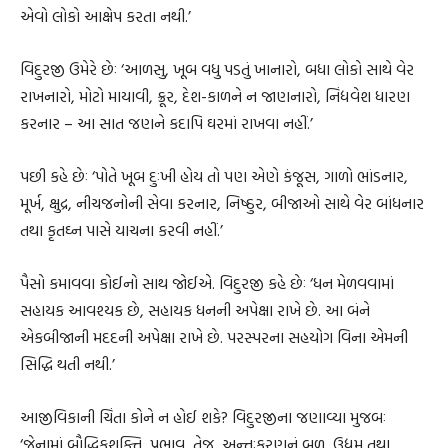
એવો લોકો આક્ષેપ કરતા નથી.’
વિદુરજી ઉમેરે છેઃ ‘આળસુ, ખૂબ વધુ પડતું ખાનારો, બધા લોકો સાથે વેર
રાખનારો, મોટો માયાવી, ક્રૂર, દેશ-કાળને ન જાણનારો, નિંદ્યવેશ ધારણ
કરનાર – આ સાત જણને કદાપિ ઘરમાં રાખવા નહીં.’
પછી કહે છેઃ ‘પોતે ખૂબ દુઃખી હોય તો પણ એણે કંજૂસ, ગાળો ભાંડનાર,
મૂર્ખ, ક્ષુદ્ર, નીચજનોની સેવા કરનાર, નિષ્ઠુર, બીજાઓ સાથે વેર બાંધનાર
તથા કૃતઘ્ન પાસે યાચના કરવી નહીં.’
પૈસો કમાવવા કોઈનો સાથ જોઈએ. વિદુરજી કહે છેઃ ‘ધન મેળવવામાં
સહાયક આવશ્યક છે, સહાયક ધનની અપેક્ષા રાખે છે. આ બંને
એકબીજાની મદદની અપેક્ષા રાખે છે. પરસ્પરના સહયોગ વિના એમની
સિદ્ધિ થતી નથી.’
આજીવિકાની ચિંતા કોને ન હોઈ શકે? વિદુરજીના જણાવ્યા મુજબઃ
‘જેનામાં બૌદ્ધિકશક્તિ, પ્રભાવ, તેજ, અન્તઃકરણનું બળ, ઉદ્યમ તથા