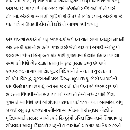
હોય એમાં કોણે, શું અને કયા આશયથી ઘૂસાડી દીધું હોય તે નક્કી કરવું
અશક્ય છે. કારણ કે પાંચ હજાર વર્ષ પહેલાંનો રેકૉર્ડ વળી કોની પાસે
હોવાનો. એટલે જ આપણી બુદ્ધિમાં જે ઊતરે તે સ્વીકારવાનું. એટલે જ જે
વાત ગળે ન ઊતરતી હોય તેને છોડીને આગળ વધી જવાનું.
એક દાખલો લઈએ તો વધુ સ્પષ્ટ થઈ જશે આ વાત. રાણા અય્યુબ નામની
એક હલકી કક્ષાની ભારતીય પત્રકાર છે જેણે ચાર વર્ષ અગાઉ અંગ્રેજીમાં
૨૦૦૨માં ગોધરા હિન્દુ હત્યાકાંડ પછી ગુજરાતમાં કેટલાંક ઠેકાણે થયેલા
રમખાણો વિશે એક હલકી કક્ષાનું નિકૃષ્ટ પુસ્તક લખ્યું છે. લખે.
૨૦૦૨-૦૩ના ગાળામાં સેક્યુલર મિડિયાએ તે વખતના ગુજરાતના
સી.એમ. વિરુદ્ધ, ગુજરાતની પ્રજા વિરુદ્ધ ખૂબ લખ્યું. જે એ પત્રકારોની
ચોપડીઓમાં પણ છપાયું. હવે આ જ બધી ચોપડીઓ જો ટેક્‌સ્ટ બુક રૂપે
ભારતના વિદ્યાર્થીઓને ભણાવવામાં આવે તો તેઓ નરેન્દ્ર મોદી વિશે,
ગુજરાતીઓ વિશે કેવો અભિપ્રાય ધરાવતા થઈ જાય? અને અલમોસ્ટ એવું
જ થઈ રહ્યું હતું. ૨૦૦૪માં સોનિયા-મનમોહનની સેક્યુલર એટલે કે
મુસ્લિમવાદી સરકાર આવી ત્યારે હિન્દુદ્વેષી કપિલ સિબ્બલને શિક્ષણખાતું
સોંપવામાં આવ્યું. સિબ્બલે રાષ્ટ્રની શાળાઓનો અભ્યાસક્રમ તૈયાર કરતી