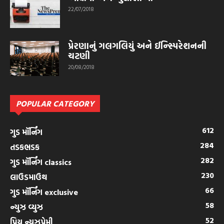
22/07/2018
પ્રેરણાનું ગલગલિયું અને ઈન્સ્પિરેશનની
ચટણી
20/08/2018
POPULAR CATEGORY
612
ગુડ મૉર્નિંગ
284
તડકભડક
282
ગુડ મૉર્નિંગ classics
230
લાઉડમાઉથ
66
ગુડ મૉર્નિંગ exclusive
58
ન્યુઝ વ્યુઝ
52
પ્રિય ન્યુઝપ્રેમી