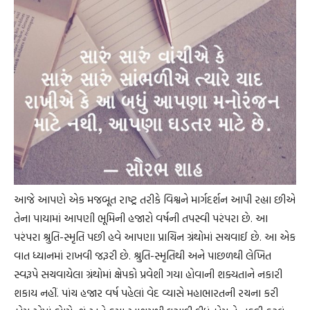
આજે આપણે એક મજબૂત રાષ્ટ્ર તરીકે વિશ્વને માર્ગદર્શન આપી રહ્યા છીએ
તેના પાયામાં આપણી ભૂમિની હજારો વર્ષની તપસ્વી પરંપરા છે. આ
પરંપરા શ્રુતિ-સ્મૃતિ પછી હવે આપણા પ્રાચિન ગ્રંથોમાં સચવાઈ છે. આ એક
વાત ધ્યાનમાં રાખવી જરૂરી છે. શ્રુતિ-સ્મૃતિથી અને પાછળથી લેખિત
સ્વરૂપે સચવાયેલા ગ્રંથોમાં ક્ષેપકો પ્રવેશી ગયા હોવાની શક્યતાને નકારી
શકાય નહીં. પાંચ હજાર વર્ષ પહેલાં વેદ વ્યાસે મહાભારતની રચના કરી