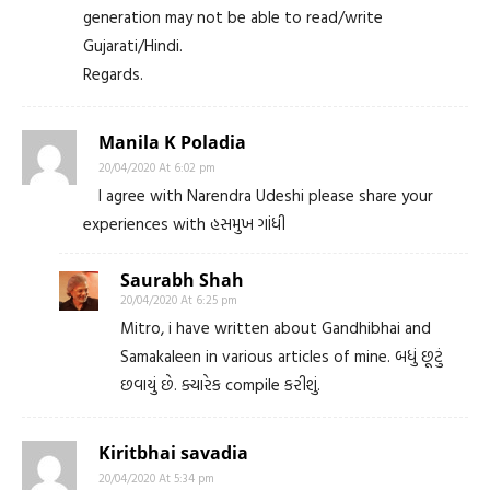
generation may not be able to read/write
Gujarati/Hindi.
Regards.
Manila K Poladia
20/04/2020 At 6:02 pm
I agree with Narendra Udeshi please share your
experiences with હસમુખ ગાંધી
Saurabh Shah
20/04/2020 At 6:25 pm
Mitro, i have written about Gandhibhai and
Samakaleen in various articles of mine. બધું છૂટું
છવાયું છે. ક્યારેક compile કરીશું.
Kiritbhai savadia
20/04/2020 At 5:34 pm