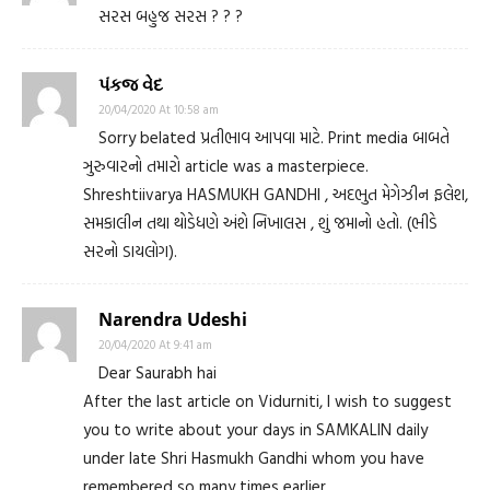
સરસ બહુજ સરસ ? ? ?
પંકજ વેદ
20/04/2020 At 10:58 am
Sorry belated પ્રતીભાવ આપવા માટે. Print media બાબતે
ઞુરુવારનો તમારો article was a masterpiece.
Shreshtiivarya HASMUKH GANDHI , અદભુત મેગેઝીન ફલેશ,
સમકાલીન તથા થોડેધણે અંશે નિખાલસ , શું જમાનો હતો. (ભીડે
સરનો ડાયલોગ).
Narendra Udeshi
20/04/2020 At 9:41 am
Dear Saurabh hai
After the last article on Vidurniti, I wish to suggest
you to write about your days in SAMKALIN daily
under late Shri Hasmukh Gandhi whom you have
remembered so many times earlier.