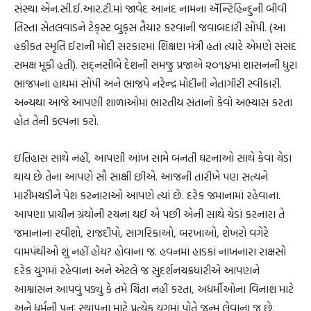
સંસ્થા એન.સી.ઈ.આર.ટી.માં જાવેદ આનંદ નામના ઍન્ટિહિન્દુની બીવી
તિસ્તા સેતલવાડને ટેક્‌સ્ટ બુક્‌સ તૈયાર કરવાની જવાબદારી સોંપી. (આ
હકીકત સ્મૃતિ ઈરાની મોદી સરકારમાં શિક્ષણ મંત્રી હતાં ત્યારે એમણે સંસદ
સમક્ષ મૂકી હતી). સદ્‌નસીબે દેશની સમજુ પ્રજાએ ૨૦૧૪માં શાસનની ધુરા
ભાજપના હાથમાં સોંપી અને ભાજપે નરેન્દ્ર મોદીની નેતાગીરી સ્વીકારી.
અન્યથા આજે આપણી શાળાઓમાં ભારતીય સંતાનો કેવો અભ્યાસ કરતા
હોત તેની કલ્પના કરો.
ઇતિહાસ સાથે નહીં, આપણી આંખ સામે બનતી ઘટનાઓ સાથે કેવાં ચેડાં
થાય છે તેના આપણે સૌ સાક્ષી છીએ. આજની તારીખે પણ સત્યને
મારીમચડીને પેશ કરનારાઓ આપણે ત્યાં છે. દરેક જમાનામાં રહેવાના.
આપણા પ્રાચીન ગ્રંથોની રચના થઈ એ પછી એની સાથે ચેડાં કરનારા તે
જમાનાના રવીશો, રાજદીપો, સાગરિકાઓ, બરખાઓ, શેખરો વગેરે
વામપંથીઓ શું નહીં હોય? હોવાના જ. હવનમાં હાડકાં નાખનારા રાક્ષસો
દરેક યુગમાં રહેવાના અને એટલે જ સુદર્શનચક્રધારીએ આપણને
આશ્વાસન આપવું પડ્યું કે તમે ચિંતા નહીં કરતા, અધર્મીઓના વિનાશ માટે
અને ધર્મની પુનઃ સ્થાપના માટે પ્રત્યેક યુગમાં પોતે જન્મ લેવાના જ છે.