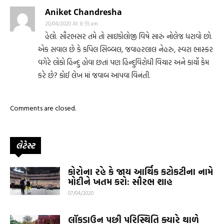
Aniket Chandresha
20/04/2020 At 8:55 am
હેલો. સૌરભસર તમે તો સાઇકોલોજી વિષે સારું નોલેજ ધરાવો છો.
એક સવાલ છે કે કપિલ સિબ્બલ, જવાહરલાલ નેહરુ, સ્વરા ભાસ્કર
વગેરે લોકો હિન્દુ હોવા છતાં પણ હિન્દુવિરોધી વિચાર અને કાર્યો કેમ
કરે છે? કોઈ લેખ માં જવાબ આપવા વિનંતી.
Comments are closed.
લેટેસ્ટ
કોરોના રહે કે જાય આર્થિક કટોકટીના નામે
મોદીને ખતમ કરો: સૌરભ શાહ
07/04/2020
લૉકડાઉન પછી પરિસ્થિતિ ક્યારે થાળે