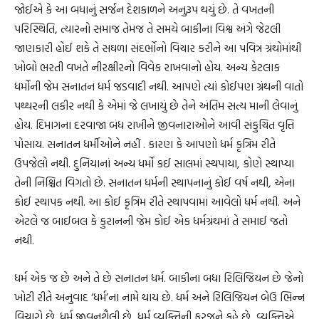
જોઈએ કે આ બધાનું સર્જન દેશકાળને અનુરૂપ થયું છે. તે વખતની
પરિસ્થિતિ, ત્યારનો સમાજ તેમજ તે સમયે બાકીના વિશ્વ અંગે જેટલી
જાણકારી હોઈ શકે તે સઘળા સંદર્ભોનો વિચાર કરીને આ પવિત્ર ગ્રંથોમાંથી
ખોબો ભરતી વખતે નીરક્ષીરનો વિવેક રાખવાનો હોય. અન્ય કેટલાક
ધર્મોની જેમ સનાતન ધર્મ જડવાદી નથી. આપણે ત્યાં કોઈપણ ગ્રંથની વાતો
પથ્થરની લકીર નથી કે એમાં જે લખાયું છે તેને અંતિમ સત્ય માની લેવાનું
હોય. દિમાગના દરવાજા બંધ રાખીને જીવનારાઓને આવી સંકુચિત વૃત્તિ
પોસાય. સનાતન ધર્મીઓને નહીં . કારણ કે આપણો ધર્મ કૃત્રિમ રીતે
ઉપજેલો નથી. દુનિયાનાં અન્ય ધર્મો કઈ સાલમાં સ્થપાયા, કોણે સ્થાપ્યા
તેની નિશ્ચિત વિગતો છે. સનાતન ધર્મની સ્થાપનાનું કોઈ વર્ષ નથી, એના
કોઈ સ્થાપક નથી. આ કોઈ કૃત્રિમ રીતે સ્થાપવામાં આવેલો ધર્મ નથી. અને
એટલે જ બાઈબલ કે કુરાનની જેમ કોઈ એક ધર્મગ્રંથમાં તે સમાઈ જતો
નથી.
ધર્મ એક જ છે અને તે છે સનાતન ધર્મ. બાકીના બધા રિલિજિયન છે જેનો
ખોટી રીતે અનુવાદ ‘ધર્મ’ના નામે થાય છે. ધર્મ અને રિલિજિયન બેઉ ભિન્ન
વિચારો છે. ધર્મ જીવનશૈલી છે, ધર્મ વ્યક્તિની ફરજને કહે છે, વ્યક્તિએ