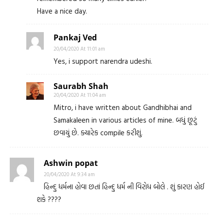
Have a nice day.
Pankaj Ved
20/04/2020 At 11:01 am
Yes, i support narendra udeshi.
Saurabh Shah
20/04/2020 At 11:04 am
Mitro, i have written about Gandhibhai and
Samakaleen in various articles of mine. બધું છૂટું
છવાયું છે. ક્યારેક compile કરીશું.
Ashwin popat
20/04/2020 At 9:34 am
હિન્દુ ધર્મના હોવા છતાં હિન્દુ ધર્મ ની વિરોધ બોલે . શું કારણ હોઈ
શકે ????