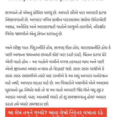
ભગવાને તો એમનું પ્રોમિસ પાળ્યું છે. આપણે સૌએ પણ આપણી ફરજ
નિભાવવાની છે. આપણા પવિત્ર પ્રાચીન વારસાસમા ગ્રંથોમાં ઉમેરાયેલી
અભદ્ર, અનૈતિક અને અણછાજતી વાતોને બાજુએ તારવીને, નીરક્ષીર
વિવેક જાળવીને એનું સેવન કરવાનું છે.
અને બીજી વાત. વિદુરનીતિ હોય, ભગવદ્‌ગીતા હોય, ચાણક્યનીતિ હોય કે
પછી આજના જમાનામાં લખાતી કોઈ પણ ડાહી ડાહી, ચિંતન કરવા પ્રેરે
એવી વાતો હોય – આ વાતોને વાંચીને મગજ તરબતર થાય અને પછી
એનો જીવનમાં અમલ ન થાય તો વેડફાઈ જશે. સારું સારું વાંચીએ કે
સારું સારું સાંભળીએ ત્યારે યાદ રાખીએ કે આ બધું આપણા મનોરંજન
માટે નથી, આપણા ઘડતર માટે છે. આ વિચારોને પચાવીને એને અમલમાં
મૂકવાનો દૃઢ નિર્ધાર થશે તો જ આ વાતો આપણી જિંદગીને વધુ સુંદર
આકાર આપશે. બસ, આનાથી વધારે તો શું સમજાવવાનું હોય? અમારા
કરતાં તમે વધારે સમજદાર છો.