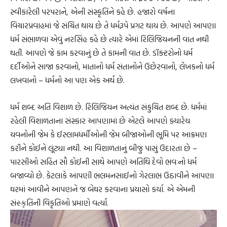
સ્વીકારેલી પરંપરાને, એની સંસ્કૃતિને કહે છે. હજારો વર્ષના
વિચારપ્રવાહમાં જે સંચિત થાય છે તે ધર્મરૂપે પ્રગટ થાય છે. આપણે આપણા
ધર્મ સંભાળવા એવું નરસિંહ કહે છે ત્યારે એમાં રિલિજિયનની વાત નથી
થતી. આપણે જે કામ કરવાનું છે તે કામની વાત છે. ડૉક્ટરોનો ધર્મ
દર્દીઓને સાજા કરવાનો, માતાનો ધર્મ સંતાનોને ઉછેરવાનો, લેખકનો ધર્મ
લખવાનો – ધર્મનો આ પણ એક અર્થ છે.
ધર્મ શબ્દ અતિ વિશાળ છે. રિલિજિયન અત્યંત સંકુચિત શબ્દ છે. ધર્મમાં
રહેલી વિશાળતાના સંસ્કાર આપણામાં છે એટલે આપણે ક્યારેય
યવનોની જેમ કે ઈસ્લામધર્મીઓની જેમ બીજાઓની ભૂમિ પર આક્રમણ
કરીને કોઈને લૂંટ્યા નથી. આ વિશાળતાનું બીજું પાસું ઉદારતા છે –
પારસીઓ સહિત સૌ કોઈની સાથે આપણે અતિથિ દેવો ભવઃનો ધર્મ
બજાવ્યો છે. કેટલાકે આપણી ભલમનસાઈનો ગેરલાભ ઉઠાવીને આપણા
ઘરમાં આવીને આપણને જ બેઘર કરવાના પ્રયાસો કર્યા. એ એમની
સંસ્કૄતિની વિકૃતિઓ પ્રમાણે વર્ત્યા.