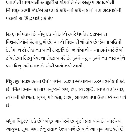
પ્રમાણેની માણસોની આજીવિકા ગોઠવીને તેને અનુરૂપ સહાયકોની
નિમણૂક કરવી જોઈએ કારણ કે કઠિનમાં કઠિન કામો પણ સહાયકોની
મદદથી જ સિદ્ધ થઈ શકે છે.’
હિન્દુ ધર્મ મહાન છે એવું કહીએ છીએ ત્યારે ધર્માંતર કરાવનારા
મિશનરીઓને પેટમાં દુઃખે છે. આ એ મિશનરીઓ હોય છે જેમના પશ્ચિમી
દેશોમાં ન તો રોજ નહાવાની સંસ્કૃતિ છે, ન ધોવાની – આ કાર્ય માટે તેઓ
ટૉયલેટમાં ટિશ્યુ પેપરના રોલ્સ વાપરે છે. જુમ્મે – ટુ – જુમ્મે નહાનારાઓને
પણ હિન્દુ ધર્મ મહાન છે એવી વાતો નથી ગમતી.
વિદુરજી મહાભારતના ઉદ્યોગપર્વના ૩૭મા અધ્યાયના ૩૦મા શ્લોકમાં કહે
છેઃ ‘નિત્ય સ્નાન કરનાર મનુષ્યને બળ, રૂપ, સ્વરશુદ્ધિ, સ્પષ્ટ વર્ણોચ્ચાર,
ત્વચાની કોમળતા, સુગંધ, પવિત્રતા, શોભા, લાવણ્ય તથા ઉત્તમ સ્ત્રીઓ મળે
છે.’
વધુમાં વિદુરજી કહે છેઃ ‘ઓછું ખાનારને છ ગુણો પ્રાપ્ત થાય છેઃ આરોગ્ય,
આયુષ્ય, સુખ, બળ, તેનું સંતાન ઉત્તમ બને છે અને આ ખૂબ ખાઉધરો છે