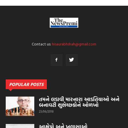
Contact us:
hisaurabhshah@gmail.com
POPULAR POSTS
તમને લડાવી મારનારા આડતિયાઓ અને
બનાવટી શુભેચ્છકોને ઓળખો
23/06/2018
આક્ષેપો અને ખુલાસાઓ