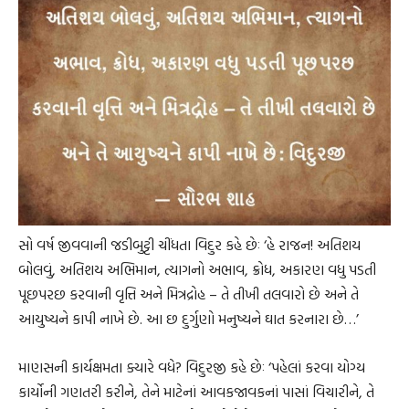
સો વર્ષ જીવવાની જડીબુટ્ટી ચીંધતા વિદુર કહે છેઃ ‘હે રાજન! અતિશય
બોલવું, અતિશય અભિમાન, ત્યાગનો અભાવ, ક્રોધ, અકારણ વધુ પડતી
પૂછપરછ કરવાની વૃત્તિ અને મિત્રદ્રોહ – તે તીખી તલવારો છે અને તે
આયુષ્યને કાપી નાખે છે. આ છ દુર્ગુણો મનુષ્યને ઘાત કરનારા છે…’
માણસની કાર્યક્ષમતા ક્યારે વધે? વિદુરજી કહે છેઃ ‘પહેલાં કરવા યોગ્ય
કાર્યોની ગણતરી કરીને, તેને માટેનાં આવકજાવકનાં પાસાં વિચારીને, તે