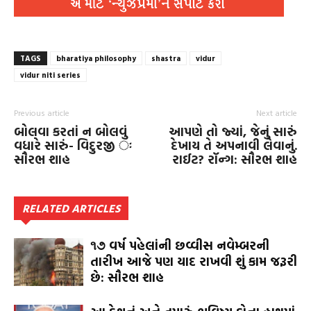
TAGS
bharatiya philosophy
shastra
vidur
vidur niti series
Previous article
Next article
બોલવા કરતાં ન બોલવું
આપણે તો જ્યાં, જેનું સારું
વધારે સારું- વિદુરજી ઃ
દેખાય તે અપનાવી લેવાનું.
સૌરભ શાહ
રાઈટ? રૉન્ગ: સૌરભ શાહ
RELATED ARTICLES
૧૭ વર્ષ પહેલાંની છવ્વીસ નવેમ્બરની
તારીખ આજે પણ યાદ રાખવી શું કામ જરૂરી
છે: સૌરભ શાહ