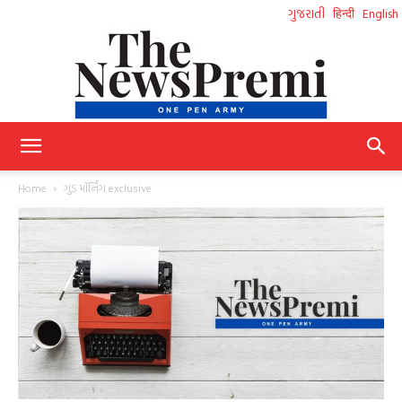
ગુજરાતી
हिन्दी
English
NewsPremi
Home
ગુડ મૉર્નિંગ exclusive
Gujarati