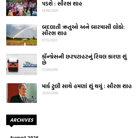
પડશે : સૌરભ શાહ
18/08/2020
બદલાતી ઋતુઓ અને બારમાસી લોકો:
સૌરભ શાહ
07/12/2025
કૉન્ગ્રેસની છટપટાહટનું રિયલ કારણ શું
છે
22/04/2019
માર્ક ટુલી સાથે હમણાં શું થયું : સૌરભ શાહ
28/07/2018
ARCHIVES
August 2026