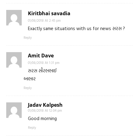
Kiritbhai savadia
01/08/2018 At 2:45 pm
Exactly same situations with us for news સરસ ?
Reply
Amit Dave
01/08/2018 At 1:31 pm
સરસ સૌરભભાઈ
આભાર
Reply
Jadav Kalpesh
01/08/2018 At 12:04 pm
Good morning
Reply