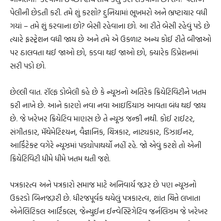
પેલીની છેડતી કરી. તમે શું કરશો? દુનિયામાં ભૂખમરો અને ભ્રષ્ટાચાર વધી
ગયાં – તમે શું કરવાના છો? બેસી રહેવાના છો. આ રીતે બેસી રહેવું પડે છે
ત્યારે ફ્રસ્ટ્રેશન વધી જાય છે અને તમે એ ઉકળાટ અન્ય કોઈ રીતે બીજાઓ
પર ઠાલવતા થઈ જાઓ છો, કડવા થઈ જાઓ છો, ક્યારેક ડિપ્રેશનમાં
સરી પડો છો.
છેલ્લી વાત. રૉલ્ફ ડોબેલી કહે છે કે ન્યૂઝનો અતિરેક ક્રિયેટિવિટીને ખતમ
કરી નાખે છે. આને કારણે નવા નવા આઇડિયાઝ આવતા બંધ થઈ જાય
છે. જે ખરેખર ક્રિયેટિવ માણસ છે તે ન્યૂઝ જન્કી નથી. કોઈ રાઈટર,
સંગીતકાર, મૅથેમેટિશ્યન, વૈજ્ઞાનિક, ચિત્રકાર, નાટ્યકાર, ડિઝાઈનર,
આર્કિટેક્ટ વગેરે ન્યૂઝમાં પડ્યોપાથર્યો નહીં રહે. જો એવું કરશે તો એની
ક્રિયેટિવિટી ધીમે ધીમે ખતમ થતી જશે.
પત્રકારત્વ અને પત્રકારો સમાજ માટે અનિવાર્ય જરૂર છે પણ ન્યૂઝનો
ઉકરડો બિનજરૂરી છે. ધીરજપૂર્વક થયેલું પત્રકારત્વ, શાંત ચિત્તે લખાતા
એનેલિટિકલ આર્ટિકલ્સ, જેન્યુઈન ઈન્વેસ્ટિગેટિવ જર્નલિઝમ જે ખરેખર