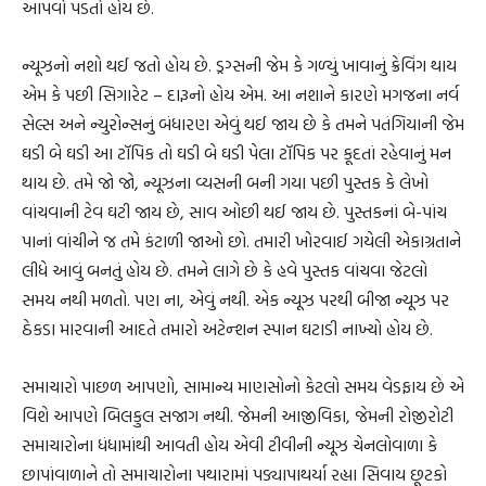
આપવો પડતો હોય છે.
ન્યૂઝનો નશો થઈ જતો હોય છે. ડ્રગ્સની જેમ કે ગળ્યું ખાવાનું ક્રેવિંગ થાય
એમ કે પછી સિગારેટ – દારૂનો હોય એમ. આ નશાને કારણે મગજના નર્વ
સેલ્સ અને ન્યુરોન્સનું બંધારણ એવું થઈ જાય છે કે તમને પતંગિયાની જેમ
ઘડી બે ઘડી આ ટૉપિક તો ઘડી બે ઘડી પેલા ટૉપિક પર કૂદતાં રહેવાનું મન
થાય છે. તમે જો જો, ન્યૂઝના વ્યસની બની ગયા પછી પુસ્તક કે લેખો
વાંચવાની ટેવ ઘટી જાય છે, સાવ ઓછી થઈ જાય છે. પુસ્તકનાં બે-પાંચ
પાનાં વાંચીને જ તમે કંટાળી જાઓ છો. તમારી ખોરવાઈ ગયેલી એકાગ્રતાને
લીધે આવું બનતું હોય છે. તમને લાગે છે કે હવે પુસ્તક વાંચવા જેટલો
સમય નથી મળતો. પણ ના, એવું નથી. એક ન્યૂઝ પરથી બીજા ન્યૂઝ પર
ઠેકડા મારવાની આદતે તમારો અટેન્શન સ્પાન ઘટાડી નાખ્યો હોય છે.
સમાચારો પાછળ આપણો, સામાન્ય માણસોનો કેટલો સમય વેડફાય છે એ
વિશે આપણે બિલકુલ સજાગ નથી. જેમની આજીવિકા, જેમની રોજીરોટી
સમાચારોના ધંધામાંથી આવતી હોય એવી ટીવીની ન્યૂઝ ચેનલોવાળા કે
છાપાંવાળાને તો સમાચારોના પથારામાં પડ્યાપાથર્યા રહ્યા સિવાય છૂટકો