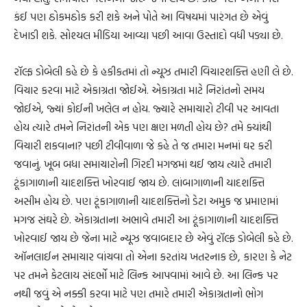
કંઈ પણ ઠોકમઠોક કરી શકે અને પોતે આ વિષયમાં પારંગત છે એવું
દેખાડી શકે. સોશ્યલ મીડિયા આવ્યા પછી આવા ઉસ્તાદો વધી પડ્યા છે.
રૉલ્ફ ડોબેલી કહે છે કે હકીકતમાં તો ન્યૂઝ તમારી વિચારશક્તિ હણી લે છે.
વિચાર કરવા માટે એકાગ્રતા જોઈએ. એકાગ્રતા માટે નિરાંતનો સમય
જોઈએ, જ્યાં કોઈની ખલેલ ન હોય. જ્યારે સમાચારો ટીવી પર આવતા
હોય ત્યારે તમને નિરાંતની એક પણ ક્ષણ મળતી હોય છે? તમે ક્યાંથી
વિચારી શકવાના? પછી ટીવીવાળા જે કહે તે જ તમારા મનમાં ઘર કરી
જવાનું. ખૂબ બધા સમાચારોની ગિરદી મગજમાં થઈ જાય ત્યારે તમારી
ટૂંકાગાળાની યાદશક્તિ ખોરવાઈ જાય છે. લાંબાગાળાની યાદશક્તિ
અસીમ હોય છે. પણ ટૂંકાગાળાની યાદશક્તિનો ડેટા અમુક જ પ્રમાણમાં
મગજ સંઘરે છે. એકાગ્રતાના અભાવે તમારી આ ટૂંકાગાળાની યાદશક્તિ
ખોરવાઈ જાય છે જેના માટે ન્યૂઝ જવાબદાર છે એવું રૉલ્ફ ડોબેલી કહે છે.
ઑનલાઈન સમાચાર વાંચવા તો એના કરતાંય ખતરનાક છે, કારણ કે નેટ
પર તમને કેટલાય સંદર્ભો માટે લિન્ક આપવામાં આવે છે. આ લિન્ક પર
નથી જવું એ નક્કી કરવા માટે પણ તમારે તમારી એકાગ્રતાનો ભોગ