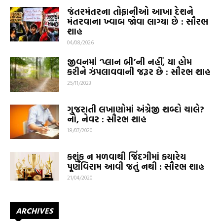
જંતરમંતરના તોફાનીઓ આખા દેશને
મંતરવાના ખ્વાબ જોવા લાગ્યા છે : સૌરભ
શાહ
04/08/2026
જીવનમાં ‘પ્લાન બી’ની નહીં, યા હોમ
કરીને ઝંપલાવવાની જરૂર છે : સૌરભ શાહ
25/11/2023
ગુજરાતી લખાણોમાં અંગ્રેજી શબ્દો ચાલે?
નો, નેવર : સૌરભ શાહ
18/07/2020
કશુંક ન મળવાથી જિંદગીમાં કયારેય
પૂર્ણવિરામ આવી જતું નથી : સૌરભ શાહ
21/04/2020
ARCHIVES