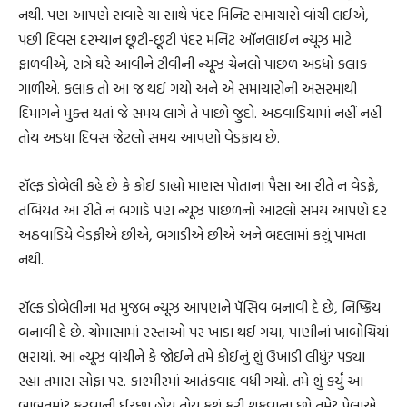
નથી. પણ આપણે સવારે ચા સાથે પંદર મિનિટ સમાચારો વાંચી લઈએ,
પછી દિવસ દરમ્યાન છૂટી-છૂટી પંદર મનિટ ઑનલાઈન ન્યૂઝ માટે
ફાળવીએ, રાત્રે ઘરે આવીને ટીવીની ન્યૂઝ ચેનલો પાછળ અડધો કલાક
ગાળીએ. કલાક તો આ જ થઈ ગયો અને એ સમાચારોની અસરમાંથી
દિમાગને મુક્ત થતાં જે સમય લાગે તે પાછો જુદો. અઠવાડિયામાં નહીં નહીં
તોય અડધા દિવસ જેટલો સમય આપણો વેડફાય છે.
રૉલ્ફ ડોબેલી કહે છે કે કોઈ ડાહ્યો માણસ પોતાના પૈસા આ રીતે ન વેડફે,
તબિયત આ રીતે ન બગાડે પણ ન્યૂઝ પાછળનો આટલો સમય આપણે દર
અઠવાડિયે વેડફીએ છીએ, બગાડીએ છીએ અને બદલામાં કશું પામતા
નથી.
રૉલ્ફ ડોબેલીના મત મુજબ ન્યૂઝ આપણને પૅસિવ બનાવી દે છે, નિષ્ક્રિય
બનાવી દે છે. ચોમાસામાં રસ્તાઓ પર ખાડા થઈ ગયા, પાણીનાં ખાબોચિયાં
ભરાયાં. આ ન્યૂઝ વાંચીને કે જોઈને તમે કોઈનું શું ઉખાડી લીધું? પડ્યા
રહ્યા તમારા સોફા પર. કાશ્મીરમાં આતંકવાદ વધી ગયો. તમે શું કર્યું આ
બાબતમાં? કરવાની ઈચ્છા હોય તોય કશું કરી શકવાના છો તમે? પેલાએ