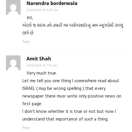
Narendra borderwala
07/08/2018 At 6:47 pm
સર,
એટલે જ કદાચ તમે તમારી આ બ્લોગસાઈટનું નામ ન્યૂઝપ્રેમી રાખ્યું
લાગે છે.
Reply
Amit Shah
01/08/2018 At 7:07 pm
Very much true.
Let me tell you one thing I somewhere read about
ISRAEL ( may be wrong spelling ) that every
newspaper there musr write only positive news on
first page.
I don’t know whether it is true or not but now I
understand that importance of such a thing.
Reply