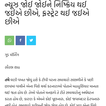
ન્યૂઝ જોઈ જોઈને નિષ્ક્રિય થઈ
જઈએ છીએ, ફ્રસ્ટ્રેટ થઈ જઈએ
છીએ
ગુડ મૉર્નિંગ
સૌરભ શાહ
તમે
ઘણી વખત જોયું હશે કે ટીવી પરના સમાચારો સાંભળીને કે પછી
છાપાંમાં વાંચીને એના વિશે ચર્ચા કરનારાઓ પોતાને મહાહુશિયાર માનતા
થઈ જતા હોય છે. તેઓ પોતાને મનફાવે તે રીતે સમાચારોનું અર્થઘટન
કરતા હોય છે, કારણ કે એમને કોઈ પૂછનારું, કોઈ જવાબદાર ઠેરવનારું
નથી હોતું. સમાચારો ગરીબની જોરુ જેવા હોય છે. કોઈ પણ એના વિશે