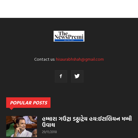
Contact us:
hisaurabhshah@gmail.com
POPULAR POSTS
હમ્મારા ગઉટ્રા ડઠ્ઠાટ્રેય હય:ઈટાલિયન મમ્મી
ઉવાચ
29/11/2018