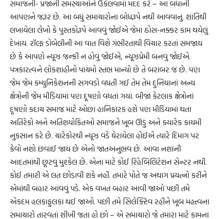
સમાજની- પ્રજાની સમસ્યાઓને ઉકેલવામાં મદદ કરે – આ બધાની
આપણને જરૂર છે. આ બધું સમાચારોના બોધરૂપે નથી આવવાનું. શાંતિથી
લખાયેલા લેખો કે પુસ્તકોરૂપે આવવું જોઈએ જેમાં ઠોસ-નક્કર કામ થયેલું
દેખાય. રૉલ્ફ ડોબેલીની આ વાત વિશે ગંભીરતાથી વિચાર કરતાં સમજાય
છે કે આપણે ન્યૂઝ જન્કી ન હોવું જોઈએ, ન્યૂઝપ્રેમી બનવું જોઈએ.
પત્રકારત્વને લોકશાહીનો પાંચમો સ્તંભ માન્યો છે તે બરાબર જ છે. પણ
જેમ જેમ કમ્યુનિકેશનની સગવડો વધતી ગઈ તેમ તેમ દુનિયાનાં અન્ય
ક્ષેત્રોની જેમ મીડિયામાં પણ દૂષણો વધતાં ગયાં. બીજાં કેટલાક ક્ષેત્રોનાં
દૂષણો કદાચ સમાજ માટે ઓછા હાનિકારક હશે પણ મીડિયામાં થતા
અતિરેકો અને અતિશયોકિતઓ સમાજને ખૂબ ઊંડું અને ક્યારેક કાયમી
નુકસાન કરે છે. ચારેકોરથી ન્યૂઝ વડે ઘેરાયેલા હોઈએ ત્યારે દિમાગ પર
કેવો નશો છવાઈ જાય છે એનો જાતઅનુભવ છે. આવા નશાની
આદતમાંથી છૂટવું મુશ્કેલ છે. એના માટે કોઈ રિહેબિલિટેશન સેન્ટર નથી.
કોઈ તમારી એ લત છોડાવી શકે નહીં. તમારે પોતે જ અથાગ પ્રયત્નો કરીને
એમાંથી બહાર આવવું પડે. એક વખત બહાર આવી જાઓ પછી તમે
એકદમ હલકાફુલકા થઈ જાઓ. પછી તમે સિલેક્ટિવ રહીને ખૂબ મહત્ત્વના
સમાચારો તારવતાં શીખી જતા હો છો – એ સમાચારો જે તમારા માટે કામના