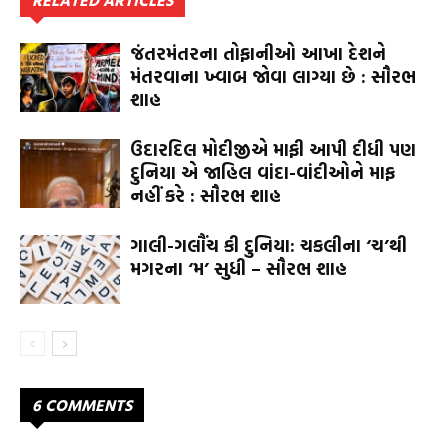
જંતરમંતરના તોફાનીઓ આખા દેશને
મંતરવાના ખ્વાબ જોવા લાગ્યા છે : સૌરભ
શાહ
ઉદારદિલ મોદીજીએ માફી આપી દીધી પણ
દુનિયા એ જાહિલ વાંદા-વાંદીઓને માફ
નહીં કરે : સૌરભ શાહ
ગાલી-ગલૌંચ કી દુનિયા: ચકલીના ‘ચ’થી
મગરના ‘મ’ સુધી – સૌરભ શાહ
6 COMMENTS