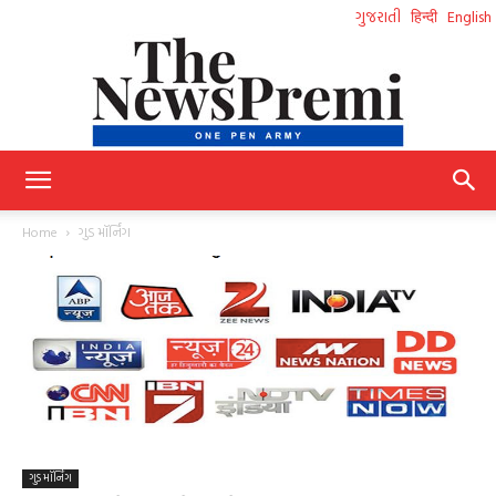
ગુજરાતી
हिन्दी
English
NewsPremi
Home
ગુડ મૉર્નિંગ
Gujarati
ગુડ મૉર્નિંગ