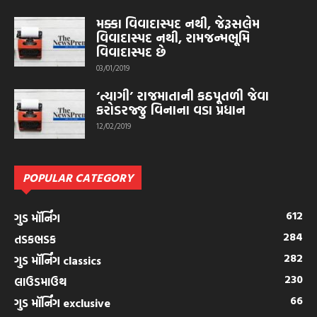
મક્કા વિવાદાસ્પદ નથી, જેરૂસલેમ
વિવાદાસ્પદ નથી, રામજન્મભૂમિ
વિવાદાસ્પદ છે
03/01/2019
‘ત્યાગી’ રાજમાતાની કઠપૂતળી જેવા
કરોડરજ્જુ વિનાના વડા પ્રધાન
12/02/2019
POPULAR CATEGORY
612
ગુડ મૉર્નિંગ
284
તડકભડક
282
ગુડ મૉર્નિંગ classics
230
લાઉડમાઉથ
66
ગુડ મૉર્નિંગ exclusive