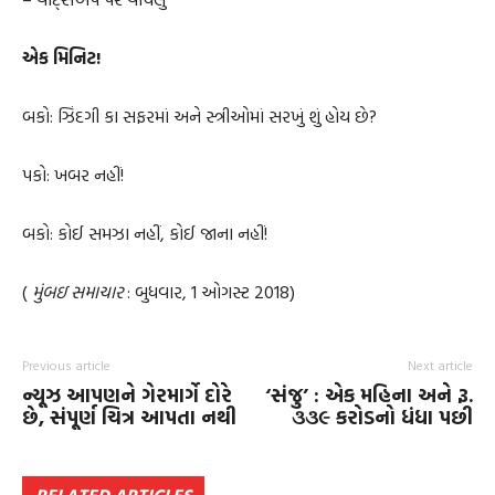
એક મિનિટ!
બકો: ઝિંદગી કા સફરમાં અને સ્ત્રીઓમાં સરખું શું હોય છે?
પકો: ખબર નહીં!
બકો: કોઈ સમઝા નહીં, કોઈ જાના નહીં!
(
મુંબઇ સમાચાર
: બુધવાર, 1 ઓગસ્ટ 2018)
Previous article
Next article
ન્યૂઝ આપણને ગેરમાર્ગે દોરે
‘સંજુ’ : એક મહિના અને રૂ.
છે, સંપૂર્ણ ચિત્ર આપતા નથી
૩૩૯ કરોડનો ધંધા પછી
RELATED ARTICLES