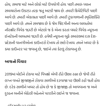
હોય, સમાજ માટે અને લોકો માટે ઉપયોગી હોય. પછી તમારું ધ્યાન
સમાચારોના ઉકરડા તરફ જતું અટકી જાય છે. તમારી ક્રિયેટિવિટી પાછી
આવે છે. તમારી એકાગ્રતા પાછી આવે છે. તમારી ટૂંકાગાળાની સ્મૃતિશક્તિ
પાછી આવે છે. તમને સમજાય છે કે જેમ જિંદગીની અન્ય બાબતોમાં
નીરક્ષીર વિવેક જરૂરી છે એટલો જ કે એના કરતાં વધારે વિવેક ન્યૂઝના
ઈનટેકની બાબતમાં જરૂરી છે. હવેથી ન્યૂઝના બુફે સમારંભમાં દસ દેશ-
પ્રદેશની વાનગીઓનાં કાઉન્ટરો દેખાય તો ભલે દેખાય. તમને ખબર છે કે
ક્યા કાઉન્ટર પર જવાનું છે, જઈને ત્યાં કેટલું રોકાવાનું છે.
આજનો વિચાર
2019માં મોદીને રોકવા માટે વિપક્ષો એવી રીતે ઊભા રહ્યા છે જેવી રીતે
લગ્ન વખતે જીજાજીને રોકવા સાળીઓ દરવાજા પર ઊભી રહી જતી હોય
છે. દરેક સાળીને ખબર તો હોય છે જ કે જીજાજી તો આવવાના જ અને
દુલ્હન બનીને બેઠેલી બહેનને પરણીને લઈને જ જવાના.
– વૉટ્સઍપ પર વાંચેલું