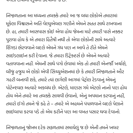
નિષ્ફળતાના આ મધ્યના તબક્કે તમારે આ જ બધા લોકોએ તમારામાં
મૂકેલા વિશ્વાસને અતિ વેલ્યુએબલ ગણીને એમને સતત સાથે રાખવાના
છે. હા, તમારી આસપાસ કોઈ એવા હોય જેમના માટે તમારી પાસે નક્કર
પુરાવા હોય કે એ તમારા હિતૈષી નથી તો એવા લોકોની સામે અત્યારે
શિંગડાં ભેરવવાને બદલે એમને ગંધ પણ ન આવે તે રીતે એમને
સાઈડલાઈન કરી દેવાના. જે તમારા ડિટ્રેક્ટર્સ છે એમને અત્યારે
વતાવવાના નહીં. એમની સાથે પંગો લેવામાં એક તો તમારી એનર્જી ખર્ચાશે,
બીજું હજુય એ લોકો એવી સિચ્યુએશનમાં છે કે તમારી નિષ્ફળતાને ઔર
ગહરી બનાવી શકે, તમારે ત્યાં લાગેલી આગમાં પેટ્રોલ રેડવાનું એમનું
પોટેન્શ્યલ અત્યારે અકબંધ છે. એટલે, માણસ ગમે એટલો નાનો પણ હોય
તોય એને તમારે આ તબક્કે સાચવી લેવાનો, એનું અપમાન કરવાનું નહીં,
તમારો ઈગો તમને જે કહે તે – તમારે એ અહમને પંપાળવાને બદલે પેલાને
ભાઈબાપા કરવા પડે તો એમ કરીને પણ આ વખત પસાર થવા દેવાનો.
નિષ્ફળતાનું જોખમ દરેક સફળતામાં સમાયેલું જ છે એની તમને ખબર