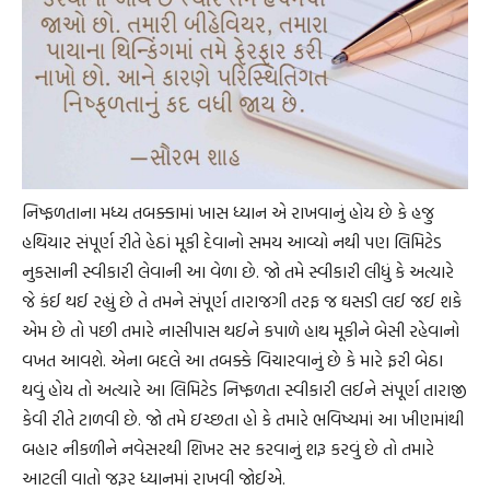
નિષ્ફળતાના મધ્ય તબક્કામાં ખાસ ધ્યાન એ રાખવાનું હોય છે કે હજુ
હથિયાર સંપૂર્ણ રીતે હેઠાં મૂકી દેવાનો સમય આવ્યો નથી પણ લિમિટેડ
નુકસાની સ્વીકારી લેવાની આ વેળા છે. જો તમે સ્વીકારી લીધું કે અત્યારે
જે કંઈ થઈ રહ્યું છે તે તમને સંપૂર્ણ તારાજગી તરફ જ ઘસડી લઈ જઈ શકે
એમ છે તો પછી તમારે નાસીપાસ થઈને કપાળે હાથ મૂકીને બેસી રહેવાનો
વખત આવશે. એના બદલે આ તબક્કે વિચારવાનું છે કે મારે ફરી બેઠા
થવું હોય તો અત્યારે આ લિમિટેડ નિષ્ફળતા સ્વીકારી લઈને સંપૂર્ણ તારાજી
કેવી રીતે ટાળવી છે. જો તમે ઇચ્છતા હો કે તમારે ભવિષ્યમાં આ ખીણમાંથી
બહાર નીકળીને નવેસરથી શિખર સર કરવાનું શરૂ કરવું છે તો તમારે
આટલી વાતો જરૂર ધ્યાનમાં રાખવી જોઈએ.