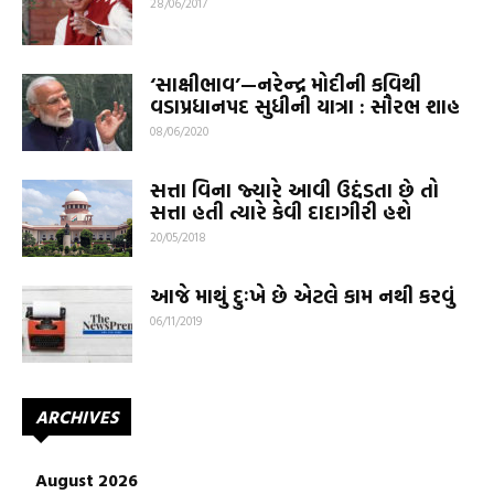
28/06/2017
‘સાક્ષીભાવ’—નરેન્દ્ર મોદીની કવિથી
વડાપ્રધાનપદ સુધીની યાત્રા : સૌરભ શાહ
08/06/2020
સત્તા વિના જ્યારે આવી ઉદ્દંડતા છે તો
સત્તા હતી ત્યારે કેવી દાદાગીરી હશે
20/05/2018
આજે માથું દુઃખે છે એટલે કામ નથી કરવું
06/11/2019
ARCHIVES
August 2026