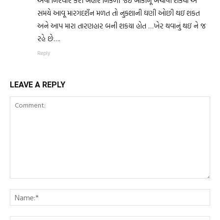
એવો નિરધાર કરી બહાર નિકળી જઇ બાકીનૂ બચાવી શકયો એ
સમયે આવૂ મારગદશઁન મળત તો નુકશાની ઘણી ઓછી થઇ શકત
અને આપ મારા તારણહાર બની શકયા હોત …ખેર થવાનું થઇ ને જ
રહે છે….
Reply
LEAVE A REPLY