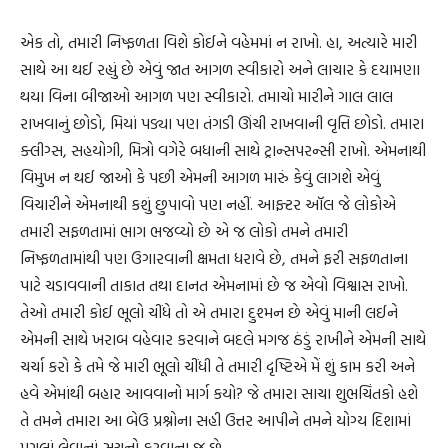
એક તો, તમારી નિષ્ફળતા વિશે કોઈને વહેમમાં ન રાખો. હા, અત્યારે મારી
સાથે આ થઈ રહ્યું છે એવું જાત આગળ સ્વીકારો અને લાચાર કે દયામણા
થયા વિના બીજાઓ આગળ પણ સ્વીકારો. તમાચો મારીને ગાલ લાલ
રાખવાનું છોડો, મિયાં પડ્યા પણ તંગડી ઊંચી રાખવાની વૃત્તિ છોડો. તમારા
ક્લીગ્સ, સહયોગી, મિત્રો વગેરે બધાની સાથે ટ્રાન્સપરન્સી રાખો. એમનાથી
વિમુખ ન થઈ જાઓ કે પછી એમની આગળ મારું કેવું લાગશે એવું
વિચારીને એમનાથી કશું છુપાવો પણ નહીં. આફ્ટર ઑલ જે લોકોએ
તમારી સફળતામાં ભાગ ભજવ્યો છે એ જ લોકો તમને તમારી
નિષ્ફળતામાંથી પણ ઉગારવાની ક્ષમતા ધરાવે છે, તમને ફરી સફળતાના
પાટે ચડાવવાની તાકાત તથા દાનત એમનામાં છે જ એવો વિશ્વાસ રાખો.
તેઓ તમારી કોઈ ભૂલો ચીંધે તો એ તમારા દુશ્મન છે એવું માની લઈને
એમની સાથે ખરાબ વહેવાર કરવાને બદલે મગજ ઠંડું રાખીને એમની સાથે
ચર્ચા કરો કે તમે જે મારી ભૂલો ચીંધી તે તમારી દૃષ્ટિએ મેં શું કામ કરી અને
હવે એમાંથી બહાર આવવાનો માર્ગ કયો? જે તમારા સાચા શુભચિંતકો હશે
તે તમને તમારા આ બેઉ પ્રશ્નોના સહી ઉત્તર આપીને તમને યોગ્ય દિશામાં
પગલાં લેવાનાં સૂચનો કરવાના જ છે.