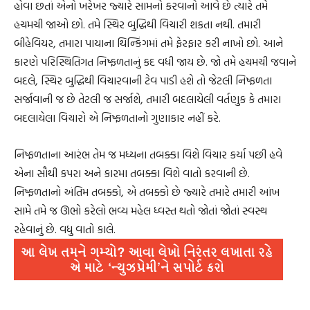
હોવા છતાં એનો ખરેખર જ્યારે સામનો કરવાનો આવે છે ત્યારે તમે
હચમચી જાઓ છો. તમે સ્થિર બુદ્ધિથી વિચારી શકતા નથી. તમારી
બીહેવિયર, તમારા પાયાના થિન્કિંગમાં તમે ફેરફાર કરી નાખો છો. આને
કારણે પરિસ્થિતિગત નિષ્ફળતાનું કદ વધી જાય છે. જો તમે હચમચી જવાને
બદલે, સ્થિર બુદ્ધિથી વિચારવાની ટેવ પાડી હશે તો જેટલી નિષ્ફળતા
સર્જાવાની જ છે તેટલી જ સર્જાશે, તમારી બદલાયેલી વર્તણુક કે તમારા
બદલાયેલા વિચારો એ નિષ્ફળતાનો ગુણાકાર નહીં કરે.
નિષ્ફળતાના આરંભ તેમ જ મધ્યના તબક્કા વિશે વિચાર કર્યા પછી હવે
એના સૌથી કપરા અને કારમા તબક્કા વિશે વાતો કરવાની છે.
નિષ્ફળતાનો અંતિમ તબક્કો, એ તબક્કો છે જ્યારે તમારે તમારી આંખ
સામે તમે જ ઊભો કરેલો ભવ્ય મહેલ ધ્વસ્ત થતો જોતાં જોતાં સ્વસ્થ
રહેવાનું છે. વધુ વાતો કાલે.