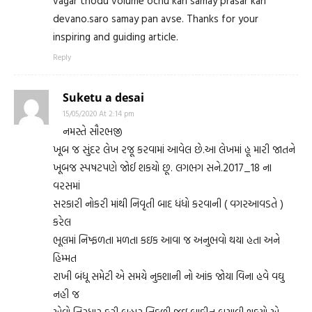
vagar thodu volume ochu kari samay prasar kari
devano.saro samay pan avse. Thanks for your
inspiring and guiding article.
Reply
Suketu a desai
15/05/2020 At 2:14 pm
નમસ્તે સૌરભજી
ખૂબ જ સુંદર લેખ રજૂ કરવામાં આવેલ છે.આ લેખમાં હૂ મારી જાતને
ખૂબજ સ્પષટપણે જોઈ શકયો છૂ. લગભગ સને.2017_18 ના
વરસમાં
સરકારી નોકરી માંથી નિવૃતી બાદ ધંધો કરવાની ( વગરઆવડતે )
કરેલ
ભૂલમાં નિષ્ફળતા મળતા કઇક આવા જ અનુભવો થયા હતા અને
હિમ્મત
રાખી બંધૂ સમેટી એ સમયે નુકશાની નો આંક જોયા વિના હવે વઘુ
નહી જ