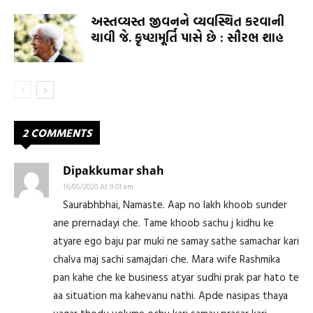
અસ્તવ્યસ્ત જીવનને વ્યવસ્થિત કરવાની
ચાવી જે. કૃષ્ણમૂર્તિ પાસે છે : સૌરભ શાહ
2 COMMENTS
Dipakkumar shah
16/05/2020 At 9:01 am
Saurabhbhai, Namaste. Aap no lakh khoob sunder
ane prernadayi che. Tame khoob sachu j kidhu ke
atyare ego baju par muki ne samay sathe samachar kari
chalva maj sachi samajdari che. Mara wife Rashmika
pan kahe che ke business atyar sudhi prak par hato te
aa situation ma kahevanu nathi. Apde nasipas thaya