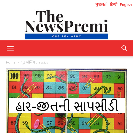
ગુજરાતી
हिन्दी
English
NewsPremi
Home
ગુડ મૉર્નિંગ classics
Gujarati