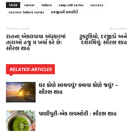
TAGS
career
failure
saap-sidi series
success
success failure series
હારજીતની સાપસીડી
Previous article
Next article
રાતના એકલવાયા અંધકારમાં
ટુકટુકિયો, દરજીડો અને
તારાઓ હજુ ય ખર્યા કરે છે:
દશરથિયું: સૌરભ શાહ
સૌરભ શાહ
RELATED ARTICLES
ઘર કોણે સાચવવું? કમાવા કોણે જવું? –
સૌરભ શાહ
પાણીપુરી-એક લવસ્ટોરી : સૌરભ શાહ