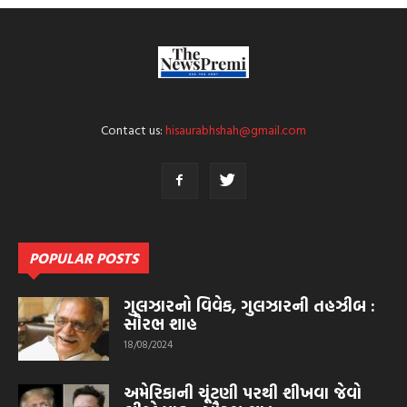
Contact us:
hisaurabhshah@gmail.com
POPULAR POSTS
ગુલઝારનો વિવેક, ગુલઝારની તહઝીબ :
સૌરભ શાહ
18/08/2024
અમેરિકાની ચૂંટણી પરથી શીખવા જેવો