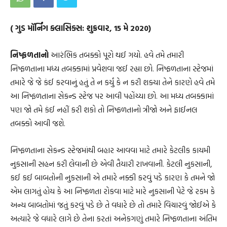
( ગુડ મૉર્નિંગ ક્લાસિક્સ: શુક્રવાર, 15 મે 2020)
નિષ્ફળતાનો
આરંભિક તબક્કો પૂરો થઈ ગયો. હવે તમે તમારી
નિષ્ફળતાના મધ્ય તબક્કામાં પ્રવેશવા જઈ રહ્યા છો. નિષ્ફળતાના સ્ટેજમાં
તમારે જે જે કંઈ કરવાનું હતું તે ન કર્યું કે ન કરી શક્યા તેને કારણે હવે તમે
આ નિષ્ફળતાના સેકન્ડ સ્ટેજ પર આવી પહોંચ્યા છો. આ મધ્ય તબક્કામાં
પણ જો તમે કંઈ નહીં કરી શકો તો નિષ્ફળતાનો ત્રીજો અને ફાઈનલ
તબક્કો આવી જશે.
નિષ્ફળતાના સેકન્ડ સ્ટેજમાંથી બહાર આવવા માટે તમારે કેટલીક કાયમી
નુકસાની સહન કરી લેવાની છે એવી તૈયારી રાખવાની. કેટલી નુકસાની,
કઈ કઈ બાબતોની નુકસાની એ તમારે નક્કી કરવું પડે કારણ કે તમને જો
એમ લાગતું હોય કે આ નિષ્ફળતા રોકવા માટે મારે નુકસાની પેટે જે રકમ કે
અન્ય બાબતોમાં જતું કરવું પડે છે તે વધારે છે તો તમારે વિચારવું જોઈએ કે
અત્યારે જે વધારે લાગે છે તેના કરતાં અનેકગણું તમારે નિષ્ફળતાના અંતિમ