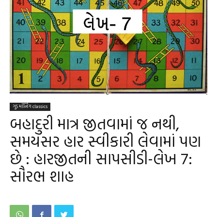
ગુડ મૉર્નિંગ classics
બહાદુરી માત્ર જીતવામાં જ નથી,
સમયસર હાર સ્વીકારી લેવામાં પણ
છે : હારજીતની સાપસીડી-લેખ 7:
સૌરભ શાહ