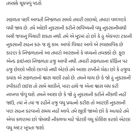
તબક્કે ચૂકવવું પડશે.
સફળતા પછી આવતી નિષ્ફળતા સમયે તમારી લાલચો, તમારાં વળગણો
વધી જાય છે. તમે ઓછી નુકસાની કરીને ભવિષ્યની વધુ નુકસાનીમાંથી
બચી જવાનું વિચારી શકતા નથી. તમે એ મૂડમાં હો છો કે હું એકપણ ટકાની
નુકસાની સહન કરું જ શું કામ. આવો વિચાર આવે એ સ્વાભાવિક છે
કારણ કે નિષ્ફળતાનો આ તમારો આરંભનો કે મધ્યનો તબક્કો છે. ફૂલ
એન્ડ ફાઈનલ નિષ્ફળતા હજુ આવી નથી. તમારી સફળતાના કૉફિન પર
હજુ છેલ્લો ખીલો લાગ્યો નથી એટલે તમે આશા રાખીને બેઠા છો કે હજુય
ક્યાંક એ સફળતાનો શ્વાસ ચાલી રહ્યો છે. તમને થાય છે કે જો હું નુકસાની
સ્વીકારી લઈશ તો સામે ચાલીને, મારા હાથે જ એના શ્વાસ બંધ કરી
નાખવા જેવું થશે. તમને આશા છે કે જો હું નુકસાની કરીને નીકળી નહીં
જાઉં, ત્યાં ને ત્યાં જ રહીને હજુ વધુ પ્રયત્નો કરીશ તો આટલી નુકસાની
પણ સહન કરવાનો સમય નહીં આવે. તમે ભૂલી જાઓ છો કે અત્યારે તમે
એવા કળણમાં છો જેમાંથી નીકળવા માટે જેટલી વધુ કોશિશ કરશો એટલા
વધુ અંદર ખૂંપતા જશો.