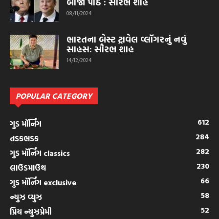
બીજો પાઠ : સૌરભ શાહ
08/11/2024
ભારતના બેસ્ટ ટ્રાવેલ વ્લૉગરનું નવું
સાહસ: સૌરભ શાહ
14/12/2024
POPULAR CATEGORY
612
ગુડ મૉર્નિંગ
284
તડકભડક
282
ગુડ મૉર્નિંગ classics
230
લાઉડમાઉથ
66
ગુડ મૉર્નિંગ exclusive
58
ન્યુઝ વ્યુઝ
52
પ્રિય ન્યુઝપ્રેમી