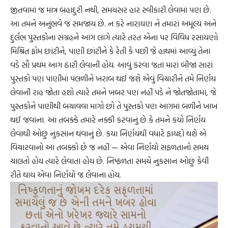
જીતવામાં જ માત્ર બહાદુરી નથી, સમયસર હાર સ્વીકારી લેવામાં પણ છે.
આ તમને અનુભવે જ સમજાય છે. ન કરે નારાયણ ને તમારાં અમૂલ્ય અને
દુર્લભ પુસ્તકોના સંગ્રહને આગ લાગે ત્યારે તરત એના પર વિવિધ રસાયણો
મિશ્રિત ફોમ છાંટીને, પાણી છાંટીને કે રેતી કે પછી જે હાથમાં આવ્યું તેના
વડે સૌ પ્રથમ આગ ઠારી લેવાની હોય. આવું કરવા જતાં મારાં બીજાં સારાં
પુસ્તકો પણ પાણીમાં પલળીને ખરાબ થઈ જશે એવું વિચારીને તમે નિર્ણય
લેવાની રાહ જોતા હશો ત્યારે તમને ખબર પણ નહીં પડે ને જોતજોતામાં, જે
પુસ્તકોને પાણીથી બચાવવા માગો છો તે પુસ્તકો પણ આગમાં બળીને ખાખ
થઈ જવાના. આ તબક્કે તમારે નક્કી કરવાનું છે કે તમને કયો નિર્ણય
લેવાથી ઓછું નુકસાન થવાનું છે. કયા નિર્ણયથી વધારે ફાયદો થશે એ
વિચારવાનો આ તબક્કો છે જ નહીં — એવા નિર્ણયો સફળતાનો સમય
ચાલતો હોય ત્યારે લેવાતા હોય છે. નિષ્ફળતા સમયે નુકસાન ઓછું કેવી
રીતે થાય એવા નિર્ણયો જ લેવાના હોય.