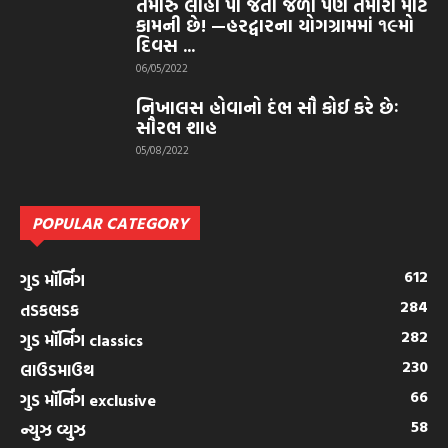
તમારું લોહી પી જતી જળો પણ તમારા માટે
કામની છે! —હરદ્વારના યોગગ્રામમાં ૧૯મો
દિવસ ...
06/05/2022
નિખાલસ હોવાનો દંભ સૌ કોઈ કરે છેઃ
સૌરભ શાહ
05/08/2022
POPULAR CATEGORY
612
ગુડ મૉર્નિંગ
284
તડકભડક
282
ગુડ મૉર્નિંગ classics
230
લાઉડમાઉથ
66
ગુડ મૉર્નિંગ exclusive
58
ન્યુઝ વ્યુઝ