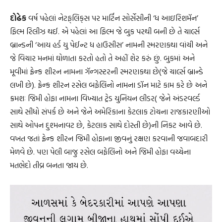
દોઢેક
વર્ષ પહેલાં નેટફ્‌લિક્‌સ પર માર્ટિન સોર્સેસીની ‘ધ આઇરિશમૅન’
ફિલ્મ રિલીઝ થઈ. એ પહેલાં આ ફિલ્મ જે બુક પરથી બની છે તે ચાર્લ્સ
બ્રાન્ડની ‘આય હર્ડ યુ પેઈન્ટ ધ હાઉસીસ’ નામની સ્મરણકથા વાંચી અને
જે વિચાર મનમાં ઘોળાતા કરતો હતો તે અહીં શેર કરું છું. બુકમાં અને
મૂવીમાં ફ્રેન્ક શીરન નામના ગૅન્ગસ્ટરની સ્મરણકથા છે(જે ચાર્લ્સ બ્રાન્ડે
લખી છે). ફ્રેન્ક શીરન રસેલ બફેલિનો નામના ડૉન માટે કામ કરે છે અને
ક્રમશઃ જિમી હોફા નામના વિખ્યાત ટ્રેડ યુનિયન લીડર( જેને અંડરવર્લ્ડ
સાથે સીધો સંપર્ક છે અને જેને અમેરિકાના કેટલાક ટોચના રાજકારણીઓ
સાથે ઓપન દુશ્મનાવટ છે, કેટલાક સાથે દોસ્તી છે)ની નિકટ આવે છે.
વખત જતાં ફ્રેન્ક શીરન જિમી હોફાના જીવનું રક્ષણ કરવાની જવાબદારી
મેળવે છે. પણ પેલી બાજુ રસેલ બફેલિનો અને જિમી હોફા વચ્ચેના
મતભેદો તીવ્ર બનતા જાય છે.