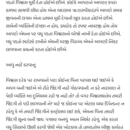
પડતો વિશ્વાસ મૂકી દેતા હોઈએ છીએ. કોઈકે આપણને આપણા કપરા
કાળમાં સાચવી લીધા હોય એના બદલામાં ૠણસ્વીકારરૂપે આપણે સમગ્ર
જીવનની લગામ એના હાથમાં મૂકી દેવાની ભૂલ કરતા હોઈએ છીએ.
સામેની વ્યક્તિની ઈચ્છા ન હોય, ક્યારેક તો સ્પષ્ટ નામરજી હોય તોય
આપણે એમના પર વધુ પડતા વિશ્વાસનો બોજો નાખી દેતા હોઈએ છીએ,
વધુ પડતો ભરોસો રાખીને એમની મરજી વિરુધ્ધ એમને આપણી નિકટ
લાવવાના પ્રયત્નો કરતા હોઈએ છીએ.
આવું નહીં કરવાનું.
વિશ્વાસ દરેક પર રાખવાનો પણ કોઈના વિના પરવશ થઈ જઈએ કે
અપંગ બની જઈએ એ રીતે જિંદગી નહીં ગોઠવવાની. ન કરે નારાયણ ને
પેલી વ્યક્તિ આ દુનિયામાં રહી જ નહીં તો? તો વગર વિશ્વાસઘાતેય તમારી
જિંદગી તો પડી ભાંગવાની ને? માટે જ કોઈના પર એટલા બધા ડિપેન્ડન્ટ ન
રહેવું કે એ તમારી જિંદગીને કન્ટ્રોલમાં લઈ શકે, એમના વિના તમારી
જિંદગી શૂન્ય બની જાય. પગભર બનવું. આત્મ નિર્ભર રહેવું. એક કરતાં
વધુ સિસ્ટમો ઊભી કરવી જેથી એક ખોટકાય તો તાબડતોબ બીજી કાર્યરત