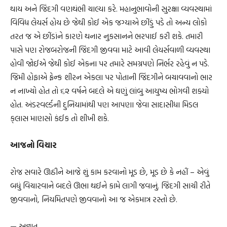
થાય અને જિંદગી વણથંભી ચાલ્યા કરે. મહાનુભાવોની સુરક્ષા વ્યવસ્થામાં
વિવિધ લેયર્સ હોય છે જેથી કોઈ એક જગ્યાએ છીંડું પડે તો અન્ય લોકો
તરત જ એ છીંડાંને કારણે થનાર નુકસાનને ભરપાઈ કરી શકે. તમારી
પાસે પણ રોજબરોજની જિંદગી જીવવા માટે આવી લેયર્સવાળી વ્યવસ્થા
હોવી જોઈએ જેથી કોઈ એકના પર તમારે સમગ્રપણે નિર્ભર રહેવું ન પડે.
જિમી હોફાએ ફ્રેન્ક શીરન એકલા પર પોતાની જિંદગીને બચાવવાનો ભાર
ન નાખ્યો હોત તો ૬૨ વર્ષને બદલે એ ઘણું લાંબુ આયુષ્ય ભોગવી શક્યો
હોત. અંડરવર્લ્ડની દુનિયામાંથી પણ આપણા જેવા સાદાસીધા મિડલ
ક્‌લાસ માણસો કંઈક તો શીખી શકે.
આજનો વિચાર
રોજ સવારે ઊઠીને આજે શું કામ કરવાનો મૂડ છે, મૂડ છે કે નહીં – એવું
બધું વિચારવાને બદલે ઊભા થઈને કામે લાગી જવાનું. જિંદગી સાચી રીતે
જીવવાનો, નિયમિતપણે જીવવાનો આ જ એકમાત્ર રસ્તો છે.
— અજ્ઞાત