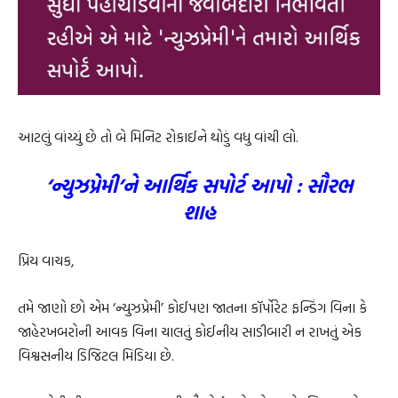
આટલું વાંચ્યું છે તો બે મિનિટ રોકાઈને થોડું વધુ વાંચી લો.
‘ન્યુઝપ્રેમી’ને આર્થિક સપોર્ટ આપો : સૌરભ
શાહ
પ્રિય વાચક,
તમે જાણો છો એમ ‘ન્યુઝપ્રેમી’ કોઈપણ જાતના કૉર્પોરેટ ફન્ડિંગ વિના કે
જાહેરખબરોની આવક વિના ચાલતું કોઈનીય સાડીબારી ન રાખતું એક
વિશ્વસનીય ડિજિટલ મિડિયા છે.