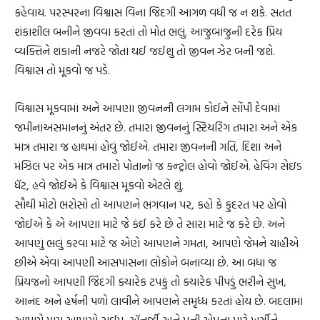
કહેવાય. પરસ્પરના વિશ્વાસ વિના જિંદગી આગળ વધી જ ન શકે. સતત
શંકાશીલ બનીને જીવવા કરતાં તો મોત ભલું. આજુબાજુની દરેક પ્રિય
વ્યક્તિને શંકાની નજરે જોતાં થઈ જઈશું તો જીવન ઝેર બની જશે.
વિશ્વાસ તો મૂકવો જ પડે.
વિશ્વાસ મૂકવામાં અને આપણા જીવનની લગામ કોઈને સોંપી દેવામાં
જમીનાઅસમાનનું અંતર છે. તમારા જીવનનું સ્ટિયરિંગ તમારા અને એક
માત્ર તમારા જ હાથમાં હોવું જોઈએ. તમારા જીવનની ગતિ, દિશા અને
મંઝિલ પર એક માત્ર તમારો પોતાનો જ કન્ટ્રોલ હોવો જોઈએ. હેવિંગ સેઇડ
ધૅટ, હવે જોઈએ કે વિશ્વાસ મૂકવો એટલે શું.
સૌથી મોટો ભરોસો તો આપણને ભગવાન પર, કહો કે કુદરત પર હોવો
જોઈએ કે એ આપણા માટે જે કંઈ કરે છે તે સારા માટે જ કરે છે. અને
આપણું ભલું કરવા માટે જ એણે આપણને ગમતા, આપણે જેમને ચાહીએ
છીએ એવા આપણી આસપાસના લોકોને બનાવ્યા છે. આ બધા જ
પ્રિયજનો આપણી જિંદગી ક્યારેક ટપકું તો ક્યારેક પીપડું ભરીને સુખ,
આનંદ અને હર્ષની પળો લાવીને આપણને સમૃધ્ધ કરતાં હોય છે. બદલામાં
આપણે પણ આપણો ટાઈમ, ઍનર્જી અને મની એમના માટે ખર્ચીને