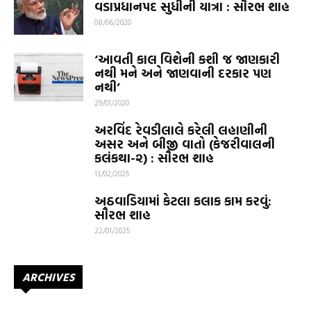
વડાપ્રધાનપદ સુધીની યાત્રા : સૌરભ શાહ
08/06/2020
‘આવતી કાલ વિશેની કશી જ જાણકારી
નથી મને અને જાણવાની દરકાર પણ
નથી’
29/01/2020
અરવિંદ રેવડીલાલે કરેલી લહાણીની
અસર અને બીજી વાતો (કેજરીવાલની
કલંકથા-૨) : સૌરભ શાહ
13/02/2025
અઠવાડિયામાં કેટલા કલાક કામ કરવું:
સૌરભ શાહ
22/01/2025
ARCHIVES