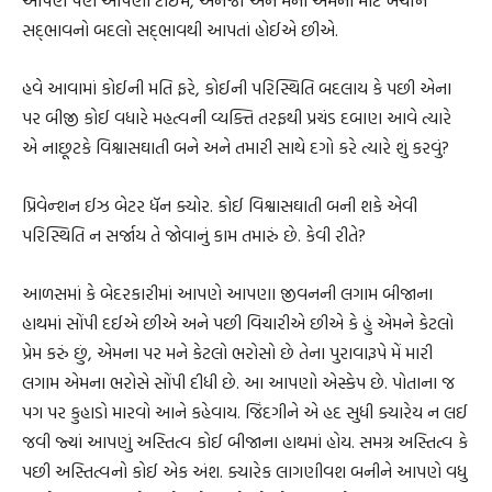
સદ્‌ભાવનો બદલો સદ્‌ભાવથી આપતાં હોઈએ છીએ.
હવે આવામાં કોઈની મતિ ફરે, કોઈની પરિસ્થિતિ બદલાય કે પછી એના
પર બીજી કોઈ વધારે મહત્વની વ્યક્તિ તરફથી પ્રચંડ દબાણ આવે ત્યારે
એ નાછૂટકે વિશ્વાસઘાતી બને અને તમારી સાથે દગો કરે ત્યારે શું કરવું?
પ્રિવેન્શન ઈઝ બેટર ધૅન ક્યોર. કોઈ વિશ્વાસઘાતી બની શકે એવી
પરિસ્થિતિ ન સર્જાય તે જોવાનું કામ તમારું છે. કેવી રીતે?
આળસમાં કે બેદરકારીમાં આપણે આપણા જીવનની લગામ બીજાના
હાથમાં સોંપી દઈએ છીએ અને પછી વિચારીએ છીએ કે હું એમને કેટલો
પ્રેમ કરું છું, એમના પર મને કેટલો ભરોસો છે તેના પુરાવારૂપે મેં મારી
લગામ એમના ભરોસે સોંપી દીધી છે. આ આપણો એસ્કેપ છે. પોતાના જ
પગ પર કુહાડો મારવો આને કહેવાય. જિંદગીને એ હદ સુધી ક્યારેય ન લઈ
જવી જ્યાં આપણું અસ્તિત્વ કોઈ બીજાના હાથમાં હોય. સમગ્ર અસ્તિત્વ કે
પછી અસ્તિત્વનો કોઈ એક અંશ. ક્યારેક લાગણીવશ બનીને આપણે વધુ