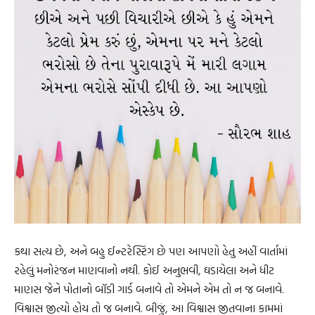
કથા સત્ય છે, અને બહુ ઈન્ટરેસ્ટિંગ છે પણ આપણો હેતુ અહીં વાર્તામાં
રહેલું મનોરંજન માણવાનો નથી. કોઈ અનુભવી, ઘડાયેલા અને ધીટ
માણસ જેને પોતાનો બૉડી ગાર્ડ બનાવે તો એમને એમ તો ન જ બનાવે.
વિશ્વાસ જીત્યો હોય તો જ બનાવે. બીજું, આ વિશ્વાસ જીતવાના કામમાં