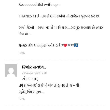
Beauuuuuutiful write up ..
THANKS ભાઈ…તમારો લેખ સંબંધો ની સર્થકતા પુરવાર કરે છે
સાચી દોસ્તી …સાચા સંબંધો મા વિશ્વાસ….ભરપુર છલકાય છે તમારા
લેખ મા. ..
થૅન્ક્સ ફ્રોમ ધ depth ઓફ હાર્ટ ?
⚘??‍
Reply
કિશોર સચદેવ..
06/03/2021 At 9:18 am
સૌરભ ભાઈ,
તમારા મનનશીલ લેખો વાંચતા હું ધરાતો જ નથી..
સુજ્ઞેશુ કિંમ બહુના…
Reply