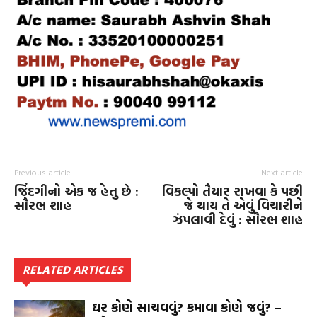
Previous article
Next article
જિંદગીનો એક જ હેતુ છે :
વિકલ્પો તૈયાર રાખવા કે પછી
સૌરભ શાહ
જે થાય તે એવું વિચારીને
ઝંપલાવી દેવું : સૌરભ શાહ
RELATED ARTICLES
ઘર કોણે સાચવવું? કમાવા કોણે જવું? –