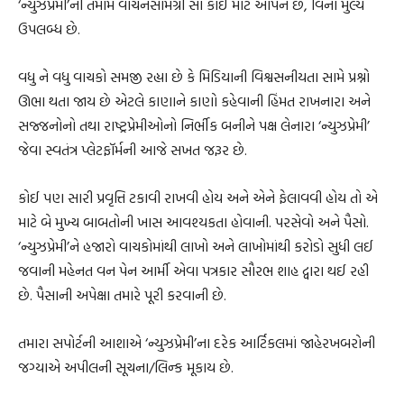
‘ન્યુઝપ્રેમી’ની તમામ વાચનસામગ્રી સૌ કોઈ માટે ઓપન છે, વિના મુલ્યે
ઉપલબ્ધ છે.
વધુ ને વધુ વાચકો સમજી રહ્યા છે કે મિડિયાની વિશ્વસનીયતા સામે પ્રશ્નો
ઊભા થતા જાય છે એટલે કાણાને કાણો કહેવાની હિંમત રાખનારા અને
સજ્જનોનો તથા રાષ્ટ્રપ્રેમીઓનો નિર્ભીક બનીને પક્ષ લેનારા ‘ન્યુઝપ્રેમી’
જેવા સ્વતંત્ર પ્લેટફૉર્મની આજે સખત જરૂર છે.
કોઈ પણ સારી પ્રવૃત્તિ ટકાવી રાખવી હોય અને એને ફેલાવવી હોય તો એ
માટે બે મુખ્ય બાબતોની ખાસ આવશ્યકતા હોવાની. પરસેવો અને પૈસો.
‘ન્યુઝપ્રેમી’ને હજારો વાચકોમાંથી લાખો અને લાખોમાંથી કરોડો સુધી લઈ
જવાની મહેનત વન પેન આર્મી એવા પત્રકાર સૌરભ શાહ દ્વારા થઈ રહી
છે. પૈસાની અપેક્ષા તમારે પૂરી કરવાની છે.
તમારા સપોર્ટની આશાએ ‘ન્યુઝપ્રેમી’ના દરેક આર્ટિકલમાં જાહેરખબરોની
જગ્યાએ અપીલની સૂચના/લિન્ક મૂકાય છે.