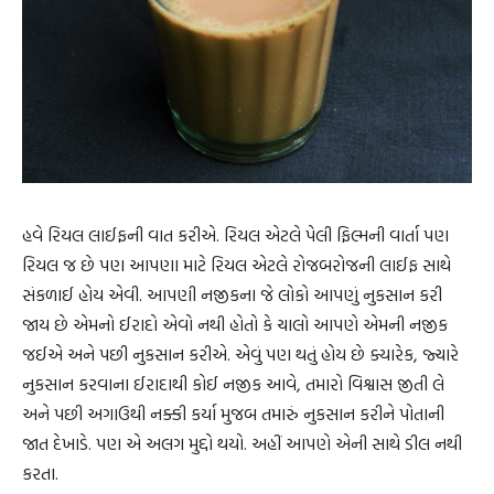
હવે રિયલ લાઈફની વાત કરીએ. રિયલ એટલે પેલી ફિલ્મની વાર્તા પણ
રિયલ જ છે પણ આપણા માટે રિયલ એટલે રોજબરોજની લાઈફ સાથે
સંકળાઈ હોય એવી. આપણી નજીકના જે લોકો આપણું નુકસાન કરી
જાય છે એમનો ઈરાદો એવો નથી હોતો કે ચાલો આપણે એમની નજીક
જઈએ અને પછી નુકસાન કરીએ. એવું પણ થતું હોય છે ક્યારેક, જ્યારે
નુકસાન કરવાના ઈરાદાથી કોઈ નજીક આવે, તમારો વિશ્વાસ જીતી લે
અને પછી અગાઉથી નક્કી કર્યા મુજબ તમારું નુકસાન કરીને પોતાની
જાત દેખાડે. પણ એ અલગ મુદ્દો થયો. અહીં આપણે એની સાથે ડીલ નથી
કરતા.