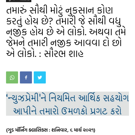
તમારું સૌથી મોટું નુકસાન કોણ
કરતું હોય છે? તમારી જે સૌથી વધુ
નજીક હોય છે એ લોકો. અથવા તમે
જેમને તમારી નજીક આવવા દો છો
એ લોકો. : સૌરભ શાહ
(ગુડ મૉર્નિંગ ક્લાસિક્સ : શનિવાર, ૬ માર્ચ ૨૦૨૧)