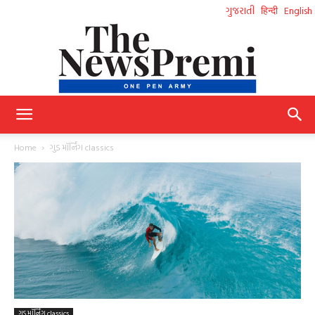
ગુજરાતી
हिन्दी
English
NewsPremi
Home
ગુડ મૉર્નિંગ classics
Gujarati
ગુડ મૉર્નિંગ classics