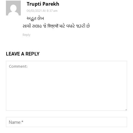
Trupti Parekh
06/03/2021 At 8:37 am
અદ્ભુત લેખ
સાચી સલાહ જે स्त्रियों માટે વધારે જરૂરી છે
Reply
LEAVE A REPLY