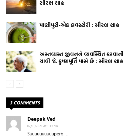
સૌરભ શાહ
પાણીપુરી-એક લવસ્ટોરી : સૌરભ શાહ
અસ્તવ્યસ્ત જીવનને વ્યવસ્થિત કરવાની
ચાવી જે. કૃષ્ણમૂર્તિ પાસે છે : સૌરભ શાહ
3 COMMENTS
Deepak Ved
07/03/2021 At 1:39 pm
Suuuuuuuuuuperb….