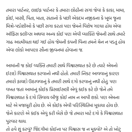
તમારા પાર્ટનર, લાઈફ પાર્ટનર કે તમારા લોહીનાં સગાં જેવાં કે કાકા, મામા,
ફોઈ, માસી, પિતા, માતા, સંતાનો કે પછી એકદમ નજીકના કે ખૂબ જૂના
મિત્રો-પડોશીઓ કે પછી સગા કરતાં પણ જેમને વિશેષ ગણ્યા હોય એવા
ઑફિસ કલીગ્સ અથવા અન્ય કોઈ પણ એવી વ્યાક્તિ જેમની સાથે તમારે
ગાઢ આત્મીયતા થઈ ગઈ હોય જેમની કંપની વિના તમને ચેન ન પડતું હોય
એવા લોકો આપણા સૌના જીવનમાં હોવાના જ.
આમાંની જ કોઈ વ્યક્તિ તમારી સાથે વિશ્વાસઘાત કરે છે ત્યારે એમનો
ઈરાદો વિશ્વાસઘાત કરવાનો નથી હોતો. તમારી નિકટ આવવાનું કારણ
તમારો ફાયદો ઉઠાવવાનું કે તમારી સાથે દગો કરવાનું નથી હોતું. પણ
વખત જતાં આમાંનું કોઈક પ્રિસાઈસલી એવું કંઈક કરે છે જેને તમે
વિશ્વાસઘાત કે દગો સિવાય બીજું કોઈ નામ ન આપી શકો. પણ એમના
માટે એ મજબૂરી હોય છે. એ કોઈક એવી પરિસ્થિતિમાં મૂકાયા હોય છે.
જેને કારણે એ કંઈક એવું કરી બેસે છે જે તમારા માટે દગો કે વિશ્વાસઘાત
પુરવાર થાય.
તો હવે શું કરવું? જિંદગીમાં કોઈના પર વિશ્વાસ જ ન મૂકવો? એ તો ખોટું