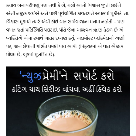
ક્યાંય બનાવટીપણું પણ નથી કે ભૈ, ચલો આનો વિશ્વાસ જીતી લઈને
એની નજીક જઈએ અને પછી પૂર્વયોજિત કાવતરાને અમલમાં મૂકીએ. ના.
વિશ્વાસ મૂકાયો ત્યારે એવી કોઈ વાત સામેવાળાના મનમાં નહોતી – પણ
વખત જતાં પરિસ્થિતિ પલટાઈ. પોતે જેના અજીવન ૠણ હેઠળ છે એ
વ્યક્તિએ એના સ્વાર્થ ખાતર દબાણ કર્યું, અલમોસ્ટ બ્લૅકમેલની અણી
પર, જાન લેવાની ગર્ભિત ધમકી પણ આપી. (પિક્‌ચરમાં એ વાત એકદમ
મોઘમ છે, બુકમાં મુખરિત છે).