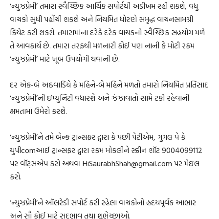
‘ન્યુઝપ્રેમી’ તમારા સ્વૈચ્છિક આર્થિક સપોર્ટથી અડીખમ રહી શકશે, વધુ
વાચકો સુધી પહોંચી શકશે અને નિયમિત ધોરણે સમૃદ્ધ વાચનસામગ્રી
ક્રિયેટ કરી શકશે. તમારામાંના દરેકે દરેક વાચકનો સ્વૈચ્છિક સહયોગ મળે
તે આવકાર્ય છે. તમારા તરફથી મળનારી કોઈ પણ નાની કે મોટી રકમ
‘ન્યુઝપ્રેમી’ માટે ખૂબ ઉપયોગી થવાની છે.
દર એક-બે અઠવાડિયે કે મહિને-બે મહિને મળતો તમારો નિયમિત પ્રતિસાદ
‘ન્યુઝપ્રેમી’ની ઇમ્યુનિટી વધારશે અને ઝંઝાવાતો સામે ટકી રહેવાની
ક્ષમતામાં ઉમેરો કરશે.
‘ન્યુઝપ્રેમી’ને તમે બેન્ક ટ્રાન્સફર દ્વારા કે પછી પેટીએમ, ગુગલ પે કે
યુપીcomઆઈ ટ્રાન્સફર દ્વારા રકમ મોકલીને સ્ક્રીન શૉટ 9004099112
પર વૉટ્સએપ કરો અથવા HiSaurabhShah@gmail.com પર મેઇલ
કરો.
‘ન્યુઝપ્રેમી’ને ઑલરેડી સપોર્ટ કરી રહેલા વાચકોનો હ્રદયપૂર્વક આભાર
અને સૌ કોઈ માટે સદભાવ તથા શુભેચ્છાઓ.