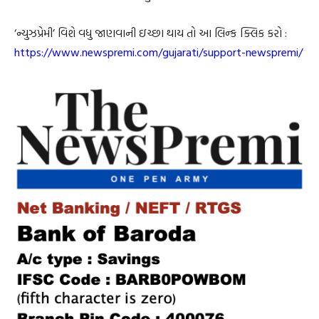
‘ન્યુઝપ્રેમી’ વિશે વધુ જાણવાની ઇચ્છા થાય તો આ લિન્ક ક્લિક કરો :
https://www.newspremi.com/gujarati/support-newspremi/