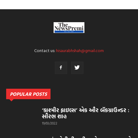
Contact us:
hisaurabhshah@gmail.com
POPULAR POSTS
‘કાશ્મીર ફાઇલ્સ’ એક ઔર બૅકગ્રાઉન્ડર :
સૌરભ શાહ
19/03/2022