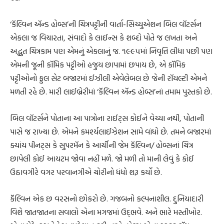
‘કૅલ્વિન ઍન્ડ હોબ્સ’ની ચિત્રપટ્ટીની વાર્તા-સિચ્યુએશન બિલ વૉટર્સન
એકલા જ વિચારતા, સંવાદો કે લાઈન્સ કે શબ્દો પોતે જ લખતા અને
અદ્ભુત ચિત્રકામ પણ એમનું એકલાનું જ. ૧૯૯૫માં નિવૃત્તિ લીધા પછી પણ
એમની જૂની કૉમિક પટ્ટીઓ હજુય છાપામાં છપાય છે, એ કૉમિક
પટ્ટીઓનો ફુલ સેટ બજારમાં ઈઝીલી એવેલેબલ છે જેની રૉયલ્ટી એમને
મળતી રહે છે. મારી લાઈબ્રેરીમાં ‘કૅલ્વિન ઍન્ડ હોબ્સ’નાં તમામ પુસ્તકો છે.
બિલ વૉટર્સને પોતાના આ પાત્રોના રાઈટ્સ કોઈને વેચ્યા નથી, પોતાની
પાસે જ રાખ્યા છે. એમને કમર્શ્યલાઈઝેશન સામે વાંધો છે. તમને બજારમાં
ક્યાંય પીનટ્સ કે સુપરમૅન કે આર્ચીની જેમ કૅલ્વિન/ હોબ્સનાં ચિત્ર
છાપેલી કોઈ આયટમ જોવા નહીં મળે. જો મળી તો માની લેવું કે કોઈ
ઉઠાવગીરે વગર પરવાનગીએ ચોરીનો ધંધો શરૂ કર્યો છે.
કૅલ્વિન એક છ વરસનો છોકરો છે. ગજબનો કલ્પનાશીલ. દુનિયાદારી
વિશે જાતજાતના સવાલો એના મગજમાં ઉદ્‌ભવે. અને ભારે મસ્તીખોર.