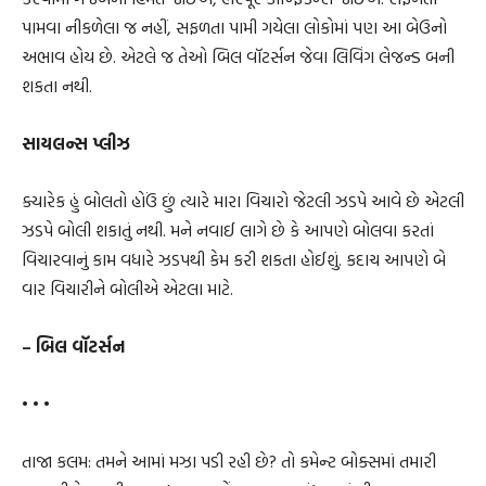
પામવા નીકળેલા જ નહીં, સફળતા પામી ગયેલા લોકોમાં પણ આ બેઉનો
અભાવ હોય છે. એટલે જ તેઓ બિલ વૉટર્સન જેવા લિવિંગ લેજન્ડ બની
શકતા નથી.
સાયલન્સ પ્લીઝ
ક્યારેક હું બોલતો હોઉં છું ત્યારે મારા વિચારો જેટલી ઝડપે આવે છે એટલી
ઝડપે બોલી શકાતું નથી. મને નવાઈ લાગે છે કે આપણે બોલવા કરતાં
વિચારવાનું કામ વધારે ઝડપથી કેમ કરી શકતા હોઈશું. કદાચ આપણે બે
વાર વિચારીને બોલીએ એટલા માટે.
– બિલ વૉટર્સન
• • •
તાજા કલમ: તમને આમાં મઝા પડી રહી છે? તો કમેન્ટ બોક્સમાં તમારી