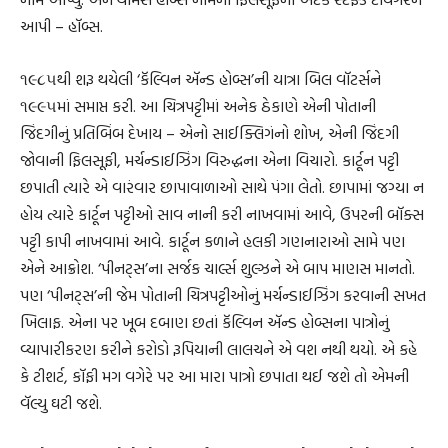
આપી – હૉબ્સ.
૧૯૮૫થી શરૂ થયેલી ‘કૅલ્વિન ઍન્ડ હોબ્સ’ની યાત્રા બિલ વૉટર્સને
૧૯૯૫માં સમાપ્ત કરી. આ ચિત્રપટ્ટીમાં અનેક ઠેકાણે એની પોતાની
જિંદગીનું પ્રતિબિંબ દેખાય – એનો સાઈક્લિગંનો શોખ, એની જિંદગી
જોવાની ફિલસૂફી, મર્ચન્ડાઈઝિંગ વિરુદ્ધના એના વિચારો. કાર્ટૂન પટ્ટી
છપાતી ત્યારે એ વારંવાર છાપાવાળાઓ સાથે પંગા લેતો. છાપામાં જગ્યા ન
હોય ત્યારે કાર્ટૂન પટ્ટીઓ સાવ નાની કરી નાખવામાં આવે, ઉપરની બૉક્સ
પટ્ટી કાપી નાખવામાં આવે. કાર્ટૂન કળાને હલકી ગણનારાઓ સામે પણ
એને આક્રોશ. ‘પીનટ્સ’ના સર્જક ચાર્લ્સ શુલ્ઝને એ બાપ માણસ માનતો.
પણ ‘પીનટ્સ’ની જેમ પોતાની ચિત્રપટ્ટીઓનું મર્ચન્ડાઈઝિંગ કરવાની સખત
ખિલાફ. એના પર ખૂબ દબાણ છતાં કૅલ્વિન ઍન્ડ હોબ્સના પાત્રોનું
વ્યાપારીકરણ કરીને કરોડો રૂપિયાની લાલચને એ વશ નથી થયો. એ કહે
કે ટીશર્ટ, કૉફી મગ વગેરે પર આ મારા પાત્રો છપાતા થઈ જશે તો એમની
વૅલ્યુ ઘટી જશે.