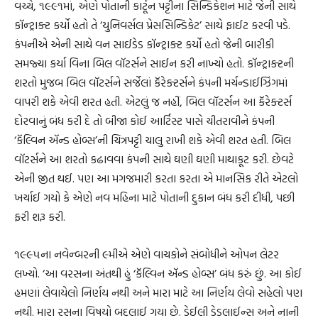
વચ્ચે, ૧૯૯૧માં, એણે પોતાની કાર્ટૂન પટ્ટીના સિન્ડિકેશન માટે જેની સાથે
કૉન્ટ્રાક્ટ કર્યો હતો તે ‘યુનિવર્સલ પ્રેસસિન્ડિકેટ’ સાથે ફાઈટ કરવી પડે.
કંપનીએ એની સાથે વન સાઈડેડ કૉન્ટ્રાક્ટ કર્યો હતો જેની બારીકી
સમજ્યા કર્યા વિના બિલ વૉટર્સને સાઈન કરી નાખ્યો હતો. કૉન્ટ્રાક્ટની
શરતો મુજબ બિલ વૉટર્સને સર્જેલાં કૅરેક્ટર્સને કંપની મર્ચન્ડાઈઝિંગમાં
વાપરી શકે એવી શરત હતી. એટલું જ નહીં, બિલ વૉટર્સન આ કૅરેક્ટર્સ
દોરવાનું બંધ કરી દે તો બીજા કોઈ આર્ટિસ્ટ પાસે ચીતરાવીને કંપની
‘કૅલ્વિન ઍન્ડ હોબ્સ’ની ચિત્રપટ્ટી ચાલુ રાખી શકે એવી શરત હતી. બિલ
વૉટર્સને આ શરતો કઢાવવા કંપની સાથે ઘણી ઘણી માથાકૂટ કરી. છેવટે
એની જીત થઈ. પણ આ મગજમારી કરતા કરતા એ માનસિક રીતે એટલો
ખર્ચાઈ ગયો કે એણે નવ મહિના માટે પોતાની દુકાન બંધ કરી દીધી, પછી
ફરી શરૂ કરી.
૧૯૯૫ના નવેન્બરની ૯મીએ એણે વાચકોને સંબોધીને ઓપન લેટર
લખ્યો. ‘આ વરસના અંતથી હું ‘કૅલ્વિન ઍન્ડ હોબ્સ’ બંધ કરું છું. આ કોઈ
હમણાં લેવાયેલો નિર્ણય નથી અને મારા માટે આ નિર્ણય લેવો સહેલો પણ
નથી. મારા રસના વિષયો બદલાઈ ગયા છે. ડેઈલી ડેડલાઈન્સ અને નાની