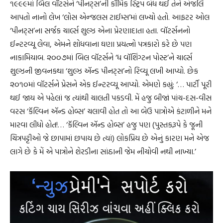
૧૯૯૯માં બિલ વૉટર્સને ‘પીનટ્સ’ની કૉમિક સ્ટ્રિપ બંધ થઈ તેને અંજલિ
આપતો નાનો લેખ ‘લોસ એન્જલસ ટાઈમ્સ’માં લખ્યો હતો. આફટર ઓલ
‘પીનટ્સ’ના સર્જક ચાર્લ્સ શુલ્ઝ એના પ્રેરણાદાતા હતા. વૉટર્સનનો
ઈન્ટરવ્યૂ લેવા, એમને શોધવાના ઘણા પ્રયત્નો પત્રકારો કરે છે પણ
નાકામિયાબ. ૨૦૦૭માં બિલ વૉટર્સને ‘ધ વૉશિંગ્ટન પોસ્ટ’ને ચાર્લ્સ
શુલ્ઝની જીવનકથા ‘શુલ્ઝ ઍન્ડ પીનટ્સ’નો રિવ્યૂ લખી આપ્યો. છેક
૨૦૧૦માં વૉટર્સને પ્રેસને એક ઈન્ટરવ્યૂ આપ્યો. એમણે કહ્યું: ‘… પાર્ટી પૂરી
થઈ જાય એ પહેલાં જ ત્યાંથી ચાલતી પકડવી. મેં હજુ બીજાં પાંચ-દસ-વીસ
વરસ ‘કૅલ્વિન ઍન્ડ હોબ્સ’ ચલાવી હોત તો આ બેઉ પાત્રોએ કંટાળીને મને
મારવા લીધો હોત!… ‘કૅલ્વિન ઍન્ડ હોબ્સ’ હજુ પણ (પુસ્તકરૂપે કે જૂની
ચિત્રપટ્ટીઓ જે છાપામાં છપાય છે ત્યાં) લોકપ્રિય છે એનું કારણ મને એજ
લાગે છે કે મેં એ પાત્રોને શેરડીના સાંઠાની જેમ નીચોવી નથી નાખ્યા.’