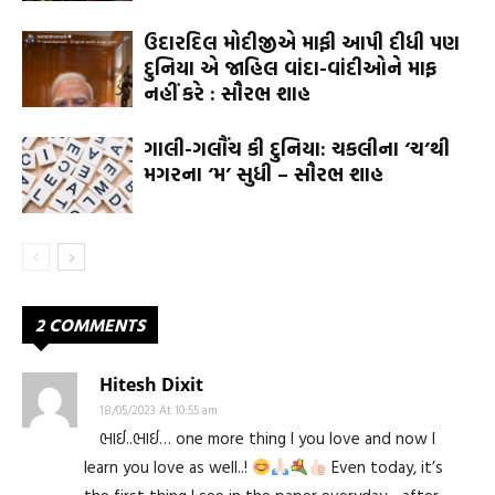
ઉદારદિલ મોદીજીએ માફી આપી દીધી પણ
દુનિયા એ જાહિલ વાંદા-વાંદીઓને માફ
નહીં કરે : સૌરભ શાહ
ગાલી-ગલૌંચ કી દુનિયા: ચકલીના ‘ચ’થી
મગરના ‘મ’ સુધી – સૌરભ શાહ
2 COMMENTS
Hitesh Dixit
18/05/2023 At 10:55 am
ભાઈ..ભાઈ… one more thing I you love and now I
learn you love as well..!
Even today, it’s