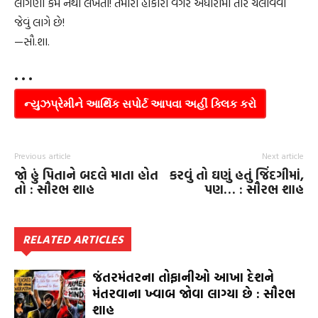
લાગણી કેમ નથી લખતા! તમારા હોંકારા વગર અંધારામાં તીર ચલાવવા
જેવું લાગે છે!
—સૌ.શા.
• • •
ન્યુઝપ્રેમીને આર્થિક સપોર્ટ આપવા અહીં ક્લિક કરો
Previous article
Next article
જો હું પિતાને બદલે માતા હોત
કરવું તો ઘણું હતું જિંદગીમાં,
તો : સૌરભ શાહ
પણ… : સૌરભ શાહ
RELATED ARTICLES
જંતરમંતરના તોફાનીઓ આખા દેશને
મંતરવાના ખ્વાબ જોવા લાગ્યા છે : સૌરભ
શાહ