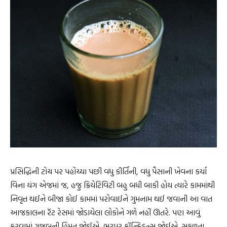
પ્રસિદ્ધિની ટોચ પર પહોંચ્યા પછી વધુ કીર્તિની, વધુ પૈસાની ખેવના કર્યા
વિના યંગ એજમાં જ, હજુ ક્રિયેટિવિટી બહુ બધી બાકી હોય ત્યારે કામમાંથી
નિવૃત્ત થઈને બીજા કોઈ કામમાં પરોવાઈને ગુમનામ થઈ જવાની આ વાત
આજકાલના રૅટ રેસમાં જોડાયેલા લોકોને ગળે નહીં ઊતરે. પણ આવું
કરવામાં ગજબની હિંમત જોઈએ, ભરપૂર કૉન્ફિડન્સ જોઈએ. સફળતા