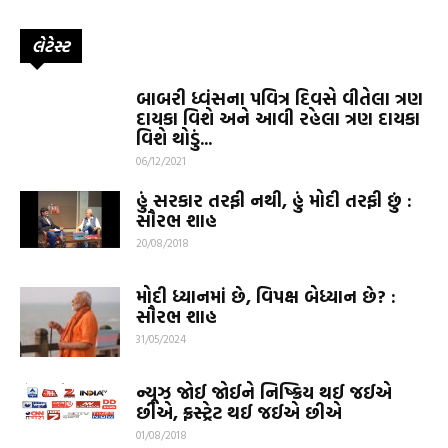
લેટેસ્ટ
બાબરી ધ્વંસના પવિત્ર દિવસે વીતેલા ત્રણ
દાયકા વિશે અને આવી રહેલા ત્રણ દાયકા
વિશે થોડું...
06/12/2021
હું સરકાર તરફી નથી, હું મોદી તરફી છું :
સૌરભ શાહ
20/08/2018
મોદી ધ્યાનમાં છે, વિપક્ષ બેધ્યાન છે? :
સૌરભ શાહ
31/05/2024
ન્યૂઝ જોઈ જોઈને નિષ્ક્રિય થઈ જઈએ
છીએ, ફ્રસ્ટ્રેટ થઈ જઈએ છીએ
01/08/2018