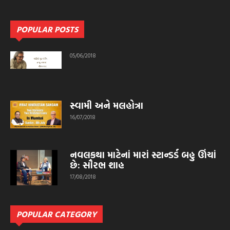
POPULAR POSTS
05/06/2018
સ્વામી અને મલહોત્રા
16/07/2018
નવલકથા માટેનાં મારાં સ્ટાન્ડર્ડ બહુ ઊંચાં
છે: સૌરભ શાહ
17/08/2018
POPULAR CATEGORY