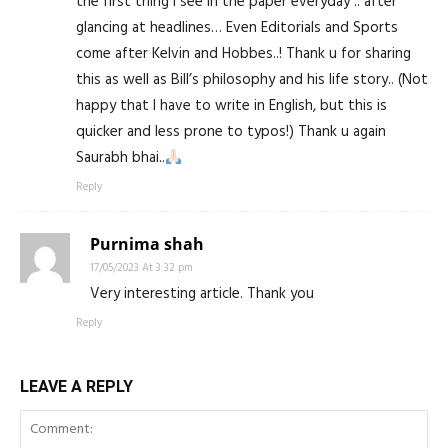
the first thing I see in the paper everyday .. after
glancing at headlines… Even Editorials and Sports
come after Kelvin and Hobbes..! Thank u for sharing
this as well as Bill’s philosophy and his life story.. (Not
happy that I have to write in English, but this is
quicker and less prone to typos!) Thank u again
Saurabh bhai..
Reply
Purnima shah
17/05/2023 At 3:32 pm
Very interesting article. Thank you
Reply
LEAVE A REPLY