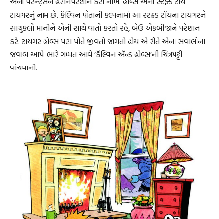
એના પેરેન્ટ્સને હેરાનપરેશાન કરી નાખે. હોબ્સ એના સ્ટફ્ડ ટૉય
ટાયગરનું નામ છે. કૅલ્વિન પોતાની કલ્પનામાં આ સ્ટફ્ડ ટૉયના ટાયગરને
સાચુકલો માનીને એની સાથે વાતો કરતો રહે, બેઉ એકબીજાને પરેશાન
કરે. ટાયગર હોબ્સ પણ પોતે જીવતો જાગતો હોય એ રીતે એના સવાલોના
જવાબ આપે. ભારે ગમ્મત આવે ‘કૅલ્વિન ઍન્ડ હોબ્સ’ની ચિત્રપટ્ટી
વાંચવાની.