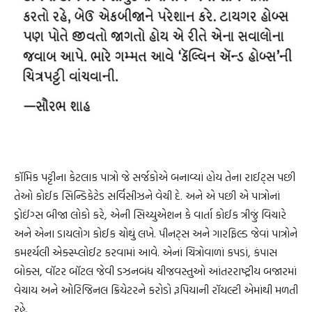
કૉમિક પટ્ટીના કેટલાક પાત્રો જે સર્જકોએ બનાવ્યાં હોય તેના રાઈટ્સ પછી
તેઓ કોઈક સિન્ડિકેટેડ સર્વિસીઝને વેચી દે. અને એ પછી એ પાત્રોનાં
ડ્રોઈંગ્સ બીજા લોકો કરે, એની સિચ્યુએશન કે વાર્તા કોઈક ત્રીજું વિચારે
અને એના ડાયલોગ કોઈક ચોથું લખે. પીનટ્સ અને ગારફિલ્ડ જેવાં પાત્રોને
કમર્શ્યલી એક્સ્પ્લોઈટ કરવામાં આવે. એનાં ચિત્રોવાળાં કપડાં, કંપાસ
બોક્સ, વૉટર બૉટલ જેવી ડઝનબંધ ચીજવસ્તુઓ આંતરરાષ્ટ્રીય બજારમાં
વેચાય અને ઓરિજિનલ ક્રિયેટરને કરોડો રૂપિયાની રૉયલ્ટી એમાંથી મળતી
રહે.