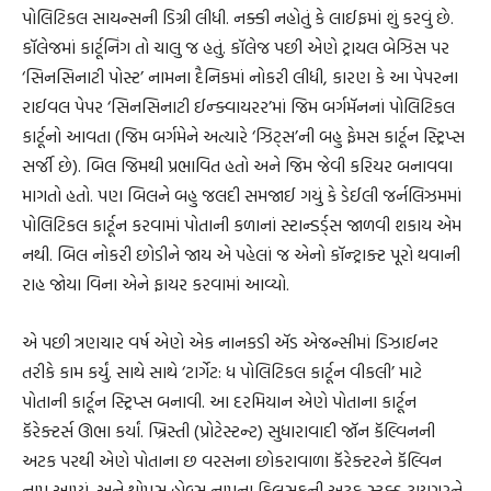
પોલિટિકલ સાયન્સની ડિગ્રી લીધી. નક્કી નહોતું કે લાઈફમાં શું કરવું છે.
કૉલેજમાં કાર્ટૂનિંગ તો ચાલુ જ હતું. કૉલેજ પછી એણે ટ્રાયલ બેઝિસ પર
‘સિનસિનાટી પોસ્ટ’ નામના દૈનિકમાં નોકરી લીધી, કારણ કે આ પેપરના
રાઈવલ પેપર ‘સિનસિનાટી ઈન્ક્વાયરર’માં જિમ બર્ગમૅનનાં પોલિટિકલ
કાર્ટૂનો આવતા (જિમ બર્ગમેને અત્યારે ‘ઝિટ્સ’ની બહુ ફેમસ કાર્ટૂન સ્ટ્રિપ્સ
સર્જી છે). બિલ જિમથી પ્રભાવિત હતો અને જિમ જેવી કરિયર બનાવવા
માગતો હતો. પણ બિલને બહુ જલદી સમજાઈ ગયું કે ડેઈલી જર્નલિઝમમાં
પોલિટિકલ કાર્ટૂન કરવામાં પોતાની કળાનાં સ્ટાન્ડર્ડ્સ જાળવી શકાય એમ
નથી. બિલ નોકરી છોડીને જાય એ પહેલાં જ એનો કૉન્ટ્રાક્ટ પૂરો થવાની
રાહ જોયા વિના એને ફાયર કરવામાં આવ્યો.
એ પછી ત્રણચાર વર્ષ એણે એક નાનકડી ઍડ એજન્સીમાં ડિઝાઈનર
તરીકે કામ કર્યું. સાથે સાથે ‘ટાર્ગેટ: ધ પોલિટિકલ કાર્ટૂન વીકલી’ માટે
પોતાની કાર્ટૂન સ્ટ્રિપ્સ બનાવી. આ દરમિયાન એણે પોતાના કાર્ટૂન
કૅરેક્ટર્સ ઊભા કર્યાં. ખ્રિસ્તી (પ્રોટેસ્ટન્ટ) સુધારાવાદી જૉન કૅલ્વિનની
અટક પરથી એણે પોતાના છ વરસના છોકરાવાળા કૅરેક્ટરને કૅલ્વિન
નામ આપ્યું. અને થોમસ હોબ્સ નામના ફિલસૂફની અટક સ્ટફ્ડ ટાયગરને