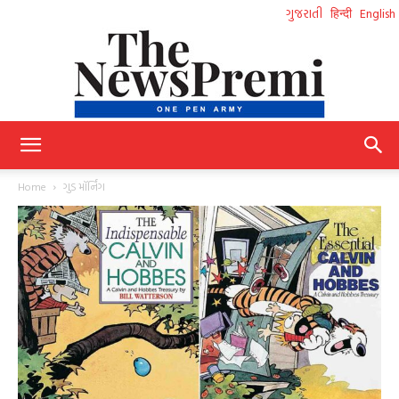
ગુજરાતી
हिन्दी
English
NewsPremi
Home
ગુડ મૉર્નિંગ
Gujarati