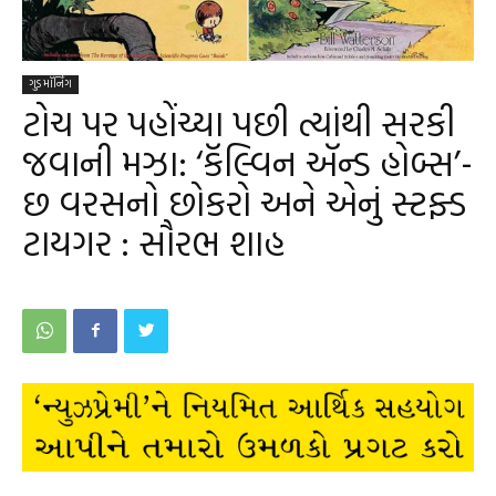
ગુડ મૉર્નિંગ
ટોચ પર પહોંચ્યા પછી ત્યાંથી સરકી
જવાની મઝા: ‘કૅલ્વિન ઍન્ડ હોબ્સ’-
છ વરસનો છોકરો અને એનું સ્ટફ્ડ
ટાયગર : સૌરભ શાહ