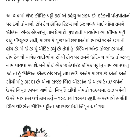
આ બધામાં શ્રેષ્ઠ કૉમિક પટ્ટી કઈ એ કહેવું અશક્ય છે. દરેકની પોતપોતાની
પસંદગી હોવાની. ટૉપ ટેન કૉમિક સ્ટ્રિપ્સની ડઝનબંધ યાદીઓમાં તમને
‘કૅલ્વિન ઍન્ડ હોબ્સ’નું નામ દેખાશે. ગુજરાતી વાચકોમાં આ કૉમિક પટ્ટી
બહુ પૉપ્યુલર નથી, કારણ કે ગુજરાતી છાપાઓમાં ભાગ્યે જ એ છપાતી
હોય છે. મેં જે છાપું ઍડિટ કર્યું છે તેમાં હું ‘કૅલ્વિન ઍન્ડ હોબ્સ’ છાપતો.
ટૉપ ટેનની અનેક યાદીઓમાં સૌથી ટોચ પર તમને ‘કૅલ્વિન ઍન્ડ હોબ્સ’નું
નામ વાંચવા મળશે. મને કોઈ એક જ ફેવરિટ કૉમિક પટ્ટીનું નામ આપવાનું
કહે તો હું ‘કૅલ્વિન ઍન્ડ હોબ્સ’નું નામ લઉં. અનેક કારણ છે એનાં અને
સૌથી મોટું કારણ છે એના સર્જક બિલ વૉટર્સન જે અત્યારે ૬૪ વર્ષની
ઉંમરે નિવૃત્ત જીવન ગાળે છે. નિવૃત્તિ લીધી એમણે ૧૯૯૫માં. ૩૭ વર્ષની
ઉંમરે! માત્ર દસ વર્ષ કામ કર્યું – ૧૯૮૫થી ૧૯૯૫ સુધી. અમરપાત્રો સર્જતી
બિલ વૉટર્સન કૉમિક પટ્ટીના કામકાજમાંથી નિવૃત્ત થઈ ગયા.