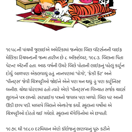
૧૯૫૮ની પાંચમી જુલાઈએ અમેરિકામાં જન્મેલા બિલ વૉટર્સનની વાઈફ
મેલિઝા રિચમન્ડની જન્મ તારીખ છે ૮ ઑક્ટોબર, ૧૯૮૩. બિલના પિતા
પેટન્ટ ઍટર્ની હતા. આઠ વર્ષની ઉંમરે બિલે પોતાની લાઈફનું પહેલું કાર્ટૂન
દોર્યું. બાળપણ એકલવાયું હતું. નાનપણમાં ‘પોગો’, ‘ક્રેઝી કૅટ’ અને
‘પીનટ્સ’ જેવી ચિત્રપટ્ટીઓ જોઈને એને પણ મન થયું: હું પણ કાર્ટૂનિસ્ટ
બનીશ. ચોથા ધોરણમાં હતો ત્યારે એણે ‘પીનટ્સ’ના વિખ્યાત સર્જક ચાર્લ્સ
શુલ્ઝને પત્ર લખ્યો. સરપ્રાઈઝ પત્રનો જવાબ પણ મળ્યો. બિલ પર આની
ઊંડી છાપ પડી. માબાપે બિલને એન્કરેજ કર્યો. સ્કૂલનાં વર્ષોમાં એ
ચિત્રપટ્ટીઓ દોરતો થઈ ગયેલો. સ્કૂલનાં મૅગેઝિનોમાં એ છપાતી.
૧૯૭૬ થી ૧૯૮૦ દરમિયાન એણે કૉલેજનું ભણવાનું પૂરું કરીને