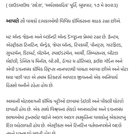
( લાઉડમાઉથ: ‘સંદેશ’, ‘અર્ધસાપ્તાહિક’ પૂર્તિ, બુધવાર, ૧૭ મે ૨૦૨૩)
આપણે
સૌ વાચકો દાયકાઓથી વિવિધ કૉમિક્સના ચાહક રહ્યા છીએ.
મટ ઍન્ડ જેફના અને બ્લૉન્ડી ઍન્ડ ડૅગ્વૂડના પ્રેમમાં રહ્યા છે. ફૅન્ટમ,
એસ્ટ્રીક્સ ટિનટિન, મૅન્ડ્રેક, જેમ્સ બૉન્ડ, રિપકર્બી, પીનટ્સ, ગારફિલ્ડ,
સુપરમૅન, ડિલ્બર્ટ, બૅટમૅન, સ્પાઈડરમૅન, આર્ચી, સિમ્પસન્સ, બીટલ
બેઈલી, ડેનિસ ધ મિનૅસ, બી.સી., હૅગાર ધ હૉરિબલ, ફલૅશ ગૉર્ડન અને
એવી ડઝનબંધ કૉમિક સ્ટ્રિપ્સ નાનપણથી વાંચતા આવ્યા છીએ અને મોટા
થયા પછી પણ એ તમામ કૅરેક્ટર્સ આપણા જીવનનો એક અનિવાર્ય
હિસ્સો બનીને રહેતા હોય છે.
આમાંની મોટાભાગની કૉમિક પટ્ટીઓ છાપામાં ડેઈલી અને વીકલી ધોરણે
છપાતી હોય છે. એક સાથે વિશ્ર્વનાં સેંકડો અખબારોમાં અને ડઝનબંધ
ભાષાઓમાં ટ્રાન્સલેટ થઈને અલગ અલગ સંસ્કૃતિના વાચકોનું એકસરખું
દિલ બહેલાવતી હોય છે. એસ્ટ્રીક્સ અને ટિનટિન વર્તમાનપત્રોને બદલે
તમને પુસ્તકરૂપે મળતી હોય છે.