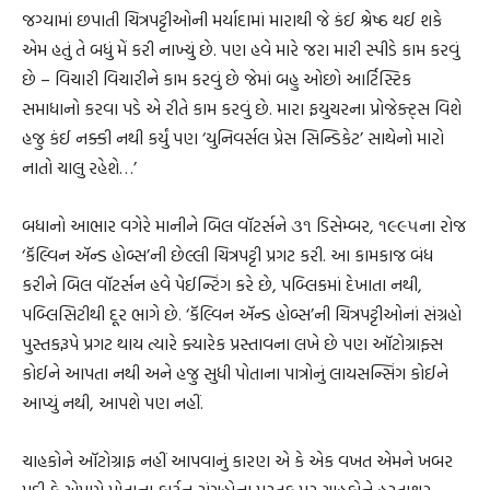
જગ્યામાં છપાતી ચિત્રપટ્ટીઓની મર્યાદામાં મારાથી જે કંઈ શ્રેષ્ઠ થઈ શકે
એમ હતું તે બધું મેં કરી નાખ્યું છે. પણ હવે મારે જરા મારી સ્પીડે કામ કરવું
છે – વિચારી વિચારીને કામ કરવું છે જેમાં બહુ ઓછો આર્ટિસ્ટિક
સમાધાનો કરવા પડે એ રીતે કામ કરવું છે. મારા ફયુચરના પ્રોજેક્ટ્સ વિશે
હજુ કંઈ નક્કી નથી કર્યું પણ ‘યુનિવર્સલ પ્રેસ સિન્ડિકેટ’ સાથેનો મારો
નાતો ચાલુ રહેશે…’
બધાનો આભાર વગેરે માનીને બિલ વૉટર્સને ૩૧ ડિસેમ્બર, ૧૯૯૫ના રોજ
‘કૅલ્વિન ઍન્ડ હોબ્સ’ની છેલ્લી ચિત્રપટ્ટી પ્રગટ કરી. આ કામકાજ બંધ
કરીને બિલ વૉટર્સન હવે પેઈન્ટિંગ કરે છે, પબ્લિકમાં દેખાતા નથી,
પબ્લિસિટીથી દૂર ભાગે છે. ‘કૅલ્વિન ઍન્ડ હોબ્સ’ની ચિત્રપટ્ટીઓનાં સંગ્રહો
પુસ્તકરૂપે પ્રગટ થાય ત્યારે ક્યારેક પ્રસ્તાવના લખે છે પણ ઑટોગ્રાફ્સ
કોઈને આપતા નથી અને હજુ સુધી પોતાના પાત્રોનું લાયસન્સિંગ કોઈને
આપ્યું નથી, આપશે પણ નહીં.
ચાહકોને ઑટોગ્રાફ નહીં આપવાનું કારણ એ કે એક વખત એમને ખબર
પડી કે એમણે પોતાના કાર્ટૂન સંગ્રહોના પુસ્તક પર ચાહકોને હસ્તાક્ષર