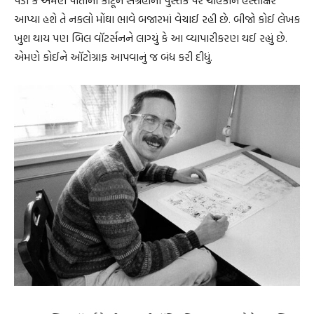
આપ્યા હશે તે નકલો મોંઘા ભાવે બજારમાં વેચાઈ રહી છે. બીજો કોઈ લેખક
ખુશ થાય પણ બિલ વૉટર્સનને લાગ્યું કે આ વ્યાપારીકરણ થઈ રહ્યું છે.
એમણે કોઈને ઑટોગ્રાફ આપવાનું જ બંધ કરી દીધું.