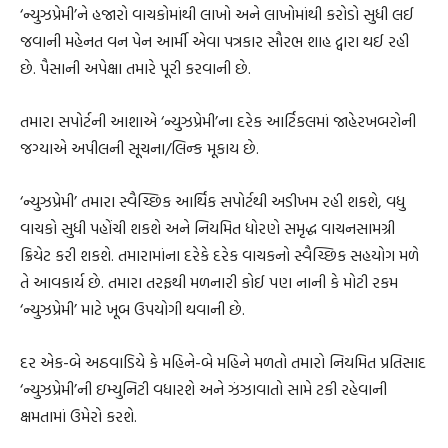
‘ન્યુઝપ્રેમી’ને હજારો વાચકોમાંથી લાખો અને લાખોમાંથી કરોડો સુધી લઈ
જવાની મહેનત વન પેન આર્મી એવા પત્રકાર સૌરભ શાહ દ્વારા થઈ રહી
છે. પૈસાની અપેક્ષા તમારે પૂરી કરવાની છે.
તમારા સપોર્ટની આશાએ ‘ન્યુઝપ્રેમી’ના દરેક આર્ટિકલમાં જાહેરખબરોની
જગ્યાએ અપીલની સૂચના/લિન્ક મૂકાય છે.
‘ન્યુઝપ્રેમી’ તમારા સ્વૈચ્છિક આર્થિક સપોર્ટથી અડીખમ રહી શકશે, વધુ
વાચકો સુધી પહોંચી શકશે અને નિયમિત ધોરણે સમૃદ્ધ વાચનસામગ્રી
ક્રિયેટ કરી શકશે. તમારામાંના દરેકે દરેક વાચકનો સ્વૈચ્છિક સહયોગ મળે
તે આવકાર્ય છે. તમારા તરફથી મળનારી કોઈ પણ નાની કે મોટી રકમ
‘ન્યુઝપ્રેમી’ માટે ખૂબ ઉપયોગી થવાની છે.
દર એક-બે અઠવાડિયે કે મહિને-બે મહિને મળતો તમારો નિયમિત પ્રતિસાદ
‘ન્યુઝપ્રેમી’ની ઇમ્યુનિટી વધારશે અને ઝંઝાવાતો સામે ટકી રહેવાની
ક્ષમતામાં ઉમેરો કરશે.