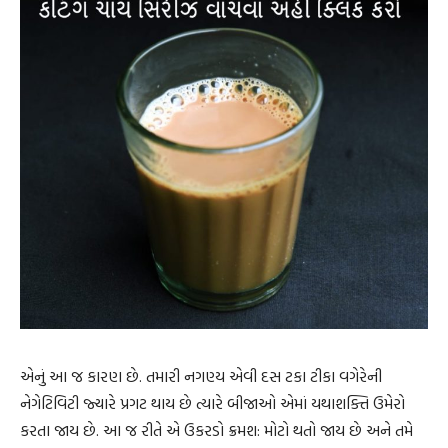
એનું આ જ કારણ છે. તમારી નગણ્ય એવી દસ ટકા ટીકા વગેરેની
નેગેટિવિટી જ્યારે પ્રગટ થાય છે ત્યારે બીજાઓ એમાં યથાશક્તિ ઉમેરો
કરતા જાય છે. આ જ રીતે એ ઉકરડો ક્રમશ: મોટો થતો જાય છે અને તમે