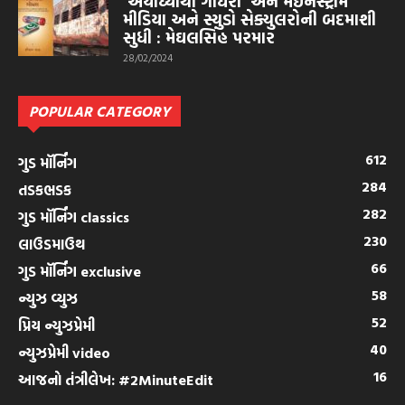
‘અયોધ્યાથી ગોધરા’ અને મેઈનસ્ટ્રીમ
મીડિયા અને સ્યુડો સેક્યુલરોની બદમાશી
સુધી : મેઘલસિંહ પરમાર
28/02/2024
POPULAR CATEGORY
612
ગુડ મૉર્નિંગ
284
તડકભડક
282
ગુડ મૉર્નિંગ classics
230
લાઉડમાઉથ
66
ગુડ મૉર્નિંગ exclusive
58
ન્યુઝ વ્યુઝ
52
પ્રિય ન્યુઝપ્રેમી
40
ન્યુઝપ્રેમી video
16
આજનો તંત્રીલેખ: #2MinuteEdit