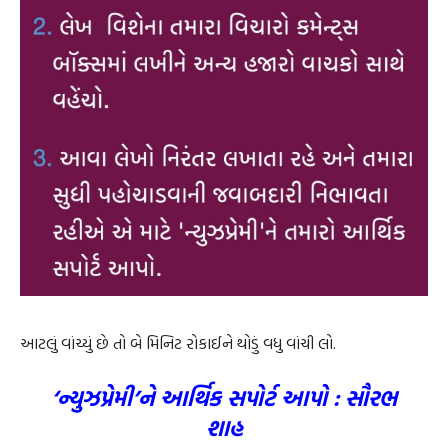
આટલું વાંચ્યું છે તો બે મિનિટ રોકાઈને થોડું વધુ વાંચી લો.
‘ન્યુઝપ્રેમી’ને આર્થિક સપોર્ટ આપો : સૌરભ
શાહ