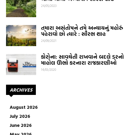
24/05/2023
તમારા અસંતોષને તમે અન્યાયનું મહોરું
પહેરાવો છો ત્યારે : સૌરભ શાહ
24/09/2021
કોરોના: સાવચેતી રાખવાને બદલે ડરનો
માહોલ ઊભો કરનારા રાજકારણીઓ
14/03/2020
ARCHIVES
August 2026
July 2026
June 2026
May 2026