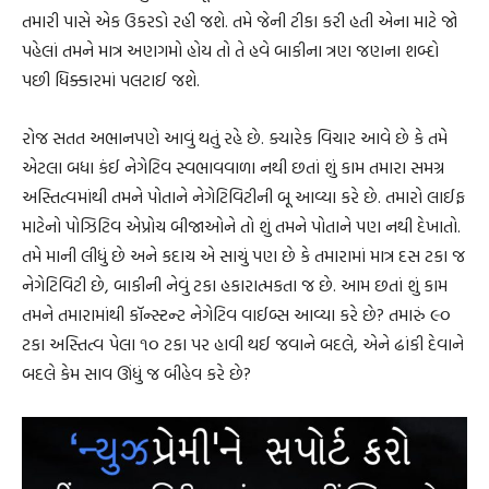
તમારી પાસે એક ઉકરડો રહી જશે. તમે જેની ટીકા કરી હતી એના માટે જો
પહેલાં તમને માત્ર અણગમો હોય તો તે હવે બાકીના ત્રણ જણના શબ્દો
પછી ધિક્કારમાં પલટાઈ જશે.
રોજ સતત અભાનપણે આવું થતું રહે છે. ક્યારેક વિચાર આવે છે કે તમે
એટલા બધા કંઈ નેગેટિવ સ્વભાવવાળા નથી છતાં શું કામ તમારા સમગ્ર
અસ્તિત્વમાંથી તમને પોતાને નેગેટિવિટીની બૂ આવ્યા કરે છે. તમારો લાઈફ
માટેનો પોઝિટિવ એપ્રોચ બીજાઓને તો શું તમને પોતાને પણ નથી દેખાતો.
તમે માની લીધું છે અને કદાચ એ સાચું પણ છે કે તમારામાં માત્ર દસ ટકા જ
નેગેટિવિટી છે, બાકીની નેવું ટકા હકારાત્મકતા જ છે. આમ છતાં શું કામ
તમને તમારામાંથી કૉન્સ્ટન્ટ નેગેટિવ વાઈબ્સ આવ્યા કરે છે? તમારું ૯૦
ટકા અસ્તિત્વ પેલા ૧૦ ટકા પર હાવી થઈ જવાને બદલે, એને ઢાંકી દેવાને
બદલે કેમ સાવ ઊંધું જ બીહેવ કરે છે?