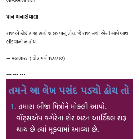
બીજાઓની નહીં.
પાન બનાર્સવાલા
રાજાએ કોઈ રાજા સાથે જ લડવાનું હોય, જે રાજા નથી એની સામે બાથ
ભીડવાની ન હોય.
— મહાભારત ( દ્રોણપર્વ ૧૬૨:૫૦)
••• ••• •••