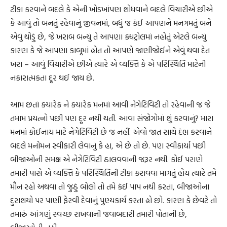
ટીકા કરવાને બદલે કે એની ખોડખાંપણ શોધવાને બદલે વિચારીએ છીએ
કે આવું તો બનતું રહેવાનું જીવનમાં, બધું જ કંઈ આપણને મનગમતું બને
એવું થોડું છે, જે ખરાબ બન્યું તે આપણા ક્ધટ્રોલમાં નહોતું એટલે બન્યું
કારણ કે જે આપણા કાબૂમાં હોત તો આપણે જાણીજોઈને એવું થવા દેત
ખરા – આવું વિચારીએ છીએ ત્યારે એ વ્યક્તિ કે એ પરિસ્થિતિ માટેની
નકારાત્મકતા દૂર થઈ જાય છે.
આમ છતાં ક્યારેક ને ક્યારેક મનમાં આવી નેગેટિવિટી તો રહેવાની જ જે
તમામ પ્રયત્નો પછી પણ દૂર નથી થતી. આવા સંજોગોમાં શું કરવાનું? મારા
મનમાં કોઈનાય માટે નેગેટિવિટી છે જ નહીં. એવો જાત સાથે દંભ કરવાને
બદલે મનોમન સ્વીકારી લેવાનું કે હા, એ છે તો છે. પણ સ્વીકાર્યા પછી
બીજાઓની સમક્ષ એ નેગેટિવિટી ઠાલવવાની જરૂર નથી. કોઈ પરાણે
તમારી પાસે એ વ્યક્તિ કે પરિસ્થિતિની ટીકા કરાવવા માગતું હોય ત્યારે તમે
મૌન રહો અથવા તો જુઠું બોલો તો તમે કંઈ પાપ નથી કરતા, બીજાઓના
દુરાશયો પર પાણી ફેરવી દેવાનું પુણ્યકાર્ય કરતા હો છો. કારણ કે છેવટે તો
તમારું આંગણું સ્વચ્છ રાખવાની જવાબદારી તમારી પોતાની છે,