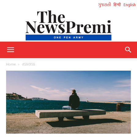
ગુજરાતી
हिन्दी
English
NewsPremi
Home
તડકભડક
Gujarati