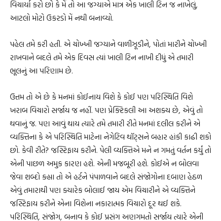
વિચાર્યા કરો છો કે મેં તો આ જગ્યાએ માત્ર એક ખાલી ટિન જ નાખેલું,
આટલો મોટો ઉકરડો મેં નથી બનાવ્યો.
પહેલ તમે કરી હતી. એ ચોખ્ખી જગ્યાને વાળીઝૂડીને, પોતાં મારીને ચોખ્ખી
રાખવાને બદલે તમે એક દિવસ ત્યાં ખાલી ટિન નાખી દીધું એ તમારી
ભૂલનું આ પરિણામ છે.
ઉત્તમ તો એ છે કે મનમાં કોઈનાય વિશે કે કોઈ પણ પરિસ્થિતિ વિશે
ખરાબ વિચારો સર્જાય જ નહીં. પણ પ્રેક્ટિકલી આ અશક્ય છે, એવું તો
થવાનું જ. પણ આવું થાય ત્યારે તમે તમારી રીતે મનમાં દલીલ કરીને એ
વ્યક્તિના કે એ પરિસ્થિતિ માટેના નેગેટિવ થૉટ્સને બહાર હાંકી કાઢી શકો
છો. કેવી રીતે? જસ્ટિફાય કરીને. પેલી વ્યક્તિએ મને ન ગમતું વર્તન કર્યું તો
એની પાછળ અમુક કારણ હશે. એની મજબૂરી હશે. કોઈએ ન બોલવા
જેવા શબ્દો કહ્યા તો એ હર્ટને પંપાળવાને બદલે સંજોગોના દબાણ હેઠળ
એવું તમારાથી પણ ક્યારેક બોલાઈ જાય એમ વિચારીને એ વ્યક્તિને
જસ્ટિફાય કરીને એના વિશેના નકારાત્મક વિચારો દૂર થઈ શકે.
પરિસ્થિતિ, સંજોગ, બનાવ કે કોઈ પ્રસંગ અણગમતો સર્જાય ત્યારે એની