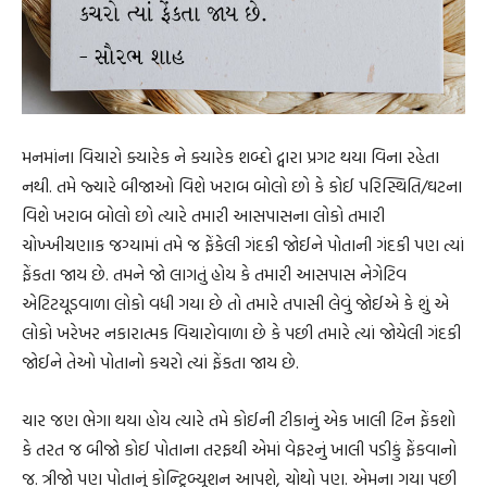
મનમાંના વિચારો ક્યારેક ને ક્યારેક શબ્દો દ્વારા પ્રગટ થયા વિના રહેતા
નથી. તમે જ્યારે બીજાઓ વિશે ખરાબ બોલો છો કે કોઈ પરિસ્થિતિ/ઘટના
વિશે ખરાબ બોલો છો ત્યારે તમારી આસપાસના લોકો તમારી
ચોખ્ખીચણાક જગ્યામાં તમે જ ફેંકેલી ગંદકી જોઈને પોતાની ગંદકી પણ ત્યાં
ફેંકતા જાય છે. તમને જો લાગતું હોય કે તમારી આસપાસ નેગેટિવ
એટિટયૂડવાળા લોકો વધી ગયા છે તો તમારે તપાસી લેવું જોઈએ કે શું એ
લોકો ખરેખર નકારાત્મક વિચારોવાળા છે કે પછી તમારે ત્યાં જોયેલી ગંદકી
જોઈને તેઓ પોતાનો કચરો ત્યાં ફેંકતા જાય છે.
ચાર જણ ભેગા થયા હોય ત્યારે તમે કોઈની ટીકાનું એક ખાલી ટિન ફેંકશો
કે તરત જ બીજો કોઈ પોતાના તરફથી એમાં વેફરનું ખાલી પડીકું ફેંકવાનો
જ. ત્રીજો પણ પોતાનું કોન્ટ્રિબ્યૂશન આપશે, ચોથો પણ. એમના ગયા પછી