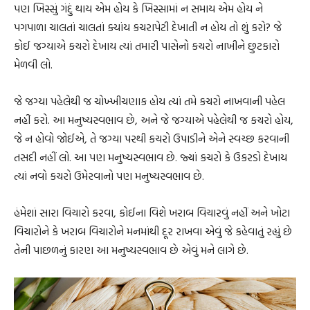
પણ ખિસ્સું ગંદું થાય એમ હોય કે ખિસ્સામાં ન સમાય એમ હોય ને
પગપાળા ચાલતાં ચાલતાં ક્યાંય કચરાપેટી દેખાતી ન હોય તો શું કરો? જે
કોઈ જગ્યાએ કચરો દેખાય ત્યાં તમારી પાસેનો કચરો નાખીને છુટકારો
મેળવી લો.
જે જગ્યા પહેલેથી જ ચોખ્ખીચણાક હોય ત્યાં તમે કચરો નાખવાની પહેલ
નહીં કરો. આ મનુષ્યસ્વભાવ છે, અને જે જગ્યાએ પહેલેથી જ કચરો હોય,
જે ન હોવો જોઈએ, તે જગ્યા પરથી કચરો ઉપાડીને એને સ્વચ્છ કરવાની
તસદી નહીં લો. આ પણ મનુષ્યસ્વભાવ છે. જ્યાં કચરો કે ઉકરડો દેખાય
ત્યાં નવો કચરો ઉમેરવાનો પણ મનુષ્યસ્વભાવ છે.
હંમેશાં સારા વિચારો કરવા, કોઈના વિશે ખરાબ વિચારવું નહીં અને ખોટા
વિચારોને કે ખરાબ વિચારોને મનમાંથી દૂર રાખવા એવું જે કહેવાતું રહ્યું છે
તેની પાછળનું કારણ આ મનુષ્યસ્વભાવ છે એવું મને લાગે છે.