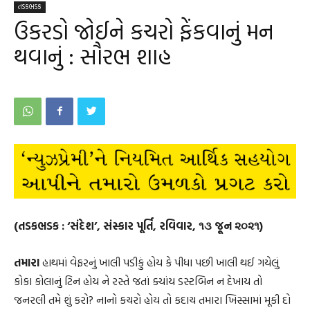
તડકભડક
ઉકરડો જોઈને કચરો ફેંકવાનું મન
થવાનું : સૌરભ શાહ
(તડકભડક : ‘સંદેશ’, સંસ્કાર પૂર્તિ, રવિવાર, ૧૩ જૂન ૨૦૨૧)
તમારા
હાથમાં વેફરનું ખાલી પડીકું હોય કે પીધા પછી ખાલી થઈ ગયેલું
કોકા કોલાનું ટિન હોય ને રસ્તે જતાં ક્યાંય ડસ્ટબિન ન દેખાય તો
જનરલી તમે શું કરો? નાનો કચરો હોય તો કદાચ તમારા ખિસ્સામાં મૂકી દો