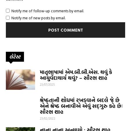
Notify me of follow-up comments by email.
Notify me of new posts by email.
લેટેસ્ટ
માતૃભાષામાં એમ.બી.બી.એસ. થવું કે
આયુર્વેદાચાર્ય થવું? – સૌરભ શાહ
23/07/2025
શ્રેષ્ઠતાની શોધમાં રખડવાને બદલે જે છે
એને શ્રેષ્ઠ બનાવીએ એવું સદ્‌ગુરુ કહે છેઃ
સૌરભ શાહ
23/02/2022
નાના નાના અન્યાયો : સૌરભ શાહ