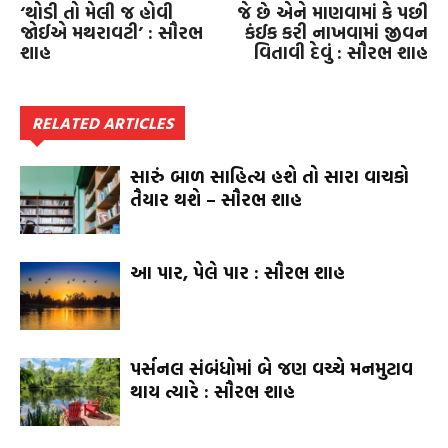
‘થોડી તો મેલી જ હોવી
જે છે એને માણવામાં કે પછી
જોઈએ મથરાવટી’ : સૌરભ
કંઈક કરી નાખવામાં જીવન
શાહ
વિતાવી દેવું : સૌરભ શાહ
RELATED ARTICLES
સારું બાળ સાહિત્ય હશે તો સારા વાચકો
તૈયાર થશે – સૌરભ શાહ
આ પાર, પેલે પાર : સૌરભ શાહ
પર્સનલ સંબંધોમાં બે જણ વચ્ચે મનમુટાવ
થાય ત્યારે : સૌરભ શાહ