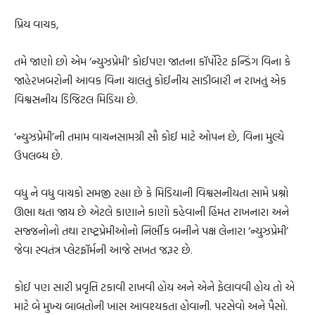
પ્રિય વાચક,
તમે જાણો છો એમ ‘ન્યુઝપ્રેમી’ કોઈપણ જાતના કૉર્પોરેટ ફન્ડિંગ વિના કે
જાહેરખબરોની આવક વિના ચાલતું કોઈનીય સાડીબારી ન રાખતું એક
વિશ્વસનીય ડિજિટલ મિડિયા છે.
‘ન્યુઝપ્રેમી’ની તમામ વાચનસામગ્રી સૌ કોઈ માટે ઓપન છે, વિના મુલ્યે
ઉપલબ્ધ છે.
વધુ ને વધુ વાચકો સમજી રહ્યા છે કે મિડિયાની વિશ્વસનીયતા સામે પ્રશ્નો
ઊભા થતા જાય છે એટલે કાણાને કાણો કહેવાની હિંમત રાખનારા અને
સજ્જનોનો તથા રાષ્ટ્રપ્રેમીઓનો નિર્ભીક બનીને પક્ષ લેનારા ‘ન્યુઝપ્રેમી’
જેવા સ્વતંત્ર પ્લેટફૉર્મની આજે સખત જરૂર છે.
કોઈ પણ સારી પ્રવૃત્તિ ટકાવી રાખવી હોય અને એને ફેલાવવી હોય તો એ
માટે બે મુખ્ય બાબતોની ખાસ આવશ્યકતા હોવાની. પરસેવો અને પૈસો.