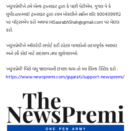
‘ન્યુઝપ્રેમી’ને તમે બેન્ક ટ્રાન્સફર દ્વારા કે પછી પેટીએમ, ગુગલ પે કે
યુપીcomઆઈ ટ્રાન્સફર દ્વારા રકમ મોકલીને સ્ક્રીન શૉટ 9004099112
પર વૉટ્સએપ કરો અથવા HiSaurabhShah@gmail.com પર મેઇલ
કરો.
‘ન્યુઝપ્રેમી’ને ઑલરેડી સપોર્ટ કરી રહેલા વાચકોનો હ્રદયપૂર્વક આભાર
અને સૌ કોઈ માટે સદભાવ તથા શુભેચ્છાઓ.
‘ન્યુઝપ્રેમી’ વિશે વધુ જાણવાની ઇચ્છા થાય તો આ લિન્ક ક્લિક કરો :
https://www.newspremi.com/gujarati/support-newspremi/