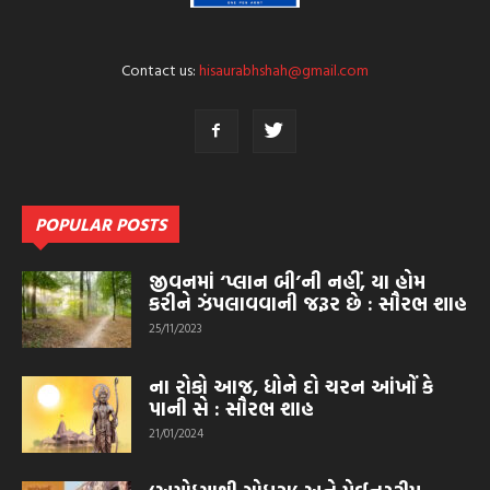
Contact us:
hisaurabhshah@gmail.com
POPULAR POSTS
જીવનમાં ‘પ્લાન બી’ની નહીં, યા હોમ
કરીને ઝંપલાવવાની જરૂર છે : સૌરભ શાહ
25/11/2023
ના રોકો આજ, ધોને દો ચરન આંખોં કે
પાની સે : સૌરભ શાહ
21/01/2024