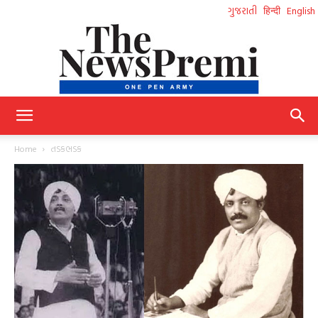
ગુજરાતી
हिन्दी
English
NewsPremi
Home
તડકભડક
Gujarati