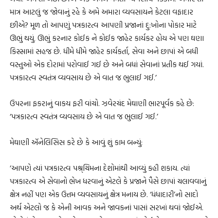
માત્ર આટલું જ જોવાનું રહે કે અમે અમારા વ્યવસાયને કેટલા વફાદાર
છીએ? મૂળ તો આપણું પત્રકારત્વ આપણી પ્રજાનાં દુ:ખોના પોકાર માટે
ઊભું થયું. ઊભું કરનાર કોઈક ને કોઈક જાહેર કાર્યકર હોય એ પણ ઘણા
કિસ્સામાં સહજ છે. ધીમે ધીમે જાહેર કાર્યકર્તા, સેવા અને છાપાં એ બધી
વસ્તુઓ એક દોરામાં પરોવાઈ ગઈ છે અને બધાં સેવાનાં પ્રતીક થઈ ગયાં.
પત્રકારત્વ સ્વતંત્ર વ્યવસાય છે એ વાત જ ભુલાઈ ગઈ.’
ઉપરના ફકરાનું વાકય ફરી વાંચો. ઝવેરચંદ મેઘાણી ભારપૂર્વક કહે છે:
‘પત્રકારત્વ સ્વતંત્ર વ્યવસાય છે એ વાત જ ભુલાઈ ગઈ.’
મેઘાણી ઍનેલિસિસ કરે છે કે આવું શું કામ બન્યું:
‘આપણે ત્યાં પત્રકારત્વ પશ્ર્ચિમના દેશોમાંથી આવ્યું કહી શકાય. ત્યાં
પત્રકારત્વ એ સેવાનો ભેખ ધરવાનું એટલે કે પ્રજાને પૈસે છાપાં ચલાવવાનું
ક્ષેત્ર નહીં પણ એક ઉત્તમ વ્યવસાયનું ક્ષેત્ર મનાય છે. ‘ધંધાદારી’નો સાદો
અર્થ એટલો જ કે એની આવક અને જાવકનાં પાસાં સરખાં થવાં જોઈએ.