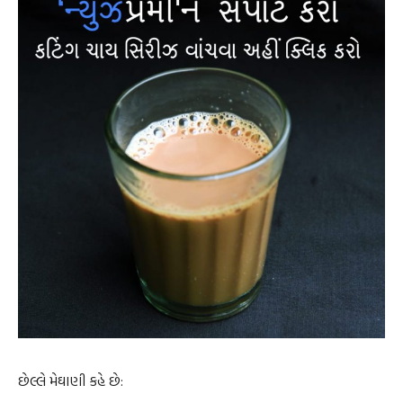
છેલ્લે મેઘાણી કહે છે: