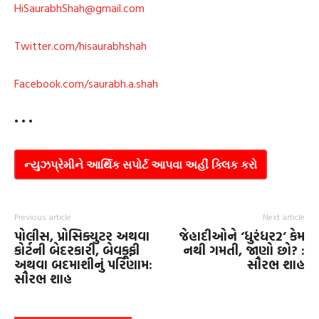
HiSaurabhShah@gmail.com
Twitter.com/hisaurabhshah
Facebook.com/saurabh.a.shah
• • •
ન્યુઝપ્રેમીને આર્થિક સપોર્ટ આપવા અહીં ક્લિક કરો
Previous article
Next article
પોલીસ, પ્રોસિક્યુટર અથવા
જેહાદીઓને ‘ધુરંધર2’ કેમ
કોર્ટની બેદરકારી, બેવકૂફી
નથી ગમતી, જાણો છો? :
અથવા બદમાશીનું પરિણામ:
સૌરભ શાહ
સૌરભ શાહ