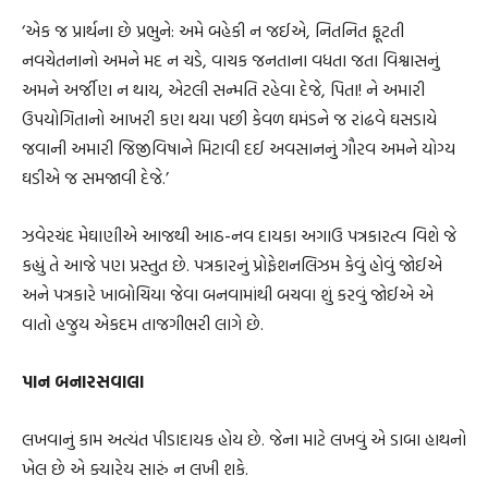
‘એક જ પ્રાર્થના છે પ્રભુને: અમે બહેકી ન જઈએ, નિતનિત ફૂટતી
નવચેતનાનો અમને મદ ન ચડે, વાચક જનતાના વધતા જતા વિશ્વાસનું
અમને અર્જીણ ન થાય, એટલી સન્મતિ રહેવા દેજે, પિતા! ને અમારી
ઉપયોગિતાનો આખરી કણ થયા પછી કેવળ ઘમંડને જ રાંઢવે ઘસડાયે
જવાની અમારી જિજીવિષાને મિટાવી દઈ અવસાનનું ગૌરવ અમને યોગ્ય
ઘડીએ જ સમજાવી દેજે.’
ઝવેરચંદ મેઘાણીએ આજથી આઠ-નવ દાયકા અગાઉ પત્રકારત્વ વિશે જે
કહ્યું તે આજે પણ પ્રસ્તુત છે. પત્રકારનું પ્રોફેશનલિઝમ કેવું હોવું જોઈએ
અને પત્રકારે ખાબોચિયા જેવા બનવામાંથી બચવા શું કરવું જોઈએ એ
વાતો હજુય એકદમ તાજગીભરી લાગે છે.
પાન બનારસવાલા
લખવાનું કામ અત્યંત પીડાદાયક હોય છે. જેના માટે લખવું એ ડાબા હાથનો
ખેલ છે એ ક્યારેય સારું ન લખી શકે.