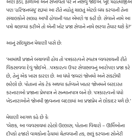
એણે ફંડો, ફાળાઓ અને સખાવતો પર ન નભવું જોઈએ. ખુદ મહાત્માજીએ
પણ ‘હરિજનબંધુ’ શરૂમાં આ રીતે નહોતું ચાલતું એટલે બંધ કરવાની તેના
સંચાલકોને સલાહ આપી હોવાની વાત એમણે જ કહી છે. સેવાને નામે આ
પત્રો ચલાવ્યાં કરીએ તો એની ખોટ પ્રજા સેવાને નામે ભરવા તૈયાર થશે કે?’
આનું સૉલ્યુશન મેઘાણી પાસે છે:
‘આમાંથી પ્રજાને બચાવવી હોય તો પત્રકારત્વને સ્વતંત્ર વ્યવસાયની રીતે
વિકસાવવા દેવું જોઈએ…પત્રકારત્વ ઉપર સેવાભાવનું આરોપણ પ્રજા કરે
છે, તેનું એક ખાસ કારણ છે. આ ધંધો જબરાં જોખમો અને સંકટોથી
ભરેલો છે. પોતાનાં નેક ટેક અથવા કર્તવ્યને ખાતર જોખમને બરદાસ્ત
કરનારાઓ પ્રજાના પ્રેમપાત્ર ને સન્માનપાત્ર બને છે. પત્રકારત્વનો ધંધો
ખેડનારાઓને જોખમી જીવનના બદલામાં આ પ્રજાપ્રેમ ને લોકાદર મળે છે.’
મેઘાણી આગળ કહે છે કે:
‘બેશક, આ વ્યવસાયમાં રહેલો ઉલ્લાસ, પોતાના વિચારો – ઊર્મિઓના
દીપકો હજારો વાચકોના હૈયામાં ચેતવવાની તક, ભલું કરવાના સોનેરી