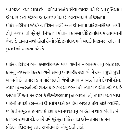
પત્રકારત્વ વ્યવસાય છે —બીજા અનેક એવા વ્યવસાયો છે આ દુનિયામાં,
જે પત્રકારત્વ જેટલા જ આદરણીય છે. વ્યવસાય કે પ્રોફેશનમાં
પ્રોફેશનલિઝમ જોઈએ, મિશન નહીં. અને જેમનામાં પ્રોફેશનલિઝમ નથી
હોતું અથવા તો પૂરેપૂરી નિષ્ઠાથી પોતાના કામમાં પ્રોફેશનલિઝમ લાવવાની
ત્રેવડ કે દાનત નથી હોતી તેઓ પ્રોફેશનલિઝમને બદલે મિશનરી ઝીલની
દુહાઈઓ આપતા ફરે છે.
પ્રોફેશનલિઝમ અને કમર્શ્યલિઝમ વચ્ચે જમીન – આસમાનનું અંતર છે.
કામનું વ્યવસાયીકરણ અને કામનું વ્યાપારીકરણ એ બે તદ્દન જુદી જુદી
બાબતો છે. તમારા કામ માટે જરૂરી એવી તમામ આવડતો તમે કેળવી હોય,
તમારા હુન્નરની તમે સતત ધાર કાઢયા કરતા હો, તમારા કાર્યમાં તમે કયારે,
અપ્રમાણિકતા, આળસ કે ઉછાંછળાપણું ન લાવતા હો, તમારા વ્યવસાય
માટેની તમારી ટેલન્ટનો ઉપયોગ થકી કયારેય અજાણતાંય કોઈ વ્યક્તિ,
વ્યક્તિ સમૂહ કે સમાજ કે દેશ કે માનવજાતનું અહિત ન થાય એની તમે
કાળજી રાખતા હો, ત્યારે તમે પૂરેપૂરા પ્રોફેશનલ છો—તમારા કામના
પ્રોફેશનલિઝમનું સ્તર સર્વોત્તમ છે એવું કહી શકો.