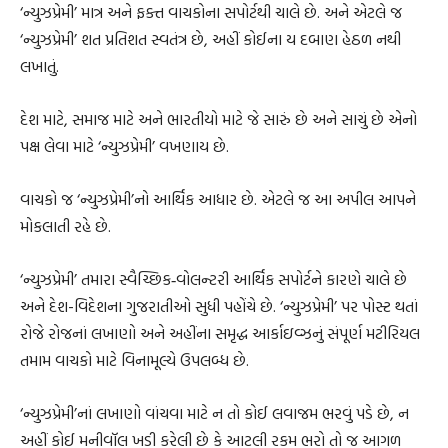
‘ન્યુઝપ્રેમી’ માત્ર અને ફક્ત વાચકોના સપોર્ટથી ચાલે છે. અને એટલે જ
‘ન્યુઝપ્રેમી’ શત પ્રતિશત સ્વતંત્ર છે, અહીં કોઈના ય દબાણ હેઠળ નથી
લખાતું.
દેશ માટે, સમાજ માટે અને ભારતીયો માટે જે સારું છે અને સાચું છે એનો
પક્ષ લેવા માટે ‘ન્યુઝપ્રેમી’ વખણાય છે.
વાચકો જ ‘ન્યુઝપ્રેમી’નો આર્થિક આધાર છે. એટલે જ આ અપીલ આપને
મોકલાતી રહે છે.
‘ન્યુઝપ્રેમી’ તમારા સ્વૈચ્છિક‐વોલન્ટરી આર્થિક સપોર્ટને કારણે ચાલે છે
અને દેશ-વિદેશના ગુજરાતીઓ સુધી પહોંચે છે. ‘ન્યુઝપ્રેમી’ પર પોસ્ટ થતાં
રોજે રોજનાં લખાણો અને અહીંના સમૃદ્ધ આર્કાઇવ્ઝનું સંપૂર્ણ મટીરિયલ
તમામ વાચકો માટે વિનામૂલ્યે ઉપલબ્ધ છે.
‘ન્યુઝપ્રેમી’નાં લખાણો વાંચવા માટે ન તો કોઈ લવાજમ ભરવું પડે છે, ન
અહીં કોઈ મનીવૉલ ખડી કરેલી છે કે આટલી રકમ ભરો તો જ આગળ