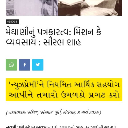
તડકભડક
મેઘાણીનું પત્રકારત્વ: મિશન કે
વ્યવસાય : સૌરભ શાહ
( તડકભડક: ‘સંદેશ’, ‘સંસ્કાર’ પૂર્તિ, રવિવાર, 8 માર્ચ 2026 )
નવમી
માર્ચે એમનું અવસાન થયું. ૧૯૪૭ની સાલ. આઝાદીની લડતમાં