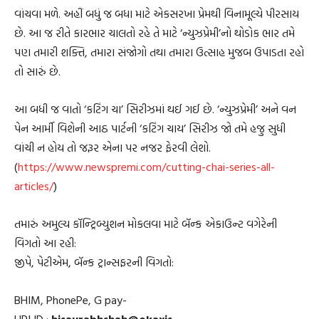
વાંચવા મળે. અહીં બધું જ બધા માટે એકસરખા પ્રેમથી વિનામૂલ્યે પીરસાય
છે. આ જ રીતે કારભાર ચાલતો રહે તે માટે ‘ન્યુઝપ્રેમી’નો થોડોક ભાર તમે
પણ તમારી શક્તિ, તમારા સંજોગો તથા તમારા ઉત્સાહ મુજબ ઉપાડતા રહો
તો સારું છે.
આ બધી જ વાતો ‘કટિંગ ચા’ સિરીઝમાં થઈ ગઈ છે. ‘ન્યુઝપ્રેમી’ અને વન
પેન આર્મી વિશેની આઠ પાર્ટની ‘કટિંગ ચાય’ સિરીઝ જો તમે હજુ સુધી
વાંચી ન હોય તો જરૂર એના પર નજર ફેરવી લેશો.
(
https://www.newspremi.com/cutting-chai-series-all-
articles/
)
તમારું અમુલ્ય કૉન્ટ્રિબ્યુશન મોકલવા માટે બૅન્ક એકાઉન્ટ વગેરેની
વિગતો આ રહી:
જીપે, પેટીએમ, બૅન્ક ટ્રાન્સફરની વિગતો:
BHIM, PhonePe, G pay-