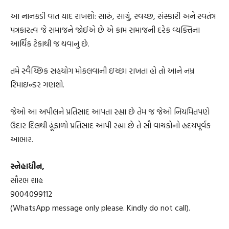
આ નાનકડી વાત યાદ રાખશો: સારું, સાચું, સ્વચ્છ, સંસ્કારી અને સ્વતંત્ર
પત્રકારત્વ જે સમાજને જોઈએ છે એ કામ સમાજની દરેક વ્યક્તિના
આર્થિક ટેકાથી જ થવાનું છે.
તમે સ્વૈચ્છિક સહયોગ મોકલવાની ઇચ્છા રાખતા હો તો આને નમ્ર
રિમાઇન્ડર ગણશો.
જેઓ આ અપીલને પ્રતિસાદ આપતા રહ્યા છે તેમ જ જેઓ નિયમિતપણે
ઉદાર દિલથી હૂંફાળો પ્રતિસાદ આપી રહ્યા છે તે સૌ વાચકોનો હ્રદયપૂર્વક
આભાર.
સ્નેહાધીન,
સૌરભ શાહ
9004099112
(WhatsApp message only please. Kindly do not call).