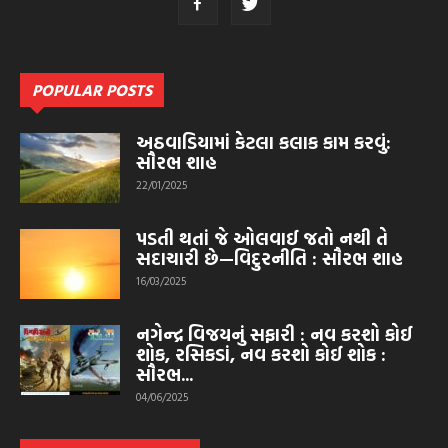
POPULAR POSTS
અઠવાડિયામાં કેટલા કલાક કામ કરવું:
સૌરભ શાહ
22/01/2025
પડતી થતાં જે ઓલવાઈ જતો નથી તે
સદાચારી છે—વિદુરનીતિ : સૌરભ શાહ
16/03/2025
નગેન્દ્ર વિજયનું સફારી : નવ કરશો કોઈ
શોક, રસિકડાં, નવ કરશો કોઈ શોક :
સૌરભ...
04/06/2025