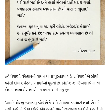
હવે મેઘાણી. ‘મિલાપની વાચન યાત્રા’ પુસ્તકમાં મહેન્દ્ર મેઘાણીએ સૌથી
પહેલો લેખ ઝવેરચંદ મેઘાણીનો મૂકયો છે. કોઈ ઝાઝી ટિપ્પણ વિના એ
દોઢ પાનાંના લેખના થોડાક ફકરા અહીં ટાંકું છું:
‘અમારે ચોખ્ખું જણાવવું જોઈએ કે અમે સેવાના ઝંડાધારી નથી, સેવકો
નથી. અમે તો બેઠા છીએ એક અમને ગમતો વ્યવસાય પકડીને. અમારે તો