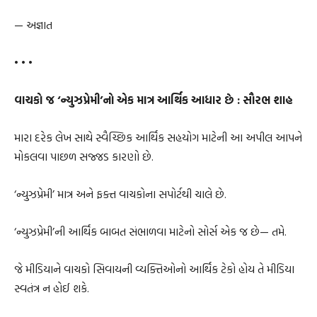
— અજ્ઞાત
• • •
વાચકો જ ‘ન્યુઝપ્રેમી’નો એક માત્ર આર્થિક આધાર છે : સૌરભ શાહ
મારા દરેક લેખ સાથે સ્વૈચ્છિક આર્થિક સહયોગ માટેની આ અપીલ આપને
મોકલવા પાછળ સજ્જડ કારણો છે.
‘ન્યુઝપ્રેમી’ માત્ર અને ફક્ત વાચકોના સપોર્ટથી ચાલે છે.
‘ન્યુઝપ્રેમી’ની આર્થિક બાબત સંભાળવા માટેનો સોર્સ એક જ છે— તમે.
જે મીડિયાને વાચકો સિવાયની વ્યક્તિઓનો આર્થિક ટેકો હોય તે મીડિયા
સ્વતંત્ર ન હોઈ શકે.