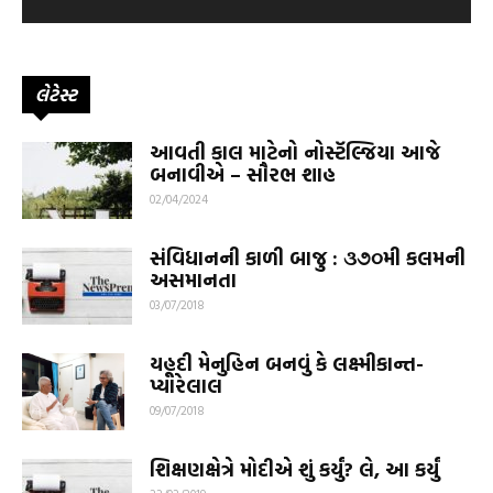
લેટેસ્ટ
આવતી કાલ માટેનો નોસ્ટૅલ્જિયા આજે
બનાવીએ – સૌરભ શાહ
02/04/2024
સંવિધાનની કાળી બાજુ : ૩૭૦મી કલમની
અસમાનતા
03/07/2018
યહૂદી મેનુહિન બનવું કે લક્ષ્મીકાન્ત-
પ્યારેલાલ
09/07/2018
શિક્ષણક્ષેત્રે મોદીએ શું કર્યું? લે, આ કર્યું