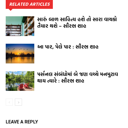
RELATED ARTICLES
સારું બાળ સાહિત્ય હશે તો સારા વાચકો
તૈયાર થશે – સૌરભ શાહ
આ પાર, પેલે પાર : સૌરભ શાહ
પર્સનલ સંબંધોમાં બે જણ વચ્ચે મનમુટાવ
થાય ત્યારે : સૌરભ શાહ
LEAVE A REPLY