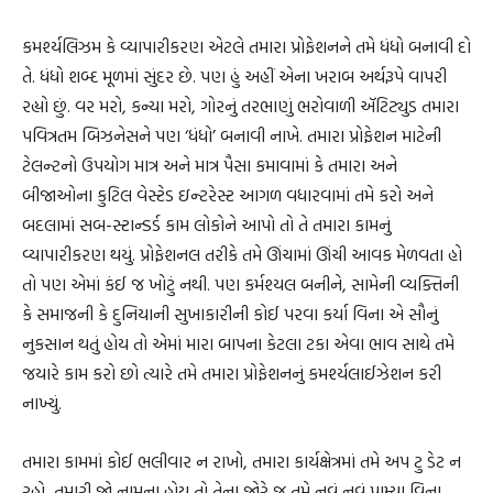
કમર્શ્યલિઝમ કે વ્યાપારીકરણ એટલે તમારા પ્રોફેશનને તમે ધંધો બનાવી દો
તે. ધંધો શબ્દ મૂળમાં સુંદર છે. પણ હું અહીં એના ખરાબ અર્થરૂપે વાપરી
રહ્યો છું. વર મરો, કન્યા મરો, ગોરનું તરભાણું ભરોવાળી ઍટિટ્યુડ તમારા
પવિત્રતમ બિઝનેસને પણ ‘ધંધો’ બનાવી નાખે. તમારા પ્રોફેશન માટેની
ટેલન્ટનો ઉપયોગ માત્ર અને માત્ર પૈસા કમાવામાં કે તમારા અને
બીજાઓના કુટિલ વેસ્ટેડ ઇન્ટરેસ્ટ આગળ વધારવામાં તમે કરો અને
બદલામાં સબ-સ્ટાન્ડર્ડ કામ લોકોને આપો તો તે તમારા કામનું
વ્યાપારીકરણ થયું. પ્રોફેશનલ તરીકે તમે ઊંચામાં ઊંચી આવક મેળવતા હો
તો પણ એમાં કંઈ જ ખોટું નથી. પણ કર્મશ્યલ બનીને, સામેની વ્યક્તિની
કે સમાજની કે દુનિયાની સુખાકારીની કોઈ પરવા કર્યા વિના એ સૌનું
નુકસાન થતું હોય તો એમાં મારા બાપના કેટલા ટકા એવા ભાવ સાથે તમે
જયારે કામ કરો છો ત્યારે તમે તમારા પ્રોફેશનનું કમર્શ્યલાઈઝેશન કરી
નાખ્યું.
તમારા કામમાં કોઈ ભલીવાર ન રાખો, તમારા કાર્યક્ષેત્રમાં તમે અપ ટુ ડેટ ન
રહો, તમારી જો નામના હોય તો તેના જોરે જ તમે નવું નવું પામ્યા વિના