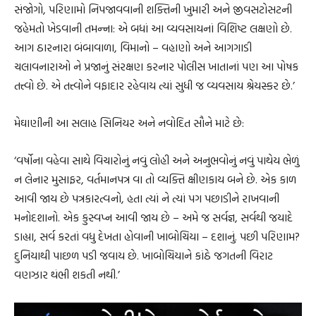
સંજોગો, પરિણામો નિપજાવવાની શક્તિની ખુમારી અને જીવસટોસટની
જહેમતો ખેડવાની તમન્ના: એ બધાં આ વ્યવસાયનાં વિશિષ્ટ લક્ષણો છે.
આગ ઠારનારા બંબાવાળા, વિમાનો – વહાણો અને આગગાડી
ચલાવનારાઓ ને પ્રજાનું સંરક્ષણ કરનાર પોલીસ ખાતાનાં પણ આ પોષક
તત્ત્વો છે. એ તત્ત્વોને વફાદાર રહેવાય ત્યાં સુધી જ વ્યવસાય શ્રેયસ્કર છે.’
મેઘાણીની આ સલાહ સિનિયર અને નવોદિત સૌને માટે છે:
‘વર્ષોના વહેવા સાથે વિચારોનું નવું લોહી અને અનુભવોનું નવું પાથેય ભેળું
ન લેનાર મુસાફર, વર્તમાનપત્ર વા તો વ્યક્તિ ક્ષીણકાય બને છે. એક કાળ
આવી જાય છે પત્રકારત્વનો, હતા ત્યાં ને ત્યાં પગ પછાડીને રાખવાની
મનોદશાનો. એક કુસ્વપ્ન આવી જાય છે – અમે જ સર્વજ્ઞ, સર્વથી જયાદે
ડાહ્યા, સર્વ કરતાં વધુ દેખતા હોવાની ખાબોચિયા – દશાનું. પછી પરિણામ?
દુનિયાથી પાછળ પડી જવાય છે. ખાબોચિયાને કાંઠે જગતની વિરાટ
વણઝાર થંભી શકતી નથી.’