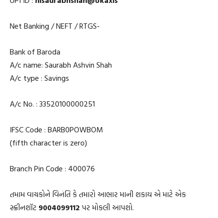
UPI ID :
hisaurabhshah@okaxis
Net Banking / NEFT / RTGS-
Bank of Baroda
A/c name: Saurabh Ashvin Shah
A/c type : Savings
A/c No. : 33520100000251
IFSC Code : BARB0POWBOM
(fifth character is zero)
Branch Pin Code : 400076
તમામ વાચકોને વિનંતિ કે તમારો આભાર માની શકાય એ માટે એક
સ્ક્રીનશૉટ
9004099112
પર મોકલી આપશો.