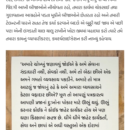
જિંદગી આખી બીજાઓને નીચોવતા રહો, તમારા કાર્યમાં ચોકસાઈ તથા
ગુણવત્તાના આગ્રહોને પડતા મૂકીને બીજાઓને છેતરતા રહો અને તમારી
ટેલન્ટની ધારને સતત તેજ કર્યા કરવાને બદલે એ બુઠ્ઠી થઈ જાય એ પછી
પણ એની લંગડાતી ચાલ ચાલુ રાખીને ખોટા ભ્રમમાં મહાલ્યા કરો ત્યારે તમે
તમારા કામનું વ્યાપારીકરણ, કમર્શ્યલાઈઝેશન કરી નાખ્યું કહેવાય.