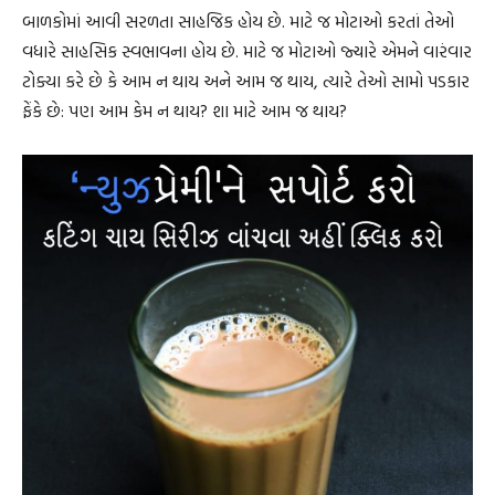
બાળકોમાં આવી સરળતા સાહજિક હોય છે. માટે જ મોટાઓ કરતાં તેઓ
વધારે સાહસિક સ્વભાવના હોય છે. માટે જ મોટાઓ જ્યારે એમને વારંવાર
ટોક્યા કરે છે કે આમ ન થાય અને આમ જ થાય, ત્યારે તેઓ સામો પડકાર
ફેંકે છે: પણ આમ કેમ ન થાય? શા માટે આમ જ થાય?