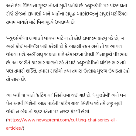
અને દેશ-વિદેશના ગુજરાતીઓ સુધી પહોંચે છે. ‘ન્યુઝપ્રેમી’ પર પોસ્ટ થતાં
રોજે રોજનાં લખાણો અને અહીંના સમૃદ્ધ આર્કાઇવ્ઝનું સંપૂર્ણ મટીરિયલ
તમામ વાચકો માટે વિનામૂલ્યે ઉપલબ્ધ છે.
‘ન્યુઝપ્રેમી’નાં લખાણો વાંચવા માટે ન તો કોઈ લવાજમ ભરવું પડે છે, ન
અહીં કોઈ મનીવૉલ ખડી કરેલી છે કે આટલી રકમ ભરો તો જ આગળ
વાંચવા મળે. અહીં બધું જ બધા માટે એકસરખા પ્રેમથી વિનામૂલ્યે પીરસાય
છે. આ જ રીતે કારભાર ચાલતો રહે તે માટે ‘ન્યુઝપ્રેમી’નો થોડોક ભાર તમે
પણ તમારી શક્તિ, તમારા સંજોગો તથા તમારા ઉત્સાહ મુજબ ઉપાડતા રહો
તો સારું છે.
આ બધી જ વાતો ‘કટિંગ ચા’ સિરીઝમાં થઈ ગઈ છે. ‘ન્યુઝપ્રેમી’ અને વન
પેન આર્મી વિશેની આઠ પાર્ટની ‘કટિંગ ચાય’ સિરીઝ જો તમે હજુ સુધી
વાંચી ન હોય તો જરૂર એના પર નજર ફેરવી લેશો.
(
https://www.newspremi.com/cutting-chai-series-all-
articles/
)