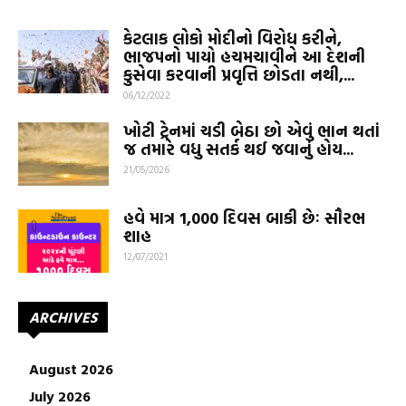
કેટલાક લોકો મોદીનો વિરોધ કરીને,
ભાજપનો પાયો હચમચાવીને આ દેશની
કુસેવા કરવાની પ્રવૃત્તિ છોડતા નથી,...
06/12/2022
ખોટી ટ્રેનમાં ચડી બેઠા છો એવું ભાન થતાં
જ તમારે વધુ સતર્ક થઈ જવાનું હોય...
21/05/2026
હવે માત્ર 1,000 દિવસ બાકી છેઃ સૌરભ
શાહ
12/07/2021
ARCHIVES
August 2026
July 2026