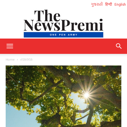
ગુજરાતી
हिन्दी
English
NewsPremi
Home
તડકભડક
Gujarati