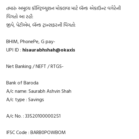
તમારું અમુલ્ય કૉન્ટ્રિબ્યુશન મોકલવા માટે બૅન્ક એકાઉન્ટ વગેરેની
વિગતો આ રહી:
જીપે, પેટીએમ, બૅન્ક ટ્રાન્સફરની વિગતો:
BHIM, PhonePe, G pay-
UPI ID :
hisaurabhshah@okaxis
Net Banking / NEFT / RTGS-
Bank of Baroda
A/c name: Saurabh Ashvin Shah
A/c type : Savings
A/c No. : 33520100000251
IFSC Code : BARB0POWBOM