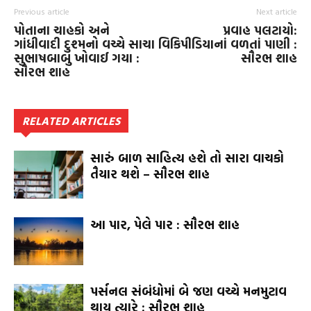
Previous article
Next article
પોતાના ચાહકો અને
પ્રવાહ પલટાયો:
ગાંધીવાદી દુશ્મનો વચ્ચે સાચા
વિકિપીડિયાનાં વળતાં પાણી :
સુભાષબાબુ ખોવાઈ ગયા :
સૌરભ શાહ
સૌરભ શાહ
RELATED ARTICLES
સારું બાળ સાહિત્ય હશે તો સારા વાચકો
તૈયાર થશે – સૌરભ શાહ
આ પાર, પેલે પાર : સૌરભ શાહ
પર્સનલ સંબંધોમાં બે જણ વચ્ચે મનમુટાવ
થાય ત્યારે : સૌરભ શાહ