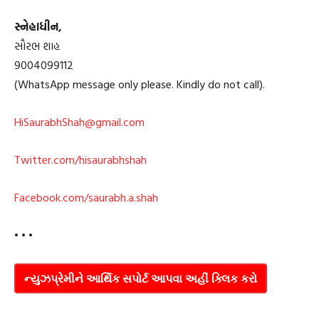
સ્નેહાધીન,
સૌરભ શાહ
9004099112
(WhatsApp message only please. Kindly do not call).
HiSaurabhShah@gmail.com
Twitter.com/hisaurabhshah
Facebook.com/saurabh.a.shah
• • •
ન્યુઝપ્રેમીને આર્થિક સપોર્ટ આપવા અહીં ક્લિક કરો