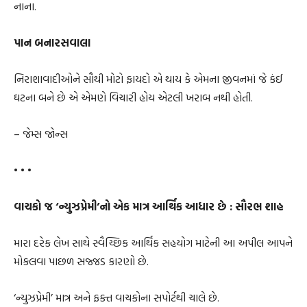
નાના.
પાન બનારસવાલા
નિરાશાવાદીઓને સૌથી મોટો ફાયદો એ થાય કે એમના જીવનમાં જે કંઈ
ઘટના બને છે એ એમણે વિચારી હોય એટલી ખરાબ નથી હોતી.
– જેમ્સ જોન્સ
• • •
વાચકો જ ‘ન્યુઝપ્રેમી’નો એક માત્ર આર્થિક આધાર છે : સૌરભ શાહ
મારા દરેક લેખ સાથે સ્વૈચ્છિક આર્થિક સહયોગ માટેની આ અપીલ આપને
મોકલવા પાછળ સજ્જડ કારણો છે.
‘ન્યુઝપ્રેમી’ માત્ર અને ફક્ત વાચકોના સપોર્ટથી ચાલે છે.