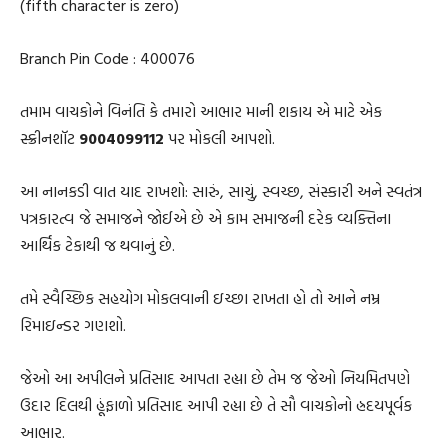
(fifth character is zero)
Branch Pin Code : 400076
તમામ વાચકોને વિનંતિ કે તમારો આભાર માની શકાય એ માટે એક
સ્ક્રીનશૉટ
9004099112
પર મોકલી આપશો.
આ નાનકડી વાત યાદ રાખશો: સારું, સાચું, સ્વચ્છ, સંસ્કારી અને સ્વતંત્ર
પત્રકારત્વ જે સમાજને જોઈએ છે એ કામ સમાજની દરેક વ્યક્તિના
આર્થિક ટેકાથી જ થવાનું છે.
તમે સ્વૈચ્છિક સહયોગ મોકલવાની ઇચ્છા રાખતા હો તો આને નમ્ર
રિમાઇન્ડર ગણશો.
જેઓ આ અપીલને પ્રતિસાદ આપતા રહ્યા છે તેમ જ જેઓ નિયમિતપણે
ઉદાર દિલથી હૂંફાળો પ્રતિસાદ આપી રહ્યા છે તે સૌ વાચકોનો હ્રદયપૂર્વક
આભાર.