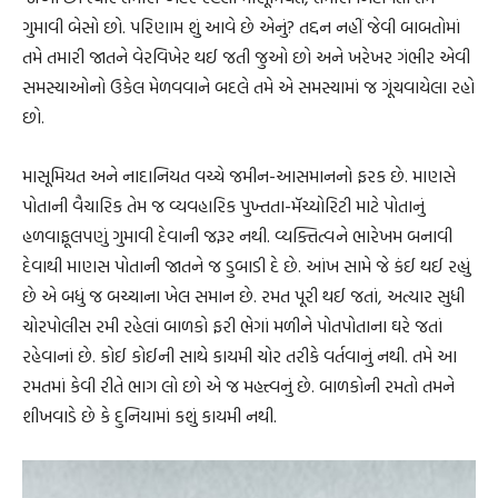
ગુમાવી બેસો છો. પરિણામ શું આવે છે એનું? તદ્દન નહીં જેવી બાબતોમાં
તમે તમારી જાતને વેરવિખેર થઈ જતી જુઓ છો અને ખરેખર ગંભીર એવી
સમસ્યાઓનો ઉકેલ મેળવવાને બદલે તમે એ સમસ્યામાં જ ગૂંચવાયેલા રહો
છો.
માસૂમિયત અને નાદાનિયત વચ્ચે જમીન-આસમાનનો ફરક છે. માણસે
પોતાની વૈચારિક તેમ જ વ્યવહારિક પુખ્તતા-મૅચ્યોરિટી માટે પોતાનું
હળવાફૂલપણું ગુમાવી દેવાની જરૂર નથી. વ્યક્તિત્વને ભારેખમ બનાવી
દેવાથી માણસ પોતાની જાતને જ ડુબાડી દે છે. આંખ સામે જે કંઈ થઈ રહ્યું
છે એ બધું જ બચ્ચાના ખેલ સમાન છે. રમત પૂરી થઈ જતાં, અત્યાર સુધી
ચોરપોલીસ રમી રહેલાં બાળકો ફરી ભેગાં મળીને પોતપોતાના ઘરે જતાં
રહેવાનાં છે. કોઈ કોઈની સાથે કાયમી ચોર તરીકે વર્તવાનું નથી. તમે આ
રમતમાં કેવી રીતે ભાગ લો છો એ જ મહત્ત્વનું છે. બાળકોની રમતો તમને
શીખવાડે છે કે દુનિયામાં કશું કાયમી નથી.