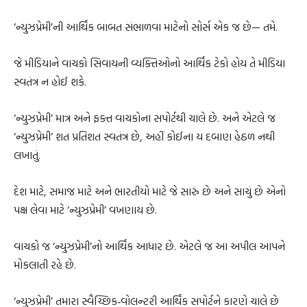
‘ન્યુઝપ્રેમી’ની આર્થિક બાબત સંભાળવા માટેનો સોર્સ એક જ છે— તમે.
જે મીડિયાને વાચકો સિવાયની વ્યક્તિઓનો આર્થિક ટેકો હોય તે મીડિયા
સ્વતંત્ર ન હોઈ શકે.
‘ન્યુઝપ્રેમી’ માત્ર અને ફક્ત વાચકોના સપોર્ટથી ચાલે છે. અને એટલે જ
‘ન્યુઝપ્રેમી’ શત પ્રતિશત સ્વતંત્ર છે, અહીં કોઈના ય દબાણ હેઠળ નથી
લખાતું.
દેશ માટે, સમાજ માટે અને ભારતીયો માટે જે સારું છે અને સાચું છે એનો
પક્ષ લેવા માટે ‘ન્યુઝપ્રેમી’ વખણાય છે.
વાચકો જ ‘ન્યુઝપ્રેમી’નો આર્થિક આધાર છે. એટલે જ આ અપીલ આપને
મોકલાતી રહે છે.
‘ન્યુઝપ્રેમી’ તમારા સ્વૈચ્છિક‐વોલન્ટરી આર્થિક સપોર્ટને કારણે ચાલે છે