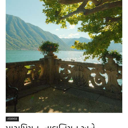
તડકભડક