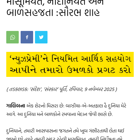
માસૂમિયત, નાદાનિયત અને
બાળસહજતા :સૌરભ શાહ
( તડકભડક: ‘સંદેશ’, ‘સંસ્કાર’ પૂર્તિ, રવિવાર, 9 નવેમ્બર 2025 )
ગાલિબના
એક શેરનો મિસરા છે: બાઝીચા-એ-અતફાલ હૈ દુનિયા મેરે
આગે. આ દુનિયા મને બાળકોને રમવાના મેદાન જેવી ભાસે છે.
દુનિયાને, તમારી આસપાસના જગતને તમે ખૂબ ગંભીરતાથી લેતા થઈ
જાઓ છો ત્યારે તમારી અંદર રહેલી માસૂમિયત, તમારી નિર્દોષતા તમે