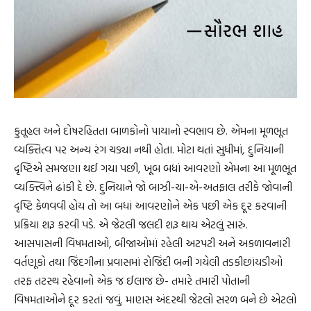
કુતૂહલ અને દોષરહિતતા બાળકોનો પાયાનો સ્વભાવ છે. એમના મૂળભૂત
વ્યક્તિત્વ પર અન્ય રંગ ચડ્યા નથી હોતા. મોટા થતાં સુધીમાં, દુનિયાની
દૃષ્ટિએ સમજણા થઈ ગયા પછી, ખૂબ બધાં આવરણો એમના આ મૂળભૂત
વ્યક્ત્વિને ઢાંકી દે છે. દુનિયાને જો બાઝી-ચા-એ-અતફાલ તરીકે જોવાની
દૃષ્ટિ કેળવવી હોય તો આ બધાં આવરણોને એક પછી એક દૂર કરવાની
પ્રક્રિયા શરૂ કરવી પડે. એ જેટલી જલદી શરૂ થાય એટલું સારું.
આસપાસની વિષમતાઓ, બીજાઓમાં રહેલી અટપટી અને અકળાવનારી
વર્તણૂકો તથા જિંદગીના પ્રવાસમાં રોજિંદી બની ગયેલી તડકીછાંયડીઓ
તરફ તટસ્થ રહેવાનો એક જ ઈલાજ છે- તમારે તમારી પોતાની
વિષમતાઓને દૂર કરતાં જવું. માણસ અંદરથી જેટલો સરળ બને છે એટલો