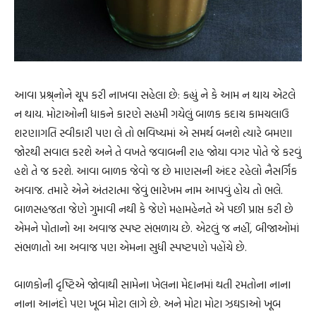
આવા પ્રશ્ર્નોને ચૂપ કરી નાખવા સહેલા છે: કહ્યું ને કે આમ ન થાય એટલે
ન થાય. મોટાઓની ધાકને કારણે સહમી ગયેલું બાળક કદાચ કામચલાઉ
શરણાગતિ સ્વીકારી પણ લે તો ભવિષ્યમાં એ સમર્થ બનશે ત્યારે બમણા
જોરથી સવાલ કરશે અને તે વખતે જવાબની રાહ જોયા વગર પોતે જે કરવું
હશે તે જ કરશે. આવા બાળક જેવો જ છે માણસની અંદર રહેલો નૈસર્ગિક
અવાજ. તમારે એને અંતરાત્મા જેવું ભારેખમ નામ આપવું હોય તો ભલે.
બાળસહજતા જેણે ગુમાવી નથી કે જેણે મહામહેનતે એ પછી પ્રાપ્ત કરી છે
એમને પોતાનો આ અવાજ સ્પષ્ટ સંભળાય છે. એટલું જ નહીં, બીજાઓમાં
સંભળાતો આ અવાજ પણ એમના સુધી સ્પષ્ટપણે પહોંચે છે.
બાળકોની દૃષ્ટિએ જોવાથી સામેના ખેલના મેદાનમાં થતી રમતોના નાના
નાના આનંદો પણ ખૂબ મોટા લાગે છે. અને મોટા મોટા ઝઘડાઓ ખૂબ