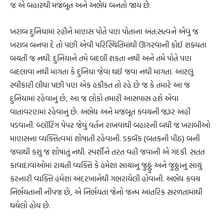
જ એ બહારથી મજબૂત અને અભેદ્ય બનતો જાય છે.
ખરાબ દુનિયામાં રહીને માણસ પોતે પણ પોતાના અંત:સત્વને એવું જ
ખરાબ બનવા દે તો પછી એવી પરિસ્થિતિમાંથી ઊગરવાની કોઈ શક્યતા
બચતી જ નથી. દુનિયાને તમે બદલી શકતા નથી અને તમે પોતે પણ
બદલાવા નથી માગતા કે દુનિયા જેવા થઈ જવા નથી માગતા. આટલું
સ્વીકારી લીધા પછી પણ એક હકીકત તો રહે છે જ કે તમારે આ જ
દુનિયામાં રહેવાનું છે, આ જ લોકો તમારી આસપાસ હશે એવા
વાતાવરણમાં રહેવાનું છે. અભેદ્ય અને મજબૂત કવચની જરૂર અહીં
પડવાની. બ્લૉટિંગ પેપર જેવું વર્તન રાખવાથી બહારની બધી જ ખરાબીઓ
માણસના વ્યક્તિત્વમાં શોષાતી રહેવાની. ડકબૅક (બતકની પીઠ) બની
જવાથી કશું જ શોષાતું નથી. સ્પર્શીને તરત વહી જવાની એ ગંદકી. સતત
કાવાદાવાઓમાં રાચતી વ્યક્તિ કે હંમેશાં સાચાનું જુઠ્ઠું અને જુઠ્ઠાનું સાચું
કરનારી વ્યક્તિ હંમેશાં અંદરખાનેથી ગભરાયેલી હોવાની. અભેદ્ય કવચ
નિર્ભયતાની નીપજ છે, એ નિર્ભયતા જેનો જન્મ આંતરિક સરળતામાંથી
થયેલો હોય છે.