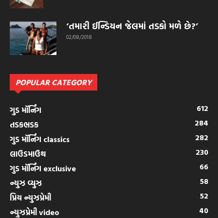
‘તમારી ઈન્ડિયન જેલમાં તડકો મળે છે?’
02/08/2018
POPULAR CATEGORY
612
ગુડ મૉર્નિંગ
284
તડકભડક
282
ગુડ મૉર્નિંગ classics
230
લાઉડમાઉથ
66
ગુડ મૉર્નિંગ exclusive
58
ન્યુઝ વ્યુઝ
52
પ્રિય ન્યુઝપ્રેમી
40
ન્યુઝપ્રેમી video