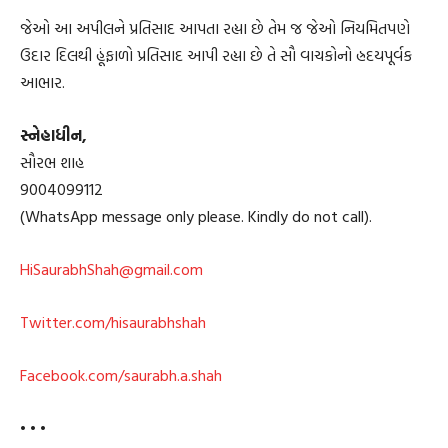
જેઓ આ અપીલને પ્રતિસાદ આપતા રહ્યા છે તેમ જ જેઓ નિયમિતપણે
ઉદાર દિલથી હૂંફાળો પ્રતિસાદ આપી રહ્યા છે તે સૌ વાચકોનો હ્રદયપૂર્વક
આભાર.
સ્નેહાધીન,
સૌરભ શાહ
9004099112
(WhatsApp message only please. Kindly do not call).
HiSaurabhShah@gmail.com
Twitter.com/hisaurabhshah
Facebook.com/saurabh.a.shah
• • •