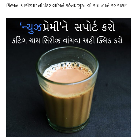
ફિલ્મના પાકીટમારનો પંદર બૉસને કહેતોઃ ‘ગુરુ, વો કામ હમને કર ડાલા!’