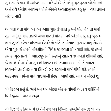
ગુરુ તરીકે પાંચમી વ્યક્તિ મારા માટે એ છે જેમને હું યુગપુરુષ કહેતો હતો
અને હવે એથીય આગળ વધીને એમને અવતારપુરુષ કહું છું— વડા પ્રધાન
નરેન્દ્ર મોદી.
આ ત્રણ વત્તા પાંચ બરાબર આઠ ગુરુ ઉપરાંત હું મને પોતાને પણ મારો
ગુરુ માનું છું. ભક્તકવિ અખા ભગતે પાંચસો વર્ષ પહેલાં કહ્યું હતું ‘ગુરુ થા
તારો તું જ’. દરેક વ્યક્તિએ છેવટે તો પોતે જ પોતાના ગુરુ થવાનું હોય છે –
એવા ગુરુ જે તમને નીરક્ષીરનો વિવેક જાળવતાં શીખવાડી શકે, જે તમને
તમારા ગુરુ પ્રત્યેની આદરપૂર્વકની શ્રદ્ધાનું સાતત્ય જાળવતાં શીખવી શકે,
જે તમને એવા એવા ગુરુની નિકટ લઈ જવામાં મદદ કરે જે તમારા
જીવનને ઉત્તરોત્તર નવાં શિખરો સર કરવાનો માર્ગ ચીંધી શકે, તમને
મક્કમપણે ધર્મના માર્ગે ચાલવાની પ્રેરણા આપી શકે. આ ધર્મ એટલે શું?
ગાંધીજીએ કહ્યું કે, ‘મારે મન ધર્મ એટલે એક સર્વોપરી અદ્રશ્ય શક્તિને
વિશે જીવતી અચળ શ્રદ્ધા.’
ગાંધીજી જે કહેવા માગે છે તેને હજુ વધુ સિમ્પલ શબ્દોમાં સમજીએ. મારા