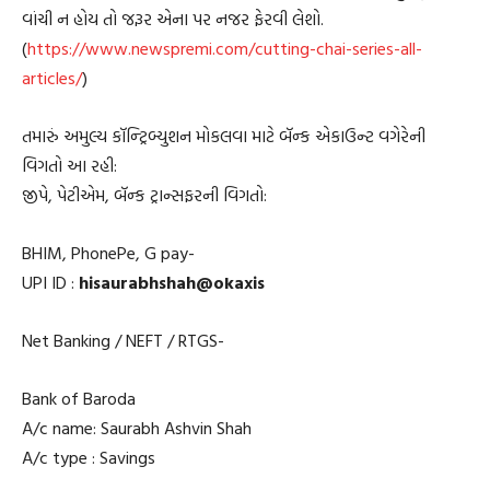
વાંચી ન હોય તો જરૂર એના પર નજર ફેરવી લેશો.
(
https://www.newspremi.com/cutting-chai-series-all-
articles/
)
તમારું અમુલ્ય કૉન્ટ્રિબ્યુશન મોકલવા માટે બૅન્ક એકાઉન્ટ વગેરેની
વિગતો આ રહી:
જીપે, પેટીએમ, બૅન્ક ટ્રાન્સફરની વિગતો:
BHIM, PhonePe, G pay-
UPI ID :
hisaurabhshah@okaxis
Net Banking / NEFT / RTGS-
Bank of Baroda
A/c name: Saurabh Ashvin Shah
A/c type : Savings