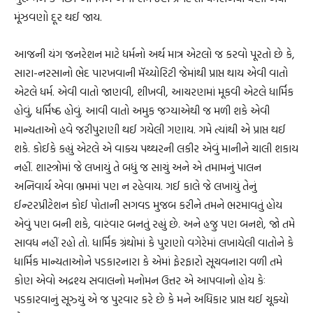
મૂંઝવણો દૂર થઈ જાય.
આજની યંગ જનરેશન માટે ધર્મનો અર્થ માત્ર એટલો જ કરવો પૂરતો છે કે,
સારા-નરસાનો ભેદ પારખવાની મૅચ્યોરિટી જેમાંથી પ્રાપ્ત થાય એવી વાતો
એટલે ધર્મ. એવી વાતો જાણવી, શીખવી, આચરણમાં મૂકવી એટલે ધાર્મિક
હોવું, ધર્મિષ્ઠ હોવું. આવી વાતો અમુક જગ્યાએથી જ મળી શકે એવી
માન્યતાઓ હવે જરીપુરાણી થઈ ગયેલી ગણાય. ગમે ત્યાંથી એ પ્રાપ્ત થઈ
શકે. કોઈકે કહ્યું એટલે એ વાક્ય પથ્થરની લકીર એવું માનીને ચાલી શકાય
નહીં. શાસ્ત્રોમાં જે લખાયું તે બધું જ સાચું અને એ તમામનું પાલન
અનિવાર્ય એવા ભ્રમમાં પણ ન રહેવાય. ગઈ કાલે જે લખાયું તેનું
ઈન્ટરપ્રીટેશન કોઈ પોતાની સગવડ મુજબ કરીને તમને ભરમાવતું હોય
એવું પણ બની શકે, વારંવાર બનતું રહ્યું છે. અને હજુ પણ બનશે, જો તમે
સાવધ નહીં રહો તો. ધાર્મિક ગ્રંથોમાં કે પુરાણો વગેરેમાં લખાયેલી વાતોને કે
ધાર્મિક માન્યતાઓને પડકારનારા કે એમાં ફેરફારો સૂચવનારા વળી તમે
કોણ એવો અદ્રશ્ય સવાલનો મનોમન ઉત્તર એ આપવાનો હોય કેઃ
પડકારવાનું સૂઝ્યું એ જ પુરવાર કરે છે કે મને અધિકાર પ્રાપ્ત થઈ ચૂક્યો