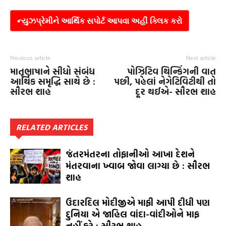
ન્યુઝપ્રેમીને આર્થિક સપોર્ટ આપવા અહીં ક્લિક કરો
Previous article
Next article
માતૃભાષાને સીધો સંબંધ
પોઝિટિવ થિન્કિંગની વાત
આર્થિક સમૃદ્ધિ સાથે છે :
પછી, પહેલાં નેગેટિવિટીથી તો
સૌરભ શાહ
દૂર થઈએ- સૌરભ શાહ
RELATED ARTICLES
જંતરમંતરના તોફાનીઓ આખા દેશને
મંતરવાના ખ્વાબ જોવા લાગ્યા છે : સૌરભ
શાહ
ઉદારદિલ મોદીજીએ માફી આપી દીધી પણ
દુનિયા એ જાહિલ વાંદા-વાંદીઓને માફ
નહીં કરે : સૌરભ શાહ