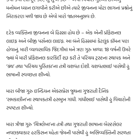
મનોમન ધ્યાન લગાવીને કરીએ છીએ ત્યારે જીવનના મોટા ભાગનાં પ્રશ્નોનું
નિરાકરણ મળી જાય છે એવો મારો જાતઅનુભવ છે.
દરેક વ્યક્તિના જીવનના બે હિસ્સા હોય છે – એક એની પ્રૉફેશનલ
લાઇફ અને બીજી પર્સનલ લાઇફ. આ બંને હિસ્સામાં કેટલુંક કૉમન પણ
હોવાનું. મારી વ્યાવસાયિક જિંદગીમાં મને ત્રણ ગુરુ મળ્યા. 18 વર્ષની ઉંમરે
જ્યાં મેં મારી પ્રૉફેશનલ કારકિર્દી શરૂ કરી તે પરિચય ટ્રસ્ટના સ્થાપક અને
‘ગ્રંથ’ તથા ‘પરિચય પુસ્તિકા’ના તંત્રી યશવંત દોશી. યશવંતભાઈ પાસેથી હું
ભાષાની સ્વચ્છતા શીખ્યો.
મારા બીજા ગુરુ ઇન્ડિયન એક્સપ્રેસ જૂથના ગુજરાતી દૈનિક
‘સમકાલીન’ના સ્થાપકતંત્રી હસમુખ ગાંધી. ગાંધીભાઈ પાસેથી હું વિચારોની
સ્પષ્ટતા શીખ્યો.
મારા ત્રીજા ગુરુ ‘ચિત્રલેખા’ના તંત્રી તથા ગુજરાતી ભાષાના બેસ્ટસેલર
નવલકથાકાર હરકિસન મહેતા જેમની પાસેથી હું અભિવ્યક્તિની સરળતા