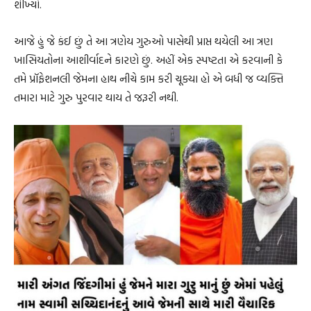
શીખ્યો.
આજે હું જે કંઈ છું તે આ ત્રણેય ગુરુઓ પાસેથી પ્રાપ્ત થયેલી આ ત્રણ
ખાસિયતોના આશીર્વાદને કારણે છું. અહીં એક સ્પષ્ટતા એ કરવાની કે
તમે પ્રૉફેશનલી જેમના હાથ નીચે કામ કરી ચૂક્યા હો એ બધી જ વ્યક્તિ
તમારા માટે ગુરુ પુરવાર થાય તે જરૂરી નથી.