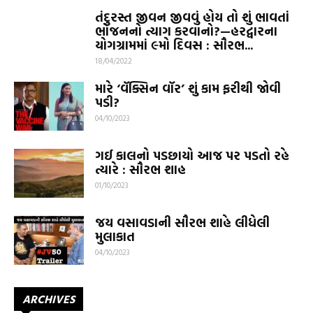
તંદુરસ્ત જીવન જીવવું હોય તો શું ભાવતાં
ભોજનનો ત્યાગ કરવાનો?—હરદ્વારના
યોગગ્રામમાં ૯મો દિવસ : સૌરભ...
18/04/2022
મારે ‘વૅક્સિન વૉર’ શું કામ ફરીથી જોવી
પડી?
04/10/2023
ગઈ કાલનો પડછાયો આજ પર પડતો રહે
ત્યારે : સૌરભ શાહ
01/10/2023
જય વસાવડાની સૌરભ શાહે લીધેલી
મુલાકાત
04/10/2023
ARCHIVES