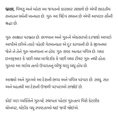
બ્રહ્મા,
વિષ્ણુ અને મહેશ આ જગતનો કારભાર સંભાળે છે એવી ભારતીય
સનાતન ધર્મની માન્યતા છે. ગુરુ આ ત્રિદેવ સમાન છે એવી આપણા સૌની
શ્રદ્ધા છે.
ગુરુ સાક્ષાત પરબ્રહ્મ છે. ભગવાન અને ગુરુને એકસરખો દરજ્જો આપણે
આપીએ છીએ ત્યારે પહેલી ગેરમાન્યતા એ દૂર કરવાની છે કે જીવનમાં
જેને ને તેને ગુરુ માનવાના ન હોય. ગુરુ શબ્દ અત્યંત પવિત્ર છે. બધા
ઇન્સ્ટ્રક્ટર કે પછી બધા માર્ગદર્શક કે પછી બધા ટીચર ગુરુ નથી હોતા.
ગુરુમાં આ ત્રણેય તત્ત્વો ઉપરાંતનું બીજું ઘણું બધું હોય છે.
આશ્રમો અને ગુરુઓ આ દેશની ભવ્ય અને પવિત્ર પરંપરા છે. સાધુ, સંત
અને મહંતથી આ દેશની ઉજળી પરંપરાઓ સર્જાઈ છે.
કોઈ પણ વ્યક્તિને ગુરુપદે સ્થાપતાં પહેલાં ગુરુતત્ત્વ વિશે કેટલીક
ચોખવટ, થોડીક વધુ સ્પષ્ટતાઓ થઈ જવી જોઈએ.