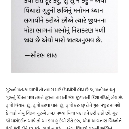
ગુરુની પ્રત્યક્ષ વાણી તો તમારા માટે ઉપયોગી હોય છે જ, મનોમન થતું
ગુરુનું ચિંતન પણ તમને ધ્રુવના તારાની જેમ જીવનની દિશા ચીંધતું હોય છે.
હું જે વિચારું છું, હું જે કરવા ધારું છું, હું જે કરું છું તેને ગુરુ મંજૂર રાખશે
કે નહીં એવું ચિંતન ગુરુને રૂબરૂ મળ્યા વિના પણ તમે કરી શકો છો. ગુરુ
જો માર્ગદર્શન આપે તો આ કામ હું કેવી રીતે કરું, એમાં આવનારાં વિઘ્નોને
કેવી કેવી રીતે દૂર કરું, શું શું ન કરું – એવા વિચારો ગુરુની છબિનું