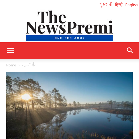
ગુજરાતી
हिन्दी
English
NewsPremi
Home
ગુડ મૉર્નિંગ
Gujarati