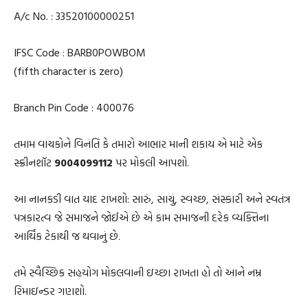
A/c No. : 33520100000251
IFSC Code : BARB0POWBOM
(fifth character is zero)
Branch Pin Code : 400076
તમામ વાચકોને વિનંતિ કે તમારો આભાર માની શકાય એ માટે એક
સ્ક્રીનશૉટ
9004099112
પર મોકલી આપશો.
આ નાનકડી વાત યાદ રાખશો: સારું, સાચું, સ્વચ્છ, સંસ્કારી અને સ્વતંત્ર
પત્રકારત્વ જે સમાજને જોઈએ છે એ કામ સમાજની દરેક વ્યક્તિના
આર્થિક ટેકાથી જ થવાનું છે.
તમે સ્વૈચ્છિક સહયોગ મોકલવાની ઇચ્છા રાખતા હો તો આને નમ્ર
રિમાઇન્ડર ગણશો.