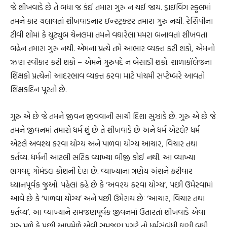
જે શીખવાડે છે તે બધા જ કંઈ તમારા ગુરુ ન થઈ જાય. ડ્રાઇવિંગ સ્કૂલમાં
તમને કાર ચલાવતાં શીખવાડનાર ઇન્સ્ટ્રક્ટર તમારા ગુરુ નથી. રેસિપીના
ટીવી શોમાં કે યુટ્યુબ ચેનલમાં તમને વઘારેલા મમરા બનાવતાં શીખવતાં
બહેન તમારા ગુરુ નથી. એમના પ્રત્યે તમે આભાર વ્યક્ત કરી શકો, એમનો
ઋણ સ્વીકાર કરી શકો – એમને ગુરુપદે ન બેસાડી શકો. શાળાકૉલેજના
શિક્ષકો પ્રત્યેનો આદરભાવ વ્યક્ત કરવા માટે પાંચમી સપ્ટેમ્બરે આવતો
શિક્ષકદિન પૂરતો છે.
ગુરુ એ છે જે તમને જીવન જીવવાની સાચી દિશા સુઝાડે છે. ગુરુ એ છે જે
તમને જીવનમાં તમારો ધર્મ શું છે તે શીખવાડે છે અને ધર્મ એટલે? ધર્મ
એટલે અવશ્ય કરવા યોગ્ય અને પાળવા યોગ્ય આચાર, વિચાર તથા
કર્તવ્ય. ધર્મની આટલી સટિક વ્યાખ્યા બીજી કોઈ નથી. આ વ્યાખ્યા
ભગવદ્ ગોમંડલ કોશની દેણ છે. વ્યાખ્યાના ત્રણેય અંશને ફરીવાર
ધ્યાનપૂર્વક જુઓ. પહેલાં કહે છે કે ‘અવશ્ય કરવા યોગ્ય’, પછી ઉમેરવામાં
આવે છે કે ‘પાળવા યોગ્ય’ અને પછી ઉમેરાય છેઃ ‘આચાર, વિચાર તથા
કર્તવ્ય’. આ વ્યાખ્યાને સમજણપૂર્વક જીવનમાં ઉતારતાં શીખવાડે એવા
ગુરુ મળે કે પછી આપમેળે એવી સમજણ પ્રગટે તો ધર્મસંબંધી ઘણી બધી