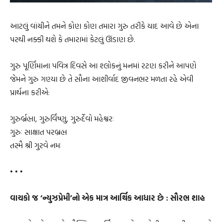
આટલું વાંચીને તમને કોણ કોણ તમારા ગુરુ તરીકે યાદ આવે છે એના
પરથી નક્કી થશે કે તમારામાં કેટલું ઊંડાણ છે.
ગુરુ પૂર્ણિમાના પવિત્ર દિવસે આ શ્લોકનું મનમાં રટણ કરીને આપણે
જેમને ગુરુ ગણ્યા છે તે સૌના આશીર્વાદ જીવનભર મળતા રહે એવી
પ્રાર્થના કરીએ:
ગુરુર્બ્રહ્મા, ગુરુર્વિષ્ણુ, ગુરુર્દેવો મહેશ્વરઃ
ગુરુઃ સાક્ષાત પરબ્રહ્મ
તસ્મૈ શ્રી ગુરવે નમઃ
• • •
વાચકો જ ‘ન્યુઝપ્રેમી’નો એક માત્ર આર્થિક આધાર છે : સૌરભ શાહ