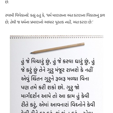
છે.
સ્વામી વિવેકાનંદે કહ્યું હતું કે, ‘ધર્મ માણસના અંતઃકરણના વિકાસનું ફળ
છે; તેથી જ ધર્મના પ્રમાણનો આધાર પુસ્તક નહીં, અંતઃકરણ છે.’