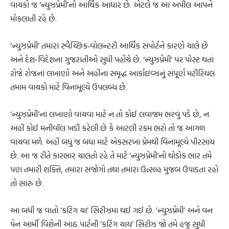
વાચકો જ ‘ન્યુઝપ્રેમી’નો આર્થિક આધાર છે. એટલે જ આ અપીલ આપને
મોકલાતી રહે છે.
‘ન્યુઝપ્રેમી’ તમારા સ્વૈચ્છિક‐વોલન્ટરી આર્થિક સપોર્ટને કારણે ચાલે છે
અને દેશ-વિદેશના ગુજરાતીઓ સુધી પહોંચે છે. ‘ન્યુઝપ્રેમી’ પર પોસ્ટ થતાં
રોજે રોજનાં લખાણો અને અહીંના સમૃદ્ધ આર્કાઇવ્ઝનું સંપૂર્ણ મટીરિયલ
તમામ વાચકો માટે વિનામૂલ્યે ઉપલબ્ધ છે.
‘ન્યુઝપ્રેમી’નાં લખાણો વાંચવા માટે ન તો કોઈ લવાજમ ભરવું પડે છે, ન
અહીં કોઈ મનીવૉલ ખડી કરેલી છે કે આટલી રકમ ભરો તો જ આગળ
વાંચવા મળે. અહીં બધું જ બધા માટે એકસરખા પ્રેમથી વિનામૂલ્યે પીરસાય
છે. આ જ રીતે કારભાર ચાલતો રહે તે માટે ‘ન્યુઝપ્રેમી’નો થોડોક ભાર તમે
પણ તમારી શક્તિ, તમારા સંજોગો તથા તમારા ઉત્સાહ મુજબ ઉપાડતા રહો
તો સારું છે.
આ બધી જ વાતો ‘કટિંગ ચા’ સિરીઝમાં થઈ ગઈ છે. ‘ન્યુઝપ્રેમી’ અને વન
પેન આર્મી વિશેની આઠ પાર્ટની ‘કટિંગ ચાય’ સિરીઝ જો તમે હજુ સુધી