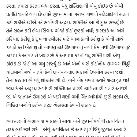
કરતાં, તમારા કરતાં, બધા કરતાં, વધુ શક્તિશાળી એવું કોઈક છે એવી
પ્રતીતિ જ્યારે થાય છે ત્યારે જીવનમાંના ખરાબ ગાળાને સહેલાઈથી સહન
કરી શકીએ છીએ. એ સર્વોપરી અદ્રશ્ય શક્તિએ આ જે દુઃખ સર્જ્યું છે
તેને સહન કરી લેવા સિવાય બીજો કોઈ છૂટકો નથી; કારણકે આ અંગે
ફરિયાદ કરીશું કે દુઃખના સ્વીકાર માટે આનાકાની કરીશું કે એની સાથે
ઝઘડો કરી બેસીશું તો આપણું કંઈ ઊપજવાનું નથી. કેમ નથી ઊપજવાનું?
કારણ કે આપણને ખબર છે કે આપણા કરતાં વધુ શક્તિશાળી એવું
કોઈક છે જેણે આ બધું સર્જ્યું છે અને એની પાસે કોઈનીય લાગવગ ચિઠ્ઠી
ચાલવાની નથી – તમે જેની લાગવગ-ભલામણનો ઉપયોગ કરવા જશો
તેના કરતાંય એ વધુ શક્તિશાળી છે. અને એક વખત જ્યારે શ્રદ્ધા દૃઢ થઈ
જાય કે એ અદૃશ્ય સર્વોપરી શક્તિમાન ધારશે ત્યારે તમારી વહારે આવશે
જ, એ જ તમને ઉગારશે એ પછી ઘણી બધી ચિંતાઓમાંથી છૂટી શકાય છે,
નિશ્ચિંત બનીને કર્તવ્ય તરફ એકાગ્રતા કેળવી શકાય છે.
અંધશ્રદ્ધાનો અભાવ જ માણસને સાચા અને જીવનોપયોગી તત્ત્વચિંતન
તરફ લઈ જઈ શકે – એવું તત્ત્વચિંતન જે આપણું રોજિંદુ જીવન અત્યારે