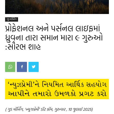
ગુડ મૉર્નિંગ
પ્રોફેશનલ અને પર્સનલ લાઇફમાં
ધ્રુવના તારા સમાન મારા ૯ ગુરુઓ
:સૌરભ શાહ
( ગુડ મૉર્નિંગ, ‘ન્યુઝપ્રેમી’ ડૉટ કૉમ, ગુરુવાર , 10 જુલાઈ 2025)