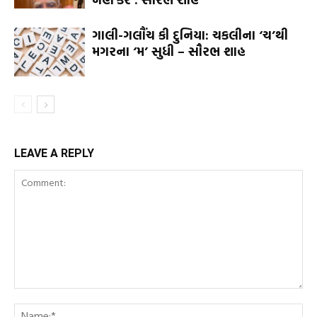
ગાલી-ગલૌંચ કી દુનિયા: ચકલીના ‘ચ’થી
મગરના ‘મ’ સુધી – સૌરભ શાહ
LEAVE A REPLY