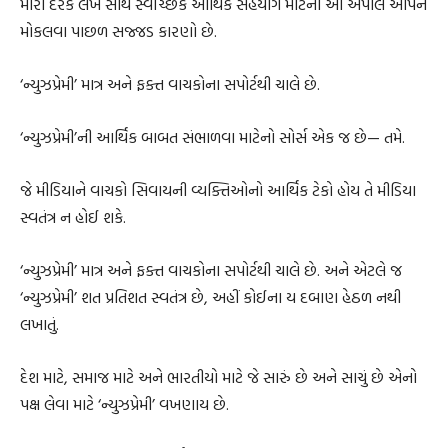
મારા દરેક લેખ સાથે સ્વૈચ્છિક આર્થિક સહયોગ માટેની આ અપીલ આપને
મોકલવા પાછળ સજ્જડ કારણો છે.
‘ન્યુઝપ્રેમી’ માત્ર અને ફક્ત વાચકોના સપોર્ટથી ચાલે છે.
‘ન્યુઝપ્રેમી’ની આર્થિક બાબત સંભાળવા માટેનો સોર્સ એક જ છે— તમે.
જે મીડિયાને વાચકો સિવાયની વ્યક્તિઓનો આર્થિક ટેકો હોય તે મીડિયા
સ્વતંત્ર ન હોઈ શકે.
‘ન્યુઝપ્રેમી’ માત્ર અને ફક્ત વાચકોના સપોર્ટથી ચાલે છે. અને એટલે જ
‘ન્યુઝપ્રેમી’ શત પ્રતિશત સ્વતંત્ર છે, અહીં કોઈના ય દબાણ હેઠળ નથી
લખાતું.
દેશ માટે, સમાજ માટે અને ભારતીયો માટે જે સારું છે અને સાચું છે એનો
પક્ષ લેવા માટે ‘ન્યુઝપ્રેમી’ વખણાય છે.