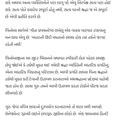
શકે અથવા અન્ય વ્યક્તિઓને પણ લાગુ પડે એવું નિરપેક્ષ સત્ય પણ હોઈ
શકે. સત્ય પોતે ક્યારેય સંપૂર્ણ હોતું નથી, સત્ય પરની શ્રદ્ધા જ એ સંપૂર્ણ
છે એવી પ્રતીતિ કરાવે છે.
વિનોબા ભાવેએ ‘ગીતા પ્રવચનો’માં લખેલું એક વાક્ય વારંવાર ટાંકવાનું
મન થાય એવું છેઃ ‘અંતરની ઊંડી મમતાનો સંબંધ હોય ત્યાં તર્કને જગ્યા
રહેતી નથી.’
વિનોબાજીના આ સુંદર વિધાનને યથાવત સ્વીકારી લેતાં પહેલાં સમજી
લેવું જોઈએ કે તર્કથી મુક્ત થઈ ગયેલી શ્રદ્ધા વ્યક્તિની આંતરિક પ્રગતિનું,
એના આંતરિક વિકાસનું પરિણામ છે; આવી પ્રગતિ સાધ્યા વિના શ્રદ્ધાને
તર્કથી મુક્ત કરી દેવાની ઉતાવળ કરનારાઓ અંધશ્રદ્ધાના પ્રદેશમાં પહોંચી
જતા હોય છે. સાચા ગુરુ તમને આવી ઉતાવળ કરતાં રોકીને ધીરજ ધરતાં
શીખવાડે છે.
ગુરુ જેવા પવિત્ર શબ્દનો દુરૂપયોગ કરનારાઓ તો ઘણા મળી આવશે.
મૅનેજમેન્ટ ગુરુથી લઈને લવગુરુ સુધીના લોકો છે. એક જમાનામાં હિન્દી