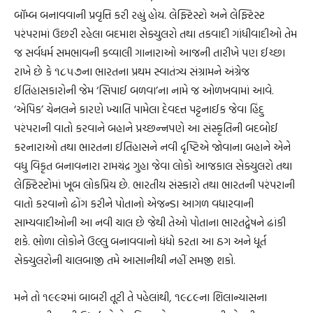
બૉમ્બ બનાવવાની પ્રવૃત્તિ કરી રહ્યું હોય. લેફ્ટિસ્ટો અને લેફ્ટિસ્ટ
પરંપરામાં ઉછરી રહેલા બદમાશ સેક્યુલરો તથા તકવાદી ગાંધીવાદીઓ તેમ
જ સર્વધર્મ સમભાવની કવ્વાલી ગાનારાઓ આજની તારીખે પણ ઈચ્છા
રાખે છે કે ૧૮૫૭ના ભારતના પ્રથમ સ્વાતંત્ર્ય સંગ્રામને અંગ્રેજ
ઈતિહાસકારોની જેમ ‘સિપાઈ બળવા’ના નામે જ ઓળખવામાં આવે.
‘એપિક’ ચેનલને કારણે ખ્યાતિ પામેલા દેવદત્ત પટ્ટનાઈક જેવા હિંદુ
પરંપરાની વાતો કરવાને બહાને પ્રચ્છન્નપણે આ સંસ્કૃતિની બદબોઈ
કરનારાઓ તથા ભારતના ઈતિહાસને નવી દૃષ્ટિએ જોવાના બહાને એને
વધુ વિકૃત બનાવનારા રામચંદ્ર ગુહા જેવા લોકો આજકાલ સેક્યુલરો તથા
લેફ્ટિસ્ટોમાં ખૂબ લોકપ્રિય છે. ભારતીય સંસ્કારો તથા ભારતની પરંપરાની
વાતો કરવાનો ઢોંગ કરીને પોતાનો એજન્ડા આગળ વધારવાની
સામ્યવાદીઓની આ નવી ચાલ છે જેથી તેઓ પોતાના ભારતદ્વેષને ઢાંકી
શકે. ભોળા લોકોને ઉલ્લુ બનાવવાનો ધંધો કરતા આ ઠગ અને ધૂર્ત
સેક્યુલરોની ચાલબાજી તમે આસાનીથી નહીં સમજી શકો.
મને તો ૧૯૯૨માં બાબરી તૂટી તે પહેલાંથી, ૧૯૮૯ના શિલાન્યાસના