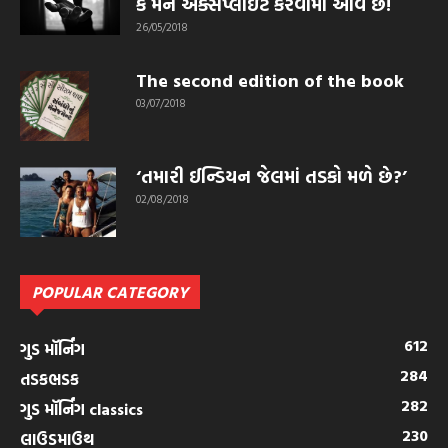
કે મને એક્સપ્લોઇટ કરવામાં આવે છે!
26/05/2018
The second edition of the book
03/07/2018
‘તમારી ઈન્ડિયન જેલમાં તડકો મળે છે?’
02/08/2018
POPULAR CATEGORY
612
ગુડ મૉર્નિંગ
284
તડકભડક
282
ગુડ મૉર્નિંગ classics
230
લાઉડમાઉથ