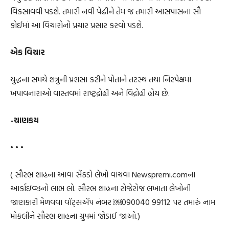
વિકસાવવી પડશે. તમારી નવી પેઢીને તેમ જ તમારી આસપાસના સૌ
કોઈમાં આ વિચારોનો પ્રચાર પ્રસાર કરવો પડશે.
એક વિચાર
યુદ્ધના સમયે શત્રુની પ્રશંસા કરીને પોતાને તટસ્થ તથા નિરપેક્ષમાં
ખપાવનારાઓ વાસ્તવમાં રાષ્ટ્રદ્રોહી અને વિદ્રોહી હોય છે.
-ચાણકય
• • •
( સૌરભ શાહના આવા સેંકડો લેખો વાંચવા Newspremi.comના
આર્કાઇવ્ઝનો લાભ લો. સૌરભ શાહના રોજેરોજ લખાતા લેખોની
જાણકારી મેળવવા વૉટ્સઍપ નંબર ￼⁨090040 99112⁩ પર તમારું નામ
મોકલીને સૌરભ શાહના ગ્રુપમાં જોડાઈ જાઓ.)