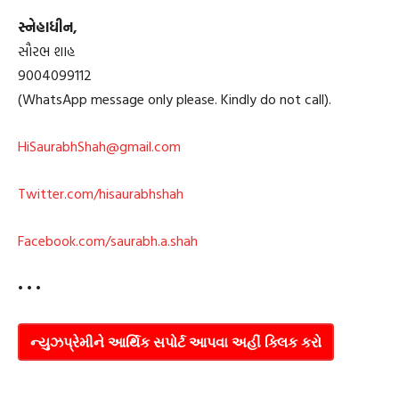
સ્નેહાધીન,
સૌરભ શાહ
9004099112
(WhatsApp message only please. Kindly do not call).
HiSaurabhShah@gmail.com
Twitter.com/hisaurabhshah
Facebook.com/saurabh.a.shah
• • •
ન્યુઝપ્રેમીને આર્થિક સપોર્ટ આપવા અહીં ક્લિક કરો