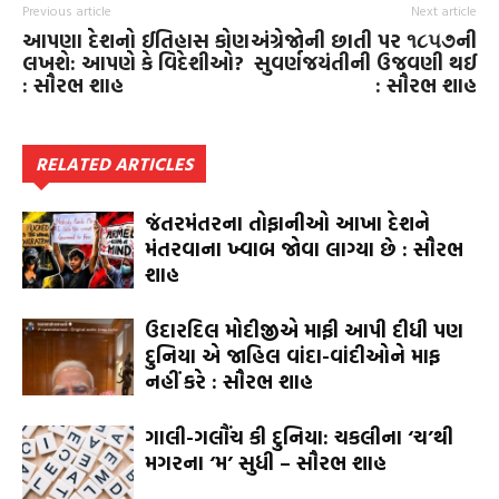
Previous article
Next article
આપણા દેશનો ઈતિહાસ કોણ
અંગ્રેજોની છાતી પર ૧૮૫૭ની
લખશે: આપણે કે વિદેશીઓ?
સુવર્ણજયંતીની ઉજવણી થઈ
: સૌરભ શાહ
: સૌરભ શાહ
RELATED ARTICLES
જંતરમંતરના તોફાનીઓ આખા દેશને
મંતરવાના ખ્વાબ જોવા લાગ્યા છે : સૌરભ
શાહ
ઉદારદિલ મોદીજીએ માફી આપી દીધી પણ
દુનિયા એ જાહિલ વાંદા-વાંદીઓને માફ
નહીં કરે : સૌરભ શાહ
ગાલી-ગલૌંચ કી દુનિયા: ચકલીના ‘ચ’થી
મગરના ‘મ’ સુધી – સૌરભ શાહ