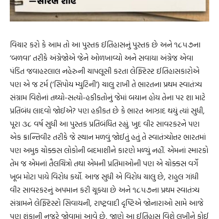
વિચાર કરો કે આમ તો આ પુસ્તક ઈતિહાસનું પુસ્તક છે અને ૧૮૫૭ના
‘બળવા’ તરીકે અંગ્રેજોએ જેને ઓળખાવ્યો અને સવાયા અંગ્રેજ એવા
પંડિત જવાહરલાલ નહેરુની ચાપલૂસી કરતા લેફ્ટિસ્ટ ઈતિહાસકારોએ
પણ એ જ ટર્મ (‘સિપોય મ્યુટિની’) ચાલુ રાખી તે ભારતના પ્રથમ સ્વાતંત્ર્ય
સંગ્રામ વિશેનાં તથ્યો-સત્યો-હકીકતોનું જેમાં બયાન હોય તેના પર શા માટે
પ્રતિબંધ લાદવો જોઈએ? પણ હકીકત છે કે ભારત આઝાદ થયું ત્યાં સુધી,
પૂરા ૩૮ વર્ષ સુધી આ પુસ્તક પ્રતિબંધિત રહ્યું. ખુદ વીર સાવરકરને પણ
એક ક્રાન્તિવીર તરીકે જે સ્થાન મળવું જોઈતું હતું તે સ્વાતંત્ર્યોત્તર ભારતમાં
પણ અમુક ચોક્કસ લોકોની બદમાશીને કારણે મળ્યું નહીં. એમનાં સ્મારકો
તેમ જ એમનાં તૈલચિત્રો તથા એમની પ્રતિમાઓની પણ એ ચોક્કસ વર્ગે
ખૂબ મોટા પાયે વિરોધ કર્યો. આજ સુધી એ વિરોધ ચાલુ છે, રાહુલ ગાંધી
વીર સાવરકરનું અપમાન કરી ચૂક્યા છે અને ૧૮૫૭ના પ્રથમ સ્વાતંત્ર્ય
સંગ્રામને લેફ્ટિસ્ટો સિવાયની, રાષ્ટ્રવાદી દૃષ્ટિએ જોનારાઓ સામે આજે
પણ શંકાની નજરે જોવામાં આવે છે, જાણે આ ઈતિહાસ વિશે લખીને કોઈ