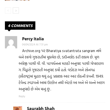
4 COMMENTS
Percy Italia
04/04/2024 At 7:51 pm
Archive.org પર Bharatiya svatantrata sangram નામે
બંને ભાગો ગુજરાતીમાં મુકાયેલ છે, ડાઉનલોડ કરી શકાય છે. મૂળ
અંગ્રેજી પરથી વી. વી. પટવર્ધનના મરાઠી અનુવાદ પરથી ગોપાલરાવ
ગ. વિદ્વાસે ગુજરાતી અનુવાદ કર્યો હતો. વડોદરા અને સોનગઢ
(સૌરાષ્ટ્ર)માં મુદ્રણ થયું હતું. પ્રકાશક આર આર શેઠની કંપની. 1949.
દેવેન્દ્ર સ્વરૂપનો આમાં ઉલ્લેખ નથી એટલે આ અને એ બન્ને અલગ
અનુવાદો છે એમ માનું છું..
Reply
Saurabh Shah