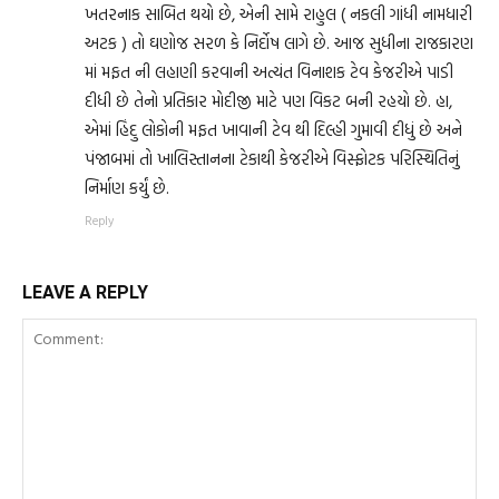
ખતરનાક સાબિત થયો છે, એની સામે રાહુલ ( નકલી ગાંધી નામધારી
અટક ) તો ઘણોજ સરળ કે નિર્દોષ લાગે છે. આજ સુધીના રાજકારણ
માં મફત ની લહાણી કરવાની અત્યંત વિનાશક ટેવ કેજરીએ પાડી
દીધી છે તેનો પ્રતિકાર મોદીજી માટે પણ વિકટ બની રહયો છે. હા,
એમાં હિંદુ લોકોની મફત ખાવાની ટેવ થી દિલ્હી ગુમાવી દીધું છે અને
પંજાબમાં તો ખાલિસ્તાનના ટેકાથી કેજરીએ વિસ્ફોટક પરિસ્થિતિનું
નિર્માણ કર્યું છે.
Reply
LEAVE A REPLY