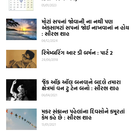
05/01/2023
મોટાં સપનાં જોવાની ના નથી પણ
એકસામટાં સપનાં જોઈ નાખવાનાં ન હોય
: સૌરભ શાહ
04/12/2024
રિમેમ્બરિંગ આર ડી બર્મન : પાર્ટ 2
28/06/2018
જૅક ઑફ ઑલ બનવાને બદલે તમારા
ક્ષેત્રમાં વન ટુ ટેન બનો : સૌરભ શાહ
06/04/2021
મકર સંક્રાન્ત પહેલાંના દિવસોને કમૂરતાં
કેમ કહે છે : સૌરભ શાહ
13/01/2021