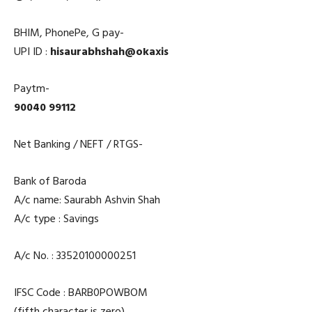
BHIM, PhonePe, G pay-
UPI ID :
hisaurabhshah@okaxis
Paytm-
90040 99112
Net Banking / NEFT / RTGS-
Bank of Baroda
A/c name: Saurabh Ashvin Shah
A/c type : Savings
A/c No. : 33520100000251
IFSC Code : BARB0POWBOM
(fifth character is zero)