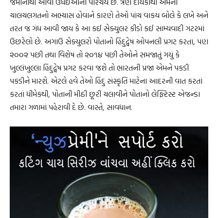
જમાનાથી આવી ઉધઈઓનો પરિચય છે. ત્રણ દાયકાથી એમની
ચાલચલગતનો અભ્યાસ હોવાને કારણે તેઓ પાંચ વાકય બોલે કે લખે અને
તરત જ ગંધ આવી જાય કે આ કઈ સેક્યુલર કીડો કઈ સામ્યવાદી ગટરમાં
ઉછરેલો છે. અગાઉ સેક્યુલરો પોતાનો હિંદુદ્વેષ ઓપનલી પ્રગટ કરતા, પણ
૨૦૦૨ પછી તથા વિશેષ તો ૨૦૧૪ પછી તેઓને સમજાતું ગયું કે
ખુલ્લંખુલ્લા હિંદુદ્વેષ પ્રગટ કરવા જશે તો ભારતની પ્રજા એમને પકડી
પકડીને મારશે. એટલે હવે તેઓ હિંદુ સંસ્કૃતિ માટેના આદરની વાત કરતાં
કરતાં ધીમેકથી, પોતાની મીઠી છૂરી ચલાવીને પોતાનો લેફ્ટિસ્ટ એજન્ડા
તમારા ગળામાં પહેરાવી દે છે. વાસ્તે, સાવધાન.