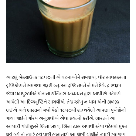
આટલું બેકગ્રાઉન્ડ ૧૮૫૭ની એ ઘટનાઓને સમજવા, વીર સાવરકરના
દૃષ્ટિકોણને સમજવા જરૂરી હતું. આ દૃષ્ટિ તમને ને મને દેવેન્દ્ર સ્વરૂપ
જેવા મહાપુરુષોએ પોતાના ઈતિહાસ અધ્યયન દ્વારા આપી છે. એમણે
આપેલી આ દિવ્યદૃષ્ટિને સાચવીએ, તેજ ઝાંખું ન થાય એની કાળજી
લઈએ અને ભારતની નવી પેઢી ૧૮૫૭થી શરૂ થયેલી આપણા પૂર્વજોની
ગાથા ગાઈને ગૌરવ અનુભવીએ એવા પ્રયત્નો કરીએ. ભારતને આ
આઝાદી ગાંધીજીએ બિના ખડગ, બિના ઢાલ અપાવી એવા વહેમમાં મુક્ત
થવું હશે તો તમારે હવે પછી લખાનારી આ શ્રેણી વાંચીને તમારી સમજણ