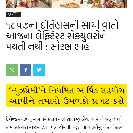
ગુડ મૉર્નિંગ
૧૮૫૭ના ઈતિહાસની સાચી વાતો
આજના લેફ્ટિસ્ટ સેક્યુલરોને
પચતી નથી : સૌરભ શાહ
દેવેન્દ્ર
સ્વરૂપનું નામ તમે કદાચ નહીં સાંભળ્યું હોય. આમ એ બહુ જ લો
કીમાં રહેનારા માણસ હતા, પણ એમની વિદ્વત્તાના ચાહકોનું એક ચોક્કસ