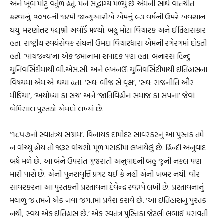
અને ખૂબ મોટું વર્તુળ હતું. મને સદ્ભાગ્ય મળ્યું છે એમની સાથે વાતચીત
કરવાનું. ૨૦૧૯ની ૧૪મી જાન્યુઆરીએ એમનું ૯૩ વર્ષની ઉંમરે અવસાન
થયું. મરણોત્તર પદ્મશ્રી અવૉર્ડ મળ્યો. બહુ મોટા વિચારક અને ઈતિહાસકાર
હતા. રાષ્ટ્રીય સ્વયંસેવક સંઘની ઉમદા વિચારધારા એમની રગેરગમાં દોડતી
હતી. ‘પાંચજન્ય’ના એક જમાનામાં સંપાદક પણ હતા. બનારસ હિન્દુ
યુનિવર્સિટીમાંથી બી.એસ.સી. અને લખનઊ યુનિવર્સિટીમાંથી ઈતિહાસના
વિષયમાં એમ.એ. થયા હતા. ‘સંઘ: બીજ સે વૃક્ષ’, ‘સંઘ: રાજનીતિ ઔર
મીડિયા’, ‘અયોધ્યા કા સચ’ અને ‘જાતિવિહીન સમાજ કા સપના’ જેવાં
બેમિસાલ પુસ્તકો એમણે લખ્યાં છે.
‘૧૮૫૭નો સ્વાતંત્ર્ય સંગ્રામ’. વિનાયક દામોદર સાવરકરનું આ પુસ્તક તમે
ન વાંચ્યું હોય તો જરૂર વાંચશો. મૂળ મરાઠીમાં લખાયેલું છે. હિન્દી અનુવાદ
બધે મળે છે. આ બંને ઉપરાંત ગુજરાતી અનુવાદની બહુ જૂની નકલ પણ
મારી પાસે છે. એની પુનરાવૃત્તિ પ્રગટ થઈ કે નહીં એની ખબર નથી. વીર
સાવરકરના આ પુસ્તકની પ્રસ્તાવના દેવેન્દ્ર સ્વરૂપે લખી છે. પ્રસ્તાવનાનું
મથાળું જ તમને એક નવા જગતમાં પ્રવેશ કરાવે છે: ‘આ ઈતિહાસનું પુસ્તક
નથી, સ્વયં એક ઈતિહાસ છે.’ એક સ્વતંત્ર પુસ્તિકા જેટલી લંબાઈ ધરાવતી