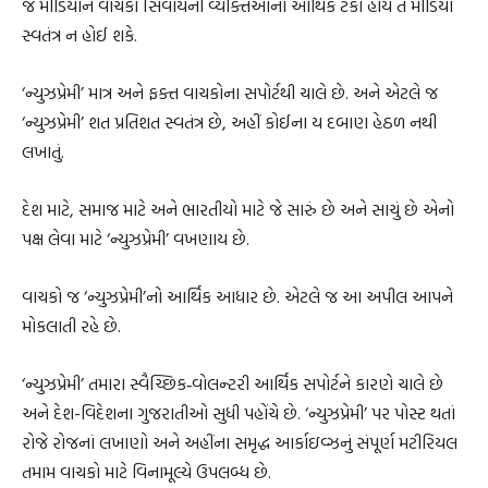
જે મીડિયાને વાચકો સિવાયની વ્યક્તિઓનો આર્થિક ટેકો હોય તે મીડિયા
સ્વતંત્ર ન હોઈ શકે.
‘ન્યુઝપ્રેમી’ માત્ર અને ફક્ત વાચકોના સપોર્ટથી ચાલે છે. અને એટલે જ
‘ન્યુઝપ્રેમી’ શત પ્રતિશત સ્વતંત્ર છે, અહીં કોઈના ય દબાણ હેઠળ નથી
લખાતું.
દેશ માટે, સમાજ માટે અને ભારતીયો માટે જે સારું છે અને સાચું છે એનો
પક્ષ લેવા માટે ‘ન્યુઝપ્રેમી’ વખણાય છે.
વાચકો જ ‘ન્યુઝપ્રેમી’નો આર્થિક આધાર છે. એટલે જ આ અપીલ આપને
મોકલાતી રહે છે.
‘ન્યુઝપ્રેમી’ તમારા સ્વૈચ્છિક‐વોલન્ટરી આર્થિક સપોર્ટને કારણે ચાલે છે
અને દેશ-વિદેશના ગુજરાતીઓ સુધી પહોંચે છે. ‘ન્યુઝપ્રેમી’ પર પોસ્ટ થતાં
રોજે રોજનાં લખાણો અને અહીંના સમૃદ્ધ આર્કાઇવ્ઝનું સંપૂર્ણ મટીરિયલ
તમામ વાચકો માટે વિનામૂલ્યે ઉપલબ્ધ છે.