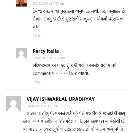
05/04/2024 At 7:25 am
દેવેન્દ્ર સ્વરૂપ આ પુસ્તકના અનુવાદક નથી, પ્રસ્તાવનાકાર છે.
લેખમાં લખ્યું જ છે કે ગુજરાતી અનુવાદમાં એમની પ્રસ્તાવના
નથી.
Reply
Percy Italia
06/04/2024 At 12:37 pm
સૌરભભાઇ, એ વાક્ય હું ચુકી ગયો..!! આનંદ થયો કે તમે
comment વાંચી અને ઉત્તર આપ્યો..
Reply
VIJAY ISHWARLAL UPADHYAY
04/04/2024 At 3:51 pm
૨૦૧૧ માં ઢીલું પેન્ટ અને શર્ટ પહેરીને કેજરીવાલે જે નોટંકી ચાલુ
કરેલી એ ૫૨ કરોડ ના શિશમહેલ થી તિહાર કારાવાસ માં પહોંચી છે.
આ માણસ અત્યાર સુધીના દરેક રાજકારણી થી અલગ અને વધારે