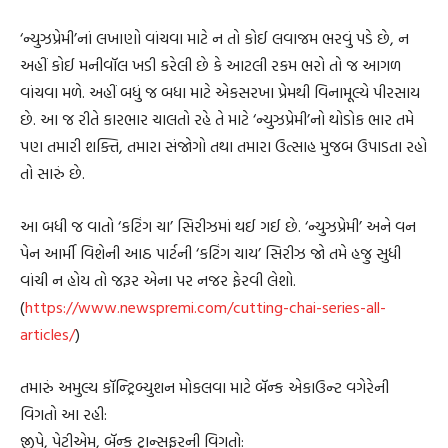
‘ન્યુઝપ્રેમી’નાં લખાણો વાંચવા માટે ન તો કોઈ લવાજમ ભરવું પડે છે, ન
અહીં કોઈ મનીવૉલ ખડી કરેલી છે કે આટલી રકમ ભરો તો જ આગળ
વાંચવા મળે. અહીં બધું જ બધા માટે એકસરખા પ્રેમથી વિનામૂલ્યે પીરસાય
છે. આ જ રીતે કારભાર ચાલતો રહે તે માટે ‘ન્યુઝપ્રેમી’નો થોડોક ભાર તમે
પણ તમારી શક્તિ, તમારા સંજોગો તથા તમારા ઉત્સાહ મુજબ ઉપાડતા રહો
તો સારું છે.
આ બધી જ વાતો ‘કટિંગ ચા’ સિરીઝમાં થઈ ગઈ છે. ‘ન્યુઝપ્રેમી’ અને વન
પેન આર્મી વિશેની આઠ પાર્ટની ‘કટિંગ ચાય’ સિરીઝ જો તમે હજુ સુધી
વાંચી ન હોય તો જરૂર એના પર નજર ફેરવી લેશો.
(
https://www.newspremi.com/cutting-chai-series-all-
articles/
)
તમારું અમુલ્ય કૉન્ટ્રિબ્યુશન મોકલવા માટે બૅન્ક એકાઉન્ટ વગેરેની
વિગતો આ રહી:
જીપે, પેટીએમ, બૅન્ક ટ્રાન્સફરની વિગતો: