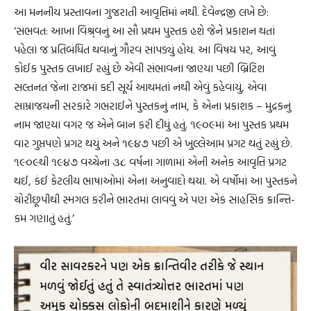
આ મનનીય પ્રસ્તાવના ગુજરાતી આવૃત્તિમાં નથી. દેવેન્દ્રજી લખે છે:
‘સંભવત: આખા વિશ્ર્વનું આ સૌ પ્રથમ પુસ્તક હશે જેને પ્રકાશન થતાં
પહેલાં જ પ્રતિબંધિત થવાનું ગૌરવ સાંપડ્યું હોય. આ વિષય પર, આવું
કોઈક પુસ્તક લખાઈ રહ્યું છે એવી સંભાવના જાણ્યા પછી બ્રિટિશ
સલ્તનત જેના રાજમાં કદી સૂર્ય આથમતાં નથી એવું કહેવાયું, એવા
સામ્રાજયની સરકારે ગભરાઈને પુસ્તકનું નામ, કે એના પ્રકાશક – મુદ્રકનું
નામ જાણ્યા વગર જ એને બાન કરી દીધું હતું. ૧૯૦૯માં આ પુસ્તક પ્રથમ
વાર ગુપ્તપણે પ્રગટ થયું અને ૧૯૪૭ પછી એ ખુલ્લેઆમ પ્રગટ થતું રહ્યું છે.
૧૯૦૯થી ૧૯૪૭ વચ્ચેના ૩૮ વર્ષના ગાળામાં એની અનેક આવૃત્તિ પ્રગટ
થઈ, કંઈ કેટલીય ભાષાઓમાં એના અનુવાદો થયા. એ વર્ષોમાં આ પુસ્તકને
ચોરીછૂપીથી સ્મગલ કરીને ભારતમાં લાવવું એ પણ એક સાહસિક ક્રાન્તિ-
કમ ગણાતું હતું.’