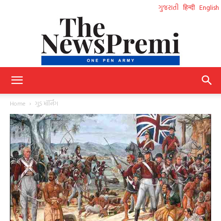
ગુજરાતી
हिन्दी
English
NewsPremi
Home
ગુડ મૉર્નિંગ
Gujarati