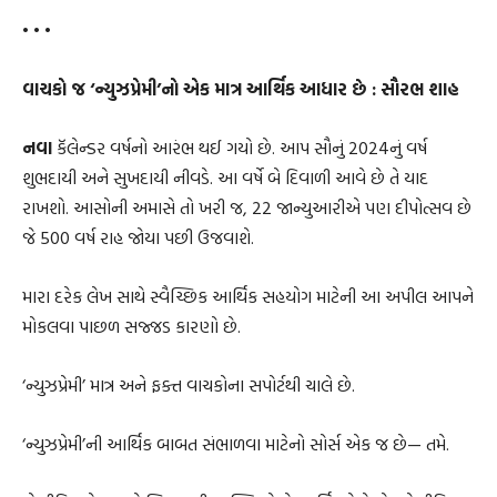
• • •
વાચકો જ ‘ન્યુઝપ્રેમી’નો એક માત્ર આર્થિક આધાર છે : સૌરભ શાહ
નવા
કૅલેન્ડર વર્ષનો આરંભ થઈ ગયો છે. આપ સૌનું 2024નું વર્ષ
શુભદાયી અને સુખદાયી નીવડે. આ વર્ષે બે દિવાળી આવે છે તે યાદ
રાખશો. આસોની અમાસે તો ખરી જ, 22 જાન્યુઆરીએ પણ દીપોત્સવ છે
જે 500 વર્ષ રાહ જોયા પછી ઉજવાશે.
મારા દરેક લેખ સાથે સ્વૈચ્છિક આર્થિક સહયોગ માટેની આ અપીલ આપને
મોકલવા પાછળ સજ્જડ કારણો છે.
‘ન્યુઝપ્રેમી’ માત્ર અને ફક્ત વાચકોના સપોર્ટથી ચાલે છે.
‘ન્યુઝપ્રેમી’ની આર્થિક બાબત સંભાળવા માટેનો સોર્સ એક જ છે— તમે.