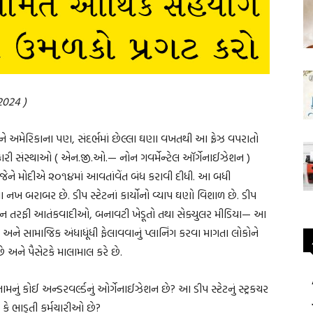
 2024 )
અને અમેરિકાના પણ, સંદર્ભમાં છેલ્લા ઘણા વખતથી આ ફ્રેઝ વપરાતો
કારી સંસ્થાઓ ( એન.જી.ઓ.— નોન ગવર્મેન્ટેલ ઑર્ગેનાઈઝેશન )
ી જેને મોદીએ ૨૦૧૪માં આવતાંવેંત બંધ કરાવી દીધી. આ બધી
 બરાબર છે. ડીપ સ્ટેટનાં કાર્યોનો વ્યાપ ઘણો વિશાળ છે. ડીપ
્તાન તરફી આતંકવાદીઓ, બનાવટી ખેડૂતો તથા સેક્યુલર મીડિયા— આ
થિક અને સામાજિક અંધાધૂંધી ફેલાવવાનું પ્લાનિંગ કરવા માગતા લોકોને
ે અને પૈસેટકે માલામાલ કરે છે.
મનું કોઈ અન્ડરવર્લ્ડનું ઓર્ગેનાઈઝેશન છે? આ ડીપ સ્ટેટનું સ્ટ્રકચર
કે ભાડૂતી કર્મચારીઓ છે?