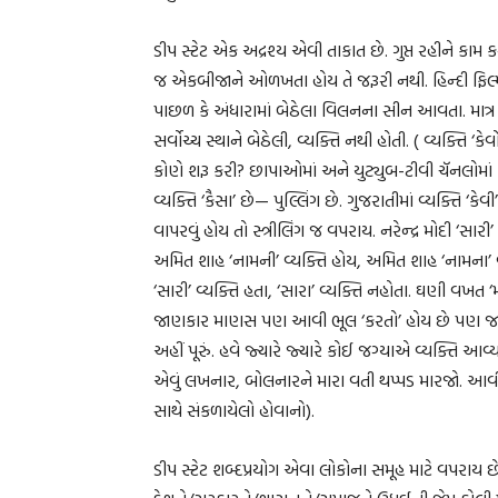
ડીપ સ્ટેટ એક અદ્રશ્ય એવી તાકાત છે. ગુપ્ત રહીને કા
જ એકબીજાને ઓળખતા હોય તે જરૂરી નથી. હિન્દી ફિલ્મ
પાછળ કે અંધારામાં બેઠેલા વિલનના સીન આવતા. માત
સર્વોચ્ચ સ્થાને બેઠેલી, વ્યક્તિ નથી હોતી. ( વ્યક્તિ ‘
કોણે શરૂ કરી? છાપાઓમાં અને યુટ્યુબ-ટીવી ચૅનલોમાં ક
વ્યક્તિ ‘કૈસા’ છે— પુલ્લિંગ છે. ગુજરાતીમાં વ્યક્તિ ‘કેવ
વાપરવું હોય તો સ્ત્રીલિંગ જ વપરાય. નરેન્દ્ર મોદી ‘સારી
અમિત શાહ ‘નામની’ વ્યક્તિ હોય, અમિત શાહ ‘નામના’ વ
‘સારી’ વ્યક્તિ હતા, ‘સારા’ વ્યક્તિ નહોતા. ઘણી વખત 
જાણકાર માણસ પણ આવી ભૂલ ‘કરતો’ હોય છે પણ જાણક
અહીં પૂરું. હવે જ્યારે જ્યારે કોઈ જગ્યાએ વ્યક્તિ આવ્ય
એવું લખનાર, બોલનારને મારા વતી થપ્પડ મારજો. આવી 
સાથે સંકળાયેલો હોવાનો).
ડીપ સ્ટેટ શબ્દપ્રયોગ એવા લોકોના સમૂહ માટે વપરાય છે 