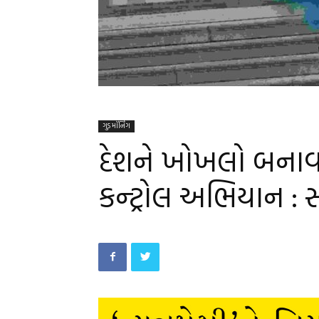
ગુડ મૉર્નિંગ
દેશને ખોખલો બનાવત
કન્ટ્રોલ અભિયાન :