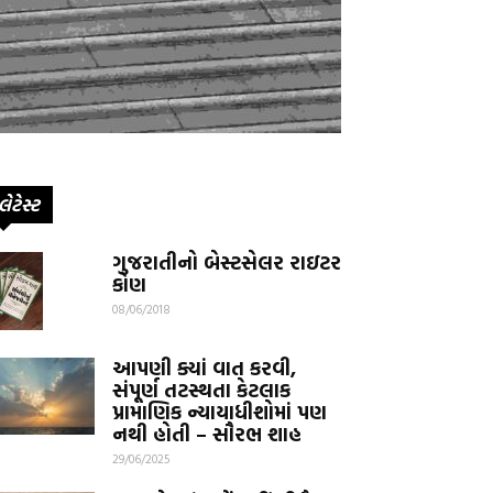
લેટેસ્ટ
ગુજરાતીનો બેસ્ટસેલર રાઇટર
કોણ
08/06/2018
આપણી ક્યાં વાત કરવી,
સંપૂર્ણ તટસ્થતા કેટલાક
પ્રામાણિક ન્યાયાધીશોમાં પણ
નથી હોતી – સૌરભ શાહ
29/06/2025