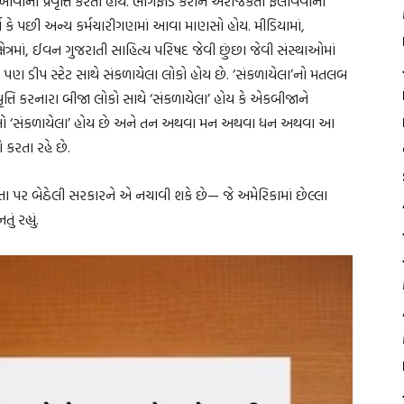
ાની પ્રવૃત્તિ કરતા હોય. ભાંગફોડ કરીને અરાજકતા ફેલાવવાની
 વર્ગ કે પછી અન્ય કર્મચારીગણમાં આવા માણસો હોય. મીડિયામાં,
કાશન ક્ષેત્રમાં, ઈવન ગુજરાતી સાહિત્ય પરિષદ જેવી છુંછા જેવી સંસ્થાઓમાં
માં પણ ડીપ સ્ટેટ સાથે સંકળાયેલા લોકો હોય છે. ‘સંકળાયેલા’નો મતલબ
વૃત્તિ કરનારા બીજા લોકો સાથે ‘સંકળાયેલા’ હોય કે એકબીજાને
 તેઓ ‘સંકળાયેલા’ હોય છે અને તન અથવા મન અથવા ધન અથવા આ
ઓ કરતા રહે છે.
્તા પર બેઠેલી સરકારને એ નચાવી શકે છે— જે અમેરિકામાં છેલ્લા
રહ્યું.