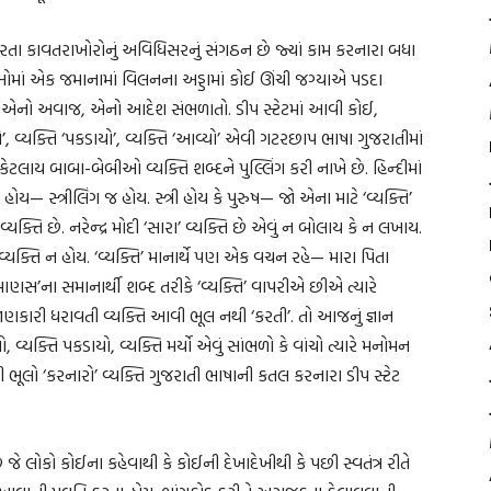
મ કરતા કાવતરાખોરોનું અવિધિસરનું સંગઠન છે જ્યાં કામ કરનારા બધા
ોમાં એક જમાનામાં વિલનના અડ્ડામાં કોઈ ઊંચી જગ્યાએ પડદા
્ર એનો અવાજ, એનો આદેશ સંભળાતો. ડીપ સ્ટેટમાં આવી કોઈ,
કેવો’, વ્યક્તિ ‘પકડાયો’, વ્યક્તિ ‘આવ્યો’ એવી ગટરછાપ ભાષા ગુજરાતીમાં
ેટલાય બાબા-બેબીઓ વ્યક્તિ શબ્દને પુલ્લિંગ કરી નાખે છે. હિન્દીમાં
ી’ હોય— સ્ત્રીલિંગ જ હોય. સ્ત્રી હોય કે પુરુષ— જો એના માટે ‘વ્યક્તિ’
’ વ્યક્તિ છે. નરેન્દ્ર મોદી ‘સારા’ વ્યક્તિ છે એવું ન બોલાય કે ન લખાય.
્યક્તિ ન હોય. ‘વ્યક્તિ’ માનાર્થે પણ એક વચન રહે— મારા પિતા
‘માણસ’ના સમાનાર્થી શબ્દ તરીકે ‘વ્યક્તિ’ વાપરીએ છીએ ત્યારે
ારી ધરાવતી વ્યક્તિ આવી ભૂલ નથી ‘કરતી’. તો આજનું જ્ઞાન
ો, વ્યક્તિ પકડાયો, વ્યક્તિ મર્યો એવું સાંભળો કે વાંચો ત્યારે મનોમન
ભૂલો ‘કરનારો’ વ્યક્તિ ગુજરાતી ભાષાની કતલ કરનારા ડીપ સ્ટેટ
જે લોકો કોઈના કહેવાથી કે કોઈની દેખાદેખીથી કે પછી સ્વતંત્ર રીતે