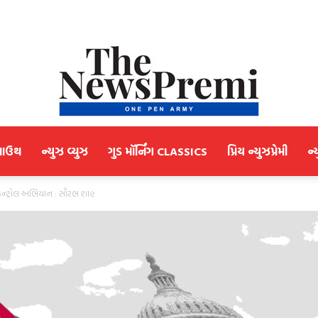
માઉથ
ન્યુઝ વ્યુઝ
ગુડ મૉર્નિંગ CLASSICS
પ્રિય ન્યુઝપ્રેમી
ન્
NewsPremi
કન્ટ્રોલ અભિયાન : સૌરભ શાહ
Gujarati