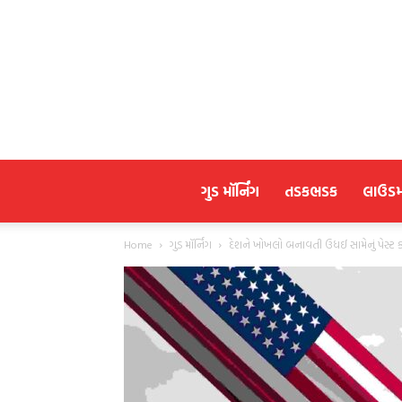
ગુડ મૉર્નિંગ
તડકભડક
લાઉડ
Home
ગુડ મૉર્નિંગ
દેશને ખોખલો બનાવતી ઉધઈ સામેનું પેસ્ટ 