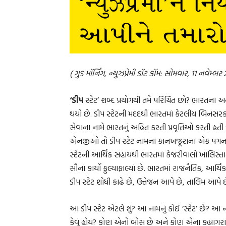
( ગુડ મૉર્નિંગ, ન્યુઝપ્રેમી ડૉટ કૉમ: સોમવાર, 11 નવેમ્બર
‘ડીપ
સ્ટેટ’ શબ્દ પ્રયોગથી તમે પરિચિત છો? ભારતના 
થયો છે. ડીપ સ્ટેટની મદદથી ભારતમાં કેટલીય બિનસર
સેવાના નામે ભારતનું અહિત કરતી પ્રવૃત્તિઓ કરતી હત
એનજીઓ તો ડીપ સ્ટેટ નામના કાનખજૂરાના એક પગના નખ
સ્ટેટની આર્થિક સહાયથી ભારતમાં કેજરીવાલો ખાલિસ
સૌનાં કાર્યો ફુલ્યાફાલ્યાં છે. ભારતમાં રાજનૈતિક, આર્
ડીપ સ્ટેટ શોધી કાઢે છે, ઉત્તેજન આપે છે, તાલિમ આપે છ
આ ડીપ સ્ટેટ એટલે શું? આ નામનું કોઈ ‘સ્ટેટ’ છે? આ ના
કેવું હોય? કોણ એનો બોસ છે અને કોણ એના કહ્યાગરા 