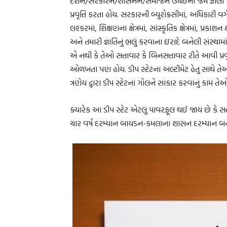
દેશને/સરકારને/શાસનને/સમાજને ઉધઈની જેમ ફોલી ખાવ
પ્રવૃત્તિ કરતા હોય. સરકારની બ્યુરોક્રસીમાં, અધિકારી
લશ્કરમાં, શિક્ષણના ક્ષેત્રમાં, સાંસ્કૃતિક ક્ષેત્રમાં, પ્ર
અને તમારી જ્ઞાતિનું ભલું કરવાના ઇરાદે બનેલી સંસ્થા
એ નથી કે તેઓ સત્તાવાર કે બિનસત્તાવાર રીતે આવી પ્ર
ઓળખતા પણ હોય. ડીપ સ્ટેટના અલ્ટીમેટ હેતુ સાથે
ત્રણેય દ્વારા ડીપ સ્ટેટના ગોલને સાકાર કરવાનું કામ તે
ક્યારેક આ ડીપ સ્ટેટ એટલું પાવરફૂલ થઈ જાય છે કે સત
ચાર વર્ષ દરમ્યાન બાયડન-કમલાના શાસન દરમ્યાન બનતું 