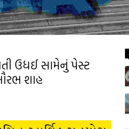
ી ઉધઈ સામેનું પેસ્ટ
 સૌરભ શાહ