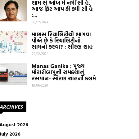
શામ સે આંખ મેં નમીં સી હૈ,
આજ ફિર આપ કી કમી સી હૈ
:...
08/02/2024
માણસ રિયાલિટીથી ભાગવા
પીએ છે કે રિયાલિટીનો
સામનો કરવા? : સૌરભ શાહ
22/02/2024
Manas Ganika : પૂજ્ય
મોરારીબાપુની રામકથાનું
રસપાન- સૌરભ શાહની કલમે
18/06/2020
ARCHIVES
August 2026
July 2026