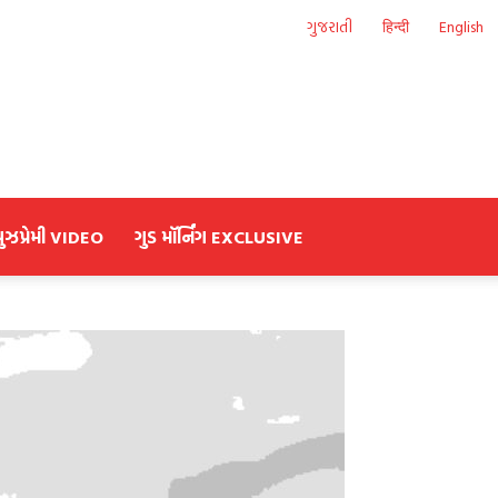
ગુજરાતી
हिन्दी
English
યુઝપ્રેમી VIDEO
ગુડ મૉર્નિંગ EXCLUSIVE