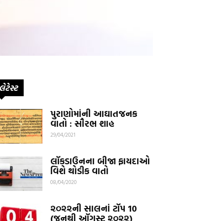
લેટેસ્ટ
પુરાણોમાંની આઘાતજનક
વાતો : સૌરભ શાહ
29/04/2021
લૉકડાઉનના બીજા ફાયદાઓ
વિશે થોડીક વાતો
08/04/2020
૨૦૨૨ની સાલનાં ટૉપ 10
(જૂનથી ઑગસ્ટ ૨૦૨૨)