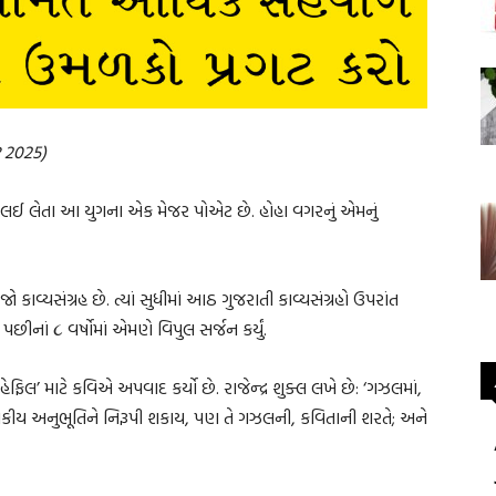
બર 2025)
જો લઈ લેતા આ યુગના એક મેજર પોએટ છે. હોહા વગરનું એમનું
ો કાવ્યસંગ્રહ છે. ત્યાં સુધીમાં આઠ ગુજરાતી કાવ્યસંગ્રહો ઉપરાંત
એ પછીનાં ૮ વર્ષોમાં એમણે વિપુલ સર્જન કર્યું.
ેફિલ’ માટે કવિએ અપવાદ કર્યો છે. રાજેન્દ્ર શુક્લ લખે છે: ‘ગઝલમાં,
્વકીય અનુભૂતિને નિરૂપી શકાય, પણ તે ગઝલની, કવિતાની શરતે; અને