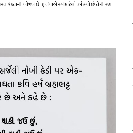
વાસ્તવિકતાની ઓળખ છે. દુનિયાએ સ્વીકારેલો ધર્મ ક્યો છે તેની પણ