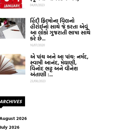
04/01/2023
હિંદી ફિલ્મોના વિલનો
હીરોઈનો સાથે જે કરતા એવું
આ લોકો ગુજરાતી ભાષા સાથે
કરે છે...
16/07/2020
એ પાંચ અને આ પાંચ: નર્મદ,
સ્વામી આનંદ, મેઘાણી,
વિનોદ ભટ્ટ અને વીનેશ
અંતાણી :...
23/08/2023
ARCHIVES
August 2026
July 2026