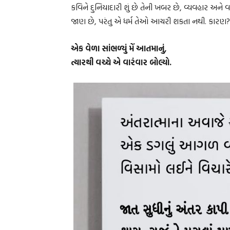
કવિને દુનિયાદારી શું છે તેની ખબર છે, વ્યવહાર અને 
જાણ છે, પરંતુ એ ધર્મ તેઓ આચરી શકતા નથી. કારણ?
એક વેળા સાંભળ્યું મેં આતમાનું,
ત્યારથી વચ્ચે એ વારંવાર બોલ્યો.