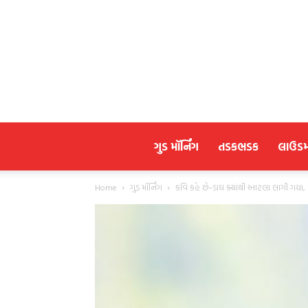
ગુડ મૉર્નિંગ
તડકભડક
લાઉડ
Home
ગુડ મૉર્નિંગ
કવિ કહે છે–ડાઘ ક્યાંથી આટલા લાગી ગયા, જિં