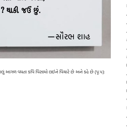
લું આગળ વધતા કવિ વિસામો લઈને વિચારે છે અને કહે છે (પૃ.૫):