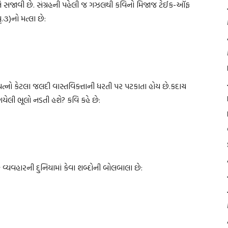
લ’ને સજાવી છે. સંગ્રહની પહેલી જ ગઝલથી કવિનો મિજાજ ટેઈક-ઑફ
૩)નો મત્લા છે:
રયત્નો કેટલા જલદી વાસ્તવિક્તાની ધરતી પર પટકાતા હોય છે.કદાચ
ગયેલી ભૂલો નડતી હશે? કવિ કહે છે:
 વ્યવહારની દુનિયામાં કેવા શબ્દોની બોલબાલા છે: