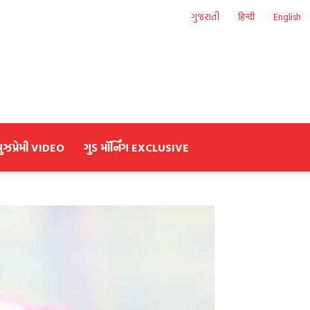
ગુજરાતી
हिन्दी
English
યુઝપ્રેમી VIDEO
ગુડ મૉર્નિંગ EXCLUSIVE