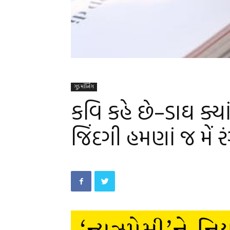
ગુડ મૉર્નિંગ
કવિ કહે છે–ડાઘ ક્
જિંદગી હમણાં જ મેં