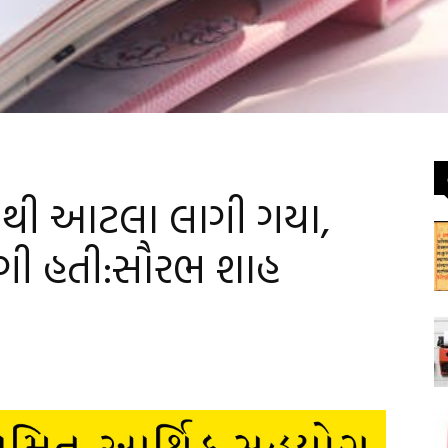
યાંથી આટલા લાગી ગયા,
 રંગી હતી:સૌરભ શાહ