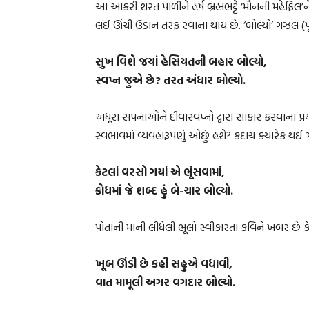
આ આકરી શરત પાળીને હર્ષ બ્રહ્મભટ્ટે ‘મૌનની મહેફિ
લઈ ઊંચી ઉડાન તરફ રવાના થાય છે. ‘બોલ્યો’ ગઝલ (પૃ.
સુખ વિશે જયાં હેસિયતની બહાર બોલ્યો,
સ્વપ્ન જુએ છે? તરત અંધાર બોલ્યો.
અધૂરાં સપનાઓને દીવાસ્વપ્નો દ્વારા સાકાર કરવાના પ્
સ્વભાવમાં વ્યવહારૂપણું ઓછું હશે? કદાચ ક્યારેક થઈ 
કેટલાં વરસો ગયાં એ ભૂંસવામાં,
ક્રોધમાં જે શબ્દ હું બે-ચાર બોલ્યો.
પોતાની માની લીધેલી ભૂલો સ્વીકારતા કવિને ખબર છે કે
ખૂબ ઊંડી છે કહી સહુએ વધાવી,
વાત મામૂલી અગર વગદાર બોલ્યો.