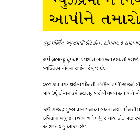
(ગુડ મૉર્નિંગ, ‘ન્યુઝપ્રેમી’ ડૉટ કૉમ : સોમવાર, 8 સપ્ટેમ્
હર્ષ
બ્રહ્મભટ્ટ ચૂપચાપ પ્રવેશીને ભાવકના હૃદયનો કબ
વ્યક્તિત્વ એમના સર્જન જેવું જ છે.
૨૦૧૭માં પ્રગટ થયેલો ‘મૌનની મહેફિલ’ હર્ષમિજાજનો ત્રીજ
પાંચ ઉર્દૂ દીવાન હર્ષ બ્રહ્મભટ્ટ પાસેથી મળ્યાં હતાં અને 
કવિ રાજેન્દ્ર શુક્લ પ્રસ્તાવનાઓ લખતા નથી. ‘મૌનની મહ
કવિતામાં બધું જ ન થાય અને બધું જ થાય. કોઈ પણ સ
એ શરત બહુ આકરી છે.’