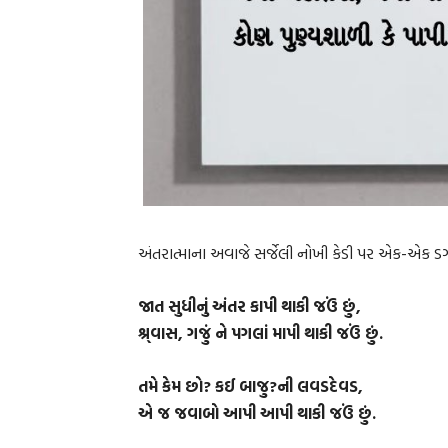
અંતરાત્માના અવાજે સર્જેલી નોખી કેડી પર એક-એક ડગ
જાત સુધીનું અંતર કાપી થાકી જઉં છું,
શ્ર્વાસ, ગજું ને પગલાં માપી થાકી જઉં છું.
તમે કેમ છો? કઈ બાજુ?ની લવડદેવડ,
એ જ જવાબો આપી આપી થાકી જઉં છું.