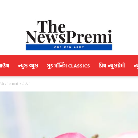
માઉથ
ન્યુઝ વ્યુઝ
ગુડ મૉર્નિંગ CLASSICS
પ્રિય ન્યુઝપ્રેમી
ન્
NewsPremi
દગી હમણાં જ મેં રંગી...
Gujarati