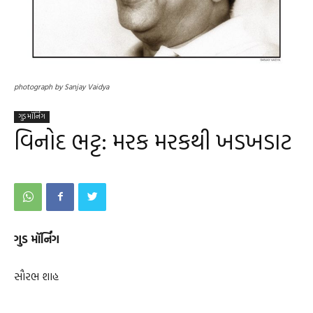
photograph by Sanjay Vaidya
ગુડ મૉર્નિંગ
વિનોદ ભટ્ટ: મરક મરકથી ખડખડાટ
ગુડ મૉર્નિંગ
સૌરભ શાહ