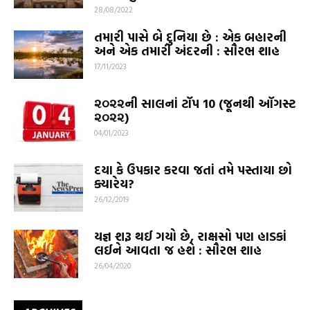
28/08/2022
તમારી પાસે બે દુનિયા છે : એક બહારની
અને એક તમારી અંદરની : સૌરભ શાહ
17/11/2023
૨૦૨૨ની સાલનાં ટૉપ 10 (જૂનથી ઑગસ્ટ
૨૦૨૨)
04/01/2023
દયા કે ઉપકાર કરવા જતાં તમે પસ્તાયા છો
ક્યારેય?
26/12/2019
યજ્ઞ શરૂ થઈ ગયો છે, રાક્ષસો પણ હાડકાં
લઈને આવતા જ હશે : સૌરભ શાહ
26/04/2020