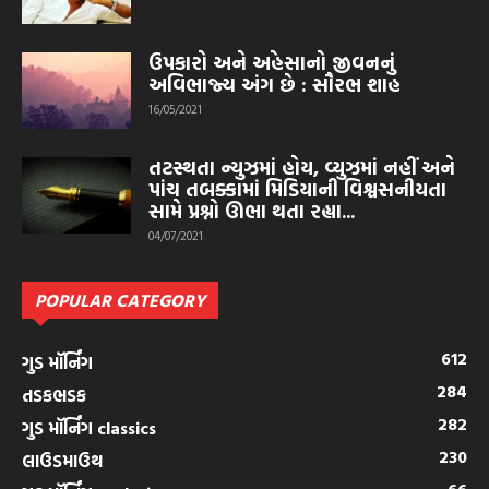
ઉપકારો અને અહેસાનો જીવનનું
અવિભાજ્ય અંગ છે : સૌરભ શાહ
16/05/2021
તટસ્થતા ન્યુઝમાં હોય, વ્યુઝમાં નહીં અને
પાંચ તબક્કામાં મિડિયાની વિશ્વસનીયતા
સામે પ્રશ્નો ઊભા થતા રહ્યા...
04/07/2021
POPULAR CATEGORY
612
ગુડ મૉર્નિંગ
284
તડકભડક
282
ગુડ મૉર્નિંગ classics
230
લાઉડમાઉથ