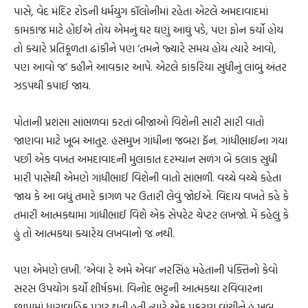
પાસે, વેદ મંદિર રોડની ધર્મયુગ કૉલોનીમાં રહેતા એટલે અમદાવાદમાં
કામકાજ માટે હોઈએ તોય એમનું ઘર ઘણું આઘું પડે, પણ ફોન કર્યો હોય
તો ક્યારે પ્રતિકૂળતા ઢાંકીને પણ ‘તમને જ્યારે સમય હોય ત્યારે આવો,
પણ આવો જ’ કહીને આવકાર આપે. એટલે કાંકરિયા સુધીનું લાંબું અંતર
ઝડપથી કપાઈ જાય.
પોતાની પ્રશંસા સાંભળવા કરતાં બીજાઓ વિશેની સારી સારી વાતો
જાણવા માટે ખૂબ આતુર. હસમુખ ગાંધીના જબરા ફૅન. ગાંધીભાઈના ગયા
પછી એક વખત અમદાવાદની મુલાકાત દરમ્યાન સળંગ બે કલાક સુધી
મારી પાસેથી એમણે ગાંધીભાઈ વિશેની વાતો સાંભળી. વચ્ચે વચ્ચે કહેતા
જાય કે આ બધું તમારે કાગળ પર ઉતારી લેવું જોઈએ. વિદાય વખતે કહે કે
તમારી આત્મકથામાં ગાંધીભાઈ વિશે એક સેપરેટ ચેપ્ટર લખજો. મેં કહેલું કે
હું તો આત્મકથા ક્યારેય લખવાનો જ નથી.
પણ એમણે લખી. ‘એવા રે અમે એવા’ નરસિંહ મહેતાની પંક્તિનો કેવો
સરસ ઉપયોગ કર્યો શીર્ષકમાં. વિનોદ ભટ્ટની આત્મકથા રવિવારના
છાપામાં ધારાવાહિક પ્રગટ થતી હતી ત્યારે એક પ્રકરણ વાંચીને હું ખૂબ