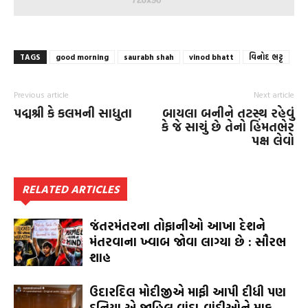
TAGS
good morning
saurabh shah
vinod bhatt
વિનોદ ભટ્ટ
Previous article
Next article
પદ્મશ્રી કે કલમની સાધુતા
બાયલા બનીને તટસ્થ રહેવું
કે જે સાચું છે તેનો હિંમતભેર
પક્ષ લેવો
RELATED ARTICLES
જંતરમંતરના તોફાનીઓ આખા દેશને
મંતરવાના ખ્વાબ જોવા લાગ્યા છે : સૌરભ
શાહ
ઉદારદિલ મોદીજીએ માફી આપી દીધી પણ
દુનિયા એ જાહિલ વાંદા-વાંદીઓને માફ