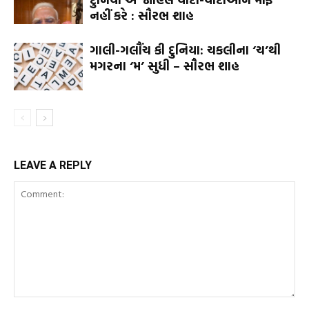
નહીં કરે : સૌરભ શાહ
ગાલી-ગલૌંચ કી દુનિયા: ચકલીના ‘ચ’થી
મગરના ‘મ’ સુધી – સૌરભ શાહ
LEAVE A REPLY