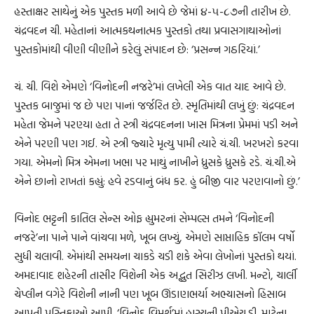
હસ્તાક્ષર સાથેનું એક પુસ્તક મળી આવે છે જેમાં ૪-૫-૮૭ની તારીખ છે.
ચંદ્રવદન ચી. મહેતાનાં આત્મકથનાત્મક પુસ્તકો તથા પ્રવાસગાથાઓનાં
પુસ્તકોમાંથી વીણી વીણીને કરેલું સંપાદન છે: ‘પ્રસન્ન ગઠરિયાં.’
ચં. ચી. વિશે એમણે ‘વિનોદની નજરે’માં લખેલી એક વાત યાદ આવે છે.
પુસ્તક બાજુમાં જ છે પણ પાનાં જર્જરિત છે. સ્મૃતિમાંથી લખું છું: ચંદ્રવદન
મહેતા જેમને પરણ્યા હતા તે સ્ત્રી ચંદ્રવદનના ખાસ મિત્રના પ્રેમમાં પડી અને
એને પરણી પણ ગઈ. એ સ્ત્રી જ્યારે મૃત્યુ પામી ત્યારે ચં.ચી. ખરખરો કરવા
ગયા. એમનો મિત્ર એમના ખભા પર માથું નાખીને ધ્રુસકે ધ્રુસકે રડે. ચં.ચી.એ
એને છાનો રાખતાં કહ્યું: હવે રડવાનું બંધ કર. હું બીજી વાર પરણવાનો છું.’
વિનોદ ભટ્ટની કાતિલ સેન્સ ઓફ હ્યુમરનાં સેમ્પલ્સ તમને ‘વિનોદની
નજરે’ના પાને પાને વાંચવા મળે, ખૂબ લખ્યું, એમણે સાપ્તાહિક કૉલમ વર્ષો
સુધી ચલાવી. એમાંથી સમયના ચાકડે ચડી શકે એવા લેખોનાં પુસ્તકો થયાં.
અમદાવાદ શહેરની તાસીર વિશેની એક અદ્ભુત સિરીઝ લખી. મન્ટો, ચાર્લી
ચેપ્લીન વગેરે વિશેની નાની પણ ખૂબ ઊંડાણભર્યા અભ્યાસનો હિસાબ
આપતી પુસ્તિકાઓ આપી. ‘વિનોદ વિમર્શ’માં હાસ્યની પીએચ.ડી. માટેના