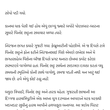
સોપો પડી ગયો.
કાનમાં ધાક પેસી ગઈ હોય એવું લાગ્યું જ્યારે બપોરે પોણાબાર-બારના
સુમારે વિનોદ ભટ્ટના સમાચાર મળ્યા ત્યારે.
નિરંજન ભગત ક્યારે ગુજરી ગયા. ફેબ્રુઆરીની પહેલીએ. એ જ દિવસે રાત્રે
વિનોદ ભટ્ટને ફોન કરીને નિરંજનભાઈ વિશે એમણે લખેલાં અને મેં
ભગતસાહેબ વિશેના બીજા દિવસે પ્રગટ થનારા લેખમાં ક્વોટ કરેલાં
સંસ્મરણો વાગોળ્યાં હતાં. વિનોદ ભટ્ટ સાથેનાં સાડાત્રણ દાયકા કરતાં વધુ
સમયની સ્મૃતિઓ કોની સાથે વાગોળું, સમજ પડતી નથી. મન ખાટું થઈ
જાય છે. હવે એવું કોઈ રહ્યું નહીં.
બકુલ ત્રિપાઠી, વિનોદ ભટ્ટ અને તારક મહેતા. ગુજરાતી ભાષાની આ
દિગ્ગજ હાસ્યત્રિપુટીએ એક આખા યુગ દરમ્યાન આપણને મરક મરકથી
ખડખડાટ સુધીનું હાસ્ય આપીને હળવાફૂલ બનાવ્યા. આ ત્રણેય વિરાટ