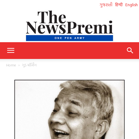
ગુજરાતી
हिन्दी
English
NewsPremi
Home
ગુડ મૉર્નિંગ
Gujarati