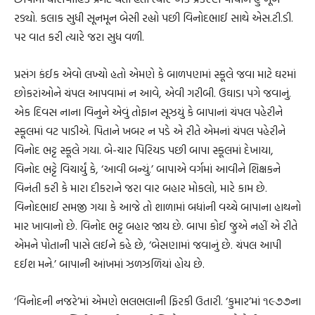
રડ્યો. કલાક સુધી સૂનમૂન બેસી રહ્યો પછી વિનોદભાઈ સાથે એસ.ટી.ડી.
પર વાત કરી ત્યારે જરા સુધ વળી.
પ્રસંગ કંઈક એવો લખ્યો હતો એમણે કે બાળપણમાં સ્કૂલે જવા માટે ઘરમાં
છોકરાંઓને ચંપલ આપવામાં ન આવે, એવી ગરીબી. ઉઘાડા પગે જવાનું.
એક દિવસ નાના વિનુને એવું તોફાન સૂઝયું કે બાપાનાં ચંપલ પહેરીને
સ્કૂલમાં વટ પાડીએ. પિતાને ખબર ન પડે એ રીતે એમનાં ચંપલ પહેરીને
વિનોદ ભટ્ટ સ્કૂલે ગયા. બે-ચાર પિરિયડ પછી બાપા સ્કૂલમાં દેખાયા,
વિનોદ ભટ્ટે વિચાર્યું કે, ‘આવી બન્યું.’ બાપાએ વર્ગમાં આવીને શિક્ષકને
વિનંતી કરી કે મારા દીકરાને જરા વાર બહાર મોકલો, મારે કામ છે.
વિનોદભાઈ સમજી ગયા કે આજે તો શાળામાં બધાંની વચ્ચે બાપાના હાથનો
માર ખાવાનો છે. વિનોદ ભટ્ટ બહાર જાય છે. બાપા કોઈ જુએ નહીં એ રીતે
એમને પોતાની પાસે લઈને કહે છે, ‘બેસણામાં જવાનું છે. ચંપલ આપી
દઈશ મને.’ બાપાની આંખમાં ઝળઝળિયાં હોય છે.
‘વિનોદની નજરે’માં એમણે ભલભલાની ફિરકી ઉતારી. ‘કુમાર’માં ૧૯૭૭ના