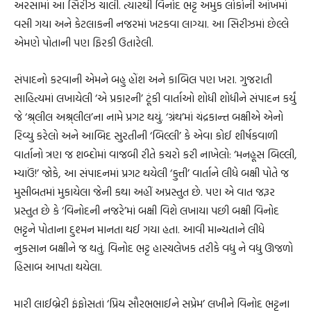
અરસામાં આ સિરીઝ ચાલી. ત્યારથી વિનોદ ભટ્ટ અમુક લોકોની આંખમાં
વસી ગયા અને કેટલાકની નજરમાં ખટકવા લાગ્યા. આ સિરીઝમાં છેલ્લે
એમણે પોતાની પણ ફિરકી ઉતારેલી.
સંપાદનો કરવાની એમને બહુ હોંશ અને કાબિલ પણ ખરા. ગુજરાતી
સાહિત્યમાં લખાયેલી ‘એ પ્રકારની’ ટૂંકી વાર્તાઓ શોધી શોધીને સંપાદન કર્યું
જે ‘શ્ર્લીલ અશ્ર્લીલ’ના નામે પ્રગટ થયું. ‘ગ્રંથ’માં ચંદ્રકાન્ત બક્ષીએ એનો
રિવ્યુ કરેલો અને આબિદ સુરતીની ‘બિલ્લી’ કે એવા કોઈ શીર્ષકવાળી
વાર્તાનો ત્રણ જ શબ્દોમાં વાજબી રીતે કચરો કરી નાખેલો: ‘મનહૂસ બિલ્લી,
મ્યાઉં!’ જોકે, આ સંપાદનમાં પ્રગટ થયેલી ‘કુત્તી’ વાર્તાને લીધે બક્ષી પોતે જ
મુસીબતમાં મુકાયેલા જેની કથા અહીં અપ્રસ્તુત છે. પણ એ વાત જરૂર
પ્રસ્તુત છે કે ‘વિનોદની નજરે’માં બક્ષી વિશે લખાયા પછી બક્ષી વિનોદ
ભટ્ટને પોતાના દુશ્મન માનતા થઈ ગયા હતા. આવી માન્યતાને લીધે
નુકસાન બક્ષીને જ થતું. વિનોદ ભટ્ટ હાસ્યલેખક તરીકે વધુ ને વધુ ઊજળો
હિસાબ આપતા થયેલા.
મારી લાઈબ્રેરી ફંફોસતાં ‘પ્રિય સૌરભભાઈને સપ્રેમ’ લખીને વિનોદ ભટ્ટના