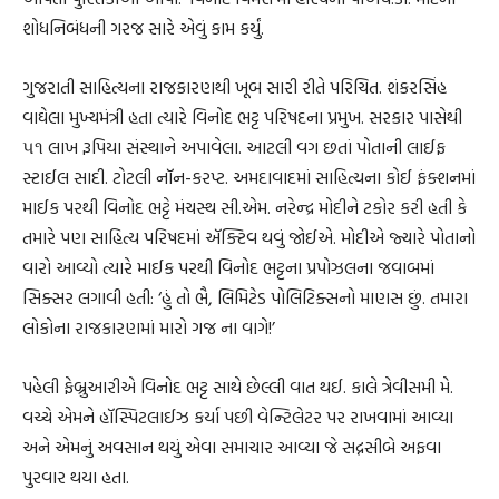
શોધનિબંધની ગરજ સારે એવું કામ કર્યું.
ગુજરાતી સાહિત્યના રાજકારણથી ખૂબ સારી રીતે પરિચિત. શંકરસિંહ
વાઘેલા મુખ્યમંત્રી હતા ત્યારે વિનોદ ભટ્ટ પરિષદના પ્રમુખ. સરકાર પાસેથી
૫૧ લાખ રૂપિયા સંસ્થાને અપાવેલા. આટલી વગ છતાં પોતાની લાઈફ
સ્ટાઈલ સાદી. ટોટલી નૉન-કરપ્ટ. અમદાવાદમાં સાહિત્યના કોઈ ફંક્શનમાં
માઈક પરથી વિનોદ ભટ્ટે મંચસ્થ સી.એમ. નરેન્દ્ર મોદીને ટકોર કરી હતી કે
તમારે પણ સાહિત્ય પરિષદમાં ઍક્ટિવ થવું જોઈએ. મોદીએ જ્યારે પોતાનો
વારો આવ્યો ત્યારે માઈક પરથી વિનોદ ભટ્ટના પ્રપોઝલના જવાબમાં
સિક્સર લગાવી હતી: ‘હું તો ભૈ, લિમિટેડ પોલિટિક્સનો માણસ છું. તમારા
લોકોના રાજકારણમાં મારો ગજ ના વાગે!’
પહેલી ફેબ્રુઆરીએ વિનોદ ભટ્ટ સાથે છેલ્લી વાત થઈ. કાલે ત્રેવીસમી મે.
વચ્ચે એમને હૉસ્પિટલાઈઝ કર્યા પછી વેન્ટિલેટર પર રાખવામાં આવ્યા
અને એમનું અવસાન થયું એવા સમાચાર આવ્યા જે સદ્નસીબે અફવા
પુરવાર થયા હતા.