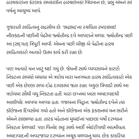
હાસ્યકારોના કેટલાક સમકાલીન હાસ્યલેખકો વિદ્યમાન છે, પ્રભુ એમને સો
વર્ષનું આયુષ્ય આપે.
ગુજરાતી સાહિત્યનું સદ્નસીબ છે. ‘ભદ્રંભદ્ર’ના રચયિતા રમણભાઈ
નીલકંઠની પછીની પેઢીમાં જ્યોતીન્દ્ર દવે આપણને મળ્યા. જ્યોતીન્દ્ર પછી
આ (સદ્ગત) ત્રિપુટી આવી. એમના પછી બીજી બે પેઢીના હાસ્ય
સાહિત્યકારો અત્યારે ઉત્તમ કાર્ય કરી રહ્યા છે.
પણ અત્યારે મન ખાટું થઈ ગયું છે. જેમની સાથે વ્યવસાયને કારણે
નિકટના સંબંધો બંધાયા એ ત્રણેય મારા મનગમતા હાસ્ય સાહિત્યકારો એક
પછી એક છેલ્લા સવા-દોઢ દાયકામાં જતા રહ્યા. બકુલ ત્રિપાઠી સાથે આ
ત્રણેયમાં સૌથી વધુ નિકટતા હતી. મારાં લગ્નમાં ખાસ અમદાવાદથી
આશીર્વાદ આપવા આવ્યા હતા. ગજબના વિદ્વાન. જ્યોતીન્દ્ર દવેને ત્યાં
કૉલેજના દિવસોમાં ગયો હતો અને કૉલેજના એક ફંકશનમાં મન ભરીને
એમને સાંભળ્યા હતા. તારક મહેતાનાં મુંબઈનાં પાછલાં વર્ષો દરમ્યાન
નિકટતા કેળવાઈ. પણ વિનોદ ભટ્ટ સાથે અર્લી એઈટીઝથી આત્મીયતા.
અમદાવાદની અવરજવર દરમ્યાન અચૂક મળવાનું થાય. છેક કાંકરિયા