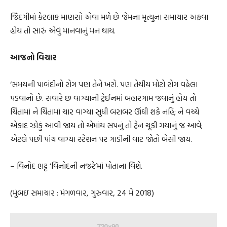
જિંદગીમાં કેટલાક માણસો એવા મળે છે જેમના મૃત્યુના સમાચાર અફવા
હોય તો સારું એવું માનવાનું મન થાય.
આજનો વિચાર
‘સમયની પાબંદીનો રોગ પણ તેને ખરો. પણ તેથીય મોટો રોગ વહેલા
પડવાનો છે. સવારે છ વાગ્યાની ટ્રેઈનમાં બહારગામ જવાનું હોય તો
ચિંતામાં ને ચિંતામાં ચાર વાગ્યા સુધી બરાબર ઊંઘી શકે નહિ; ને વચ્ચે
એકાદ ઝોકું આવી જાય તો એમાંય સપનું તો ટ્રેન ચૂકી ગયાનું જ આવે;
એટલે પછી પાંચ વાગ્યા સ્ટેશન પર ગાડીની વાટ જોતો બેસી જાય.
– વિનોદ ભટ્ટ ‘વિનોદની નજરે’માં પોતાના વિશે.
(મુંબઇ સમાચાર : મંગળવાર, ગુરુવાર, 24 મે 2018)