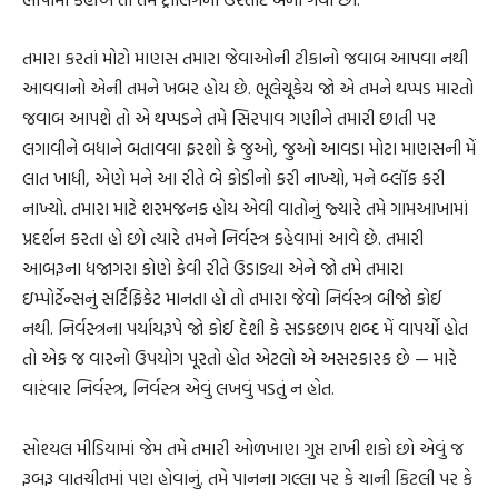
તમારા કરતાં મોટો માણસ તમારા જેવાઓની ટીકાનો જવાબ આપવા નથી
આવવાનો એની તમને ખબર હોય છે. ભૂલેચૂકેય જો એ તમને થપ્પડ મારતો
જવાબ આપશે તો એ થપ્પડને તમે સિરપાવ ગણીને તમારી છાતી પર
લગાવીને બધાને બતાવવા ફરશો કે જુઓ, જુઓ આવડા મોટા માણસની મેં
લાત ખાધી, એણે મને આ રીતે બે કોડીનો કરી નાખ્યો, મને બ્લૉક કરી
નાખ્યો. તમારા માટે શરમજનક હોય એવી વાતોનું જ્યારે તમે ગામઆખામાં
પ્રદર્શન કરતા હો છો ત્યારે તમને નિર્વસ્ત્ર કહેવામાં આવે છે. તમારી
આબરૂના ધજાગરા કોણે કેવી રીતે ઉડાડ્યા એને જો તમે તમારા
ઇમ્પોર્ટેન્સનું સર્ટિફિકેટ માનતા હો તો તમારા જેવો નિર્વસ્ત્ર બીજો કોઈ
નથી. નિર્વસ્ત્રના પર્યાયરૂપે જો કોઈ દેશી કે સડકછાપ શબ્દ મેં વાપર્યો હોત
તો એક જ વારનો ઉપયોગ પૂરતો હોત એટલો એ અસરકારક છે — મારે
વારંવાર નિર્વસ્ત્ર, નિર્વસ્ત્ર એવું લખવું પડતું ન હોત.
સોશ્યલ મીડિયામાં જેમ તમે તમારી ઓળખાણ ગુપ્ત રાખી શકો છો એવું જ
રૂબરૂ વાતચીતમાં પણ હોવાનું. તમે પાનના ગલ્લા પર કે ચાની કિટલી પર કે