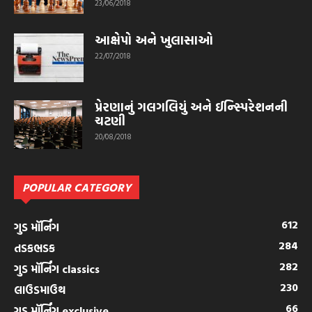
23/06/2018
આક્ષેપો અને ખુલાસાઓ
22/07/2018
પ્રેરણાનું ગલગલિયું અને ઈન્સ્પિરેશનની
ચટણી
20/08/2018
POPULAR CATEGORY
612
ગુડ મૉર્નિંગ
284
તડકભડક
282
ગુડ મૉર્નિંગ classics
230
લાઉડમાઉથ
66
ગુડ મૉર્નિંગ exclusive