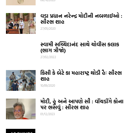
વડા પ્રધાન નરેન્દ્ર મોદીની નબળાઈઓ :
સૌરભ શાહ
27/05/2020
સ્વામી સચ્ચિદાનંદ સાથે ચોવીસ કલાક
(ભાગ ત્રીજો)
27/02/2022
કિસી કે બેટે કા મહારાષ્ટ્ર થોડી હૈઃ સૌરભ
શાહ
10/09/2020
મોદી, હું અને આપણે સૌ : વૉચડૉગે કોના
પર ભસવું : સૌરભ શાહ
01/12/2023