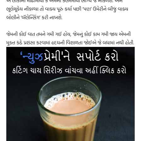
એ લોકોના મોઢામાંથી કે એમની કલમમાંથી ભાગ્યે જ નીકળશે. અને
ભૂલેચૂકેય નીકળ્યા તો વાક્ય પૂરું કર્યા પછી ‘પણ’ ઉમેરીને બીજું વાક્ય
બોલીને ‘બૅલેન્સિંગ’ કરી નાખશે.
જેમની કોઈ વાત તમને ગમી ગઈ હોય, જેમનું કોઈ કામ ગમી જાય એમની
મુક્ત કંઠે પ્રશંસા કરવામાં હૃદયની વિશાળતા જોઈએ જે બધામાં નથી હોતી.