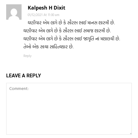
Kalpesh H Dixit
01/12/2021 At 11:00 am
ઘણીવાર એમ લાગે છે કે સૌરભ ભાઈ માનસ શાસ્ત્રી છે.
ઘણીવાર એમ લાગે છે કે સૌરભ ભાઈ સમાજ શાસ્ત્રી છે.
ઘણીવાર એમ લાગે છે કે સૌરભ ભાઈ જાગૃતિ નાં મશાલચી છે.
તેઓ એક સાચા સાહિત્યકાર છે.
Reply
LEAVE A REPLY