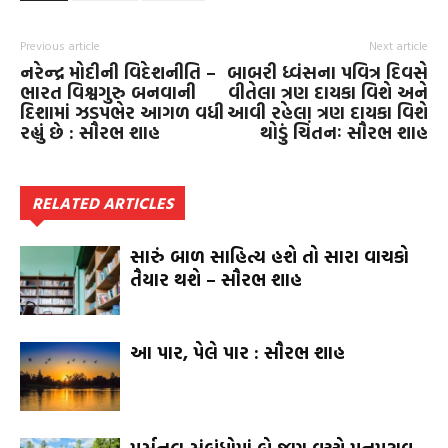
Previous article
Next article
નરેન્દ્ર મોદીની વિદેશનીતિ –
બાબરી ધ્વંસના પવિત્ર દિવસે
ભારત વિશ્વગુરુ બનવાની
વીતેલા ત્રણ દાયકા વિશે અને
દિશામાં ઝડપભેર આગળ વધી
આવી રહેલા ત્રણ દાયકા વિશે
રહ્યું છે : સૌરભ શાહ
થોડું ચિંતનઃ સૌરભ શાહ
RELATED ARTICLES
સારું બાળ સાહિત્ય હશે તો સારા વાચકો
તૈયાર થશે – સૌરભ શાહ
આ પાર, પેલે પાર : સૌરભ શાહ