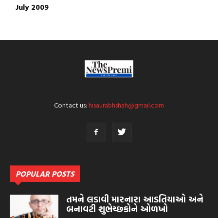
July 2009
Contact us:
hisaurabhshah@gmail.com
POPULAR POSTS
તમને લડાવી મારનારા આડતિયાઓ અને
બનાવટી શુભેચ્છકોને ઓળખો