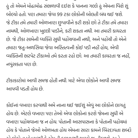
હું તો એમને મોઢામોઢ સંભળાવી દઈશ કે પાનના ગલ્લે હું એમના વિશે શું
બોલ્યો હતો. પણ તમારા જેવા 99 ટકા લોકોની બોલતી બંધ થઈ જશે.
જે ટીકા તમે તમારી ઓળખાણ છુપાવીને કરી શકો છો તે ટીકા તમે તમારા
નામથી, ઓળખાણ ખુલ્લી પાડીને, કરી શકતા નથી. આ તમારી કાયરતા
છે. જે ટીકા સામેની વ્યક્તિ સુધી પહોંચવાની નથી, અને પહોંચી તો એને
તમારા જંતુ-અળસિયા જેવા અસ્તિત્વની કોઈ પડી નહીં હોય, એવી
વ્યક્તિની ભરપેટ ટીકાઓ તમે કરતા રહો છો. આ તમારી કાયરતા જ નહીં,
નપુંસકતા પણ છે.
ટીકાકારોમાં આવી સમજ હોતી નથી. માટે એવા લોકોને આવી સમજ
આપવી પડતી હોય છે.
કોઈનાં વખાણ કરવાથી અમે નાના થઈ જઈશું એવું આ લોકોને લાગતું
હોય છે. એટલે વખાણ પણ તેઓ એવા લોકોનાં કરશે જેમના સુધી એ
વખાણ પહોંચવાના જ ન હોય. પોતાની આસપાસના કે પોતાની પહોંચમાં
હોય કે પોતાને જેઓ ઓળખતા હોય એમના સારા કામને બિરદાવતા શબ્દો