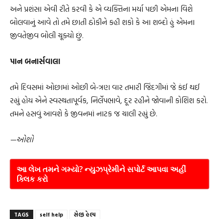
અને પ્રશંસા એવી રીતે કરવી કે એ વ્યક્તિના મર્યા પછી એમના વિશે
બોલવાનું આવે તો તમે છાતી ઠોકીને કહી શકો કે આ શબ્દો હું એમના
જીવતેજીવ બોલી ચૂક્યો છું.
પાન બનાર્સવાલા
તમે દિવસમાં ઓછામાં ઓછી બે-ત્રણ વાર તમારી જિંદગીમાં જે કંઈ થઈ
રહ્યું હોય એને સ્વસ્થતાપૂર્વક, નિર્લેપભાવે, દૂર રહીને જોવાની કોશિશ કરો.
તમને હસવું આવશે કે જીવનમાં નાટક જ ચાલી રહ્યું છે.
—ઓશો
આ લેખ તમને ગમ્યો? ન્યુઝપ્રેમીને સપોર્ટ આપવા અહીં
ક્લિક કરો
TAGS
self help
સેલ્ફ હેલ્પ