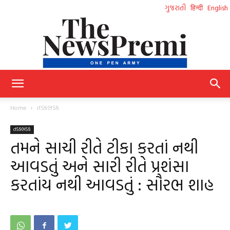
ગુજરાતી
हिन्दी
English
NewsPremi
Home
તડકભડક
તડકભડક
Gujarati
તમને સાચી રીતે ટીકા કરતાં નથી
આવડતું અને સારી રીતે પ્રશંસા
કરતાંય નથી આવડતું : સૌરભ શાહ