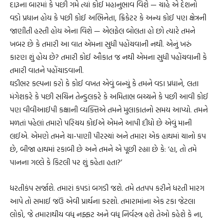
દારૂના બારમાં કે પછી ગમે ત્યાં કોઈ મહાનુભાવ વિશે — ચાહે એ દેશનો
વડો પ્રધાન હોય કે પછી કોઈ અભિનેતા, ક્રિકેટર કે અન્ય કોઈ પણ ક્ષેત્રની
જાણીતી હસ્તી હોય એના વિશે — એલફેલ બોલતા હો છો ત્યારે તમને
ખબર છે કે તમારી આ વાત એમના સુધી પહોંચવાની નથી. એનું ખરું
કારણ શું હોય છે? તમારી કોઈ ઔકાત જ નથી એમના સુધી પહોંચવાની કે
તમારી વાતને પહોંચાડવાની.
ઘડીભર કલ્પના કરો કે કોઈ વખત એવું બન્યું કે તમને વડા પ્રધાને, લતા
મંગેશકરે કે પછી સચિન તેન્ડુલકરે કે અમિતાભ બચ્ચને કે પછી આવી કોઈ
પણ વીવીઆઈપી કક્ષાની વ્યક્તિએ તમને મુલાકાતનો સમય આપ્યો. તમને
મળતાં પહેલાં તમારો પરિચય કોઈએ એમને આપી દીધો છે એવું માની
લઈએ. એમણે તમને ચા-પાણી પીરસ્યાં અને તમારા એક હાથમાં ચાનો કપ
છે, બીજા હાથમાં રકાબી છે અને તમને એ પૂછી રહ્યા છે કે: ‘હા, તો તમે
પાનના ગલ્લે કે કિટલી પર શું કહેતા હતા?’
ધરતીકંપ સર્જાશે. તમારાં કપડાં બગડી જશે. તમે તતપપ કરીને ધરતી મારગ
આપે તો સમાઈ જઉં એવી પ્રાર્થના કરશો. તમારામાંના એક ટકા જેટલા
લોકો, જે તમારાથીય વધુ નફ્ફટ અને વધુ નિર્વસ્ત્ર હશે તેઓ કહેશે કે ના,