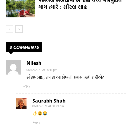
પર્સનલ સંબંધોમાં બે જણ વચ્ચે મનમુટાવ
થાય ત્યારે : સૌરભ શાહ
3 COMMENTS
Nilesh
06/12/2021 At 10:11 pm
સૌરભભાઇ, તમારા આ લેખની પ્રશંસા કરી શકીએ?
Reply
Saurabh Shah
06/12/2021 At 10:39 pm
Reply