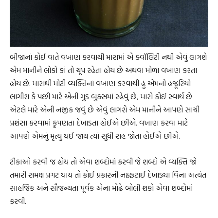
બીજાનાં કોઈ વાતે વખાણ કરવાથી મારામાં એ ક્વૉલિટી નથી એવું લાગશે
એમ માનીને લોકો કાં તો ચૂપ રહેતા હોય છે અથવા મોળા વખાણ કરતા
હોય છે. મારાથી મોટી વ્યક્તિનાં વખાણ કરવાથી હું એમનો હજૂરિયો
લાગીશ કે પછી મારે એની ગુડ બુક્સમાં રહેવું છે, મારો કોઈ સ્વાર્થ છે
એટલે મારે એની નજીક જવું છે એવું લાગશે એમ માનીને આપણે સાચી
પ્રશંસા કરવામાં કૃપણતા દેખાડતા હોઈએ છીએ. વખાણ કરવા માટે
આપણે એમનું મૃત્યુ થઈ જાય ત્યાં સુધી રાહ જોતા હોઈએ છીએ.
ટીકાઓ કરવી જ હોય તો એવા શબ્દોમાં કરવી જે શબ્દો એ વ્યક્તિ જો
તમારી સમક્ષ પ્રગટ થાય તો કોઈ પ્રકારની નફ્ફટાઈ દેખાડ્યા વિના અત્યંત
સાહજિક અને સૌજન્યતા પૂર્વક એના મોઢે બોલી શકો એવા શબ્દોમાં
કરવી.