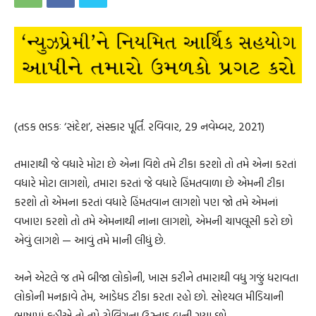
(તડક ભડકઃ ‘સંદેશ’, સંસ્કાર પૂર્તિ. રવિવાર, 29 નવેમ્બર, 2021)
તમારાથી જે વધારે મોટા છે એના વિશે તમે ટીકા કરશો તો તમે એના કરતાં
વધારે મોટા લાગશો, તમારા કરતાં જે વધારે હિંમતવાળા છે એમની ટીકા
કરશો તો એમના કરતાં વધારે હિંમતવાન લાગશો પણ જો તમે એમનાં
વખાણ કરશો તો તમે એમનાથી નાના લાગશો, એમની ચાપલૂસી કરો છો
એવું લાગશે — આવું તમે માની લીધું છે.
અને એટલે જ તમે બીજા લોકોની, ખાસ કરીને તમારાથી વધુ ગજું ધરાવતા
લોકોની મનફાવે તેમ, આડેધડ ટીકા કરતા રહો છો. સોશ્યલ મીડિયાની
ભાષામાં કહીએ તો તમે ટ્રોલિંગના ઉસ્તાદ બની ગયા છો.