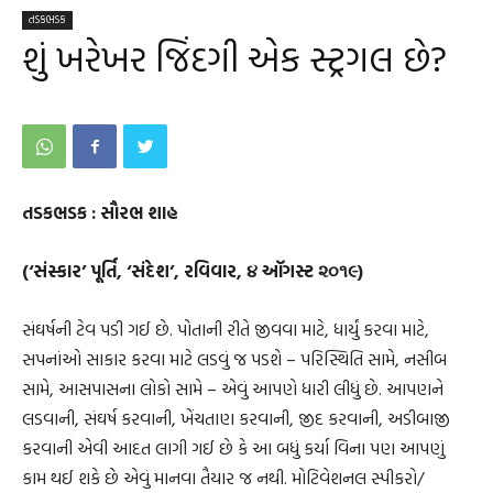
તડકભડક
શું ખરેખર જિંદગી એક સ્ટ્રગલ છે?
તડકભડક : સૌરભ શાહ
(‘સંસ્કાર’ પૂર્તિ, ‘સંદેશ’, રવિવાર, ૪ ઑગસ્ટ ૨૦૧૯)
સંઘર્ષની ટેવ પડી ગઈ છે. પોતાની રીતે જીવવા માટે, ધાર્યું કરવા માટે,
સપનાંઓ સાકાર કરવા માટે લડવું જ પડશે – પરિસ્થિતિ સામે, નસીબ
સામે, આસપાસના લોકો સામે – એવું આપણે ધારી લીધું છે. આપણને
લડવાની, સંઘર્ષ કરવાની, ખેંચતાણ કરવાની, જીદ કરવાની, અડીબાજી
કરવાની એવી આદત લાગી ગઈ છે કે આ બધું કર્યા વિના પણ આપણું
કામ થઈ શકે છે એવું માનવા તૈયાર જ નથી. મોટિવેશનલ સ્પીકરો/