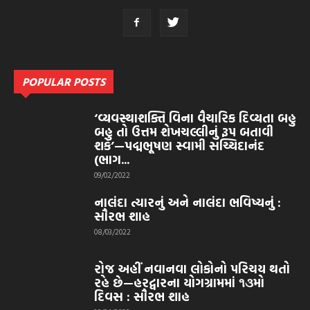
POPULAR POSTS
‘વ્યવસ્થાશક્તિ વિના વૈચારિક દિવ્યતા બહુ
બહુ તો ઉત્તમ શેખચલ્લીનું રૂપ બતાવી
શકે’—પદ્મભૂષણ સ્વામી સચ્ચિદાનંદ
(ભાગ...
09/02/2022
નાલંદા ત્યારનું અને નાલંદા ભવિષ્યનું :
સૌરભ શાહ
08/03/2022
રોજ અહીં નવાનવા લોકોનો પરિચય થતો
રહે છે—હરદ્વારના યોગગ્રામમાં ૧૩મો
દિવસ : સૌરભ શાહ