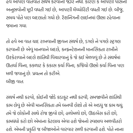
હવે આપણે વાતેવાતે સંઘર્ષ કરવાની જરૂર નથી. કારણ કે આપણી પાસેની
અનુભવોની મૂડી વધતી ગઈ છે, આપણી મૅચ્યોરિટી વધતી ગઈ છે. બીજું,
સમય પોતે પણ બદલાતો ગયો છે. રૅશનિંગની લાઈનમાં ઊભા રહેવાના
જમાના ગયા.
તો હવે આ વાત યાદ રાખવાની જીવન સંઘર્ષ છે, ડગલે ને પગલે સ્ટ્રગલ
કરવાની છે એવું માનવાને બદલે, કન્ફ્ન્ટેશનની માનસિકતા રાખીને
ઉશ્કેરાવાને બદલે શાંતિથી વિચારવાનું કે જે કંઈ મેળવવું છે તે સંઘર્ષમાં
ઊતર્યા વિના, કકળાટ કે કંકાસ કર્યા વિના, કજિયો ઊભો કર્યા વિના પણ
મળી જવાનું છે. પ્રયત્ન તો કરીએ.
બીજી વાત.
સંઘર્ષ નથી કરવો, કોઈની જોડે કડાકૂટ નથી કરવી, સમજાવીને શાંતિથી
કામ લેવું છે એવી માનસિકતા તમે બનવી લેશો તો એ અડધું જ કામ થયું.
તમે જે લોકોની સાથે રોજ જીવો છો, હળોમળો છો, ઊઠબેસ કરો છો,
કામધંધો કરો છો એમાંના કેટલાય એવા હશે જેમનો સ્વભાવ અળવીતરો
હશે. એમની પ્રકૃતિ જ બીજાઓને વારંવાર સળી કરવાની હશે. પોતે નાના