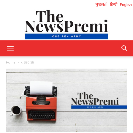
ગુજરાતી
हिन्दी
English
NewsPremi
Home
તડકભડક
Gujarati