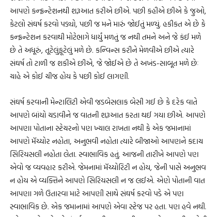
આપણે કન્ફ્રન્ટેશનથી શરૂઆત કરીએ છીએ. પછી કહીએ છીએ કે જુઓ,
કેટલો સંઘર્ષ કરવો પડ્યો, પછી જ મને મારું જોઈતું મળ્યું. હકીકત એ છે કે
કન્ફ્રન્ટેશન કરવાથી મોટેભાગે ધાર્યું મળતું જ નથી તમને અને જે કંઈ મળે
છે તે અધૂરું, તૂટેલુંફૂટેલું મળે છે. કન્વિન્સ કરીને મેળવીએ છીએ ત્યારે
સંઘર્ષ તો ટાળી જ શકીએ છીએ, જે જોઈએ છે તે અખંડ-સાબૂત મળે છેઃ
ચાહે એ કોઈ ચીજ હોય કે પછી કોઈ લાગણી.
સંઘર્ષ કરવાની મેન્ટાલિટી એવી જડબેસલાક બેસી ગઈ છે કે દરેક વાતે
આપણે બાંયો ચડાવીને જ વાતની શરૂઆત કરતા થઈ ગયા છીએ. આપણે
આપણા પોતાના સ્ટેચરનો પણ ખ્યાલ રાખતા નથી કે એક જમાનામાં
આપણે મૅચ્યોર નહોતા, અનુભવી નહોતા ત્યારે બીજાઓ આપણને કદાચ
સિરિયસલી નહોતા લેતા. સ્વાભાવિક હતું. આજની તારીખે આપણે પણ
એવો જ વ્યવહાર કરીએ. જેમનામાં મૅચ્યોરિટી ન હોય, જેની પાસે અનુભવ
ન હોય એ વ્યક્તિને આપણે સિરિયસલી ન જ લઈએ. એણે પોતાની વાત
આપણા ગળે ઉતારવા માટે આપણી સાથે સંઘર્ષ કરવો પડે એ પણ
સ્વાભાવિક છે. એક જમાનામાં આપણે એવા સ્ટેજ પર હતા. પણ હવે નથી.