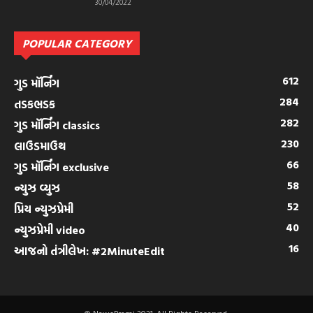
30/04/2022
POPULAR CATEGORY
612
ગુડ મૉર્નિંગ
284
તડકભડક
282
ગુડ મૉર્નિંગ classics
230
લાઉડમાઉથ
66
ગુડ મૉર્નિંગ exclusive
58
ન્યુઝ વ્યુઝ
52
પ્રિય ન્યુઝપ્રેમી
40
ન્યુઝપ્રેમી video
16
આજનો તંત્રીલેખ: #2MinuteEdit
© NewsPremi 2021. All Rights Reserved.