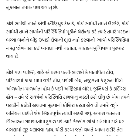
નુકસાન તમારું પણ થવાનું છે.
કોઈ સામેથી તમને એવી ઍટિટ્‌યુડ દેખાડે, કોઈ સામેથી તમને ઉશ્કેરે, કોઈ
સામેથી તમને સંઘર્ષની પરિસ્થિતિમાં મૂકીને ચેલેન્જ કરે ત્યારે તમારે મરદના
બચ્ચા બનીને બીડું ઉપાડી લેવાની ભૂલ નહીં કરવાની. આવી પરિસ્થિતિમાં
નમતું જોખનારા કંઈ બાયલા નથી ગણાતા, ચાણક્યબુધ્ધિવાળા પુરવાર
થાય છે.
કોઈ પણ વ્યક્તિ, ચાહે એ ઘરમાં પત્ની-બાળકો કે માતાપિતા હોય,
પરિવારમાં કાકા-મામા વગેરે હોય, પડોશી હોય, નજીકના કે દૂરના મિત્રો-
ઓળખીતા-પાળખીતા હોય કે પછી ઑફિસમાં બૉસ, જુનિયર્સ કે કલિગ્સ
હોય – તમે જે સંઘર્ષની પરિસ્થિતિ ટાળવાનું નક્કી કરી લીધું છે એમાં તમને
ઘસડીને કફોડી હાલતમાં મૂકવાની કોશિશ કરતા હોય તો તમારે ચડ્ડી-
બનિયન ધારીને જેમ સિફતપૂર્વક ત્યાંથી સરકી જવું. અમારા વતનના
વિસ્તારના ગામડાઓમાં દુકાળ પડે ત્યારે કેટલાંક લોકો શહેરોમાં રાત્રે ઘર-
બંગલામાં લૂંટ ચલાવવા જાય. ચોરી કરવા જતી વખતે આખા શરીરે તેલ