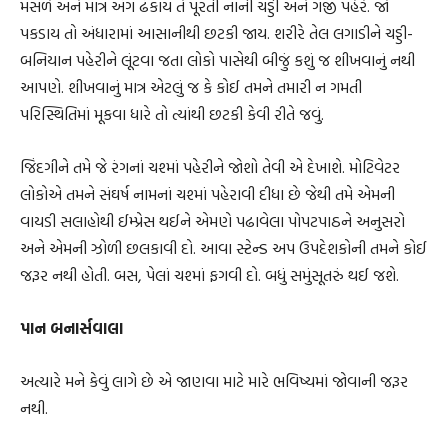
મસળે અને માત્ર અંગ ઢંકાય તે પૂરતી નાની ચડ્ડી અને ગંજી પહેરે. જો
પકડાય તો અંધારામાં આસાનીથી છટકી જાય. શરીરે તેલ લગાડીને ચડ્ડી-
બનિયાન પહેરીને લૂંટવા જતા લોકો પાસેથી બીજું કશું જ શીખવાનું નથી
આપણે. શીખવાનું માત્ર એટલું જ કે કોઈ તમને તમારી ન ગમતી
પરિસ્થિતિમાં મૂકવા ધારે તો ત્યાંથી છટકી કેવી રીતે જવું.
જિંદગીને તમે જે રંગનાં ચશ્માં પહેરીને જોશો તેવી એ દેખાશે. મોટિવેટર
લોકોએ તમને સંઘર્ષ નામનાં ચશ્માં પહેરાવી દીધા છે જેથી તમે એમની
વાયડી સલાહોથી ઈમ્પ્રેસ થઈને એમણે પઢાવેલા પોપટપાઠને અનુસરો
અને એમની ઝોળી છલકાવી દો. આવા સ્ટેન્ડ અપ ઉપદેશકોની તમને કોઈ
જરૂર નથી હોતી. બસ, પેલાં ચશ્માં ફગવી દો. બધું સમુંસૂતરું થઈ જશે.
પાન બનાર્સવાલા
અત્યારે મને કેવું લાગે છે એ જાણવા માટે મારે ભવિષ્યમાં જોવાની જરૂર
નથી.