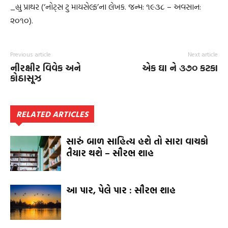
_હ્યુ પ્રાથર (‘નોટ્‌સ ટુ માયસેલ્ફ’ના લેખક. જન્મ: ૧૯૩૮ – અવસાન:
૨૦૧૦).
Previous article
Next article
નીરક્ષીર વિવેક અને
એક ઘા ને ૩૭૦ કટકા
કોઠાસૂઝ
RELATED ARTICLES
સારું બાળ સાહિત્ય હશે તો સારા વાચકો
તૈયાર થશે – સૌરભ શાહ
આ પાર, પેલે પાર : સૌરભ શાહ