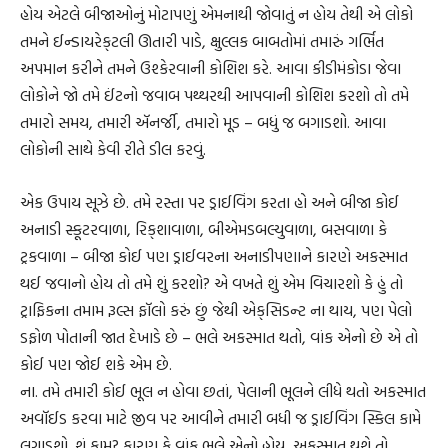
હોય એટલે બીજાઓનું મોટાપણું એમનાથી જોવાતું ન હોય તેથી એ લોકો
તમને ઈન્ડાયરેક્‌ટલી ઊતારી પાડે, ક્ષુલ્લક બાબતોમાં તમારું ગર્ભિત
અપમાન કરીને તમને ઉશ્કેરવાની કોશિશ કરે. આવા કીડીમંકોડા જેવા
લોકોને જો તમે ઈંટનો જવાબ પથ્થરથી આપવાની કોશિશ કરશો તો તમે
તમારો સમય, તમારી ઍનર્જી, તમારો મૂડ – બધું જ બગાડશો. આવા
લોકોની સાથે કેવી રીતે ડીલ કરવું.
એક ઉપાય સૂઝે છે. તમે રસ્તા પર ડ્રાઈવિંગ કરતા હો અને બીજા કોઈ
અનાડી સ્કૂટરવાળા, રિક્‌શાવાળા, બીએમડબલ્યુવાળા, બસવાળા કે
ટ્રકવાળા – બીજા કોઈ પણ ડ્રાઈવરના અનાડીપણાને કારણે અકસ્માત
થઈ જવાનો હોય તો તમે શું કરશો? એ વખતે શું એમ વિચારશો કે હું તો
ટ્રાફિકના તમામ રૂલ્સ ફૉલો કરું છું જેથી એક્‌સિડન્ટ ના થાય, પણ પેલો
ડફોળ પોતાની જાત દેખાડે છે – ભલે અકસ્માત થતો, વાંક એનો છે એ તો
કોઈ પણ જોઈ શકે એમ છે.
ના. તમે તમારી કોઈ ભૂલ ન હોવા છતાં, પેલાની ભૂલને લીધે થતો અકસ્માત
અવૉઈડ કરવા માટે જીવ પર આવીને તમારી બધી જ ડ્રાઈવિંગ સ્કિલ કામે
લગાડશો. શું કામ? કારણ કે વાંક ભલે એનો હોય, અકસ્માત થશે તો