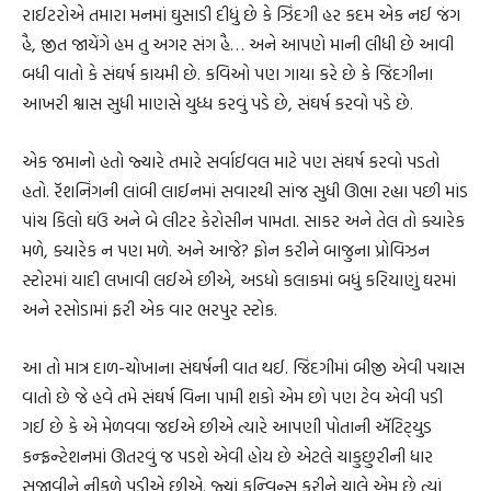
રાઈટરોએ તમારા મનમાં ઘુસાડી દીધું છે કે ઝિંદગી હર કદમ એક નઈ જંગ
હૈ, જીત જાયેંગે હમ તુ અગર સંગ હૈ… અને આપણે માની લીધી છે આવી
બધી વાતો કે સંઘર્ષ કાયમી છે. કવિઓ પણ ગાયા કરે છે કે જિંદગીના
આખરી શ્વાસ સુધી માણસે યુધ્ધ કરવું પડે છે, સંઘર્ષ કરવો પડે છે.
એક જમાનો હતો જ્યારે તમારે સર્વાઈવલ માટે પણ સંઘર્ષ કરવો પડતો
હતો. રૅશનિંગની લાંબી લાઈનમાં સવારથી સાંજ સુધી ઊભા રહ્યા પછી માંડ
પાંચ કિલો ઘઉં અને બે લીટર કેરોસીન પામતા. સાકર અને તેલ તો ક્યારેક
મળે, ક્યારેક ન પણ મળે. અને આજે? ફોન કરીને બાજુના પ્રોવિઝન
સ્ટોરમાં યાદી લખાવી લઈએ છીએ, અડધો કલાકમાં બધું કરિયાણું ઘરમાં
અને રસોડામાં ફરી એક વાર ભરપુર સ્ટોક.
આ તો માત્ર દાળ-ચોખાના સંઘર્ષની વાત થઈ. જિંદગીમાં બીજી એવી પચાસ
વાતો છે જે હવે તમે સંઘર્ષ વિના પામી શકો એમ છો પણ ટેવ એવી પડી
ગઈ છે કે એ મેળવવા જઈએ છીએ ત્યારે આપણી પોતાની ઍટિટ્‌યુડ
કન્ફ્રન્ટેશનમાં ઊતરવું જ પડશે એવી હોય છે એટલે ચાકુછુરીની ધાર
સજાવીને નીકળે પડીએ છીએ. જ્યાં કન્વિન્સ કરીને ચાલે એમ છે ત્યાં