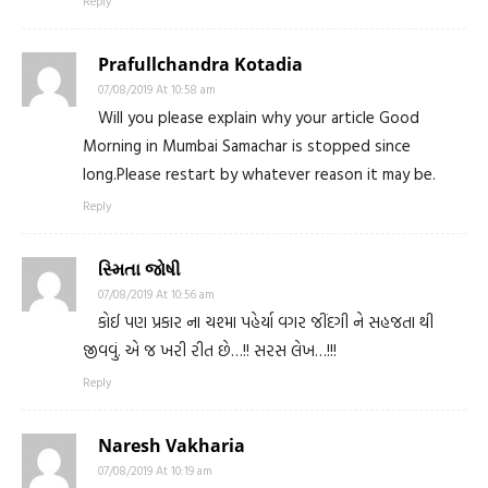
Reply
Prafullchandra Kotadia
07/08/2019 At 10:58 am
Will you please explain why your article Good
Morning in Mumbai Samachar is stopped since
long.Please restart by whatever reason it may be.
Reply
સ્મિતા જોષી
07/08/2019 At 10:56 am
કોઈ પણ પ્રકાર ના ચશ્મા પહેર્યા વગર જીંદગી ને સહજતા થી
જીવવું. એ જ ખરી રીત છે…!! સરસ લેખ…!!!
Reply
Naresh Vakharia
07/08/2019 At 10:19 am