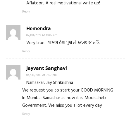
Aflatoon, A real motivational write up!
Reply
Hemendra
07/08/2019 At 10:07 am
Very true…વાસણ હેઠા મૂકો તો ખખડે જ નહિ.
Reply
Jayvant Sanghavi
04/08/2019 At 7:07 pm
Namsakar. Jay Shrikrishna
We request you to start your GOOD MORNING
In Mumbai Samachar as now it is Modisaheb
Government. We miss you a lot every day.
Reply