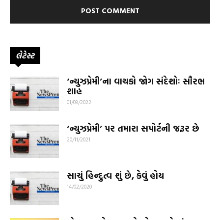
લેટેસ્ટ
‘ન્યુઝપ્રેમી’ના વાચકો જોગ સંદેશોઃ સૌરભ
શાહ
01/03/2022
‘ન્યુઝપ્રેમી’ પર તમારા સપોર્ટની જરૂર છે
20/11/2021
સાચું હિન્દુત્વ શું છે, કેવું હોય
14/02/2020