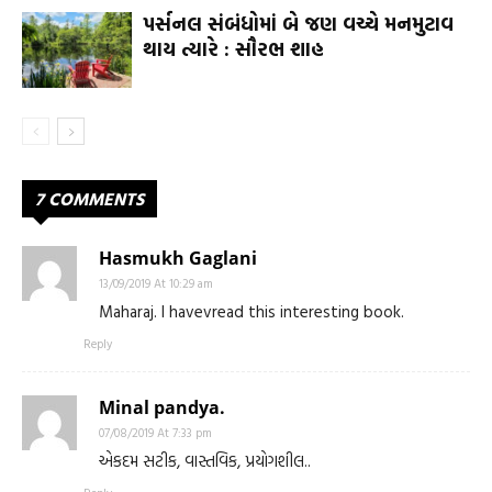
પર્સનલ સંબંધોમાં બે જણ વચ્ચે મનમુટાવ
થાય ત્યારે : સૌરભ શાહ
7 COMMENTS
Hasmukh Gaglani
13/09/2019 At 10:29 am
Maharaj. I havevread this interesting book.
Reply
Minal pandya.
07/08/2019 At 7:33 pm
એકદમ સટીક, વાસ્તવિક, પ્રયોગશીલ..