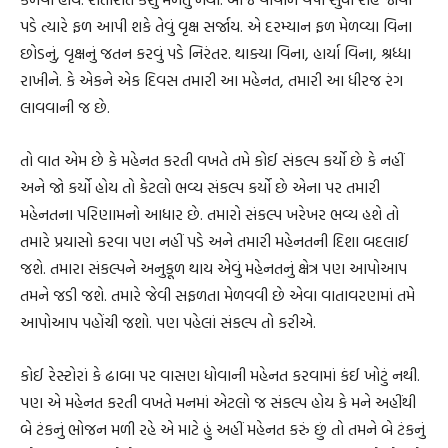
પડે ત્યારે ફળ આપી શકે તેવું વૃક્ષ સર્જાય. એ દરમ્યાન ફળ મેળવ્યા વિના
છોડનું, વૃક્ષનું જતન કરવું પડે નિરંતર. થાક્યા વિના, હાર્યા વિના, શ્રધ્ધા
રાખીને. કે એકને એક દિવસ તમારી આ મહેનત, તમારી આ ધીરજ રંગ
લાવવાની જ છે.
તો વાત એમ છે કે મહેનત કરતી વખતે તમે કોઈ સંકલ્પ કર્યો છે કે નહીં
અને જો કર્યો હોય તો કેટલો ભવ્ય સંકલ્પ કર્યો છે એના પર તમારી
મહેનતના પરિણામનો આધાર છે. તમારો સંકલ્પ ખરેખર ભવ્ય હશે તો
તમારે પ્રયાસો કરવા પણ નહીં પડે અને તમારી મહેનતની દિશા બદલાઈ
જશે. તમારા સંકલ્પને અનુકૂળ થાય એવું મહેનતનું ક્ષેત્ર પણ આપોઆપ
તમને જડી જશે. તમારે જેવી સફળતા મેળવવી છે એવા વાતાવરણમાં તમે
આપોઆપ પહોંચી જશો. પણ પહેલાં સંકલ્પ તો કરીએ.
કોઈ રેસ્ટોરાં કે ઢાબા પર વાસણ ધોવાની મહેનત કરવામાં કંઈ ખોટું નથી.
પણ એ મહેનત કરતી વખતે મનમાં એટલો જ સંકલ્પ હોય કે મને અહીંથી
બે ટંકનું ભોજન મળી રહે એ માટે હું અહીં મહેનત કરું છું તો તમને બે ટંકનું