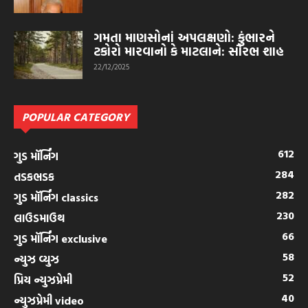
ગમતા માણસોનાં અપલક્ષણો: કુંભારને
ટકોરો મારવાનો કે માટલાને: સૌરભ શાહ
22/12/2025
POPULAR CATEGORY
612
ગુડ મૉર્નિંગ
284
તડકભડક
282
ગુડ મૉર્નિંગ classics
230
લાઉડમાઉથ
66
ગુડ મૉર્નિંગ exclusive
58
ન્યુઝ વ્યુઝ
52
પ્રિય ન્યુઝપ્રેમી
40
ન્યુઝપ્રેમી video