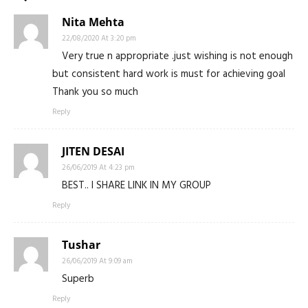
Nita Mehta
22/08/2020 At 3:20 pm
Very true n appropriate .just wishing is not enough
but consistent hard work is must for achieving goal
Thank you so much
Reply
JITEN DESAI
26/06/2019 At 4:23 pm
BEST.. I SHARE LINK IN MY GROUP
Reply
Tushar
26/06/2019 At 9:09 am
Superb
Reply