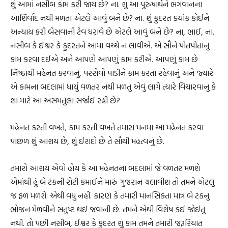
શું આમાં નસીબ કામ કરી જાય છે? ના. શું આ પુરુષાર્થને ભગવાનના
આશિર્વાદ નથી મળતા એટલે આવું બને છે? ના. શું કુદરત ક્યાંક કોઈને
અન્યાય કરી બેસવાની ટેવ ધરાવે છે એટલે આવું બને છે? ના, ભાઈ, ના.
નસીબ કે ઈશ્વર કે કુદરતને આમાં વચ્ચે ન લાવીએ. એ સૌને પોતપોતાનું
કામ કરવા દઈએ અને આપણે આપણું કામ કરીએ. આપણું કામ છે
નિષ્ઠાથી મહેનત કરવાનું, પરસેવો પાડીને કામ કરતાં રહેવાનું અને જ્યારે
એ કામના બદલામાં ધાર્યું વળતર નથી મળતું એવું લાગે ત્યારે વિચારવાનું કે
શા માટે આ અસમતુલા સર્જાઈ રહી છે?
મહેનત કરતી વખતે, કામ કરતી વખતે તમારા મનમાં આ મહેનત કરવા
પાછળ શું આશય છે, શું ઈરાદો છે તે સૌથી મહત્વનું છે.
તમારો આશય એવો હોય કે આ મહેનતના બદલામાં જે વળતર મળશે
એમાંથી હું બે ટંકની રોટી કમાઈને મારું ગુજરાન ચલાવીશ તો તમને એટલું
જ ફળ મળશે. એથી વધુ નહીં. કારણ કે તમારી માનસિકતા માત્ર બે ટંકનું
ભોજન મેળવીને સંતુષ્ટ થઈ જવાની છે. તમને એથી વિશેષ કંઈ જોઈતું
નથી. તો પછી નસીબ, ઈશ્વર કે કુદરત શું કામ તમને તમારી જરૂરિયાત