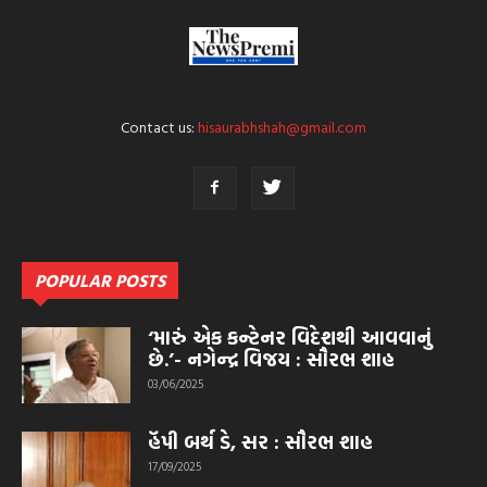
Contact us:
hisaurabhshah@gmail.com
POPULAR POSTS
‘મારું એક કન્ટેનર વિદેશથી આવવાનું
છે.’- નગેન્દ્ર વિજય : સૌરભ શાહ
03/06/2025
હૅપી બર્થ ડે, સર : સૌરભ શાહ
17/09/2025