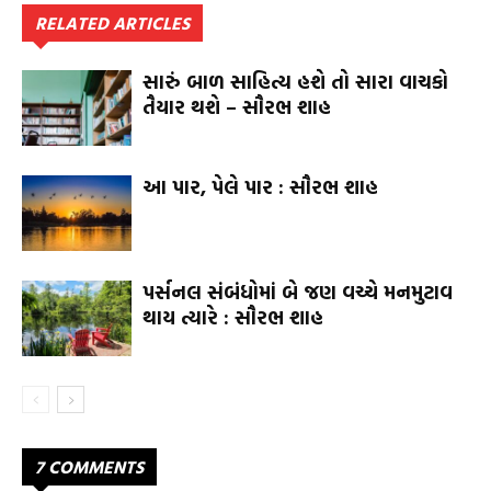
RELATED ARTICLES
સારું બાળ સાહિત્ય હશે તો સારા વાચકો
તૈયાર થશે – સૌરભ શાહ
આ પાર, પેલે પાર : સૌરભ શાહ
પર્સનલ સંબંધોમાં બે જણ વચ્ચે મનમુટાવ
થાય ત્યારે : સૌરભ શાહ
7 COMMENTS