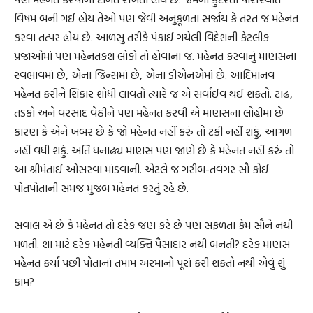
વિષમ બની ગઈ હોય તેઓ પણ જેવી અનુકૂળતા સર્જાય કે તરત જ મહેનત
કરવા તત્પર હોય છે. આળસુ તરીકે પંકાઈ ગયેલી વિદેશની કેટલીક
પ્રજાઓમાં પણ મહેનતકશ લોકો તો હોવાના જ. મહેનત કરવાનું માણસના
સ્વભાવમાં છે, એના જિન્સમાં છે, એના ડીએનએમાં છે. આદિમાનવ
મહેનત કરીને શિકાર શોધી લાવતો ત્યારે જ એ સર્વાઈવ થઈ શકતો. ટાઢ,
તડકો અને વરસાદ વેઠીને પણ મહેનત કરવી એ માણસના લોહીમાં છે
કારણ કે એને ખબર છે કે જો મહેનત નહીં કરું તો ટકી નહીં શકું, આગળ
નહીં વધી શકું. અતિ ધનાઢ્ય માણસ પણ જાણે છે કે મહેનત નહીં કરું તો
આ શ્રીમંતાઈ ઓસરવા માંડવાની. એટલે જ ગરીબ-તવંગર સૌ કોઈ
પોતપોતાની સમજ મુજબ મહેનત કરતું રહે છે.
સવાલ એ છે કે મહેનત તો દરેક જણ કરે છે પણ સફળતા કેમ સૌને નથી
મળતી. શા માટે દરેક મહેનતી વ્યક્તિ પૈસાદાર નથી બનતી? દરેક માણસ
મહેનત કર્યા પછી પોતાનાં તમામ અરમાનો પૂરાં કરી શકતો નથી એવું શું
કામ?