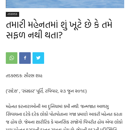
તડકભડક
તમારી મહેનતમાં શું ખૂટે છે કે તમે
સફળ નથી થતા?
તડકભડક: સૌરભ શાહ
(‘સંદેશ’ , ‘સંસ્કાર’ પૂર્તિ, રવિવાર, ૨૩ જૂન ૨૦૧૯)
મહેનત કરનારાઓની આ દુનિયામાં કમી નથી. જન્મજાત આળસુ
સિવાયના દરેકે દરેક લોકો પોતપોતાના ગજા પ્રમાણે આકરી મહેનત કરતા
જ હોય છે. જેમના શારીરિક કે માનસિક સંજોગો વિપરીત હોય એવા લોકો
પણ મહેનત કરવાની દાનત રાખતા હોય છે. જેમની કુદરતી પરિસ્થિતિ