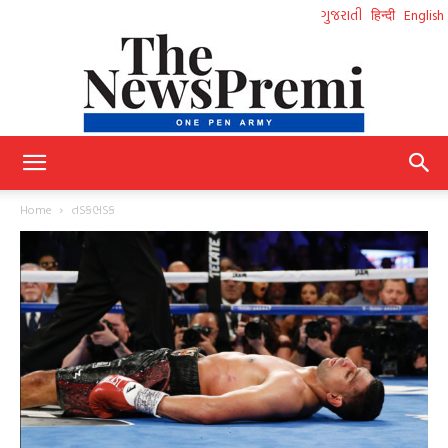
ગુજરાતી
हिन्दी
English
NewsPremi
Home
તડકભડક
Gujarati