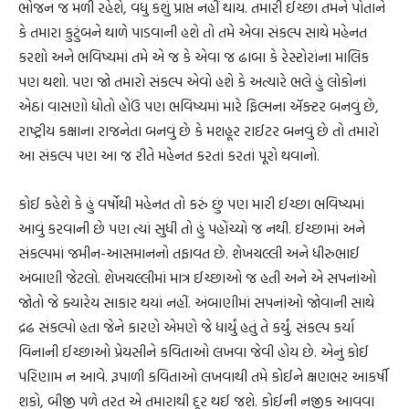
ભોજન જ મળી રહેશે, વધુ કશું પ્રાપ્ત નહીં થાય. તમારી ઈચ્છા તમને પોતાને
કે તમારા કુટુંબને થાળે પાડવાની હશે તો તમે એવા સંકલ્પ સાથે મહેનત
કરશો અને ભવિષ્યમાં તમે એ જ કે એવા જ ઢાબા કે રેસ્ટોરાંના માલિક
પણ થશો. પણ જો તમારો સંકલ્પ એવો હશે કે અત્યારે ભલે હું લોકોનાં
એઠાં વાસણો ધોતો હોઉં પણ ભવિષ્યમાં મારે ફિલ્મના ઍક્ટર બનવું છે,
રાષ્ટ્રીય કક્ષાના રાજનેતા બનવું છે કે મશહૂર રાઈટર બનવું છે તો તમારો
આ સંકલ્પ પણ આ જ રીતે મહેનત કરતાં કરતાં પૂરો થવાનો.
કોઈ કહેશે કે હું વર્ષોથી મહેનત તો કરું છું પણ મારી ઈચ્છા ભવિષ્યમાં
આવું કરવાની છે પણ ત્યાં સુધી તો હું પહોંચ્યો જ નથી. ઈચ્છામાં અને
સંકલ્પમાં જમીન-આસમાનનો તફાવત છે. શેખચલ્લી અને ધીરુભાઈ
અંબાણી જેટલો. શેખચલ્લીમાં માત્ર ઈચ્છાઓ જ હતી અને એ સપનાંઓ
જોતો જે ક્યારેય સાકાર થયાં નહીં. અંબાણીમાં સપનાંઓ જોવાની સાથે
દ્રઢ સંકલ્પો હતા જેને કારણે એમણે જે ધાર્યું હતું તે કર્યું. સંકલ્પ કર્યા
વિનાની ઈચ્છાઓ પ્રેયસીને કવિતાઓ લખવા જેવી હોય છે. એનું કોઈ
પરિણામ ન આવે. રૂપાળી કવિતાઓ લખવાથી તમે કોઈને ક્ષણભર આકર્ષી
શકો, બીજી પળે તરત એ તમારાથી દૂર થઈ જશે. કોઈની નજીક આવવા