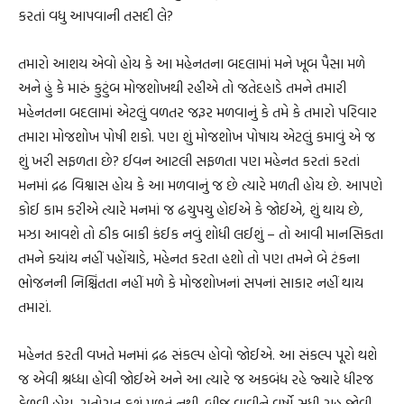
કરતાં વધુ આપવાની તસદી લે?
તમારો આશય એવો હોય કે આ મહેનતના બદલામાં મને ખૂબ પૈસા મળે
અને હું કે મારું કુટુંબ મોજશોખથી રહીએ તો જતેદહાડે તમને તમારી
મહેનતના બદલામાં એટલું વળતર જરૂર મળવાનું કે તમે કે તમારો પરિવાર
તમારા મોજશોખ પોષી શકો. પણ શું મોજશોખ પોષાય એટલું કમાવું એ જ
શું ખરી સફળતા છે? ઈવન આટલી સફળતા પણ મહેનત કરતાં કરતાં
મનમાં દ્રઢ વિશ્વાસ હોય કે આ મળવાનું જ છે ત્યારે મળતી હોય છે. આપણે
કોઈ કામ કરીએ ત્યારે મનમાં જ ઢચુપચુ હોઈએ કે જોઈએ, શું થાય છે,
મઝા આવશે તો ઠીક બાકી કંઈક નવું શોધી લઈશું – તો આવી માનસિકતા
તમને ક્યાંય નહીં પહોંચાડે, મહેનત કરતા હશો તો પણ તમને બે ટંકના
ભોજનની નિશ્ચિંતતા નહીં મળે કે મોજશોખનાં સપનાં સાકાર નહીં થાય
તમારાં.
મહેનત કરતી વખતે મનમાં દ્રઢ સંકલ્પ હોવો જોઈએ. આ સંકલ્પ પૂરો થશે
જ એવી શ્રધ્ધા હોવી જોઈએ અને આ ત્યારે જ અકબંધ રહે જ્યારે ધીરજ
કેળવી હોય. રાતોરાત કશું મળતું નથી. બીજ વાવીને વર્ષો સુધી રાહ જોવી