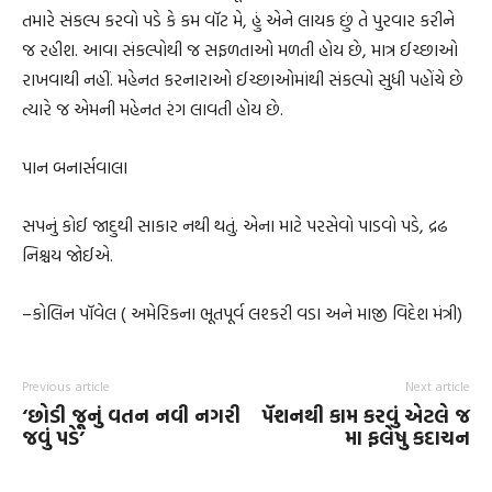
તમારે સંકલ્પ કરવો પડે કે કમ વૉટ મે, હું એને લાયક છું તે પુરવાર કરીને
જ રહીશ. આવા સંકલ્પોથી જ સફળતાઓ મળતી હોય છે, માત્ર ઈચ્છાઓ
રાખવાથી નહીં. મહેનત કરનારાઓ ઈચ્છાઓમાંથી સંકલ્પો સુધી પહોંચે છે
ત્યારે જ એમની મહેનત રંગ લાવતી હોય છે.
પાન બનાર્સવાલા
સપનું કોઈ જાદુથી સાકાર નથી થતું. એના માટે પરસેવો પાડવો પડે, દ્રઢ
નિશ્ચય જોઈએ.
–કોલિન પૉવેલ ( અમેરિકના ભૂતપૂર્વ લશ્કરી વડા અને માજી વિદેશ મંત્રી)
Previous article
Next article
‘છોડી જૂનું વતન નવી નગરી
પૅશનથી કામ કરવું એટલે જ
જવું પડે’
મા ફલેષુ કદાચન