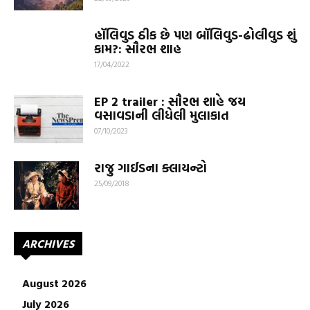
હૉલિવુડ ઠીક છે પણ બૉલિવુડ-ઢોલીવુડ શું
કામ?: સૌરભ શાહ
17/04/2022
EP 2 trailer : સૌરભ શાહે જય
વસાવડાની લીધેલી મુલાકાત
07/10/2023
રાજુ ગાઈડના ક્લાયન્ટો
25/09/2018
ARCHIVES
August 2026
July 2026