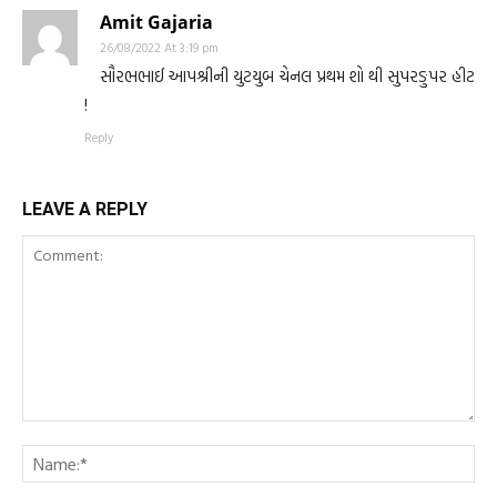
Amit Gajaria
26/08/2022 At 3:19 pm
સૌરભભાઈ આપશ્રીની યુટયુબ ચેનલ પ્રથમ શો થી સુપરઙુપર હીટ
!
Reply
LEAVE A REPLY