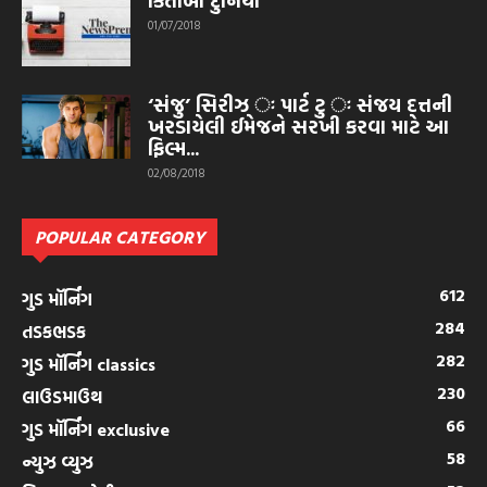
કિતાબી દુનિયા
01/07/2018
‘સંજુ’ સિરીઝ ઃ પાર્ટ ટુ ઃ સંજય દત્તની
ખરડાયેલી ઈમેજને સરખી કરવા માટે આ
ફિલ્મ...
02/08/2018
POPULAR CATEGORY
612
ગુડ મૉર્નિંગ
284
તડકભડક
282
ગુડ મૉર્નિંગ classics
230
લાઉડમાઉથ
66
ગુડ મૉર્નિંગ exclusive
58
ન્યુઝ વ્યુઝ