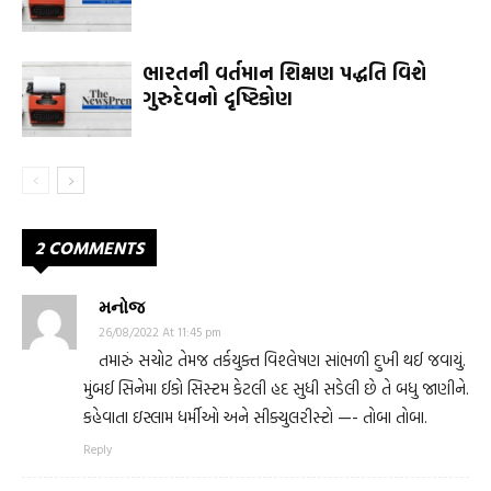
ભારતની વર્તમાન શિક્ષણ પદ્ધતિ વિશે
ગુરુદેવનો દૃષ્ટિકોણ
2 COMMENTS
મનોજ
26/08/2022 At 11:45 pm
તમારું સચોટ તેમજ તર્કયુક્ત વિશ્લેષણ સાંભળી દુખી થઈ જવાયું.
મુંબઈ સિનેમા ઈકો સિસ્ટમ કેટલી હદ સુધી સડેલી છે તે બધુ જાણીને.
કહેવાતા ઇસ્લામ ધર્મીઓ અને સીક્યુલરીસ્ટો —- તોબા તોબા.
Reply