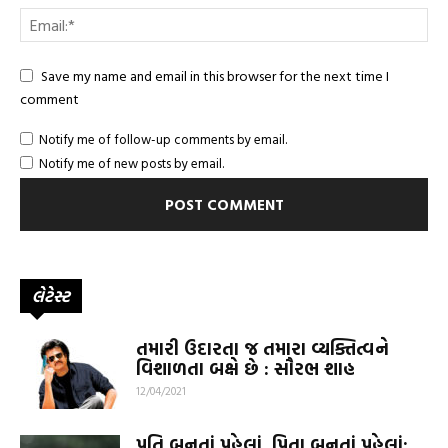
Save my name and email in this browser for the next time I
comment
Notify me of follow-up comments by email.
Notify me of new posts by email.
લેટેસ્ટ
તમારી ઉદારતા જ તમારા વ્યક્તિત્વને
વિશાળતા બક્ષે છે : સૌરભ શાહ
12/04/2021
પતિ બનતાં પહેલાં, પિતા બનતાં પહેલાં: