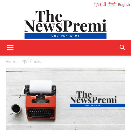
ગુજરાતી
हिन्दी
English
NewsPremi
Home
ન્યુઝપ્રેમી video
Gujarati