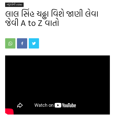
ન્યુઝપ્રેમી video
લાલ સિંહ ચઢ્ઢા વિશે જાણી લેવા
જેવી A to Z વાતો