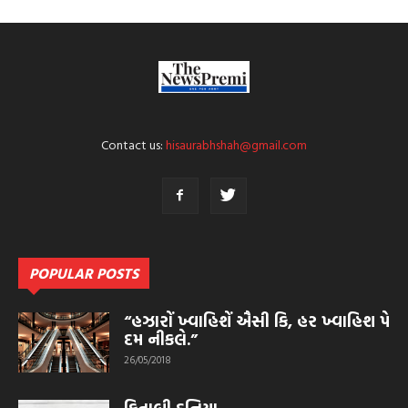
Contact us:
hisaurabhshah@gmail.com
POPULAR POSTS
“હઝારોં ખ્વાહિશેં ઐસી કિ, હર ખ્વાહિશ પે
દમ નીકલે.”
26/05/2018