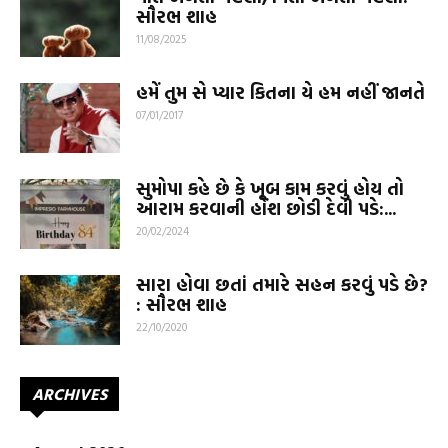
સૌરભ શાહ
11/08/2025
હમેં તુમ સે પ્યાર કિતના યે હમ નહીં જાનતે
07/01/2017
સુમોપા કહે છે કે ખૂબ કામ કરવું હોય તો
આરામ કરવાની હોંશ છોડી દેવી પડે:...
20/02/2024
સારા હોવા છતાં તમારે સહન કરવું પડે છે?
: સૌરભ શાહ
22/10/2020
ARCHIVES