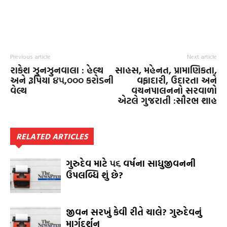
Previous article
Next article
રાકેશ ઝુનઝુનવાલા : હેલ્થ
સાહસ, મહેનત, પ્રામાણિકતા,
અને રૂપિયા ૪૫,૦૦૦ કરોડની
વફાદારી, ઉદારતા અને
વેલ્થ
વચનપાલનનો સરવાળો
એટલે ગુજરાતી :સૌરભ શાહ
RELATED ARTICLES
ગુરુદેવ માટે ૫૬ વર્ષના સાધુજીવનની
ઉપલબ્ધિ શું છે?
જીવન સરખું કેવી રીતે ચાલે? ગુરુદેવનું
માર્ગદર્શન