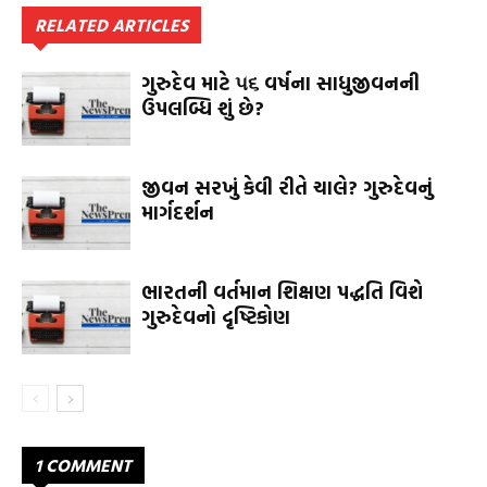
RELATED ARTICLES
ગુરુદેવ માટે ૫૬ વર્ષના સાધુજીવનની
ઉપલબ્ધિ શું છે?
જીવન સરખું કેવી રીતે ચાલે? ગુરુદેવનું
માર્ગદર્શન
ભારતની વર્તમાન શિક્ષણ પદ્ધતિ વિશે
ગુરુદેવનો દૃષ્ટિકોણ
1 COMMENT