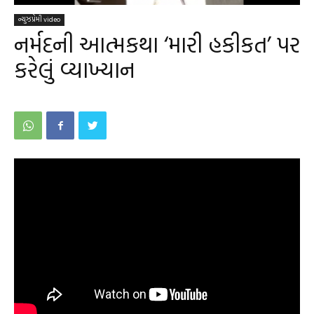
ન્યુઝપ્રેમી video
નર્મદની આત્મકથા ‘મારી હકીકત’ પર
કરેલું વ્યાખ્યાન