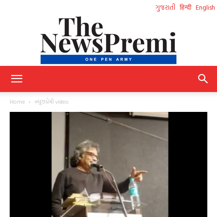
ગુજરાતી
हिन्दी
English
NewsPremi
Home
ન્યુઝપ્રેમી video
Gujarati