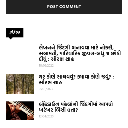
લેટેસ્ટ
લેખનને જિંદગી બનાવવા માટે નોકરી,
સલામતી, પારિવારિક જીવન-બધું જ છોડી
દીધું : સૌરભ શાહ
18/05/2022
ઘર કોણે સાચવવું? કમાવા કોણે જવું? :
સૌરભ શાહ
05/01/2025
લૉકડાઉન પહેલાંની જિંદગીમાં આપણે
ખરેખર બિઝી હતા?
12/04/2020