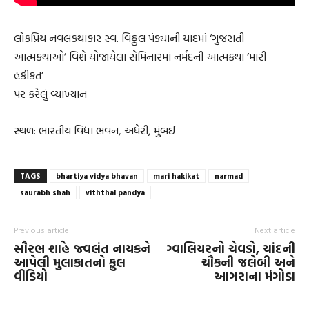
લોકપ્રિય નવલકથાકાર સ્વ. વિઠ્ઠલ પંડ્યાની યાદમાં ‘ગુજરાતી
આત્મકથાઓ’ વિશે યોજાયેલા સેમિનારમાં નર્મદની આત્મકથા ‘મારી
હકીકત’
પર કરેલું વ્યાખ્યાન
સ્થળ: ભારતીય વિદ્યા ભવન, અંધેરી, મુંબઈ
TAGS
bhartiya vidya bhavan
mari hakikat
narmad
saurabh shah
viththal pandya
Previous article
Next article
સૌરભ શાહે જ્વલંત નાયકને
ગ્વાલિયરનો ચેવડો, ચાંદની
આપેલી મુલાકાતનો ફુલ
ચૌકની જલેબી અને
વીડિયો
આગરાના મંગોડા