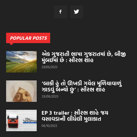
POPULAR POSTS
એક ગુજરાતી ભાષા ગુજરાતમાં છે, બીજી
મુંબઈમાં છે : સૌરભ શાહ
29/06/2023
‘બાકી હું તો ઊખડી ગયેલ મૂળિયાવાળું
ઝાડવું બન્યો છું’ : સૌરભ શાહ
28/08/2023
EP 3 trailer : સૌરભ શાહે જય
વસાવડાની લીધેલી મુલાકાત
08/10/2023