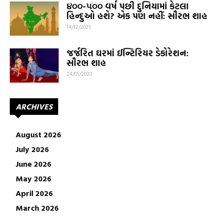
૪૦૦-૫૦૦ વર્ષ પછી દુનિયામાં કેટલા
હિન્દુઓ હશે? એક પણ નહીં: સૌરભ શાહ
14/12/2025
જર્જરિત ઘરમાં ઈન્ટિરિયર ડેકોરેશન:
સૌરભ શાહ
24/05/2020
ARCHIVES
August 2026
July 2026
June 2026
May 2026
April 2026
March 2026