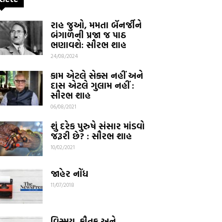
રાહ જુઓ, મમતા બૅનર્જીને
બંગાળની પ્રજા જ પાઠ
ભણાવશે: સૌરભ શાહ
24/08/2024
કામ એટલે સેક્સ નહીં અને
દાસ એટલે ગુલામ નહીં :
સૌરભ શાહ
06/08/2021
શું દરેક પુરુષે સંસાર માંડવો
જરૂરી છે? : સૌરભ શાહ
10/02/2021
જાહેર નોંધ
11/07/2018
વિસ્મય, કૌતુક અને