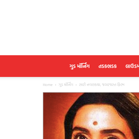
ગુડ મૉર્નિંગ
તડકભડક
લાઉડ
Home
ગુડ મૉર્નિંગ
સારી નવલકથા, જબરજસ્ત ફિલ્મ