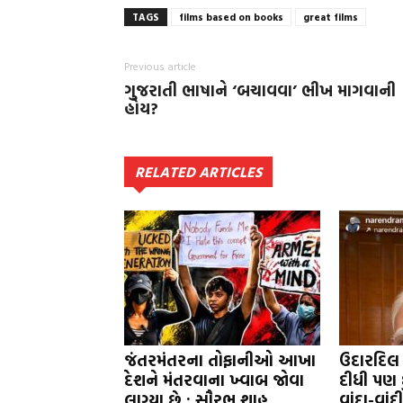
TAGS
films based on books
great films
Previous article
ગુજરાતી ભાષાને ‘બચાવવા’ ભીખ માગવાની
હોય?
RELATED ARTICLES
જંતરમંતરના તોફાનીઓ આખા
ઉદારદિલ
દેશને મંતરવાના ખ્વાબ જોવા
દીધી પણ 
લાગ્યા છે : સૌરભ શાહ
વાંદા-વાં