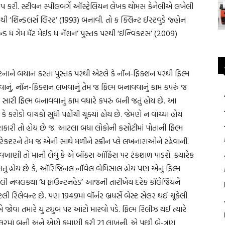
પ કરી. સ્ટીવન સ્પીલબર્ગે ઑસ્ટ્રેલિયન લેખક થોમસ કેનેલીએ લખેલી
‘શિન્ડલર્સ લિસ્ટ’ (1993) બનાવી. તો ક ક્લિન્ટ ઈસ્ટવુડે જ્હોન
ન્ડ ધ ગેમ ધૅટ મેઈડ ધ નૅશન’ પુસ્તક પરથી ‘ઈન્વિક્ટસ’ (2009)
નાને બયાન કરતા પુસ્તક પરથી એટલે કે નૉન-ફિક્શન પરથી ફિલ્મ
ું, નૉન-ફિક્શન લખવાનું તેમ જ ફિલ્મ બનાવવાનું કામ કપરું જ
સારી ફિલ્મ બનાવવાનું કામ વધારે કપરું બની જતું હોય છે. આ
ે કરોડો વાચકો સુધી પહોંચી ચૂક્યાં હોય છે. જેમણે ન વાંચ્યા હોય
ણકારી તો હોય છે જ. આટલા બધા લોકોની કસોટીમાં પોતાની ફિલ્મ
રેક્ટરને તેમ જ એની સાથે મળીને સ્ક્રીન પ્લે લખનારાઓને રહેવાની.
ખાણી તો માની લેવું કે એ બૉક્સ ઑફિસ પર ટંકશાળ પાડશે. ક્યારેક
બનતું હોય છે કે, ઑરિજિનલ નૉવેલ બેમિસાલ હોય પણ એનું ફિલ્મ
યેલી નવલકથા ‘ધ ફાઉન્ટનહેડ’ આજની તારીખેય દરેક કૉલેજિયને
ી રિલેવન્ટ છે. પણ 1949માં વૉર્નર બ્રધર્સે બેસ્ટ સેલર થઈ ચૂકેલી
જોવા તમારે યુ ટ્યુબ પર આંટો મારવો પડે. ફિલ્મ રિલીઝ થઈ ત્યારે
 ડૉલરમાં બની અને એણે કમાણી કરી 21 લાખની. એ પછી બે-ત્રણ