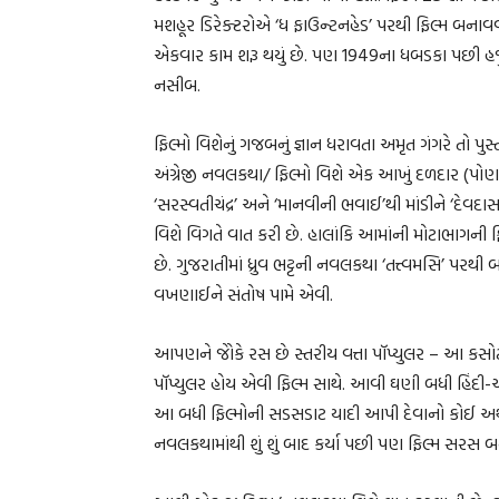
મશહૂર ડિરેક્ટરોએ ‘ધ ફાઉન્ટનહેડ’ પરથી ફિલ્મ બનાવવાન
એકવાર કામ શરૂ થયું છે. પણ 1949ના ધબડકા પછી 
નસીબ.
ફિલ્મો વિશેનું ગજબનું જ્ઞાન ધરાવતા અમૃત ગંગરે તો પ
અંગ્રેજી નવલકથા/ ફિલ્મો વિશે એક આખું દળદાર (પોણા ચા
‘સરસ્વતીચંદ્ર’ અને ‘માનવીની ભવાઈ’થી માંડીને ‘દેવ
વિશે વિગતે વાત કરી છે. હાલાંકિ આમાંની મોટાભાગની
છે. ગુજરાતીમાં ધ્રુવ ભટ્ટની નવલકથા ‘તત્ત્વમસિ’ પરથ
વખણાઈને સંતોષ પામે એવી.
આપણને જોેકે રસ છે સ્તરીય વત્તા પૉપ્યુલર – આ કસ
પૉપ્યુલર હોય એવી ફિલ્મ સાથે. આવી ઘણી બધી હિંદી-અ
આ બધી ફિલ્મોની સડસડાટ યાદી આપી દેવાનો કોઈ અર્થ 
નવલકથામાંથી શું શું બાદ કર્યા પછી પણ ફિલ્મ સરસ બ