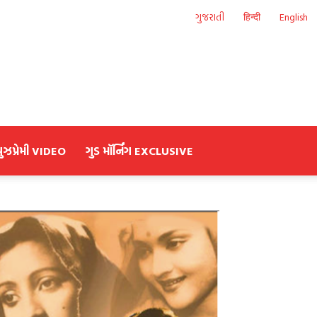
ગુજરાતી
हिन्दी
English
યુઝપ્રેમી VIDEO
ગુડ મૉર્નિંગ EXCLUSIVE