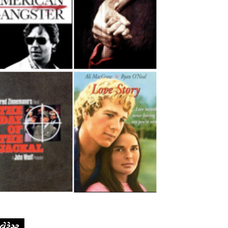
લેટેસ્ટ