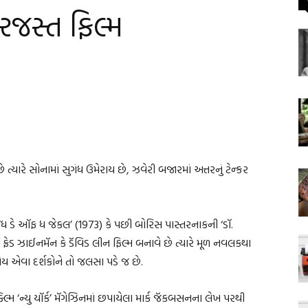
જસ્ત ફિલ્મ
્યારે સોનામાં સુગંધ ઉમેરાય છે, ઝવેરી બજારમાં અત્તરનું ટેન્કર
ી ‘ધ ડે ઑફ ધ જેકલ’ (1973) કે પછી બોરિસ પાસ્તરનાકની ‘ડૉ.
કે ફ્રેડ ઝાઈનમૅન કે ડૅવિડ લીન ફિલ્મ બનાવે છે ત્યારે મૂળ નવલકથા
ોય એવા દર્શકોને તો જલસા પડે જ છે.
્મિ ‘ન્યુ યૉર્ક’ મૅગેઝિનમાં છપાયેલા માર્ક જૅકબસનના લેખ પરથી