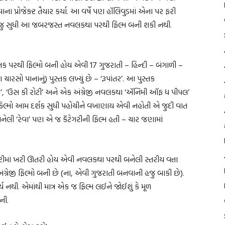
ા પ્રોજેક્ટ તૈયાર કર્યા. આ વર્ષે પણ હૉલિવુડમાં એના પર ફરી
હજુ સુધી આ જબરજસ્ત નવલકથા પરથી ફિલ્મ બની શકી નથી.
ુસ્તક પરથી ફિલ્મો બની હોય એવી 17 ગુજરાતી – હિન્દી – બંગાળી –
રસો પાનાનું) પુસ્તક લખ્યું છે – ‘રૂપાંતર’. આ પુસ્તક
દાસ’, ‘ઉસ કી રોટી’ અને એક અંગ્રેજી નવલકથા ‘ઍનિમી ઑફ ધ પીપલ’
 ફિલ્મો આમ દર્શક સુધી પહોંચીને વખાણાય એવી નહોતી એ જુદી વાત
ી બનેલી ‘રેવા’ પણ એ જ કૅટેગરીની ફિલ્મ હતી – ચાર જણામાં
ોટીમાં ખરી ઊતરી હોય એવી નવલકથા પરથી બનેલી સ્તરીય વત્તા
ંગ્રેજી ફિલ્મો બની છે (ના, એવી ગુજરાતી બનવાની હજુ બાકી છે).
નથી. એમાંથી માત્ર એક જ ફિલ્મ લઈને જોઈશું કે મૂળ
ની.