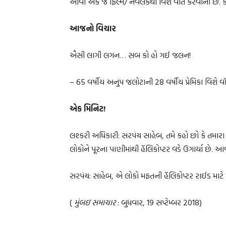
આવી એક જ ફિલ્મ/ નવલકથા વિશે વાત કરવાની છે. કઈ
આજનો વિચાર
ઐસી લાગી લગન… સબ કો હો ગઈ જલન!
– 65 વર્ષીય અનુપ જલોટાની 28 વર્ષીય પ્રેમિકા વિશે વૉ
એક મિનિટ!
લશ્કરી અધિકારી: સરપંચ સાહેબ, તમે કહો છો કે તમાર
લોકોને પૂરના પાણીમાંથી હૅલિકોપ્ટર વડે ઉગાર્યા છે. આવુ
સરપંચ: સાહેબ, એ લોકો મફતની હૅલિકોપ્ટર રાઈડ માટે 
(
મુંબઇ સમાચાર
: બુધવાર, 19 સપ્ટેમ્બર 2018)