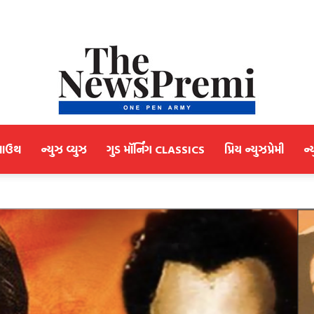
માઉથ
ન્યુઝ વ્યુઝ
ગુડ મૉર્નિંગ CLASSICS
પ્રિય ન્યુઝપ્રેમી
ન્
NewsPremi
Gujarati