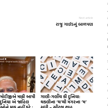
Next article
રાજુ ગાઈડનું બાળપણ
 મોદીજીએ માફી આપી
ગાલી-ગલૌંચ કી દુનિયા:
દુનિયા એ જાહિલ
ચકલીના ‘ચ’થી મગરના ‘મ’
દીઓને માફ નહીં કરે :
સુધી – સૌરભ શાહ