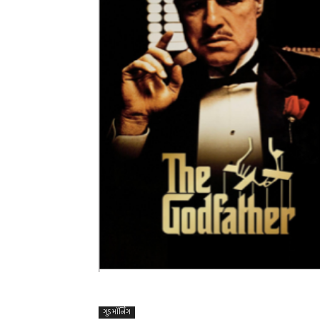
ગુડ મૉર્નિંગ