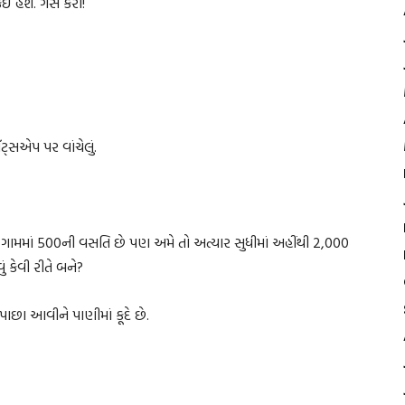
 હશે. ગેસ કરો!
ટ્સએપ પર વાંચેલું.
ા ગામમાં 500ની વસતિ છે પણ અમે તો અત્યાર સુધીમાં અહીંથી 2,000
ં કેવી રીતે બને?
પાછા આવીને પાણીમાં કૂદે છે.