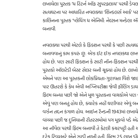
લખાયેલા પુસ્તક ‘ધ રિટર્ન ઑફ સુપરફ્લાય’ પરથી ડેવલ
સત્યઘટના પર આધારિત નવલકથા ‘શિન્ડલર્સ આર્ક’ પરથી 
કાલિનના પુસ્તક ‘પ્લેયિંગ ધ એનિમી: નેલ્સન મન્ડેલા ઍ
બનાવી.
નવલકથા પરથી એટલે કે ફિક્શન પરથી કે પછી સત્યઘટ
બનાવવાનું કામ કપરું છું. એઝ ઈટ ઈઝ નવલકથા લખવાન
હોય છે. પણ સારી ફિક્શન કે સારી નૉન-ફિક્શન પરથી 
પુસ્તકો ઑલરેડી બેસ્ટ સેલર બની ચૂક્યાં હોય છે. લાખો ક
એમને પણ આ પુસ્તકની લોકપ્રિયતા-ગુણવત્તા વિશે જા
પાર ઊતરશે કે કેમ એવી અગ્નિપરીક્ષા જેવી ફીલિંગ ડાય
ફિલ્મ બન્યા પછી જો એને મૂળ પુસ્તકના વાચકોએ પણ વ
એવું પણ બનતું હોય છે, ક્યારેક નહીં ઘણીવાર એવું 
વર્ઝન તદ્દન કંગાળ હોય. આઈન રૅન્ડની 1943માં લખા
વાંચ્યા પછી જ દુનિયાની રીતરસમોમાં પગ મૂકવો પડે એટલ
આ નૉવેલ પરથી ફિલ્મ બનાવી તે કેટલી કચરપટ્ટી હતી એ 
દરેક રિવ્યુઅરે એને ઝાડી નાખી હતી. ફ્લ્મિ 25 લાખ