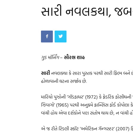
સારી નવલકથા, જબર
ગુડ મૉર્નિંગ
–
સૌરભ શાહ
સારી
નવલકથા કે સારા પુસ્તક પરથી સારી ફિલ્મ બને છે ત
ઢોળાવાની ઘટના સર્જાય છે.
મારિયો પુઝોની ‘ગૉડફાધર’ (1972) કે ફ્રેડરિક ફોસીથન
ઝિવાગો’ (1965) પરથી અનુક્રમે ફ્રાન્સિસ ફોર્ડ કોપોલા 
વાંચી હોય એવા દર્શકોને પણ સંતોષ થાય છે, ન વાંચી હ
એ જ રીતે રિડલી સ્કૉટ ‘અમેરિકન ગૅન્ગસ્ટર’ (2007) ફ્લ