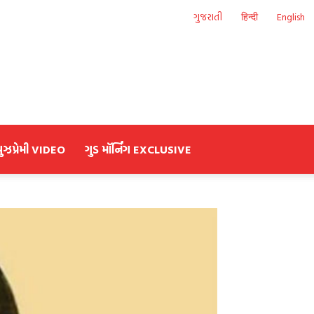
ગુજરાતી
हिन्दी
English
યુઝપ્રેમી VIDEO
ગુડ મૉર્નિંગ EXCLUSIVE