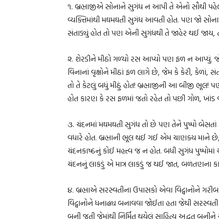
૧. બ્રહ્માજીએ સોનાને સુગંધ ન આપી તે એનો સૌથી પહેલ
વ્યક્તિમાંથી મઘમઘતી સુગંધ આવતી હોત. પણ જો સોનામાં 
સંતાડ્યું હોત તો પણ એની સુગંધથી તે જાહેર થઈ જાય, 
૨. શેરડીને મીઠો ગળ્યો રસ આપ્યો પણ ફળ ન આપ્યું. જ
વિનાનાં વૃક્ષોને મીઠાં ફળ લાગે છે, જેમ કે કેરી, કેળાં, સ
તો તે કેટલું બધું મીઠું હોત! બ્રહ્માજીની આ બીજી ભૂલ
હોત કારણ કે રસ ફળમાં જતો રહેત તો પછી ગોળ, ખાંડ વ
૩. ચંદનમાં મઘમઘતી સુગંધ તો છે પણ તેને પુષ્પો બેસતાં ન
વધારે હોત. બ્રહ્માની ભૂલ થઈ ગઈ એમ ચાણક્ય માને છે, 
ચંદનકાષ્ઠનું કોઈ મહત્ત્વ જ ન હોત. બધી સુગંધ પુષ્પોમ
ચંદનનું લાકડું એ માત્ર લાકડું જ થઈ જાત, બળતણના ક
૪. બ્રહ્માએ સરસ્વતીના ઉપાસકો એવા વિદ્વાનોને ગરીબ 
વિદ્વાનોને ધનાઢ્ય બનાવવા જોઈતા હતા જેથી સરસ્વત
બની જતી જેમાંથી નિર્મિત થયેલું સાહિત્ય અદ્ભુત બ