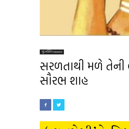
ગુડ મૉર્નિંગ classics
સરળતાથી મળે તેની લ
સૌરભ શાહ