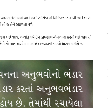
્થાત્ તેનો ધંધો ચાલે નહીં. ગણિકા તો નિર્લજ્જ જ હોવી જોઈએ. તે
ે તો જ તેને સફળતા મળે.
લજ્જ થઈ જાય, અર્થાત્ ગમે તેમ હાવભાવ-ચેનચાળા કરતી થઈ જાય તો
ેણે તો માન-મર્યાદામાં રહીને લજ્જારૂપી વસ્ત્રો ધારણ કરીને જ