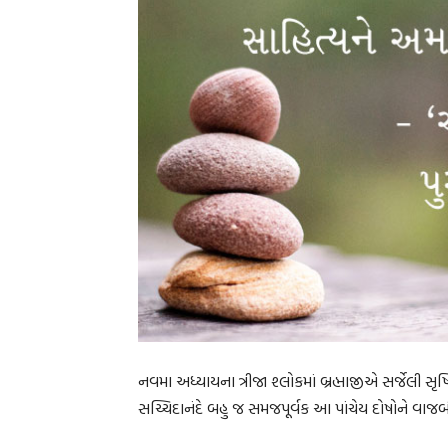
નવમા અધ્યાયના ત્રીજા શ્લોકમાં બ્રહ્માજીએ સર્જેલી સૃષ
સચ્ચિદાનંદે બહુ જ સમજપૂર્વક આ પાંચેય દોષોને વાજબી 