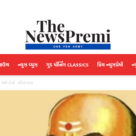
માઉથ
ન્યુઝ વ્યુઝ
ગુડ મૉર્નિંગ CLASSICS
પ્રિય ન્યુઝપ્રેમી
ન્
NewsPremi
ત નથી હોતી : સૌરભ શાહ
Gujarati