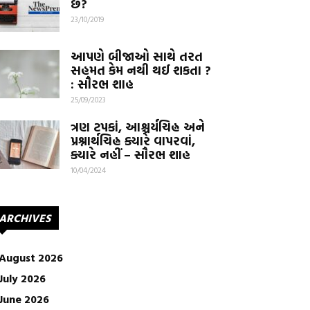
છે?
23/10/2019
આપણે બીજાઓ સાથે તરત
સહમત કેમ નથી થઈ શકતા ?
: સૌરભ શાહ
25/09/2023
ત્રણ ટપકાં, આશ્ચર્યચિહ્ન અને
પ્રશ્નાર્થચિહ્ન ક્યારે વાપરવાં,
ક્યારે નહીં – સૌરભ શાહ
10/04/2024
ARCHIVES
August 2026
July 2026
June 2026