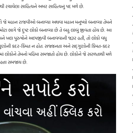
ી રચાયેલા સાહિત્યને અમર સાહિત્યનું પદ મળે છે.
ેમણે જે મહાન રાજવીઓ બનાવ્યા અથવા મહાન મનુષ્યો બનાવ્યા તેમને
ટા ભાગે જે દુષ્ટ લોકો બનાવ્યા છે તે બહુ લાંબું જીવતા હોય છે. આ
અને ખલ પુરુષોને અલ્પજીવી બનાવવાની જરૂર હતી, તો લોકો વધુ
દ્ગુણોની કદર-કિંમત ન હોત. સજ્જનતા અને સદ્ગુણોની કિંમત-કદર
ીમાં લોકોને તેમનો મહિમા સમજાતો હોય છે. લોકોને જે સરળતાથી મળે
હત્તા સમજાય છે.