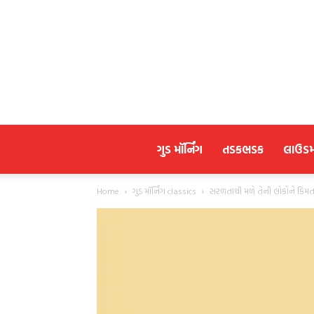
ગુડ મૉર્નિંગ
તડકભડક
લાઉડ
Home
ગુડ મૉર્નિંગ classics
સરળતાથી મળે તેની લોકોને કિંમ