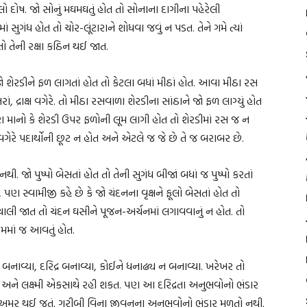
ો દોષ. જો સોનું મઘમઘતું હોત તો સોનાના દાગીના પહેરેલી
સુગંધ હોત તો ચોર-લૂંટારાને શોધવા જવું ન પડત. તેને ગમે ત્યાં
તો તેની રક્ષા કઠિન થઈ જાત.
ો શેરડીને ફળ લાગતાં હોત તો કેટલા બધાં મીઠાં હોત. આવા મીઠા રસ
ંતરાં, દ્રાક્ષ વગેરે. તો મીઠા રસવાળા શેરડીના સાંઠાને જો ફળ લાગ્યું હોત
! પણ માનો કે શેરડી ઉપર ફળોની લૂમ લાગી હોત તો શેરડીમાં રસ જ ન
ગેરે પદાર્થોની છૂટ ન હોત અને એટલે જ જે છે તે જ બરાબર છે.
થી. જો પુષ્પો બેસતાં હોત તો તેની સુગંધ બીજાં બધાં જ પુષ્પો કરતાં
પણ સ્વામીજી કહે છે કે જો ચંદનના વૃક્ષને ફૂલો બેસતાં હોત તો
ાં ચાલી જાત તો ચંદન ઘસીને પૂજન-અર્ચનમાં લગાવવાનું ન હોત. તો
ામમાં જ આવતું હોત.
બનાવ્યા, દરિદ્ર બનાવ્યા, કોઈને ધનાઢ્ય ન બનાવ્યા. ખરેખર તો
ી અને લક્ષ્મી એકસાથે રહી શકત. પણ આ દરિદ્રતા અનુભવોનો ભંડાર
નીને અમર થઈ જતું. ગરીબી વિના જીવનના અનુભવોનો ભંડાર મળતો નથી.