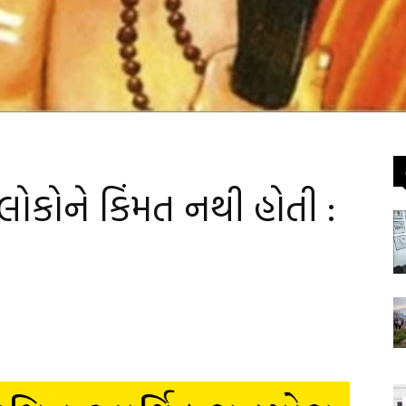
ોકોને કિંમત નથી હોતી :