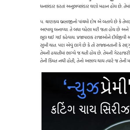
ધનભંડાર કરતાં અનુભવભંડાર ઘણો મહાન હોય છે. તેમાંથ
૫. ચાણક્ય બ્રહ્માજીનો પાંચમો દોષ એ બતાવે છે કે ત
અલ્પાયુ બનાવ્યા. તે બધા વહેલા મરી જતા હોય છે અને મો
ભૂલ થઈ ગઈ કહેવાય. પ્રજાપાલક રાજાઓને દીર્ઘજીવી 
સુખી થાત. પણ એવું લાગે છે કે તો સજ્જનતાની કે સ
તેમની હયાતીમાં ભાગ્યે જ થતી હોય છે. તેમની ગેરહાજર
તેની કિંમત નથી હોતી, તેનો અભાવ થાય ત્યારે જ તેની મ