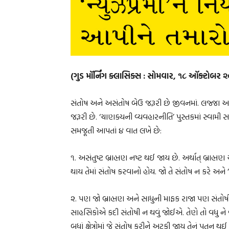
(ગુડ મૉર્નિંગ ક્લાસિક્સ : સોમવાર, ૧૮ ઑક્ટોબર 
સંતોષ અને અસંતોષ બેઉ જરૂરી છે જીવનમાં. લજ્જા અને
જરૂરી છે. ‘ચાણક્યની વ્યવહારનીતિ’ પુસ્તકમાં સ્વા
સમજૂતી આપતાં ૪ વાત લખે છે:
૧. અસંતુષ્ટ બ્રાહ્મણ નષ્ટ થઈ જાય છે. અર્થાત્ બ્રાહ્મણ અ
થાય તેમાં સંતોષ કરવાનો હોય. જો તે સંતોષ ન કરે અને ‘લ
૨. પણ જો બ્રાહ્મણ અને સાધુની માફક રાજા પણ સંતોષી
સાહસિકોએ કદી સંતોષી ન થવું જોઈએ. તેણે તો વધુ ને વધ
બધાં ક્ષેત્રોમાં જે સંતોષ કરીને અટકી જાય તેનું પતન થ