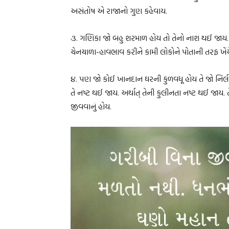
અસંતોષ એ રાજાનો ગુણ કહેવાય.
૩. ગણિકા જો બહુ શરમાળ હોય તો તેનો નાશ થઈ જાય. અર
ચેનચાળા-હાવભાવ કરીને કામી લોકોને પોતાની તરફ ખેંચ
૪. પણ જો કોઈ ખાનદાન ઘરની કુળવધૂ હોય તે જો નિર્
તે નષ્ટ થઈ જાય. અર્થાત્ તેની કુલીનતા નષ્ટ થઈ જાય. ત
જીવવાનું હોય.