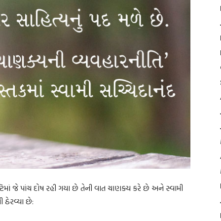
્ટિમાં જે પાંચ દોષ રહી ગયા છે તેની વાત ચાણક્ય કરે છે અને સ્વામી
ઠેરવ્યા છે: