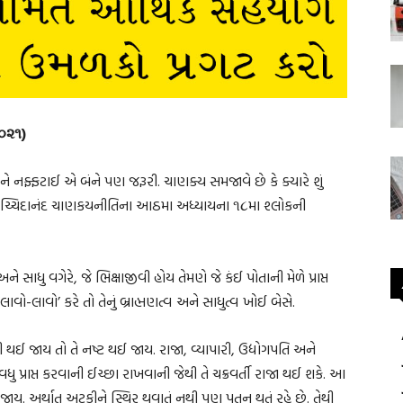
૨૦૨૧)
 નફ્ફટાઈ એ બંને પણ જરૂરી. ચાણક્ય સમજાવે છે કે ક્યારે શું
મી સચ્ચિદાનંદ ચાણકયનીતિના આઠમા અધ્યાયના ૧૮મા શ્લોકની
ને સાધુ વગેરે, જે ભિક્ષાજીવી હોય તેમણે જે કંઈ પોતાની મેળે પ્રાપ્ત
ાવો-લાવો’ કરે તો તેનું બ્રાહ્મણત્વ અને સાધુત્વ ખોઈ બેસે.
 થઈ જાય તો તે નષ્ટ થઈ જાય. રાજા, વ્યાપારી, ઉદ્યોગપતિ અને
ુ પ્રાપ્ત કરવાની ઈચ્છા રાખવાની જેથી તે ચક્રવર્તી રાજા થઈ શકે. આ
ઈ જાય. અર્થાત્ અટકીને સ્થિર થવાતું નથી પણ પતન થતું રહે છે. તેથી