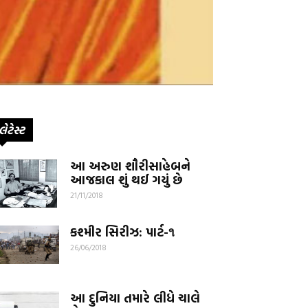
લેટેસ્ટ
આ અરુણ શૌરીસાહેબને
આજકાલ શું થઈ ગયું છે
21/11/2018
કશ્મીર સિરીઝ: પાર્ટ-૧
26/06/2018
આ દુનિયા તમારે લીધે ચાલે