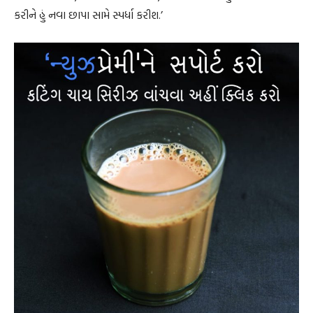
કરીને હું નવા છાપા સામે સ્પર્ધા કરીશ.’