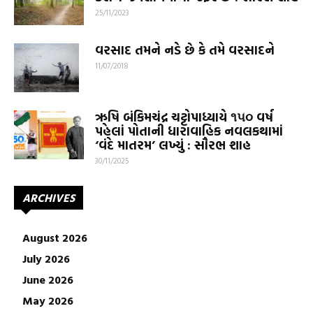
25/11/2023
વરસાદ તમને નડે છે કે તમે વરસાદને
11/07/2018
ઋષિ બંકિમચંદ્ર ચટ્ટોપાધ્યાયે ૧૫૦ વર્ષ
પહેલાં પોતાની ધારાવાહિક નવલકથામાં
‘વંદે માતરમ’ લખ્યું : સૌરભ શાહ
30/11/2025
ARCHIVES
August 2026
July 2026
June 2026
May 2026