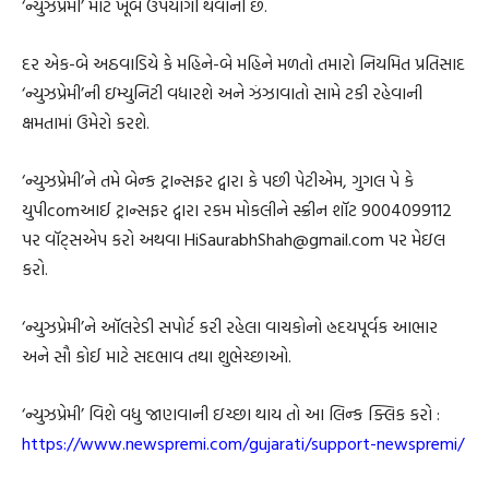
‘ન્યુઝપ્રેમી’ માટે ખૂબ ઉપયોગી થવાની છે.
દર એક-બે અઠવાડિયે કે મહિને-બે મહિને મળતો તમારો નિયમિત પ્રતિસાદ
‘ન્યુઝપ્રેમી’ની ઇમ્યુનિટી વધારશે અને ઝંઝાવાતો સામે ટકી રહેવાની
ક્ષમતામાં ઉમેરો કરશે.
‘ન્યુઝપ્રેમી’ને તમે બેન્ક ટ્રાન્સફર દ્વારા કે પછી પેટીએમ, ગુગલ પે કે
યુપીcomઆઈ ટ્રાન્સફર દ્વારા રકમ મોકલીને સ્ક્રીન શૉટ 9004099112
પર વૉટ્સએપ કરો અથવા HiSaurabhShah@gmail.com પર મેઇલ
કરો.
‘ન્યુઝપ્રેમી’ને ઑલરેડી સપોર્ટ કરી રહેલા વાચકોનો હ્રદયપૂર્વક આભાર
અને સૌ કોઈ માટે સદભાવ તથા શુભેચ્છાઓ.
‘ન્યુઝપ્રેમી’ વિશે વધુ જાણવાની ઇચ્છા થાય તો આ લિન્ક ક્લિક કરો :
https://www.newspremi.com/gujarati/support-newspremi/