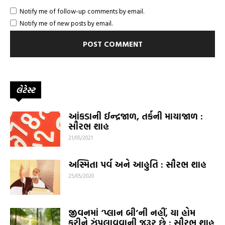
Notify me of follow-up comments by email.
Notify me of new posts by email.
લેટેસ્ટ
આંકડાની ઈન્દ્રજાળ, તર્કની માયાજાળ :
સૌરભ શાહ
21/05/2021
અસ્મિતા પર્વ અને આહુતિ : સૌરભ શાહ
25/05/2020
જીવનમાં ‘પ્લાન બી’ની નહીં, યા હોમ
કરીને ઝંપલાવવાની જરૂર છે : સૌરભ શાહ