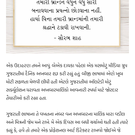
એક ઉદાહરણ તમને આપું. બેએક દાયકા પહેલાં એક મસમોટું મીડિયા ગ્રુપ
ગુજરાતીમાં દૈનિક અખબાર શરૂ કરી રહ્યું હતું. બીજી ભાષામાં એણે ખૂબ
મોટી સફળતા મેળવી લીધી હતી એટલે ગુજરાતીમાં ઑલરેડી મોટું
સર્ક્યુલેશન ધરાવતા અખબારમાલિકો આવનારી સ્પર્ધા માટે જોરદાર
તૈયારીઓ કરી રહ્યા હતા.
ગુજરાતી ભાષાના તે વખતના નંબર વન અખબારના માલિક મારા વડીલ
અને મિત્રની જેમ મને રાખે. મેં એક દિવસ આ બધી ચર્ચાઓ થતી હતી ત્યારે
કહ્યું કે, હવે તો તમારે એક પ્રોફેશનલ આર્ટ ડિરેક્ટર રાખવો જોઈએ જે