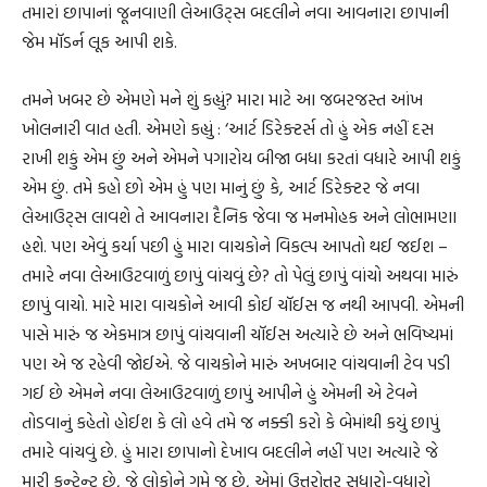
તમારાં છાપાનાં જૂનવાણી લેઆઉટ્સ બદલીને નવા આવનારા છાપાની
જેમ મૉડર્ન લૂક આપી શકે.
તમને ખબર છે એમણે મને શું કહ્યું? મારા માટે આ જબરજસ્ત આંખ
ખોલનારી વાત હતી. એમણે કહ્યું : ‘આર્ટ ડિરેક્ટર્સ તો હું એક નહીં દસ
રાખી શકું એમ છું અને એમને પગારોય બીજા બધા કરતાં વધારે આપી શકું
એમ છું. તમે કહો છો એમ હું પણ માનું છું કે, આર્ટ ડિરેક્ટર જે નવા
લેઆઉટ્સ લાવશે તે આવનારા દૈનિક જેવા જ મનમોહક અને લોભામણા
હશે. પણ એવું કર્યા પછી હું મારા વાચકોને વિકલ્પ આપતો થઈ જઈશ –
તમારે નવા લેઆઉટવાળું છાપું વાંચવું છે? તો પેલું છાપું વાંચો અથવા મારું
છાપું વાચો. મારે મારા વાચકોને આવી કોઈ ચૉઈસ જ નથી આપવી. એમની
પાસે મારું જ એકમાત્ર છાપું વાંચવાની ચૉઈસ અત્યારે છે અને ભવિષ્યમાં
પણ એ જ રહેવી જોઈએ. જે વાચકોને મારું અખબાર વાંચવાની ટેવ પડી
ગઈ છે એમને નવા લેઆઉટવાળું છાપું આપીને હું એમની એ ટેવને
તોડવાનું કહેતો હોઈશ કે લો હવે તમે જ નક્કી કરો કે બેમાંથી કયું છાપું
તમારે વાંચવું છે. હું મારા છાપાનો દેખાવ બદલીને નહીં પણ અત્યારે જે
મારી કન્ટેન્ટ છે, જે લોકોને ગમે જ છે, એમાં ઉત્તરોત્તર સુધારો-વધારો