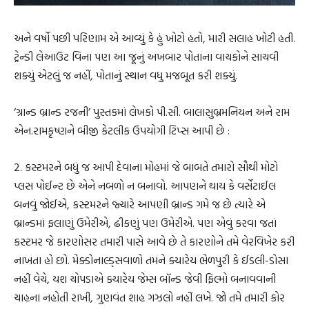
અને વર્ષો પછી પરિણામ એ આવ્યું કે હું ખોટો હતો, મારી સલાહ ખોટી હતી.
ટ્રેન્ડી લેઆઉટ વિના પણ આ જૂનું અખબાર પોતાના વાચકોને સાચવી
શક્યું એટલું જ નહીં, પોતાનું સ્થાન વધુ મજબૂત કરી શક્યું.
‘ગ્રાન્ડ બ્રાન્ડ રજની’ પુસ્તકમાં લેખકો પી.સી. બાલાસુબ્રમનિયન અને રામ
એન.રામકૃષ્ણને બીજી કેટલીક ઉપયોગી ટિપ્સ આપી છે :
2. કસ્ટમરને બધું જ આપી દેવાના મોહમાં જે બાબતે તમારો સૌથી મોટો
પ્લસ પોઈન્ટ છે એને નબળો ન બનાવો. આપણને થાય કે વર્સેટાઈલ
બનવું જોઈએ, કસ્ટમરને જ્યારે આપણી બ્રાન્ડ ગમે જ છે ત્યારે એ
બ્રાન્ડમાં ફલાણું ઉમેરીએ, ઢીકણું પણ ઉમેરીએ. પણ એવું કરવા જતાં
કસ્ટમર જે કારણોસર તમારી પાસે આવે છે તે કારણોને તમે વેરવિખેર કરી
નાખતા હો છો. મેક્ડોનાલ્ડ્સવાળો તમને ક્યારેય ભેળપુરી કે ઈડલી-ડોસા
નહીં વેચે, યશ ચોપડાએ ક્યારેય જેમ્સ બૉન્ડ જેવી ફિલ્મો બનાવવાની
ચાહના નહોતી રાખી, ગુણવંત શાહ ગઝલો નહીં લખે. જો તમે તમારી કોર