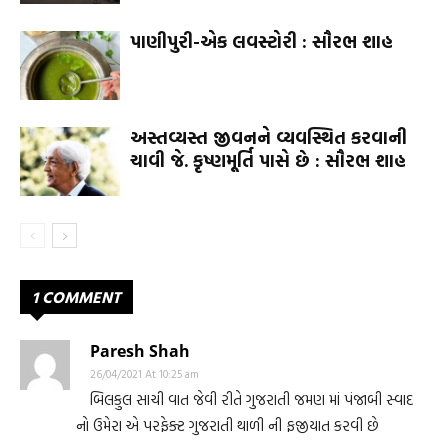
પાણીપુરી-એક લવસ્ટોરી : સૌરભ શાહ
અસ્તવ્યસ્ત જીવનને વ્યવસ્થિત કરવાની
ચાવી જે. કૃષ્ણમૂર્તિ પાસે છે : સૌરભ શાહ
1 COMMENT
Paresh Shah
26/04/2021 At 10:25 am
બિલકુલ સાચી વાત જેવી રીતે ગુજરાતી જમણ માં પંજાબી સ્વાદ
નો ઉમેરા એ પરફેક્ટ ગુજરાતી થાળી ની ફજીયાત કરવી છે