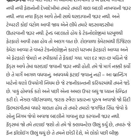
નવી નવી ફેશનોની દેખાદેખીમાં તમારે તમારી ચાલ બદલી નાખવાની જરૂર
નથી. નવા નવા ફૅડ્સ આવે તેની સાથે ઘસડાવાની જરૂર નથી. અને
ટેમ્પરરી કોઈ વંટોળ આવી જાય એને લીધે તમારે ચડસાચડસીમાં
ઊતરવાની જરૂર નથી. ટ્રેન્ડ બદલાતો હોય કે ટેકનોલોજીમાં ધરમૂળથી
ફેરફારો આવી રહ્યા હોય તો અલગ વાત છે. રોલવાળા કેમેરામાંથી ડિજિટલ
કેમેરા આવ્યા તે વખતે ટેકનોલોજીને કારણે ધરખમ ફેરફારો આવ્યા અને
એ ફેરફારો જેમણે ન સ્વીકાર્યા તે ફેંકાઈ ગયા. પણ દર ત્રણ-છ મહિને જે
ફૅડ્સ આવે તેમાં ઘસડાઈ જવાની જરૂર નથી હોતી. તમે જે માર્ગ નક્કી કર્યો
છે તે માર્ગે આગળ વધવાનું, અધવચ્ચે ફંટાઈ જવાનું નહીં – આ બ્રાન્ડિંગ
માટેનો ઘણો ઉપયોગી નિયમ છે જે રજનીકાન્તની કરિયરમાંથી તમને જડે
છે. પાકું હોમવર્ક કરો અને પછી એના અમલ ઉપર બધું જ ધ્યાન કેન્દ્રિત
કરી દો. નેઝલ વૉઈસવાળા, જરાક સ્ત્રૈણ પ્રકારના પુરુષ અવાજો જો હિંદી
ફિલ્મસંગીતમાં વધારે ચાલતા હોય તો તમારે તમારો જગજિત સિંહ જેવો કે
સોનુ નિગમ જેવો અવાજ બદલીને ગાવાનું શરૂ કરવાની જરૂર નથી.
ફૅડ્સમાં જો તમે તણાઈ જશો તો તમે જે ક્લાયન્ટેલ ઊભું કર્યું છે, તમારું જે
ફૅન ફૉલોઈંગ ઊભું થયું છે તે તમને છોડી દેશે, એ લોકો પછી બીજી