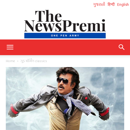
ગુજરાતી
हिन्दी
English
NewsPremi
Home
ગુડ મૉર્નિંગ classics
Gujarati