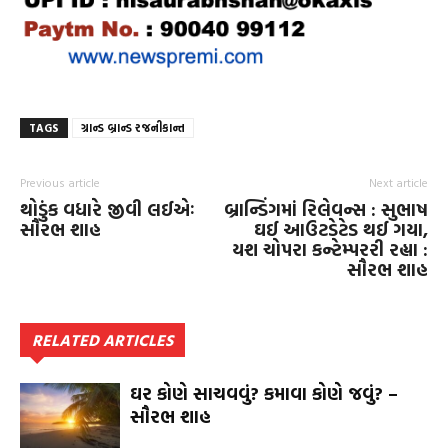
TAGS
ગ્રાન્ડ બ્રાન્ડ રજનીકાન્ત
Previous article
Next article
થોડુંક વધારે જીવી લઈએઃ
બ્રાન્ડિંગમાં રિલેવન્સ : સુભાષ
સૌરભ શાહ
ઘઈ આઉટડેટેડ થઈ ગયા,
યશ ચોપરા કન્ટેમ્પરરી રહ્યા :
સૌરભ શાહ
RELATED ARTICLES
ઘર કોણે સાચવવું? કમાવા કોણે જવું? –
સૌરભ શાહ