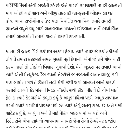
પરિસ્થિતિઓ એવી સર્જાતી રહે છે જેને કારણે કામચલાઉ તમારી બ્રાન્ડની
માગ ઓછી થઈ જાય અને બીજી તકલાદી બ્રાન્ડ્સની બોલબાલા થતી
હોય. આવા સંજોગોમાં સહેજ પણ વિચલિત થયા વિના તમારે તમારી
બ્રાન્ડને વધુને વધુ સારી બનાવવાના પ્રયત્નો છોડવાના નહીં. હાર્યા વિના
તમારી બ્રાન્ડમાંની તમારી શ્રદ્ધાને ટકાવી રાખવાની.
5. તમારી બ્રાન્ડ વિશે કંઈપણ અફવા ફેલાય ત્યારે તમારે જે કંઈ હકીકતો
હોય તે તમારા કસ્ટમર્સ સમક્ષ ખુલ્લી મૂકી દેવાની. એમાં જો તમે ગોબાચારી
કરવા જશો તો લોકોનો વિશ્વાસ ગુમાવી દેશો. મેગી નૂડલ્સ પર તવાઈ આવી
ત્યારે એની મેન્યુફેક્ચરિંગ કંપની નેસ્લેએ જાતજાતની બહાનાબાજી કરી
પણ લોકોના ગળે તે ઊતરી નહીં. મેગી જેવી જંગી બ્રાન્ડને આને કારણે
ઘસારો લાગ્યો. કેડબરિની મિલ્ક ચૉકલેટમાંથી કીડા નીકળે છે એવી વાતો
ફેલાઈ ત્યારે કેડબરીએ કબૂલ કર્યું કે અમુક મહિના પછી, અમુક તાપમાન
કરતાં વધારે ગરમીમાં પ્રોડક્ટ પડી રહે ત્યારે એવું બનવું શક્ય છે અને પછી
જાહેર કર્યું કે, આવું ન બને તે માટે પેકિંગ બદલવામાં આવશે અને
રિટેલર્સને એવાં સાધનો આપવામાં આવશે જેમાં તેઓ ટેમ્પરેચર કન્ટ્રોલ