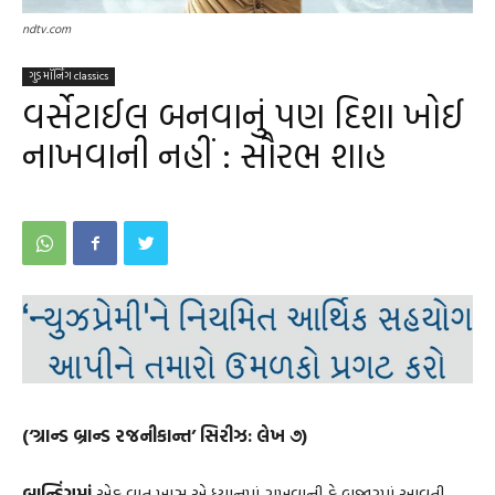
ndtv.com
ગુડ મૉર્નિંગ classics
વર્સેટાઈલ બનવાનું પણ દિશા ખોઈ
નાખવાની નહીં : સૌરભ શાહ
(‘ગ્રાન્ડ બ્રાન્ડ રજનીકાન્ત’ સિરીઝ: લેખ ૭)
બ્રાન્ડિંગમાં
એક વાત ખાસ એ ધ્યાનમાં રાખવાની કે બજારમાં આવતી