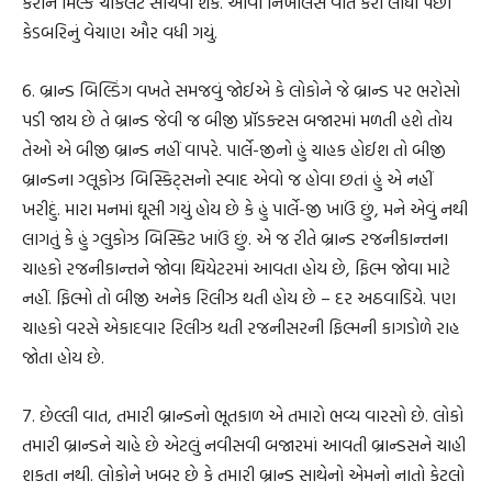
કરીને મિલ્ક ચોકલેટ સાચવી શકે. આવી નિખાલસ વાત કરી લીધા પછી
કેડબરિનું વેચાણ ઔર વધી ગયું.
6. બ્રાન્ડ બિલ્ડિંગ વખતે સમજવું જોઈએ કે લોકોને જે બ્રાન્ડ પર ભરોસો
પડી જાય છે તે બ્રાન્ડ જેવી જ બીજી પ્રૉડક્ટસ બજારમાં મળતી હશે તોય
તેઓ એ બીજી બ્રાન્ડ નહીં વાપરે. પાર્લે-જીનો હું ચાહક હોઈશ તો બીજી
બ્રાન્ડના ગ્લૂકોઝ બિસ્કિટ્સનો સ્વાદ એવો જ હોવા છતાં હું એ નહીં
ખરીદું. મારા મનમાં ઘૂસી ગયું હોય છે કે હું પાર્લે-જી ખાઉં છું, મને એવું નથી
લાગતું કે હું ગ્લુકોઝ બિસ્કિટ ખાઉં છું. એ જ રીતે બ્રાન્ડ રજનીકાન્તના
ચાહકો રજનીકાન્તને જોવા થિયેટરમાં આવતા હોય છે, ફિલ્મ જોવા માટે
નહીં. ફિલ્મો તો બીજી અનેક રિલીઝ થતી હોય છે – દર અઠવાડિયે. પણ
ચાહકો વરસે એકાદવાર રિલીઝ થતી રજનીસરની ફિલ્મની કાગડોળે રાહ
જોતા હોય છે.
7. છેલ્લી વાત, તમારી બ્રાન્ડનો ભૂતકાળ એ તમારો ભવ્ય વારસો છે. લોકો
તમારી બ્રાન્ડને ચાહે છે એટલું નવીસવી બજારમાં આવતી બ્રાન્ડસને ચાહી
શકતા નથી. લોકોને ખબર છે કે તમારી બ્રાન્ડ સાથેનો એમનો નાતો કેટલો