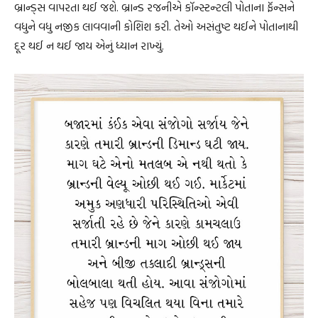
બ્રાન્ડ્સ વાપરતા થઈ જશે. બ્રાન્ડ રજનીએ કૉન્સ્ટન્ટલી પોતાના ફૅન્સને
વધુને વધુ નજીક લાવવાની કોશિશ કરી. તેઓ અસંતુષ્ટ થઈને પોતાનાથી
દૂર થઈ ન થઈ જાય એનું ધ્યાન રાખ્યું.