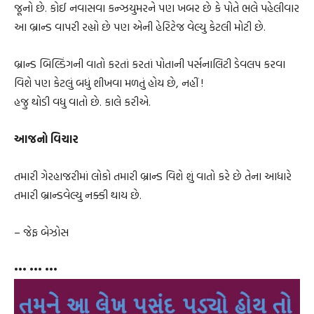
જૂનો છે. કોઈ નવાસવા કન્ઝયુમરને પણ ખબર છે કે પોતે ભલે પહેલીવાર
આ બ્રાન્ડ વાપરી રહ્યો છે પણ એની હેરિટેજ વેલ્યુ કેટલી મોટી છે.
બ્રાન્ડ બિલ્ડિંગની વાતો કરતાં કરતાં પોતાની પર્સનાલિટી ડેવલપ કરવા
વિશે પણ કેટલું બધું શીખવા મળતું હોય છે, નહીં !
હજુ થોડી વધુ વાતો છે. કાલે કરીએ.
આજનો વિચાર
તમારી ગેરહાજરીમાં લોકો તમારી બ્રાન્ડ વિશે શું વાતો કરે છે તેના આધારે
તમારી બ્રાન્ડવેલ્યુ નક્કી થાય છે.
– જેફ બેઝોસ
••• ••• •••