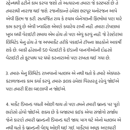
સ્ટ્રેન્થથી હટીને કામ કરવા જશો તો અત્યારના તમારા જે કસ્ટમર્સ છે તે
તમારાથી નારાજ થઈ જશે. રજનીકાન્તે હંમેશાં ભરપૂર મનોરંજન આપે
એવી ફિલ્મ જ કરી. સત્યજિત રાય કે શ્યામ બેનેગલની ફિલ્મોમાં પણ મારે
કામ કરવું છે એવી ખ્વાહિશ એમણે ક્યારેય રાખી નહીં. તમારા ટોપલામાં
ખૂબ બધી વેરાઈટી સમાય એમ હોય તો પણ એવું કરવું નહીં. જે રેસ્ટોરાંમાં
લિમિટેડ મેનુ હોય તે જ અપમાર્કેટ તરીકે પંકાઈને ટૉપના ગ્રાહકોને આકર્ષી
શકે છે. બાકી ઢોંસાની 50 વેરાઈટી કે ઈંડાની વાનગીઓની દોઢસો
વેરાઈટી તો ફૂટપાથ પર ધંધો કરનારાઓ પણ રાખતા થઈ ગયા છે.
3. તમારું મેનુ લિમિટેડ રાખવાનો મતલબ એ નથી થતો કે તમારે એકધારું
કંટાળાજનક કામ કર્યા કરવું. તમારું ફલક હંમેશાં વિસ્તરતું રહેવું જોઈએ
પણ તમારી દિશા બદલાવી ન જોઈએ.
4. માર્કેટ ડિમાન્ડ વધતી ઓછી થાય તો પણ તમને તમારી બ્રાન્ડ પર પૂરો
ભરોસો હોવો જોઈએ. શક્ય છે કે બજારમાં કંઈક એવા સંજોગો સર્જાય
જેને કારણે તમારી બ્રાન્ડની ડિમાન્ડ ઘટી જાય. માગ ઘટે એનો મતલબ એ
નથી થતો કે બ્રાન્ડની વેલ્યૂ ઓછી થઈ ગઈ. માર્કેટમાં અમુક અણધારી