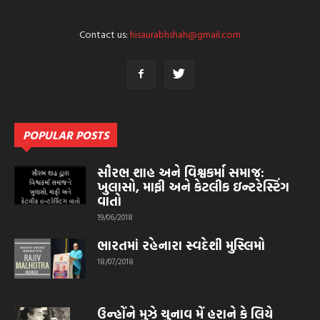
Contact us:
hisaurabhshah@gmail.com
POPULAR POSTS
સૌરભ શાહ અને વિશ્વકર્મા સમાજ:
ખુલાસો, માફી અને કેટલીક ઇન્ટરેસ્ટિંગ
વાતો
19/06/2018
ભારતમાં રહેનારા સ્વદેશી મુસ્લિમો
18/07/2018
ઉન્હોંને મુઝે ચુનાવ મેં હરાને કે લિયે