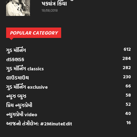
ષડ્યંત્ર કિયા
18/08/2018
POPULAR CATEGORY
612
ગુડ મૉર્નિંગ
284
તડકભડક
282
ગુડ મૉર્નિંગ classics
230
લાઉડમાઉથ
66
ગુડ મૉર્નિંગ exclusive
58
ન્યુઝ વ્યુઝ
52
પ્રિય ન્યુઝપ્રેમી
40
ન્યુઝપ્રેમી video
16
આજનો તંત્રીલેખ: #2MinuteEdit