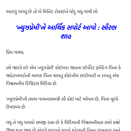
આટલું વાંચ્યું છે તો બે મિનિટ રોકાઈને થોડું વધુ વાંચી લો.
‘ન્યુઝપ્રેમી’ને આર્થિક સપોર્ટ આપો : સૌરભ
શાહ
પ્રિય વાચક,
તમે જાણો છો એમ ‘ન્યુઝપ્રેમી’ કોઈપણ જાતના કૉર્પોરેટ ફન્ડિંગ વિના કે
જાહેરખબરોની આવક વિના ચાલતું કોઈનીય સાડીબારી ન રાખતું એક
વિશ્વસનીય ડિજિટલ મિડિયા છે.
‘ન્યુઝપ્રેમી’ની તમામ વાચનસામગ્રી સૌ કોઈ માટે ઓપન છે, વિના મુલ્યે
ઉપલબ્ધ છે.
વધુ ને વધુ વાચકો સમજી રહ્યા છે કે મિડિયાની વિશ્વસનીયતા સામે પ્રશ્નો
ઊભા થતા જાય છે એટલે કાણાને કાણો કહેવાની હિંમત રાખનારા અને