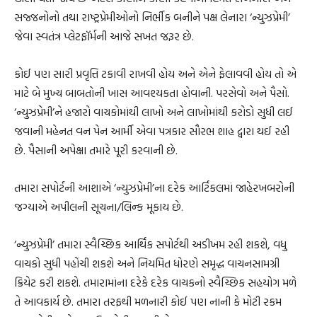
સજ્જનોનો તથા રાષ્ટ્રપ્રેમીઓનો નિર્ભીક બનીને પક્ષ લેનારા ‘ન્યુઝપ્રેમી’
જેવા સ્વતંત્ર પ્લેટફૉર્મની આજે સખત જરૂર છે.
કોઈ પણ સારી પ્રવૃત્તિ ટકાવી રાખવી હોય અને એને ફેલાવવી હોય તો એ
માટે બે મુખ્ય બાબતોની ખાસ આવશ્યકતા હોવાની. પરસેવો અને પૈસો.
‘ન્યુઝપ્રેમી’ને હજારો વાચકોમાંથી લાખો અને લાખોમાંથી કરોડો સુધી લઈ
જવાની મહેનત વન પેન આર્મી એવા પત્રકાર સૌરભ શાહ દ્વારા થઈ રહી
છે. પૈસાની અપેક્ષા તમારે પૂરી કરવાની છે.
તમારા સપોર્ટની આશાએ ‘ન્યુઝપ્રેમી’ના દરેક આર્ટિકલમાં જાહેરખબરોની
જગ્યાએ અપીલની સૂચના/લિન્ક મૂકાય છે.
‘ન્યુઝપ્રેમી’ તમારા સ્વૈચ્છિક આર્થિક સપોર્ટથી અડીખમ રહી શકશે, વધુ
વાચકો સુધી પહોંચી શકશે અને નિયમિત ધોરણે સમૃદ્ધ વાચનસામગ્રી
ક્રિયેટ કરી શકશે. તમારામાંના દરેકે દરેક વાચકનો સ્વૈચ્છિક સહયોગ મળે
તે આવકાર્ય છે. તમારા તરફથી મળનારી કોઈ પણ નાની કે મોટી રકમ