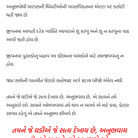
અનુભવોથી માણસની થિયરીઓની વાસ્તવિકતાના એરણ પર કસોટી
થતી જાય છે.
જીવનમાં આવતી દરેક વ્યક્તિ આપણને શું કરવું અને શું ન કરવુંના પાઠ
આપી જતી હોય છે.
જીવનમાં પુસ્તકોનું મહત્ત્વ આ કૉલમના વાચકોને મારે સમજાવવાનું ન
હોય.
જાત સાથેની વાતચીત જેટલો સંતોષપ્રદ માર્ગ કદાચ બીજો એકેય નથી.
તમને જે ઘડીએ જે સત્ય દેખાય છે, અનુભવાય છે, એ સત્યને તમે
અનુસરો છો. સાચને ઓળખવામાં તમે થાપ ન ખાઓ એ માટે કયાં, કેટલા
સાવધ રહેવું એ તમને અનુભવ શીખવે છે.
તમને જે ઘડીએ જે સત્ય દેખાય છે, અનુભવાય