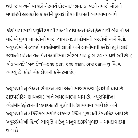
થઈ જાય અને વાચકો ગેરમાર્ગે દોરવાઈ જાય, કાં પછી તમારી નૌકાને
મધદરિયે હાલકડોલક કરીને ડુબાડી દેવાની ધમકી આપવામાં આવે.
કોઈ પણ સારી પ્રવૃત્તિ ટકાવી રાખવી હોય અને એને ફેલાવવી હોય તો એ
માટે બે મુખ્ય બાબતોની ખાસ આવશ્યકતા હોવાની. પરસેવો અને પૈસો.
‘ન્યુઝપ્રેમી’ને હજારો વાચકોમાંથી લાખો અને લાખોમાંથી કરોડો સુધી લઈ
જવાની મહેનત વન પેન આર્મીસમા સૌરભ શાહ દ્વારા 24×7 થઈ રહી છે. (
એક વાચકે ‘ વન કેન’—one pen, one man, one can—નું બિરૂદ
આપ્યું છે. કોઈ એક લેખની કમેન્ટમાં છે.)
‘ન્યુઝપ્રેમી’નું લેખન-સંપાદન તથા એની સાજસજ્જા મુંબઈમાં થાય છે.
ટાઇપસેટિંગ ભાવનગર અને અમદાવાદમાં થાય છે. ‘ન્યુઝપ્રેમી’ના
એડમિનિસ્ટ્રેશનની જવાબદારી પૂણેથી નિભાવવામાં આવે છે અને
‘ન્યુઝપ્રેમી’ને ટેક્નિકલ સપોર્ટ બેંગ્લોર સ્થિત ગુજરાતી ટેકનોક્રેટ આપે છે.
‘ન્યુઝપ્રેમી’ની હિન્દી આવૃત્તિ માટેનું અનુવાદકાર્ય મુંબઈ – અમદાવાદમાં
થાય છે.