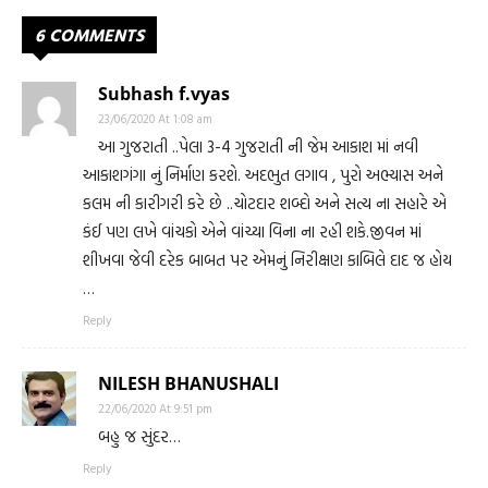
6 COMMENTS
Subhash f.vyas
23/06/2020 At 1:08 am
આ ગુજરાતી ..પેલા 3-4 ગુજરાતી ની જેમ આકાશ માં નવી
આકાશગંગા નું નિર્માણ કરશે. અદભુત લગાવ , પુરો અભ્યાસ અને
કલમ ની કારીગરી કરે છે ..ચોટદાર શબ્દો અને સત્ય ના સહારે એ
કંઈ પણ લખે વાંચકો એને વાંચ્યા વિના ના રહી શકે.જીવન માં
શીખવા જેવી દરેક બાબત પર એમનું નિરીક્ષણ કાબિલે દાદ જ હોય
…
Reply
NILESH BHANUSHALI
22/06/2020 At 9:51 pm
બહુ જ સુંદર…
Reply