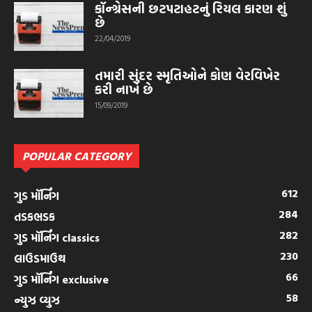
કૉન્ગ્રેસની છટપટાહટનું રિયલ કારણ શું
છે
22/04/2019
તમારી સુંદર સ્મૃતિઓને કોણ વેરવિખેર
કરી નાખે છે
15/09/2019
POPULAR CATEGORY
612
ગુડ મૉર્નિંગ
284
તડકભડક
282
ગુડ મૉર્નિંગ classics
230
લાઉડમાઉથ
66
ગુડ મૉર્નિંગ exclusive
58
ન્યુઝ વ્યુઝ