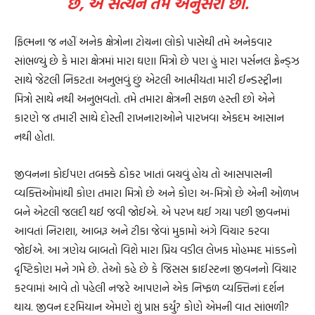
છે, એ સત્યને તમે અનુસરો છો.
ફિલ્મના જ નહીં અનેક ક્ષેત્રોના ટોચના લોકો પાસેથી તમે અનેકવાર
સાંભળ્યું છે કે મારા ક્ષેત્રમાં મારા ઘણા મિત્રો છે પણ હું મારા પર્સનલ ફ્રેન્ડ્ઝ
સાથે જેટલી નિકટતા અનુભવું છું એટલી આત્મીયતા મારી ઈન્ડસ્ટ્રીના
મિત્રો સાથે નથી અનુભવતો. તમે તમારા ક્ષેત્રની સફળ હસ્તી છો એને
કારણે જ તમારી સાથે દોસ્તી રાખનારાઓને પારખવા એકદમ આસાન
નથી હોતા.
જીવનના કોઈપણ તબક્કે ઠોકર ખાતાં બચવું હોય તો આસપાસની
વ્યક્તિઓમાંથી કોણ તમારા મિત્રો છે અને કોણ અ-મિત્રો છે એની ઓળખ
બને એટલી જલદી થઈ જવી જોઈએ. એ પરખ થઈ ગયા પછી જીવનમાં
આવતાં નિરાશા, આબરૂ અને ટીકા જેવાં મુકામો અંગે વિચાર કરવા
જોઈએ. આ ત્રણેય બાબતો વિશે મારા પ્રિય વડીલ લેખક મોહમ્મદ માંકડનો
દૃષ્ટિકોણ મને ગમે છે. તેઓ કહે છે કે જિસસ ક્રાઈસ્ટના જીવનનો વિચાર
કરવામાં આવે તો પહેલી નજરે આપણને એક નિષ્ફળ વ્યક્તિનાં દર્શન
થાય. જીવન દરમિયાન એમણે શું પ્રાપ્ત કર્યું? કોણે એમની વાત સાંભળી?