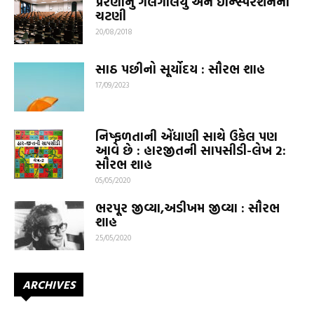
પ્રેરણાનું ગલગલિયું અને ઈન્સ્પિરેશનની
ચટણી
20/08/2018
સાઠ પછીનો સૂર્યોદય : સૌરભ શાહ
17/09/2023
નિષ્ફળતાની એંધાણી સાથે ઉકેલ પણ
આવે છે : હારજીતની સાપસીડી-લેખ 2:
સૌરભ શાહ
05/05/2020
ભરપૂર જીવ્યા,અડીખમ જીવ્યા : સૌરભ
શાહ
25/05/2020
ARCHIVES