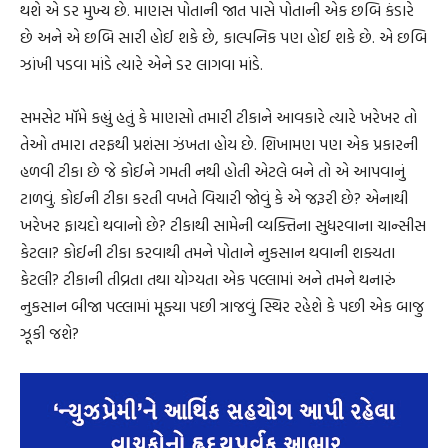
થશે એ ડર મુખ્ય છે. માણસ પોતાની જાત પાસે પોતાની એક છબિ કંડારે
છે અને એ છબિ સારી હોઈ શકે છે, કાલ્પનિક પણ હોઈ શકે છે. એ છબિ
ઝાંખી પડવા માંડે ત્યારે એને ડર લાગવા માંડે.
સમસેટ મૉમે કહ્યું હતું કે માણસો તમારી ટીકાને આવકારે ત્યારે ખરેખર તો
તેઓ તમારા તરફથી પ્રશંસા ઝંખતા હોય છે. શિખામણ પણ એક પ્રકારની
હળવી ટીકા છે જે કોઈને ગમતી નથી હોતી એટલે બને તો એ આપવાનું
ટાળવું. કોઈની ટીકા કરતી વખતે વિચારી જોવું કે એ જરૂરી છે? એનાથી
ખરેખર ફાયદો થવાનો છે? ટીકાથી સામેની વ્યક્તિના સુધરવાના ચાન્સીસ
કેટલા? કોઈની ટીકા કરવાથી તમને પોતાને નુકસાન થવાની શક્યતા
કેટલી? ટીકાની તીવ્રતા તથા યોગ્યતા એક પલ્લામાં અને તમને થનારું
નુકસાન બીજા પલ્લામાં મૂક્યા પછી ત્રાજવું સ્થિર રહેશે કે પછી એક બાજુ
ઝૂકી જશે?