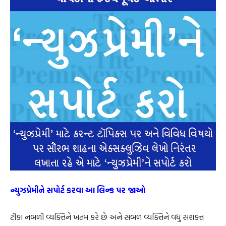
ન્યુઝપ્રેમીને સપોર્ટ કરવા આ લિન્ક પર જાઓ
ટીકા નબળી વ્યક્તિને ખતમ કરે છે અને સબળ વ્યક્તિને વધુ સશક્ત