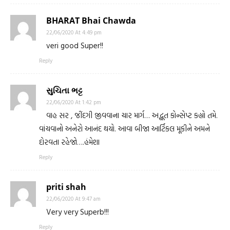
BHARAT Bhai Chawda
22/06/2020 At 4:49 pm
veri good Super!!
Reply
સુચિતા ભટ્ટ
22/06/2020 At 1:42 pm
વાહ સર , જીંદગી જીવવાના ચાર માર્ગ… અદ્ભૂત કોન્સેપ્ટ કહ્યો તમે.
વાંચવાનો અનેરો આનંદ થયો. આવા બીજા આર્ટિકલ મૂકીને અમને
દોરવતા રહેજો….હંમેશા
Reply
priti shah
22/06/2020 At 9:47 am
Very very Superb!!!
Reply