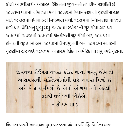
કોણે એ સ્વીકારી? અબ્રાહમ લિંકનના જીવનની તવારીખ જાણીતી છે:
૧૮૩૧માં ધંધામાં નિષ્ફળતા મળી, ૧૮૩૨માં વિધાનસભાની ચૂંટણીમાં હાર
થઈ, ૧૮૩૩માં ધંધામાં ફરી નિષ્ફળતા મળી, ૧૮૩૫માં વિધાનસભામાં જીત
મળી પણ પ્રેમિકાનું મૃત્યુ થયું, ૧૮૩૮માં સ્પીકરની ચૂંટણીમાં હાર થઈ,
૧૮૪૩માં-૧૮૪૬માં-૧૮૪૮માં કૉન્ગ્રેસની ચૂંટણીમાં હાર, ૧૮૫૫માં
સેનેટની ચૂંટણીમાં હાર, ૧૮૫૬માં ઉપપ્રમુખની અને ૧૮૫૮માં સેનેટની
ચૂંટણીમાં હાર થઈ. ૧૮૬૦માં અબ્રાહમ લિંકન અમેરિકાના પ્રમુખપદે ચૂંટાયા.
નિરાશા પરથી આબરૂના મુદ્દા પર જતાં પહેલાં પ્રસિદ્ધિ વિશેનાં માંકડ