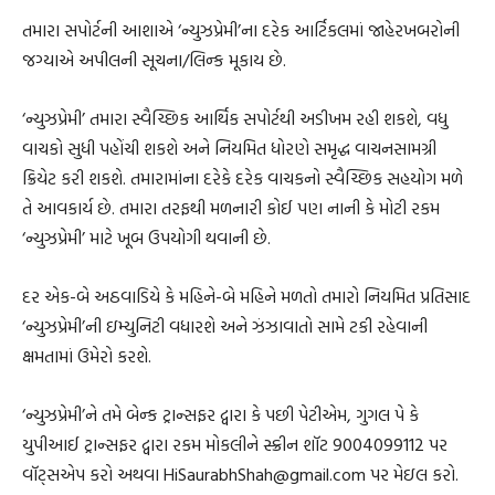
તમારા સપોર્ટની આશાએ ‘ન્યુઝપ્રેમી’ના દરેક આર્ટિકલમાં જાહેરખબરોની
જગ્યાએ અપીલની સૂચના/લિન્ક મૂકાય છે.
‘ન્યુઝપ્રેમી’ તમારા સ્વૈચ્છિક આર્થિક સપોર્ટથી અડીખમ રહી શકશે, વધુ
વાચકો સુધી પહોંચી શકશે અને નિયમિત ધોરણે સમૃદ્ધ વાચનસામગ્રી
ક્રિયેટ કરી શકશે. તમારામાંના દરેકે દરેક વાચકનો સ્વૈચ્છિક સહયોગ મળે
તે આવકાર્ય છે. તમારા તરફથી મળનારી કોઈ પણ નાની કે મોટી રકમ
‘ન્યુઝપ્રેમી’ માટે ખૂબ ઉપયોગી થવાની છે.
દર એક-બે અઠવાડિયે કે મહિને-બે મહિને મળતો તમારો નિયમિત પ્રતિસાદ
‘ન્યુઝપ્રેમી’ની ઇમ્યુનિટી વધારશે અને ઝંઝાવાતો સામે ટકી રહેવાની
ક્ષમતામાં ઉમેરો કરશે.
‘ન્યુઝપ્રેમી’ને તમે બેન્ક ટ્રાન્સફર દ્વારા કે પછી પેટીએમ, ગુગલ પે કે
યુપીઆઈ ટ્રાન્સફર દ્વારા રકમ મોકલીને સ્ક્રીન શૉટ 9004099112 પર
વૉટ્સએપ કરો અથવા HiSaurabhShah@gmail.com પર મેઇલ કરો.