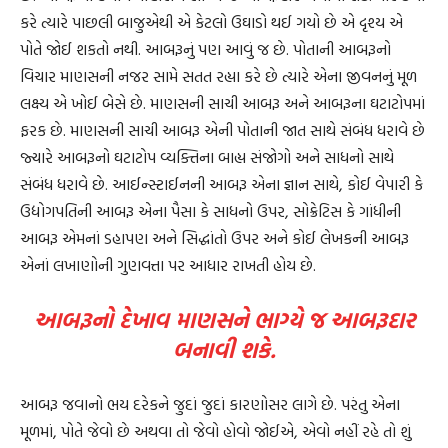
કરે ત્યારે પાછલી બાજુએથી એ કેટલો ઉઘાડો થઈ ગયો છે એ દૃશ્ય એ
પોતે જોઈ શકતો નથી. આબરૂનું પણ આવું જ છે. પોતાની આબરૂનો
વિચાર માણસની નજર સામે સતત રહ્યા કરે છે ત્યારે એના જીવનનું મૂળ
લક્ષ્ય એ ખોઈ બેસે છે. માણસની સાચી આબરૂ અને આબરૂના ઘટાટોપમાં
ફરક છે. માણસની સાચી આબરૂ એની પોતાની જાત સાથે સંબંધ ધરાવે છે
જ્યારે આબરૂનો ઘટાટોપ વ્યક્તિના બાહ્ય સંજોગો અને સાધનો સાથે
સંબંધ ધરાવે છે. આઈન્સ્ટાઈનની આબરૂ એના જ્ઞાન સાથે, કોઈ વેપારી કે
ઉદ્યોગપતિની આબરૂ એના પૈસા કે સાધનો ઉપર, સોક્રેટિસ કે ગાંધીની
આબરૂ એમનાં ડહાપણ અને સિદ્ધાંતો ઉપર અને કોઈ લેખકની આબરૂ
એનાં લખાણોની ગુણવત્તા પર આધાર રાખતી હોય છે.
આબરૂનો દેખાવ માણસને ભાગ્યે જ આબરૂદાર
બનાવી શકે.
આબરૂ જવાનો ભય દરેકને જુદાં જુદાં કારણોસર લાગે છે. પરંતુ એના
મૂળમાં, પોતે જેવો છે અથવા તો જેવો હોવો જોઈએ, એવો નહીં રહે તો શું