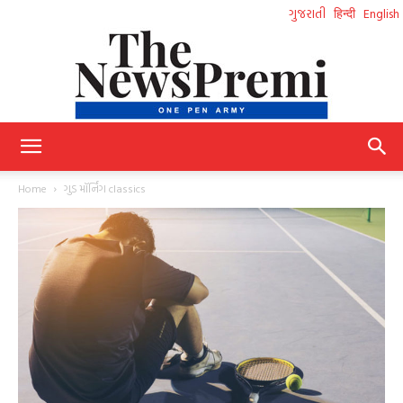
ગુજરાતી
हिन्दी
English
NewsPremi
Home
ગુડ મૉર્નિંગ classics
Gujarati