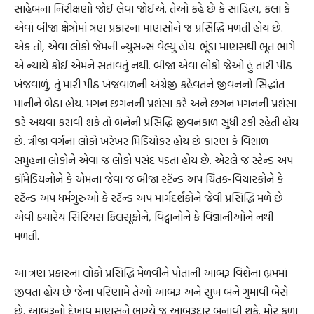
સાહેબનાં નિરીક્ષણો જોઈ લેવા જોઈએ. તેઓ કહે છે કે સાહિત્ય, કલા કે
એવાં બીજા ક્ષેત્રોમાં ત્રણ પ્રકારના માણસોને જ પ્રસિદ્ધિ મળતી હોય છે.
એક તો, એવા લોકો જેમની ન્યુસન્સ વેલ્યુ હોય. ભૂંડા માણસથી ભૂત ભાગે
એ ન્યાયે કોઈ એમને સતાવતું નથી. બીજા એવા લોકો જેઓ હું તારી પીઠ
ખંજવાળું, તું મારી પીઠ ખંજવાળની અંગ્રેજી કહેવતને જીવનનો સિદ્ધાંત
માનીને બેઠા હોય. મગન છગનની પ્રશંસા કરે અને છગન મગનની પ્રશંસા
કરે અથવા કરાવી શકે તો બંનેની પ્રસિદ્ધિ જીવનકાળ સુધી ટકી રહેતી હોય
છે. ત્રીજા વર્ગના લોકો ખરેખર મિડિયોકર હોય છે કારણ કે વિશાળ
સમુહના લોકોને એવા જ લોકો પસંદ પડતા હોય છે. એટલે જ સ્ટેન્ડ અપ
કૉમેડિયનોને કે એમના જેવા જ બીજા સ્ટૅન્ડ અપ ચિંતક-વિચારકોને કે
સ્ટૅન્ડ અપ ધર્મગુરુઓ કે સ્ટૅન્ડ અપ માર્ગદર્શકોને જેવી પ્રસિદ્ધિ મળે છે
એવી ક્યારેય સિરિયસ ફિલસૂફોને, વિદ્વાનોને કે વિજ્ઞાનીઓને નથી
મળતી.
આ ત્રણ પ્રકારના લોકો પ્રસિદ્ધિ મેળવીને પોતાની આબરૂ વિશેના ભ્રમમાં
જીવતા હોય છે જેના પરિણામે તેઓ આબરૂ અને સુખ બંને ગુમાવી બેસે
છે. આબરૂનો દેખાવ માણસને ભાગ્યે જ આબરૂદાર બનાવી શકે. મોર કળા