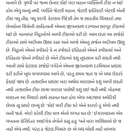
બનાવે છે. પૃથ્વી પર જન્મ લેનાર કોઈ પણ મહાન વ્યક્તિની ટીકા ન થઈ
હોય એવું બન્યું નથી. વ્યક્તિ જેટલી મહાન, જેટલી ક્રાંતિકારી એટલી એની
ટીકા વધુ તીવ્ર, વધુ કડવી. કેટલાય વિદેશી તેમ જ ભારતીય ચિત્રકારો તથા
લેખકોના ચિત્રોની-સાહિત્યની એમના જીવનકાળ દરમ્યાન ભરપૂર ટીકાઓ
થઈ છે. માન્યવર વિદ્વાનોએ આવી ટીકાઓ કરી છે. આમ છતાં આ સર્જકો
ટીકાઓ સામે અડીખમ ઊભા રહ્યા અને આજે એમનું સર્જન અડીખમ ઊભું
છે. વિદ્વાનો એમને સ્વીકારે કે ન સ્વીકારે ઈતિહાસે એમને સ્વીકાર્યા અને
ઈતિહાસ જેમને સ્વીકારે છે એને ટીકાઓ કશું નુકસાન કરી શકતી નથી.
આની સામે કેટલાક સર્જકો વગેરેને એમના જીવનકાળ દરમિયાન પ્રશંસા
કરી કરીને ખૂબ ચગાવવામાં આવે છે, પરંતુ સમય જતાં જ એ બધા ઉકરડે
ફેંકાઈ જાય છે. તત્કાલીન પ્રશંસા ખરા અર્થમાં માણસને કશું આપી શકતી
નથી. તત્કાલીન ટીકા સાચા માણસ પાસેથી કશું લઈ જતી નથી. મોહમ્મદ
માંકડના આ વિચારો સાથે સહમત થતા હોય એવા અંદાજમાં અમેરિકી
લેખક હ્યુ પ્રાધરે લખ્યું છે: ‘કોઈ મારી ટીકા કરે એને કારણે હું એવો નથી
બની જતો. એણે કરેલી ટીકા માત્ર એનો અંગત મત છે.’ ઈઝરાયલના એક
વખતના પ્રેસિડેન્ટ આઈઝેક નેવોને કહ્યું હતું: ‘મને મારા અભિપ્રાયો છે જ
નહીં એવું નથી, પરંતુ હું જેટલું વિચારું છું એ બધું બોલી નહીં નાંખવા