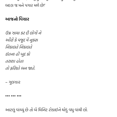
બદલ જ મને પગાર મળે છે!’
આજનો વિચાર
ઉમ્ર ઝાયા કર દી લોગોં ને
ઔરોં કે વજૂદ મેં નુક્સ
નિકાલતે નિકાલતે
ઈતના હી ખુદ કો
તરાશા હોતા
તો ફરિશ્તે બન જાતે.
– ગુલઝાર
••• ••• •••
આટલું વાંચ્યું છે તો બે મિનિટ રોકાઈને થોડું વધુ વાંચી લો.