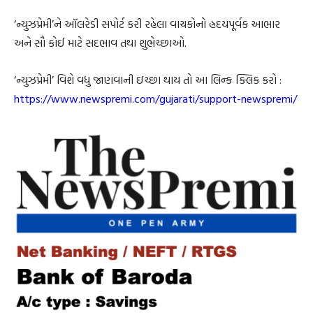
‘ન્યુઝપ્રેમી’ને ઑલરેડી સપોર્ટ કરી રહેલા વાચકોનો હ્રદયપૂર્વક આભાર
અને સૌ કોઈ માટે સદભાવ તથા શુભેચ્છાઓ.
‘ન્યુઝપ્રેમી’ વિશે વધુ જાણવાની ઇચ્છા થાય તો આ લિન્ક ક્લિક કરો :
https://www.newspremi.com/gujarati/support-newspremi/