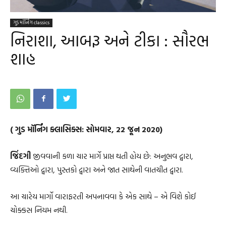
ગુડ મૉર્નિંગ classics
નિરાશા, આબરૂ અને ટીકા : સૌરભ
શાહ
( ગુડ મૉર્નિંગ ક્લાસિક્સ: સોમવાર, 22 જૂન 2020)
જિંદગી
જીવવાની કળા ચાર માર્ગે પ્રાપ્ત થતી હોય છે: અનુભવ દ્વારા,
વ્યક્તિઓ દ્વારા, પુસ્તકો દ્વારા અને જાત સાથેની વાતચીત દ્વારા.
આ ચારેય માર્ગો વારાફરતી અપનાવવા કે એક સાથે – એ વિશે કોઈ
ચોક્કસ નિયમ નથી.