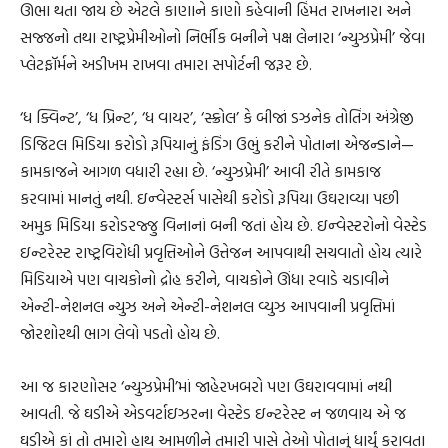
ઊભા થતા જાય છે એટલે કાણાને કાણો કહેવાની હિંમત રાખનારા અને
સજ્જનો તથા રાષ્ટ્રપ્રેમીઓનો નિર્ભીક બનીને પક્ષ લેનારા ‘ન્યુઝપ્રેમી’ જેવા
પ્લેટફૉર્મને અડીખમ રાખવા તમારા સપોર્ટની જરૂર છે.
‘ધ ક્વિન્ટ’, ‘ધ પ્રિન્ટ’, ‘ધ વાયર’, ‘સ્ક્રોલ’ કે બીજાં ડઝનેક તોતિંગ અંગ્રેજી
ડિજિટલ મિડિયા કરોડો રૂપિયાનું ફંડિંગ ઉભું કરીને પોતાના એજન્ડાને—
કામકાજને આગળ વધારી રહ્યા છે. ‘ન્યુઝપ્રેમી’ આવી રીતે કામકાજ
કરવામાં માનતું નથી. ઇન્વેસ્ટર્સ પાસેથી કરોડો રૂપિયા ઉઘરાવ્યા પછી
અમુક મિડિયા કરોડરજ્જુ વિનાનાં બની જતાં હોય છે. ઇન્વેસ્ટરોનો વેસ્ટેડ
ઇન્ટરેસ્ટ રાષ્ટ્રવિરોધી પ્રવૃત્તિઓને ઉત્તેજન આપવાથી સચવાતો હોય ત્યારે
મિડિયાએ પણ વાચકોનો દ્રોહ કરીને, વાચકોને ઊંધા રવાડે ચડાવીને
એન્ટી-નેશનલ ન્યુઝ અને એન્ટી-નેશનલ વ્યુઝ આપવાની પ્રવૃત્તિમાં
જોરશોરથી ભાગ લેવો પડતો હોય છે.
આ જ કારણોસર ‘ન્યુઝપ્રેમી’માં જાહેરખબરો પણ ઉઘરાવવામાં નથી
આવતી. જે ઘડીએ એડવર્ટાઇઝરના વેસ્ટેડ ઇન્ટરેસ્ટ ન જળવાય એ જ
ઘડીએ કાં તો તમારો હાથ આમળીને તમારી પાસે તેઓ પોતાનું ધાર્યું કરાવતા