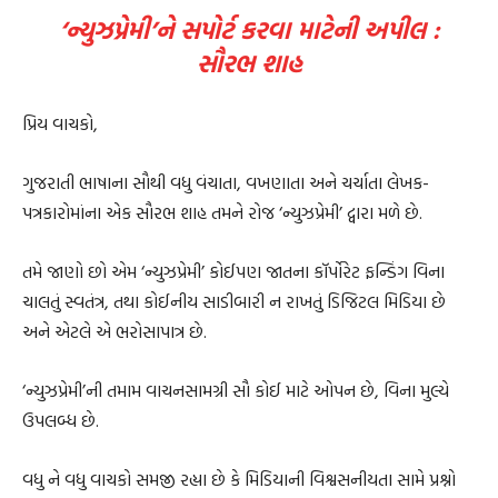
‘ન્યુઝપ્રેમી’ને સપોર્ટ કરવા માટેની અપીલ :
સૌરભ શાહ
પ્રિય વાચકો,
ગુજરાતી ભાષાના સૌથી વધુ વંચાતા, વખણાતા અને ચર્ચાતા લેખક-
પત્રકારોમાંના એક સૌરભ શાહ તમને રોજ ‘ન્યુઝપ્રેમી’ દ્વારા મળે છે.
તમે જાણો છો એમ ‘ન્યુઝપ્રેમી’ કોઈપણ જાતના કૉર્પોરેટ ફન્ડિંગ વિના
ચાલતું સ્વતંત્ર, તથા કોઈનીય સાડીબારી ન રાખતું ડિજિટલ મિડિયા છે
અને એટલે એ ભરોસાપાત્ર છે.
‘ન્યુઝપ્રેમી’ની તમામ વાચનસામગ્રી સૌ કોઈ માટે ઓપન છે, વિના મુલ્યે
ઉપલબ્ધ છે.
વધુ ને વધુ વાચકો સમજી રહ્યા છે કે મિડિયાની વિશ્વસનીયતા સામે પ્રશ્નો