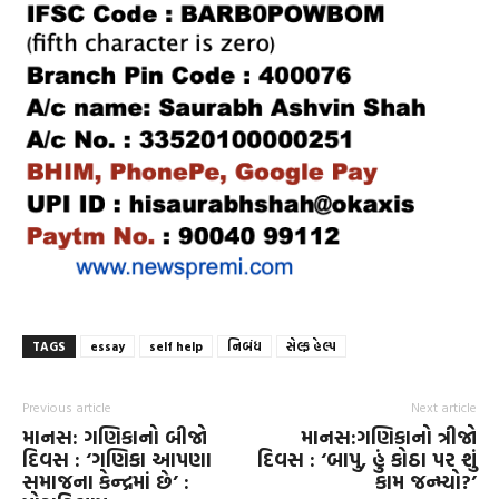
TAGS
essay
self help
નિબંધ
સેલ્ફ હેલ્પ
Previous article
Next article
માનસ: ગણિકાનો બીજો
માનસ:ગણિકાનો ત્રીજો
દિવસ : ‘ગણિકા આપણા
દિવસ : ‘બાપુ, હું કોઠા પર શું
સમાજના કેન્દ્રમાં છે’ :
કામ જન્મ્યો?’