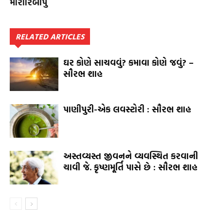
મોરારિબાપુ
RELATED ARTICLES
ઘર કોણે સાચવવું? કમાવા કોણે જવું? –
સૌરભ શાહ
પાણીપુરી-એક લવસ્ટોરી : સૌરભ શાહ
અસ્તવ્યસ્ત જીવનને વ્યવસ્થિત કરવાની
ચાવી જે. કૃષ્ણમૂર્તિ પાસે છે : સૌરભ શાહ