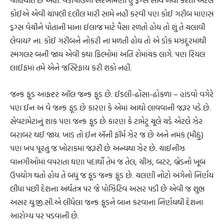
વાહિયાત છે અહીં. વડાપાઉંની સરખામણી હું ડ્રગ્સ સાથે નથી કરતો એટલે
કોઈએ એવી ચાંપલી દલીલ મારી સામે નહીં કરવી પણ કોઈ ગરીબ માણસ
ડ્રગ્સ વેચીને પોતાની માના ઈલાજ માટે પૈસા રળતો હોય તો શું તે ચલાવી
લેવાય? ના. કોઈ ગરીબને નોકરી ના મળતી હોય તો એ ડોક મઝદૂરમાંથી
સ્મગલર બની જાય એવી કથા ફિલ્મોમાં અતિ રોમાંચક લાગે. પણ રિયલ
લાઈફમાં તમે એને જસ્ટિફાય કરી શકો નહીં.
જન્ક ફૂડ આફ્ટર ઑલ જન્ક ફૂડ છે. ઈડલી-ઢોંસા-ઢોકળા – હાંડવો વગેરે
પણ ઈન અ વે જન્ક ફૂડ છે કારણ કે એમાં આથો લાવવાની જરૂર પડે છે.
સેવટાંમેટાનું શાક પણ જન્ક ફૂડ છે કારણ કે ટામેટું ચૂલે ચડે એટલે ઝેર
બરાબર થઈ જાય. ખાંડ તો ઈન ઍની ફૉર્મ ઝેર જ છે અને નમક (મીઠું)
પણ ખપ પૂરતું જ ખોરાકમાં જરૂરી છે અન્યથા ઝેર છે. ચાઈનીઝ
વાનગીઓમાં વપરાતા ઘણા પદાર્થો તેમ જ તેલ, ચીઝ, બટર, બ્રેડનો ખૂબ
ઉપયોગ થતો હોય તે બધું જ ફૂડ જન્ક ફૂડ છે. ચલણી નોટો અંગેનો નિર્ણય
લીધા પછી દેશના અર્થતંત્ર પર જે પોઝિટિવ અસર પડી છે એવી જ શુભ
અસર યુ.જી.સી.એ લીધેલા જન્ક ફૂડને બાન કરવાના નિર્ણયથી દેશના
આરોગ્ય પર પડવાની છે.