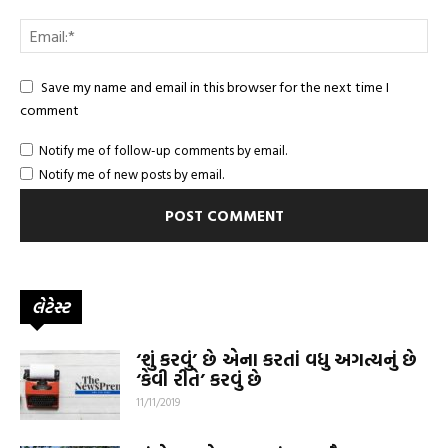
Save my name and email in this browser for the next time I
comment
Notify me of follow-up comments by email.
Notify me of new posts by email.
લેટેસ્ટ
‘શું કરવું’ છે એના કરતાં વધુ અગત્યનું છે
‘કેવી રીતે’ કરવું છે
11/11/2019