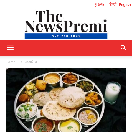
ગુજરાતી
हिन्दी
English
NewsPremi
Home
લાઉડમાઉથ
Gujarati