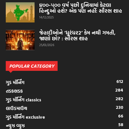
૪૦૦-૫૦૦ વર્ષ પછી દુનિયામાં કેટલા
હિન્દુઓ હશે? એક પણ નહીં: સૌરભ શાહ
14/12/2025
જેહાદીઓને ‘ધુરંધર2’ કેમ નથી ગમતી,
જાણો છો? : સૌરભ શાહ
25/03/2026
POPULAR CATEGORY
612
ગુડ મૉર્નિંગ
284
તડકભડક
282
ગુડ મૉર્નિંગ classics
230
લાઉડમાઉથ
66
ગુડ મૉર્નિંગ exclusive
58
ન્યુઝ વ્યુઝ