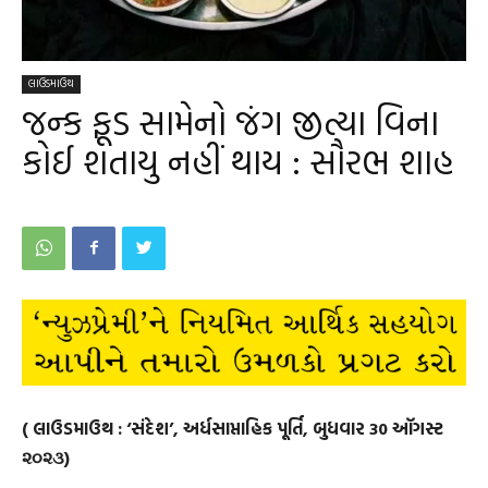
લાઉડમાઉથ
જન્ક ફૂડ સામેનો જંગ જીત્યા વિના
કોઈ શતાયુ નહીં થાય : સૌરભ શાહ
( લાઉડમાઉથ : ‘સંદેશ’, અર્ધસાપ્તાહિક પૂર્તિ, બુધવાર 30 ઑગસ્ટ
૨૦૨૩)