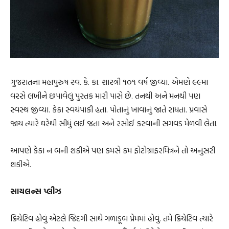
ગુજરાતના મહાપુરુષ સ્વ. કે. કા. શાસ્ત્રી ૧૦૧ વર્ષ જીવ્યા. એમણે ૯૯મા
વરસે લખીને છપાવેલું પુસ્તક મારી પાસે છે. તનથી અને મનથી પણ
સ્વસ્થ જીવ્યા. કેકા સ્વયંપાકી હતા. પોતાનું ખાવાનું જાતે રાંધતા. પ્રવાસે
જાય ત્યારે ઘરેથી સીધું લઈ જતા અને રસોઈ કરવાની સગવડ મેળવી લેતા.
આપણે કેકા ન બની શકીએ પણ કમસે કમ ફોટોગ્રાફરમિત્રને તો અનુસરી
શકીએ.
સાયલન્સ પ્લીઝ
ક્રિયેટિવ હોવું એટલે જિંદગી સાથે ગળાડૂબ પ્રેમમાં હોવું. તમે ક્રિયેટિવ ત્યારે