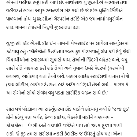
એમનો વહીવટ સ્મૂધ કરી આપે છે. સાથોસાથ યુ.જી.સી.એ અભ્યાસ તથા
વહીવટને લગતા અમુક સ્ટાન્ડર્ડસ સેટ કર્યા છે જે દરેક યુનિવર્સિટીએ
પાળવાનાં હોય. યુ.જી.સી.નાં ચૅરપર્સન તરીકે એક જમાનામાં મધુરીબેન
શાહ નામનાં તેજસ્વી વિદુષી ગુજરાતણ હતાં.
યુ.જી.સી. ડૉટ એ.સી. ડૉટ ઈન નામની વેબસાઈટ પર લાગેલા સર્ક્યુલરમાં
કહેવાયું હતું : ‘કૉલેજોની કૅન્ટીનમાં જન્ક ફૂડ પીરસવાનું બંધ કરી દેવું જેથી
વિદ્યાર્થીઓના સ્વાસ્થ્યમાં સુધારો થાય, તેઓની જિંદગી બહેતર બને, વધુ
સારી રીતે અભ્યાસ કરી શકે તેઓ અને યુવાન ઉંમરે મેદસ્વી (ચરબીથી
લથબથ, અદોદળા) થતાં તેઓ બચે. ખરાબ લાઈફ સ્ટાઈલથી થનારા રોગો
(ડાયાબીટીસ, હાઈપર ટેન્શન, હાર્ટ અટૅક વગેરે)થી તેઓ બચે… કારણ કે
આ રોગોનો સીધો સંબંધ વધુ પડતા શારીરિક વજન સાથે છે.’
સાત વર્ષ પહેલાંના આ સર્ક્યુલરમાં ફોડ પાડીને કહેવાયું નથી કે ‘જન્ક ફૂડ’
કોને કહેવું પણ બર્ગર, ફ્રેન્ચ ફ્રાઈઝ, વેફર્સથી માંડીને થમ્સઅપ –
કોકાકોલા – પેપ્સી અને વડાપાંઉ વગેરેને પણ તમે ‘જન્ક ફૂડ’માં ગણી
શકો. જે ફૂડ તમારા શરીરમાં નકરી કેલરીઝ જ ઉમેરતું હોય પણ એના