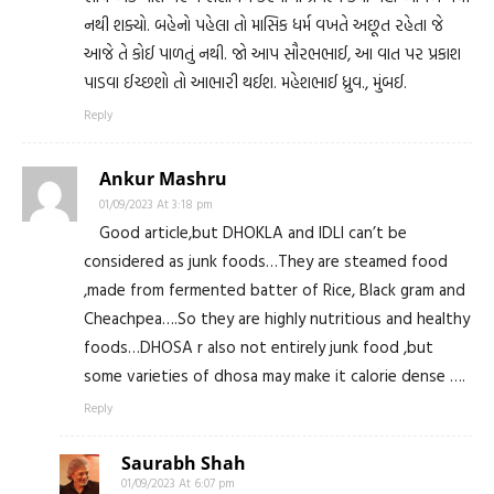
નથી શક્યો. બહેનો પહેલા તો માસિક ધર્મ વખતે અછૂત રહેતા જે
આજે તે કોઈ પાળતું નથી. જો આપ સૌરભભાઈ, આ વાત પર પ્રકાશ
પાડવા ઈચ્છશો તો આભારી થઈશ. મહેશભાઈ ધ્રુવ., મુંબઈ.
Reply
Ankur Mashru
01/09/2023 At 3:18 pm
Good article,but DHOKLA and IDLI can’t be
considered as junk foods…They are steamed food
,made from fermented batter of Rice, Black gram and
Cheachpea….So they are highly nutritious and healthy
foods…DHOSA r also not entirely junk food ,but
some varieties of dhosa may make it calorie dense ….
Reply
Saurabh Shah
01/09/2023 At 6:07 pm