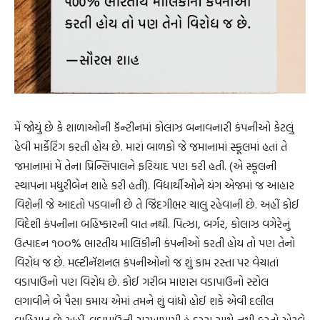
મેં જોયું છે કે શાળાઓની કૅન્ટીનમાં કોલાઝ બનાવનારી કંપનીઓ કેટલું
હેવી માર્કેટિંગ કરતી હોય છે. મારાં બાળકો જે જમાનામાં સ્કૂલમાં હતાં તે
જમાનામાં મેં તેના પ્રિન્સિપાલને ફરિયાદ પણ કરી હતી. (એ સ્કૂલની
સ્થાપના મધુરીબેન શાહે કરી હતી). વિદ્યાર્થીઓને યંગ એજમાં જ આહાર
વિશેની જે આદતો પડવાની છે તે જિંદગીભર ચાલુ રહેવાની છે. અહીં કોઈ
વિદેશી કંપનીના બહિષ્કારની વાત નથી. પિત્ઝા, બર્ગર, કોલાઝ વગેરેનું
ઉત્પાદન ૧૦૦% ભારતીય માલિકીની કંપનીઓ કરતી હોય તો પણ તેનો
વિરોધ જ છે. મલ્ટીનૅશનલ કંપનીઓનો જ શું કામ રસ્તા પર વેચાતાં
વડાપાઉંનો પણ વિરોધ છે. કોઈ ગરીબ માણસ વડાપાઉંનો સ્ટોલ
લગાવીને બે પૈસા કમાય એમાં તમને શું વાંધો હોઈ શકે એવી દલીલ