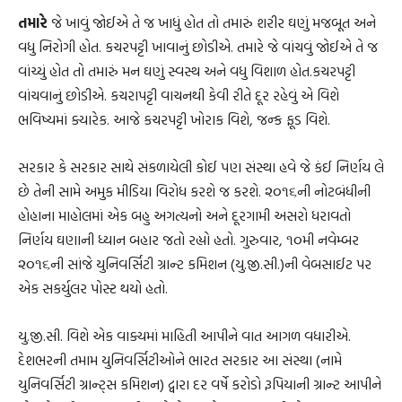
તમારે
જે ખાવું જોઈએ તે જ ખાધું હોત તો તમારું શરીર ઘણું મજબૂત અને
વધુ નિરોગી હોત. કચરપટ્ટી ખાવાનું છોડીએ. તમારે જે વાંચવું જોઈએ તે જ
વાંચ્યું હોત તો તમારું મન ઘણું સ્વસ્થ અને વધુ વિશાળ હોત.કચરપટ્ટી
વાંચવાનું છોડીએ. કચરાપટ્ટી વાચનથી કેવી રીતે દૂર રહેવું એ વિશે
ભવિષ્યમાં ક્યારેક. આજે કચરપટ્ટી ખોરાક વિશે, જન્ક ફૂડ વિશે.
સરકાર કે સરકાર સાથે સંકળાયેલી કોઈ પણ સંસ્થા હવે જે કંઈ નિર્ણય લે
છે તેની સામે અમુક મીડિયા વિરોધ કરશે જ કરશે. ૨૦૧૬ની નોટબંધીની
હોહાના માહોલમાં એક બહુ અગત્યનો અને દૂરગામી અસરો ધરાવતો
નિર્ણય ઘણાની ધ્યાન બહાર જતો રહ્યો હતો. ગુરુવાર, ૧૦મી નવેમ્બર
૨૦૧૬ની સાંજે યુનિવર્સિટી ગ્રાન્ટ કમિશન (યુ.જી.સી.)ની વેબસાઈટ પર
એક સકર્યુલર પોસ્ટ થયો હતો.
યુ.જી.સી. વિશે એક વાક્યમાં માહિતી આપીને વાત આગળ વધારીએ.
દેશભરની તમામ યુનિવર્સિટીઓને ભારત સરકાર આ સંસ્થા (નામે
યુનિવર્સિટી ગ્રાન્ટ્સ કમિશન) દ્વારા દર વર્ષે કરોડો રૂપિયાની ગ્રાન્ટ આપીને