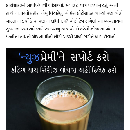
ફોટોગ્રાફરને સામખિયાળી બોલાવ્યો. સવારે ૮ વાગે મળવાનું હતું. એની
સાથે ચાનાસ્તો કરીશ એવું વિચારેલું. એ પ્રેસ ફોટોગ્રાફર આવ્યો પણ એણે
નાસ્તો ન કર્યો કે ચા પણ ન લીધી. કેમ? એણે ટેવ રાખેલી આ વ્યવસાયમાં
ગુજરાતભરમાં ગમે ત્યારે રખડવાનું થાય એટલે ઘરેથી નીકળતાં પહેલાં
પત્નીના હાથનો ચોખ્ખા ઘીનો શીરો અડધી થાળી ભરીને ખાઈ લેવાનો.