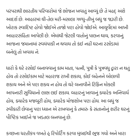
પરંપરાથી ભારતીય પરિવારોમાં જે ભોજન ખવાતું આવ્યું છે તે મહદ્ અંશે
આદર્શ છે. આહારમાં ઘી-તેલ મરી-મસાલા ગળ્યું-તીખું બધું જ જરૂરી છે.
ખોરાક સ્વાદિષ્ટ હોવો જોઈએ તાજો પણ હોવો જોઈએ. આયુર્વેદમાં આખી
આહારસંહિતા આપેલી છે. એમાંથી જેટલી વાતોનું પાલન થાય, કરવાનું.
આજના જમાનામાં સ્વયંપાકી ન થવાય તો કંઈ નહીં ઘરના રસોડામાં
બનેલું તો ખવાય ને.
ધારો કે ઘરે રસોઈ બનાવવાનું કામ માતા, પત્ની, પુત્રી કે પુત્રવધુ દ્વારા ન થતું
હોય તો રસોઈકામ માટે મહારાજ રાખી શકાય, કોઈ બહેનને બોલાવી
શકાય અને એ પણ શક્ય ન હોય તો ઘરે બનાવીને ટિફિન મોકલી
આપનારી સુવિધાનો લાભ લઈ શકાય. બહારનું ખાવાનું ક્યારેક અનિવાર્ય
હોય, ક્યારેક મજબૂરી હોય, ક્યારેક મોજશોખ પણ હોય. આ બધું જ
સ્વીકારી લેવાનું પણ ધ્યાન એ રાખવાનું કે તમારું કે સંતાનોનું શરીર ઘરનું
પૌષ્ટિક ખાઈને જ ખડતલ બનવાનું છે.
કચ્છના ધરતીકંપ વખતે હું રિપોર્ટિંગ કરવા મુંબઈથી ભૂજ ગયો અને મારા