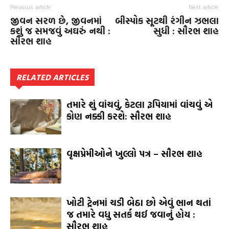
Previous article
Next article
જીવન સરળ છે, જીવનમાં
બીસ્પોક સૂટથી રંગીન ઝભલા
કશું જ સમજવું અઘરું નથી :
સુધી : સૌરભ શાહ
સૌરભ શાહ
RELATED ARTICLES
તમારે શું વાંચવું, કેટલા રૂપિયામાં વાંચવું એ
કોણ નક્કી કરશે: સૌરભ શાહ
વૃક્ષપ્રેમીઓને ખુલ્લો પત્ર – સૌરભ શાહ
ખોટી ટ્રેનમાં ચડી બેઠા છો એવું ભાન થતાં
જ તમારે વધુ સતર્ક થઈ જવાનું હોય :
સૌરભ શાહ