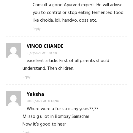
Consult a good Ayurved expert. He will advise
you to control or stop eating fermented food
like dhokla, idli, handvo, dosa etc.
Reply
VINOD CHANDE
01/09/2023 At 1:20 pm
excellent article. First of all parents should
understand. Then children.
Reply
Yaksha
30/08/2023 At 10:10 pm
Where were u for so many years??,??
M isso g u lot in Bombay Samachar
Now it’s good to hear
Reply