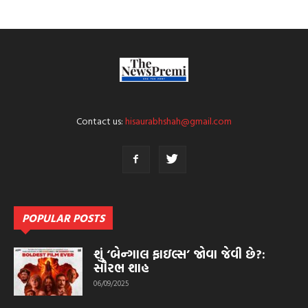
Contact us:
hisaurabhshah@gmail.com
POPULAR POSTS
શું ‘બેન્ગાલ ફાઇલ્સ’ જોવા જેવી છે?:
સૌરભ શાહ
06/09/2025