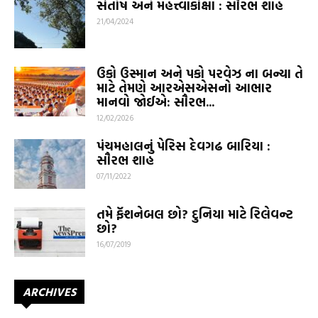
સંતોષ અને મહત્ત્વાકાંક્ષા : સૌરભ શાહ
21/04/2024
ઉકો ઉસ્માન અને પકો પરવેઝ ના બન્યા તે
માટે તેમણે આરએસએસનો આભાર
માનવો જોઈએ: સૌરભ...
12/02/2026
પંચમહાલનું પેરિસ દેવગઢ બારિયા :
સૌરભ શાહ
07/11/2022
તમે ફૅશનેબલ છો? દુનિયા માટે રિલેવન્ટ
છો?
16/07/2019
ARCHIVES