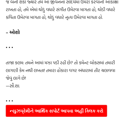
જ બની શકો જ્યારે તમે આ જીવનના સૌંદર્યમાં ઉમેરો કરવાની આકાંક્ષા
રાખતા હો, તમે એમાં થોડું વધારે સંગીત ઉમેરવા માગતા હો, થોડી વધારે
કવિતા ઉમેરવા માગતા હો, થોડું વધારે નૃત્ય ઉમેરવા માગતા હો.
– ઓશો
• • •
તાજા કલમ: તમને આમાં મઝા પડી રહી છે? તો કમેન્ટ બોક્સમાં તમારી
લાગણી કેમ નથી લખતા! તમારા હોંકારા વગર અંધારામાં તીર ચલાવવા
જેવું લાગે છે!
—સૌ.શા.
• • •
ન્યુઝપ્રેમીને આર્થિક સપોર્ટ આપવા અહીં ક્લિક કરો