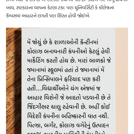
ખાય, સરકારના બાપના કેટલા ટકા. પણ યુનિવર્સિટી કે કૉલેજના
કૅમ્પસમાં આહારને લગતી પણ શિસ્ત હોવી જોઈએ.