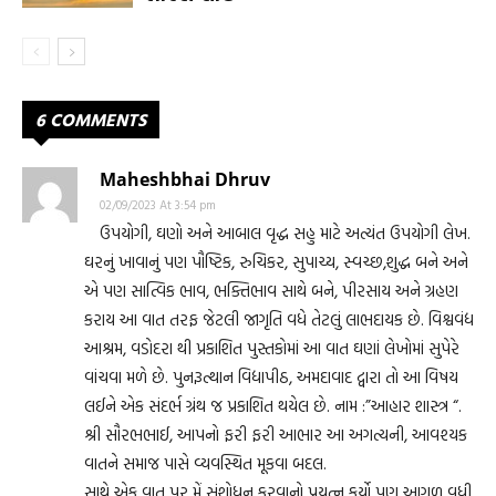
6 COMMENTS
Maheshbhai Dhruv
02/09/2023 At 3:54 pm
ઉપયોગી, ઘણો અને આબાલ વૃદ્ધ સહુ માટે અત્યંત ઉપયોગી લેખ.
ઘરનું ખાવાનું પણ પૌષ્ટિક, રુચિકર, સુપાચ્ય, સ્વચ્છ,શુદ્ધ બને અને
એ પણ સાત્વિક ભાવ, ભક્તિભાવ સાથે બને, પીરસાય અને ગ્રહણ
કરાય આ વાત તરફ જેટલી જાગૃતિ વધે તેટલું લાભદાયક છે. વિશ્વવંદ્ય
આશ્રમ, વડોદરા થી પ્રકાશિત પુસ્તકોમાં આ વાત ઘણાં લેખોમાં સુપેરે
વાંચવા મળે છે. પુનરૂત્થાન વિદ્યાપીઠ, અમદાવાદ દ્વારા તો આ વિષય
લઈને એક સંદર્ભ ગ્રંથ જ પ્રકાશિત થયેલ છે. નામ :”આહાર શાસ્ત્ર “.
શ્રી સૌરભભાઈ, આપનો ફરી ફરી આભાર આ અગત્યની, આવશ્યક
વાતને સમાજ પાસે વ્યવસ્થિત મૂકવા બદલ.
સાથે એક વાત પર મેં સંશોધન કરવાનો પ્રયત્ન કર્યો પણ આગળ વધી