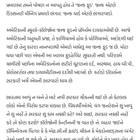
પ્રમાણમાં તમને પોષણ ન આપતું હોય તે ‘જન્ક ફૂડ’. જન્ક એટલે
ડિક્શનરી મીનિંગ પ્રમાણે ભંગાર. જન્ક યાર્ડ એટલે ભંગારવાડો.
અમેરિકાની સ્કૂલો-કૉલેજોમાં જન્ક ફૂડનો પ્રૉબ્લેમ દાયકાઓથી છે. આજે
અમેરિકાની બહુમતી પ્રજા, તે કાળિયાઓ હોય કે ધોળિયાઓ, અદોદળી થઈ
ગઈ છે તેનું કારણ નાનપણથી એમણે ખાધેલું આ જન્ક ફૂડ જ છે. મોટા
થયા પછી પણ એમની આ ખરાબ ફૂડહેબિટ સુધરતી નથી. પરિણામે
ચાળીસી પછીના અમેરિકાનોનાં શરીરો ઘૂંટણનાં દર્દ, અસ્થમા, હાય બી.પી.,
કોલેસ્ટરોલ તથા ડાયાબીટીસનાં દર્દોથી ખદબદે છે. કરોડો ડૉલર્સના
સરકારી ખર્ચે એમની સારવારો થાય છે.
ભારતમાં આવું ન બને તે માટે નવી સરકાર ચૌકન્ની થઈ છે તો કેટલાક
લોકો એનો વિરોધ કરવા માંડ્યા છે. વિદ્યાર્થીઓએ, યંગ જનરેશને શું ખાવું
ને શું નહીં તે સરકાર શું કામ નક્કી કરે? અરે ભાઈ, સરકાર નક્કી નહીં
કરે તો કોણ કરશે? કૉલેજોની કેન્ટીનની જ વાત છે ને. બહાર જઈને
ડૉમિનોઝના પિત્ઝા કે કે.એફ.સી.ની ફ્રાઈડ ચીકન કે મેકડોનાલ્ડ્સના બર્ગર
તેઓ ખાઈ જ શકે છે ને. સરકાર ક્યાં ના પાડે છે. કોઈને ઝેર ખાવું હોય તો