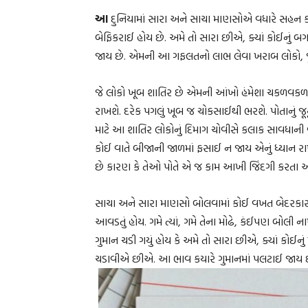
આ
દુનિયામાં સારા અને સાચા માણસોએ વધારે સહન ક
બેફિકરાઈ હોય છે. અમે તો સારા છીએ, ક્યાં કોઈનું
જાય છે. એમની આ ગફલતનો લાભ લેવા ખરાબ લોકો, જુઠ્
જે લોકો ખૂબ શાતિર છે એમની આંખો હંમેશા ચકળવકળ થતી
રાખશે. દરેક પગલું ખૂબ જ ચોકસાઈથી ભરશે. પોતાનું 
માટે આ શાતિર લોકોનું દિમાગ ચોવીસે કલાક સાવધાની વર્
કોઈ વાતે બીજાની જાળમાં ફસાઈ ન જાય એનું ધ્યાન રાખશ
છે કારણ કે તેઓ પોતે એ જ કામ આખી જિંદગી કરતા આ
સાચા અને સારા માણસો બોલવામાં કોઈ વખત બેદરકાર હ
આવડતું હોય. ગમે ત્યાં, ગમે તેના મોઢે, કંઈપણ બોલી ન
ગુમાન ચડી ગયું હોય કે અમે તો સારા છીએ, ક્યાં કોઈન
ચડાવીએ છીએ. આ ભાવ કયારે ગુમાનમાં પલટાઈ જાય 