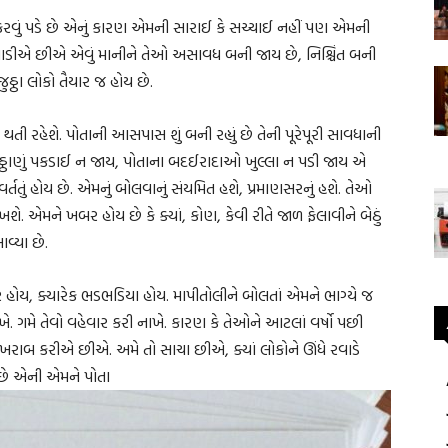
રવું પડે છે એનું કારણ એમની સારાઈ કે સચ્ચાઈ નહીં પણ એમની
 બગાડીએ છીએ એવું માનીને તેઓ અસાવધ બની જાય છે, નિશ્ચિંત બની
ઠા લોકો તૈયાર જ હોય છે.
 રહેશે. પોતાની આસપાસ શું બની રહ્યું છે તેની પૂરેપૂરી સાવધાની
જૂઠ્ઠાણું પકડાઈ ન જાય, પોતાના બદઈરાદાઓ ખુલ્લા ન પડી જાય એ
તતું હોય છે. એમનું બોલવાનું સંયમિત હશે, પ્રમાણસરનું હશે. તેઓ
ે. એમને ખબર હોય છે કે ક્યાં, કોણ, કેવી રીતે જાળ ફેલાવીને બેઠું
વ્યા છે.
ોય, ક્યારેક ભડભડિયા હોય. માપીતોલીને બોલતાં એમને ભાગ્યે જ
ાખે. ગમે તેવો વહેવાર કરી નાખે. કારણ કે તેઓને આટલાં વર્ષો પછી
ું ખરાબ કરીએ છીએ. અમે તો સાચા છીએ, ક્યાં લોકોને ઊંધે રવાડે
છે એની એમને પોતા