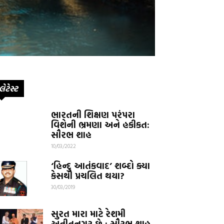
લેટેસ્ટ
ભારતની શિક્ષણ પરંપરા
વિશેની ભ્રમણા અને હકીકત:
સૌરભ શાહ
10/03/2022
‘હિન્દુ આતંકવાદ’ શબ્દો ક્યા
કેસથી પ્રચલિત થયા?
30/03/2019
સુરત મારા માટે રેશમી
અતીતનગર છે : સૌરભ શાહ