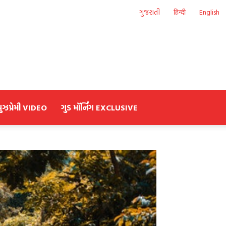
ગુજરાતી
हिन्दी
English
યુઝપ્રેમી VIDEO
ગુડ મૉર્નિંગ EXCLUSIVE