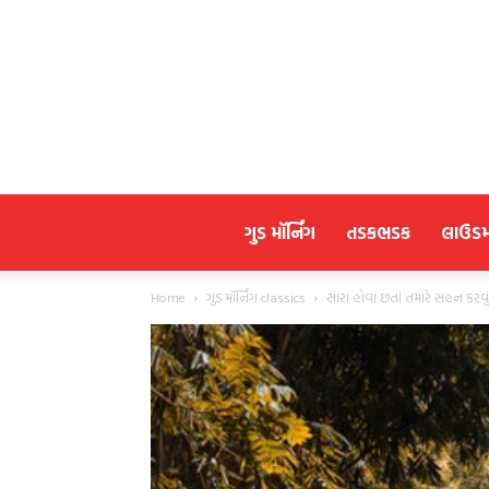
ગુડ મૉર્નિંગ
તડકભડક
લાઉડ
Home
ગુડ મૉર્નિંગ classics
સારા હોવા છતાં તમારે સહન કરવું