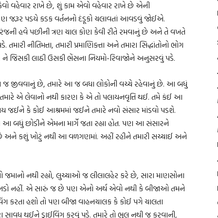
વો વહેવાર રાખે છે, શું કામ એવો વહેવાર રાખે છે એની
ણ જરૂર પડયે કડક વર્તનનો દંડૂકો ચલાવતાં આવડવું જોઈએ.
 હવે પછીની ત્રણ ચાલ કોણ કેવી રીતે રમવાનું છે અને તે વખતે
. તમારી નીતિમત્તા, તમારી પ્રમાણિક્તા અને તમારા સિદ્ધાંતોનો ભોગ
 ને જિસકી લાઠી ઉસકી ભેંસના નિયમો-રિવાજોને અનુસરવું પડે.
જ જીવવાનું છે, તમારે આ જ બધા લોકોની વચ્ચે રહેવાનું છે. આ બધું
મારે એ લેવાનો નથી કારણ કે એ તો પલાયનવૃત્તિ થઈ. તમે કંઈ આ
ય જઈને કે કોઈ આશ્રમમાં જઈને તમારે નવો સંસાર માંડવો પડશે.
ારના આ બધું છોડીને એમના માર્ગે જતા રહ્યા હોત. પણ આ સંસારને
ે અને કશું ખોટું નથી આ વળગણમાં. અહીં રહીને તમારી સચ્ચાઈ અને
 જમાનો નથી રહ્યો, લુચ્ચાઓ જ લીલાલહેર કરે છે, સારા માણસોના
ને નડો નહીં. એ સારું જ છે પણ એનો અર્થ એવો નથી કે બીજાઓ તમને
રાઈવિંગ કરતા હશો તો પણ બીજા વાહનચાલક કે કોઈ પગે ચાલતા
રા સાવધ થઈને ડ્રાઈવિંગ કરવું પડે. તમારે તો ભૂલ નથી જ કરવાની,