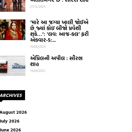
27/12/2024
‘મારે આ જગ્યા ખાલી જોઈએ
છે જ્યાં કોઇ બીજો પ્રવેશી
શકે…’: ‘લવ: આજ-કલ’ ફરી
એકવાર-5:...
16/08/2024
એપ્રિલની અપીલ : સૌરભ
શાહ
14/04/2022
ARCHIVES
August 2026
July 2026
June 2026