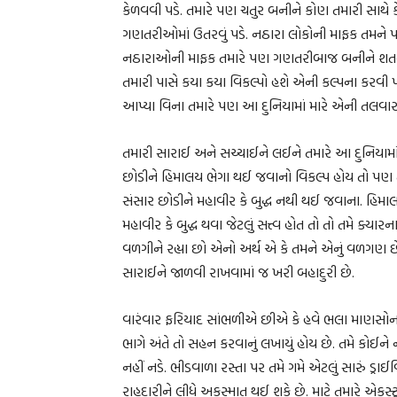
કેળવવી પડે. તમારે પણ ચતુર બનીને કોણ તમારી સાથે કે
ગણતરીઓમાં ઉતરવું પડે. નઠારા લોકોની માફક તમને પ
નઠારાઓની માફક તમારે પણ ગણતરીબાજ બનીને શતરંજની
તમારી પાસે કયા કયા વિકલ્પો હશે એની કલ્પના કરવી પડે
આપ્યા વિના તમારે પણ આ દુનિયામાં મારે એની તલવાર
તમારી સારાઈ અને સચ્ચાઈને લઈને તમારે આ દુનિયામાં 
છોડીને હિમાલય ભેગા થઈ જવાનો વિકલ્પ હોય તો પણ ત
સંસાર છોડીને મહાવીર કે બુદ્ધ નથી થઈ જવાના. હિમાલ
મહાવીર કે બુદ્ધ થવા જેટલું સત્ત્વ હોત તો તો તમે ક્ય
વળગીને રહ્યા છો એનો અર્થ એ કે તમને એનું વળગણ છ
સારાઈને જાળવી રાખવામાં જ ખરી બહાદુરી છે.
વારંવાર ફરિયાદ સાંભળીએ છીએ કે હવે ભલા માણસોનો
ભાગે અંતે તો સહન કરવાનું લખાયું હોય છે. તમે કોઈ
નહીં નડે. ભીડવાળા રસ્તા પર તમે ગમે એટલું સારું ડ્
રાહદારીને લીધે અકસ્માત થઈ શકે છે. માટે તમારે એકસ્ટ્