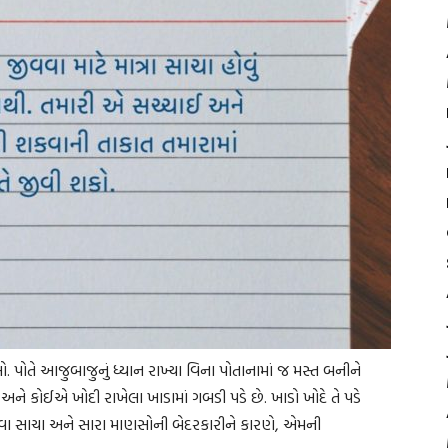
 પોતે આજુબાજુનું ધ્યાન રાખ્યા વિના પોતાનામાં જ મસ્ત બનીને
અને કોઈએ ખોદી રાખેલા ખાડામાં ગબડી પડે છે. ખાડો ખોદે તે પડે
વા સાચા અને સારા માણસોની બેદરકારીને કારણે, એમની