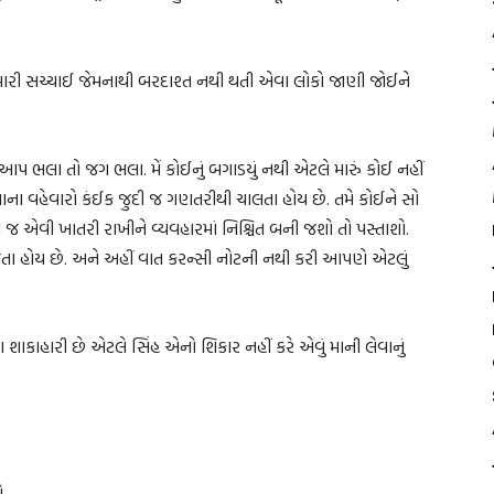
તમારી સચ્ચાઈ જેમનાથી બરદાશ્ત નથી થતી એવા લોકો જાણી જોઈને
ં કે આપ ભલા તો જગ ભલા. મેં કોઈનું બગાડયું નથી એટલે મારું કોઈ નહીં
ાના વહેવારો કંઈક જુદી જ ગણતરીથી ચાલતા હોય છે. તમે કોઈને સો
એવી ખાતરી રાખીને વ્યવહારમાં નિશ્ચિત બની જશો તો પસ્તાશો.
તા હોય છે. અને અહીં વાત કરન્સી નોટની નથી કરી આપણે એટલું
ાકાહારી છે એટલે સિંહ એનો શિકાર નહીં કરે એવું માની લેવાનું
ો.