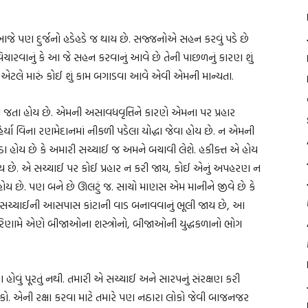
 આજે પણ દુર્જનો હડેહડે જ થાય છે. સજ્જનોએ સહન કરવું પડે છે
રવાનું કે આ જે સહન કરવાનું આવે છે તેની પાછળનું કારણ શું
 એટલે મારું કોઈ શું કામ બગાડવા આવે એવી એમની માન્યતા.
 જતા હોય છે. એમની અસાવધવૃત્તિને કારણે એમના પર પ્રહાર
્યા વિના રણમેદાનમાં નીકળી પડેલા યોદ્ધા જેવા હોય છે. ન એમની
બેઠા હોય છે કે અમારી સચ્ચાઈ જ અમને બચાવી લેશે. હકીક્ત એ હોય
હોય છે. એ સચ્ચાઈ પર કોઈ પ્રહાર ન કરી જાય, કોઈ એનું અપહરણ ન
હોય છે. પણ બને છે ઊલટું જ. સાચો માણસ એમ માનીને જીવે છે કે
ી સચ્ચાઈની આસપાસ કાંટાની વાડ બનાવવાનું ભૂલી જાય છે, આ
પરિણામે એણે બીજાઓના શસ્ત્રોનો, બીજાઓની યુદ્ધકળાનો ભોગ
રા હોવું પૂરતું નથી. તમારી એ સચ્ચાઈ અને સારપનું સંરક્ષણ કરી
 શકો. એની રક્ષા કરવા માટે તમારે પણ નઠારા લોકો જેવી બાજનજર