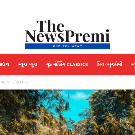
માઉથ
ન્યુઝ વ્યુઝ
ગુડ મૉર્નિંગ CLASSICS
પ્રિય ન્યુઝપ્રેમી
ન્
NewsPremi
 પડે છે? : સૌરભ શાહ
Gujarati