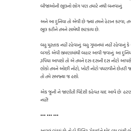
બીજાઓની ભૂલનો ભોગ પણ તમારે નથી બનવાનું.
અને આ દુનિયા તો એવી છે જ્યાં તમને હેરાન કરવા, 
ભૂલ કરીને તમને સામેથી ભટકાય છે.
બહુ મુસ્તાક નહીં રહેવાનું. બહુ ગુમાનમાં નહીં રહેવાનુ
બગાડે એવી ભ્રમણામાંથી બહાર આવી જવાનું. આ દુનિય
રૂપિયા આપશો તો એ તમને દસ-દસની દસ નોટો આપશે જ 
લોકો તમને ઓછી નોટો, ખોટી નોટો પધરાવીને છેતરી જ
તો તમે સમજ્યા જ હશો.
એક જૂની ને જાણીતી વિદેશી કહેવત યાદ આવે છેઃ હરણ શ
નહીં!
••• ••• •••
આટલું વાંચ્યું છે તો બે મિનિટ રોકાઈને થોડું વધુ વાંચી લ