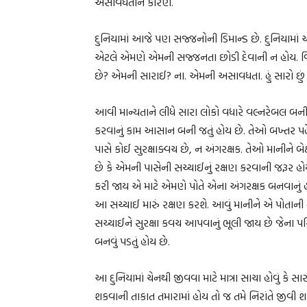
અસાવધતાને કારણે.
દુનિયામાં આજે પણ સજ્જનોની ડિમાન્ડ છે. દુનિયામાં
એટલે એમણે એમની સજ્જનતા છોડી દેવાની ન હોય. વિચા
છે? એમની સારાઈ? ના. એમની અસાવધતા. હું સારો છું
આવી માન્યતાને લીધે સારા લોકો વધારે વલ્નરેબલ બની
કરવાનું કામ આસાન બની જતું હોય છે. તેઓ બખ્તર પહેર
પાસે કોઈ સુરક્ષાક્વચ છે, ન અંગરક્ષક. તેઓ માનીને 
છે કે એમની પાસેની સચ્ચાઈનું રક્ષણ કરવાની જરૂર 
કરી જાય એ માટે એમણે પોતે એના અંગરક્ષક બનવાનું 
આ સચ્ચાઈ મારું રક્ષણ કરશે. આવું માનીને એ પોતાન
સચ્ચાઈને સુરક્ષા કવચ આપવાનું ભૂલી જાય છે જેના 
બનવું પડતું હોય છે.
આ દુનિયામાં ચેનથી જીવવા માટે માત્રા સાચા હોવું કે સા
શકવાની તાકાત તમારામાં હોય તો જ તમે નિરાંતે જીવી