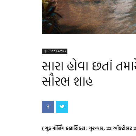
ગુડ મૉર્નિંગ classics
સારા હોવા છતાં તમાર
સૌરભ શાહ
( ગુડ મૉર્નિંગ ક્લાસિક્સ : ગુરુવાર, 22 ઑક્ટોબર 