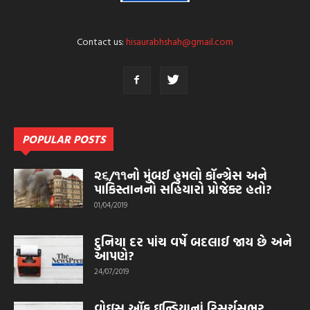
Contact us:
hisaurabhshah@gmail.com
POPULAR POSTS
૨૬/૧૧નો મુંબઈ હુમલો કૉન્ગ્રેસ અને
પાકિસ્તાનનો સહિયારો પ્રોજેક્ટ હતો?
01/04/2019
દુનિયા દર પાંચ વર્ષે બદલાઈ જાય છે અને
આપણે?
24/07/2019
વોઇસ ઑફ ઇન્ડિયાનાં રિસર્ચસભર