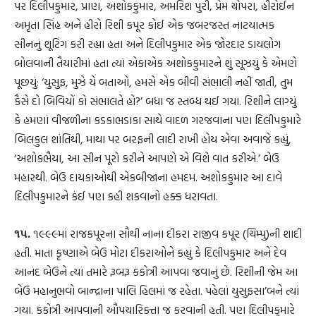
પર દિલીપકુમાર, પ્રાણ, અશોકકુમાર, અમરિશ પુરી, પ્રેમ ચોપરા, હીરોઈન
અમૃતા સિંહ અને હીરો રિશી કપૂર કોઈ એક જબરજસ્ત નાટયાત્મક
સીનનું શૂટિંગ કરી રહ્યા હતા અને દિલીપકુમાર એક જોરદાર ડાયલોગ
બોલવાની તૈયારીમાં હતા ત્યાં એકાએક અશોકકુમારને શું સૂઝયું કે એમણે
પૂછયું: ‘યુસુફ, મુઝે યે બતાઓ, હમસે એક બીવી સંભાલી નહીં જાતી, તુમ
કૈસે દો બિવિયોં કો સંભાલતે હો?’ બધા જ સ્તબ્ધ થઈ ગયા. રિશીને લાગ્યું
કે હમણાં વીજળીના કડકાભડાકા સાથે વાદળ ગરજવાના પણ દિલીપકુમારે
બિલકુલ શાંતિથી, માથા પર બરફની લાદી રાખી હોય એવા અવાજે કહ્યું,
‘અશોકભૈયા, આ સીન પૂરો કરીને આપણે એ વિશે વાત કરીએ.’ બેઉ
મહારથી. બેઉ દાયકાઓથી એકબીજાના હમદમ. અશોકકુમાર આ દાવે
દિલીપકુમારને કંઈ પણ કહી શકવાનો હક્ક ધરાવતા.
૧૫.
૧૯૯૯માં રાજકપૂરના સૌથી નાના દીકરા રાજીવ કપૂર (ચિમ્પુ)ની શાદી
હતી. માતા કૃષ્ણાએ બેઉ મોટા દીકરાઓને કહ્યું કે દિલીપકુમાર અને દેવ
આનંદ બેઉને ત્યાં તમારે રૂબરૂ કંકોત્રી આપવા જવાનું છે. રિશીની જેમ આ
બેઉ મહાનુભવો બાન્દ્રાના પાલિ હિલમાં જ રહેતા. પહેલાં યુસુફસા’બને ત્યાં
ગયા. કંકોત્રી આપવાની ઔપચારિક્તા જ કરવાની હતી. પણ દિલીપકુમારે