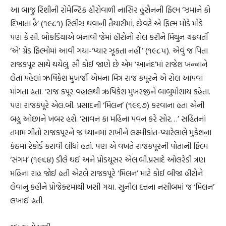
આ બાજુ રિશીની રોમેન્ટિક હીરોવાળી નાસિર હુસૈનની ફિલ્મ ‘ઝમાને કો
દિખાતા હૈ’ (૧૯૮૧) રિલીઝ થવાની તૈયારીમાં. છેવટે એ ફિલ્મ મોડે મોડે
પણ કે.સી. બોકડિયાએ બનાવી જેમાં હીરોનો રોલ કરીને મિથુન ચક્રવર્તી
‘એ’ ગ્રેડ ફિલ્મોમાં આવી ગયા-‘પ્યાર ઝૂકતા નહીં.’ (૧૯૮૫). એવું જ પિતા
રાજકપૂર સાથે થયેલું. સૌ કોઈ જાણે છે એમ ‘આનંદ’માં રાજેશ ખન્નાને
લેતાં પહેલાં ઋષિકેશ મુખર્જી એમના મિત્ર રાજ કપૂરને એ રોલ આપવા
માંગતા હતા. ‘રાજ કપૂર વહાલથી ઋષિકેશ મુખરજીને બાબુમોશાય કહેતા.
પણ રાજકપૂરે એલ.બી. પ્રસાદની ‘મિલન’ (૧૯૬૭) કરવાના હતા એની
બહુ ઓછાને ખબર હશે. ‘સાવન કા મહિના પવન કરે સોર…’ સહિતનાં
તમામ ગીતો રાજકપૂરને જ ધ્યાનમાં રાખીને લક્ષ્મીકાંત-પ્યારેલાલે મુકેશના
કંઠમાં રેકોર્ડ કરાવી લીધાં હતાં. પણ એ વખતે રાજકપૂરની પોતાની ફિલ્મ
‘સંગમ’ (૧૯૬૪) ડીલે થઈ અને પ્રોડયૂસર એલ.બી.પ્રસાદે ઓલરેડી ત્રણ
મહિના રાહ જોઈ હતી એટલે રાજકપૂરે ‘મિલન’ માટે કોઈ બીજા હીરોને
લેવાનું કહીને પ્રોજેક્ટમાંથી ખસી ગયા. સુનીલ દત્તના નસીબમાં જ ‘મિલન’
લખાઈ હતી.