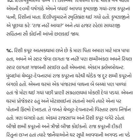
એમની ૯૦મી વર્ષગાંઠે એમને વધાઈ આપવા કૃષ્ણાજી ગયાં-રાજ કપૂરનાં
પત્ની, રિશીનાં માતા. દિલીપકુમારને સ્મૃતિભ્રંશ થઈ ગયો હતો. કૃષ્ણાજીને
એ પૂછયા કરેઃ ‘રાજ નહીં આયા?’ અને ત્યાં હાજર રહેલાં સાયરાજી
સહિતના સૌ કોઈની આંખો છલકાઈ જાય.
૧૮.
રિશી કપૂર આત્મકથામાં લખે છે કે મારા પિતા અમારા માટે માત્ર પાપા
હતા, અમને એ સ્ટાર જેવા લાગતા જ નહીં! પણ શમ્મીઅંકલ અમને રિયલ
સ્ટાર લાગતા! ગજબની સ્ટાઈલ હતી એમનામાં. એકદમ ફ્લેમબોયન્ટ.
મુંબઈમાં ચેમ્બુર-દેવનારમાં રાજ કપૂરના ઘરેથી થોડેક જ દૂર શમ્મી કપૂરનો
બંગલો હતો. એમના ઘરમાં એક પાંજરામાં વાઘના બે બચ્ચાં પણ પાળ્યાં
હતાં જે મોટા થઈ ગયાં પછી પ્રાણી સંગ્રહાલયમાં મોકલી દેવાં પડયાં. એમના
ઘરમાં પ્રોજેક્ટર હતું અને મોટાભાઈનાં સંતાનો આવે ત્યારે એના પર
પોતાની ફિલ્મો દેખાડતા. તે વખતે ચેમ્બુર-દેવનારનો વિસ્તાર સાવ નિર્જન
હતો. ત્રણ બંગલો હતા. એકમાં રાજસા’બ અને રિશી કપૂર વગેરે રહેતાં.
બીજો શમ્મી કપૂરનો અને ત્રીજો બીજા કોઈકનો. રાજ કપૂરની દીકરી
રિતુનાં લગ્ન હતાં ત્યારે જાનૈયાઓને ઘર સુધી આવવાની અગવડ ના પડે