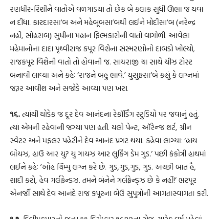
રણધીર-રિશીને વાતોએ વળગાડયા તો છેક બે કલાક સુધી ઊભા જ થવા
ન દીધા. કારદારસા’બ અને મહેબૂબસા’બથી લઈને મોદીસા’બ (નરેન્દ્ર
નહીં, સોહરાબ) સુધીના મહાન ફિલ્મકારોની વાતો વાગોળી. આવેલા
મહેમાનોના દાદા પૃથ્વીરાજ કપૂર વિશેના સંસ્મરણોનો દાબડો ખોલ્યો,
રાજકપૂર વિશેની વાતો તો હોવાની જ. સાયરાજી ચા સાથે ચીઝ ટોસ્ટ
બનાવી લાવ્યા અને કહેઃ ‘રાજને બહુ ભાવે.’ યુસુફસા’બે કહ્યું કે લગ્નમાં
જરૂર આવીશ અને સજોડે આવ્યા પણ ખરા.
૧૬.
ત્યાંથી થોડેક જ દૂર દેવ આનંદના રેકૉર્ડિંગ સ્ટુડિયો પર જવાનું હતું.
ત્યાં એમની રહેવાની જગ્યા પણ હતી. યલો પેન્ટ, ઑરેન્જ શર્ટ, ગ્રીન
સ્વેટર અને મફલર પહેરીને દેવ આનંદ પ્રગટ થયા. કહેવા લાગ્યાઃ ‘હાય
બોયઝ, હાઉ આર યુ? યુ ગાયઝ આર લુકિંગ ડેમ ગુડ.’ પછી કંકોત્રી હાથમાં
લઈને કહેઃ ‘ઓહ ચિમ્પુ લગ્ન કરે છે. ગુડ,ગુડ,ગુડ, ગુડ. અચ્છી બાત હૈ,
શાદી કરો, હેવ ગર્લફ્રેન્ડઝ. તમને બંનેને ગર્લફ્રેન્ડ્ઝ છે કે નહીં!’ ભરપૂર
એનર્જી સાથે દેવ આનંદે રાજ કપૂરના બેઉ સુપુત્રોની આગતાસ્વાગતા કરી.
૧૭.
દિલીપકુમારનો જન્મ ૧૧ ડિસેમ્બર ૧૯૨૨ના રોજ. ચારેક વર્ષ પહેલાં