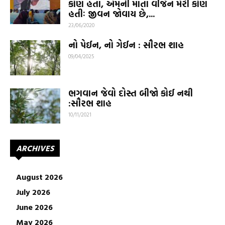
કોણ હતા, એમની માતા વર્જિન મેરી કોણ
હતીઃ જીવન જોવાય છે,...
23/06/2020
નો પેઈન, નો ગેઈન : સૌરભ શાહ
09/04/2025
ભગવાન જેવો દોસ્ત બીજો કોઈ નથી
:સૌરભ શાહ
10/11/2021
ARCHIVES
August 2026
July 2026
June 2026
May 2026