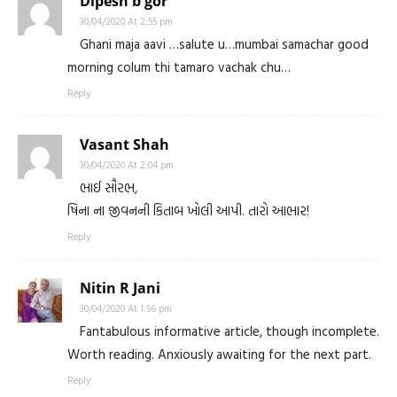
Dipesh b gor
30/04/2020 At 2:55 pm
Ghani maja aavi …salute u…mumbai samachar good
morning colum thi tamaro vachak chu…
Reply
Vasant Shah
30/04/2020 At 2:04 pm
ભાઈ સૌરભ,
ષિના ના જીવનની કિતાબ ખોલી આપી. તારો આભાર!
Reply
Nitin R Jani
30/04/2020 At 1:56 pm
Fantabulous informative article, though incomplete.
Worth reading. Anxiously awaiting for the next part.
Reply