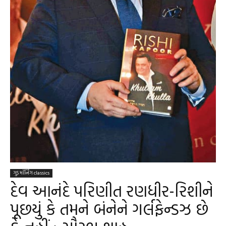
ગુડ મૉર્નિંગ classics
દેવ આનંદે પરિણીત રણધીર-રિશીને
પૂછયું કે તમને બંનેને ગર્લફેન્ડઝ છે