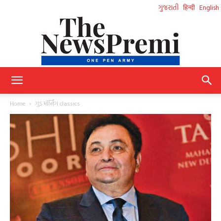
ગુજરાતી
हिन्दी
English
NewsPremi
Home
ગુડ મૉર્નિંગ classics
Gujarati