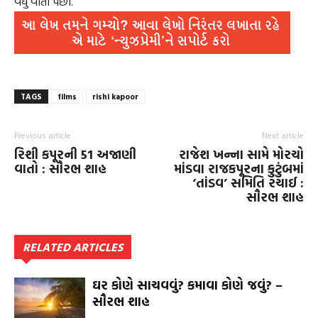
વધુ વાતો પછી.
TAGS
films
rishi kapoor
Previous article
Next article
રિશી કપૂરની 51 અજાણી
રાજેશ ખન્ના સામે મોરચો
વાતો : સૌરભ શાહ
માંડવા રાજકપૂરના કુટુંબમાં
‘તાંડવ’ સમિતિ રચાઈ :
સૌરભ શાહ
RELATED ARTICLES
ઘર કોણે સાચવવું? કમાવા કોણે જવું? –
સૌરભ શાહ