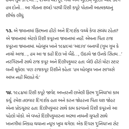
હમ દોનોં… આ ગીતના શબ્દો પરથી રિશી કપૂરે પોતાની આત્મકથાનું
શીર્ષક લીધું.
૧૩.
એ જમાનામાં ફિલ્મના હીરો અને દિગ્દર્શક વચ્ચે કેવા સંબંધ રહેતા?
એ જમાનામાં એટલે રિશી કપૂરના જમાનામાં નહીં. એમના પિતા રાજ
કપૂરના જમાનામાં. મહેબૂબ ખાને ૧૯૪૯માં ‘અંદાઝ’ બનાવી (ઝૂમ ઝૂમ કે
નાચો આજ…, હમ આ જ કહીં દિલ ખો બૈઠે…, ઉઠાયે જા ઉનકે સિતમ…’
નરગિસની સાથે રાજ કપૂર અને દિલીપકુમાર હતા. બેઉ હીરો મોટા સ્ટાર
બની ચૂકેલા. પણ રાજકપૂર રિશીને કહેતાઃ ‘હમ મહેબૂબ ખાન સા’બસે
આંખ નહીં મિલાતે થે.’
૧૪.
૧૯૮૪માં રિશી કપૂરે જાવેદ અખ્તરની લખેલી ફિલ્મ ‘દુનિયા’માં કામ
કર્યું. રમેશ તલવાર દિગ્દર્શક હતા અને કરન જોહરના પિતા યશ જોહર
એના પ્રોડયૂસર હતા. દિલીપકુમાર સાથે કામ કરવાનો રિશી કપૂરનો આ
પહેલો મોકો. એ વખતે દિલીપકુમારના અસ્મા નામની યુવતી સાથે
ખાનગીમાં નિકાહ થયાના ન્યૂઝ ખૂબ ચગેલા. એક દિવસ ‘દુનિયા’ના સેટ