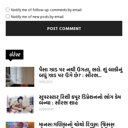
Notify me of follow-up comments by email.
Notify me of new posts by email.
લેટેસ્ટ
પૈસા ઝાડ પર નથી ઉગતા, ભલે. શું બાકીનું
બધું ઝાડ પર ઉગે છે? : સૌરભ...
19/03/2023
સુપરસ્ટાર રિશી કપૂર ડિપ્રેશનનો ભોગ કેમ
બન્યા : સૌરભ શાહ
30/04/2020
માનસ:ગણિકાનો ચોથો દિવસ: જિસસ