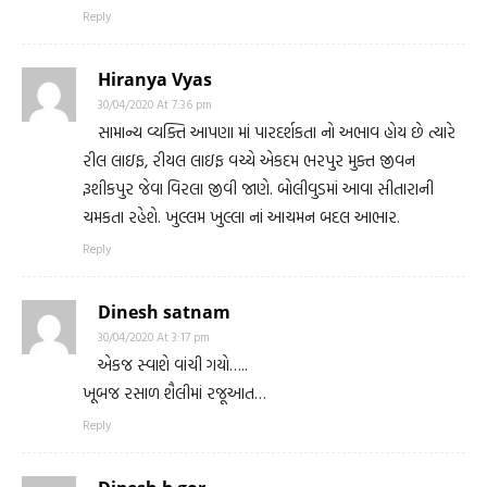
Reply
Hiranya Vyas
30/04/2020 At 7:36 pm
સામાન્ય વ્યક્તિ આપણા માં પારદર્શકતા નો અભાવ હોય છે ત્યારે
રીલ લાઇફ, રીયલ લાઇફ વચ્ચે એકદમ ભરપુર મુક્ત જીવન
રૂશીકપુર જેવા વિરલા જીવી જાણે. બોલીવુડમાં આવા સીતારાની
ચમકતા રહેશે. ખુલ્લમ ખુલ્લા નાં આચમન બદલ આભાર.
Reply
Dinesh satnam
30/04/2020 At 3:17 pm
એકજ સ્વાશે વાંચી ગયો…..
ખૂબજ રસાળ શૈલીમાં રજૂઆત…
Reply