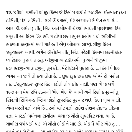
૧૨.
‘બૉબી’ પછીની બીજી ફિલ્મ જે રિલીઝ થઈ તે ‘ઝહરીલા ઈન્સાન’ (ઓ
હંસિની, મેરી હંસિની… કહાં ઊડ ચલી, મેરે અરમાનોં કે પંખ લગા કે…
આર. ડી. બર્મન ) નીતુ સિંહ અને મૌસમી ચેટર્જી સાથેની મુછોવાળા રિશી
કપૂરની આ ફિલ્મ હિટ સૉન્ગ હોવા છતાં સુપર ફ્લોપ ગઈ. ‘બૉબી’ની
સફળતા ફ્લ્યુકમાં મળી ગઈ હતી એવું બોલાવા લાગ્યું. ત્રીજી ફિલ્મ
‘રફુચક્કર’ આવી. અગેન હીરોઈન નીતુ સિંહ. પહેલી ફિલ્મમાં લક્ષ્મીકાંત-
પ્યારેલાલનું સંગીત હતું, બીજીમાં આર.ડી.બર્મનનું અને ત્રીજીમાં
કલ્યાણજી-આણંદજીનું. તુમ કો… મેરે દિલને પુકારા હૈ…., કિસી પે દિલ
અગર આ જાયે તો ક્યા હોતા હૈ…, છૂક છુક છક છક બોમ્બે સે બરોડા
તક….’રફુચક્કર’ સુપર હિટ નહોતી તોય ઠીક ચાલી. પણ એ જ વર્ષે
૧૯૭૫ના મેમાં રવિ ટંડનની ‘ખેલ ખેલ મેં’ આવી અને રિશી કપૂર-નીતુ
સિંહની સિંગિંગ-ડાન્સિંગ જોડી સુપરહિટ પુરવાર થઈ. ફિલ્મ ખૂબ ચાલી.
એમાં મસ્તી હતી અને થ્રિલરનો પ્લોટ હતો. રાકેશ રોશન સેકન્ડ લીડમાં
હતા. આર.ડી.બર્મનના સંગીતમાં બધાં જ ગીતો સુપરહિટ થયાં. આજે,
ચાળીસ વર્ષ પછી પણ એ ગીતો લોકોને યાદ છે. એક મૈં ઔર એક તૂ….,
હમને તુમ કો દેખા…, સપના મેરા ટૂટ ગયા અને ખુલ્લમ્ ખુલ્લા પ્યાર કરેંગે