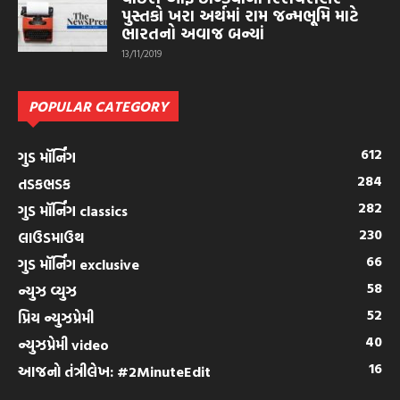
પુસ્તકો ખરા અર્થમાં રામ જન્મભૂમિ માટે
ભારતનો અવાજ બન્યાં
13/11/2019
POPULAR CATEGORY
612
ગુડ મૉર્નિંગ
284
તડકભડક
282
ગુડ મૉર્નિંગ classics
230
લાઉડમાઉથ
66
ગુડ મૉર્નિંગ exclusive
58
ન્યુઝ વ્યુઝ
52
પ્રિય ન્યુઝપ્રેમી
40
ન્યુઝપ્રેમી video
16
આજનો તંત્રીલેખ: #2MinuteEdit