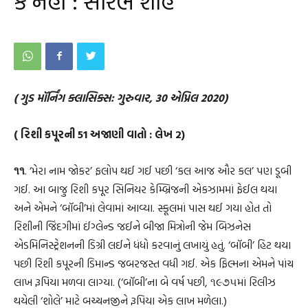
કે નહીં : સૌરભ શાહ
( ગુડ મૉર્નિંગ ક્લાસિક્સ: ગુરુવાર, 30 એપ્રિલ 2020)
( રિશી કપૂરની 51 અજાણી વાતો : લેખ 2)
૧૧
. ‘મેરા નામ જોકર’ ફલોપ થઈ ગઈ પછી ‘કલ આજ ઔર કલ’ પણ ડૂબી
ગઈ. આ બાજુ રિશી કપૂર સિનિયર કેમ્બ્રિજની એકઝામમાં ફેઈલ થયા
અને એમને ‘બૉબી’માં લેવામાં આવ્યા. સ્કૂલમાં પાસ થઈ ગયા હોત તો
રિશીની જિંદગીમાં ઈંગ્લેન્ડ જઈને બીજા મિત્રોની જેમ બિઝનેસ
એડમિનિસ્ટ્રેશનની ડિગ્રી લઈને ધંધો કરવાનું લખાયું હતું. ‘બૉબી’ હિટ થયા
પછી રિશી કપૂરની ડિમાન્ડ જબરજસ્ત વધી ગઈ. એક ફિલ્મના એમને પાંચ
લાખ રૂપિયા મળવા લાગ્યા. (‘બૉબી’ના બે વર્ષ પછી, ૧૯૭૫માં રિલીઝ
થયેલી ‘શોલે’ માટે બચ્ચનજીને રૂપિયા એક લાખ મળેલા.)