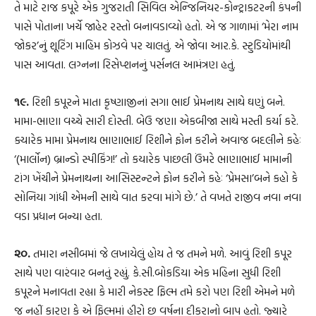
તે માટે રાજ કપૂરે એક ગુજરાતી સિવિલ એન્જિનિયર-કોન્ટ્રાકટરની કંપની
પાસે પોતાના ખર્ચે જાહેર રસ્તો બનાવડાવ્યો હતો. એ જ ગાળામાં ‘મેરા નામ
જોકર’નું શૂટિંગ માહિમ કોઝવે પર ચાલતું. એ જોવા આર.કે. સ્ટુડિયોમાંથી
પાસ આવતા. લગ્નના રિસેપ્શનનું પર્સનલ આમંત્રણ હતું.
૧૯.
રિશી કપૂરને માતા કૃષ્ણાજીનાં સગા ભાઈ પ્રેમનાથ સાથે ઘણું બને.
મામા-ભાણા વચ્ચે સારી દોસ્તી. બેઉ જણા એકબીજા સાથે મસ્તી કર્યા કરે.
ક્યારેક મામા પ્રેમનાથ ભાણાભાઈ રિશીને ફોન કરીને અવાજ બદલીને કહેઃ
‘(માર્લોન) બ્રાન્ડો સ્પીકિંગ!’ તો કયારેક પાછલી ઉંમરે ભાણાભાઈ મામાની
ટાંગ ખેંચીને પ્રેમનાથના આસિસ્ટન્ટને ફોન કરીને કહેઃ ‘પ્રેમસા’બને કહો કે
સોનિયા ગાંધી એમની સાથે વાત કરવા માંગે છે.’ તે વખતે રાજીવ નવા નવા
વડા પ્રધાન બન્યા હતા.
૨૦.
તમારા નસીબમાં જે લખાયેલું હોય તે જ તમને મળે. આવું રિશી કપૂર
સાથે પણ વારંવાર બનતું રહ્યું. કે.સી.બોકડિયા એક મહિના સુધી રિશી
કપૂરને મનાવતા રહ્યા કે મારી નેકસ્ટ ફિલ્મ તમે કરો પણ રિશી એમને મળે
જ નહીં કારણ કે એ ફિલ્મમાં હીરો છ વર્ષના દીકરાનો બાપ હતો. જ્યારે