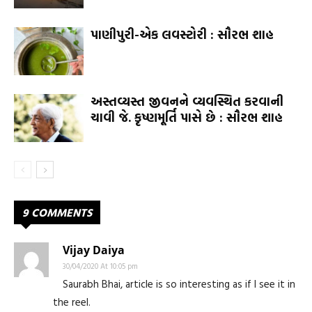
પાણીપુરી-એક લવસ્ટોરી : સૌરભ શાહ
અસ્તવ્યસ્ત જીવનને વ્યવસ્થિત કરવાની
ચાવી જે. કૃષ્ણમૂર્તિ પાસે છે : સૌરભ શાહ
9 COMMENTS
Vijay Daiya
30/04/2020 At 10:05 pm
Saurabh Bhai, article is so interesting as if I see it in
the reel.