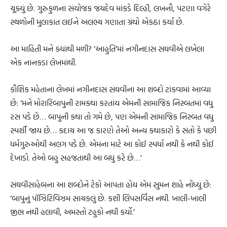
ચૂક્યું છે. ગુરુકુળના સંયોજક જયદેવ માંકડે દિલ્હી, લખનૌ, પટણા વગેરે
સ્થળોની મુલાકાત લઈને અલભ્ય ગણાતા ગ્રંથો એકઠા કર્યા છે.
આ માહિતી મને ક્યાંથી મળી? ‘આહુતિ’માં નગીનદાસ સંઘવીએ લખેલા
એક નાનકડા લેખમાંથી.
કૌશિક મહેતાના લેખમાં નગીનદાસ સંઘવીના આ શબ્દો ટાંકવામાં આવ્યા
છે: ‘મને મોરારિબાપુની રામકથા કરતાંય એમની સામાજિક નિસ્બતમાં વધુ
રસ પડે છે… બાપુની કથા તો ગમે છે, પણ એમની સામાજિક નિસ્બત વધુ
સ્પર્શી જાય છે… કદાચ આ જ કારણે તેઓ અન્ય કથાકારો કે સંતો કે પછી
ધર્મગુરુઓથી અલગ પડે છે. એમના માટે આ કોઈ સ્પર્ધા નથી કે નથી કોઈ
દેખાડો. તેઓ બહુ સહજતાથી આ બધું કરે છે…’
સંઘવીસાહેબના આ શબ્દોને ટેકો આપતા હોય એમ સુમન શાહે નોંધ્યું છે:
‘બાપુનું પૉઝિટિવિઝમ સાચકલું છે. કશી લિપસર્વિસ નથી. ખાલી-ખાલી
જીભ નથી હલાવી, અમસ્તો ટહુકો નથી કર્યો.’