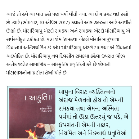
આજે તો હવે આ વાત કહ્યે પણ વર્ષો વીતી ગયાં. આ લેખ પ્રગટ થઈ રહ્યો
છે ત્યારે (સોમવાર, 10 એપ્રિલ 2017) કથાનો આંક ૭૯૦ના આરે આવીને
ઊભો છે. મોરારિબાપુ એટલે રામકથા અને રામકથા એટલે મોરારિબાપુ એ
સર્વસ્વીકૃત હકીકત છે. પણ જેમ ‘રામકથા એટલે મોરારિબાપુ’વાળા
વિધાનમાં અતિશયોકિત છે એમ ‘મોરારિબાપુ એટલે રામકથા’ એ વિધાનમાં
અલ્પોકિત છે. મોરારિબાપુ નવ દિવસીય રામકથા કહેવા ઉપરાંત બીજી
અનેક જાહેર સામાજિક – સાંસ્કૃતિક પ્રવૃત્તિઓ કરે છે જેમાંની
મોટાભાગનીના પ્રણેતા તેઓ પોતે છે.