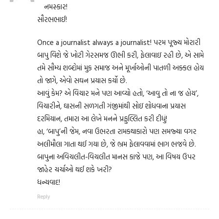
નમસ્કાર!
સૌરભભાઈ!
Once a journalist always a journalist! પરમ પૂજ્ય મોરારી
બાપુ વિશે જે ખોટી ગેરસમજ ઊભી કરી, ફેલાવાઇ રહી છે, એ સામે
તમે સૌમ્ય શબ્દોમાં મુક સમાજ અને મૂર્ખાઓની પાતળી અક્કલ હોય
તો જાગે, એવો સઘન પ્રયાસ કર્યો છે.
આવું કેમ? એ વિચાર મને પણ આવ્યો હતો, ‘આવુ તો ના જ હોય’,
વિચારીને, ઘાસની સળગતી ગંજીમાંથી સોઇ શોધવાના પ્રયાસ
દરમિયાન, તમારા આ લેખે મનને પ્રફુલ્લિત કરી દીધું!
હા, ‘બાપુ’ની જેમ, નવા ઉભરતા રામકથાકારો પણ સમજ્યા વગર
અલીમૌલા ગાતા થઈ ગયા છે, જે ભ્રમ ફેલાવવામાં ભાગ ભજવે છે.
બાપુના અવિચલીત-વિચલીત માનસ કાજે પણ, આ વિષય ઉપર
જાહેર ચર્ચાઓ થઈ શકે ખરી?
ધન્યવાદ!
Reply