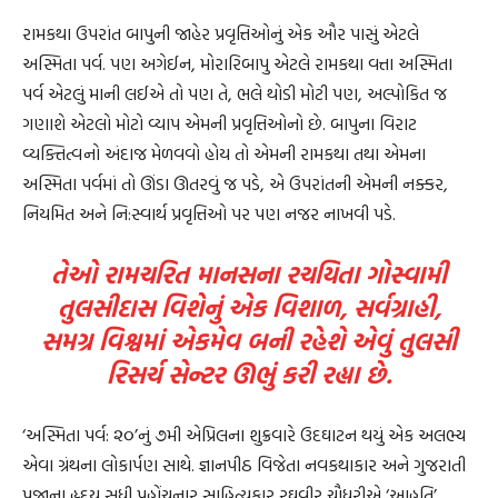
રામકથા ઉપરાંત બાપુની જાહેર પ્રવૃત્તિઓનું એક ઔર પાસું એટલે
અસ્મિતા પર્વ. પણ અગેઈન, મોરારિબાપુ એટલે રામકથા વત્તા અસ્મિતા
પર્વ એટલું માની લઈએ તો પણ તે, ભલે થોડી મોટી પણ, અલ્પોકિત જ
ગણાશે એટલો મોટો વ્યાપ એમની પ્રવૃત્તિઓનો છે. બાપુના વિરાટ
વ્યક્તિત્વનો અંદાજ મેળવવો હોય તો એમની રામકથા તથા એમના
અસ્મિતા પર્વમાં તો ઊંડા ઊતરવું જ પડે, એ ઉપરાંતની એમની નક્કર,
નિયમિત અને નિ:સ્વાર્થ પ્રવૃત્તિઓ પર પણ નજર નાખવી પડે.
તેઓ રામચરિત માનસના રચયિતા ગોસ્વામી
તુલસીદાસ વિશેનું એક વિશાળ, સર્વગ્રાહી,
સમગ્ર વિશ્વમાં એકમેવ બની રહેશે એવું તુલસી
રિસર્ચ સેન્ટર ઊભું કરી રહ્યા છે.
‘અસ્મિતા પર્વ: ૨૦’નું ૭મી એપ્રિલના શુક્રવારે ઉદઘાટન થયું એક અલભ્ય
એવા ગ્રંથના લોકાર્પણ સાથે. જ્ઞાનપીઠ વિજેતા નવકથાકાર અને ગુજરાતી
પ્રજાના હૃદય સુધી પહોંચનાર સાહિત્યકાર રઘુવીર ચૌધરીએ ‘આહુતિ’