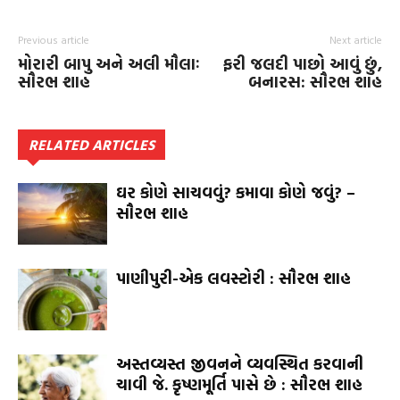
Previous article
Next article
મોરારી બાપુ અને અલી મૌલાઃ
ફરી જલદી પાછો આવું છું,
સૌરભ શાહ
બનારસ: સૌરભ શાહ
RELATED ARTICLES
ઘર કોણે સાચવવું? કમાવા કોણે જવું? –
સૌરભ શાહ
પાણીપુરી-એક લવસ્ટોરી : સૌરભ શાહ
અસ્તવ્યસ્ત જીવનને વ્યવસ્થિત કરવાની
ચાવી જે. કૃષ્ણમૂર્તિ પાસે છે : સૌરભ શાહ