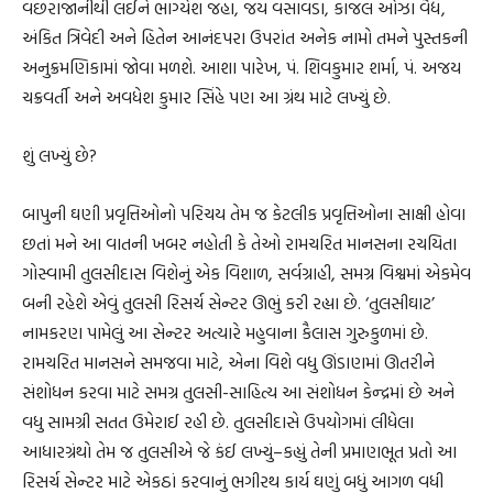
વછરાજાનીથી લઈને ભાગ્યેશ જહા, જય વસાવડા, કાજલ ઓઝા વૈદ્ય,
અંકિત ત્રિવેદી અને હિતેન આનંદપરા ઉપરાંત અનેક નામો તમને પુસ્તકની
અનુક્રમણિકામાં જોવા મળશે. આશા પારેખ, પં. શિવકુમાર શર્મા, પં. અજય
ચક્રવર્તી અને અવધેશ કુમાર સિંહે પણ આ ગ્રંથ માટે લખ્યું છે.
શું લખ્યું છે?
બાપુની ઘણી પ્રવૃત્તિઓનો પરિચય તેમ જ કેટલીક પ્રવૃત્તિઓના સાક્ષી હોવા
છતાં મને આ વાતની ખબર નહોતી કે તેઓ રામચરિત માનસના રચયિતા
ગોસ્વામી તુલસીદાસ વિશેનું એક વિશાળ, સર્વગ્રાહી, સમગ્ર વિશ્વમાં એકમેવ
બની રહેશે એવું તુલસી રિસર્ચ સેન્ટર ઊભું કરી રહ્યા છે. ‘તુલસીઘાટ’
નામકરણ પામેલું આ સેન્ટર અત્યારે મહુવાના કૈલાસ ગુરુકુળમાં છે.
રામચરિત માનસને સમજવા માટે, એના વિશે વધુ ઊંડાણમાં ઊતરીને
સંશોધન કરવા માટે સમગ્ર તુલસી-સાહિત્ય આ સંશોધન કેન્દ્રમાં છે અને
વધુ સામગ્રી સતત ઉમેરાઈ રહી છે. તુલસીદાસે ઉપયોગમાં લીધેલા
આધારગ્રંથો તેમ જ તુલસીએ જે કંઈ લખ્યું–કહ્યું તેની પ્રમાણભૂત પ્રતો આ
રિસર્ચ સેન્ટર માટે એકઠાં કરવાનું ભગીરથ કાર્ય ઘણું બધું આગળ વધી