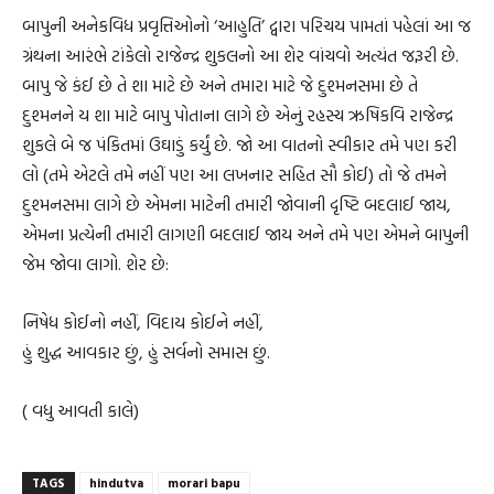
બાપુની અનેકવિધ પ્રવૃત્તિઓનો ‘આહુતિ’ દ્વારા પરિચય પામતાં પહેલાં આ જ
ગ્રંથના આરંભે ટાંકેલો રાજેન્દ્ર શુકલનો આ શેર વાંચવો અત્યંત જરૂરી છે.
બાપુ જે કંઈ છે તે શા માટે છે અને તમારા માટે જે દુશ્મનસમા છે તે
દુશ્મનને ય શા માટે બાપુ પોતાના લાગે છે એનું રહસ્ય ઋષિકવિ રાજેન્દ્ર
શુકલે બે જ પંકિતમાં ઉઘાડું કર્યું છે. જો આ વાતનો સ્વીકાર તમે પણ કરી
લો (તમે એટલે તમે નહીં પણ આ લખનાર સહિત સૌ કોઈ) તો જે તમને
દુશ્મનસમા લાગે છે એમના માટેની તમારી જોવાની દૃષ્ટિ બદલાઈ જાય,
એમના પ્રત્યેની તમારી લાગણી બદલાઈ જાય અને તમે પણ એમને બાપુની
જેમ જોવા લાગો. શેર છે:
નિષેધ કોઈનો નહીં, વિદાય કોઈને નહીં,
હું શુદ્ધ આવકાર છું, હું સર્વનો સમાસ છું.
( વધુ આવતી કાલે)
TAGS
hindutva
morari bapu