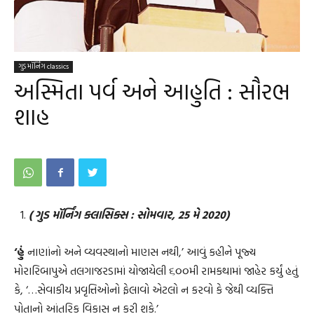
ગુડ મૉર્નિંગ classics
અસ્મિતા પર્વ અને આહુતિ : સૌરભ
શાહ
( ગુડ મૉર્નિંગ ક્લાસિક્સ : સોમવાર, 25 મે 2020)
‘હું
નાણાંનો અને વ્યવસ્થાનો માણસ નથી,’ આવું કહીને પૂજ્ય
મોરારિબાપુએ તલગાજરડામાં યોજાયેલી ૬૦૦મી રામકથામાં જાહેર કર્યું હતું
કે, ‘…સેવાકીય પ્રવૃત્તિઓનો ફેલાવો એટલો ન કરવો કે જેથી વ્યક્તિ
પોતાનો આંતરિક વિકાસ ન કરી શકે.’