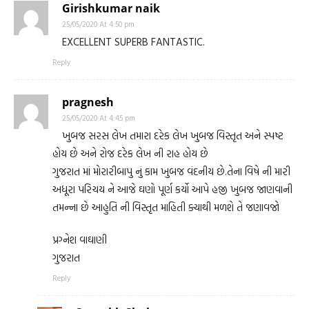
Girishkumar naik
25/05/2020 At 4:50 pm
EXCELLENT SUPERB FANTASTIC.
Reply
pragnesh
25/05/2020 At 4:45 pm
ખુબજ સરસ લેખ તમારા દરેક લેખ ખુબજ વિસ્તૃત અને સ્પષ્ટ
હોય છે અને રોજ દરેક લેખ ની રાહ હોય છે
ગુજરાત માં મોરારીબાપુ નું કામ ખુબજ વંદનીય છે.તેના વિષે ની મારી
અધૂરા પરિચય ને આજે ઘણો પૂર્ણ કર્યો આપે હજી ખુબજ જાણવાની
તમન્ના છે આહુતિ ની વિસ્તૃત માહિતી ક્યાથી મળશે તે જણાવજો
પ્રગ્નેશ વાઘાણી
ગુજરાત
Reply