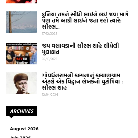
દુનિયા તમને સીધી લાઈને લઈ જવા માગે
પણ તમે આડી લાઇને જતા રહો ત્યારે:
સૌરભ...
17/12/2025
જય વસાવડાની સૌરભ શાહે લીધેલી
મુલાકાત
04/10/2023
ગોવર્ધનરામની કલ્પનાનું કલ્યાણગ્રામ
એટલે એક વિદ્વાન લેખકનો યુટોપિયા :
સૌરભ શાહ
12/04/2024
ARCHIVES
August 2026
July 2026