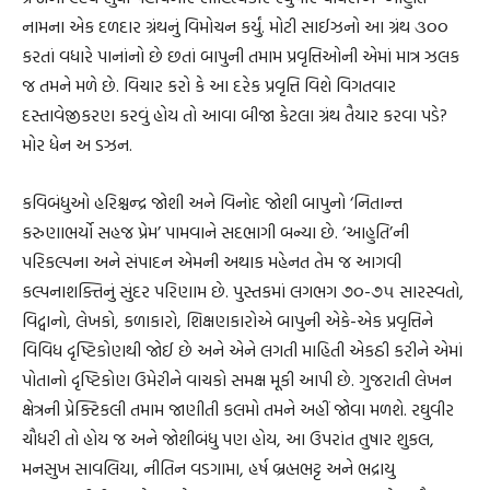
નામના એક દળદાર ગ્રંથનું વિમોચન કર્યું. મોટી સાઈઝનો આ ગ્રંથ ૩૦૦
કરતાં વધારે પાનાંનો છે છતાં બાપુની તમામ પ્રવૃત્તિઓની એમાં માત્ર ઝલક
જ તમને મળે છે. વિચાર કરો કે આ દરેક પ્રવૃત્તિ વિશે વિગતવાર
દસ્તાવેજીકરણ કરવું હોય તો આવા બીજા કેટલા ગ્રંથ તૈયાર કરવા પડે?
મોર ધેન અ ડઝન.
કવિબંધુઓ હરિશ્ચન્દ્ર જોશી અને વિનોદ જોશી બાપુનો ‘નિતાન્ત
કરુણાભર્યો સહજ પ્રેમ’ પામવાને સદભાગી બન્યા છે. ‘આહુતિ’ની
પરિકલ્પના અને સંપાદન એમની અથાક મહેનત તેમ જ આગવી
કલ્પનાશક્તિનું સુંદર પરિણામ છે. પુસ્તકમાં લગભગ ૭૦-૭૫ સારસ્વતો,
વિદ્વાનો, લેખકો, કળાકારો, શિક્ષણકારોએ બાપુની એકે-એક પ્રવૃત્તિને
વિવિધ દૃષ્ટિકોણથી જોઈ છે અને એને લગતી માહિતી એકઠી કરીને એમાં
પોતાનો દૃષ્ટિકોણ ઉમેરીને વાચકો સમક્ષ મૂકી આપી છે. ગુજરાતી લેખન
ક્ષેત્રની પ્રેક્ટિકલી તમામ જાણીતી કલમો તમને અહીં જોવા મળશે. રઘુવીર
ચૌધરી તો હોય જ અને જોશીબંધુ પણ હોય, આ ઉપરાંત તુષાર શુકલ,
મનસુખ સાવલિયા, નીતિન વડગામા, હર્ષ બ્રહ્મભટ્ટ અને ભદ્રાયુ