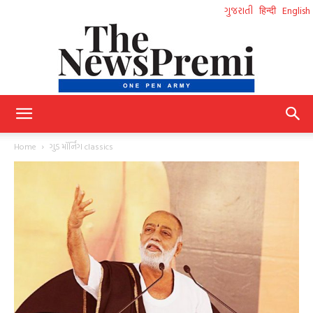
ગુજરાતી
हिन्दी
English
NewsPremi
Home
ગુડ મૉર્નિંગ classics
Gujarati