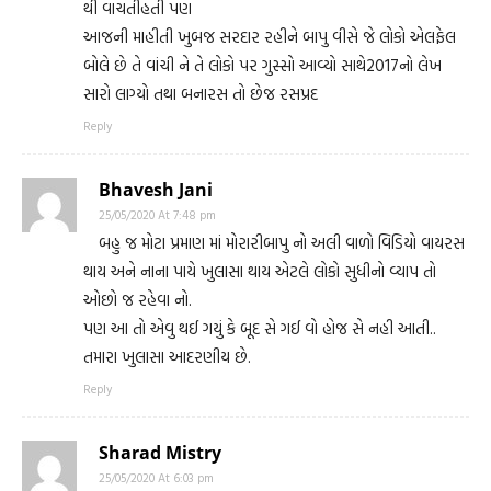
થી વાચતીહતી પણ
આજની માહીતી ખુબજ સરદાર રહીને બાપુ વીસે જે લોકો એલફેલ
બોલે છે તે વાંચી ને તે લોકો પર ગુસ્સો આવ્યો સાથે2017નો લેખ
સારો લાગ્યો તથા બનારસ તો છેજ રસપ્રદ
Reply
Bhavesh Jani
25/05/2020 At 7:48 pm
બહુ જ મોટા પ્રમાણ માં મોરારીબાપુ નો અલી વાળો વિડિયો વાયરસ
થાય અને નાના પાયે ખુલાસા થાય એટલે લોકો સુધીનો વ્યાપ તો
ઓછો જ રહેવા નો.
પણ આ તો એવુ થઈ ગયું કે બૂદ સે ગઈ વો હોજ સે નહી આતી..
તમારા ખુલાસા આદરણીય છે.
Reply
Sharad Mistry
25/05/2020 At 6:03 pm