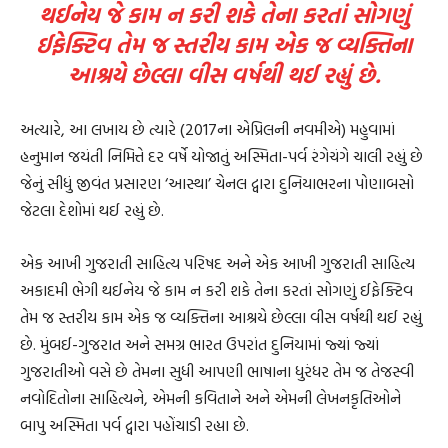
થઈનેય જે કામ ન કરી શકે તેના કરતાં સોગણું
ઈફેક્ટિવ તેમ જ સ્તરીય કામ એક જ વ્યક્તિના
આશ્રયે છેલ્લા વીસ વર્ષથી થઈ રહ્યું છે.
અત્યારે, આ લખાય છે ત્યારે (2017ના એપ્રિલની નવમીએ) મહુવામાં
હનુમાન જયંતી નિમિત્તે દર વર્ષે યોજાતું અસ્મિતા-પર્વ રંગેચંગે ચાલી રહ્યું છે
જેનું સીધું જીવંત પ્રસારણ ‘આસ્થા’ ચેનલ દ્વારા દુનિયાભરના પોણાબસો
જેટલા દેશોમાં થઈ રહ્યું છે.
એક આખી ગુજરાતી સાહિત્ય પરિષદ અને એક આખી ગુજરાતી સાહિત્ય
અકાદમી ભેગી થઈનેય જે કામ ન કરી શકે તેના કરતાં સોગણું ઈફેક્ટિવ
તેમ જ સ્તરીય કામ એક જ વ્યક્તિના આશ્રયે છેલ્લા વીસ વર્ષથી થઈ રહ્યું
છે. મુંબઈ-ગુજરાત અને સમગ્ર ભારત ઉપરાંત દુનિયામાં જ્યાં જ્યાં
ગુજરાતીઓ વસે છે તેમના સુધી આપણી ભાષાના ધુરંધર તેમ જ તેજસ્વી
નવોદિતોના સાહિત્યને, એમની કવિતાને અને એમની લેખનકૃતિઓને
બાપુ અસ્મિતા પર્વ દ્વારા પહોંચાડી રહ્યા છે.