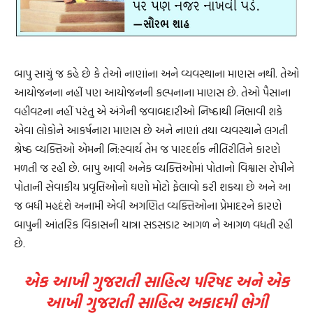
બાપુ સાચું જ કહે છે કે તેઓ નાણાંના અને વ્યવસ્થાના માણસ નથી. તેઓ
આયોજનના નહીં પણ આયોજનની કલ્પનાના માણસ છે. તેઓ પૈસાના
વહીવટના નહીં પરંતુ એ અંગેની જવાબદારીઓ નિષ્ઠાથી નિભાવી શકે
એવા લોકોને આકર્ષનારા માણસ છે અને નાણાં તથા વ્યવસ્થાને લગતી
શ્રેષ્ઠ વ્યક્તિઓ એમની નિ:સ્વાર્થ તેમ જ પારદર્શક નીતિરીતિને કારણે
મળતી જ રહી છે. બાપુ આવી અનેક વ્યક્તિઓમાં પોતાનો વિશ્વાસ રોપીને
પોતાની સેવાકીય પ્રવૃત્તિઓનો ઘણો મોટો ફેલાવો કરી શક્યા છે અને આ
જ બધી મહદંશે અનામી એવી અગણિત વ્યક્તિઓના પ્રેમાદરને કારણે
બાપુની આંતરિક વિકાસની યાત્રા સડસડાટ આગળ ને આગળ વધતી રહી
છે.
એક આખી ગુજરાતી સાહિત્ય પરિષદ અને એક
આખી ગુજરાતી સાહિત્ય અકાદમી ભેગી