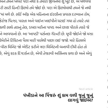
, અને તમને ખબર પણ નથી કે તમારા જીવનમાં શું ખૂટે છે, એ મેળવવા
 સારી હિન્દી ફિલ્મો તમે જોઈ છે. પણ એ ફિલ્મોમાંથી તમને જે નથી
એ’માં મળે છે. સૉર્ટ ઑફ એક મહિનાના ઈટલીના પ્રવાસ દરમ્યાન રોમ,
ેરોજ પિત્ઝા, પાસ્તા અને વાઈન ખાઈપીને ધરાઈ ગયા હો ત્યારે ત્યાં
કળી સાથે તલનું તેલ, ડબલ મરીના પાપડ અને છાશ પીરસે ત્યારે જે
ે આવવાનો છે. આ ‘આપડી’ પર્સનલ ગૅરન્ટી છે. મૂવી જોઈને જો મઝા
 ઉમેરીને ટિકિટના પૈસા મારી પાસેથી પાછા લઈ જજો. મારે હિસાબે
લી વીસ મિનિટ જો એડિટ કરીને ત્રણ મિનિટની બનાવી દીધી હોત તો
 છે, એવું કડક દિગ્દર્શન છે, એવી તેજસ્વી અભિનય કળા છે અને એવું
Next article
પંખીડાને આ પિંજરું શું કામ વળી જૂનું જૂનું
લાગવું જોઈએ?