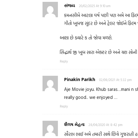
સંજય
20/02/2025 At 9:10 am
કમનસીબે આટલા વર્ષ પછી પણ અમે આ ફિલ્મ બ
ગીતો ખૂબજ સુંદર છે અને ટ્રેલર જોઈને ફિલ્
આશા છે ક્યારે ક તો જોવા મળશે.
સિદ્ધાર્થ જી ખૂબ સારા એક્ટર છે અને યશ સો
Reply
Pinakin Parikh
02/08/2021 At 5:32 pm
Aje Movie joyu. Khub saras…mani n sha
really good.. we enjoyed …
Reply
શૈલષ મેહતા
28/04/2020 At 8:42 pm
સૌરભ ભાઈ અમે તમારી સાથે છિયે ગુજરાતી હમેશા 