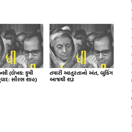
્સી (લેખક: કૂમી
તમારી આતુરતાનો અંત, બુકિંગ
ુવાદ: સૌરભ શાહ)
આજથી શરૂ