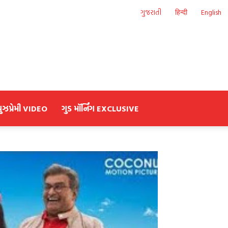
ગુજરાતી
हिन्दी
English
યુઝપ્રેમી VIDEO
ગુડ મૉર્નિંગ EXCLUSIVE