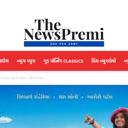
માઉથ
ન્યુઝ વ્યુઝ
ગુડ મૉર્નિંગ CLASSICS
પ્રિય ન્યુઝપ્રેમી
ન્
NewsPremi
તાં ‘ચાલ, જીવી લઈએ’: સૌરભ શાહ
Gujarati