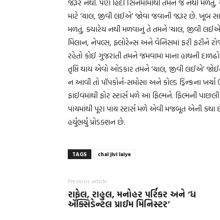
જરૂર નથી. પણ હિંદી સિનેમામાંથી તમને જે નથી મળતું
માટે ‘ચાલ, જીવી લઈએ’ જોવા જવાની જરૂર છે. ખૂબ સારી
મળતું, ક્યારેય નથી મળવાનું તે તમને ‘ચાલ, જીવી લઈ
મિલાન, નેપલ્સ, ફ્લોરેન્સ અને વેનિસમાં ફરી ફરીને રોજ
રહેતો કોઈ ગુજરાતી તમને જમવામાં માના હાથની દાળઢો
તૃપ્તિ થાય એવો ઓડકાર તમને ‘ચાલ, જીવી લઈએ’ જોઈન
ન આવી તો પૉપકોર્ન-સમોસા અને કોલ્ડ ડ્રિન્કના ખર્ચા
ફાઈવમાંથી ફોર સ્ટાર્સ મળે આ ફિલ્મને. ફિલ્મની પાછ
પાંચમાંથી પૂરા પાંચ સ્ટાર્સ મળે એવી મજબૂત એની કથા
હર્યુંભર્યું પ્રોડક્શન છે.
TAGS
chal jivi laiye
Previous article
રાફેલ, રાહુલ, મનોહર પર્રિકર અને ‘ધ
ઍક્સિડેન્ટલ પ્રાઈમ મિનિસ્ટર’