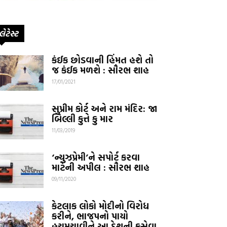
લેટેસ્ટ
કંઈક છોડવાની હિંમત હશે તો
જ કંઈક મળશે : સૌરભ શાહ
17/01/2021
સુપ્રીમ કોર્ટ અને રામ મંદિર: જા
બિલ્લી કુત્તે કુ માર
11/03/2019
‘ન્યુઝપ્રેમી’ને સપોર્ટ કરવા
માટેની અપીલ : સૌરભ શાહ
09/11/2020
કેટલાક લોકો મોદીનો વિરોધ
કરીને, ભાજપનો પાયો
હચમચાવીને આ દેશની કુસેવા