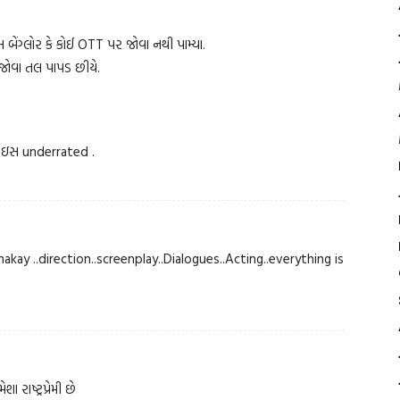
ેંગ્લોર કે કોઈ OTT પર જોવા નથી પામ્યા.
મ જોવા તલ પાપડ છીયે.
ની ઇસ underrated .
kay ..direction..screenplay..Dialogues..Acting..everything is
રાષ્ટ્રપ્રેમી છે