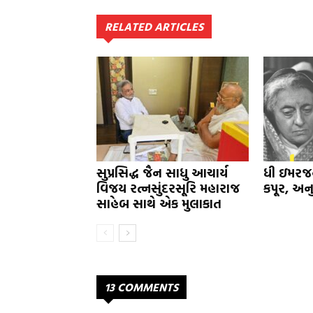
RELATED ARTICLES
સુપ્રસિદ્ધ જૈન સાધુ આચાર્ય
ધી ઇમરજન
વિજય રત્નસુંદરસૂરિ મહારાજ
કપૂર, અન
સાહેબ સાથે એક મુલાકાત
13 COMMENTS