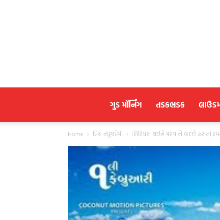
ગુડ મૉર્નિંગ
તડકભડક
લાઉડ
Home
પ્રિય ન્યુઝપ્રેમી
સિરિયસ થઈને મરવાને બદલે હસતાં રમ