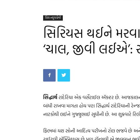
પ્રિય ન્યુઝપ્રેમી
સિરિયસ થઈને મરવાન
‘ચાલ, જીવી લઈએ’:
સિદ્ધાર્થ
રાંદેરિયા એક વર્સેટાઈલ ઍક્ટર છે. આજકાલન
બાંધી રાખવા માગતા હોય પણ સિદ્ધાર્થ રાંદેરિયાની રેન
નાટકોથી લઈને ગુજ્જુભાઈ સુધીની છે. આ શુક્રવારે ર
ફિલ્મમાં યશ સોની આદિત્ય પરીખનો રોલ ભજવે છે અને સિદ
રાઈટલી ઍમ્બિશ્યસ છે પણ રૉન્ગલી એ જીવવાનું ભૂલી