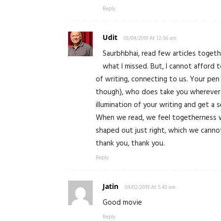
Reply
Udit
03/04/2019 At 12:56 am
Saurbhbhai, read few articles togeth
what I missed. But, I cannot afford 
of writing, connecting to us. Your pen 
though), who does take you wherever 
illumination of your writing and get a 
When we read, we feel togetherness w
shaped out just right, which we cannot
thank you, thank you.
Reply
Jatin
04/02/2019 At 5:43 am
Good movie
Reply