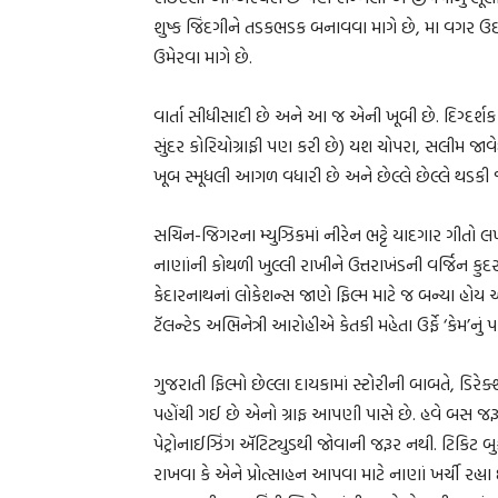
શુષ્ક જિંદગીને તડકભડક બનાવવા માગે છે, મા વગર ઉછ
ઉમેરવા માગે છે.
વાર્તા સીધીસાદી છે અને આ જ એની ખૂબી છે. દિગ્દર્શક
સુંદર કોરિયોગ્રાફી પણ કરી છે) યશ ચોપરા, સલીમ જાવ
ખૂબ સ્મૂધલી આગળ વધારી છે અને છેલ્લે છેલ્લે થડ
સચિન-જિગરના મ્યુઝિકમાં નીરેન ભટ્ટે યાદગાર ગીતો લખ
નાણાંની કોથળી ખુલ્લી રાખીને ઉત્તરાખંડની વર્જિન કુદ
કેદારનાથનાં લોકેશન્સ જાણે ફિલ્મ માટે જ બન્યા હો
ટૅલન્ટેડ અભિનેત્રી આરોહીએ કેતકી મહેતા ઉર્ફે ‘કેમ’નું પાત
ગુજરાતી ફિલ્મો છેલ્લા દાયકામાં સ્ટોરીની બાબતે, ડિ
પહોંચી ગઈ છે એનો ગ્રાફ આપણી પાસે છે. હવે બસ જરૂર છ
પેટ્રોનાઈઝિંગ ઍટિટ્યુડથી જોવાની જરૂર નથી. ટિકિટ 
રાખવા કે એને પ્રોત્સાહન આપવા માટે નાણાં ખર્ચી ર