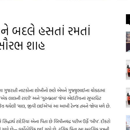
ે બદલે હસતાં રમતાં
 સૌરભ શાહ
ા ગુજરાતી નાટકોના શોખીનો ભલે એમને ગુજ્જુભાઈના ચોકઠામાં
્જ‘એક લાલની રાણી’ અને ‘ગુરુબ્રહ્મા’ જેવાં એઈટીઝનાં સુપરહિટ
િલીઝ થયેલી ‘ચાલ, જીવી લઈએ’માં આ આખી રેન્જ તમને જોવા મળે છે.
્ધાર્થ રાંદેરિયા એના પિતા છે બિપીનચંદ્ર પરીખ ઉર્ફે ‘બીપ’. દીકરો
 ગયો છે— વર્કોહોલિક થઈ ગયો છે. રસિક પિતા આ અરસિક પુત્રની