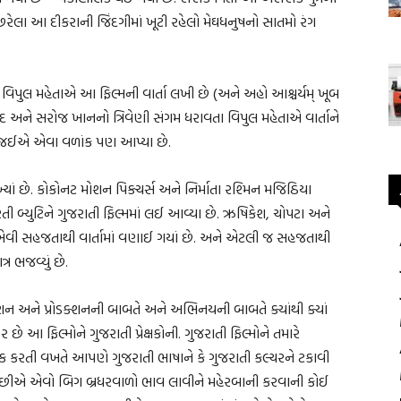
રેલા આ દીકરાની જિંદગીમાં ખૂટી રહેલો મેઘધનુષનો સાતમો રંગ
 વિપુલ મહેતાએ આ ફિલ્મની વાર્તા લખી છે (અને અહો આશ્ચર્યમ્ ખૂબ
ેદ અને સરોજ ખાનનો ત્રિવેણી સંગમ ધરાવતા વિપુલ મહેતાએ વાર્તાને
કી જઈએ એવા વળાંક પણ આપ્યા છે.
્યાં છે. કોકોનટ મોશન પિક્ચર્સ અને નિર્માતા રશ્મિન મજિઠિયા
રતી બ્યુટિને ગુજરાતી ફિલ્મમાં લઈ આવ્યા છે. ઋષિકેશ, ચોપટા અને
ય એવી સહજતાથી વાર્તામાં વણાઈ ગયાં છે. અને એટલી જ સહજતાથી
્ર ભજવ્યું છે.
રેક્શન અને પ્રોડક્શનની બાબતે અને અભિનયની બાબતે ક્યાંથી ક્યાં
ે આ ફિલ્મોને ગુજરાતી પ્રેક્ષકોની. ગુજરાતી ફિલ્મોને તમારે
બુક કરતી વખતે આપણે ગુજરાતી ભાષાને કે ગુજરાતી કલ્ચરને ટકાવી
હ્યા છીએ એવો બિગ બ્રધરવાળો ભાવ લાવીને મહેરબાની કરવાની કોઈ