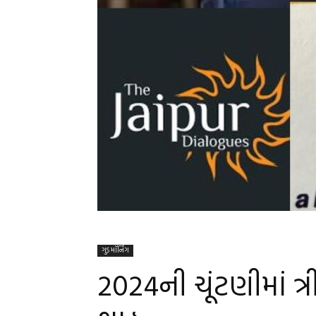
ગુડ મૉર્નિંગ
2024ની ચૂંટણીમાં ત્ર