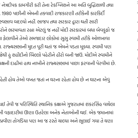
નેત્રદીપક કામગીરી કરી તેના રેકગ્નિશને આ અતિ બુદ્ધિશાળી તથા
ી. 1980 પછીની એમની તકવાદી રાજકારણી તરીકેની કારકિર્દી
સ્વભાવ બદલ્યો નહીં. ભાજપ તથા સરકાર દ્વારા થતી સારી
ને ભરમાવતા રહ્યા એટલું જ નહીં મોદી સરકારમાં બધા બેવકૂફો જ
ા ફેલાવીને તેઓ સમજદાર લોકોમાં સુસુ સ્વામી તરીકે ઓળખાવા
યા. રાજ્યસભાની મુદત પૂરી થતાં જ એમને પડતા મૂક્યા. સ્વામી પણ
ો જેથી હું શહીદીનો બિલ્લો પહેરીને હીરો બની જાઉં. મોદીએ સ્વામીને
ની દાઢીમાં હાથ નાખીને રાજ્યસભામાં પાછા ફરવાની પેરવીમાં છે.
ી રહેતી હોય તેઓ વખત જતાં ન ઘરના રહેતા હોય છે ન ઘાટના એવું
ઈ તેવી જ પરિસ્થિતિ સ્થાનિક કક્ષાએ ગુજરાતમાં શંકરસિંહ વાઘેલા
ટેની વફાદારીમાં ઊણા ઉતરેલા અનેક નેતાઓની થઈ. એક જમાનામાં
. પ્રવીણ તોગડિયા પણ આ જ રસ્તે ચાલ્યા અને ભૂલાઈ ગયા તે ઘણા