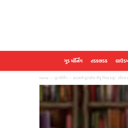
ગુડ મૉર્નિંગ
તડકભડક
લાઉડ
Home
ગુડ મૉર્નિંગ
2024ની ચૂંટણીમાં ત્રીજું વિઘ્ન કયું? : સૌરભ