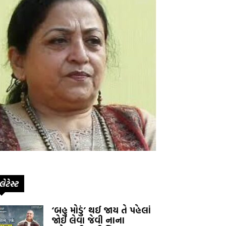
લેટેસ્ટ
‘બહુ મોડું’ થઈ જાય તે પહેલાં
જોઈ લેવા જેવી નાના