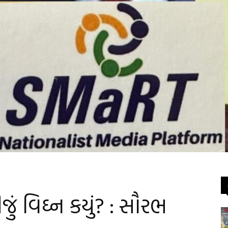
ીજું વિઘ્ન કયું? : સૌરભ