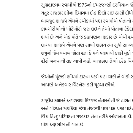
સુબ્રહ્મણ્યમ સ્વામીએ 1975ની ઇમરજન્સી દરમિયાન જે 
ચતુર રાજકારણીના દિમાગમાં દોઢ કિલો રાઈ ઠાંસી દીધ
બાવજૂદ ભાજપે એમને સ્વીકાર્યા પણ સ્વામીએ પોતાનો 
કામગીરીઓનો ખોટેખોટો જશ લઈને તેઓ પોતાના ટેકેદારો
ભર્યા છે અને એક પોતે જ ડહાપણના ભંડાર છે એવી હવ
લાગ્યા. ભાજપે એમને પણ સાંખી શકાય ત્યાં સુધી સાંખ્
શત્રુની જેમ ખ્વાબ જોતા હતા કે મને પક્ષમાંથી કાઢી મૂક
હીરો બનવાની તક આપી નહીં. આજકાલ તેઓ દરેક વિપક્ષ
જેઓની પૂંછડી ભોંયમાં દાટ્યા પછી પણ વાંકી ને વાંક
આપણે અનેકવાર વિટનેસ કરી ચૂક્યા છીએ.
રાષ્ટ્રીય કક્ષાએ અવળચંડા દિગ્ગજ નેતાઓની જે હાલત થ
અને ગોરધન ઝડફિયા જેવા તેજસ્વી પણ પક્ષ-પ્રજા મા
વિશ્વ હિન્દુ પરિષદના ગજાદાર નેતા તરીકે ઓળખાતા ડૉ
મોટા અફસોસ ની વાત છે.