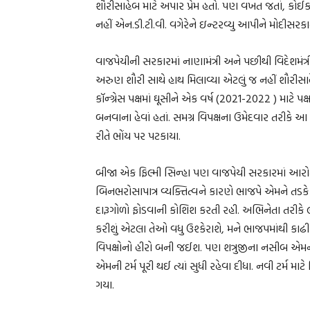
શૌરીસાહેબ માટે અપાર પ્રેમ હતો. પણ વખત જતાં, ક
નહીં એન.ડી.ટી.વી. વગેરેને ઇન્ટરવ્યુ આપીને મોદીસરક
વાજપેયીની સરકારમાં નાણામંત્રી અને પછીથી વિદેશમંત
અરુણ શૌરી સાથે હાથ મિલાવ્યા એટલું જ નહીં શૌરીસ
કૉન્ગ્રેસ પક્ષમાં ઘૂસીને એક વર્ષ (2021-2022 ) માટે પ
બનવાના હેવાં હતાં. સમગ્ર વિપક્ષના ઉમેદવાર તરીકે આ 
રીતે ભોંય પર પટકાયા.
બીજા એક ફિલ્મી સિન્હા પણ વાજપેયી સરકારમાં આરોગ
બિનભરોસાપાત્ર વ્યક્તિત્વને કારણે ભાજપે એમને તડ
દારૂગોળો ફોડવાની કોશિશ કરતી રહી. અભિનેતા તરીકે લ
કરીશું એટલા તેઓ વધુ ઉશ્કેરાશે, મને ભાજપમાંથી કા
વિપક્ષોનો હીરો બની જઈશ. પણ શત્રુજીના નસીબ એમના દાર
એમની ટર્મ પૂરી થઈ ત્યાં સુધી રહેવા દીધા. નવી ટર્મ મા
ગયા.