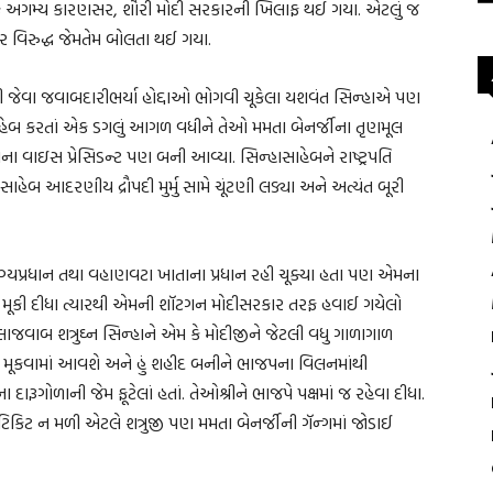
ોઈક અગમ્ય કારણસર, શૌરી મોદી સરકારની ખિલાફ થઈ ગયા. એટલું જ
ાર વિરુદ્ધ જેમતેમ બોલતા થઈ ગયા.
્રી જેવા જવાબદારીભર્યા હોદ્દાઓ ભોગવી ચૂકેલા યશવંત સિન્હાએ પણ
ાહેબ કરતાં એક ડગલું આગળ વધીને તેઓ મમતા બેનર્જીના તૃણમૂલ
ક્ષના વાઇસ પ્રેસિડન્ટ પણ બની આવ્યા. સિન્હાસાહેબને રાષ્ટ્રપતિ
સાહેબ આદરણીય દ્રૌપદી મુર્મુ સામે ચૂંટણી લડ્યા અને અત્યંત બૂરી
્યપ્રધાન તથા વહાણવટા ખાતાના પ્રધાન રહી ચૂક્યા હતા પણ એમના
કે મૂકી દીધા ત્યારથી એમની શૉટગન મોદીસરકાર તરફ હવાઈ ગયેલો
ાજવાબ શત્રુઘ્ન સિન્હાને એમ કે મોદીજીને જેટલી વધુ ગાળાગાળ
ઢી મૂકવામાં આવશે અને હું શહીદ બનીને ભાજપના વિલનમાંથી
ૂગોળાની જેમ ફૂટેલાં હતાં. તેઓશ્રીને ભાજપે પક્ષમાં જ રહેવા દીધા.
ટે ટિકિટ ન મળી એટલે શત્રુજી પણ મમતા બેનર્જીની ગૅન્ગમાં જોડાઈ