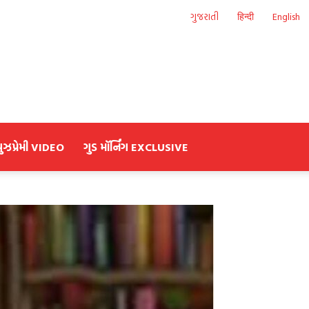
ગુજરાતી
हिन्दी
English
યુઝપ્રેમી VIDEO
ગુડ મૉર્નિંગ EXCLUSIVE