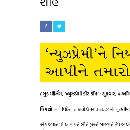
શાહ
( ગુડ મૉર્નિંગ, ‘ન્યુઝપ્રેમી ડૉટ કૉમ’ : શુક્રવાર, 4 
વિપક્ષો
અને વિદેશી તાકાતો ઉપરાંત 2024ની ચૂંટણીમાં જે
એક જમાનામાં આપણને સૌને (અને ભાજપને તેમ જ એ