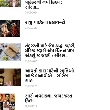
પાટેકરની નવી ફિલ્મ :
સૌરભ...
06/01/2024
રાજુ ગાઈડના ક્લાયન્ટો
25/09/2018
તંદુરસ્તી માટે જેમ શ્રદ્ધા જરૂરી,
ધીરજ જરૂરી એમ ચિંતન પણ
એટલું જ જરૂરી : સૌરભ...
19/02/2025
આવતી કાલ માટેની સ્મૃતિઓ
આજે બનાવીએ – સૌરભ
શાહ
01/03/2026
સારી નવલકથા, જબરજસ્ત
ફિલ્મ
19/09/2018