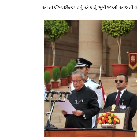
આ તો બૅકગ્રાઉન્ડર હતું. એ બધું ભૂલી જાઓ. આજની 