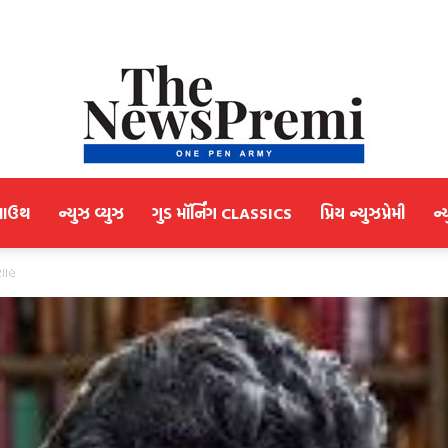
માઉથ
ન્યુઝ વ્યુઝ
ગુડ મૉર્નિંગ CLASSICS
પ્રિય ન્યુઝપ્રેમી
ન્
NewsPremi
 શાહ
Gujarati