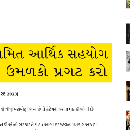
ઑગસ્ટ 2023)
 ત્રીજું મસમોટું વિઘ્ન છે તે કેટેગરી ઘરના ઘાતકીઓની છે.
ન.ડી.એ.ની સરકારને પણ) આલા દરજ્જાના પત્રકાર અરુણ