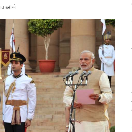
વાત કરીએ.