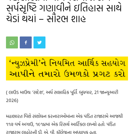
સર્પસૃષ્ટિ ગણાવીને ઇતિહાસ સાથે
ચેડાં થયાં – સૌરભ શાહ
( લાઉડ માઉથ: ‘સંદેશ’, અર્ધ સાપ્તાહિક પૂર્તિ. બુધવાર, 21 જાન્યુઆરી
2026)
મહાભારત વિશે સંશોધન કરનારાઓમાંના એક પંડિત રાજારામે આજથી
૧૧૨ વર્ષ અગાઉ, ૧૯૧૪માં એક રિસર્ચ આર્ટિકલ લખ્યો હતો. પંડિત
રાજારામ લાહોરની ડી. એ. વી. કૉલેજના અધ્યાપક હતા.