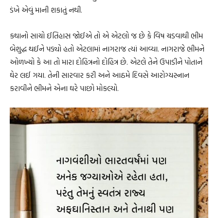
ડંખે એવું માની શકાતું નથી.
કથાનો સાચો ઈતિહાસ જોઈએ તો એ એટલો જ છે કે વિષ ચડવાથી ભીમ
બેશુદ્ધ થઈને પડ્યો હતો એટલામાં નાગરાજ ત્યાં આવ્યા. નાગરાજે ભીમને
ઓળખ્યો કે આ તો મારા દોહિત્રનો દોહિત્ર છે. એટલે તેને ઉપાડીને પોતાને
ઘેર લઈ ગયા. તેની સારવાર કરી અને આઠમે દિવસે આરોગ્યસ્નાન
કરાવીને ભીમને એના ઘરે પાછો મોકલ્યો.