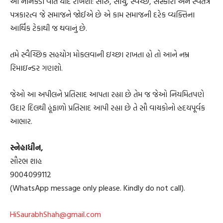
આ નાનકડી વાત યાદ રાખશો: સારું, સાચું, સ્વચ્છ, સંસ્કારી અને સ્વતંત્ર
પત્રકારત્વ જે સમાજને જોઈએ છે એ કામ સમાજની દરેક વ્યક્તિના
આર્થિક ટેકાથી જ થવાનું છે.
તમે સ્વૈચ્છિક સહયોગ મોકલવાની ઇચ્છા રાખતા હો તો આને નમ્ર
રિમાઇન્ડર ગણશો.
જેઓ આ અપીલને પ્રતિસાદ આપતા રહ્યા છે તેમ જ જેઓ નિયમિતપણે
ઉદાર દિલથી હૂંફાળો પ્રતિસાદ આપી રહ્યા છે તે સૌ વાચકોનો હ્રદયપૂર્વક
આભાર.
સ્નેહાધીન,
સૌરભ શાહ
9004099112
(WhatsApp message only please. Kindly do not call).
HiSaurabhShah@gmail.com