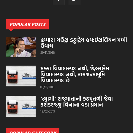
POPULAR POSTS
હમ્મારા ગઉટ્રા ડઠ્ઠાટ્રેય હય:ઈટાલિયન મમ્મી
ઉવાચ
29/11/2018
મક્કા વિવાદાસ્પદ નથી, જેરૂસલેમ
વિવાદાસ્પદ નથી, રામજન્મભૂમિ
વિવાદાસ્પદ છે
03/01/2019
‘ત્યાગી’ રાજમાતાની કઠપૂતળી જેવા
કરોડરજ્જુ વિનાના વડા પ્રધાન
12/02/2019
POPULAR CATEGORY