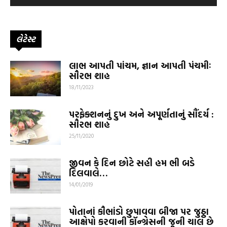
લેટેસ્ટ
લાભ આપતી પાંચમ, જ્ઞાન આપતી પંચમીઃ
સૌરભ શાહ
18/11/2023
પરફેક્શનનું દુખ અને અપૂર્ણતાનું સૌંદર્ય :
સૌરભ શાહ
25/11/2020
જીવન કે દિન છોટે સહી હમ ભી બડે
દિલવાલે…
14/01/2019
પોતાનાં કૌભાંડો છુપાવવા બીજા પર જુઠ્ઠા
આક્ષેપો કરવાની કૉન્ગ્રેસની જૂની ચાલ છે