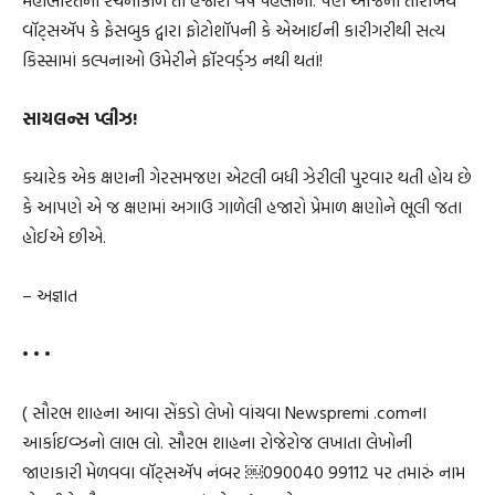
મહાભારતનો રચનાકાળ તો હજારો વર્ષ પહેલાંનો. પણ આજની તારીખેય
વૉટ્સઍપ કે ફેસબુક દ્વારા ફોટોશૉપની કે એઆઈની કારીગરીથી સત્ય
કિસ્સામાં કલ્પનાઓ ઉમેરીને ફૉરવર્ડ્ઝ નથી થતાં!
સાયલન્સ પ્લીઝ!
ક્યારેક એક ક્ષણની ગેરસમજણ એટલી બધી ઝેરીલી પુરવાર થતી હોય છે
કે આપણે એ જ ક્ષણમાં અગાઉ ગાળેલી હજારો પ્રેમાળ ક્ષણોને ભૂલી જતા
હોઈએ છીએ.
– અજ્ઞાત
• • •
( સૌરભ શાહના આવા સેંકડો લેખો વાંચવા Newspremi .comના
આર્કાઇવ્ઝનો લાભ લો. સૌરભ શાહના રોજેરોજ લખાતા લેખોની
જાણકારી મેળવવા વૉટ્સઍપ નંબર ￼⁨090040 99112⁩ પર તમારું નામ