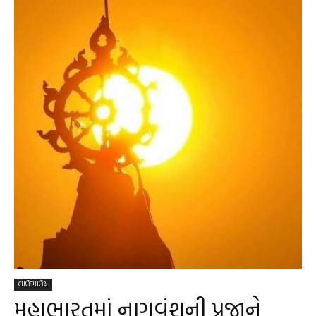
લાઉડમાઉથ
મહાભારતમાં નાગવંશની પ્રજાને