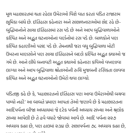
મૂળ મહાભારતમાં થતા રહેલા ઉમેરાઓ વિશે વાત કરતાં પંડિત રાજારામ
ભૂમિકા બાંધે છે. ઈતિહાસ કહેનારા અને સાંભળનારાઓમાં ભેદ રહે છે-
બુદ્ધિમાનોને સાચા ઈતિહાસમાં રસ પડે છે અને અલ્પ બુદ્ધિવાળાઓને
કલ્પિત અને અદ્ભુત ઘટનાઓનાં વર્ણનોમાં રસ પડે છે. બાળકોને પણ
કલ્પિત કહાણીઓ પસંદ પડે છે. તેમનાથી જરા વધુ બુદ્ધિવાળા મોટી
ઉંમરના માણસોને પણ સાચા ઈતિહાસને બદલે કલ્પિત અદ્ભુત કથાઓ જ
ગમે છે. આને લીધે બનાવટી અદ્ભુત કથાઓ કહેનારા કવિઓ વખણાવા
લાગ્યા અને અલ્પ બુદ્ધિવાળા શ્રોતાઓની રુચિ મુજબની રસિકતા લાવવા
કલ્પિત અને અદ્ભુત ઘટનાઓનો ઉમેરો થવા લાગ્યો.
પંડિતજી કહે છે કે, ‘મહાભારતનો ઈતિહાસ પણ આવા ઉમેરાઓથી બચવા
પામ્યો નહીં.’ આ બાબતે પ્રમાણ આપતાં તેઓ જણાવે છે કે મહાભારતના
આદિપર્વના બીજા અધ્યાયમાં જે દરેક પર્વની અધ્યાય સંખ્યા અને શ્ર્લોક
સંખ્યા આપેલી છે તે હવે વધારે જોવામાં આવે છે. આદિ પર્વના ૨૨૭
અધ્યાય કહ્યા છે, પણ હાલમાં ૨૩૪ છે. સભાપર્વના ૭૮ અધ્યાય કહ્યા છે,