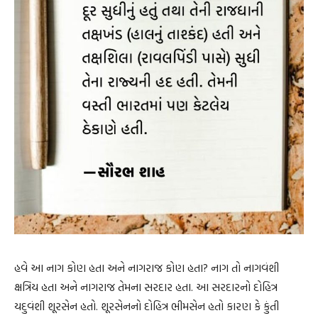
હવે આ નાગ કોણ હતા અને નાગરાજ કોણ હતા? નાગ તો નાગવંશી
ક્ષત્રિય હતા અને નાગરાજ તેમના સરદાર હતા. આ સરદારનો દોહિત્ર
યદુવંશી શૂરસેન હતો. શૂરસેનનો દોહિત્ર ભીમસેન હતો કારણ કે કુંતી