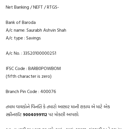
Net Banking / NEFT / RTGS-
Bank of Baroda
A/c name: Saurabh Ashvin Shah
A/c type : Savings
A/c No. : 33520100000251
IFSC Code : BARB0POWBOM
(fifth character is zero)
Branch Pin Code : 400076
તમામ વાચકોને વિનંતિ કે તમારો આભાર માની શકાય એ માટે એક
સ્ક્રીનશૉટ
9004099112
પર મોકલી આપશો.