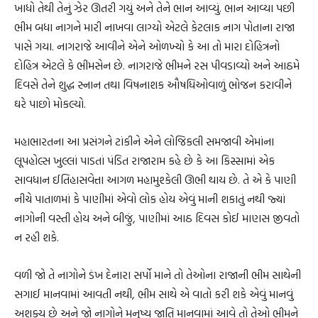
ખાધો તેથી તેનું ઝેર ઊતરી ગયું અને તેને ભાન આવ્યું. ભાન આવ્યા પછી
ભીમ બધા નાગને મારી નાખવા લાગ્યો એટલે કેટલાક નાગ પોતાના રાજા
પાસે ગયા. નાગરાજે આવીને એને ઓળખ્યો કે આ તો મારા દોહિત્રનો
દોહિત્ર એટલે કે ભીમસેન છે. નાગરાજે ભીમને રસ પીવડાવ્યો અને આઠમે
દિવસે તેને શુદ્ધ સ્નાન તથા વિષનાશક ઔષધિઓવાળું ભોજન કરાવીને
ઘરે પાછો મોકલ્યો.
મહાભારતના આ પ્રસંગને ટાંકીને એને લોજિકલી સમજાવી એમાંના
લૂપહોલ્સ ખુલ્લાં પાડતાં પંડિત રાજારામ કહે છે કે આ કિસ્સામાં એક
સાવધાન ઈતિહાસવેત્તા આગળ મહામુશ્કેલી ઊભી થાય છે. તે એ કે પાણી
નીચે પાતાળમાં કે પાણીમાં એવો લોક હોય એવું માની શકાતું નથી જ્યાં
નાગોની વસ્તી હોય અને બીજું, પાણીમાં આઠ દિવસ કોઈ માણસ જીવતો
ન રહી શકે.
વળી જો તે નાગોને ડંખ દેનારા સર્પો માને તો તેઓના રાજાની ભીમ સાથેની
સગાઈ માનવામાં આવતી નથી, ભીમ સાથે એ વાતો કરી શકે એવું માનવું
અશક્ય છે અને જો નાગોને મનુષ્ય જાતિ માનવામાં આવે તો તેઓ ભીમને