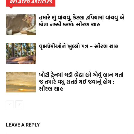
RELATED ARTICLES
તમારે શું વાંચવું, કેટલા રૂપિયામાં વાંચવું એ
કોણ નક્કી કરશે: સૌરભ શાહ
વૃક્ષપ્રેમીઓને ખુલ્લો પત્ર – સૌરભ શાહ
ખોટી ટ્રેનમાં ચડી બેઠા છો એવું ભાન થતાં
જ તમારે વધુ સતર્ક થઈ જવાનું હોય :
સૌરભ શાહ
LEAVE A REPLY