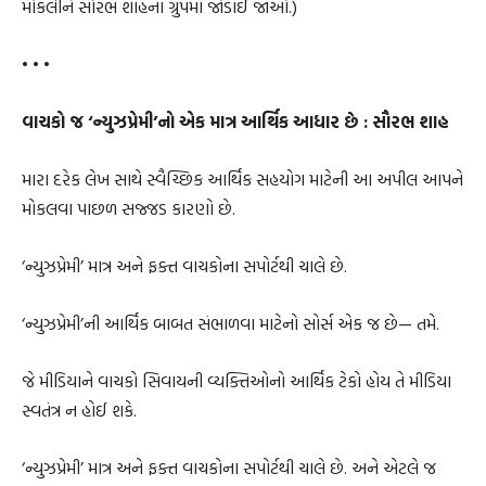
મોકલીને સૌરભ શાહના ગ્રુપમાં જોડાઈ જાઓ.)
• • •
વાચકો જ ‘ન્યુઝપ્રેમી’નો એક માત્ર આર્થિક આધાર છે : સૌરભ શાહ
મારા દરેક લેખ સાથે સ્વૈચ્છિક આર્થિક સહયોગ માટેની આ અપીલ આપને
મોકલવા પાછળ સજ્જડ કારણો છે.
‘ન્યુઝપ્રેમી’ માત્ર અને ફક્ત વાચકોના સપોર્ટથી ચાલે છે.
‘ન્યુઝપ્રેમી’ની આર્થિક બાબત સંભાળવા માટેનો સોર્સ એક જ છે— તમે.
જે મીડિયાને વાચકો સિવાયની વ્યક્તિઓનો આર્થિક ટેકો હોય તે મીડિયા
સ્વતંત્ર ન હોઈ શકે.
‘ન્યુઝપ્રેમી’ માત્ર અને ફક્ત વાચકોના સપોર્ટથી ચાલે છે. અને એટલે જ