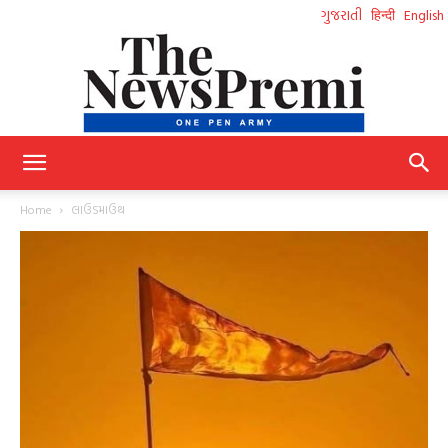
ગુજરાતી
हिन्दी
English
NewsPremi
Home
લાઉડમાઉથ
Gujarati