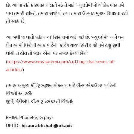
છે. આ જ રીતે કારભાર ચાલતો રહે તે માટે ‘ન્યુઝપ્રેમી’નો થોડોક ભાર તમે
પણ તમારી શક્તિ, તમારા સંજોગો તથા તમારા ઉત્સાહ મુજબ ઉપાડતા રહો
તો સારું છે.
આ બધી જ વાતો ‘કટિંગ ચા’ સિરીઝમાં થઈ ગઈ છે. ‘ન્યુઝપ્રેમી’ અને વન
પેન આર્મી વિશેની આઠ પાર્ટની ‘કટિંગ ચાય’ સિરીઝ જો તમે હજુ સુધી
વાંચી ન હોય તો જરૂર એના પર નજર ફેરવી લેશો.
(
https://www.newspremi.com/cutting-chai-series-all-
articles/
)
તમારું અમુલ્ય કૉન્ટ્રિબ્યુશન મોકલવા માટે બૅન્ક એકાઉન્ટ વગેરેની
વિગતો આ રહી:
જીપે, પેટીએમ, બૅન્ક ટ્રાન્સફરની વિગતો:
BHIM, PhonePe, G pay-
UPI ID :
hisaurabhshah@okaxis