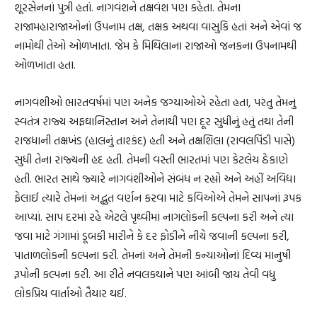
શૂરસેનનાં પુત્રી હતાં. નાગવંશને તક્ષવંશ પણ કહેતા. તેમના
રાજામહારાજાઓનાં ઉપનામ તક્ષ, તક્ષક અથવા વાસુકિ હતાં અને એવાં જ
નામોથી તેઓ ઓળખાતા. જેમ કે મિથિલાના રાજાઓ જનકના ઉપનામથી
ઓળખાતા હતા.
નાગવંશીઓ ભારતવર્ષમાં પણ અનેક જગ્યાઓએ રહેતા હતા, પરંતુ તેમનું
સ્વતંત્ર રાજ્ય અફઘાનિસ્તાન અને તેનાથી પણ દૂર સુધીનું હતું તથા તેની
રાજધાની તક્ષખંડ (હાલનું તાશ્કંદ) હતી અને તક્ષશિલા (રાવલપિંડી પાસે)
સુધી તેના રાજ્યની હદ હતી. તેમની વસ્તી ભારતમાં પણ કેટલેય ઠેકાણે
હતી. ભારત સાથે જ્યારે નાગવંશીઓને સંબંધ ન રહ્યો અને અહીં અવિદ્યા
ફેલાઈ ત્યારે તેમનાં અદ્ભુત વર્ણન કરવા માટે કવિઓએ તેમને સાપનાં રૂપક
આપ્યાં. સાપ દરમાં રહે એટલે પૃથ્વીમાં નાગલોકની કલ્પના કરી અને ત્યાં
જવા માટે ગંગામાં ડૂબકી મારીને કે દર ફોડીને નીચે જવાની કલ્પના કરી,
પાતાળલોકની કલ્પના કરી. તેમનાં અને તેમની કન્યાઓનાં દિવ્ય માનુષી
રૂપોની કલ્પના કરી. આ રીતે નવલકથાને પણ આંબી જાય તેવી વધુ
લોકપ્રિય વાર્તાઓ તૈયાર થઈ.