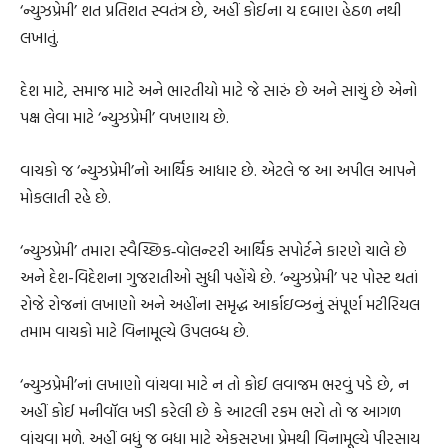
‘ન્યુઝપ્રેમી’ શત પ્રતિશત સ્વતંત્ર છે, અહીં કોઈના ય દબાણ હેઠળ નથી
લખાતું.
દેશ માટે, સમાજ માટે અને ભારતીયો માટે જે સારું છે અને સાચું છે એનો
પક્ષ લેવા માટે ‘ન્યુઝપ્રેમી’ વખણાય છે.
વાચકો જ ‘ન્યુઝપ્રેમી’નો આર્થિક આધાર છે. એટલે જ આ અપીલ આપને
મોકલાતી રહે છે.
‘ન્યુઝપ્રેમી’ તમારા સ્વૈચ્છિક‐વોલન્ટરી આર્થિક સપોર્ટને કારણે ચાલે છે
અને દેશ-વિદેશના ગુજરાતીઓ સુધી પહોંચે છે. ‘ન્યુઝપ્રેમી’ પર પોસ્ટ થતાં
રોજે રોજનાં લખાણો અને અહીંના સમૃદ્ધ આર્કાઇવ્ઝનું સંપૂર્ણ મટીરિયલ
તમામ વાચકો માટે વિનામૂલ્યે ઉપલબ્ધ છે.
‘ન્યુઝપ્રેમી’નાં લખાણો વાંચવા માટે ન તો કોઈ લવાજમ ભરવું પડે છે, ન
અહીં કોઈ મનીવૉલ ખડી કરેલી છે કે આટલી રકમ ભરો તો જ આગળ
વાંચવા મળે. અહીં બધું જ બધા માટે એકસરખા પ્રેમથી વિનામૂલ્યે પીરસાય