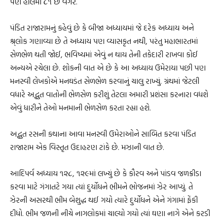
પણ હાલમાં ૮૧ છે વગેરે.
પંડિત રાજારામનું કહેવું છે કે બીજા અધ્યાયમાં જે દરેક અધ્યાય અને
શ્ર્લોક ગણાવ્યા છે તે અધ્યાય પણ વ્યાસકૃત નથી, પરંતુ મહાભારતમાં
સેળભેળ થતી જોઈ, ભવિષ્યમાં એવું ન થાય તેની તકેદારી રાખવા કોઈ
અન્યએ રચેલા છે. શોકની વાત એ છે કે આ અધ્યાય ઉમેરાયા પછી પણ
મનસ્વી લેખકોએ મનઘડંત સેળભેળ કરવાનું ચાલુ રાખ્યું. ગ્રંથમાં જેટલી
વધારે અદ્ભુત વાતોની ભેળસેળ કરીશું તેટલા અમારી પ્રશંસા કરનારા વધશે
એવું ધારીને તેઓ મનમાની ભેળસેળ કરતા રહ્યા હશે.
અદ્ભુત રસની કથાના આવા મનસ્વી ઉમેરાઓને સાબિત કરવા પંડિત
રાજારામ એક વિસ્તૃત ઉદાહરણ ટાંકે છે. મઝાની વાત છે.
આદિપર્વ અધ્યાય ૧૨૮, ૧૨૯માં લખ્યું છે કે કૌરવ અને પાંડવ જળક્રીડા
કરવા માટે ગંગાતટે ગયા ત્યાં દુર્યોધને ભીમને ભોજનમાં ઝેર આપ્યું. તે
ઝેરની અસરથી ભીમ બેશુદ્ધ થઈ ગયો ત્યારે દુર્યોધને એને ગંગામાં ફેંકી
દીધો. ભીમ જળની નીચે નાગલોકમાં ચાલ્યો ગયો ત્યાં ઘણા નાગે એને કરડી