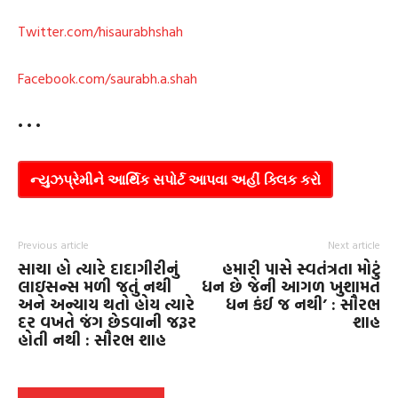
Twitter.com/hisaurabhshah
Facebook.com/saurabh.a.shah
• • •
ન્યુઝપ્રેમીને આર્થિક સપોર્ટ આપવા અહીં ક્લિક કરો
Previous article
Next article
સાચા હો ત્યારે દાદાગીરીનું
હમારી પાસે સ્વતંત્રતા મોટું
લાઇસન્સ મળી જતું નથી
ધન છે જેની આગળ ખુશામત
અને અન્યાય થતો હોય ત્યારે
ધન કંઈ જ નથી’ : સૌરભ
દર વખતે જંગ છેડવાની જરૂર
શાહ
હોતી નથી : સૌરભ શાહ